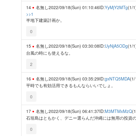
14
名無し
2022/09/18(Sun) 01:10:46
ID:
YyMjY2MTg
(1/1
>>1
半地下建築計画か。
0
15
名無し
2022/09/18(Sun) 03:30:08
ID:
UyNjA5ODg
(1/1
台風の時にも使えるな。
2
16
名無し
2022/09/18(Sun) 03:35:29
ID:
gxNTQ5MDA
(1/
平時でも有効活用できるもんならいいでしょ。
0
17
名無し
2022/09/18(Sun) 06:41:37
ID:
M3MTMxMzQ
(1
石垣島はともかく、デニー選らんだ沖縄には無用の投資
0