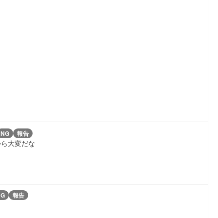
NG
報告
から大変だな
NG
報告