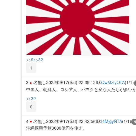
>>9
>>32
1
3
名無し
2022/09/17(Sat) 22:39:12
ID:
QwMzIyOTA
(1/1)
中国人、朝鮮人、ロシア人、パヨクと変な人たちが多い
>>32
0
4
名無し
2022/09/17(Sat) 22:42:56
ID:
I4MjgyNTA
(1/1)
沖縄振興予算3000億円を使え。