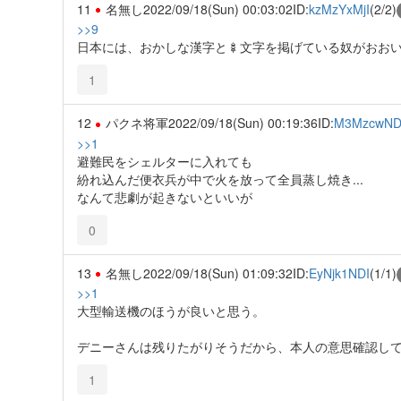
11
名無し
2022/09/18(Sun) 00:03:02
ID:
kzMzYxMjI
(2/2)
>>9
日本には、おかしな漢字と🍢文字を掲げている奴がおお
1
12
パクネ将軍
2022/09/18(Sun) 00:19:36
ID:
M3MzcwN
>>1
避難民をシェルターに入れても
紛れ込んだ便衣兵が中で火を放って全員蒸し焼き...
なんて悲劇が起きないといいが
0
13
名無し
2022/09/18(Sun) 01:09:32
ID:
EyNjk1NDI
(1/1)
>>1
大型輸送機のほうが良いと思う。
デニーさんは残りたがりそうだから、本人の意思確認し
1