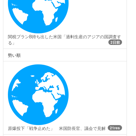
関税プランB持ち出した米国「過剰生産のアジアの国調査す
る」
2日前
勢い順
原爆投下「戦争止めた」 米国防長官、議会で見解
21res