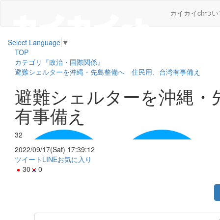
カイカイchつい
Select Language
▼
TOP
カテゴリ『政治・国際関係』
避難シェルターを沖縄・先島整備へ 住民用、台湾有事備え
避難シェルターを沖縄・
有事備え
32
2022/09/17(Sat) 17:39:12
ツイート
LINE
お気に入り
30
0