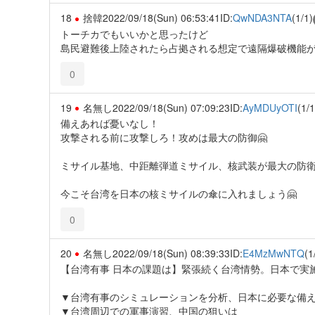
18
捨韓
2022/09/18(Sun) 06:53:41
ID:
QwNDA3NTA
(1/1)
トーチカでもいいかと思ったけど
島民避難後上陸されたら占拠される想定で遠隔爆破機能
0
19
名無し
2022/09/18(Sun) 07:09:23
ID:
AyMDUyOTI
(1/1
備えあれば憂いなし！
攻撃される前に攻撃しろ！攻めは最大の防御🤗
ミサイル基地、中距離弾道ミサイル、核武装が最大の防衛
今こそ台湾を日本の核ミサイルの傘に入れましょう🤗
0
20
名無し
2022/09/18(Sun) 08:39:33
ID:
E4MzMwNTQ
(1
【台湾有事 日本の課題は】緊張続く台湾情勢。日本で実
▼台湾有事のシミュレーションを分析、日本に必要な備
▼台湾周辺での軍事演習、中国の狙いは