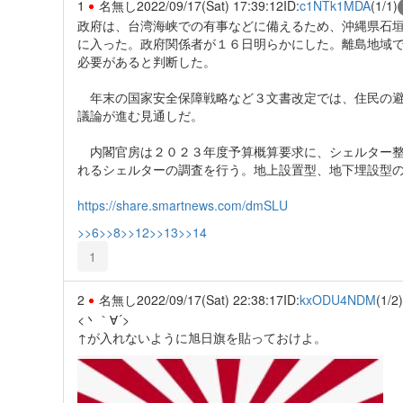
1
名無し
2022/09/17(Sat) 17:39:12
ID:
c1NTk1MDA
(1/1)
政府は、台湾海峡での有事などに備えるため、沖縄県石
に入った。政府関係者が１６日明らかにした。離島地域
必要があると判断した。
年末の国家安全保障戦略など３文書改定では、住民の避
議論が進む見通しだ。
内閣官房は２０２３年度予算概算要求に、シェルター整
れるシェルターの調査を行う。地上設置型、地下埋設型
https://share.smartnews.com/dmSLU
>>6
>>8
>>12
>>13
>>14
1
2
名無し
2022/09/17(Sat) 22:38:17
ID:
kxODU4NDM
(1/2)
<丶｀∀´>
↑が入れないように旭日旗を貼っておけよ。