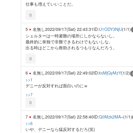
仕事も増えていいことだ。
0
5
名無し
2022/09/17(Sat) 22:43:31
ID:
U1ODY3NjU
(1/1)
シェルターは一時避難の場所にしかならないし。
最終的に単独で非難できるわけでもないしな。
出る時はどこから救助されるつもりなんだろう。
0
6
名無し
2022/09/17(Sat) 22:49:02
ID:
kxMjQyMzY
(1/2)
>>1
デニーが反対すれば面白いのにｗ
>>7
0
7
名無し
2022/09/17(Sat) 22:58:40
ID:
Q0Mzk2MA=
(1/1)
>>6
いや、デニーなら猛反対するだろ(笑)