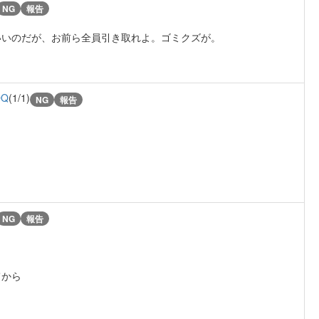
NG
報告
いいのだが、お前ら全員引き取れよ。ゴミクズが。
DQ
(1/1)
NG
報告
NG
報告
てから