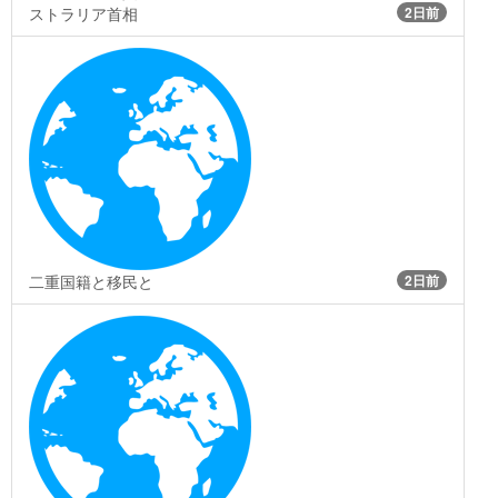
ストラリア首相
2日前
二重国籍と移民と
2日前