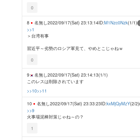
0
8
名無し
2022/09/17(Sat) 23:13:14
ID:
M1Nzc0Nzk
(1/1)
>>1
＞台湾有事
習近平～劣勢のロシア軍見て、やめとこじゃねｗ
0
9
名無し
2022/09/17(Sat) 23:14:13
(1/1)
このレスは削除されています
>>10
>>11
10
名無し
2022/09/17(Sat) 23:33:23
ID:
kxMjQyMzY
(2/2)
>>9
火事場泥棒対策じゃね～の？
1