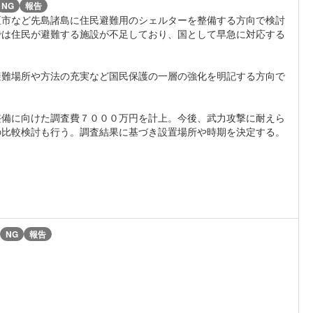
NG
報告
垣市など先島諸島に住民避難用のシェルターを整備する方向で検討
では住民が避難する施設が不足しており、国として早急に対応する
難場所や方法の充実など国民保護の一層の強化を明記する方向で
備に向けた調査費７０００万円を計上。今後、武力攻撃に耐えら
の比較検討も行う。調査結果に基づき設置場所や時期を決定する。
NG
報告