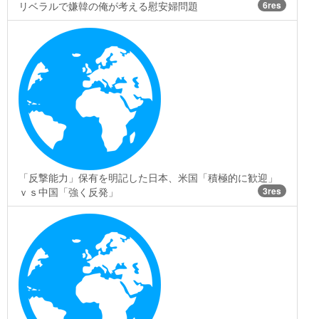
リベラルで嫌韓の俺が考える慰安婦問題
6res
「反撃能力」保有を明記した日本、米国「積極的に歓迎」
ｖｓ中国「強く反発」
3res