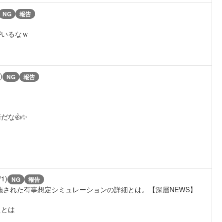
NG
報告
がいるなｗ
)
NG
報告
だな👍✨
/1)
NG
報告
施された有事想定シミュレーションの詳細とは。【深層NEWS】
えとは