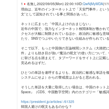
1
名無し
2022/09/05(Mon) 22:00:10
ID:
QwNjMyMDA
(1/1
理由は、近年のインターネット上で「天安門事件」という
文”として認知されている事と関係があった。
ネットに広まった「中国人よけのおまじない」
近年の中国で、強力なインターネット検閲体制が敷かれ
クセスが大幅に制限されているほか、政治的に敏感な意
たり、SNSでつぶやいたりできない仕組みが作られてい
そこで以下、もっと中国側の言論検閲システム（大雑把
件」よりも効き目が強い“魔法の呪文”の使い方について
に挙げる点を踏まえて、タブーワードをサイト上に記載
見込めるはずだ。
ひとつの単語を連呼するよりも、政治的に敏感な単語を
システムにせよ）からの警戒度は上がると思われる。
そうした単語を大量に取得したい場合は、中国のネット上のタブ
Space』（CDS、中国数字空間）内のカテゴリー「敏
https://president.jp/articles/-/61325
韓国人避けの呪文もあるのかな？