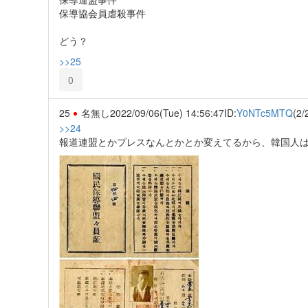
保導協会員虐殺事件
どう？
>>25
0
25
名無し
2022/09/06(Tue) 14:56:47
ID:
Y0NTc5MTQ
(2/
>>24
報道連盟とかプレスなんとかとか変えてるから、韓国人