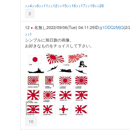
>>4
>>6
>>11
>>12
>>15
>>16
>>17
>>19
>>26
2
12
名無し
2022/09/06(Tue) 04:11:25
ID:
g1ODQ2MjQ
(2/
>>1
シンプルに旭日旗の画像。
お好きなものをチョイスして下さい。
10