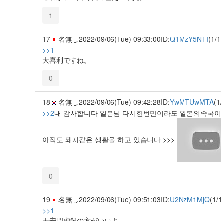
1
17
名無し
2022/09/06(Tue) 09:33:00
ID:
Q1MzY5NTI
(1/1
>>1
大喜利ですね。
0
18
名無し
2022/09/06(Tue) 09:42:28
ID:
YwMTUwMTA
(1
>>2
내 감사합니다 일본님 다시한번만이라도 일본의속국이 
아직도 돼지같은 생활을 하고 있습니다 >>>
0
19
名無し
2022/09/06(Tue) 09:51:03
ID:
U2NzM1MjQ
(1/
>>1
天安門虐殺の方がいいよ