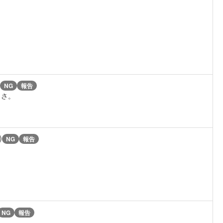
NG
報告
白さ。
)
NG
報告
NG
報告