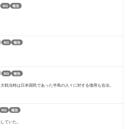
)
NG
報告
)
NG
報告
)
NG
報告
界大戦当時は日本国民であった半島の人々に対する徴用も合法。
NG
報告
続していた。