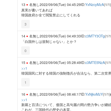
13
名無し
2022/09/06(Tue) 04:45:29
ID:
YxNzcyMzA
(1/1
真実が書いてあれば
韓国政府か全て閲覧禁止にしてくれる
3
14
名無し
2022/09/06(Tue) 04:49:33
ID:
c3MTY3OTg
(1/1
「白国外しは規制じゃない」とか？
0
15
名無し
2022/09/06(Tue) 05:28:49
ID:
c3MTE5NzA
(1/1
>>1
韓国国民に対する韓国の強制徴兵が合法なら、第二次世
1
16
名無し
2022/09/06(Tue) 08:46:17
ID:
YxNjkxMzY
(1/1)
>>1
新羅と百済について、倭国と高句麗の間の勢力争いが継
これが、三国時代の歴史の本質。