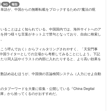
)
NG
報告
単語が、中国からの無断転載をブロックするための“魔法の呪
ていることはよく知られている。中国国内では、海外サイトへのア
味を持つ様々な言葉がネット上で禁句となっており、自由に検索し
る。
にこう呼んでおく）からフィルタリングされやすく、「天安門事
、中国ライターとしての立場から考察してみることにしよう。下記
したり同人誌やイラストの内部に入れたりすると、より高い効果を
複数詰め込むほうが、中国側の言論検閲システム（人力にせよ自動
ーワードを大量に収集・公開している『China Degital
感詞庫」から拾ってくるのがおすすめだ。