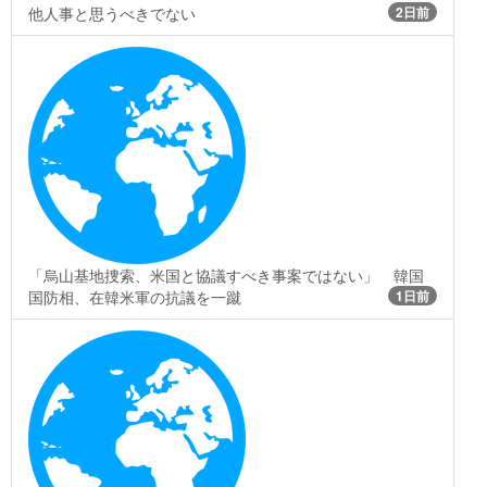
他人事と思うべきでない
2日前
「烏山基地捜索、米国と協議すべき事案ではない」 韓国
国防相、在韓米軍の抗議を一蹴
1日前