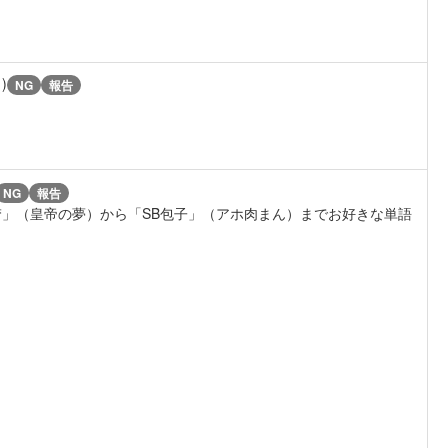
1)
NG
報告
NG
報告
梦」（皇帝の夢）から「SB包子」（アホ肉まん）までお好きな単語