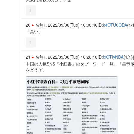
1
20
名無し
2022/09/06(Tue) 10:08:46
ID:
k4OTU0ODA
(1/
「臭い」
1
21
名無し
2022/09/06(Tue) 10:28:18
ID:
IxOTIyNDA
(1/1)
中国の人気SNS『小紅書』のタブーワード一覧。「皇帝
をどうぞ。