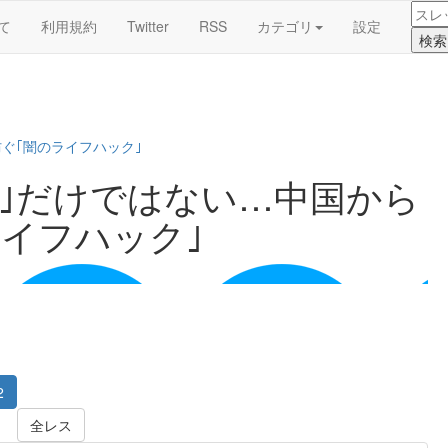
て
利用規約
Twitter
RSS
カテゴリ
設定
ぐ｢闇のライフハック｣
件｣だけではない…中国から
イフハック｣
2
全レス