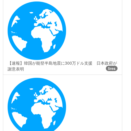
【速報】韓国が能登半島地震に300万ドル支援 日本政府が
謝意表明
5res