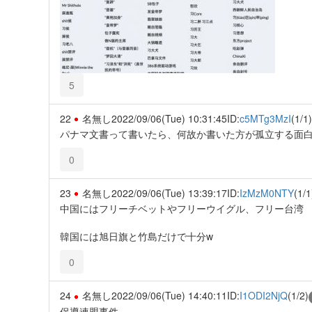
5
22
名無し
2022/09/06(Tue) 10:31:45
ID:
c5MTg3MzI
(1/1)
パナマ文書って書いたら、何故か書いた方が孤立する面
0
23
名無し
2022/09/06(Tue) 13:39:17
ID:
IzMzM0NTY
(1/1
中国にはフリーチベットやフリーウイグル、フリー台湾
韓国には旭日旗と竹島だけで十分w
0
24
名無し
2022/09/06(Tue) 14:40:11
ID:
I1ODI2NjQ
(1/2)
保導連盟事件