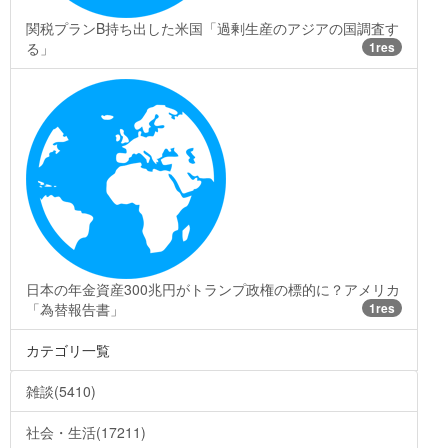
関税プランB持ち出した米国「過剰生産のアジアの国調査す
る」
1res
日本の年金資産300兆円がトランプ政権の標的に？アメリカ
「為替報告書」
1res
カテゴリ一覧
雑談(5410)
社会・生活(17211)