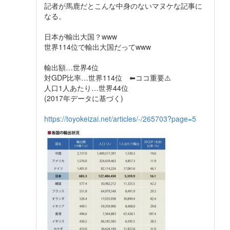
記者が馬鹿だとこんな中身のないマヌケな記事に
なる。
日本が輸出大国？www
世界114位で輸出大国だってwww
輸出額…世界4位
対GDP比率…世界114位 ⬅ココ重要⚠️
人口1人あたり…世界44位
(2017年データに基づく)
https://toyokeizai.net/articles/-/265703?page=5