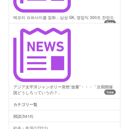
메모리 슈퍼사이클 점화…삼성·SK, 영업익 300조 전망도
2res
アジア太平洋ジャンボリー突然“放棄”・・・「次期開催
国どうしろっていうの？」
1res
カテゴリ一覧
雑談(5410)
社会・生活(17211)