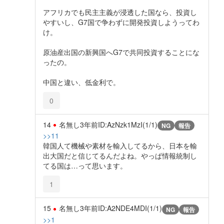
アフリカでも民主主義が浸透した国なら、投資し
やすいし、G7国で争わずに開発投資しようってわ
け。
原油産出国の新興国へG7で共同投資することにな
ったの。
中国と違い、低金利で。
0
14
名無し
3年前
ID:AzNzk1MzI(1/1)
NG
報告
>>11
韓国人て機械や素材を輸入してるから、日本を輸
出大国だと信じてるんだよね。やっぱ情報統制し
てる国は…って思います。
1
15
名無し
3年前
ID:A2NDE4MDI(1/1)
NG
報告
>>1