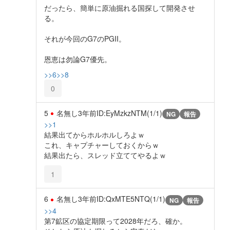
だったら、簡単に原油掘れる国探して開発させ
る。
それが今回のG7のPGII。
恩恵は勿論G7優先。
>>6
>>8
0
5
名無し
3年前
ID:EyMzkzNTM(1/1)
NG
報告
>>1
結果出てからホルホルしろよｗ
これ、キャプチャーしておくからｗ
結果出たら、スレッド立ててやるよｗ
1
6
名無し
3年前
ID:QxMTE5NTQ(1/1)
NG
報告
>>4
第7鉱区の協定期限って2028年だろ、確か。