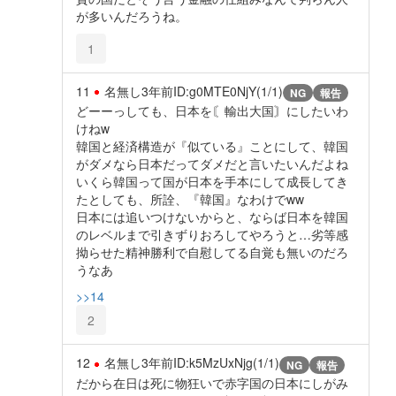
が多いんだろうね。
1
11
名無し
3年前
ID:g0MTE0NjY(1/1)
NG
報告
どーーっしても、日本を〘輸出大国〙にしたいわ
けねw
韓国と経済構造が『似ている』ことにして、韓国
がダメなら日本だってダメだと言いたいんだよね
いくら韓国って国が日本を手本にして成長してき
たとしても、所詮、『韓国』なわけでww
日本には追いつけないからと、ならば日本を韓国
のレベルまで引きずりおろしてやろうと…劣等感
拗らせた精神勝利で自慰してる自覚も無いのだろ
うなあ
>>14
2
12
名無し
3年前
ID:k5MzUxNjg(1/1)
NG
報告
だから在日は死に物狂いで赤字国の日本にしがみ