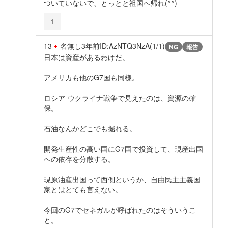
ついていないで、とっとと祖国へ帰れ(^^)
1
13
名無し
3年前
ID:AzNTQ3NzA(1/1)
NG
報告
日本は資産があるわけだ。
アメリカも他のG7国も同様。
ロシア-ウクライナ戦争で見えたのは、資源の確
保。
石油なんかどこでも掘れる。
開発生産性の高い国にG7国で投資して、現産出国
への依存を分散する。
現原油産出国って西側というか、自由民主主義国
家とはとても言えない。
今回のG7でセネガルが呼ばれたのはそういうこ
と。