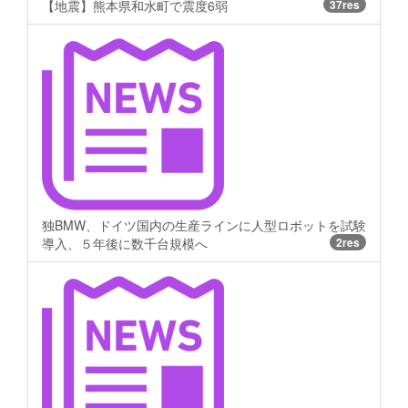
【地震】熊本県和水町で震度6弱
37res
独BMW、ドイツ国内の生産ラインに人型ロボットを試験
導入、５年後に数千台規模へ
2res