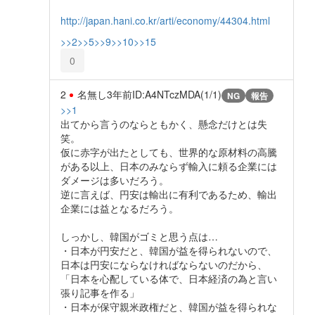
http://japan.hani.co.kr/arti/economy/44304.html
>>2
>>5
>>9
>>10
>>15
0
2
名無し
3年前
ID:A4NTczMDA(1/1)
NG
報告
>>1
出てから言うのならともかく、懸念だけとは失
笑。
仮に赤字が出たとしても、世界的な原材料の高騰
がある以上、日本のみならず輸入に頼る企業には
ダメージは多いだろう。
逆に言えば、円安は輸出に有利であるため、輸出
企業には益となるだろう。
しっかし、韓国がゴミと思う点は…
・日本が円安だと、韓国が益を得られないので、
日本は円安にならなければならないのだから、
「日本を心配している体で、日本経済の為と言い
張り記事を作る」
・日本が保守親米政権だと、韓国が益を得られな