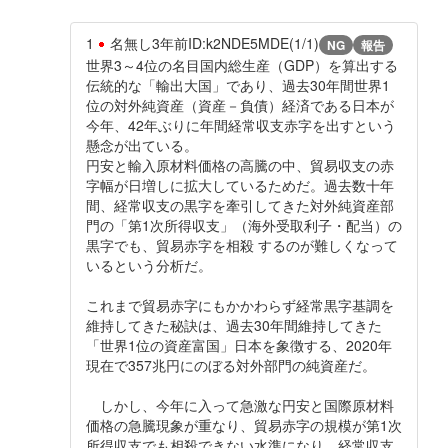
1
名無し
3年前
ID:k2NDE5MDE(1/1)
NG
報告
世界3～4位の名目国内総生産（GDP）を算出する
伝統的な「輸出大国」であり、過去30年間世界1
位の対外純資産（資産－負債）経済である日本が
今年、42年ぶりに年間経常収支赤字を出すという
懸念が出ている。
円安と輸入原材料価格の高騰の中、貿易収支の赤
字幅が日増しに拡大しているためだ。過去数十年
間、経常収支の黒字を牽引してきた対外純資産部
門の「第1次所得収支」（海外受取利子・配当）の
黒字でも、貿易赤字を相殺 するのが難しくなって
いるという分析だ。
これまで貿易赤字にもかかわらず経常黒字基調を
維持してきた秘訣は、過去30年間維持してきた
「世界1位の資産富国」日本を象徴する、2020年
現在で357兆円にのぼる対外部門の純資産だ。
しかし、今年に入って急激な円安と国際原材料
価格の急騰現象が重なり、貿易赤字の規模が第1次
所得収支でも相殺できない水準になり、経常収支