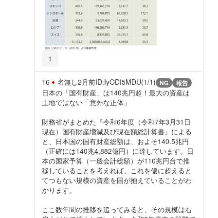
1
16
名無し
2月前
ID:IyODI5MDU(1/1)
NG
報告
日本の「国有財産」は140兆円超！最大の資産は
土地ではない「意外な正体」
財務省がまとめた『令和6年度（令和7年3月31日
現在）国有財産増減及び現在額総計算書』による
と、日本国の国有財産総額は、およそ140.5兆円
（正確には140兆4,882億円）に達しています。日
本の国家予算（一般会計総額）が110兆円台で推
移していることを考えれば、これを優に超えると
てつもない規模の資産を国が抱えていることがわ
かります。
ここ数年間の推移を追ってみると、その規模は右