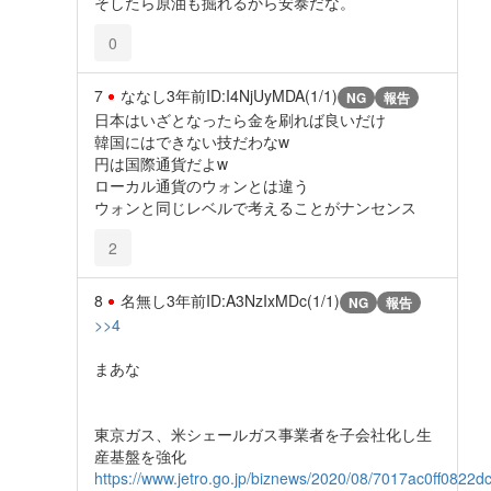
そしたら原油も掘れるから安泰だな。
0
7
ななし
3年前
ID:I4NjUyMDA(1/1)
NG
報告
日本はいざとなったら金を刷れば良いだけ
韓国にはできない技だわなw
円は国際通貨だよw
ローカル通貨のウォンとは違う
ウォンと同じレベルで考えることがナンセンス
2
8
名無し
3年前
ID:A3NzIxMDc(1/1)
NG
報告
>>4
まあな
東京ガス、米シェールガス事業者を子会社化し生
産基盤を強化
https://www.jetro.go.jp/biznews/2020/08/7017ac0ff0822d