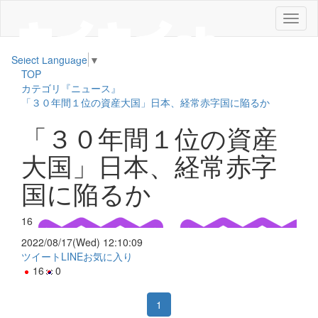
メ
ニ
ュ
Select Language
▼
ー
TOP
カテゴリ『ニュース』
「３０年間１位の資産大国」日本、経常赤字国に陥るか
「３０年間１位の資産
大国」日本、経常赤字
国に陥るか
16
2022/08/17(Wed) 12:10:09
ツイート
LINE
お気に入り
16
0
1