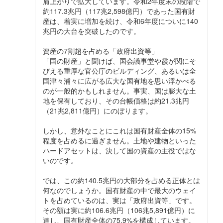
肩上がりで拡大しています。令和2年度末の段階で
約117.3兆円（117兆2,598億円）であった国有財
産は、着実に増加を続け、令和6年度についに140
兆円の大台を突破したのです。
資産の7割超を占める「政府出資等」
「国の財産」と聞けば、国会議事堂や霞が関にそ
びえる重厚な官公庁のビルディング、あるいは全
国津々浦々に広がる広大な国有地を思い浮かべる
のが一般的かもしれません。事実、国は膨大な土
地を保有しており、その台帳価格は約21.3兆円
（21兆2,811億円）にのぼります。
しかし、意外なことにこれは国有財産全体の15%
程度を占めるに過ぎません。土地や建物といった
ハードアセットは、決して国の資産の主役ではな
いのです。
では、この約140.5兆円の大部分を占める正体とは
何なのでしょうか。国有財産の中で最大のウェイ
トを占めているのは、実は「政府出資等」です。
その額は実に約106.6兆円（106兆5,891億円）に
達し、国有財産全体の75.9%を構成しています。