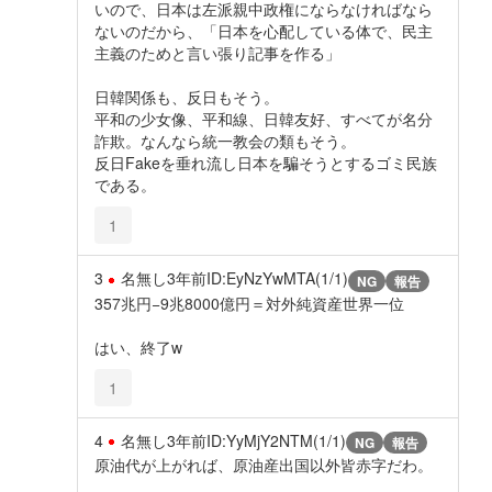
いので、日本は左派親中政権にならなければなら
ないのだから、「日本を心配している体で、民主
主義のためと言い張り記事を作る」
日韓関係も、反日もそう。
平和の少女像、平和線、日韓友好、すべてが名分
詐欺。なんなら統一教会の類もそう。
反日Fakeを垂れ流し日本を騙そうとするゴミ民族
である。
1
3
名無し
3年前
ID:EyNzYwMTA(1/1)
NG
報告
357兆円−9兆8000億円＝対外純資産世界一位
はい、終了w
1
4
名無し
3年前
ID:YyMjY2NTM(1/1)
NG
報告
原油代が上がれば、原油産出国以外皆赤字だわ。