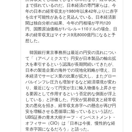
まで揺れているのだ。日本経済の専門家らは、今
年の日本の経常収支が1980年以来42年ぶりに赤字
を出す可能性があると見込んでいる。日本経済新
聞は独自分析の結果、今年の円相場が平均120
円、国際原油価格が1バレル＝110ドルの場合、日
本の経常収支はマイナス9兆8000億円になると予
想した。
韓国銀行東京事務所は最近の円安の流れについ
て「（アベノミクスで）円安が日本製品の輸出拡
大を牽引するという認識が長期間続いてきたが、
日本の製造企業の海外での現地化戦略が増え、日
本経済でサービス業の比重が拡大し、またグロー
バルインフレ圧力も増加するなど経済環境が変わ
り、最近になって円安が主に輸入物価を上昇させ
る要因として作用するという否定的な側面が浮上
している」と評価した。円安が貿易収支と経常収
支の悪化を招き、経常収支赤字への懸念が再び円
安を増幅させる悪循環に陥っているという話だ。
UBS証券の青木大樹チーフ・インベストメント・
オフィサー（CIO）は「日本は今後、慢性的な経
常赤字国になるだろう」と語った。