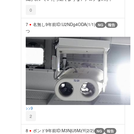
0
7
名無し
9年前
ID:U2NDg4ODA(1/1)
NG
報告
つ
>>9
2
8
ボンド
9年前
ID:M3NjU5MzY(2/2)
NG
報告