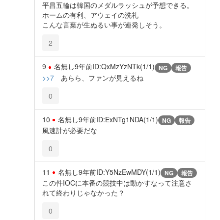
平昌五輪は韓国のメダルラッシュが予想できる。
ホームの有利、アウェイの洗礼
こんな言葉が生ぬるい事が連発しそう。
2
9
名無し
9年前
ID:QxMzYzNTk(1/1)
NG
報告
>>7
あらら、ファンが見えるね
0
10
名無し
9年前
ID:ExNTg1NDA(1/1)
NG
報告
風速計が必要だな
0
11
名無し
9年前
ID:Y5NzEwMDY(1/1)
NG
報告
この件IOCに本番の競技中は動かすなって注意さ
れて終わりじゃなかった？
0