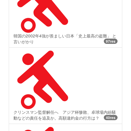
韓国の2002年4強が羨ましい日本「史上最高の盗難」 と
言いがかり
97res
クリンスマン監督解任へ アジア杯惨敗、卓球場内紛騒
動などの責任を追及か。高額違約金の行方は？
40res