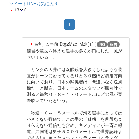
ツイート
LINE
お気に入り
13
0
1
1
名無し
9年前
ID:g2Mzc1Mzk(1/1)
NG
報告
練習や競技を終えた選手の多くが口にした「風が
吹いている」。
リンクの天井には双眼鏡を大きくしたような装
置がレーンに沿ってぐるりと３０機ほど滑走方向
に向いており、日本の関係者は「間違いなく送風
機だ」と断言。日本チームのスタッフが風向計で
測ると毎秒０・８～１・０メートルほどの風が実
際吹いていたという。
秒速１０～１５メートルで滑る選手にとっては
小さくない数値で、この手の「疑惑」を普段あま
り伝えない通信社も含め、各メディアが一斉に報
道。共同電は男子５０００メートルで世界記録ま
で約３秒に迫ったスベン・クラマー（オランダ）