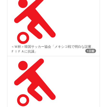
＜Ｗ杯＞韓国サッカー協会「メキシコ戦で明白な誤審、
ＦＩＦＡに抗議」
1日前