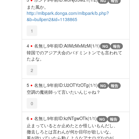
NG
報告
また風か。
http://mlbpark.donga.com/mlbpark/b.php?
&b=bullpen2&id=1138865
1
4
名無し
9年前
ID:A0MzMxMzM(1/1)
NG
報告
韓国でのアジア大会のバドミントンでも言われて
たよな。
2
5
名無し
9年前
ID:U2OTYzOTg(1/1)
NG
報告
空調の魔術師って言いたいんじゃね？
0
6
名無し
9年前
ID:kzNTgwOTk(1/1)
NG
報告
止まっているとか止めたとか怪しいもんだし、
撤去しろとは言わんが何か目印が欲しいな。
風が吹いていたら動くようなアナログなのが。