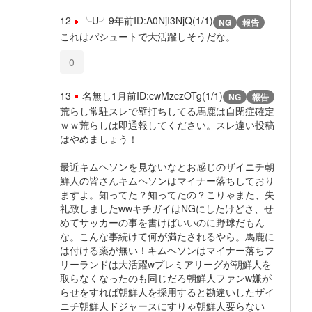
12
╰U╯
9年前
ID:A0NjI3NjQ(1/1)
NG
報告
これはパシュートで大活躍しそうだな。
0
13
名無し
1月前
ID:cwMzczOTg(1/1)
NG
報告
荒らし常駐スレで壁打ちしてる馬鹿は自閉症確定
ｗｗ荒らしは即通報してください。スレ違い投稿
はやめましょう！
最近キムヘソンを見ないなとお感じのザイニチ朝
鮮人の皆さんキムヘソンはマイナー落ちしており
ますよ。知ってた？知ってたの？こりゃまた、失
礼致しましたwwキチガイはNGにしたけどさ、せ
めてサッカーの事を書けばいいのに野球だもん
な。こんな事続けて何が満たされるやら。馬鹿に
は付ける薬が無い！キムヘソンはマイナー落ちフ
リーランドは大活躍wプレミアリーグが朝鮮人を
取らなくなったのも同じだろ朝鮮人ファンw嫌が
らせをすれば朝鮮人を採用すると勘違いしたザイ
ニチ朝鮮人ドジャースにすりゃ朝鮮人要らない