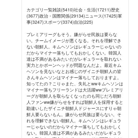
カテゴリ一覧雑談(5410)社会・生活(17211)歴史
(3677)政治・国際関係(29134)ニュース(17425)軍
事(3247)スポーツ(3374)自治(225)
プレミアリーグもそう。嫌がらせ民族は要らな
い。チームイメージが悪くなる。それを理解でき
ない朝鮮人。キムヘソンはレギュラーじゃないの
だからマイナー落ちしてもおかしくない。韓国人
達は不満があるみたいだがレギュラーを取れない
実力とかボーンヘッドが問題なんだよ。最近キム
ヘソンを見ないなとお感じのザイニチ朝鮮人の皆
さんキムヘソンはマイナー落ちしておりますよ。
知ってたの？こりゃまた、失礼とwwキムヘソンは
マイナー落ちフリーランドは大活躍wwプレミアリ
ーグが朝鮮人を取らなくなったのも同じだろ朝鮮
人ファンww嫌がらせをすれば朝鮮人を採用すると
勘違いしたザイニチ朝鮮人ドジャースにすりゃ朝
鮮人要らないもん。嫌がらせ民族は要らない。そ
れを理解できない朝鮮人。キムヘソンはレギュラ
ーじゃないのだからマイナー落ちしてもおかしく
ない。韓国人達は不満があるみたいだがレギュラ