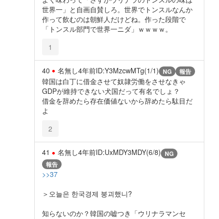
世界一」と自画自賛しろ。世界でトンスルなんか
作って飲むのは朝鮮人だけどね。作った段階で
「トンスル部門で世界一ニダ」ｗｗｗｗ。
1
40
名無し
4年前
ID:Y3MzcwMTg(1/1)
NG
報告
韓国は白丁に借金させて奴隷労働をさせなきゃ
GDPが維持できない犬国だって有名でしょ？
借金を辞めたら存在価値ないから辞めたら駄目だ
よ
2
41
名無し
4年前
ID:UxMDY3MDY(6/8)
NG
報告
>>37
＞오늘은 한국경제 붕괴했니?
知らないのか？韓国の嘘つき「ウリナラマンセ