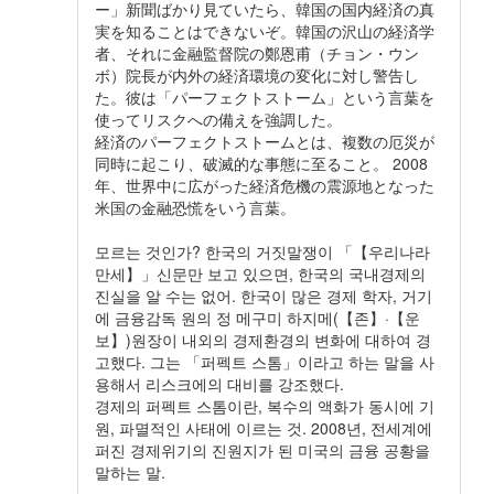
ー」新聞ばかり見ていたら、韓国の国内経済の真
実を知ることはできないぞ。韓国の沢山の経済学
者、それに金融監督院の鄭恩甫（チョン・ウン
ボ）院長が内外の経済環境の変化に対し警告し
た。彼は「パーフェクトストーム」という言葉を
使ってリスクへの備えを強調した。
経済のパーフェクトストームとは、複数の厄災が
同時に起こり、破滅的な事態に至ること。 2008
年、世界中に広がった経済危機の震源地となった
米国の金融恐慌をいう言葉。
모르는 것인가? 한국의 거짓말쟁이 「【우리나라
만세】」신문만 보고 있으면, 한국의 국내경제의
진실을 알 수는 없어. 한국이 많은 경제 학자, 거기
에 금융감독 원의 정 메구미 하지메(【존】·【운
보】)원장이 내외의 경제환경의 변화에 대하여 경
고했다. 그는 「퍼펙트 스톰」이라고 하는 말을 사
용해서 리스크에의 대비를 강조했다.
경제의 퍼펙트 스톰이란, 복수의 액화가 동시에 기
원, 파멸적인 사태에 이르는 것. 2008년, 전세계에
퍼진 경제위기의 진원지가 된 미국의 금융 공황을
말하는 말.