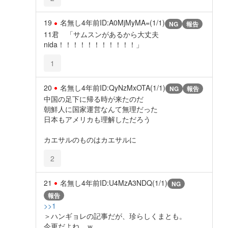
19
名無し
4年前
ID:A0MjMyMA=(1/1)
NG
報告
11君 「サムスンがあるから大丈夫
nida！！！！！！！！！！！」
1
20
名無し
4年前
ID:QyNzMxOTA(1/1)
NG
報告
中国の足下に帰る時が来たのだ
朝鮮人に国家運営なんて無理だった
日本もアメリカも理解しただろう
カエサルのものはカエサルに
2
21
名無し
4年前
ID:U4MzA3NDQ(1/1)
NG
報告
>>1
＞ハンギョレの記事だが、珍らしくまとも。
今更だよね。ｗ