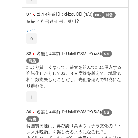
37
벌레
4年前
ID:cxNzc3ODI(1/3)
NG
報告
오늘은 한국경제 붕괴했니?
>>41
0
38
名無し
4年前
ID:UxMDY3MDY(4/8)
NG
報告
北より貧しくなって、徒党を組んで北に侵入する
盗賊化したりしてね。３８度線を越えて。地雷も
相当数撤去したことだし。先祖を偲んで野党にな
り群れる。
1
39
名無し
4年前
ID:UxMDY3MDY(5/8)
NG
報告
韓国貧民達は、再び誇り高きウリナラ文化の「ト
ンスル晩酌」を楽しめるようになるね？。
よく味わって「さすがウリナラのトンスルの味は