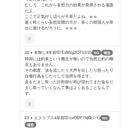
むしろ、これから妄想力の効果が発揮される場面
だよ。
ここで正気付く辺りが不幸だよね。ｗｗ
逝く時ぐらい妄想全開の方が、多くの韓国人が幸
せに逝けるだろうに。ｗｗｗ
0
22
名無し
4年前
ID:ExMzg2OTI(2/2)
NG
報告
韓国には約束という概念が無いので当然公約の概
念もありません。
その都度、涙を流したり大声を出したり怒ったり
自傷行為をしたりして信用を得ます。
金をだまし取った詐欺師が再び現れてまた金をだ
まし取っていくなんて事はよくあることなんで
す。
2
23
エクリプス
4年前
ID:cxODY1NjQ(1/1)
NG
報告