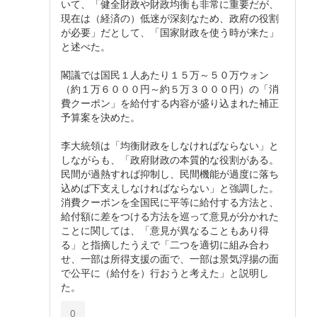
いて、「健全財政や財政均衡も非常に重要だが、
現在は（経済の）低迷が深刻なため、政府の役割
が必要」だとして、「国家財政を使う時が来た」
と述べた。
閣議では国民１人あたり１５万～５０万ウォン
（約１万６０００円～約５万３０００円）の「消
費クーポン」を給付する内容が盛り込まれた補正
予算案を決めた。
李大統領は「均衡財政をしなければならない」と
しながらも、「政府財政の本質的な役割がある。
民間が過熱すれば抑制し、民間機能が過度に落ち
込めば下支えしなければならない」と強調した。
消費クーポンを全国民に平等に給付する方法と、
給付額に差をつける方法を巡って意見が分かれた
ことに関しては、「意見が異なることもあり得
る」と指摘したうえで「二つを適切に組み合わ
せ、一部は所得支援の面で、一部は景気浮揚の面
で公平に（給付を）行おうと考えた」と説明し
た。
0