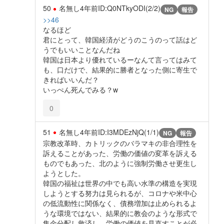
50
名無し
4年前
ID:Q0NTkyODI(2/2)
NG
報告
>>46
なるほど
君にとって、韓国経済がどうのこうのって話はど
うでもいいことなんだね
韓国は日本より優れているーなんて言ってはみて
も、口だけで、結果的に勝者となった側に寄生で
きればいいんだ？
いっぺん死んでみる？w
0
51
名無し
4年前
ID:I3MDEzNjQ(1/1)
NG
報告
宗教改革時、カトリックのバラマキの非合理性を
訴えることがあった、労働の価値の変革を訴える
ものでもあった、北のように強制労働させ更生し
ようとした。
韓国の福祉は世界の中でも高い水準の構造を実現
しようとする努力は見られるが、コロナや米中心
の低流動性に関係なく、債務増加は止められるよ
うな環境ではない、結果的に教会のような形式で
集金分配し救済し、労働の価値を見直すことが必