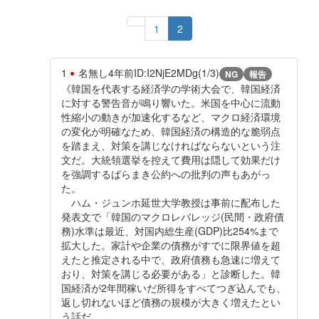
1
2
1
名無し
4年前
ID:I2NjE2MDg(1/3)
NG
報告
《韓国を代表する経済学の学術大会で、韓国経済
に対する警告音が鳴り響いた。米国を中心に流動
性縮小の動きが加速化するなど、マクロ経済環境
の変化が明確なため、韓国経済の構造的な脆弱点
を踏まえ、対策を講じなければならないという注
文だ。大統領選挙を控えて費用は隠して効果だけ
を強調するばらまき公約への批判の声もあがっ
た。
ハム・ジュンホ延世大学教授は事前に配布した
発表文で「韓国のマクロレバレッジ(民間・政府債
務)水準は最近、対国内総生産(GDP)比254%まで
拡大した。家計や企業の債務がすでに限界値を超
えたと推定される中で、政府債務も急速に増えて
おり、対策を講じる必要がある」と診断した。韓
国経済が2年間稼いだ所得をすべてつぎ込んでも、
返し切れないほど債務の規模が大きく増えたとい
う話だ。