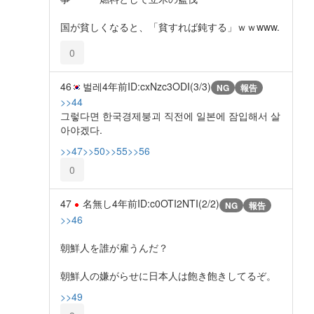
国が貧しくなると、「貧すれば鈍する」ｗｗwww.
0
46
벌레
4年前
ID:cxNzc3ODI(3/3)
NG
報告
>>44
그렇다면 한국경제붕괴 직전에 일본에 잠입해서 살
아야겠다.
>>47
>>50
>>55
>>56
0
47
名無し
4年前
ID:c0OTI2NTI(2/2)
NG
報告
>>46
朝鮮人を誰が雇うんだ？
朝鮮人の嫌がらせに日本人は飽き飽きしてるぞ。
>>49