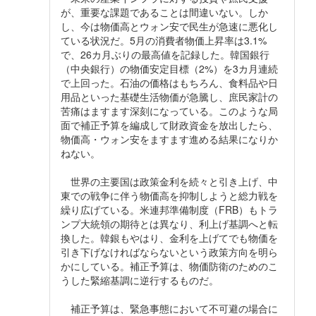
が、重要な課題であることは間違いない。しか
し、今は物価高とウォン安で民生が急速に悪化し
ている状況だ。5月の消費者物価上昇率は3.1%
で、26カ月ぶりの最高値を記録した。韓国銀行
（中央銀行）の物価安定目標（2%）を3カ月連続
で上回った。石油の価格はもちろん、食料品や日
用品といった基礎生活物価が急騰し、庶民家計の
苦痛はますます深刻になっている。このような局
面で補正予算を編成して財政資金を放出したら、
物価高・ウォン安をますます進める結果になりか
ねない。
世界の主要国は政策金利を続々と引き上げ、中
東での戦争に伴う物価高を抑制しようと総力戦を
繰り広げている。米連邦準備制度（FRB）もトラ
ンプ大統領の期待とは異なり、利上げ基調へと転
換した。韓銀もやはり、金利を上げてでも物価を
引き下げなければならないという政策方向を明ら
かにしている。補正予算は、物価防衛のためのこ
うした緊縮基調に逆行するものだ。
補正予算は、緊急事態において不可避の場合に