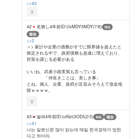
>>43
3
42
名無し
4年前
ID:UxMDY3MDY(7/8)
NG
報告
>>2
＞> 家計や企業の債務がすでに限界値を超えたと
推定される中で、政府債務も急速に増えており、
対策を講じる必要がある
いいね、武者小路実篤も言っている
「仲良きことは、美しき事」
とね。個人、企業、政府が足並みそろえて借金地
獄ｗｗｗｗ。
0
43
벌레
4年前
ID:cxNzc3ODI(2/3)
NG
報告
>>41
나는 일본신문 많이 읽는데 매일 한국경제가 망한
다고 하더라.