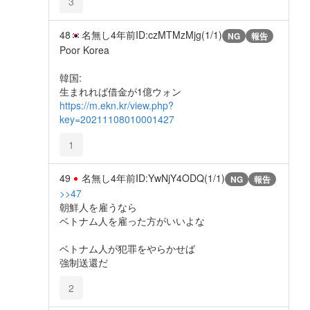
3
48
名無し
4年前
ID:czMTMzMjg(1/1)
NG
報告
Poor Korea
韓国:
生まれれば借金が1億ウォン
https://m.ekn.kr/view.php?
key=20211108010001427
1
49
名無し
4年前
ID:YwNjY4ODQ(1/1)
NG
報告
>>47
朝鮮人を雇うなら
ベトナム人を雇った方がいいよな
ベトナム人が犯罪をやらかせば
強制送還だ
2