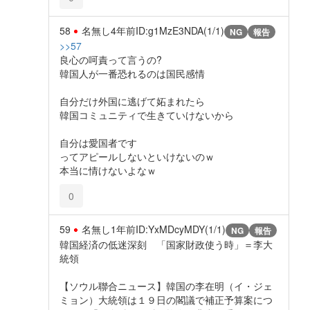
58
名無し
4年前
ID:g1MzE3NDA(1/1)
NG
報告
>>57
良心の呵責って言うの?
韓国人が一番恐れるのは国民感情
自分だけ外国に逃げて妬まれたら
韓国コミュニティで生きていけないから
自分は愛国者です
ってアピールしないといけないのｗ
本当に情けないよなｗ
0
59
名無し
1年前
ID:YxMDcyMDY(1/1)
NG
報告
韓国経済の低迷深刻 「国家財政使う時」＝李大
統領
【ソウル聯合ニュース】韓国の李在明（イ・ジェ
ミョン）大統領は１９日の閣議で補正予算案につ