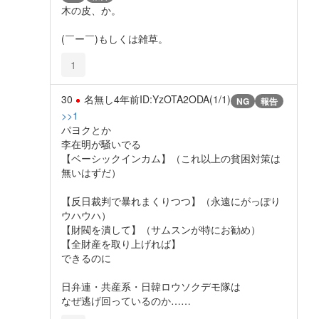
木の皮、か。
(￣ー￣)もしくは雑草。
1
30
名無し
4年前
ID:YzOTA2ODA(1/1)
NG
報告
>>1
パヨクとか
李在明が騒いでる
【ベーシックインカム】（これ以上の貧困対策は
無いはずだ）
【反日裁判で暴れまくりつつ】（永遠にがっぽり
ウハウハ）
【財閥を潰して】（サムスンが特にお勧め）
【全財産を取り上げれば】
できるのに
日弁連・共産系・日韓ロウソクデモ隊は
なぜ逃げ回っているのか……