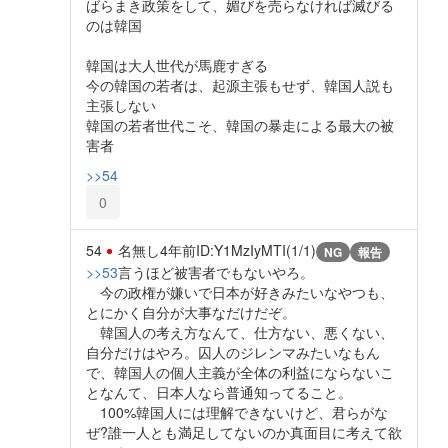
ばらまき政策をして、媚びを売らなければ滅びる
のは韓国
韓国は大人世代が馬鹿すぎる
今の韓国の若者は、起源主張もせず、韓国人説も
主張しない
韓国の若者世代こそ、韓国の暴走による最大の被
害者
>>54
0
54
名無し
4年前
ID:Y1MzIyMTI(1/1)
NG
報告
>>53
言うほど被害者でもないやろ。
今の政権が嫌いで日本が好きみたいなやつも、
とにかく自分が大事なだけだぞ。
韓国人の考え方なんて、仕方ない、悪くない、
自分だけはやろ。囚人のジレンマみたいなもん
で、韓国人の個人主義が全体の利益にならないこ
となんて、日本人なら普通知ってること。
100%韓国人には理解できないけど、君らがな
ぜ?誰一人とも満足してないのか真面目に考えて欲