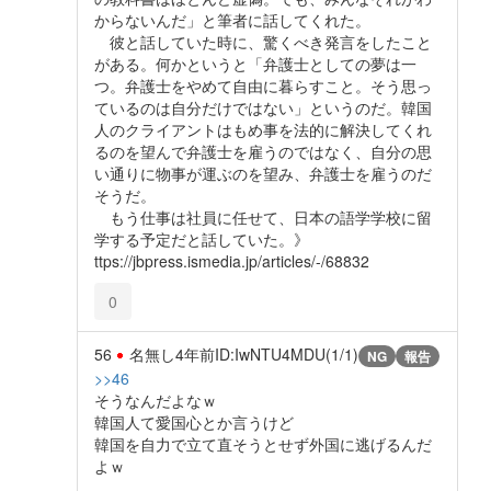
からないんだ」と筆者に話してくれた。
彼と話していた時に、驚くべき発言をしたこと
がある。何かというと「弁護士としての夢は一
つ。弁護士をやめて自由に暮らすこと。そう思っ
ているのは自分だけではない」というのだ。韓国
人のクライアントはもめ事を法的に解決してくれ
るのを望んで弁護士を雇うのではなく、自分の思
い通りに物事が運ぶのを望み、弁護士を雇うのだ
そうだ。
もう仕事は社員に任せて、日本の語学学校に留
学する予定だと話していた。》
ttps://jbpress.ismedia.jp/articles/-/68832
0
56
名無し
4年前
ID:IwNTU4MDU(1/1)
NG
報告
>>46
そうなんだよなｗ
韓国人て愛国心とか言うけど
韓国を自力で立て直そうとせず外国に逃げるんだ
よｗ