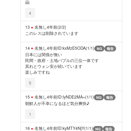
🤗
4
13
名無し
4年前
(2/2)
このレスは削除されています
14
名無し
4年前
ID:kxMzE5ODA(1/1)
NG
報告
日本には関係が無い
民間・政府・土地バブルの三位一体です
其れとウォン安が続いています
楽しみですね
5
15
名無し
4年前
ID:IyNDE2MA=(1/1)
NG
報告
朝鮮人が不幸になるほど気分爽快♪
1
16
名無し
4年前
ID:kyMTY4NjY(1/1)
NG
報告