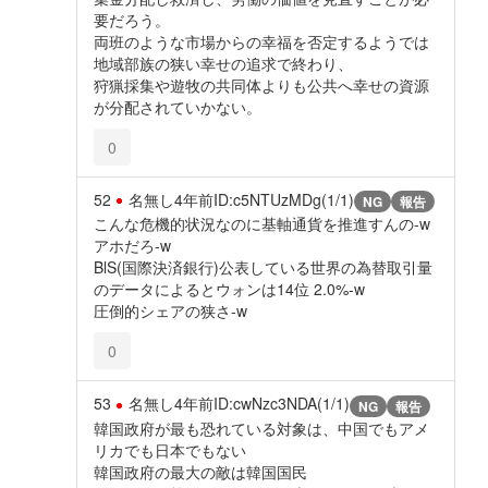
要だろう。
両班のような市場からの幸福を否定するようでは
地域部族の狭い幸せの追求で終わり、
狩猟採集や遊牧の共同体よりも公共へ幸せの資源
が分配されていかない。
0
52
名無し
4年前
ID:c5NTUzMDg(1/1)
NG
報告
こんな危機的状況なのに基軸通貨を推進すんの-w
アホだろ-w
BlS(国際決済銀行)公表している世界の為替取引量
のデータによるとウォンは14位 2.0%-w
圧倒的シェアの狭さ-w
0
53
名無し
4年前
ID:cwNzc3NDA(1/1)
NG
報告
韓国政府が最も恐れている対象は、中国でもアメ
リカでも日本でもない
韓国政府の最大の敵は韓国国民