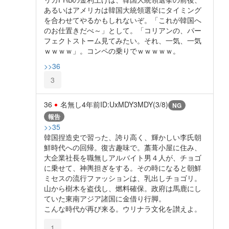
あるいはアメリカは韓国大統領選挙にタイミング
を合わせてやるかもしれないぞ。「これが韓国へ
のお仕置きだべ～」として。「コリアンの、パー
フェクトストーム見てみたい。それ、一気、一気
ｗｗｗｗ」。コンペの乗りでｗｗｗｗｗ。
>>36
3
36
名無し
4年前
ID:UxMDY3MDY(3/8)
NG
報告
>>35
韓国捏造史で習った、誇り高く、輝かしい李氏朝
鮮時代への回帰。復古趣味で。藁葺小屋に住み、
大企業社長を職無しアルバイト男４人が、チョゴ
に乗せて、神輿担ぎをする。その時になると朝鮮
ミセスの流行ファッションは、乳出しチョゴリ。
山から樹木を盗伐し、燃料確保。政府は馬鹿にし
ていた東南アジア諸国に金借り行脚。
こんな時代が再び来る。ウリナラ文化を讃えよ。
1