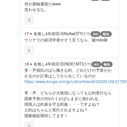
何が基軸通貨だwww
笑わせるな。
3
17
名無し
4年前
ID:I0NzAwOTY(1/1)
NG
報告
ウリナラの経済学者がそう言うなら、嘘nida😄
2
18
名無し
4年前
ID:E0NDE1MTI(1/1)
NG
報告
李・尹両氏のばら撒き公約、どれだけの予算がか
かるのか計算はしてから出しているのか
https://www.donga.com/jp/List/article/all/20220129/3175
李・尹、どちらが大統領になっても公約実行なら
国家予算の3分の１がばらまきに使われる。
韓国人は約束を守る民族・・・ですよね？
公約はちゃんと実行されますよね？
国家破綻期待してます！
2