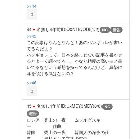
>>44
0
44
名無し
4年前
ID:Q0NTkyODI(1/2)
NG
報告
>>43
この記事はなんとなんと！あのハンギョレが書い
てるんだよ？
ハンギョレって、日本を絡ませない記事を書かせ
るとよーく調べてるし、かなり精度の高いモノ書
いてるなという感想を持ってるんだけど、真摯に
耳を傾ける気はないの？
>>46
0
45
名無し
4年前
ID:UxMDY3MDY(8/8)
NG
報告
ロシア 禿山の一夜 ムソルグスキ
ー 作曲
韓国 禿山の一夜 韓国人の深夜の仕
事 燃料として立木の盗伐