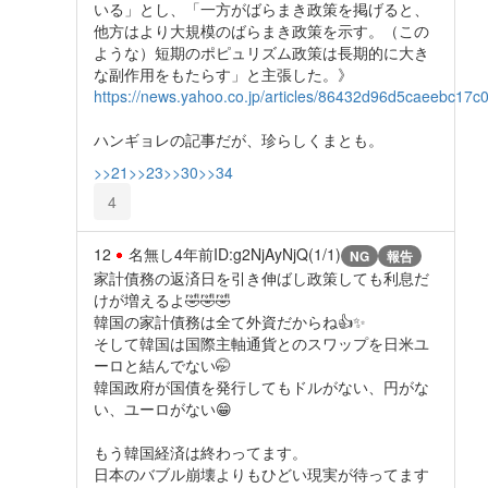
いる」とし、「一方がばらまき政策を掲げると、
他方はより大規模のばらまき政策を示す。（この
ような）短期のポピュリズム政策は長期的に大き
な副作用をもたらす」と主張した。》
https://news.yahoo.co.jp/articles/86432d96d5caeebc17
ハンギョレの記事だが、珍らしくまとも。
>>21
>>23
>>30
>>34
4
12
名無し
4年前
ID:g2NjAyNjQ(1/1)
NG
報告
家計債務の返済日を引き伸ばし政策しても利息だ
けが増えるよ🤣🤣🤣
韓国の家計債務は全て外資だからね👍✨
そして韓国は国際主軸通貨とのスワップを日米ユ
ーロと結んでない🤭
韓国政府が国債を発行してもドルがない、円がな
い、ユーロがない😁
もう韓国経済は終わってます。
日本のバブル崩壊よりもひどい現実が待ってます