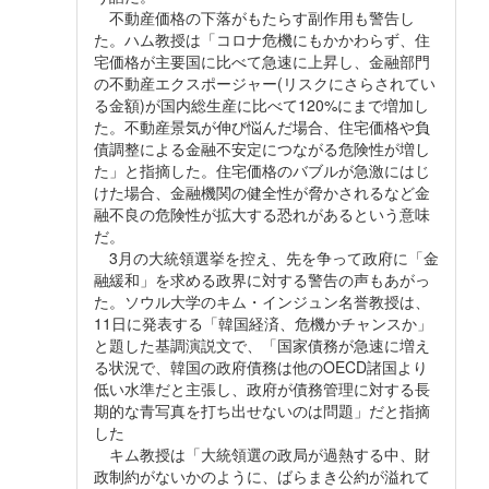
不動産価格の下落がもたらす副作用も警告し
た。ハム教授は「コロナ危機にもかかわらず、住
宅価格が主要国に比べて急速に上昇し、金融部門
の不動産エクスポージャー(リスクにさらされてい
る金額)が国内総生産に比べて120%にまで増加し
た。不動産景気が伸び悩んだ場合、住宅価格や負
債調整による金融不安定につながる危険性が増し
た」と指摘した。住宅価格のバブルが急激にはじ
けた場合、金融機関の健全性が脅かされるなど金
融不良の危険性が拡大する恐れがあるという意味
だ。
3月の大統領選挙を控え、先を争って政府に「金
融緩和」を求める政界に対する警告の声もあがっ
た。ソウル大学のキム・インジュン名誉教授は、
11日に発表する「韓国経済、危機かチャンスか」
と題した基調演説文で、「国家債務が急速に増え
る状況で、韓国の政府債務は他のOECD諸国より
低い水準だと主張し、政府が債務管理に対する長
期的な青写真を打ち出せないのは問題」だと指摘
した
キム教授は「大統領選の政局が過熱する中、財
政制約がないかのように、ばらまき公約が溢れて