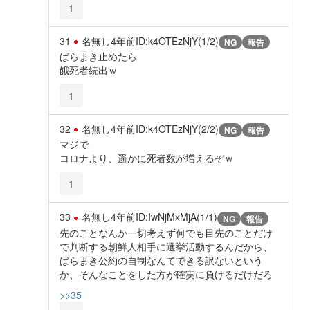
1
31
名無し
4年前
ID:k4OTEzNjY(1/2)
NG
報告
ばらまき止めたら
餓死者続出ｗ
1
32
名無し
4年前
ID:k4OTEzNjY(2/2)
NG
報告
マジで
コロナより、遥かに死者数が増えるぞｗ
1
33
名無し
4年前
ID:IwNjMxMjA(1/1)
NG
報告
先のことなんか一切考えず何でも目先のことだけ
で判断する朝鮮人相手に選挙活動するんだから、
ばらまき公約の自制なんてできる訳ないという
か、そんなことをした方が確実に負けるだけだろ
>>35