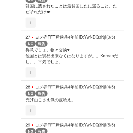
韓国に残されたことは最貧国にたに還ること、た
だそれだけ💋
1
27
ヨメ@FFT斥候兵
4年前
ID:YwNDQ3NjI(3/5)
NG
報告
得意でしょ、物々交換♥️
他国とは貿易出来なくはなりますが。。Koreanだ
し。。平気でしょ。
1
28
ヨメ@FFT斥候兵
4年前
ID:YwNDQ3NjI(4/5)
NG
報告
禿げ山こさえ気の皮喰え。
1
29
ヨメ@FFT斥候兵
4年前
ID:YwNDQ3NjI(5/5)
NG
報告