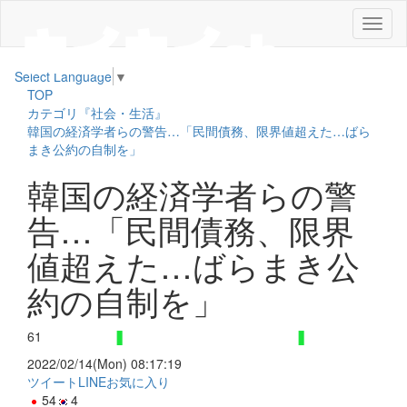
メ
ニ
ュ
Select Language
▼
ー
TOP
カテゴリ『社会・生活』
韓国の経済学者らの警告…「民間債務、限界値超えた…ばら
まき公約の自制を」
韓国の経済学者らの警
告…「民間債務、限界
値超えた…ばらまき公
約の自制を」
61
2022/02/14(Mon) 08:17:19
ツイート
LINE
お気に入り
54
4