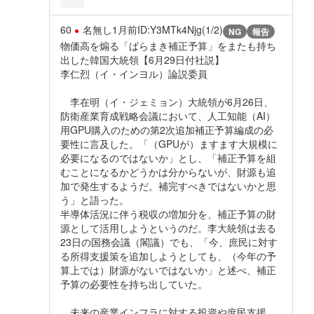
60
名無し
1月前
ID:Y3MTk4Njg(1/2)
NG
報告
物価高を煽る「ばらまき補正予算」をまたも持ち
出した韓国大統領【6月29日付社説】
李仁烈（イ・インヨル）論説委員
李在明（イ・ジェミョン）大統領が6月26日、
防衛産業育成戦略会議において、人工知能（AI）
用GPU購入のための第2次追加補正予算編成の必
要性に言及した。「（GPUが）ますます大規模に
必要になるのではないか」とし、「補正予算を組
むことになるかどうかは分からないが、財源も追
加で発生するようだ。補完すべきではないかと思
う」と語った。
半導体活況に伴う税収の増加分を、補正予算の財
源として活用しようというのだ。李大統領は去る
23日の国務会議（閣議）でも、「今、庶民に対す
る所得支援策を追加しようとしても、（今年の予
算上では）財源がないではないか」と述べ、補正
予算の必要性を持ち出していた。
未来の産業インフラに対する投資や庶民支援