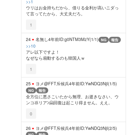
>>1
ウリはお金持ちだから、借りる金利が高いニダっ
て言ってたから、大丈夫だろ。
1
24
名無し
4年前
ID:g0NTM3MzY(1/1)
NG
報告
>>10
アレ以下ですよ！
なぜなら扇動するのも韓国人ｗ
1
25
ヨメ@FFT斥候兵
4年前
ID:YwNDQ3NjI(1/5)
NG
報告
全方位に悪さこいたから無理、お逝きなさい、ウ
ンコ💩リアﾝ🤗回復は起こり得ません。ええ。
0
26
ヨメ@FFT斥候兵
4年前
ID:YwNDQ3NjI(2/5)
NG
報告