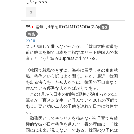
しいよwww
2
55
名無し
4年前
ID:Q4MTQ5ODA(2/3)
NG
報告
>>46
スレ申請して通らなかったが、「韓国大統領選を
前に韓国を捨て日本を目指すエリート韓国人の本
音」という記事がJBpressに出ている。
《韓国で就職できずに、海外に留学しそのまま就
職、移住という話はよく聞く。ただ、最近、韓国
を出る決心をした知人たちは、韓国で不自由なく
住んでいる優秀な人たちばかりである。
この4月から日本の病院に勤務が決まったのは、
筆者が「育メン先生」と呼んでいる30代の医師で
ある。妻と幼い二人の子供を連れて日本に移住す
る。
勤務医としてキャリアを積みながら子育ても積
極的な彼が日本移住を選んだ一番の理由は、「韓
国には未来が見えない」である。韓国の少子化は