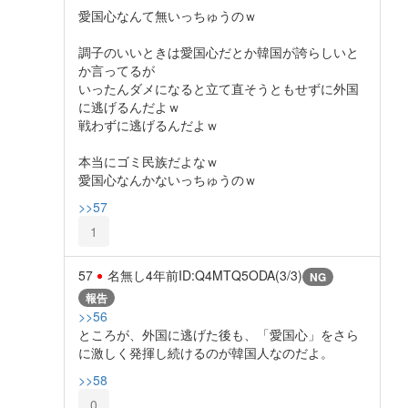
愛国心なんて無いっちゅうのｗ
調子のいいときは愛国心だとか韓国が誇らしいと
か言ってるが
いったんダメになると立て直そうともせずに外国
に逃げるんだよｗ
戦わずに逃げるんだよｗ
本当にゴミ民族だよなｗ
愛国心なんかないっちゅうのｗ
>>57
1
57
名無し
4年前
ID:Q4MTQ5ODA(3/3)
NG
報告
>>56
ところが、外国に逃げた後も、「愛国心」をさら
に激しく発揮し続けるのが韓国人なのだよ。
>>58
0