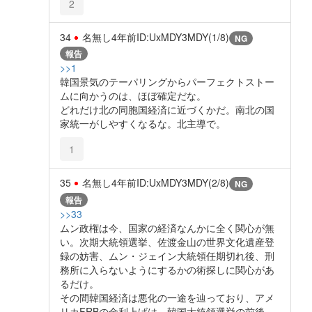
2
34
名無し
4年前
ID:UxMDY3MDY(1/8)
NG
報告
>>1
韓国景気のテーパリングからパーフェクトストー
ムに向かうのは、ほぼ確定だな。
どれだけ北の同胞国経済に近づくかだ。南北の国
家統一がしやすくなるな。北主導で。
1
35
名無し
4年前
ID:UxMDY3MDY(2/8)
NG
報告
>>33
ムン政権は今、国家の経済なんかに全く関心が無
い。次期大統領選挙、佐渡金山の世界文化遺産登
録の妨害、ムン・ジェイン大統領任期切れ後、刑
務所に入らないようにするかの術探しに関心があ
るだけ。
その間韓国経済は悪化の一途を辿っており、アメ
リカFRBの金利上げは、韓国大統領選挙の前後、