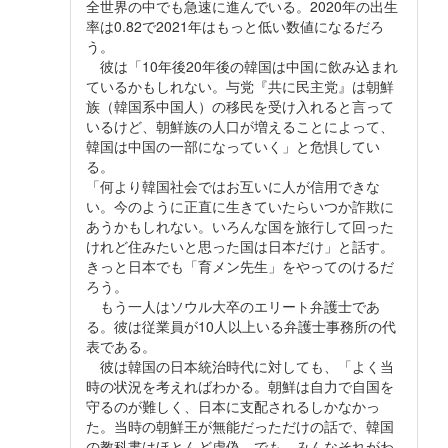
全世界の中でも急速に進んでいる。2020年の出生
率は0.82で2021年はもっと低い数値になるだろ
う。
彼は「10年後20年後の韓国は中国に飲み込まれ
ているかもしれない。与党『共に民主党』は朝鮮
族（韓国系中国人）の移民を受け入れると言って
いるけど、朝鮮族の人口が増えることによって、
韓国は中国の一部になっていく」と危惧してい
る。
「何より韓国社会ではお互いに人が信用できな
い。今のように正直に生きていたらいつか詐欺に
あうかもしれない。いろんな国を旅行して回った
けれど住みたいと思った国は日本だけ」と話す。
きっと日本でも「育メン先生」をやってのけるだ
ろう。
もう一人はソウル大卒のエリート弁護士であ
る。彼は従業員が10人以上いる弁護士事務所の代
表である。
彼は韓国の日本統治時代に対しても、「よく当
時の状況を考えればわかる。朝鮮は自力で自国を
守るのが難しく、日本に支配されるしかなかっ
た。当時の朝鮮王が無能だっただけの話で、韓国
の教科書はほとんど虚偽。でも、みんなそれがわ