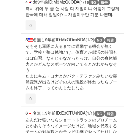
4
dd
9年前
ID:M3MzQ0ODA(1/1)
NG
報告
혹시 위에 두 글 쓴 사람 다 재일이냐 어떻게 그렇게
한국에 대해 잘알아?... 재일이구만 기분 나쁜데.
0
5
名無し
9年前
ID:MxODcxNDA(1/2)
NG
報告
そもそも軍隊に入るまでに運動する機会が無く
て、学校と塾は勉強だけ、体育とか部活の時間も
ほぼ自習、なんじゃなかったっけ、自分の身体能
力とかどんなスポーツが向いてるとかわからなそ
う
たまにキム・ヨナとかパク・テファンみたいな突
然変異が出るけどその人の現役が終わったらブー
ムも終了、ってかんじだしなあ
0
6
名無し
9年前
ID:E3OTU4NDA(1/1)
NG
報告
あんだけ強いならショートトラックのプロチーム
とかありそうなイメージだけど。地域を代表する
チームの対抗戦とかテレビ中継でやってたりしな