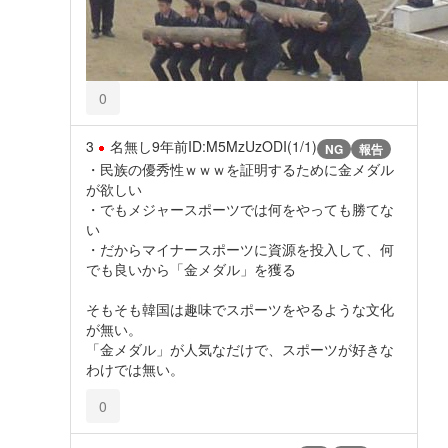
0
3
名無し
9年前
ID:M5MzUzODI(1/1)
NG
報告
・民族の優秀性ｗｗｗを証明するために金メダル
が欲しい
・でもメジャースポーツでは何をやっても勝てな
い
・だからマイナースポーツに資源を投入して、何
でも良いから「金メダル」を獲る
そもそも韓国は趣味でスポーツをやるような文化
が無い。
「金メダル」が人気なだけで、スポーツが好きな
わけでは無い。
0