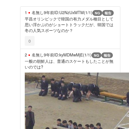
1
名無し
9年前
ID:U2NzUxMTM(1/1)
NG
報告
平昌オリンピックで韓国の有力メダル種目として
思い浮かぶのがショートトラックだが、韓国では
冬の人気スポーツなのか？
0
2
名無し
9年前
ID:kyMDMwMjE(1/1)
NG
報告
一般の朝鮮人は、普通のスケートもしたことが無
いのでは?