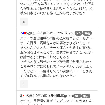
いの？ 相手を妨害したとかしてないとか、遺恨試
合が生まれて結構盛り上がりそうなんだけど。相
手が日本じゃないと盛り上がらないのかな？
0
7
名無し
9年前
ID:MxODcxNDA(2/2)
NG
報告
スポーツ連盟組織の内部の派閥抗争とか、セクハ
ラ、八百長、汚職なんかの腐敗がひどいらしい
そんなんでまともにチーム運営とか選手の育成に
金が回るはずもなくて、自費で練習できる人以外
は諦めるか別の国に帰化しちゃう
ソチのときは男子のトップが故障で放出されたと
ころをロシアに拾われてノーメダル、女子は金と
ったけどチーム解体してその後無職・・・とまあ
メダル取れても順調にいかないみたい
1
8
名無し
9年前
ID:Y3NzI5MDg(1/1)
NG
報告
かつて、長野県知事が「ミズスマシ」に例えたあ