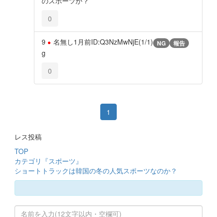
のスポーツか？
0
9
名無し
1月前
ID:Q3NzMwNjE(1/1)
NG
報告
g
0
1
レス投稿
TOP
カテゴリ『スポーツ』
ショートトラックは韓国の冬の人気スポーツなのか？