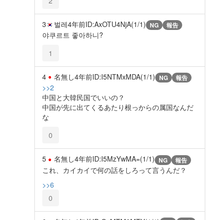
2
3
벌레
4年前
ID:AxOTU4NjA(1/1)
NG
報告
야쿠르트 좋아하니?
1
4
名無し
4年前
ID:I5NTMxMDA(1/1)
NG
報告
>>2
中国と大韓民国でいいの？
中国が先に出てくるあたり根っからの属国なんだ
な
0
5
名無し
4年前
ID:I5MzYwMA=(1/1)
NG
報告
これ、カイカイで何の話をしろって言うんだ？
>>6
0