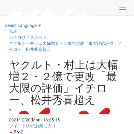
メ
ニ
ュ
Select Language
▼
ー
TOP
カテゴリ『スポーツ』
ヤクルト・村上は大幅増２・２億で更改「最大限の評価」イ
チロー、松井秀喜超え
ヤクルト・村上は大幅
増２・２億で更改「最
大限の評価」イチロ
ー、松井秀喜超え
7
2021/12/20(Mon) 18:25:15
ツイート
LINE
お気に入り
5
2