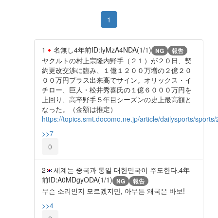
1
1
名無し
4年前
ID:IyMzA4NDA(1/1)
NG
報告
ヤクルトの村上宗隆内野手（２１）が２０日、契
約更改交渉に臨み、１億１２００万増の２億２０
００万円プラス出来高でサイン。オリックス・イ
チロー、巨人・松井秀喜氏の１億６０００万円を
上回り、高卒野手５年目シーズンの史上最高額と
なった。（金額は推定）
https://topics.smt.docomo.ne.jp/article/dailysports/spor
>>7
0
2
세계는 중국과 통일 대한민국이 주도한다.
4年
前
ID:A0MDgyODA(1/1)
NG
報告
무슨 소리인지 모르겠지만, 아무튼 왜국은 바보!
>>4