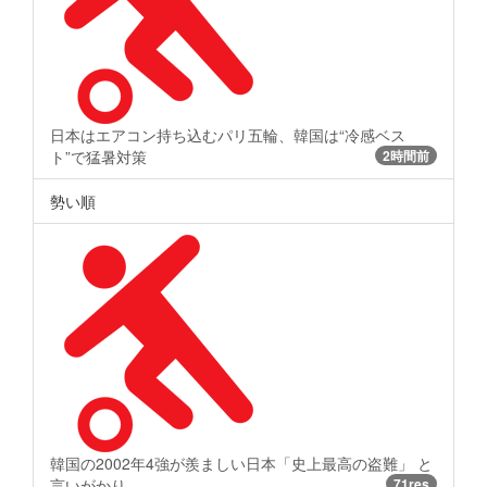
日本はエアコン持ち込むパリ五輪、韓国は“冷感ベス
ト”で猛暑対策
2時間前
勢い順
韓国の2002年4強が羨ましい日本「史上最高の盗難」 と
言いがかり
71res