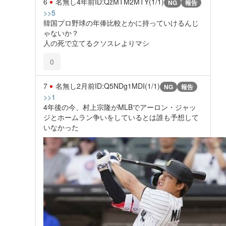
6
名無し
4年前
ID:QzMTM2MTY(1/1)
NG
報告
>>5
韓国プロ野球の年俸比較とかに持っていけるんじ
ゃないか？
人の死で立てるクソスレよりマシ
0
7
名無し
2月前
ID:Q5NDg1MDI(1/1)
NG
報告
>>1
4年後の今、村上宗隆がMLBでアーロン・ジャッ
ジとホームラン争いをしているとは誰も予想して
いなかった