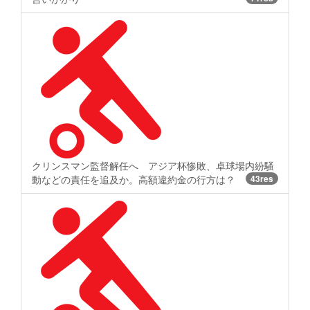
クリンスマン監督解任へ アジア杯惨敗、卓球場内紛騒
動などの責任を追及か。高額違約金の行方は？
43res