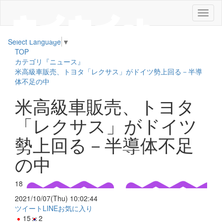
メ
ニ
ュ
Select Language
▼
ー
TOP
カテゴリ『ニュース』
米高級車販売、トヨタ「レクサス」がドイツ勢上回る－半導
体不足の中
米高級車販売、トヨタ
「レクサス」がドイツ
勢上回る－半導体不足
の中
18
2021/10/07(Thu) 10:02:44
ツイート
LINE
お気に入り
15
2