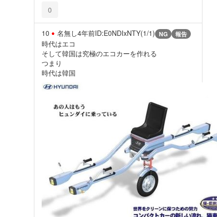
0
10
名無し
4年前
ID:E0NDIxNTY(1/1)
NG
報告
時代はエコ
そして韓国は究極のエコカーを作れる
つまり
時代は韓国