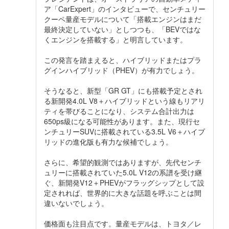
ア「CarExpert」のインタビューで、センチュリー
クーペ量産モデルについて「搭載エンジンはまだ
最終決定していない」としつつも、「BEVではな
くエンジンを搭載する」と明言しています。
この発言を踏まえると、ハイブリッドまたはプラ
グインハイブリッド（PHEV）が有力でしょう。
そうなると、新型「GR GT」にも搭載予定とされ
る新開発4.0L V8＋ハイブリッドという線もリアリ
ティを帯びることになり、システム合計出力は
650ps級になる可能性があります。また、現行セ
ンチュリーSUVに搭載されている3.5L V6＋ハイブ
リッドの進化版も有力な候補でしょう。
さらに、希望的観測ではありますが、先代センチ
ュリーに搭載されていた5.0L V12の系譜を受け継
ぐ、新開発V12＋PHEVがフラッグシップとして設
定されれば、世界的に大きな話題を呼ぶことは間
違いないでしょう。
価格面も注目点です。量産モデルは、トヨタ／レ