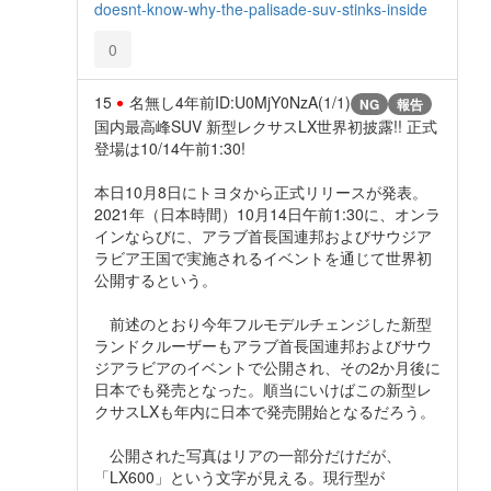
doesnt-know-why-the-palisade-suv-stinks-inside
0
15
名無し
4年前
ID:U0MjY0NzA(1/1)
NG
報告
国内最高峰SUV 新型レクサスLX世界初披露!! 正式
登場は10/14午前1:30!
本日10月8日にトヨタから正式リリースが発表。
2021年（日本時間）10月14日午前1:30に、オンラ
インならびに、アラブ首長国連邦およびサウジア
ラビア王国で実施されるイベントを通じて世界初
公開するという。
前述のとおり今年フルモデルチェンジした新型
ランドクルーザーもアラブ首長国連邦およびサウ
ジアラビアのイベントで公開され、その2か月後に
日本でも発売となった。順当にいけばこの新型レ
クサスLXも年内に日本で発売開始となるだろう。
公開された写真はリアの一部分だけだが、
「LX600」という文字が見える。現行型が