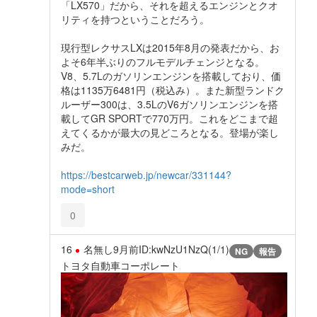
「LX570」だから、それを超えるエンジンとクオ
リティを持つということだろう。
現行型レクサスLXは2015年8月の発表だから、お
よそ6年半ぶりのフルモデルチェンジとなる。
V8、5.7Lのガソリンエンジンを搭載しており、価
格は1135万6481円（税込み）。また新型ランドク
ルーザー300は、3.5LのV6ガソリンエンジンを搭
載してGR SPORTで770万円。これをどこまで超
えてくるかが最大の見どころとなる。登場が楽し
みだ。
https://bestcarweb.jp/newcar/331144?
mode=short
0
16
名無し
9月前
ID:kwNzU1NzQ(1/1)
NG
報告
トヨタ自動車コーポレート