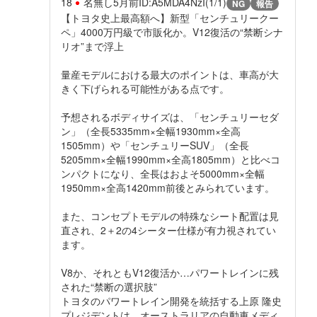
18
名無し
5月前
ID:A5MDA4NzI(1/1)
NG
報告
【トヨタ史上最高額へ】新型「センチュリークー
ペ」4000万円級で市販化か。V12復活の“禁断シナ
リオ”まで浮上
量産モデルにおける最大のポイントは、車高が大
きく下げられる可能性がある点です。
予想されるボディサイズは、「センチュリーセダ
ン」（全長5335mm×全幅1930mm×全高
1505mm）や「センチュリーSUV」（全長
5205mm×全幅1990mm×全高1805mm）と比べコ
ンパクトになり、全長はおよそ5000mm×全幅
1950mm×全高1420mm前後とみられています。
また、コンセプトモデルの特殊なシート配置は見
直され、2＋2の4シーター仕様が有力視されてい
ます。
V8か、それともV12復活か…パワートレインに残
された“禁断の選択肢”
トヨタのパワートレイン開発を統括する上原 隆史
プレジデントは、オーストラリアの自動車メディ