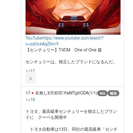
YouTube
https://www.youtube.com/watch?
v=zdUc4AqZKmY
【センチュリー】TVCM One of One 篇
センチュリーは、独立したブランドになるんだ。
>>17
0
17
名無し
9月前
ID:YwMTg0ODA(1/1)
NG
報告
>>16
トヨタ、最高級車センチュリーを独立したブラン
ドに クーペも開発中
トヨタ自動車は13日、同社の最高級車「センチ