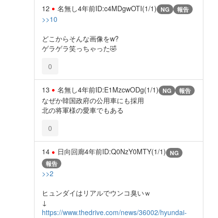
12
名無し
4年前
ID:c4MDgwOTI(1/1)
NG
報告
>>10
どこからそんな画像をw?
ゲラゲラ笑っちゃった🤣
0
13
名無し
4年前
ID:E1MzcwODg(1/1)
NG
報告
なぜか韓国政府の公用車にも採用
北の将軍様の愛車でもある
0
14
日向回廊
4年前
ID:Q0NzY0MTY(1/1)
NG
報告
>>2
ヒュンダイはリアルでウンコ臭いｗ
↓
https://www.thedrive.com/news/36002/hyundai-