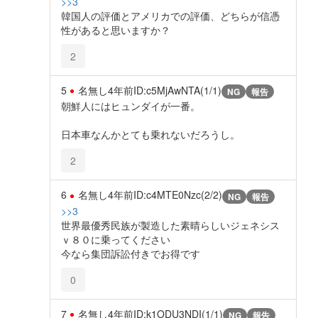
>>3
韓国人の評価とアメリカでの評価、どちらが信憑
性があると思いますか？
2
5
名無し
4年前
ID:c5MjAwNTA(1/1)
NG
報告
朝鮮人にはヒュンダイが一番。
日本車なんかとても乗れないだろうし。
2
6
名無し
4年前
ID:c4MTE0Nzc(2/2)
NG
報告
>>3
世界最優秀民族が製造した素晴らしいジェネシス
ｖ８０に乗ってください
今なら集団訴訟付きでお得です
0
7
名無し
4年前
ID:k1ODU3NDI(1/1)
NG
報告