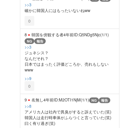
>>3
確かに韓国人にはもったいないねww
0
8
韓国を傍観する者
4年前
ID:Q5NDg5Njc(1/1)
NG
報告
>>3
ジュネシス？
なんだそれ？
日本ではまったく評価どころか、売れもしない
www
>>9
0
9
名無し
4年前
ID:M2OTI1NjM(1/1)
NG
報告
>>8
アメリカ人は社内で異臭がすると訴えていた(笑)
韓国人は走行時車体がふらつくと言っていた(笑)
曰く有り過ぎ(笑)