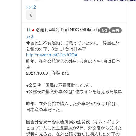
>>12
0
11
名無し
4年前
ID:g1NDQzMDk(1/1)
NG
報告
>>3
◆国民は不買運動して戦っていたのに…韓国在外
公館の外車、3台に1台は日本車
http://naver.me/GDczfGQA
昨年、在外公館購入の外車、3台のうち1台は日本
車
2021.10.03｜午後4:15
●金炅俠「国民は不買運動したが…」
●公館長の購入外車2/3は1億ウォンを超える高級車
昨年、在外公館で購入した外車3台のうち1台は、
日本産の車だった。
国会外交統一委員会所属の金炅俠（キム・ギョン
ヒョプ）共に民主党議員が3日、外交部から受けた
資料を見ると、在外公館で新たに購入した外車の