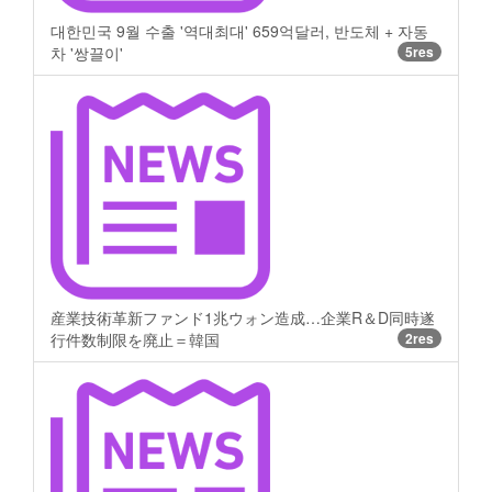
대한민국 9월 수출 '역대최대' 659억달러, 반도체 + 자동
차 '쌍끌이'
5res
産業技術革新ファンド1兆ウォン造成…企業R＆D同時遂
行件数制限を廃止＝韓国
2res