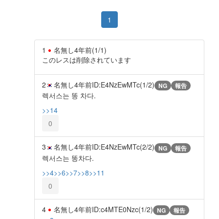
1
1
名無し
4年前
(1/1)
このレスは削除されています
2
名無し
4年前
ID:E4NzEwMTc(1/2)
NG
報告
렉서스는 똥 차다.
>>14
0
3
名無し
4年前
ID:E4NzEwMTc(2/2)
NG
報告
렉서스는 똥차다.
>>4
>>6
>>7
>>8
>>11
0
4
名無し
4年前
ID:c4MTE0Nzc(1/2)
NG
報告