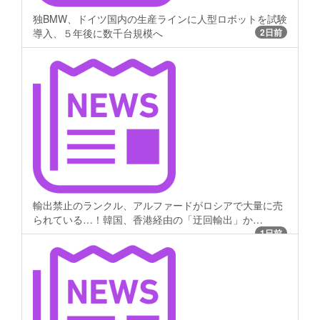
独BMW、ドイツ国内の生産ラインに人型ロボットを試験
導入、５年後に数千台規模へ
2日前
輸出禁止のランクル、アルファードがロシアで大量に売
られている…！韓国、香港経由の「迂回輸出」か…
1日前