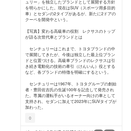
ュリー」を独立したブランドとして展開する方針
を明らかにした。現在はSUV（スポーツ用多目的
車）とセダンの2タイプがあるが、新たに2ドアの
クーペを開発中という。
【写真】変わる高級車の役割 レクサスのトップ
が語る次世代車とブランドとは
センチュリーはこれまで、トヨタブランドの中
で展開してきたが、今後は独立した最上位ブラン
ドと位置づける。高級車ブランドのレクサスは引
き続き電動化の技術の牽引（けんいん）役とする
など、各ブランドの特徴を明確にするという。
センチュリーは1967年、トヨタグループの創始
者・豊田佐吉氏の生誕100年を記念して発売され
た。専属の運転手がいるオーナー向けの車として
支持され、セダンに加えて2023年にSUVタイプが
加わった。
0