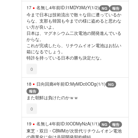
17
名無し
4年前
ID:I1MDY3MzY(1/2)
NG
報告
今まで日本は技術流出で散々な目に遭っているか
らな、支那も韓国も今までの様に盗めると思わな
い方が良いよ。
日本は、マグネシウム二次電池の開発進んでいる
からな。
これが完成したら、リチウムイオン電池はお払い
箱になるでしょう。
特許を持っている日本の勝ち決定だな。
0
18
日向回廊
4年前
ID:MyMDc0ODg(1/1)
NG
報告
また朝鮮は負けたのかｗｗ
0
19
名無し
4年前
ID:I0ODMyNzA(1/1)
NG
報告
東芝・双日・CBMMが次世代リチウムイオン電池
の商業化に向け共同開発契約締結