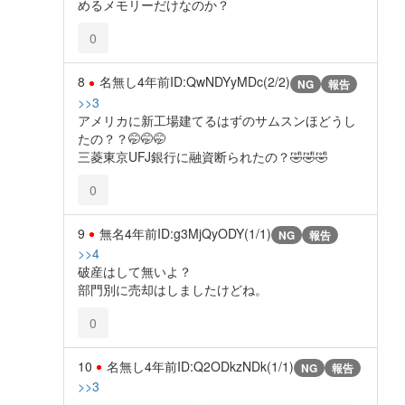
めるメモリーだけなのか？
0
8
名無し
4年前
ID:QwNDYyMDc(2/2)
NG
報告
>>3
アメリカに新工場建てるはずのサムスンほどうし
たの？？🤭🤭🤭
三菱東京UFJ銀行に融資断られたの？🤣🤣🤣
0
9
無名
4年前
ID:g3MjQyODY(1/1)
NG
報告
>>4
破産はして無いよ？
部門別に売却はしましたけどね。
0
10
名無し
4年前
ID:Q2ODkzNDk(1/1)
NG
報告
>>3