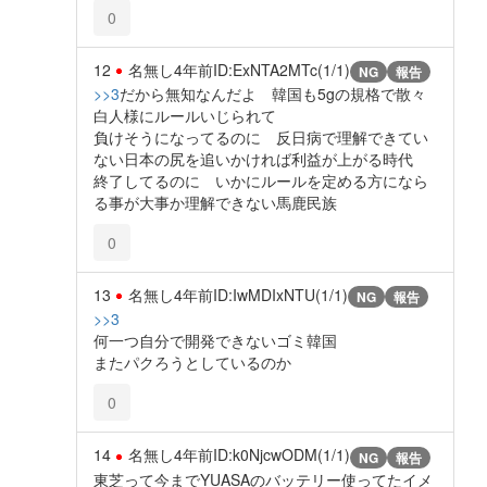
0
12
名無し
4年前
ID:ExNTA2MTc(1/1)
NG
報告
>>3
だから無知なんだよ 韓国も5gの規格で散々
白人様にルールいじられて
負けそうになってるのに 反日病で理解できてい
ない日本の尻を追いかければ利益が上がる時代
終了してるのに いかにルールを定める方になら
る事が大事か理解できない馬鹿民族
0
13
名無し
4年前
ID:IwMDIxNTU(1/1)
NG
報告
>>3
何一つ自分で開発できないゴミ韓国
またパクろうとしているのか
0
14
名無し
4年前
ID:k0NjcwODM(1/1)
NG
報告
東芝って今までYUASAのバッテリー使ってたイメ