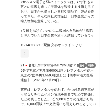
>サムスン電子とSKハイニックスは、いずれも東
芝との提携を通して半導体を製造する技術を得て
おり、日本から購入した素材や部品で、製品を作
ってきた。そんな両社の増産は、日本企業からの
輸入増加を意味している。
>反日を掲げていたのに…韓国の自治体が「戦犯」
と呼んでいた日本企業を次々と誘致しているワケ
10/14(木) 6:12 配信 文春オンライン より
0
21
名無し
2年前
ID:g4MTYyMDg(1/1)
NG
報告
5分で充電／充放電6000回超／レアメタル不使用
東芝の“世界初”LNMO電池とは【橋本幸治の理系
通信】（2023年11月28日）
東芝は、レアメタルを使わず、かつ超急速充電が
可能なリチウムイオン電池を世界で初めて開発し
たと発表しました。5分で80％までの充電が可能
で、6,000回以上の充放電にも耐えられるとしてい