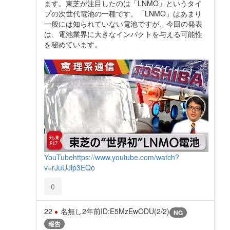
ます。東芝が注目したのは「LNMO」というタイ
プの次世代電池の一種です。「LNMO」はあまり
一般には知られていない電池ですが、今回の発表
は、電池業界に大きなインパクトを与える可能性
を秘めています。
YouTube
https://www.youtube.com/watch?
v=rJuUJip3EQo
0
22
名無し
2年前
ID:E5MzEwODU(2/2)
NG
報告