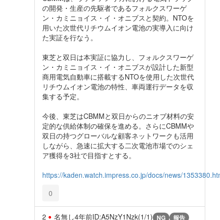
の開発・生産の先駆者であるフォルクスワーゲ
ン・カミニョイス・イ・オニブスと契約。NTOを
用いた次世代リチウムイオン電池の実導入に向け
た実証を行なう。
東芝と双日は本実証に協力し、フォルクスワーゲ
ン・カミニョイス・イ・オニブスが設計した新型
商用電気自動車に搭載するNTOを使用した次世代
リチウムイオン電池の特性、車両運行データを収
集する予定。
今後、東芝はCBMMと双日からのニオブ材料の安
定的な供給体制の確保を進める。さらにCBMMや
双日の持つグローバルな顧客ネットワークも活用
しながら、急速に拡大する二次電池市場でのシェ
ア獲得を3社で目指すとする。
https://kaden.watch.impress.co.jp/docs/news/1353380.ht
0
2
名無し
4年前
ID:A5NzY1Nzk(1/1)
NG
報告