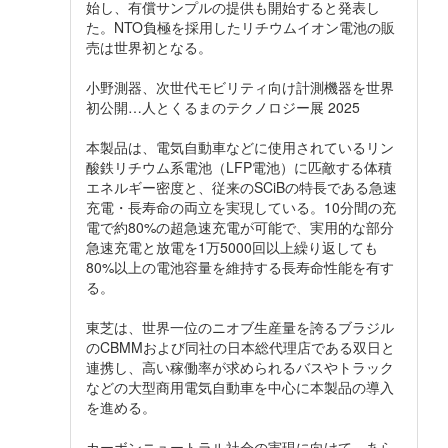
始し、有償サンプルの提供も開始すると発表し
た。NTO負極を採用したリチウムイオン電池の販
売は世界初となる。
小野測器、次世代モビリティ向け計測機器を世界
初公開…人とくるまのテクノロジー展 2025
本製品は、電気自動車などに使用されているリン
酸鉄リチウム系電池（LFP電池）に匹敵する体積
エネルギー密度と、従来のSCiBの特長である急速
充電・長寿命の両立を実現している。10分間の充
電で約80%の超急速充電が可能で、実用的な部分
急速充電と放電を1万5000回以上繰り返しても
80%以上の電池容量を維持する長寿命性能を有す
る。
東芝は、世界一位のニオブ生産量を誇るブラジル
のCBMMおよび同社の日本総代理店である双日と
連携し、高い稼働率が求められるバスやトラック
などの大型商用電気自動車を中心に本製品の導入
を進める。
カーボンニュートラル社会の実現に向けて、あら