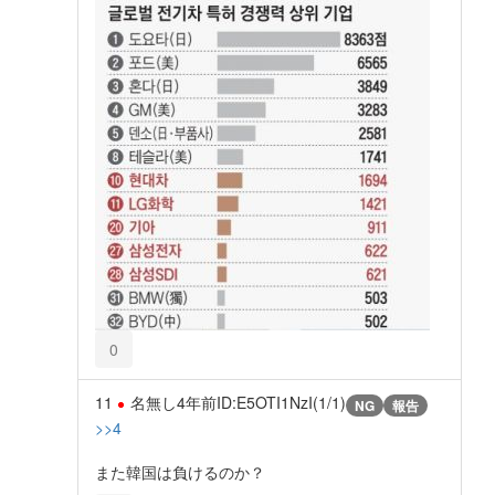
0
11
名無し
4年前
ID:E5OTI1NzI(1/1)
NG
報告
>>4
また韓国は負けるのか？