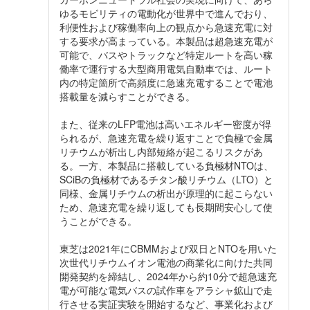
ゆるモビリティの電動化が世界中で進んでおり、
利便性および稼働率向上の観点から急速充電に対
する要求が高まっている。本製品は超急速充電が
可能で、バスやトラックなど特定ルートを高い稼
働率で運行する大型商用電気自動車では、ルート
内の特定箇所で高頻度に急速充電することで電池
搭載量を減らすことができる。
また、従来のLFP電池は高いエネルギー密度が得
られるが、急速充電を繰り返すことで負極で金属
リチウムが析出し内部短絡が起こるリスクがあ
る。一方、本製品に搭載している負極材NTOは、
SCiBの負極材であるチタン酸リチウム（LTO）と
同様、金属リチウムの析出が原理的に起こらない
ため、急速充電を繰り返しても長期間安心して使
うことができる。
東芝は2021年にCBMMおよび双日とNTOを用いた
次世代リチウムイオン電池の商業化に向けた共同
開発契約を締結し、2024年から約10分で超急速充
電が可能な電気バスの試作車をアラシャ鉱山で走
行させる実証実験を開始するなど、事業化および