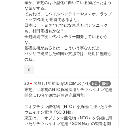
確か、東芝のは小型化に向いている物だったよう
な気がする。
であれば、モバイルバッテリーやスマホ、ラップ
トップPC用が期待できるよな。
日本は、トヨタだけではな東芝もパナソニック
も、村田電機もかな？
全包囲網で次世代バッテリー開発しているから
な。
基礎技術があるとは、こういう事なんだよ。
パクリで発展した韓国や支那では、絶対に無理な
のね。
0
23
名無し
1年前
ID:IyOTc2MDc(1/1)
NG
報告
東芝、世界初のNTO負極採用リチウムイオン電池
開発…10分で80%超急速充電可能
ニオブチタン酸化物（NTO）を負極に用いたリチ
ウムイオン電池「SCiB Nb」
東芝は、ニオブチタン酸化物（NTO）を負極に用
いたリチウムイオン電池「SCiB Nb」の製造を開