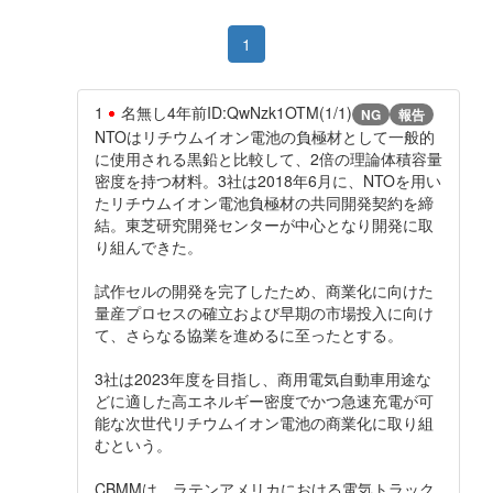
1
1
名無し
4年前
ID:QwNzk1OTM(1/1)
NG
報告
NTOはリチウムイオン電池の負極材として一般的
に使用される黒鉛と比較して、2倍の理論体積容量
密度を持つ材料。3社は2018年6月に、NTOを用い
たリチウムイオン電池負極材の共同開発契約を締
結。東芝研究開発センターが中心となり開発に取
り組んできた。
試作セルの開発を完了したため、商業化に向けた
量産プロセスの確立および早期の市場投入に向け
て、さらなる協業を進めるに至ったとする。
3社は2023年度を目指し、商用電気自動車用途な
どに適した高エネルギー密度でかつ急速充電が可
能な次世代リチウムイオン電池の商業化に取り組
むという。
CBMMは、ラテンアメリカにおける電気トラック