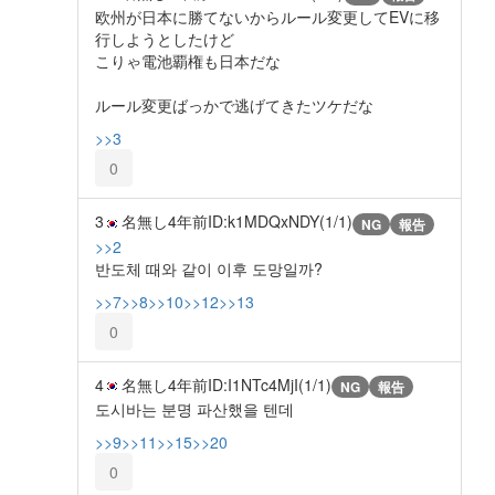
欧州が日本に勝てないからルール変更してEVに移
行しようとしたけど
こりゃ電池覇権も日本だな
ルール変更ばっかで逃げてきたツケだな
>>3
0
3
名無し
4年前
ID:k1MDQxNDY(1/1)
NG
報告
>>2
반도체 때와 같이 이후 도망일까?
>>7
>>8
>>10
>>12
>>13
0
4
名無し
4年前
ID:I1NTc4MjI(1/1)
NG
報告
도시바는 분명 파산했을 텐데
>>9
>>11
>>15
>>20
0