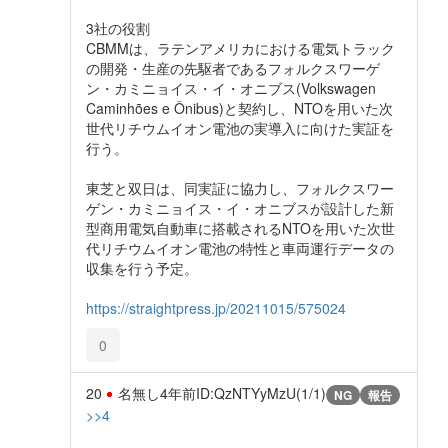
3社の役割
CBMMは、ラテンアメリカにおける電気トラック
の開発・生産の先駆者であるフォルクスワーゲ
ン・カミニョイス・イ・オニブス(Volkswagen
Caminhões e Ônibus)と契約し、NTOを用いた次
世代リチウムイオン電池の実導入に向けた実証を
行う。
東芝と双日は、同実証に協力し、フォルクスワー
ゲン・カミニョイス・イ・オニブスが設計した新
型商用電気自動車に搭載されるNTOを用いた次世
代リチウムイオン電池の特性と車両運行データの
収集を行う予定。
https://straightpress.jp/20211015/575024
0
20
名無し
4年前
ID:QzNTYyMzU(1/1)
NG
報告
>>4