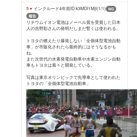
5
インクルード
4年前
ID:k3MDI1MjI(1/1)
NG
報告
リチウムイオン電池はノーベル賞を受賞した日本
人の吉野彰さんの発明だしまだ暫くは使われる。
トヨタの燃えたり爆発しない「全個体型電池自動
車」が市販化されたら最終的にはそうなるかも
ね。
また次世代の水素発電自動車や水素エンジン自動
車もトヨタは着々と開発している。
写真は東京オリンピックで先導車として使われた
トヨタの「全個体型電池自動車」