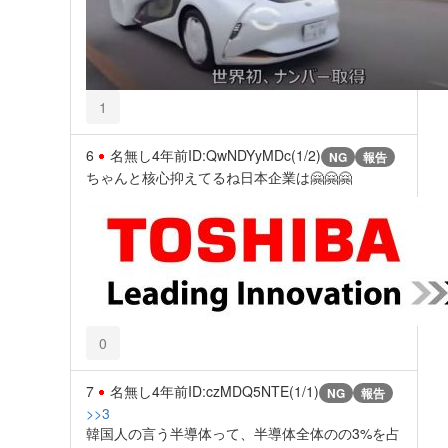
1
6
名無し
4年前
ID:QwNDYyMDc(1/2)
NG
報告
ちゃんと核心抑えてるね日本企業は🤗🤗🤗
0
7
名無し
4年前
ID:czMDQ5NTE(1/1)
NG
報告
>>3
韓国人の言う半導体って、半導体全体のの3%を占