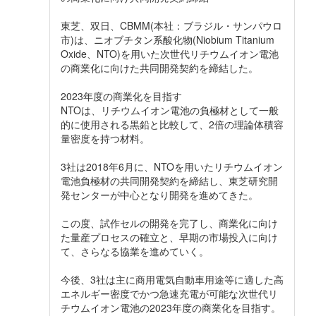
東芝、双日、CBMM(本社：ブラジル・サンパウロ
市)は、ニオブチタン系酸化物(Niobium Titanium
Oxide、NTO)を用いた次世代リチウムイオン電池
の商業化に向けた共同開発契約を締結した。
2023年度の商業化を目指す
NTOは、リチウムイオン電池の負極材として一般
的に使用される黒鉛と比較して、2倍の理論体積容
量密度を持つ材料。
3社は2018年6月に、NTOを用いたリチウムイオン
電池負極材の共同開発契約を締結し、東芝研究開
発センターが中心となり開発を進めてきた。
この度、試作セルの開発を完了し、商業化に向け
た量産プロセスの確立と、早期の市場投入に向け
て、さらなる協業を進めていく。
今後、3社は主に商用電気自動車用途等に適した高
エネルギー密度でかつ急速充電が可能な次世代リ
チウムイオン電池の2023年度の商業化を目指す。