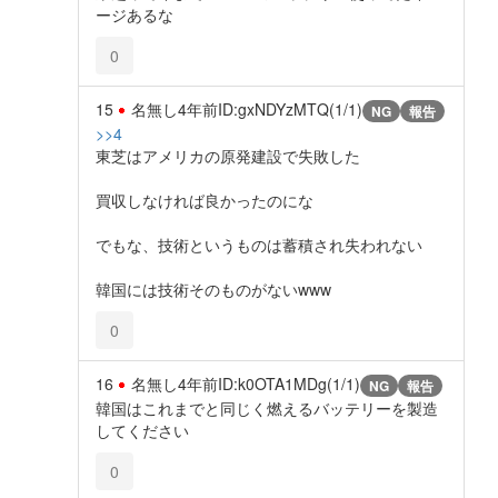
ージあるな
0
15
名無し
4年前
ID:gxNDYzMTQ(1/1)
NG
報告
>>4
東芝はアメリカの原発建設で失敗した
買収しなければ良かったのにな
でもな、技術というものは蓄積され失われない
韓国には技術そのものがないwww
0
16
名無し
4年前
ID:k0OTA1MDg(1/1)
NG
報告
韓国はこれまでと同じく燃えるバッテリーを製造
してください
0