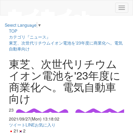
メ
ニ
ュ
Select Language
▼
ー
TOP
カテゴリ『ニュース』
東芝、次世代リチウムイオン電池を'23年度に商業化へ。電気
自動車向け
東芝、次世代リチウム
イオン電池を'23年度に
商業化へ。電気自動車
向け
23
2021/09/27(Mon) 13:18:02
ツイート
LINE
お気に入り
21
2