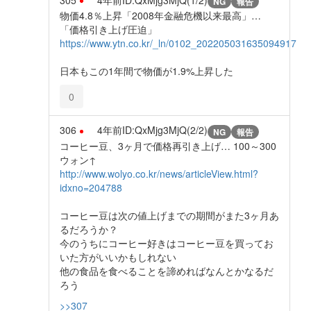
NG
報告
物価4.8％上昇「2008年金融危機以来最高」…
「価格引き上げ圧迫」
https://www.ytn.co.kr/_ln/0102_202205031635094917
日本もこの1年間で物価が1.9%上昇した
0
306
4年前
ID:QxMjg3MjQ(2/2)
NG
報告
コーヒー豆、3ヶ月で価格再引き上げ… 100～300
ウォン↑
http://www.wolyo.co.kr/news/articleView.html?
idxno=204788
コーヒー豆は次の値上げまでの期間がまた3ヶ月あ
るだろうか？
今のうちにコーヒー好きはコーヒー豆を買ってお
いた方がいいかもしれない
他の食品を食べることを諦めればなんとかなるだ
ろう
>>307