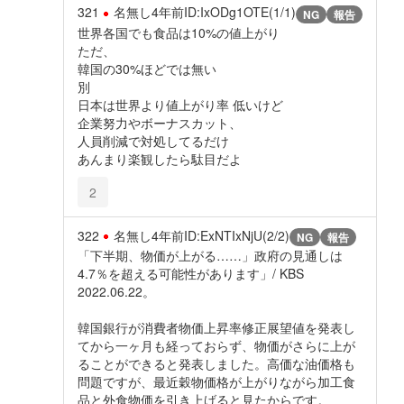
321
名無し
4年前
ID:IxODg1OTE(1/1)
NG
報告
世界各国でも食品は10%の値上がり
ただ、
韓国の30%ほどでは無い
別
日本は世界より値上がり率 低いけど
企業努力やボーナスカット、
人員削減で対処してるだけ
あんまり楽観したら駄目だよ
2
322
名無し
4年前
ID:ExNTIxNjU(2/2)
NG
報告
「下半期、物価が上がる……」政府の見通しは
4.7％を超える可能性があります」/ KBS
2022.06.22。
韓国銀行が消費者物価上昇率修正展望値を発表し
てから一ヶ月も経っておらず、物価がさらに上が
ることができると発表しました。高価な油価格も
問題ですが、最近穀物価格が上がりながら加工食
品と外食物価を引き上げると見たからです。