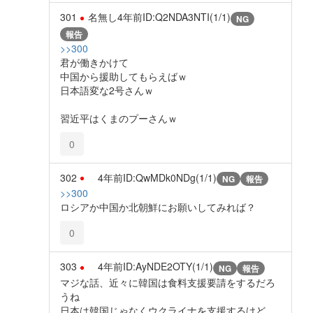
301
名無し
4年前
ID:Q2NDA3NTI(1/1)
NG
報告
>>300
君が働きかけて
中国から援助してもらえばｗ
日本語変な2号さんｗ
習近平はくまのプーさんｗ
0
302
4年前
ID:QwMDk0NDg(1/1)
NG
報告
>>300
ロシアか中国か北朝鮮にお願いしてみれば？
0
303
4年前
ID:AyNDE2OTY(1/1)
NG
報告
マジな話、近々に韓国は食料支援要請をするだろ
うね
日本は韓国じゃなくウクライナを支援するけど