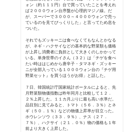
ォン（約１１１円）台で買っていたことを考えれ
ば２０００ウォン台序盤が心理的マジノ線。だ
が、スーパーで３０００～４０００ウォンで売っ
ているのを見てびっくりした」と言ってため息を
ついた。
それでもズッキーニは食べなくてもなんとかなる
が、ネギ・ハクサイなどの基本的な野菜類も価格
が上昇し消費者に負担として大きくのしかかって
いる。単身世帯のイさん（３２）は「チゲを食べ
たい時ははじめから唐辛子・タマネギ・ズッキー
ニが全部入っている１０００ウォン台の『チゲ用
野菜セット』を買うほうがお得」と話した。
７日、韓国統計庁国家統計ポータルによると、先
月野菜類物価指数は昨年同月と比較して１２．
２％上昇した。１１カ月ぶりに最も高い水準だ。
品目別に見てみると、トマト（５６．３％）とネ
ギ（５０．１％）などの物価上昇率が目立った。
ホウレンソウ（３３．９％）、ナス（２７．
７％）、ハクサイ（２１．０％）物の価格も１年
前より大きく上昇した。