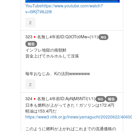
YouTube
https://www.youtube.com/watch?
v=t9KjT98J2l8
2
323
名無し
4年前
ID:Q3OTc0Mw=(1/1)
NG
報告
インフレ地獄の南朝鮮
賃金上げてホルホルして没落
毎年おなじみ、Kの法則wwwwwww
2
324
名無し
4年前
ID:AyNjM5NTI(1/1)
NG
報告
日本も燃料が上がってきた！ガソリンは172.4円
軽油は153.4円だ
https://www3.nhk.or.jp/lnews/yamaguchi/20220622/4060
このように燃料が上がればこれまでの流通価格の