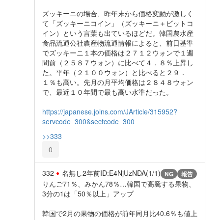
ズッキーニの場合、昨年末から価格変動が激しく
て「ズッキーニコイン」（ズッキーニ＋ビットコ
イン）という言葉も出ているほどだ。韓国農水産
食品流通公社農産物流通情報によると、前日基準
でズッキーニ１本の価格は２７１２ウォンで１週
間前（２５８７ウォン）に比べて４．８％上昇し
た。平年（２１００ウォン）と比べると２９．
１％も高い。先月の月平均価格は２８４８ウォン
で、最近１０年間で最も高い水準だった。
https://japanese.joins.com/JArticle/315952?
servcode=300&sectcode=300
>>333
0
332
名無し
2年前
ID:E4NjUzNDA(1/1)
NG
報告
りんご71％、みかん78％…韓国で高騰する果物、
3分の1は「50％以上」アップ
韓国で2月の果物の価格が前年同月比40.6％も値上