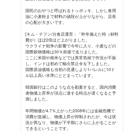
国民のおやつと呼ばれるトッポッキ、しかし食用
油に小麦粉まで材料の値段が上がりながら、店長
の心配が大きいです。
[キム・テフン/分食店運営：「昨年備えた時（材料
費が）ほぼ2倍ほど上がりました。
ウクライナ戦争の影響で今年に入り、小麦などの
国際穀物価格は30％前後で走りました。
ここに米国や南米などでは異常気候で作況が不振
し、インドは初めて輸出禁止令を下しました。
国際原油価格も当初の見通しより1バレルに10ド
ル以上高い水準にとどまっています。
韓国銀行はこのような点を勘案すると、国内消費
者物価上昇率が頂点に達する時点が遅くなると予
測しました。
年間物価が4.7％上がった2008年には金融危機で
消費が急減し、物価上昇が抑制されたが、今は状
況が異なり、物価が下半期にさらに上がることが
できるということです。