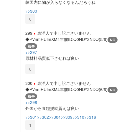
韓国内に物が入らなくなるんだろうね
>>300
0
299
東洋人で申し訳ございません
◆PVnmHUImXM
4年前
ID:Q0NDY2NDQ(5/6)
NG
報告
>>297
原材料品質低下させれば良い
0
300
東洋人で申し訳ございません
◆PVnmHUImXM
4年前
ID:Q0NDY2NDQ(6/6)
NG
報告
>>298
外国から食糧援助貰えば良い
>>301
>>302
>>304
>>309
>>310
>>316
1