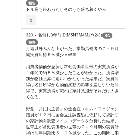
報告
ドル高も終わったしそのうち落ち着くやろ
0
329
名無し
3年前
ID:M5NTM4MzY(2/3)
NG
報告
月給以外みんな上がった、常勤労働者の７－９月
期実質所得５％減少＝韓国
消費者物価が急騰し常勤労働者世帯の実質所得が
１年間で約５％減少したことがわかった。所得増
加が物価上昇に追いつかなかった結果だ。実質所
得は名目所得から物価変動の影響を差し引いた所
得で、実質所得が減れば家計負担がそれだけ大き
くなる。
野党「共に民主党」の金会在（キム・フェジェ）
議員が１２日に国会立法調査処に依頼して統計庁
の家計動向調査マイクロデータを分析した結果、
世帯主が常勤労働者の世帯の７－９月期の実質所
得は前年同期比５．０％減少した。この期間に消