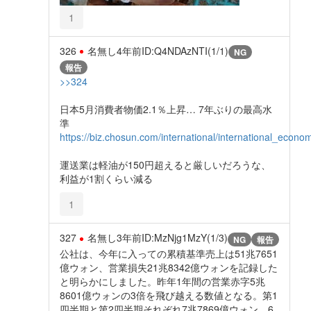
1
326
名無し
4年前
ID:Q4NDAzNTI(1/1)
NG
報告
>>324
日本5月消費者物価2.1％上昇… 7年ぶりの最高水
準
https://biz.chosun.com/international/international
運送業は軽油が150円超えると厳しいだろうな、
利益が1割くらい減る
1
327
名無し
3年前
ID:MzNjg1MzY(1/3)
NG
報告
公社は、今年に入っての累積基準売上は51兆7651
億ウォン、営業損失21兆8342億ウォンを記録した
と明らかにしました。昨年1年間の営業赤字5兆
8601億ウォンの3倍を飛び越える数値となる。第1
四半期と第2四半期それぞれ7兆7869億ウォン、6