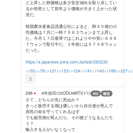
ど上昇した卵価格は多少安定傾向を取り戻してい
るが依然として前年より価格が大きく上がった状
況だ。
韓国農水産食品流通公社によると、卵３０個の小
売価格は７月に一時７５６３ウォンまで上昇し
た。今月１７日基準ではこれよりやや安い６４９
７ウォンで取引中だ。１年前には５７４８ウォン
だった。
https://s.japanese.joins.com/Jarticle/283230
>>52
>>78
>>121
>>123
>>124
>>141
>>143
>>189
>>227
>>
2
298
4年前
ID:UzODU4MTI(1/1)
NG
報告
さて，どちらが先に死ぬか？
きっと販売する側は優しいから自分達が死んで
庶民の命を守ってくれるはず
でも販売側が死んだら、その後どうなるんだろ
う？
輸入する人がいなくなって