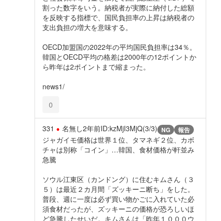
割った数字をいう。納税者が実際に納付した総額
を反映する指標で、国民負担率の上昇は納税者の
支出負担の増大を意味する。
OECD加盟国の2022年の平均国民負担率は34％。
韓国とOECD平均の格差は2000年の12ポイントか
ら昨年は2ポイントまで縮まった。
news1/
0
331
名無し
2年前
ID:kzMjI3MjQ(3/3)
NG
報告
ジャガイモ価格は世界１位、タマネギ２位、カボ
チャは別称「コイン」…韓国、食材価格が軒並み
急騰
ソウル江東区（カンドング）に住むキムさん（３
５）は最近２カ月間「ズッキーニ断ち」をした。
普段、週に一度は必ず買い物かごに入れていた必
須食材だったが、ズッキーニの価格が恐ろしいほ
ど急騰したせいだ。キムさんは「昨年１０００ウ