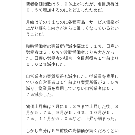
費者物価指数は５．９％上がったが、名目所得は
０．５％増加するのにとどまったためだ。
月給はそのままなのに各種商品・サービス価格が
上がり暮らし向きがさらに厳しくなっているとい
うことだ。
臨時労働者の実質所得減少幅は５．１％、日雇い
労働者は５．６％で常勤労働者よりも大きかっ
た。日雇い労働者の場合、名目所得も１年前より
０．０２％減少した。
自営業者の実質所得も減少した。従業員を雇用し
ている自営業者は１年前より実質所得が２．５％
減り、従業員を雇用していない自営業者は０．
７％減少した。
物価上昇率は７月に６．３％まで上昇した後、８
月が５．７％、９月が５．６％、１０月が５．
７％、１１月が５．０％など、上昇が弱まった。
しかし当分は５％前後の高物価が続くだろうとい