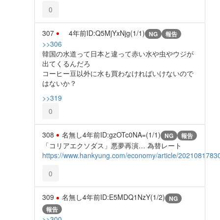
0
307
4年前
ID:Q5MjYxNjg(1/1)
NG
報告
>>306
韓国の水道って日本と違って赤い水や虫やウジが
出てくるんだろ
コーヒー豆以外に水も買わなければいけないので
はないか？
>>319
0
308
名無し
4年前
ID:gzOTc0NA=(1/1)
NG
報告
「コリアエクソダス」悪夢再演… 為替レート
https://www.hankyung.com/economy/article/2021081783
0
309
名無し
4年前
ID:E5MDQ1NzY(1/2)
NG
報告
>>300