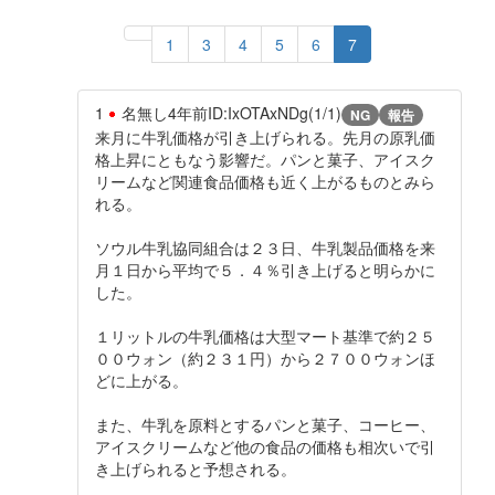
1
3
4
5
6
7
1
名無し
4年前
ID:IxOTAxNDg(1/1)
NG
報告
来月に牛乳価格が引き上げられる。先月の原乳価
格上昇にともなう影響だ。パンと菓子、アイスク
リームなど関連食品価格も近く上がるものとみら
れる。
ソウル牛乳協同組合は２３日、牛乳製品価格を来
月１日から平均で５．４％引き上げると明らかに
した。
１リットルの牛乳価格は大型マート基準で約２５
００ウォン（約２３１円）から２７００ウォンほ
どに上がる。
また、牛乳を原料とするパンと菓子、コーヒー、
アイスクリームなど他の食品の価格も相次いで引
き上げられると予想される。