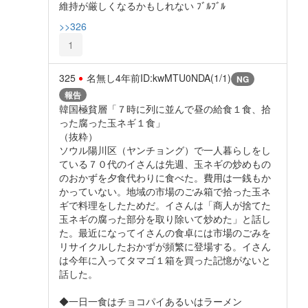
維持が厳しくなるかもしれない ﾌﾞﾙﾌﾞﾙ
>>326
1
325
名無し
4年前
ID:kwMTU0NDA(1/1)
NG
報告
韓国極貧層「７時に列に並んで昼の給食１食、拾
った腐った玉ネギ１食」
（抜粋）
ソウル陽川区（ヤンチョング）で一人暮らしをし
ている７０代のイさんは先週、玉ネギの炒めもの
のおかずを夕食代わりに食べた。費用は一銭もか
かっていない。地域の市場のごみ箱で拾った玉ネ
ギで料理をしたためだ。イさんは「商人が捨てた
玉ネギの腐った部分を取り除いて炒めた」と話し
た。最近になってイさんの食卓には市場のごみを
リサイクルしたおかずが頻繁に登場する。イさん
は今年に入ってタマゴ１箱を買った記憶がないと
話した。
◆一日一食はチョコパイあるいはラーメン