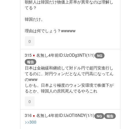
朝鮮人は韓国だけ物価上昇率が異常なのは理解し
てる？
韓国だけ。
理由は何でしょう？wwwww
0
315
名無し
4年前
ID:UzODg3NTI(1/1)
NG
報告
日本は金融緩和継続して対ドル円で超円安進行し
てるのに、対円ウォンだとなんで円高になってん
のwww
しかも、日本より極度のウォン安環境で株価下が
るとか、韓国人の庶民死んでるやろこれ
0
316
名無し
4年前
ID:UxOTI5NDY(1/1)
NG
報告
>>300