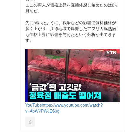
ここの商人が価格上昇を直接体感し始めたのは2ヶ
月前だ。
先に聞いたように、戦争などの影響で飼料価格が
多く上がり、江原地域で爆発したアフリカ豚熱病
も価格上昇に影響を与えたという分析が出てきま
す。
YouTube
https://www.youtube.com/watch?
v=AbW7PWJES0g
2