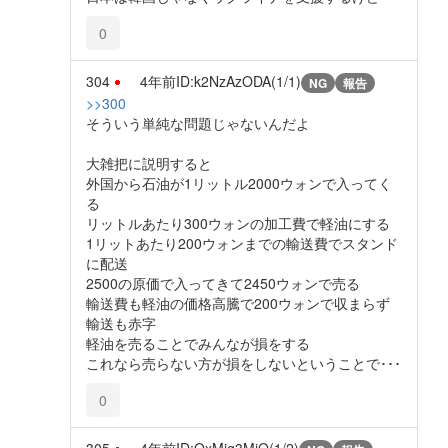
0
304
4年前
ID:k2NzAzODA(1/1)
NG
報告
>>300
そういう単純な問題じゃないんだよ
大雑把に説明すると
外国から石油が1リットル2000ウォンで入ってく
る
リットルあたり300ウォンの加工費で軽油にする
1リットあたり200ウォンまでの輸送費でスタンド
に配送
2500の原価で入ってきて2450ウォンで売る
輸送費も軽油の価格高騰で200ウォンで収まらず
輸送も赤字
軽油を売ることでみんなが損をする
これなら売らない方が損をしないということで･･･
0
305
4年前
ID:QxMjg3MjQ(1/2)