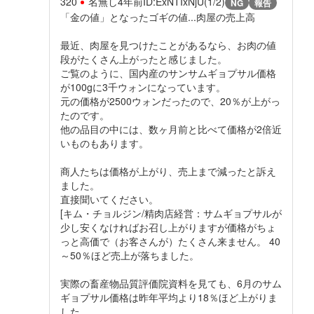
320
名無し
4年前
ID:ExNTIxNjU(1/2)
NG
報告
「金の値」となったゴギの値...肉屋の売上高
最近、肉屋を見つけたことがあるなら、お肉の値
段がたくさん上がったと感じました。
ご覧のように、国内産のサンサムギョプサル価格
が100gに3千ウォンになっています。
元の価格が2500ウォンだったので、20％が上がっ
たのです。
他の品目の中には、数ヶ月前と比べて価格が2倍近
いものもあります。
商人たちは価格が上がり、売上まで減ったと訴え
ました。
直接聞いてください。
[キム・チョルジン/精肉店経営：サムギョプサルが
少し安くなければお召し上がりますが価格がちょ
っと高価で（お客さんが）たくさん来ません。 40
～50％ほど売上が落ちました。
実際の畜産物品質評価院資料を見ても、6月のサム
ギョプサル価格は昨年平均より18％ほど上がりま
した。