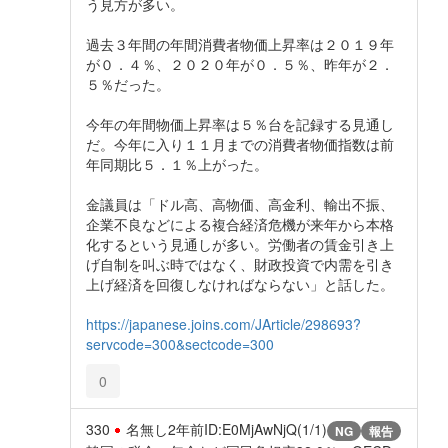
う見方が多い。
過去３年間の年間消費者物価上昇率は２０１９年
が０．４％、２０２０年が０．５％、昨年が２．
５％だった。
今年の年間物価上昇率は５％台を記録する見通し
だ。今年に入り１１月までの消費者物価指数は前
年同期比５．１％上がった。
金議員は「ドル高、高物価、高金利、輸出不振、
企業不良などによる複合経済危機が来年から本格
化するという見通しが多い。労働者の賃金引き上
げ自制を叫ぶ時ではなく、財政投資で内需を引き
上げ経済を回復しなければならない」と話した。
https://japanese.joins.com/JArticle/298693?
servcode=300&sectcode=300
0
330
名無し
2年前
ID:E0MjAwNjQ(1/1)
NG
報告