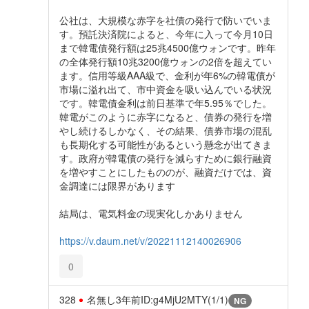
公社は、大規模な赤字を社債の発行で防いでいま
す。預託決済院によると、今年に入って今月10日
まで韓電債発行額は25兆4500億ウォンです。昨年
の全体発行額10兆3200億ウォンの2倍を超えてい
ます。信用等級AAA級で、金利が年6%の韓電債が
市場に溢れ出て、市中資金を吸い込んでいる状況
です。韓電債金利は前日基準で年5.95％でした。
韓電がこのように赤字になると、債券の発行を増
やし続けるしかなく、その結果、債券市場の混乱
も長期化する可能性があるという懸念が出てきま
す。政府が韓電債の発行を減らすために銀行融資
を増やすことにしたもののが、融資だけでは、資
金調達には限界があります
結局は、電気料金の現実化しかありません
https://v.daum.net/v/20221112140026906
0
328
名無し
3年前
ID:g4MjU2MTY(1/1)
NG