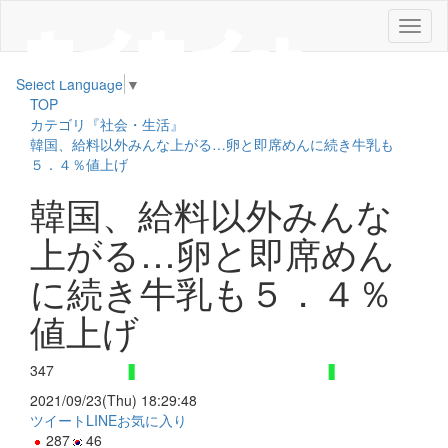
メ
ニ
ュ
Select Language
▼
ー
TOP
カテゴリ『社会・生活』
韓国、給料以外みんな上がる…卵と即席めんに続き牛乳も
５．４％値上げ
韓国、給料以外みんな
上がる…卵と即席めん
に続き牛乳も５．４％
値上げ
347
2021/09/23(Thu) 18:29:48
ツイート
LINE
お気に入り
287
46