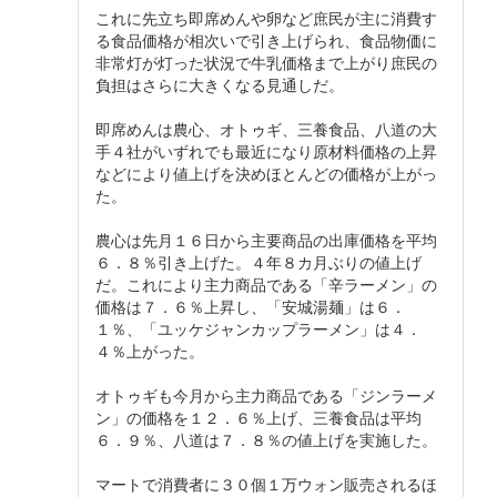
これに先立ち即席めんや卵など庶民が主に消費す
る食品価格が相次いで引き上げられ、食品物価に
非常灯が灯った状況で牛乳価格まで上がり庶民の
負担はさらに大きくなる見通しだ。
即席めんは農心、オトゥギ、三養食品、八道の大
手４社がいずれでも最近になり原材料価格の上昇
などにより値上げを決めほとんどの価格が上がっ
た。
農心は先月１６日から主要商品の出庫価格を平均
６．８％引き上げた。４年８カ月ぶりの値上げ
だ。これにより主力商品である「辛ラーメン」の
価格は７．６％上昇し、「安城湯麺」は６．
１％、「ユッケジャンカップラーメン」は４．
４％上がった。
オトゥギも今月から主力商品である「ジンラーメ
ン」の価格を１２．６％上げ、三養食品は平均
６．９％、八道は７．８％の値上げを実施した。
マートで消費者に３０個１万ウォン販売されるほ