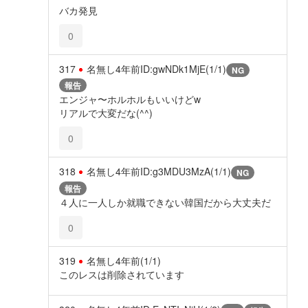
バカ発見
0
317
名無し
4年前
ID:gwNDk1MjE(1/1)
NG
報告
エンジャ〜ホルホルもいいけどw
リアルで大変だな(^^)
0
318
名無し
4年前
ID:g3MDU3MzA(1/1)
NG
報告
４人に一人しか就職できない韓国だから大丈夫だ
0
319
名無し
4年前
(1/1)
このレスは削除されています