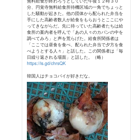
無料給食が終わろうとしていた午後１２時３０
分、円覚寺無料給食所待機区域の一角でちょっと
した騒動が起きた。他の団体から配られた弁当を
手にした高齢者数人が給食をもらおうとここにや
ってきながらだ。先に待っていた高齢者たちは給
食所の案内者を呼んで「あの人々のカバンの中を
調べてみろ」と声を荒らげた。給食所関係者は
「ここでは昼食を食べ、配られた弁当で夕方を食
べようとする人々」と話した。この関係者は「毎
日繰り返される場面」と話した。（略）
https://is.gd/chrsQK
韓国人はチョコパイが好きだな。