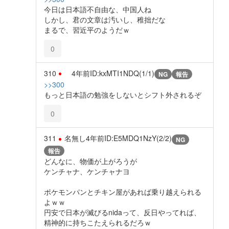
今日は日本語不自由な、中国人ね
しかし、君の文章は汚いし、稚拙だな
まるで、習近平のようだｗ
0
310
4年前
ID:kxMTI1NDQ(1/1)
NG
報告
>>300
もっと日本語の勉強をしないとシフト外されるぞ
0
311
名無し
4年前
ID:E5MDQ1NzY(2/2)
NG
報告
どんなに、物価が上がろうが
ケンチャナ、ケンチャナヨ
ポケモンパンとチキン屋があれば乗り越えられる
よｗｗ
円安で日本が滅びるnidaって、反日やってれば、
精神的に持ちこたえられるだろｗ