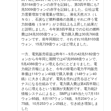
兆5164億ウォンの赤字を記録し、第3四半期にも7
兆5309億ウォンの赤字を記録しました。公社は電
力需要増加で発電量が増加し、液化天然ガス（Ｌ
ＮＧ）、石炭など燃料価格の急騰とそれに伴う電
力卸価格（ＳＭＰ）が２倍以上も上昇した結果だ
と説明しました。今年第3四半期までの公社の燃料
費は24兆3335億ウォン、電力購入費は30兆766億
ウォンです。前年同期比で、それぞれ10兆8103億
ウォン、15兆729億ウォンほど増えました。
一方、電気販売収益は昨年1～9月の42兆5182億ウ
ォンから今年同じ期間では47兆9568億ウォンで、
5兆4386億ウォン増えるのにとどまりました。電
力統計月報によると、今年の韓電の電力平均販売
単価は116ウォン40銭で購入単価（148ウォン40
銭）に大きく及ばず、電気を売れば売るほどマイ
ナスになる仕組みです。電力購入費は第4四半期に
さらに増えるという観測が支配的です。電力統計
情報システムによると、SMPは1㎾h当たり7月151
ウォン85銭、8月197ウォン74銭、9月234ウォン
75銭、10月253ウォン25銭と、引き続き増加しま
した