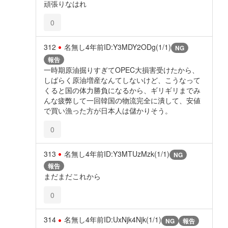
頑張りなはれ
0
312
名無し
4年前
ID:Y3MDY2ODg(1/1)
NG
報告
一時期原油掘りすぎてOPEC大損害受けたから、
しばらく原油増産なんてしないけど、こうなって
くると国の体力勝負になるから、ギリギリまでみ
んな疲弊して一回韓国の物流完全に潰して、安値
で買い漁った方が日本人は儲かりそう。
0
313
名無し
4年前
ID:Y3MTUzMzk(1/1)
NG
報告
まだまだこれから
0
314
名無し
4年前
ID:UxNjk4Njk(1/1)
NG
報告