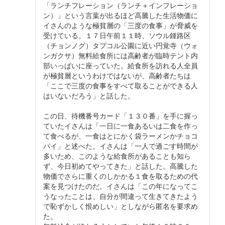
「ランチフレーション（ランチ＋インフレーショ
ン）」という言葉が出るほど高騰した生活物価に
イさんのような極貧層の「三度の食事」が脅威を
受けている。１７日午前１１時、ソウル鍾路区
（チョンノグ）タプコル公園に近い円覚寺（ウォ
ンガクサ）無料給食所には高齢者が臨時テント内
部いっぱいに座っていた。給食所を訪れる人全員
が極貧層というわけではないが、高齢者たちは
「ここで三度の食事をすべて取ることができる人
はいないだろう」と話した。
この日、待機番号カード「１３０番」を手に握っ
ていたイさんは「一日に一食あるいは二食を作っ
て食べるが、一食はとにかく袋ラーメンかチョコ
パイ」と述べた。イさんは「一人で過ごす時間が
多いため、このような給食所があることも知ら
ず、今日初めてやってきた」と話した。高騰した
物価でさらに重くのしかかる１食を取るための代
案を見つけたのだ。イさんは「この年になってこ
うなったことは、自分が間違って生きてきたよう
で恥ずかしく恨めしい」としながら匿名を要求め
た。