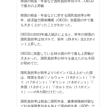
韓国の税金・年金など国民負担率32.0％…OECD
で最大の上昇幅
韓国の税金・年金などに対する国民負担率が昨
年、経済協力開発機構（OECD）加盟国の中で最
も大きく上がったことがわかった。
OECDの2023年歳入統計によると、昨年の韓国の
国民負担率は32.0％で、前年（29.8％）比2.2ポイ
ント上昇した。
OECDに加盟している38カ国の中で最も上昇幅が
大きかった。国民負担率が30％を超えたのも今回
が初めてだ。
国民負担率が前年より1ポイント以上上がった国
は、韓国を含め▽ノルウェー（1.9ポイント）▽チ
リ（1.7ポイント）▽ギリシャ（1.6ポイント）▽
米国（1.2ポイント）▽ポルトガル（1.1ポイン
ト）――の6カ国だけだった。
国民負担率は税金に国民年金、健康保険納付額な
ど社会保障寄与金を加えて国内総生産（GDP）で