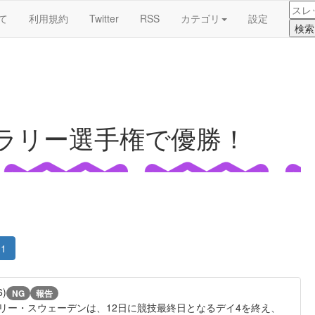
て
利用規約
Twitter
RSS
カテゴリ
設定
界ラリー選手権で優勝！
1
6)
NG
報告
ラリー・スウェーデンは、12日に競技最終日となるデイ4を終え、