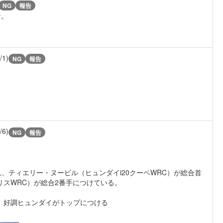
NG
報告
な。
/1)
NG
報告
/6)
NG
報告
われ、ティエリー・ヌービル（ヒュンダイi20クーペWRC）が総合首
リスWRC）が総合2番手につけている。
。好調ヒュンダイがトップにつける