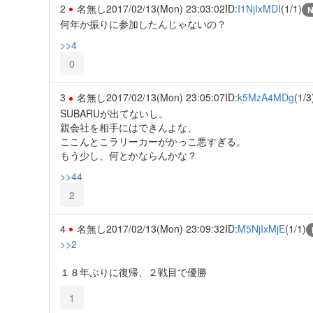
2
名無し
2017/02/13(Mon) 23:03:02
ID:
I1NjIxMDI
(1/1)
何年か振りに参加したんじゃないの？
>>4
0
3
名無し
2017/02/13(Mon) 23:05:07
ID:
k5MzA4MDg
(1/3
SUBARUが出てないし。
親会社を相手にはできんよな、
ここんとこラリーカーがかっこ悪すぎる。
もう少し、何とかならんかな？
>>44
2
4
名無し
2017/02/13(Mon) 23:09:32
ID:
M5NjIxMjE
(1/1)
>>2
１８年ぶりに復帰、２戦目で優勝
1