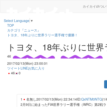
カイカイchつい
Select Language
▼
TOP
カテゴリ『ニュース』
トヨタ、18年ぶりに世界ラリー選手権で優勝！
トヨタ、18年ぶりに世
46
2017/02/13(Mon) 23:00:01
ツイート
LINE
お気に入り
46
0
1
名無し
2017/02/13(Mon) 22:34:14
ID:
QxNTM0NTQ
(1/
2月9日に始まったFIA世界ラリー選手権（WRC）第2戦