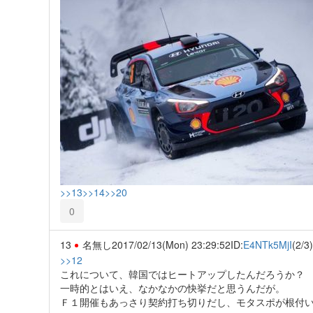
>>13
>>14
>>20
0
13
名無し
2017/02/13(Mon) 23:29:52
ID:
E4NTk5MjI
(2/3)
>>12
これについて、韓国ではヒートアップしたんだろうか？
一時的とはいえ、なかなかの快挙だと思うんだが。
Ｆ１開催もあっさり契約打ち切りだし、モタスポが根付