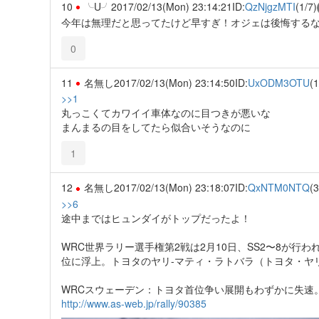
10
╰U╯
2017/02/13(Mon) 23:14:21
ID:
QzNjgzMTI
(1/7)
今年は無理だと思ってたけど早すぎ！オジェは後悔する
0
11
名無し
2017/02/13(Mon) 23:14:50
ID:
UxODM3OTU
(1
>>1
丸っこくてカワイイ車体なのに目つきが悪いな
まんまるの目をしてたら似合いそうなのに
1
12
名無し
2017/02/13(Mon) 23:18:07
ID:
QxNTM0NTQ
(3
>>6
途中まではヒュンダイがトップだったよ！
WRC世界ラリー選手権第2戦は2月10日、SS2〜8が行
位に浮上。トヨタのヤリ-マティ・ラトバラ（トヨタ・ヤ
WRCスウェーデン：トヨタ首位争い展開もわずかに失速
http://www.as-web.jp/rally/90385