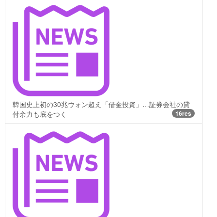
韓国史上初の30兆ウォン超え「借金投資」…証券会社の貸
付余力も底をつく
16res