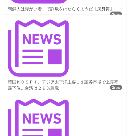
朝鮮人は障がい者まで詐欺をはたらくようだ【病身舞】
3res
韓国ＫＯＳＰＩ、アジア太平洋主要１１証券市場で上昇率
最下位…台湾は２９％急騰
3res