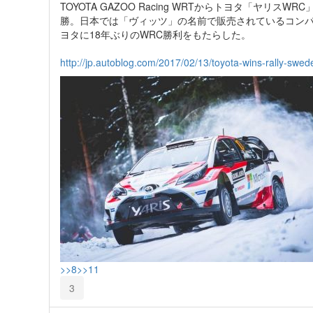
TOYOTA GAZOO Racing WRTからトヨタ「ヤ
勝。日本では「ヴィッツ」の名前で販売されているコン
ヨタに18年ぶりのWRC勝利をもたらした。
http://jp.autoblog.com/2017/02/13/toyota-wins-rally-swed
>>8
>>11
3