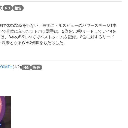
6)
NG
報告
側で2本のSSを行ない、最後にトルスビューのパワーステージ1本
ージで首位に立ったラトバラ選手は、2位を3.8秒リードしてデイ4を
は、3本のSSすべてでベストタイムを記録。2位に対するリード
イナ以来となるWRC優勝をもたらした。
jY0MDk
(1/2)
NG
報告