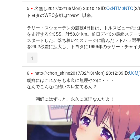
5
名無し
2017/02/13(Mon) 23:10:19
ID:
QxNTM0NTQ
(2/
トヨタのWRC参戦は1999年以来。
ラリー・スウェーデンの競技4日目は、トルスビューの北
を走行する全3SS、計58.81km。前日デイ3の最終ステ
スタートした。落ち着いてステージに臨んだラトバラ選手
を29.2秒差に拡大し、トヨタに1999年のラリー・チャ
1
6
hato◇chon_shine
2017/02/13(Mon) 23:12:39
ID:
U0M
朝鮮にはこれからも永久に無理やのに・・・
なんでこんなに酷いスレ立てるん？
朝鮮にはずっと、永久に無理なんだよ！