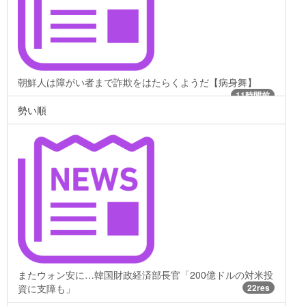
朝鮮人は障がい者まで詐欺をはたらくようだ【病身舞】
11時間前
勢い順
またウォン安に…韓国財政経済部長官「200億ドルの対米投
資に支障も」
22res