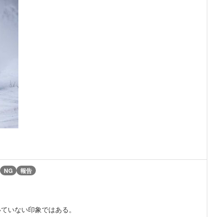
NG
報告
いていない印象ではある。