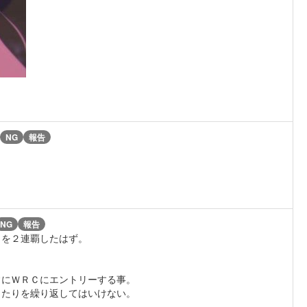
NG
報告
NG
報告
Ｃを２連覇したはず。
常にＷＲＣにエントリーする事。
ったりを繰り返してはいけない。