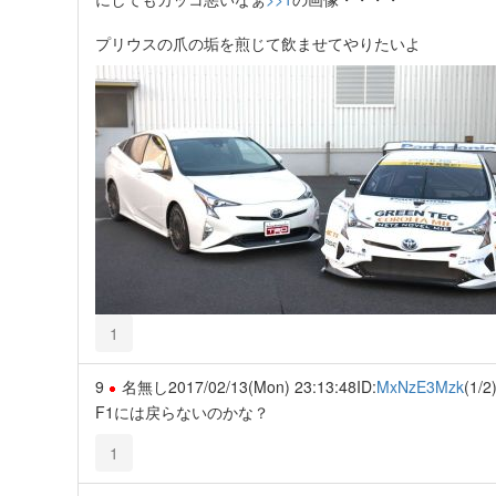
プリウスの爪の垢を煎じて飲ませてやりたいよ
1
9
名無し
2017/02/13(Mon) 23:13:48
ID:
MxNzE3Mzk
(1/2
F1には戻らないのかな？
1