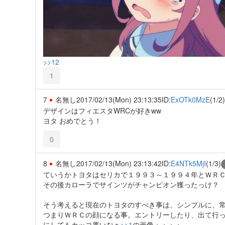
>>12
1
7
名無し
2017/02/13(Mon) 23:13:35
ID:
ExOTk0MzE
(1/2)
デザインはフィエスタWRCが好きww
ヨタ おめでとう！
0
8
名無し
2017/02/13(Mon) 23:13:42
ID:
E4NTk5MjI
(1/3)
ていうかトヨタはセリカで１９９３～１９９４年とＷＲ
その後カローラでサインツがチャンピオン獲ったっけ？
そう考えると現在のトヨタのすべき事は、シンプルに、
つまりＷＲＣの顔になる事。エントリーしたり、出て行
にしてもカッコ悪いなぁ
>>1
の画像・・・・