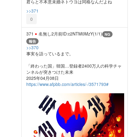
君らと不本意未婚ネトウヨは同格なんだよね
>>371
0
371
名無し
2月前
ID:c2NTM0MzY(1/1)
NG
報告
>>370
事実を語っているまで。
「終わった国」韓国…登録者2400万人の科学チャ
ンネルが突きつけた未来
2025年04月08日
https://www.afpbb.com/articles/-/3571793#