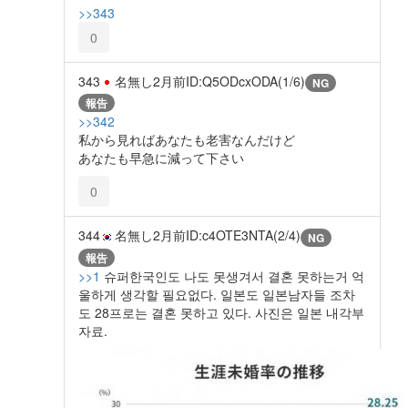
>>343
0
343
名無し
2月前
ID:Q5ODcxODA(1/6)
NG
報告
>>342
私から見ればあなたも老害なんだけど
あなたも早急に減って下さい
0
344
名無し
2月前
ID:c4OTE3NTA(2/4)
NG
報告
>>1
슈퍼한국인도 나도 못생겨서 결혼 못하는거 억
울하게 생각할 필요없다. 일본도 일본남자들 조차
도 28프로는 결혼 못하고 있다. 사진은 일본 내각부
자료.