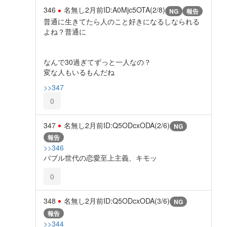
346
名無し
2月前
ID:A0Mjc5OTA(2/8)
NG
報告
普通に生きてたら人のこと好きになるしなられる
よね？普通に
なんで30過ぎてずっと一人なの？
変な人もいるもんだね
>>347
0
347
名無し
2月前
ID:Q5ODcxODA(2/6)
NG
報告
>>346
バブル世代の恋愛至上主義、キモッ
0
348
名無し
2月前
ID:Q5ODcxODA(3/6)
NG
報告
>>344