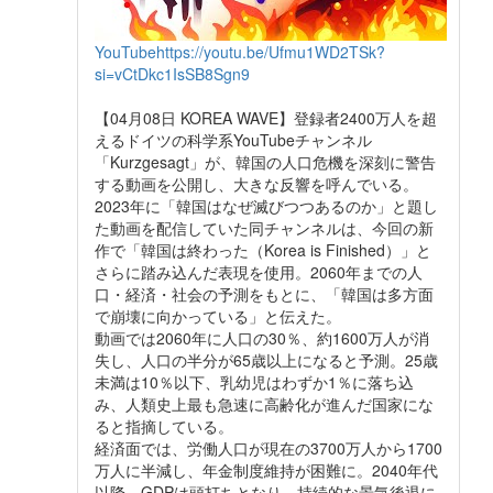
YouTube
https://youtu.be/Ufmu1WD2TSk?
si=vCtDkc1IsSB8Sgn9
【04月08日 KOREA WAVE】登録者2400万人を超
えるドイツの科学系YouTubeチャンネル
「Kurzgesagt」が、韓国の人口危機を深刻に警告
する動画を公開し、大きな反響を呼んでいる。
2023年に「韓国はなぜ滅びつつあるのか」と題し
た動画を配信していた同チャンネルは、今回の新
作で「韓国は終わった（Korea is Finished）」と
さらに踏み込んだ表現を使用。2060年までの人
口・経済・社会の予測をもとに、「韓国は多方面
で崩壊に向かっている」と伝えた。
動画では2060年に人口の30％、約1600万人が消
失し、人口の半分が65歳以上になると予測。25歳
未満は10％以下、乳幼児はわずか1％に落ち込
み、人類史上最も急速に高齢化が進んだ国家にな
ると指摘している。
経済面では、労働人口が現在の3700万人から1700
万人に半減し、年金制度維持が困難に。2040年代
以降、GDPは頭打ちとなり、持続的な景気後退に