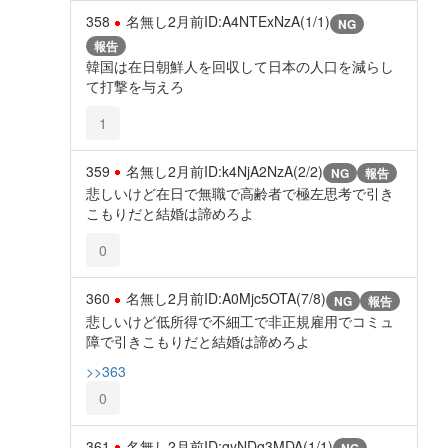
358
名無し
2月前
ID:A4NTExNzA(1/1)
NG
報告
韓国は在日朝鮮人を回収して日本の人口を減らし
て打撃を与えろ
1
359
名無し
2月前
ID:k4NjA2NzA(2/2)
NG
報告
悲しいけど在日で無職で高齢者で極左思考で引き
こもりだと結婚は諦めろよ
0
360
名無し
2月前
ID:A0Mjc5OTA(7/8)
NG
報告
悲しいけど低所得で不細工で非正規雇用でコミュ
障で引きこもりだと結婚は諦めろよ
>>363
0
361
名無し
2月前
ID:gyNDg3MDA(1/1)