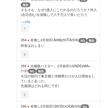
報告
そもそも、なぜ1億人にこだわるのだろうか？外人
(在日含む)を排除して八千万人で良いだろう
>>356
1
354
名無し
2月前
ID:A0Mjc5OTA(5/8)
NG
報告
田舎はおしまい
0
355
太極旗バスター。
2月前
ID:U2NDExMA=
(1/2)
NG
報告
今日の朝刊で東京都と沖縄県だけが人口増加をし
ているとあった。
先進国はどれも同じです!
0
356
名無し
2月前
ID:Q5ODcxODA(5/6)
NG