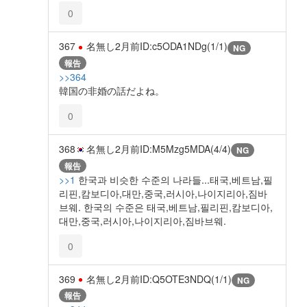
0
367
名無し
2月前
ID:c5ODA1NDg(1/1)
NG
報告
>>364
韓国の非婚の話だよね。
0
368
名無し
2月前
ID:M5Mzg5MDA(4/4)
NG
報告
>>1
한국과 비슷한 수준의 나라들...태국,베트남,필
리핀,캄보디아,대만,중국,러시아,나이지리아,짐바
브웨. 한국의 수준은 태국,베트남,필리핀,캄보디아,
대만,중국,러시아,나이지리아,짐바브웨.
0
369
名無し
2月前
ID:Q5OTE3NDQ(1/1)
NG
報告