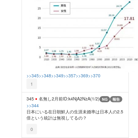
>>345
>>348
>>349
>>357
>>369
>>370
1
345
名無し
2月前
ID:k4NjA2NzA(1/2)
NG
報告
>>344
日本にいる在日朝鮮人の生涯未婚率は日本人の2.5
倍という統計は無視してるの？
0