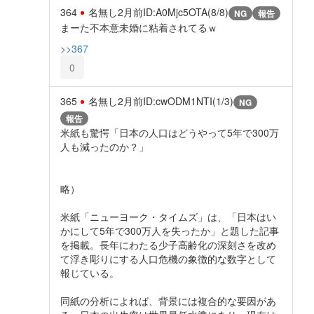
364
名無し
2月前
ID:A0Mjc5OTA(8/8)
NG
報告
まーた不本意未婚に粘着されてるｗ
>>367
0
365
名無し
2月前
ID:cwODM1NTI(1/3)
NG
報告
米紙も驚愕「日本の人口はどうやって5年で300万
人も減ったのか？」
略）
米紙「ニューヨーク・タイムズ」は、「日本はい
かにして5年で300万人を失ったか」と題した記事
を掲載。長年にわたる少子高齢化の深刻さを改め
て浮き彫りにする人口危機の象徴的な数字として
報じている。
同紙の分析によれば、背景には複合的な要因があ