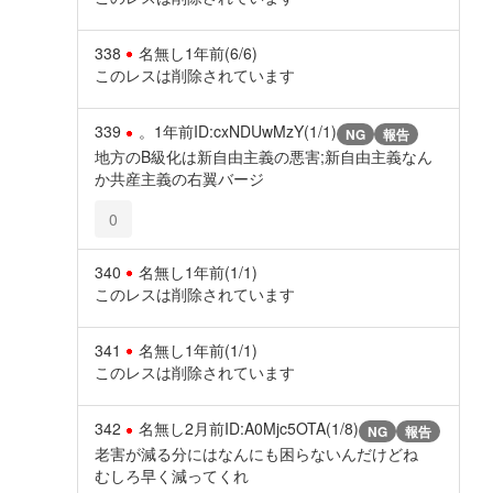
338
名無し
1年前
(6/6)
このレスは削除されています
339
。
1年前
ID:cxNDUwMzY(1/1)
NG
報告
地方のB級化は新自由主義の悪害;新自由主義なん
か共産主義の右翼バージ
0
340
名無し
1年前
(1/1)
このレスは削除されています
341
名無し
1年前
(1/1)
このレスは削除されています
342
名無し
2月前
ID:A0Mjc5OTA(1/8)
NG
報告
老害が減る分にはなんにも困らないんだけどね
むしろ早く減ってくれ