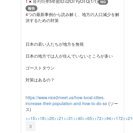
1
유키마루
5年前
ID:c2OTYyOTQ(1/1)
NG
報告
4つの最新事例から読み解く、地方の人口減少を解
決するための対策
日本の若い人たちが地方を無視
日本の地方では人が住んでいないところが多い
ゴーストタウン
対策はあるの？
https://www.nice2meet.us/how-local-cities-
increase-their-population-and-how-to-do-so
(ソー
ス)
>>15
>>18
>>20
>>21
>>31
>>40
>>65
>>72
>>94
>>172
>>21
3