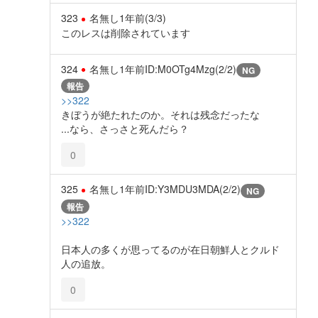
323
名無し
1年前
(3/3)
このレスは削除されています
324
名無し
1年前
ID:M0OTg4Mzg(2/2)
NG
報告
>>322
きぼうが絶たれたのか。それは残念だったな
...なら、さっさと死んだら？
0
325
名無し
1年前
ID:Y3MDU3MDA(2/2)
NG
報告
>>322
日本人の多くが思ってるのが在日朝鮮人とクルド
人の追放。
0