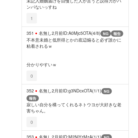
未記入婚姻届けを自慢した人が言うと説得力がハ
ンパないっすね
1
351
名無し
2月前
ID:A0Mjc5OTA(4/8)
NG
報告
不本意未婚と低所得とかの底辺煽ると必ず誰かに
粘着されるｗ
分かりやすいｗ
0
352
名無し
2月前
ID:g3NDcxOTA(1/1)
NG
報告
寂しい自分を構ってくれるネトウヨが大好きな老
害ちゃん。
0
353
名無し
2月前
ID:M2NjYzMzA(1/1)
NG