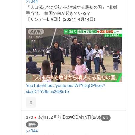
>>344
「人口減少で地球から消滅する最初の国」 “非婚
手当”も 韓国で何が起きている？
【サンデーLIVE!!】(2024年4月14日)
YouTube
https://youtu.be/iW7YDqQPhGs?
si=jdC1Yz9sns2O8cTe
0
370
名無し
2月前
ID:cwODM1NTI(2/3)
NG
報告
>>344