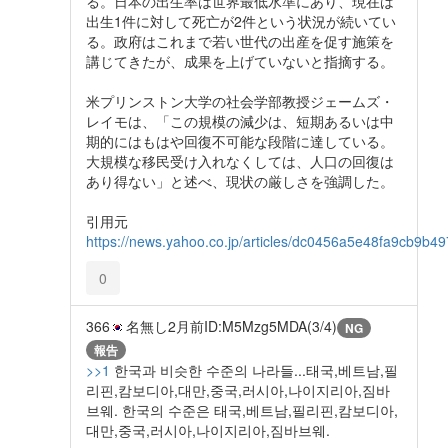
る。日本の出生率は世界最低水準にあり、現在は
出生1件に対して死亡が2件という状況が続いてい
る。政府はこれまで若い世代の出産を促す施策を
講じてきたが、成果を上げていないと指摘する。
米プリンストン大学の社会学部教授ジェームズ・
レイモは、「この規模の減少は、短期あるいは中
期的にはもはや回復不可能な段階に達している。
大規模な移民受け入れなくしては、人口の回復は
あり得ない」と述べ、現状の厳しさを強調した。
引用元
https://news.yahoo.co.jp/articles/dc0456a5e48fa9cb9b
0
366
名無し
2月前
ID:M5Mzg5MDA(3/4)
NG
報告
>>1
한국과 비슷한 수준의 나라들...태국,베트남,필
리핀,캄보디아,대만,중국,러시아,나이지리아,짐바
브웨. 한국의 수준은 태국,베트남,필리핀,캄보디아,
대만,중국,러시아,나이지리아,짐바브웨.