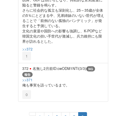
陥ると警鐘を鳴らす。
さらに社会的な孤立も深刻化し、25～35歳が全体
の5％にとどまる中、兄弟姉妹のいない世代が増え
ることで「前例のない孤独のパンデミック」が発
生すると予測している。
文化の衰退や国防への影響も強調し、K-POPなど
韓国文化の担い手世代が激減し、兵力維持にも限
界が訪れるとした。
>>372
1
372
名無し
2月前
ID:cwODM1NTI(3/3)
NG
報告
>>371
俺も事実を語っているまで。
0