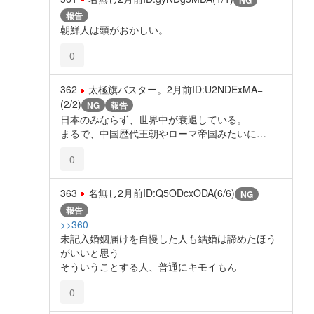
NG
報告
朝鮮人は頭がおかしい。
0
362
太極旗バスター。
2月前
ID:U2NDExMA=
(2/2)
NG
報告
日本のみならず、世界中が衰退している。
まるで、中国歴代王朝やローマ帝国みたいに…
0
363
名無し
2月前
ID:Q5ODcxODA(6/6)
NG
報告
>>360
未記入婚姻届けを自慢した人も結婚は諦めたほう
がいいと思う
そういうことする人、普通にキモイもん
0