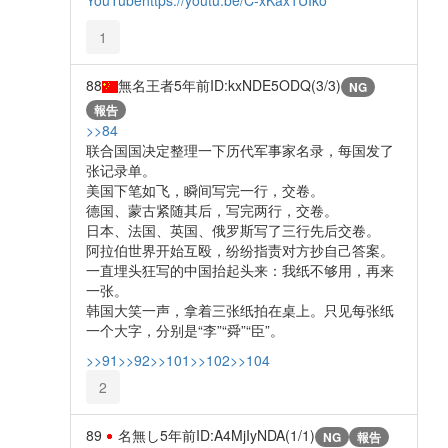
1
88
無名王者
5年前
ID:kxNDE5ODQ(3/3)
NG
報告
>>84
联合国国决定整理一下历代军事家名录，每国发了
张记录单。
美国下笔如飞，瞬间写完一行，交卷。
德国、蒙古紧随其后，写完两行，交卷。
日本、法国、英国、俄罗斯写了三行先后交卷。
阿拉伯世界开始互殴，纷纷指责对方抄自己答案。
一直埋头狂写的中国抬起头来：我纸不够用，再来
一张。
韩国大笑一声，拿着三张纸拍在桌上。只见每张纸
一个大字，分别是“李”“舜”“臣”。
>>91
>>92
>>101
>>102
>>104
2
89
名無し
5年前
ID:A4MjIyNDA(1/1)
NG
報告