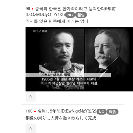
99
중국과 한국은 한가족이라고 생각한다
5年前
ID:QzMDUyOTY(1/2)
NG
報告
역사를 잊은 민족에게 미래는 없다.
0
100
名無し
5年前
ID:EwNjgxNzY(2/2)
NG
報告
銅像の周りに人糞を撒き散らして完成
0