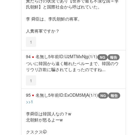
糞だらけの状況であり【世界で最も不潔な国＝李
氏朝鮮】と国際社会から呼ばれていた。
李 舜臣は、李氏朝鮮の将軍。
人糞将軍ですか？
1
94
名無し
5年前
ID:U2MTMxNjg(1/1)
NG
報告
ついに韓国から遠く離れたペルーまで、韓国のウ
リウリ詐欺に騙されてしまったのですね...
1
95
名無し
5年前
ID:ExODM5MjA(1/1)
NG
報告
>>1
李舜臣は韓国人なの？w
北朝鮮が怒るよーw
クスクス🤭