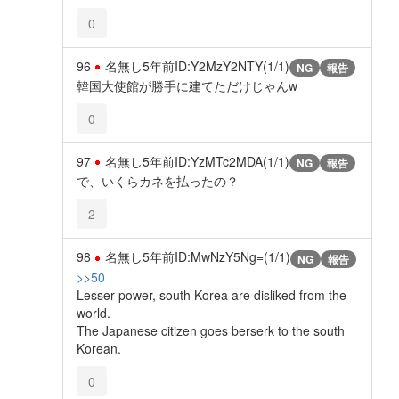
0
96
名無し
5年前
ID:Y2MzY2NTY(1/1)
NG
報告
韓国大使館が勝手に建てただけじゃんw
0
97
名無し
5年前
ID:YzMTc2MDA(1/1)
NG
報告
で、いくらカネを払ったの？
2
98
名無し
5年前
ID:MwNzY5Ng=(1/1)
NG
報告
>>50
Lesser power, south Korea are disliked from the
world.
The Japanese citizen goes berserk to the south
Korean.
0