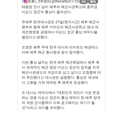
1
名無し
5年前
ID:g5NzcwNzI(1/12)
NG
報告
태평양 건너 남미 페루의 해군사관학교에 충무공
이순신 장군의 흉상이 들어섰다.
주페루 한국대사관은 27일(현지시간) 페루 해군사
령부와 함께 페루 카야오의 해군사관학교 영내 세
계전쟁영웅 공원에서 이순신 장군 흉상 제막식을
열었다고 밝혔다.
조영준 페루 주재 한국 대사와 리카르도 메넨데스
카예 페루 해군 총사령관 등이 참석했다.
이번 흉상 설치는 한국·페루 해군회담에서 페루 측
이 세계적인 해군 명장 이순신 장군의 업적을 자국
해군사관생도의 귀감으로 삼고 싶다고 요청함에 따
라 추진됐다고 대사관은 설명했다. 흉상은 국내에
서 고증을 거쳐 제작된 후 페루로 운송됐다.
조 대사는 제막식에서 "대한민국 국민이 가장 존경
하는 영웅 이순신 장군의 흉상 제막이 한·페루 양국
의 국방·군사협력이 더욱 공고해지는 계기가 될
것"이라고 의미를 부여했다.