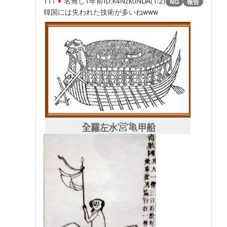
111
名無し
1年前
ID:k4Nzk0NDA(1/2)
NG
報告
韓国には失われた技術が多いねwww