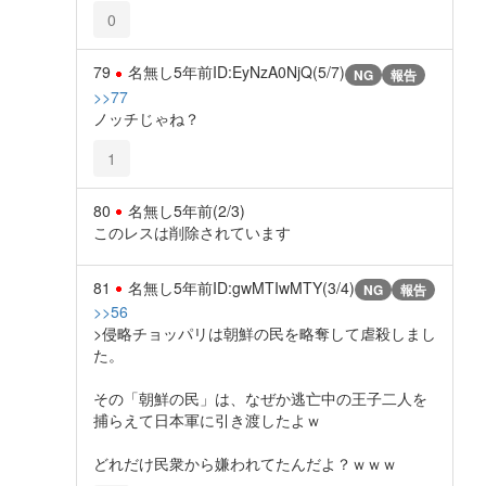
0
79
名無し
5年前
ID:EyNzA0NjQ(5/7)
NG
報告
>>77
ノッチじゃね？
1
80
名無し
5年前
(2/3)
このレスは削除されています
81
名無し
5年前
ID:gwMTIwMTY(3/4)
NG
報告
>>56
>侵略チョッパリは朝鮮の民を略奪して虐殺しまし
た。
その「朝鮮の民」は、なぜか逃亡中の王子二人を
捕らえて日本軍に引き渡したよｗ
どれだけ民衆から嫌われてたんだよ？ｗｗｗ