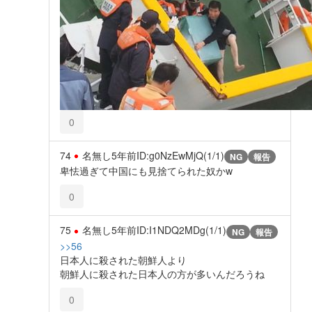
0
74
名無し
5年前
ID:g0NzEwMjQ(1/1)
NG
報告
卑怯過ぎて中国にも見捨てられた奴かw
0
75
名無し
5年前
ID:I1NDQ2MDg(1/1)
NG
報告
>>56
日本人に殺された朝鮮人より
朝鮮人に殺された日本人の方が多いんだろうね
0