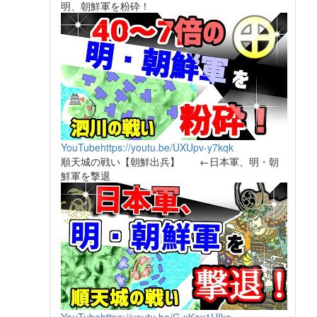
明、朝鮮軍を粉砕！
YouTube
https://youtu.be/UXUpv-y7kqk
順天城の戦い【朝鮮出兵】 ←日本軍、明・朝
鮮軍を撃退
YouTube
https://youtu.be/C-xKax1UIko