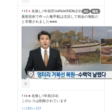
113
名無し
1年前
ID:k4Nzk0NDA(2/2)
NG
報告
最新技術で作った亀甲船は沈没して税金の無駄だ
と非難されましたwww
0
114
名無し
1年前
(3/4)
このレスは削除されています
>>120
>>121