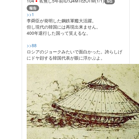
104
名無し
5年前
ID:Q4MTczOTM(1/1)
NG
報告
>>1
李舜臣が発明した鋼鉄軍艦大活躍。
但し現代の韓国には再現出来ません。
400年退行した国って笑えるな。
>>88
ロシアのジョークみたいで面白かった。誇らしげ
にドヤ顔する韓国代表が眼に浮かぶよ。