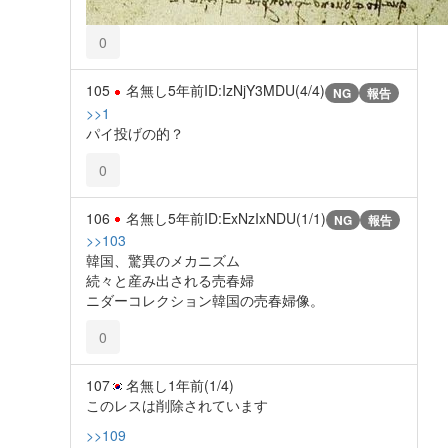
0
105
名無し
5年前
ID:IzNjY3MDU(4/4)
NG
報告
>>1
パイ投げの的？
0
106
名無し
5年前
ID:ExNzIxNDU(1/1)
NG
報告
>>103
韓国、驚異のメカニズム
続々と産み出される売春婦
ニダーコレクション韓国の売春婦像。
0
107
名無し
1年前
(1/4)
このレスは削除されています
>>109