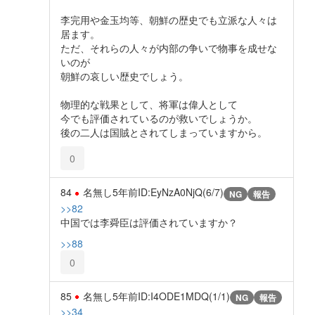
李完用や金玉均等、朝鮮の歴史でも立派な人々は
居ます。
ただ、それらの人々が内部の争いで物事を成せな
いのが
朝鮮の哀しい歴史でしょう。
物理的な戦果として、将軍は偉人として
今でも評価されているのが救いでしょうか。
後の二人は国賊とされてしまっていますから。
0
84
名無し
5年前
ID:EyNzA0NjQ(6/7)
NG
報告
>>82
中国では李舜臣は評価されていますか？
>>88
0
85
名無し
5年前
ID:I4ODE1MDQ(1/1)
NG
報告
>>34