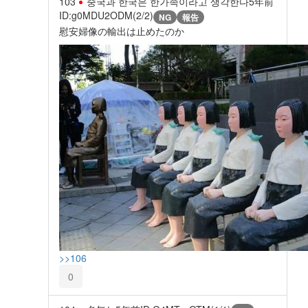
103
중국과 한국은 한가족이라고 생각한다
5年前
ID:g0MDU2ODM(2/2)
NG
報告
慰安婦像の輸出は止めたのか
>>106
0