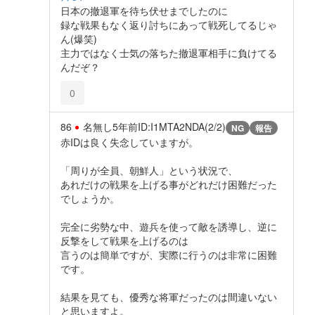
日本の撤退軍を待ち伏せまでしたのに
録な戦果もなく返り討ちにあって戦死してるじゃ
ん(爆笑)
主力ではなく士気の落ちた撤退軍相手に負けてる
んだぞ？
0
86
名無し
5年前
ID:I1MTA2NDA(2/2)
NG
報告
赤IDは良く失念していますが。
「周りが全員、朝鮮人」という状況で、
あれだけの戦果を上げる事がどれだけ困難だった
でしょうか。
完全に劣勢な中、遊兵を使って敵を誘導し、逆に
反撃をして戦果を上げるのは
言うのは簡単ですが、実際に行うのは非常に困難
です。
結果を見ても、優秀な将軍だったのは間違いない
と思いますよ。