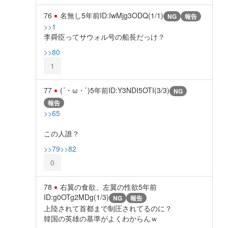
76
名無し
5年前
ID:IwMjg3ODQ(1/1)
NG
報告
>>1
李舜臣ってサウォル号の船長だっけ？
>>80
1
77
(´・ω・`)
5年前
ID:Y3NDI5OTI(3/3)
NG
報告
>>65
この人誰？
>>79
>>82
0
78
右翼の食欲、左翼の性欲
5年前
ID:g0OTg2MDg(1/3)
NG
報告
上陸されて首都まで制圧されてるのに？
韓国の英雄の基準がよくわからんｗ