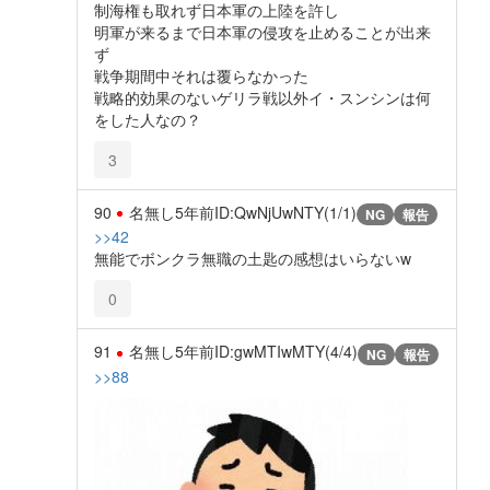
制海権も取れず日本軍の上陸を許し
明軍が来るまで日本軍の侵攻を止めることが出来
ず
戦争期間中それは覆らなかった
戦略的効果のないゲリラ戦以外イ・スンシンは何
をした人なの？
3
90
名無し
5年前
ID:QwNjUwNTY(1/1)
NG
報告
>>42
無能でボンクラ無職の土匙の感想はいらないw
0
91
名無し
5年前
ID:gwMTIwMTY(4/4)
NG
報告
>>88