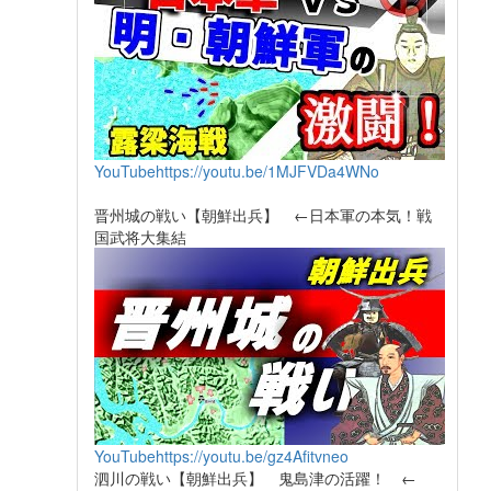
YouTube
https://youtu.be/1MJFVDa4WNo
晋州城の戦い【朝鮮出兵】 ←日本軍の本気！戦
国武将大集結
YouTube
https://youtu.be/gz4Afitvneo
泗川の戦い【朝鮮出兵】 鬼島津の活躍！ ←