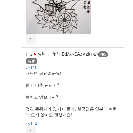
0
112
名無し
1年前
ID:MxNDA3MzI(1/2)
NG
報告
>>110
대단한 궁전이군요!
한국 강추 관광지?
붐비고 있습니까?
멋진 관광지가 있기 때문에, 한국인은 일본에 여행
에 오지 않아도 괜찮네요!
>>114
0