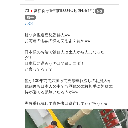
73
富裕保守
5年前
ID:U4OTg2NzI(1/1)
NG
報告
>>56
嘘つき捏造妄想朝鮮人ww
お前達の地裁の決定文をよく読めww
日本様のお陰で朝鮮人は土人から人になったニ
ダ！
日本様に逆らうのは間違いニダ！
と言ってるぞ？
僅か100年前で穴掘って糞尿垂れ流しの朝鮮人が
戦闘民族日本人の中でも歴戦の武将相手に朝鮮武
将が勝てる訳無いだろうがww
糞尿垂れ流しで責任者は逃亡してただろうがw