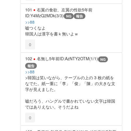
101
右翼の食欲、左翼の性欲
5年前
ID:Y4MzQ2MDk(3/3)
NG
報告
>>88
嘘つくなよ
韓国人は漢字を書ｋ無いよｗ
0
102
名無し
5年前
ID:AzNTY2OTM(1/1)
NG
報告
>>88
>韓国は笑いながら、テーブルの上の 3 枚の紙を
なでた。紙一重に「李」「俊」「陳」の大きな文
字が見えました。
嘘だろう、ハングルで書かれていない文字は韓国
ではありえない。そうだよね
0