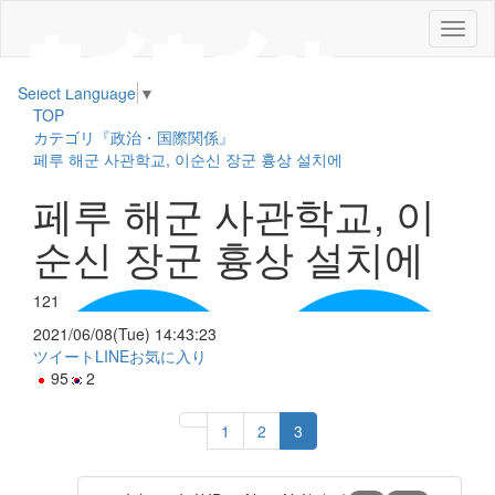
メ
ニ
ュ
Select Language
▼
ー
TOP
カテゴリ『政治・国際関係』
페루 해군 사관학교, 이순신 장군 흉상 설치에
페루 해군 사관학교, 이
순신 장군 흉상 설치에
121
2021/06/08(Tue) 14:43:23
ツイート
LINE
お気に入り
95
2
1
2
3