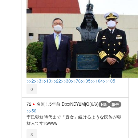
>>2
>>3
>>19
>>22
>>30
>>76
>>95
>>104
>>105
0
72
名無し
5年前
ID:cxNDY2MjQ(6/6)
NG
報告
>>56
李氏朝鮮時代まで「貢女」続けるような民族が朝
鮮人ですねwww
3