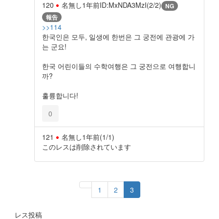
120
名無し
1年前
ID:MxNDA3MzI(2/2)
NG
報告
>>114
한국인은 모두, 일생에 한번은 그 궁전에 관광에 가
는 군요!
한국 어린이들의 수학여행은 그 궁전으로 여행합니
까?
훌륭합니다!
0
121
名無し
1年前
(1/1)
このレスは削除されています
1
2
3
レス投稿