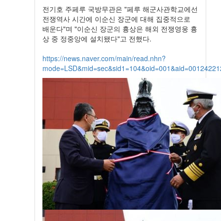
전기호 주페루 국방무관은 "페루 해군사관학교에선
전쟁역사 시간에 이순신 장군에 대해 집중적으로
배운다"며 "이순신 장군의 흉상은 해외 전쟁영웅 흉
상 중 정중앙에 설치됐다"고 전했다.
https://news.naver.com/main/read.nhn?
mode=LSD&mid=sec&sid1=104&oid=001&aid=00124221