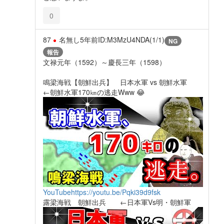
0
87
名無し
5年前
ID:M3MzU4NDA(1/1)
NG
報告
文禄元年（1592）～慶長三年（1598）
鳴梁海戦【朝鮮出兵】 日本水軍 vs 朝鮮水軍
←朝鮮水軍170㎞の逃走Www 😂
YouTube
https://youtu.be/Pqki39d9fsk
露梁海戦 朝鮮出兵 ←日本軍Vs明・朝鮮軍