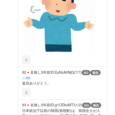
0
92
名無し
5年前
ID:EyNzA0NjQ(7/7)
NG
報告
>>88
返信ありがとう。
0
93
名無し
5年前
ID:g1ODkzMTI(1/2)
NG
報告
日本統治下以前の韓国(南朝鮮)は、韓国全土が人