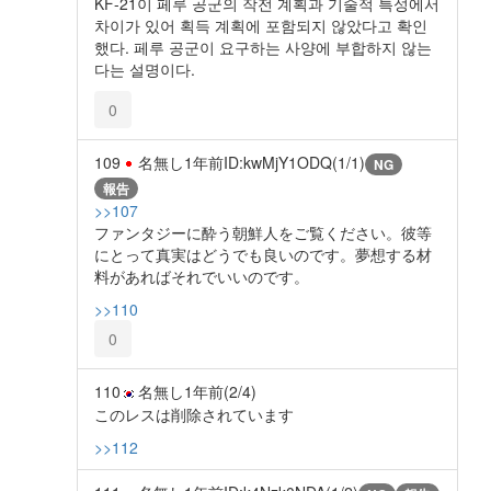
KF-21이 페루 공군의 작전 계획과 기술적 특성에서
차이가 있어 획득 계획에 포함되지 않았다고 확인
했다. 페루 공군이 요구하는 사양에 부합하지 않는
다는 설명이다.
0
109
名無し
1年前
ID:kwMjY1ODQ(1/1)
NG
報告
>>107
ファンタジーに酔う朝鮮人をご覧ください。彼等
にとって真実はどうでも良いのです。夢想する材
料があればそれでいいのです。
>>110
0
110
名無し
1年前
(2/4)
このレスは削除されています
>>112