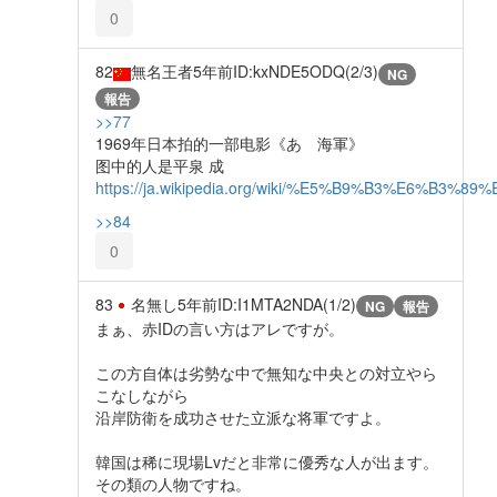
0
82
無名王者
5年前
ID:kxNDE5ODQ(2/3)
NG
報告
>>77
1969年日本拍的一部电影《あゝ海軍》
图中的人是平泉 成
https://ja.wikipedia.org/wiki/%E5%B9%B3%E6%B3%8
>>84
0
83
名無し
5年前
ID:I1MTA2NDA(1/2)
NG
報告
まぁ、赤IDの言い方はアレですが。
この方自体は劣勢な中で無知な中央との対立やら
こなしながら
沿岸防衛を成功させた立派な将軍ですよ。
韓国は稀に現場Lvだと非常に優秀な人が出ます。
その類の人物ですね。