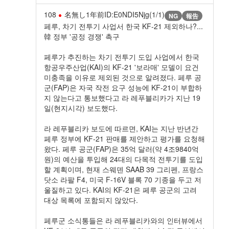
108
名無し
1年前
ID:E0NDI5Njg(1/1)
NG
報告
페루, 차기 전투기 사업서 한국 KF-21 제외하나?...
韓 정부 '공정 경쟁' 촉구
페루가 추진하는 차기 전투기 도입 사업에서 한국
항공우주산업(KAI)의 KF-21 '보라매' 모델이 요건
미충족을 이유로 제외된 것으로 알려졌다. 페루 공
군(FAP)은 자국 작전 요구 성능에 KF-21이 부합하
지 않는다고 통보했다고 라 레푸블리카가 지난 19
일(현지시각) 보도했다.
라 레푸블리카 보도에 따르면, KAI는 지난 반년간
페루 정부에 KF-21 판매를 제안하고 평가를 요청해
왔다. 페루 공군(FAP)은 35억 달러(약 4조9840억
원)의 예산을 투입해 24대의 다목적 전투기를 도입
할 계획이며, 현재 스웨덴 SAAB 39 그리펜, 프랑스
닷소 라팔 F4, 미국 F-16V 블록 70 기종을 두고 저
울질하고 있다. KAI의 KF-21은 페루 공군의 고려
대상 목록에 포함되지 않았다.
페루군 소식통들은 라 레푸블리카와의 인터뷰에서