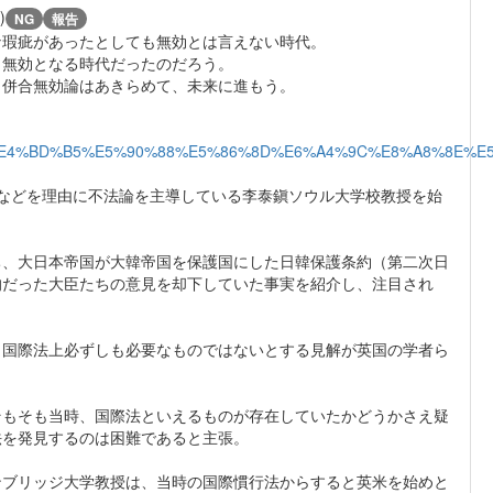
)
NG
報告
な瑕疵があったとしても無効とは言えない時代。
ら無効となる時代だったのだろう。
 併合無効論はあきらめて、未来に進もう。
5%9B%BD%E4%BD%B5%E5%90%88%E5%86%8D%E6%A4%9C%E8%A8%
などを理由に不法論を主導している李泰鎭ソウル大学校教授を始
ち、大日本帝国が大韓帝国を保護国にした日韓保護条約（第二次日
的だった大臣たちの意見を却下していた事実を紹介し、注目され
、国際法上必ずしも必要なものではないとする見解が英国の学者ら
そもそも当時、国際法といえるものが存在していたかどうかさえ疑
法を発見するのは困難であると主張。
ンブリッジ大学教授は、当時の国際慣行法からすると英米を始めと