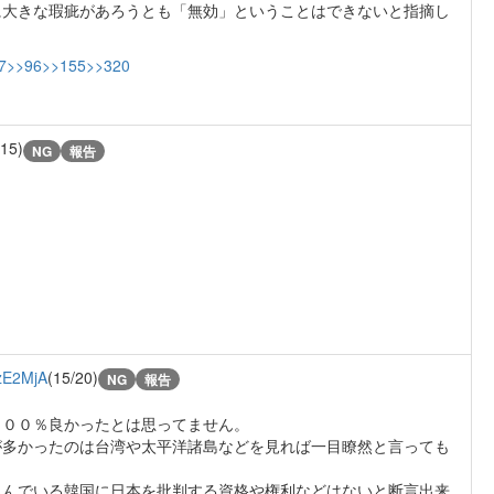
に大きな瑕疵があろうとも「無効」ということはできないと指摘し
7
>>96
>>155
>>320
/15)
NG
報告
、
zE2MjA
(15/20)
NG
報告
１００％良かったとは思ってません。
が多かったのは台湾や太平洋諸島などを見れば一目瞭然と言っても
込んでいる韓国に日本を批判する資格や権利などはないと断言出来