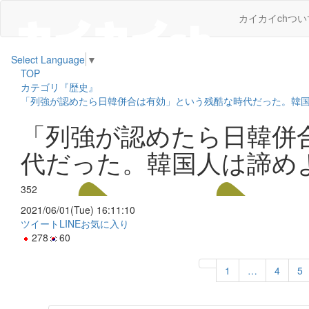
カイカイchつい
Select Language
▼
TOP
カテゴリ『歴史』
「列強が認めたら日韓併合は有効」という残酷な時代だった。韓
「列強が認めたら日韓併
代だった。韓国人は諦め
352
2021/06/01(Tue) 16:11:10
ツイート
LINE
お気に入り
278
60
1
…
4
5