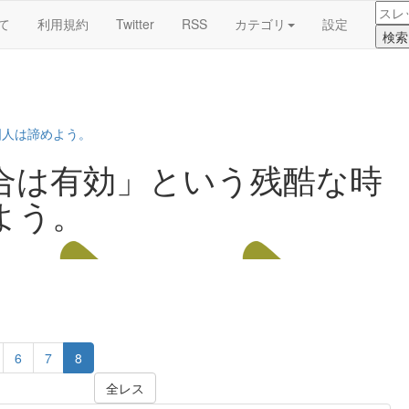
て
利用規約
Twitter
RSS
カテゴリ
設定
国人は諦めよう。
合は有効」という残酷な時
よう。
6
7
8
全レス