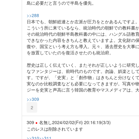
島に必要だと言うので半島を優先。
>>288
日本でも、朝鮮総連とか左派が圧力をとかあるんですよ
こういう所に来ているなら、統治時代の朝鮮での教科書
その統治時代の朝鮮半島教科書の中には、ハングル語教
できなかった内容をきちんと教えていますよ。文化財の
復や、国宝という考え方も導入。元々、過去歴史を大事
を放置していたのを復活させたのも統治府。
歴史は正しく伝えていく、またそれが正しいように研究
なファンタジーは、前時代のものです。勿論、娯楽とし
す。ですが、「史実」と「創作物」はきちんと分けなく
実なのか比較調査なども必要になってきますが。写真や物
ジーを史実と声高に言う韓国の教育やマスメディアは、
>>309
2
309
名無し
2024/02/02(Fri) 20:16:19
(3/3)
このレスは削除されています
>>310
>>311