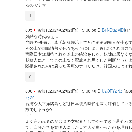
るのです☆
1
305
名無し
2024/02/02(Fri) 19:06:58
ID:
E4NDg2MDI
(1/1
残酷な時代ねぇ…
当時の列強は、李氏朝鮮統治下でそのまま朝鮮人が生き
その上で国際情勢が色々あったにせよ、近代化され国力
実際日本は期待された以上の統治をした。奴隷は居なくな
朝鮮人にとってこの上なく配慮され尽くした判断だった
毀損されたのは腐った両班のホコリだけ。韓国人にはそ
0
306
名無し
2024/02/02(Fri) 19:08:40
ID:
UzOTY2NzI
(3/3
>>301
台湾や太平洋諸島などは日本統治時代を高く評価してい
故でしょうか?
↑↑
よく言われるのが台湾の支配者としてやってきた蒋介石
で、自分たちを文明人にした日本人が良かったのを理解