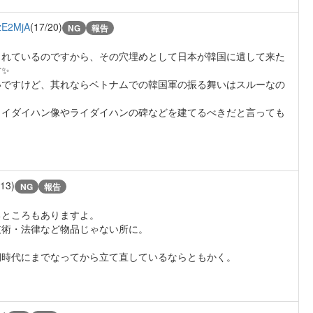
zE2MjA
(17/20)
NG
報告
されているのですから、その穴埋めとして日本が韓国に遺して来た
す✨
いですけど、其れならベトナムでの韓国軍の振る舞いはスルーなの
ライダイハン像やライダイハンの碑などを建てるべきだと言っても
/13)
NG
報告
るところもありますよ。
技術・法律など物品じゃない所に。
期時代にまでなってから立て直しているならともかく。