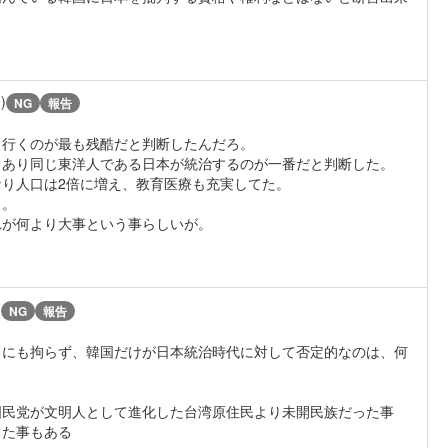
)
NG
報告
て行くのが最も残酷だと判断したんだろ。
もあり同じ東洋人である日本が統治するのが一番だと判断した。
り人口は2倍に増え、教育医療も充実してた。
よ。
れが何より大事という事らしいが。
)
NG
報告
るにも拘らず、韓国だけが日本統治時代に対して否定的なのは、何
国民党が文明人として進化した台湾原住民より未開民族だった事
した事もある