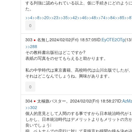
する列強に認められている以上、仮に手続きにどのよう
た。
>>4
>>8
>>20
>>23
>>35
>>42
>>46
>>48
>>74
>>84
>>85
>>8
0
303
名無し
2024/02/02(Fri) 18:57:05
ID:
EyOTE2OTg
(13
>>288
その教科書出版社はどこですか?
表紙の写真をのせてもらえると助かります。
私の中学時代は東京書籍、高校時代は山川出版でしたが
それはどこなんでしょうね。興味があります。
0
304
太極旗バスター。
2024/02/02(Fri) 18:58:27
ID:
AzM
>>302
個人的意見として人間のする事ですから日本統治時代が
しかし、日本統治時代はデメリットよりもメリットの方
良いでしょう❕
抑、ベトナムでの蛮行に対して見猿言わ猿聞か猿を決め