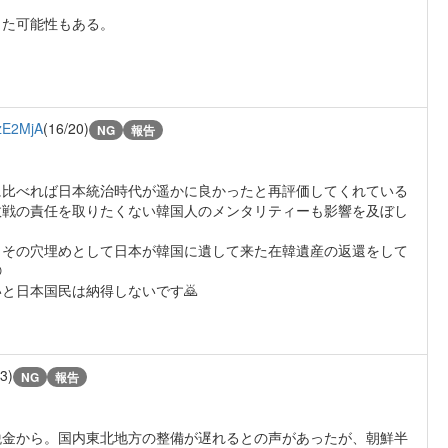
した可能性もある。
zE2MjA
(16/20)
NG
報告
に比べれば日本統治時代が遥かに良かったと再評価してくれている
敗戦の責任を取りたくない韓国人のメンタリティーも影響を及ぼし
、その穴埋めとして日本が韓国に遺して来た在韓遺産の返還をして

と日本国民は納得しないです🙇
13)
NG
報告
税金から。国内東北地方の整備が遅れるとの声があったが、朝鮮半