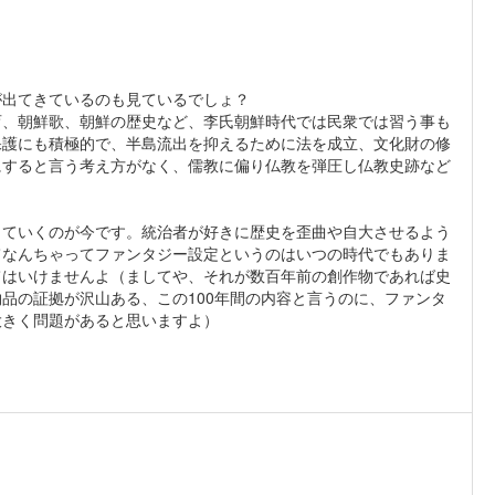
。
が出てきているのも見ているでしょ？
育、朝鮮歌、朝鮮の歴史など、李氏朝鮮時代では民衆では習う事も
保護にも積極的で、半島流出を抑えるために法を成立、文化財の修
にすると言う考え方がなく、儒教に偏り仏教を弾圧し仏教史跡など
していくのが今です。統治者が好きに歴史を歪曲や自大させるよう
てなんちゃってファンタジー設定というのはいつの時代でもありま
てはいけませんよ（ましてや、それが数百年前の創作物であれば史
品の証拠が沢山ある、この100年間の内容と言うのに、ファンタ
大きく問題があると思いますよ）