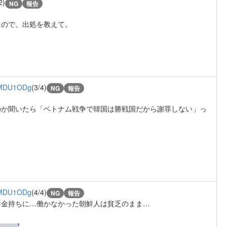
2)
NG
報告
たので、出処を教えて。
MDU1ODg
(3/4)
NG
報告
のか聞いたら「ベトナム戦争で韓国は勝戦国だから謝罪しない」っ
MDU1ODg
(4/4)
NG
報告
お金持ちに…働かなかった朝鮮人は貧乏のまま…