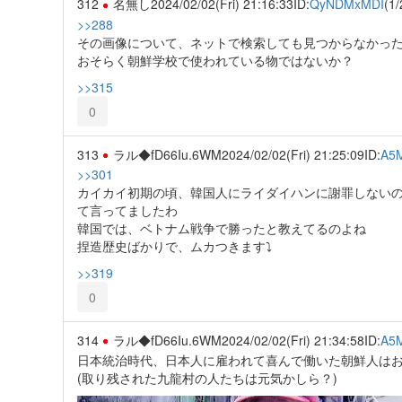
312
名無し
2024/02/02(Fri) 21:16:33
ID:
QyNDMxMDI
(1/
>>288
その画像について、ネットで検索しても見つからなかっ
おそらく朝鮮学校で使われている物ではないか？
>>315
0
313
ラル◆fD66Iu.6WM
2024/02/02(Fri) 21:25:09
ID:
A5
>>301
カイカイ初期の頃、韓国人にライダイハンに謝罪しない
て言ってましたわ
韓国では、ベトナム戦争で勝ったと教えてるのよね
捏造歴史ばかりで、ムカつきます⤵️
>>319
0
314
ラル◆fD66Iu.6WM
2024/02/02(Fri) 21:34:58
ID:
A5
日本統治時代、日本人に雇われて喜んで働いた朝鮮人は
(取り残された九龍村の人たちは元気かしら？)