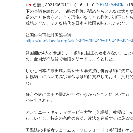
1
名無し
2021/06/01(Tue) 16:11:10
ID:
E1MzAzNDk
(1/15
下の会議を読むと、当時の列強が認めたらどんなに大き
逆のことを言うと、全く瑕疵がなくとも列強が却下した
残酷ンだが、そんな時代を日本も韓国も味わったのだ。
韓国併合再検討国際会議
https://ja.wikipedia.org/wiki/%E9%9F%93%E
韓国側は4人が参加し、「条約に国王の署名がない」こと
め、全員が不法論で会議をリードしようとした。
しかし日本の原田環広島女子大学教授は併合条約に先立
韓協約）について高宗皇帝は条約に賛成しており、批判
た。
併合条約に国王の署名や批准がなかったことについても
から出された。
アンソニー・キャティダービー大学（英語版）教授は、
わしいとし、特定の条約の合法、違法を判断するに足る
国際法の権威者ジェームズ・クロフォード（英語版）ケ