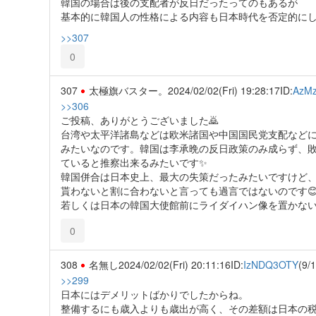
韓国の場合は後の支配者が反日だったってのもあるが
基本的に韓国人の性格による内容も日本時代を否定的に
>>307
0
307
太極旗バスター。
2024/02/02(Fri) 19:28:17
ID:
AzM
>>306
ご投稿、ありがとうございました🙇
台湾や太平洋諸島などは欧米諸国や中国国民党支配など
みたいなのです。韓国は李承晩の反日政策のみ成らず、
ていると推察出来るみたいです✨
韓国併合は日本史上、最大の失策だったみたいですけど
貰わないと割に合わないと言っても過言ではないのです
若しくは日本の韓国大使館前にライダイハン像を置かない
0
308
名無し
2024/02/02(Fri) 20:11:16
ID:
IzNDQ3OTY
(9/
>>299
日本にはデメリットばかりでしたからね。
整備するにも歳入よりも歳出が高く、その差額は日本の