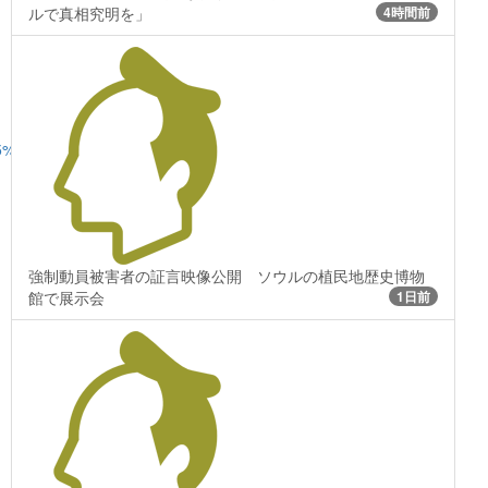
ルで真相究明を」
4時間前
8E%E5%9B%BD%E9%9A%9B%E4%BC%9A%E8%AD%B0
強制動員被害者の証言映像公開 ソウルの植民地歴史博物
館で展示会
1日前