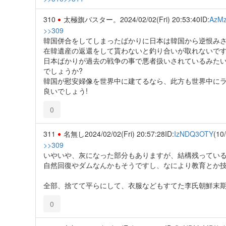
310
太極旗バスター。
2024/02/02(Fri) 20:53:40
ID:
AzM
>>309
韓国併合をしてしまったばかりに日本は韓国から逆恨み
在韓遺産の返還をして貰わないと釣り合いが取れないで
日本ばかりが過去の戦争の事で悪者扱いされているみた
でしょうか?
韓国が慰安婦像を世界中に建てるなら、此方も世界中に
良いでしょう!
0
311
名無し
2024/02/02(Fri) 20:57:28
ID:
IzNDQ3OTY
(10
>>309
いやいや、灰になった部分もありますが、結構残ってい
自然回復やダムなんかもそうですし、なにより教育とか
全部、捨てて平らにして、衣服などもすてた李氏朝鮮末
0