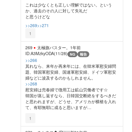
これは少なくとも正しい理解ではない。という
か、過去のその人に対して失礼だ
と思うけどな
>>269
>>271
1
269
太極旗バスター。
1年前
ID:A3MzkyODA(11/28)
NG
報告
>>266
其れなら、来年か再来年には、在韓米軍慰安婦問
題、韓国軍慰安婦、国連軍慰安婦、ドイツ軍慰安
婦などに波及するのかもしれません。
>>268
慰安婦は売春婦で徴用工は鉱山労働者です☆
韓国が蒸し返すなら、日韓国交断絶をするべきだ
と思われますが、どうせ、アメリカが横槍を入れ
て、有耶無耶に成ると思いますが…
1