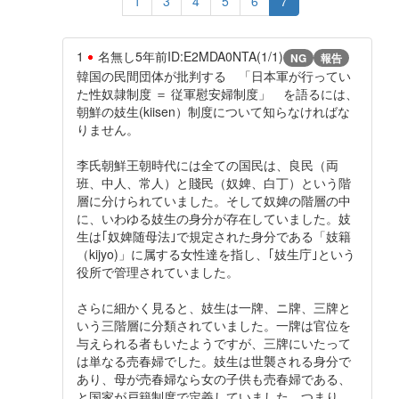
1
3
4
5
6
7
1
名無し
5年前
ID:E2MDA0NTA(1/1)
NG
報告
韓国の民間団体が批判する 「日本軍が行ってい
た性奴隷制度 ＝ 従軍慰安婦制度」 を語るには、
朝鮮の妓生(kiisen）制度について知らなければな
りません。
李氏朝鮮王朝時代には全ての国民は、良民（両
班、中人、常人）と賤民（奴婢、白丁）という階
層に分けられていました。そして奴婢の階層の中
に、いわゆる妓生の身分が存在していました。妓
生は｢奴婢随母法｣で規定された身分である「妓籍
（kijyo)」に属する女性達を指し、｢妓生庁｣という
役所で管理されていました。
さらに細かく見ると、妓生は一牌、ニ牌、三牌と
いう三階層に分類されていました。一牌は官位を
与えられる者もいたようですが、三牌にいたって
は単なる売春婦でした。妓生は世襲される身分で
あり、母が売春婦なら女の子供も売春婦である、
と国家が戸籍制度で定義していました。つまり、