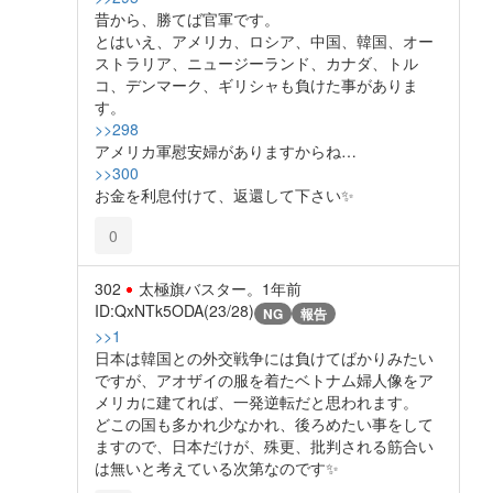
昔から、勝てば官軍です。
とはいえ、アメリカ、ロシア、中国、韓国、オー
ストラリア、ニュージーランド、カナダ、トル
コ、デンマーク、ギリシャも負けた事がありま
す。
>>298
アメリカ軍慰安婦がありますからね…
>>300
お金を利息付けて、返還して下さい✨️
0
302
太極旗バスター。
1年前
ID:QxNTk5ODA(23/28)
NG
報告
>>1
日本は韓国との外交戦争には負けてばかりみたい
ですが、アオザイの服を着たベトナム婦人像をア
メリカに建てれば、一発逆転だと思われます。
どこの国も多かれ少なかれ、後ろめたい事をして
ますので、日本だけが、殊更、批判される筋合い
は無いと考えている次第なのです✨️