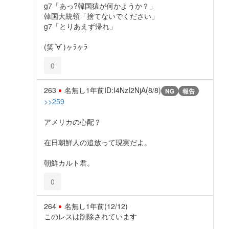
g7「あっ?韓国猿が何かようか？」
韓国大統領「捨てないでください」
g7「とりあえず帰れ」
(笑´∀︎`)ヶﾗヶﾗ
0
263
名無し
1年前
ID:I4NzI2NjA(8/8)
NG
報告
>>259
アメリカの心配？
在日朝鮮人の追放って現実だよ。
朝鮮カルト君。
0
264
名無し
1年前
(12/12)
このレスは削除されています