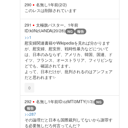
290
名無し
1年前
(2/2)
このレスは削除されています
291
太極旗バスター。
1年前
ID:k0NzU4NDA(20/28)
NG
報告
>>1
慰安婦関連書籍やWikipediaを見れば分かります
が、慰安婦、慰安所、戦時性暴力などについて
は、日本のみならず、アメリカ、韓国、国連、ド
イツ、フランス、オーストラリア、フィリピンな
どでも、確認されてます。
よって、日本だけが、批判されるのはアンフェア
だと思われます✨️
0
292
名無し
1年前
ID:czMTI3MTY(1/3)
NG
報告
>>287
その論理だと日本も国際裁判してないから謝罪す
る必要無しだろ何言ってんだ？