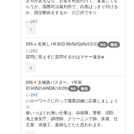
文句があるなら、お金を利息付けて、返還しても
らうか、国際司法裁判所で、白黒はっきり付ける
か、国交断絶をするか、の三択です☆
>>287
1
285
名無し
1年前
ID:MxNzQyNzI(2/2)
NG
報告
>>282
質問に答えずに質問するのはマナー違反w
0
286
太極旗バスター。
1年前
ID:k0NzU4NDA(18/28)
NG
報告
>>282
ハローワークに行って職業訓練に応募しましょう
☆
食いっぱぐれ無い仕事は、自衛隊、警察、消防、
海上保安庁、調理師、クリーニング師、床屋、仕
立屋、溶接工、庭師などだと思われます。