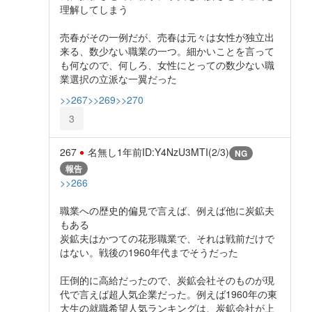
理解してしまう
売春がその一例だが、売春は元々は女性が独立出
来る、数少ない職業の一つ。細かいことを言って
も何なので、何しろ、女性にとっての数少ない職
業選択の立派な一翼だった
>>267
>>269
>>270
3
267
名無し
1年前
ID:Y4NzU3MTI(2/3)
NG
報告
>>266
職業への歴史的偏見で言えば、例えば他に炭鉱夫
もある
炭鉱夫はかつての花形職業で、それは戦前だけで
はない。戦後の1960年代までそうだった
圧倒的に高給だったので、炭鉱会社そのものが現
代で言えば超人気企業だった。例えば1960年の東
大生の就職希望人気ランキングは、炭鉱会社が上