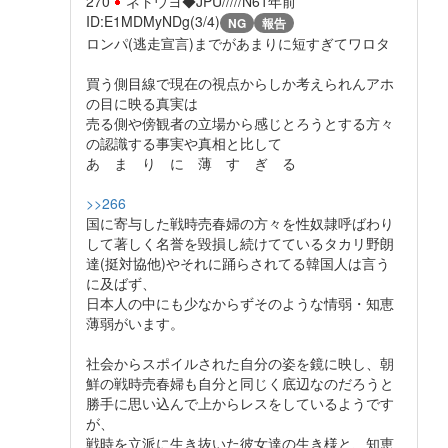
270
ネトウヨ◆JPU/////N6
1年前
ID:E1MDMyNDg(3/4)
NG
報告
ロンパ(逃走宣言)までがあまりに短すぎてワロタ
買う側目線で現在の視点からしか考えられんアホ
の目に映る真実は
売る側や傍観者の立場から感じとろうとする方々
の認識する事実や真相と比して
あ ま り に 薄 す ぎ る
>>266
国に寄与した戦時売春婦の方々を性奴隷呼ばわり
して著しく名誉を毀損し続けてているタカリ野朗
達(挺対協他)やそれに踊らされてる韓国人は言う
に及ばず、
日本人の中にも少なからずそのような情弱・知恵
薄弱がいます。
社会からスポイルされた自分の姿を鏡に映し、朝
鮮の戦時売春婦も自分と同じく底辺なのだろうと
勝手に思い込んで上からレスをしているようです
が、
戦時を立派に生き抜いた彼女達の生き様と、知恵