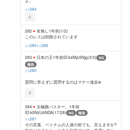
よ。
>>284
0
282
名無し
1年前
(1/2)
このレスは削除されています
>>285
>>286
283
日本の王
1年前
ID:k4Mjc5Njg(3/3)
NG
報告
>>280
質問に答えずに質問するのはマナー違反w
0
284
太極旗バスター。
1年前
ID:k0NzU4NDA(17/28)
NG
報告
>>281
その言葉、ベトナムの人達の前でも、言えますか?