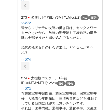
0
273
名無し
1年前
ID:Y3MTYzMjc(2/2)
NG
報告
>>272
昔からウリナラの女達の働き口は、セックスワー
カーだけだから、酌婦の慰安婦も工場勤務の挺身
隊も全部そうだと思い込んでるんだよ。
現代の韓国女性の社会進出は、どうなんだろう
ね？
>>274
0
274
太極旗バスター。
1年前
ID:k0MTAzMTU(12/28)
NG
報告
>>273
在韓米軍慰安婦問題、韓国軍慰安婦、国連軍慰安
婦、大韓青少年開拓団、三清教育隊などを棚上げ
している韓国に説得力は無いみたいです。
それは、国共内戦、通州事件、通化事件、大躍進