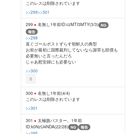
このレスは削除されています
>>299
>>301
299
名無し
1年前
ID:czMTI3MTY(3/3)
NG
報告
>>298
直ぐゴールポストずらす朝鮮人の典型
お前が最初に国際裁判してないなら謝罪も賠償も
必要無いと言ったんだろ
じゃあ慰安婦にも必要ない
>>300
0
300
名無し
1年前
(4/4)
このレスは削除されています
>>301
301
太極旗バスター。
1年前
ID:k0NzU4NDA(22/28)
NG
報告
>>295