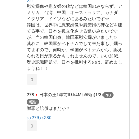
慰安婦像や慰安婦の碑などは韓国のみならず、ア
メリカ、台湾、中国、オーストラリア、カナダ、
イタリア、ドイツなどにあるみたいです☆
韓国は、世界中に慰安婦像や慰安婦の碑などを建
てる事で、日本を孤立化させる狙いみたいです
が、当の韓国自身、韓国軍慰安婦がいました✨️
其れに、韓国軍がベトナムでして来た事も、燻っ
てますので、何時か、韓国がベトナムから、訴え
られる日が来るかもしれませんので、いい加減、
歴史認識問題で、日本を批判するのは、辞めまし
ょうね！！
0
278
日本の王
1年前
ID:k4Mjc5Njg(1/3)
NG
報告
謝罪と賠償はまだか？
>>279
>>280
0