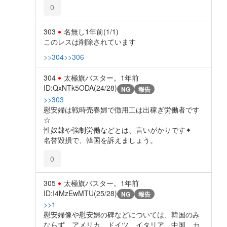
0
303
名無し
1年前
(1/1)
このレスは削除されています
>>304
>>306
304
太極旗バスター。
1年前
ID:QxNTk5ODA(24/28)
NG
報告
>>303
慰安婦は戦時売春婦で徴用工は出稼ぎ労働者です
☆
性奴隷や強制労働などとは、言いがかりです✦
名誉毀損で、韓国を訴えましょう。
0
305
太極旗バスター。
1年前
ID:I4MzEwMTU(25/28)
NG
報告
>>1
慰安婦像や慰安婦の碑などについては、韓国のみ
ならず、アメリカ、ドイツ、イタリア、中国、カ