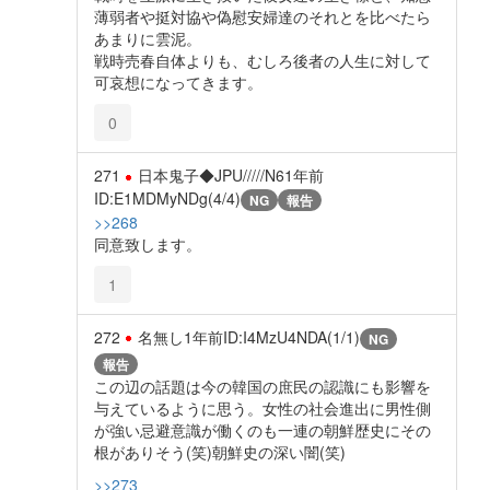
薄弱者や挺対協や偽慰安婦達のそれとを比べたら
あまりに雲泥。
戦時売春自体よりも、むしろ後者の人生に対して
可哀想になってきます。
0
271
日本鬼子◆JPU/////N6
1年前
ID:E1MDMyNDg(4/4)
NG
報告
>>268
同意致します。
1
272
名無し
1年前
ID:I4MzU4NDA(1/1)
NG
報告
この辺の話題は今の韓国の庶民の認識にも影響を
与えているように思う。女性の社会進出に男性側
が強い忌避意識が働くのも一連の朝鮮歴史にその
根がありそう(笑)朝鮮史の深い闇(笑)
>>273