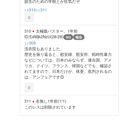
妓生のための学校とか狂気だぞ
>>310
>>311
0
310
太極旗バスター。
1年前
ID:E4Mjk2NzU(28/28)
NG
報告
>>309
洗衣院もありました。
歴史を振り返ると、慰安婦、慰安所、戦時性暴力
などについては、日本のみならず、連合国、アメ
リカ、ドイツ、フランス、韓国などでも、確認さ
れてますので、日本だけが、殊更、批判されるの
は、アンフェアです😊
0
311
名無し
1年前
(1/1)
このレスは削除されています