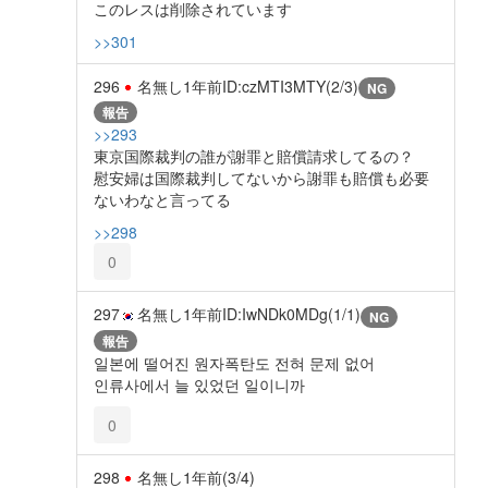
このレスは削除されています
>>301
296
名無し
1年前
ID:czMTI3MTY(2/3)
NG
報告
>>293
東京国際裁判の誰が謝罪と賠償請求してるの？
慰安婦は国際裁判してないから謝罪も賠償も必要
ないわなと言ってる
>>298
0
297
名無し
1年前
ID:IwNDk0MDg(1/1)
NG
報告
일본에 떨어진 원자폭탄도 전혀 문제 없어
인류사에서 늘 있었던 일이니까
0
298
名無し
1年前
(3/4)