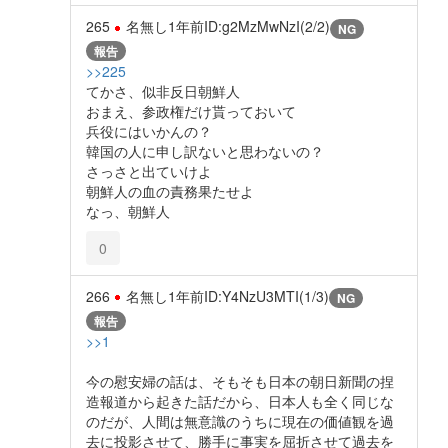
265
名無し
1年前
ID:g2MzMwNzI(2/2)
NG
報告
>>225
てかさ、似非反日朝鮮人
おまえ、参政権だけ貰っておいて
兵役にはいかんの？
韓国の人に申し訳ないと思わないの？
さっさと出ていけよ
朝鮮人の血の責務果たせよ
なっ、朝鮮人
0
266
名無し
1年前
ID:Y4NzU3MTI(1/3)
NG
報告
>>1
今の慰安婦の話は、そもそも日本の朝日新聞の捏
造報道から起きた話だから、日本人も全く同じな
のだが、人間は無意識のうちに現在の価値観を過
去に投影させて、勝手に事実を屈折させて過去を