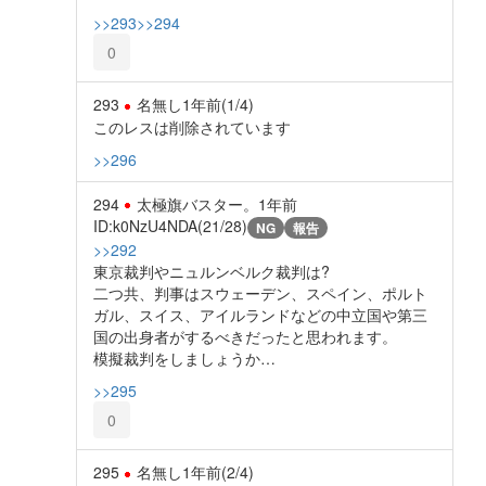
>>293
>>294
0
293
名無し
1年前
(1/4)
このレスは削除されています
>>296
294
太極旗バスター。
1年前
ID:k0NzU4NDA(21/28)
NG
報告
>>292
東京裁判やニュルンベルク裁判は?
二つ共、判事はスウェーデン、スペイン、ポルト
ガル、スイス、アイルランドなどの中立国や第三
国の出身者がするべきだったと思われます。
模擬裁判をしましょうか…
>>295
0
295
名無し
1年前
(2/4)