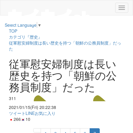
メ
ニ
ュ
Select Language
▼
ー
TOP
カテゴリ『歴史』
従軍慰安婦制度は長い歴史を持つ「朝鮮の公務員制度」だっ
た
従軍慰安婦制度は長い
歴史を持つ「朝鮮の公
務員制度」だった
311
2021/01/15(Fri) 20:22:38
ツイート
LINE
お気に入り
266
10