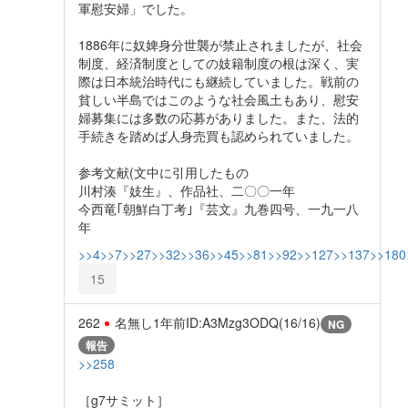
軍慰安婦」でした。
1886年に奴婢身分世襲が禁止されましたが、社会
制度、経済制度としての妓籍制度の根は深く、実
際は日本統治時代にも継続していました。戦前の
貧しい半島ではこのような社会風土もあり、慰安
婦募集には多数の応募がありました。また、法的
手続きを踏めば人身売買も認められていました。
参考文献(文中に引用したもの
川村湊『妓生』、作品社、二〇〇一年
今西竜｢朝鮮白丁考｣『芸文』九巻四号、一九一八
年
>>4
>>7
>>27
>>32
>>36
>>45
>>81
>>92
>>127
>>137
>>180
15
262
名無し
1年前
ID:A3Mzg3ODQ(16/16)
NG
報告
>>258
［g7サミット］