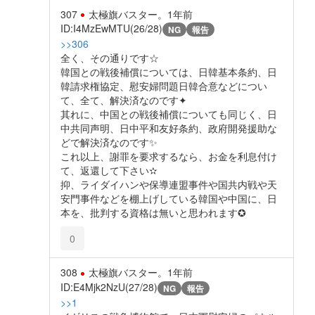
307
太極旗バスター。
1年前
ID:I4MzEwMTU(26/28)
NG
報告
>>306
全く、その通りです☆
韓国との戦後補償については、日韓基本条約、日
韓請求権協定、慰安婦問題日韓合意などについ
て、全て、解決済なのです✦
其れに、中国との戦後補償についても同じく、日
中共同声明、日中平和友好条約、政府開発援助な
どで解決済なのです✨️
これ以上、謝罪を要求するなら、お金を利息付け
て、返還して下さい✫
抑、ライダイハンや保導連盟事件や国共内戦や天
安門事件などを棚上げしている韓国や中国に、日
本を、批判する資格は無いと思われます✪
0
308
太極旗バスター。
1年前
ID:E4Mjk2NzU(27/28)
NG
報告
>>1