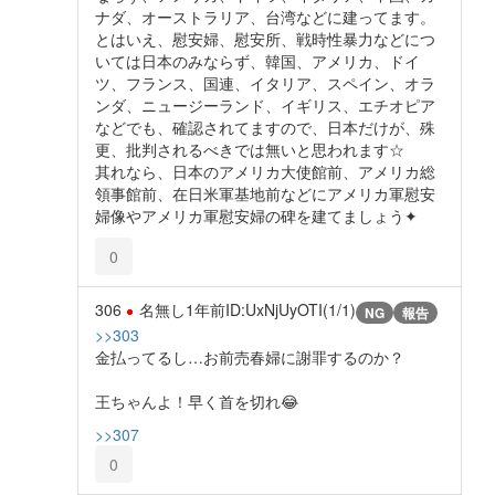
ナダ、オーストラリア、台湾などに建ってます。
とはいえ、慰安婦、慰安所、戦時性暴力などにつ
いては日本のみならず、韓国、アメリカ、ドイ
ツ、フランス、国連、イタリア、スペイン、オラ
ンダ、ニュージーランド、イギリス、エチオピア
などでも、確認されてますので、日本だけが、殊
更、批判されるべきでは無いと思われます☆
其れなら、日本のアメリカ大使館前、アメリカ総
領事館前、在日米軍基地前などにアメリカ軍慰安
婦像やアメリカ軍慰安婦の碑を建てましょう✦
0
306
名無し
1年前
ID:UxNjUyOTI(1/1)
NG
報告
>>303
金払ってるし…お前売春婦に謝罪するのか？
王ちゃんよ！早く首を切れ😂
>>307
0