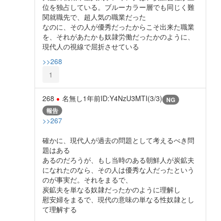
位を独占している。ブルーカラー層でも同じく難
関就職先で、超人気の職業だった
なのに、その人が優秀だったからこそ出来た職業
を、それがあたかも奴隷労働だったかのように、
現代人の視線で屈折させている
>>268
1
268
名無し
1年前
ID:Y4NzU3MTI(3/3)
NG
報告
>>267
確かに、現代人が過去の問題として考えるべき問
題はある
あるのだろうが、もし当時のある朝鮮人が炭鉱夫
になれたのなら、その人は優秀な人だったという
のが事実だ。それをまるで、
炭鉱夫を単なる奴隷だったかのように理解し
慰安婦をまるで、現代の意味の単なる性奴隷とし
て理解する