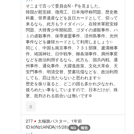
そこまで言って委員会N・Pを見ました。
韓国が慰安婦、徴用工、日本海呼称問題、歴史教
科書、世界遺産などを反日カードとして、切って
来るなら、此方もライダイハン、在韓米軍慰安婦
問題、大韓青少年開拓団、ゴダイの虐殺事件、ハ
ミの虐殺事件、保導連盟事件、済州島事件、光州
事件などを嫌韓カードとして利用しましょう✨️
同じく、中国も南京事件、７３１部隊、盧溝橋事
件、靖国神社、日中戦争、柳条湖事件、満州事変
などを政治利用するなら、此方も、国共内戦、通
州事件、通化事件、大躍進政策、文化大革命、天
安門事件、明清交替、焚書坑儒などを、政治利用
しても、罰は当たらないと思われます☆
歴史を振り返ると、どこの国も多かれ少なかれ、
後ろめたい事をしていますので、日本だけが、殊
更、批判される筋合いは無いです✡
0
277
太極旗バスター。
1年前
ID:k0NzU4NDA(15/28)
NG
報告
>>1