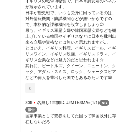
イギリスの戦争博物館で、日本軍慰安婦のパネル
が展示されています。
日本が歴史戦で、いつも受身に回っているのは、
対外情報機関・防諜機関などが無いからですの
で、本格的な諜報機関を設立しましょう😊
最も、イギリス軍慰安婦や韓国軍慰安婦などを棚
上げしている韓国やイギリスなどに日本を批判出
来る立場や資格などは無いと思われますが…
とはいえ、イギリス料理、イギリスビール、イギ
リスワイン、イギリス映画、イギリスドラマ、イ
ギリス企業などは魅力的だと思われます☆
其れに、ビートルズ、クイーン、ニュートン、ク
ック、アダム・スミス、ロック、シェークスピア
などの偉人を輩出した国でもあるみたいです😁
0
309
名無し
1年前
ID:U2MTE3MA=(1/1)
NG
報告
国家事業として売春をしてた国って韓国以外に存
在しないだろ