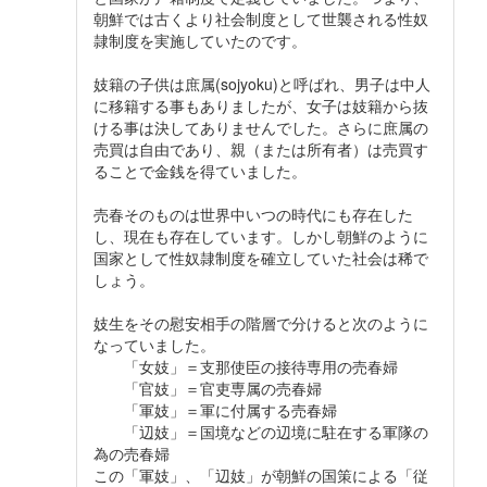
朝鮮では古くより社会制度として世襲される性奴
隷制度を実施していたのです。
妓籍の子供は庶属(sojyoku)と呼ばれ、男子は中人
に移籍する事もありましたが、女子は妓籍から抜
ける事は決してありませんでした。さらに庶属の
売買は自由であり、親（または所有者）は売買す
ることで金銭を得ていました。
売春そのものは世界中いつの時代にも存在した
し、現在も存在しています。しかし朝鮮のように
国家として性奴隷制度を確立していた社会は稀で
しょう。
妓生をその慰安相手の階層で分けると次のように
なっていました。
「女妓」＝支那使臣の接待専用の売春婦
「官妓」＝官吏専属の売春婦
「軍妓」＝軍に付属する売春婦
「辺妓」＝国境などの辺境に駐在する軍隊の
為の売春婦
この「軍妓」、「辺妓」が朝鮮の国策による「従