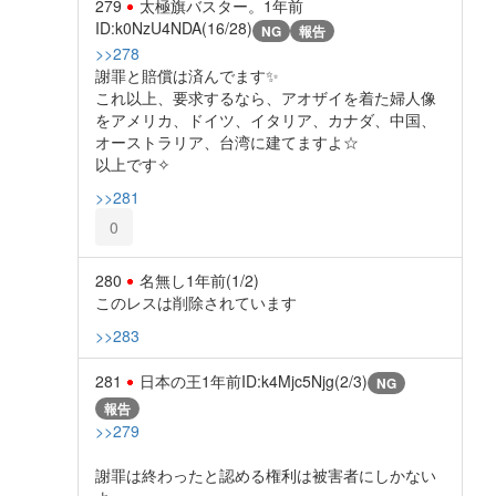
279
太極旗バスター。
1年前
ID:k0NzU4NDA(16/28)
NG
報告
>>278
謝罪と賠償は済んでます✨️
これ以上、要求するなら、アオザイを着た婦人像
をアメリカ、ドイツ、イタリア、カナダ、中国、
オーストラリア、台湾に建てますよ☆
以上です✧
>>281
0
280
名無し
1年前
(1/2)
このレスは削除されています
>>283
281
日本の王
1年前
ID:k4Mjc5Njg(2/3)
NG
報告
>>279
謝罪は終わったと認める権利は被害者にしかない