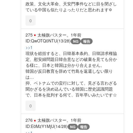
政策、文化大革命、天安門事件などに目を閉ざし
ている中国も似たりよったりだと思われます✡
0
275
太極旗バスター。
1年前
ID:QwOTQ0NTU(13/28)
NG
報告
>>1
現状を総括すると、日韓基本条約、日韓請求権協
定、慰安婦問題日韓合意などの破棄を見ても分か
る様に、日本と韓国は分かり合えません。
韓国が反日教育を辞めて竹島を返還しない限り
は…
抑、ベトナムでの蛮行に対して、見ざる言わざる
聞かざるを決め込んでいる韓国に歴史認識問題
で、日本を批判する何て、百年早いみたいです☆
0
276
太極旗バスター。
1年前
ID:E0MzY1MjU(14/28)
NG
報告
>>1