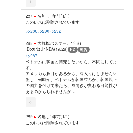
1
287
名無し
1年前
(1/1)
このレスは削除されています
>>288
>>290
>>292
288
太極旗バスター。
1年前
ID:k0NzU4NDA(19/28)
NG
報告
>>287
ベトナムは韓国と商売したいから、不問にしてま
す。
アメリカも負目があるから、深入りはしません✨️
但し、何時か、ベトナムが韓国並みか、韓国以上
の国力を付けて来たら、風向きが変わる可能性が
あるのかもしれませんが…
0
289
名無し
1年前
(1/1)
このレスは削除されています