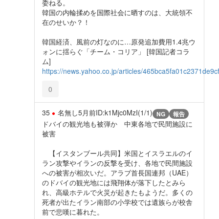
委ねる。
韓国の内輪揉めを国際社会に晒すのは、大統領不
在のせいか？！
韓国経済、風前の灯なのに…原発追加費用1.4兆ウ
ォンに揺らぐ「チーム・コリア」 [韓国記者コラ
ム]
https://news.yahoo.co.jp/articles/465bca5fa01c2371de
0
35
名無し
5月前
ID:k1Mjc0MzI(1/1)
NG
報告
ドバイの観光地も被弾か 中東各地で民間施設に
被害
【イスタンブール共同】米国とイスラエルのイ
ラン攻撃やイランの反撃を受け、各地で民間施設
への被害が相次いだ。アラブ首長国連邦（UAE）
のドバイの観光地には飛翔体が落下したとみら
れ、高級ホテルで火災が起きたもようだ。多くの
死者が出たイラン南部の小学校では遺族らが校舎
前で悲嘆に暮れた。