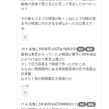
破格の安値で受けるとか言って受注したやつだっ
け？
その後もゴタゴタ韓国が駄々こねたんでUAEの皇
太子が韓国に行かざるを得なかったのは覚えて
る。
3
10
名無し
5年前
ID:c2OTg1NjA(2/2)
NG
報告
最初は東芝が入っていたが韓国が勝手に60年保証
とかつけるので東芝は逃げた
そして圧力容器まで韓国で作ったのがこれ
ちなみに韓国国内にある韓国製原発の圧力容器は
日本製
おそらく初の韓国製圧力容器だが
>>18
0
11
名無し
5年前
ID:kyOTM0MzI(1/1)
NG
報告