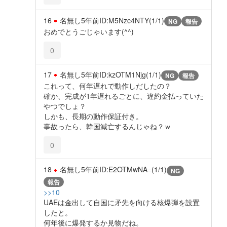
16
名無し
5年前
ID:M5Nzc4NTY(1/1)
NG
報告
おめでとうごじゃいます(^^)
0
17
名無し
5年前
ID:kzOTM1Njg(1/1)
NG
報告
これって、何年遅れで動作しだしたの？
確か、完成が1年遅れるごとに、違約金払っていた
やつでしょ？
しかも、長期の動作保証付き。
事故ったら、韓国滅亡するんじゃね？ｗ
0
18
名無し
5年前
ID:E2OTMwNA=(1/1)
NG
報告
>>10
UAEは金出して自国に矛先を向ける核爆弾を設置
したと。
何年後に爆発するか見物だね。