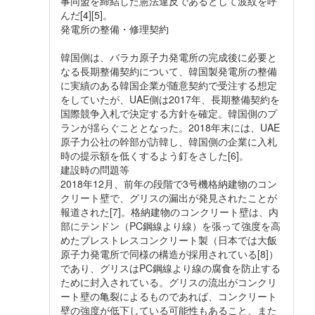
事同盟を締結した憲法違反であるとして波紋を呼
んだ[4][5]。
発電所の整備・修理契約
韓国側は、バラカ原子力発電所の完成後に必要と
なる長期整備契約について、韓国製発電所の整備
に実績のある韓国企業が随意契約で受注する想定
をしていたが、UAE側は2017年、長期整備契約を
国際競争入札で決定する方針を確定。韓国側のプ
ランが揺らぐこととなった。2018年末には、UAE
原子力公社の幹部が訪韓し、韓国側の企業に入札
時の提示額を低くするよう釘をさした[6]。
建設時の問題等
2018年12月、前年の段階で3号機格納建物のコン
クリート壁で、グリスの漏出が発見されたことが
報道された[7]。格納建物のコンクリート壁は、内
部にテンドン（PC鋼線より線）を張って強度を高
めたプレストレスコンクリート製（日本では大飯
原子力発電所で同様の構造が採用されている[8]）
であり、グリスはPC鋼線より線の腐食を防止する
ために封入されている。グリスの流出がコンクリ
ート壁の亀裂によるものであれば、コンクリート
壁の強度が低下している可能性もあること、また