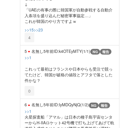
↓
「UAEの有事の際に韓国軍が自動参戦する自動介
入条項を盛り込んだ秘密軍事協定…」
これが韓国のやり方ですよｗ
>>15
>>23
4
5
名無し
5年前
ID:k4OTEyMTY(1/1)
NG
報告
>>1
これって最初はフランスや日本やらも受注で競っ
てたけど、韓国が破格の値段とアフタで落とした
件かな？
0
6
名無し
5年前
ID:IyMDQyNjQ(1/2)
NG
報告
>>1
火星探査船「アマル」は日本の種子島宇宙センタ
ーからH-IIAロケット42号機で打ち上げてあげて軌