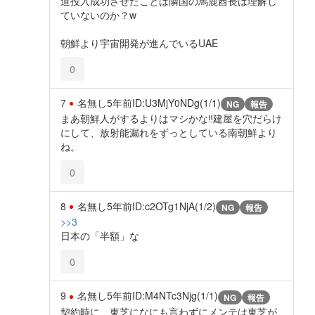
道投入成功させたことは隣国の馬鹿酋長は理解し
ていないのか？w
朝鮮より宇宙開発が進んでいるUAE
0
7
名無し
5年前
ID:U3MjY0NDg(1/1)
NG
報告
まあ朝鮮人がするよりはマシかな‼️建屋を穴だらけ
にして、放射能漏れをずっとしている南朝鮮より
ね。
0
8
名無し
5年前
ID:c2OTg1NjA(1/2)
NG
報告
>>3
日本の「半額」な
0
9
名無し
5年前
ID:M4NTc3Njg(1/1)
NG
報告
契約時に、東芝になにも言わずにメンテは東芝が