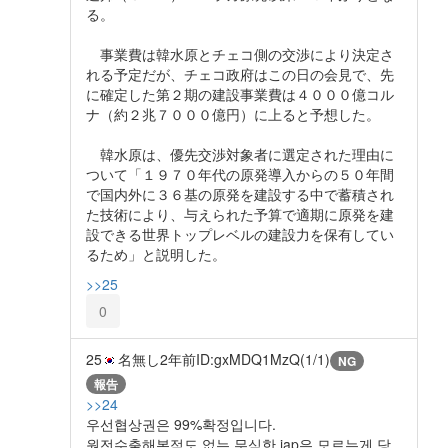
る。
事業費は韓水原とチェコ側の交渉により決定さ
れる予定だが、チェコ政府はこの日の会見で、先
に確定した第２期の建設事業費は４０００億コル
ナ（約２兆７０００億円）に上ると予想した。
韓水原は、優先交渉対象者に選定された理由に
ついて「１９７０年代の原発導入からの５０年間
で国内外に３６基の原発を建設する中で蓄積され
た技術により、与えられた予算で適期に原発を建
設できる世界トップレベルの建設力を保有してい
るため」と説明した。
>>25
0
25
名無し
2年前
ID:gxMDQ1MzQ(1/1)
NG
報告
>>24
우선협상권은 99%확정입니다.
원전수출해본적도 없는 무식한 jap은 모르는게 당