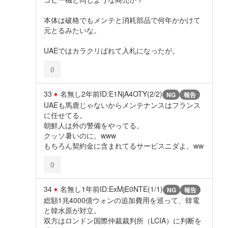
本体は破格でもメンテと消耗部品で何年かかけて
元とるみたいな。
UAEではカラクリばれて入札になったが。
0
33
名無し
2年前
ID:E1NjA4OTY(2/2)
NG
報告
UAEも馬鹿じゃないからメンテナンスはフランス
に任せてる。
朝鮮人は外の警備をやってる。
クッソ暑いのに。www
もちろん契約金に含まれてるサービスニダよ。ww
0
34
名無し
1年前
ID:ExMjE0NTE(1/1)
NG
報告
総額1兆4000億ウォンの追加費用を巡って、韓電
と韓水原が対立。
双方はロンドン国際仲裁裁判所（LCIA）に判断を