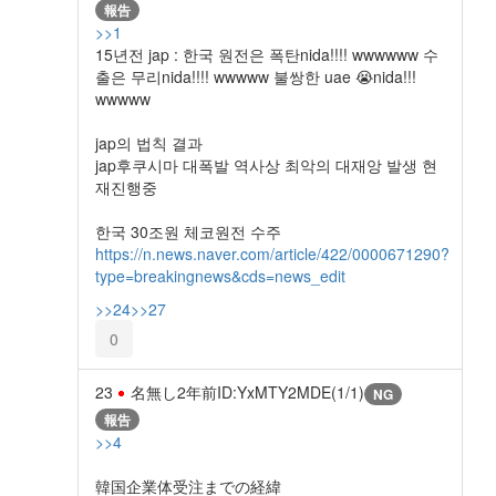
報告
>>1
15년전 jap : 한국 원전은 폭탄nida!!!! wwwwww 수
출은 무리nida!!!! wwwww 불쌍한 uae 😭nida!!!
wwwww
jap의 법칙 결과
jap후쿠시마 대폭발 역사상 최악의 대재앙 발생 현
재진행중
한국 30조원 체코원전 수주
https://n.news.naver.com/article/422/0000671290?
type=breakingnews&cds=news_edit
>>24
>>27
0
23
名無し
2年前
ID:YxMTY2MDE(1/1)
NG
報告
>>4
韓国企業体受注までの経緯