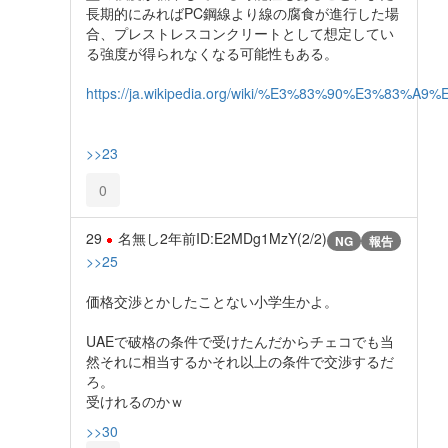
長期的にみればPC鋼線より線の腐食が進行した場
合、プレストレスコンクリートとして想定してい
る強度が得られなくなる可能性もある。
https://ja.wikipedia.org/wiki/%E3%83%90%E3
>>23
0
29
名無し
2年前
ID:E2MDg1MzY(2/2)
NG
報告
>>25
価格交渉とかしたことない小学生かよ。
UAEで破格の条件で受けたんだからチェコでも当
然それに相当するかそれ以上の条件で交渉するだ
ろ。
受けれるのかｗ
>>30