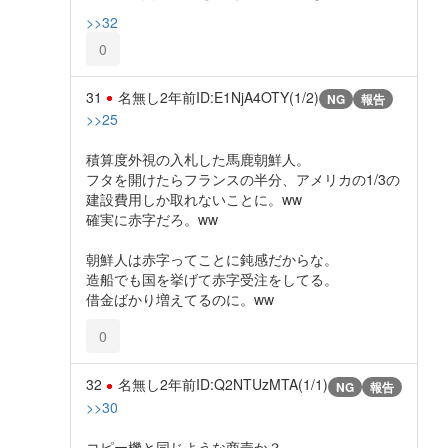
>>32
0
31
名無し
2年前
ID:E1NjA4OTY(1/2)
NG
報告
>>25
積算度外視の入札した馬鹿朝鮮人。
フタを開けたらフランスの半分、アメリカの1/3の
建設費用しか取れないことに。ww
確実に赤字だろ。ww
朝鮮人は赤字ってことに鈍感だからな。
造船でも国を挙げて赤字受注をしてる。
借金ばかり増えてるのに。ww
0
32
名無し
2年前
ID:Q2NTUzMTA(1/1)
NG
報告
>>30
コピー機と同じような商売か？