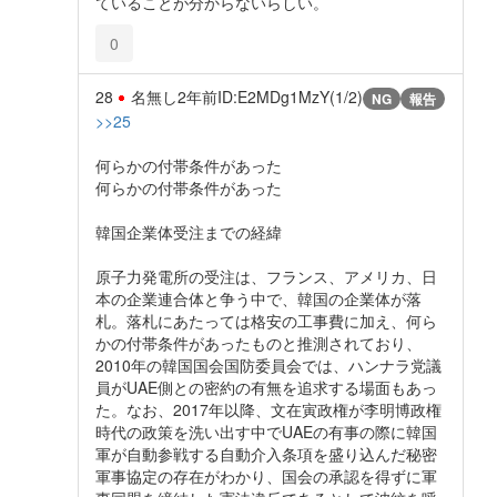
ていることが分からないらしい。
0
28
名無し
2年前
ID:E2MDg1MzY(1/2)
NG
報告
>>25
何らかの付帯条件があった
何らかの付帯条件があった
韓国企業体受注までの経緯
原子力発電所の受注は、フランス、アメリカ、日
本の企業連合体と争う中で、韓国の企業体が落
札。落札にあたっては格安の工事費に加え、何ら
かの付帯条件があったものと推測されており、
2010年の韓国国会国防委員会では、ハンナラ党議
員がUAE側との密約の有無を追求する場面もあっ
た。なお、2017年以降、文在寅政権が李明博政権
時代の政策を洗い出す中でUAEの有事の際に韓国
軍が自動参戦する自動介入条項を盛り込んだ秘密
軍事協定の存在がわかり、国会の承認を得ずに軍