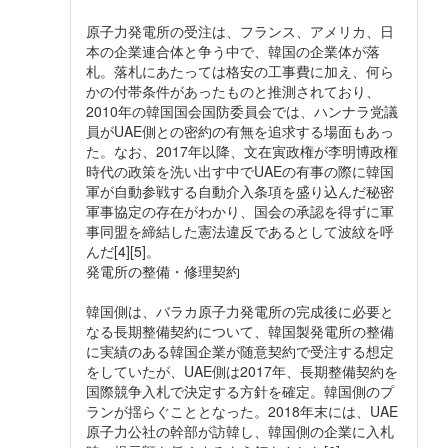
原子力発電所の受注は、フランス、アメリカ、日
本の企業連合体と争う中で、韓国の企業体が落
札。落札にあたっては格安の工事費に加え、何ら
かの付帯条件があったものと推測されており、
2010年の韓国国会国防委員会では、ハンナラ党議
員がUAE側との密約の有無を追求する場面もあっ
た。なお、2017年以降、文在寅政権が李明博政権
時代の政策を洗い出す中でUAEの有事の際に韓国
軍が自動参戦する自動介入条項を盛り込んだ秘密
軍事協定の存在がわかり、国会の承認を得ずに軍
事同盟を締結した憲法違反であるとして波紋を呼
んだ[4][5]。
発電所の整備・修理契約
韓国側は、バラカ原子力発電所の完成後に必要と
なる長期整備契約について、韓国製発電所の整備
に実績のある韓国企業が随意契約で受注する想定
をしていたが、UAE側は2017年、長期整備契約を
国際競争入札で決定する方針を確定。韓国側のプ
ランが揺らぐこととなった。2018年末には、UAE
原子力公社の幹部が訪韓し、韓国側の企業に入札