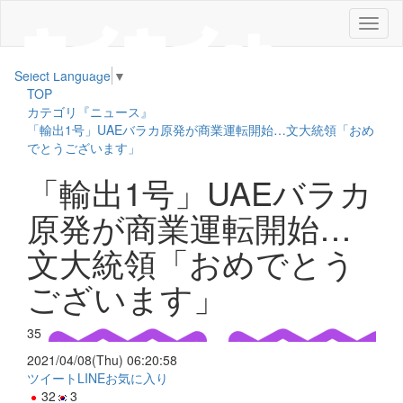
メ
ニ
ュ
Select Language
▼
ー
TOP
カテゴリ『ニュース』
「輸出1号」UAEバラカ原発が商業運転開始…文大統領「おめ
でとうございます」
「輸出1号」UAEバラカ
原発が商業運転開始…
文大統領「おめでとう
ございます」
35
2021/04/08(Thu) 06:20:58
ツイート
LINE
お気に入り
32
3