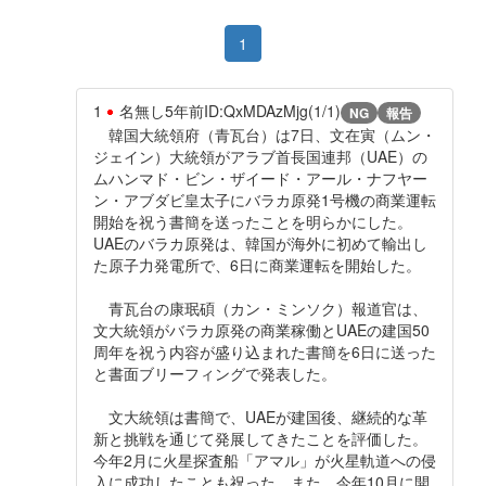
1
1
名無し
5年前
ID:QxMDAzMjg(1/1)
NG
報告
韓国大統領府（青瓦台）は7日、文在寅（ムン・
ジェイン）大統領がアラブ首長国連邦（UAE）の
ムハンマド・ビン・ザイード・アール・ナフヤー
ン・アブダビ皇太子にバラカ原発1号機の商業運転
開始を祝う書簡を送ったことを明らかにした。
UAEのバラカ原発は、韓国が海外に初めて輸出し
た原子力発電所で、6日に商業運転を開始した。
青瓦台の康珉碩（カン・ミンソク）報道官は、
文大統領がバラカ原発の商業稼働とUAEの建国50
周年を祝う内容が盛り込まれた書簡を6日に送った
と書面ブリーフィングで発表した。
文大統領は書簡で、UAEが建国後、継続的な革
新と挑戦を通じて発展してきたことを評価した。
今年2月に火星探査船「アマル」が火星軌道への侵
入に成功したことも祝った。また、今年10月に開