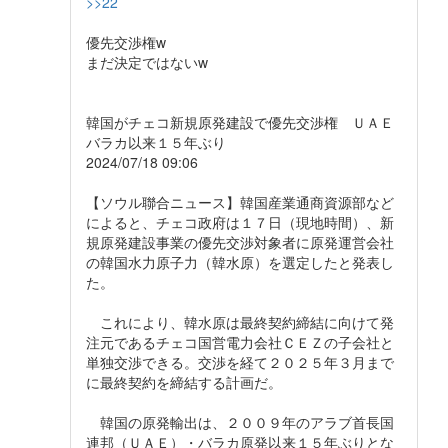
>>22
優先交渉権w
まだ決定ではないw
韓国がチェコ新規原発建設で優先交渉権 ＵＡＥ
バラカ以来１５年ぶり
2024/07/18 09:06
【ソウル聯合ニュース】韓国産業通商資源部など
によると、チェコ政府は１７日（現地時間）、新
規原発建設事業の優先交渉対象者に原発運営会社
の韓国水力原子力（韓水原）を選定したと発表し
た。
これにより、韓水原は最終契約締結に向けて発
注元であるチェコ国営電力会社ＣＥＺの子会社と
単独交渉できる。交渉を経て２０２５年３月まで
に最終契約を締結する計画だ。
韓国の原発輸出は、２００９年のアラブ首長国
連邦（ＵＡＥ）・バラカ原発以来１５年ぶりとな