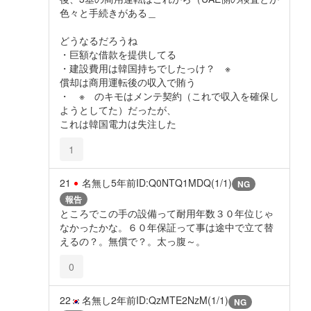
色々と手続きがある＿
どうなるだろうね
・巨額な借款を提供してる
・建設費用は韓国持ちでしたっけ？ ※
償却は商用運転後の収入で賄う
・ ※ のキモはメンテ契約（これで収入を確保し
ようとしてた）だったが、
これは韓国電力は失注した
1
21
名無し
5年前
ID:Q0NTQ1MDQ(1/1)
NG
報告
ところでこの手の設備って耐用年数３０年位じゃ
なかったかな。６０年保証って事は途中で立て替
えるの？。無償で？。太っ腹～。
0
22
名無し
2年前
ID:QzMTE2NzM(1/1)
NG