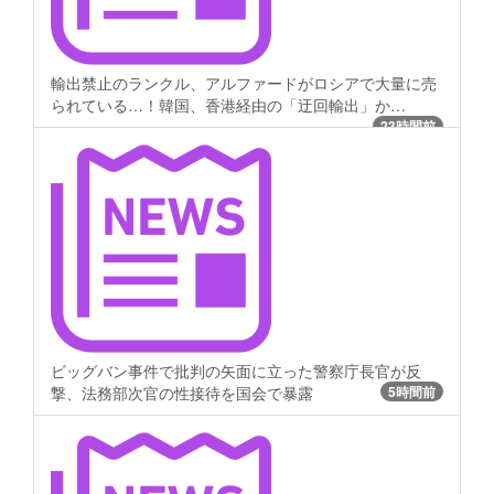
輸出禁止のランクル、アルファードがロシアで大量に売
られている…！韓国、香港経由の「迂回輸出」か…
23時間前
ビッグバン事件で批判の矢面に立った警察庁長官が反
撃、法務部次官の性接待を国会で暴露
5時間前