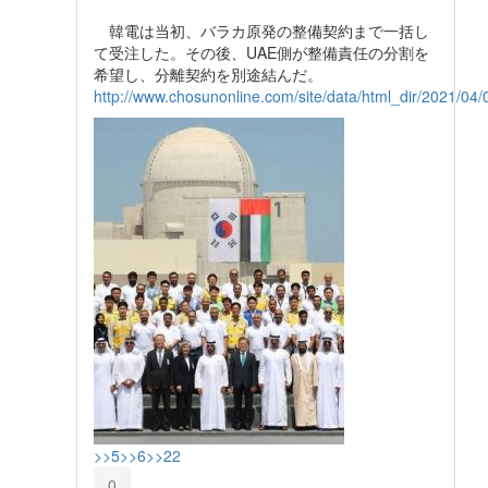
韓電は当初、バラカ原発の整備契約まで一括し
て受注した。その後、UAE側が整備責任の分割を
希望し、分離契約を別途結んだ。
http://www.chosunonline.com/site/data/html_dir/2021/0
>>5
>>6
>>22
0