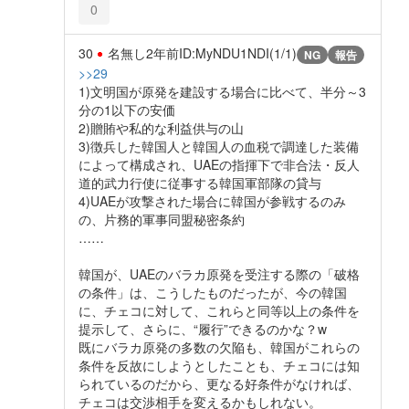
0
30
名無し
2年前
ID:MyNDU1NDI(1/1)
NG
報告
>>29
1)文明国が原発を建設する場合に比べて、半分～3
分の1以下の安価
2)贈賄や私的な利益供与の山
3)徴兵した韓国人と韓国人の血税で調達した装備
によって構成され、UAEの指揮下で非合法・反人
道的武力行使に従事する韓国軍部隊の貸与
4)UAEが攻撃された場合に韓国が参戦するのみ
の、片務的軍事同盟秘密条約
……
韓国が、UAEのバラカ原発を受注する際の「破格
の条件」は、こうしたものだったが、今の韓国
に、チェコに対して、これらと同等以上の条件を
提示して、さらに、“履行”できるのかな？w
既にバラカ原発の多数の欠陥も、韓国がこれらの
条件を反故にしようとしたことも、チェコには知
られているのだから、更なる好条件がなければ、
チェコは交渉相手を変えるかもしれない。