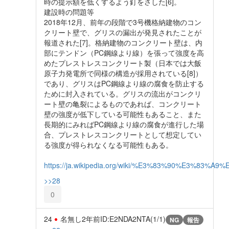
時の提示額を低くするよう釘をさした[6]。
建設時の問題等
2018年12月、前年の段階で3号機格納建物のコン
クリート壁で、グリスの漏出が発見されたことが
報道された[7]。格納建物のコンクリート壁は、内
部にテンドン（PC鋼線より線）を張って強度を高
めたプレストレスコンクリート製（日本では大飯
原子力発電所で同様の構造が採用されている[8]）
であり、グリスはPC鋼線より線の腐食を防止する
ために封入されている。グリスの流出がコンクリ
ート壁の亀裂によるものであれば、コンクリート
壁の強度が低下している可能性もあること、また
長期的にみればPC鋼線より線の腐食が進行した場
合、プレストレスコンクリートとして想定してい
る強度が得られなくなる可能性もある。
https://ja.wikipedia.org/wiki/%E3%83%90%E3
>>28
0
24
名無し
2年前
ID:E2NDA2NTA(1/1)
NG
報告