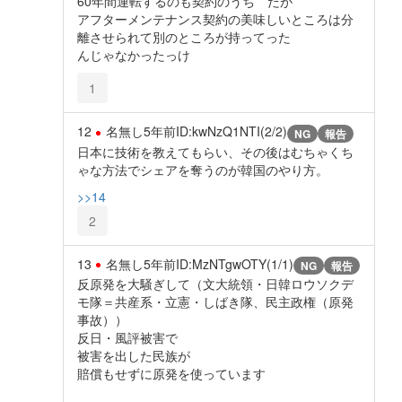
60年間運転するのも契約のうち だが
アフターメンテナンス契約の美味しいところは分
離させられて別のところが持ってった
んじゃなかったっけ
1
12
名無し
5年前
ID:kwNzQ1NTI(2/2)
NG
報告
日本に技術を教えてもらい、その後はむちゃくち
ゃな方法でシェアを奪うのが韓国のやり方。
>>14
2
13
名無し
5年前
ID:MzNTgwOTY(1/1)
NG
報告
反原発を大騒ぎして（文大統領・日韓ロウソクデ
モ隊＝共産系・立憲・しばき隊、民主政権（原発
事故））
反日・風評被害で
被害を出した民族が
賠償もせずに原発を使っています