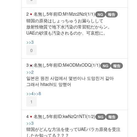
2
名無し
5年前
ID:M1Mzc2NzI(1/1)
NG
報告
韓国の原発はしょっちゅうお漏らしして
放射性物質で地下水汚染の常習犯だからン。
UAEの砂漠も汚染されるのか、可哀想に。
>>3
0
3
名無し
5年前
ID:M4ODMxODQ(1/1)
NG
報告
>>2
일본은 원전 사업에서 몇번이나 도망친거 같아
그래서 hitachi도 망했어
>>4
>>8
1
4
名無し
5年前
ID:kwNzQ1NTI(1/2)
NG
報告
>>3
韓国がどんな方法を使ってUAEバラカ原発を受注
したか知ってる？？？