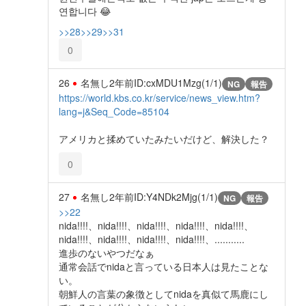
연합니다 😂
>>28
>>29
>>31
0
26
名無し
2年前
ID:cxMDU1Mzg(1/1)
NG
報告
https://world.kbs.co.kr/service/news_view.htm?
lang=j&Seq_Code=85104
アメリカと揉めていたみたいだけど、解決した？
0
27
名無し
2年前
ID:Y4NDk2Mjg(1/1)
NG
報告
>>22
nida!!!!、nida!!!!、nida!!!!、nida!!!!、nida!!!!、
nida!!!!、nida!!!!、nida!!!!、nida!!!!、...........
進歩のないやつだなぁ
通常会話でnidaと言っている日本人は見たことな
い。
朝鮮人の言葉の象徴としてnidaを真似て馬鹿にし