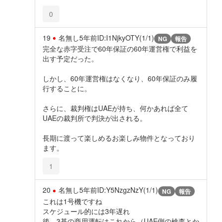
0
19
名無し
5年前
ID:I1NjkyOTY(1/1)
NG
報告
完全な赤字受注で60年保証の60年運営権で利益を
出す予定だった。
しかし、60年運営権はなくなり、60年保証のみ履
行することに。
さらに、裁判権はUAEが持ち、何かあれば全て
UAEの裁判所で判決が出される。
長期に渡って楽しめるお楽しみ物件となっており
ます。
1
20
名無し
5年前
ID:Y5NzgzNzY(1/1)
NG
報告
これは1号機ですね
スケジュール的には3年遅れ
後、3基の商用運転はこれから（UAE側の検査とか