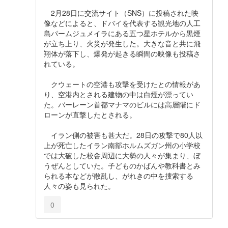
2月28日に交流サイト（SNS）に投稿された映
像などによると、ドバイを代表する観光地の人工
島パームジュメイラにある五つ星ホテルから黒煙
が立ち上り、火災が発生した。大きな音と共に飛
翔体が落下し、爆発が起きる瞬間の映像も投稿さ
れている。
クウェートの空港も攻撃を受けたとの情報があ
り、空港内とされる建物の中は白煙が漂ってい
た。バーレーン首都マナマのビルには高層階にド
ローンが直撃したとされる。
イラン側の被害も甚大だ。28日の攻撃で80人以
上が死亡したイラン南部ホルムズガン州の小学校
では大破した校舎周辺に大勢の人々が集まり、ぼ
うぜんとしていた。子どものかばんや教科書とみ
られる本などが散乱し、がれきの中を捜索する
人々の姿も見られた。
0