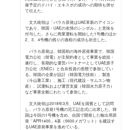
催予定のドバイ・エキスポの成功への期待も併せ
て伝えた。
文大統領は「バラカ原発はUAE革新のアイコン
であり、韓国・UAEの友情のシンボル」と意味を
付与した。さらに商業運転を開始した1号機のほか
2、3、4号機の残りの過程の成功も祈念した。
バラカ原発は、韓国初の海外原発事業で、韓国
電力公社（韓電）が主契約者として事業を総括・
遂行し、長期的な運営パートナーとしてUAE原子
力公社（ENEC）と合弁投資の形態で参加してい
る。韓国の企業が設計（韓国電力技術）、製造
（斗山重工業）、施工（現代建設・サムスン物
産）、試運転および運営支援（韓国水力原子力）
など事業全般にわたって参加した。
文大統領は2018年3月、UAEを国賓として訪問
し、バラカ原発1号機の完工記念式に出席した。韓
国は今回の1号機を含め、自国で開発した輸出用原
発「APR1400」4基（5600メガワット）を建設す
るUAE原発事業を進めている。