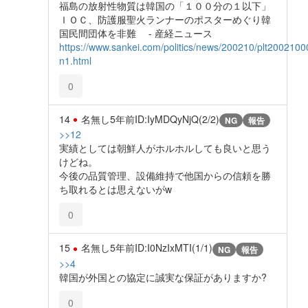
福島の放射性物質は韓国の「１００分の１以下」
ＩＯＣ、防護服聖火ランナーのポスターめぐり韓
国民間団体を非難 - 産経ニュース
https://www.sankei.com/politics/news/200210/plt2002100
n1.html
0
14
名無し
5年前
ID:IyMDQyNjQ(2/2)
NG
報告
>>12
実績としては朝鮮人がホルホルしても良いと思う
けどね。
今後の品質管理、設備維持で他国からの信頼を勝
ち取れるとは思えないがw
0
15
名無し
5年前
ID:I0NzIxMTI(1/1)
NG
報告
>>4
韓国が外国との協定に誠実な保証がありますか?
0