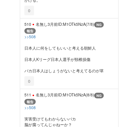
0
510
名無し
3月前
ID:M1OTk5NzA(7/8)
NG
報告
>>508
日本人に何をしてもいいと考える朝鮮人
日本人Kリーグ日本人選手が頸椎損傷
バカ日本人はしょうがないと考えてるのが草
0
511
名無し
3月前
ID:M1OTk5NzA(8/8)
NG
報告
>>508
実害受けてもわからないバカ
脳が腐ってんじゃねーか？