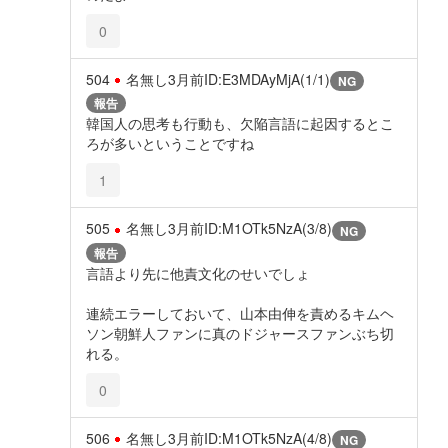
0
504
名無し
3月前
ID:E3MDAyMjA(1/1)
NG
報告
韓国人の思考も行動も、欠陥言語に起因するとこ
ろが多いということですね
1
505
名無し
3月前
ID:M1OTk5NzA(3/8)
NG
報告
言語より先に他責文化のせいでしょ
連続エラーしておいて、山本由伸を責めるキムヘ
ソン朝鮮人ファンに真のドジャースファンぶち切
れる。
0
506
名無し
3月前
ID:M1OTk5NzA(4/8)
NG