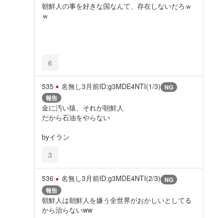
朝鮮人の事を好きな国なんて、存在しないだろｗ
ｗ
6
535
名無し
3月前
ID:g3MDE4NTI(1/3)
NG
報告
金に汚い猿、それが朝鮮人
だから石油をやらない
byイラン
3
536
名無し
3月前
ID:g3MDE4NTI(2/3)
NG
報告
朝鮮人は朝鮮人を嫌う全世界がおかしいとしてる
から治らないww