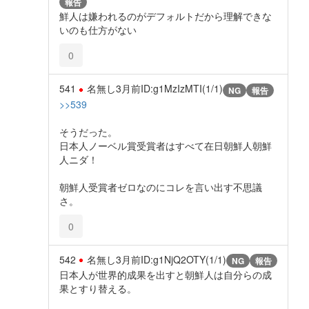
報告
鮮人は嫌われるのがデフォルトだから理解できな
いのも仕方がない
0
541
名無し
3月前
ID:g1MzIzMTI(1/1)
NG
報告
>>539
そうだった。
日本人ノーベル賞受賞者はすべて在日朝鮮人朝鮮
人ニダ！
朝鮮人受賞者ゼロなのにコレを言い出す不思議
さ。
0
542
名無し
3月前
ID:g1NjQ2OTY(1/1)
NG
報告
日本人が世界的成果を出すと朝鮮人は自分らの成
果とすり替える。