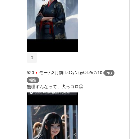
0
520
モーム
3月前
ID:QyNjgyODA(7/10)
NG
報告
無理すんなって、犬っコロ🤗