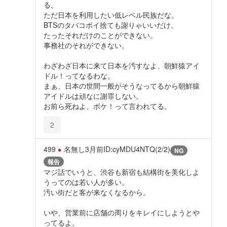
る。
ただ日本を利用したい低レベル民族だな。
BTSのタバコポイ捨ても謝りゃいいだけ。
たったそれだけのことができない。
事務社のそれができない。
わざわざ日本に来て日本を汚すなよ、朝鮮猿アイ
ドル！ってなるわな。
まぁ、日本の世間一般がそうなってるから朝鮮猿
アイドルは頑なに謝罪しない。
お前ら死ねよ、ボケ！って言われてる。
2
499
名無し
3月前
ID:cyMDU4NTQ(2/2)
NG
報告
マジ話でいうと、渋谷も新宿も結構街を美化しよ
うってのは若い人が多い。
汚い街だと客が来なくなるから。
いや、営業前に店舗の周りをキレイにしようとや
ってるよ。