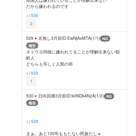
韓国人は嫌われていることが理解出来ない
だから嫌われるのです
>>530
2
529
名無し
3月前
ID:EwNjAxMTA(1/1)
NG
報告
ネトウヨ同様に嫌われてることが理解出来ない朝
鮮人
どちらも等しく人類の癌
>>533
1
530
日向回廊
3月前
ID:k0NDk4NzA(1/2)
NG
報告
>>528
まぁ、あと100年ももたない民族だしｗ