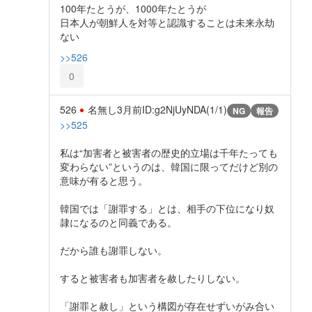
100年たとうが、1000年たとうが
日本人が朝鮮人を対等と認識することは未来永劫
ない
>>526
0
526
名無し
3月前
ID:g2NjUyNDA(1/1)
NG
報告
>>525
私は“加害者と被害者の歴史的立場は千年たっても
変わらない”というのは、韓国に限ってだけど別の
意味が有ると思う。
韓国では「謝罪する」とは、相手の下位になり奴
隷になるのと同義である。
だから誰も謝罪しない。
すると被害者も加害者を赦したりしない。
「謝罪と赦し」という構図が存在せずいがみ合い