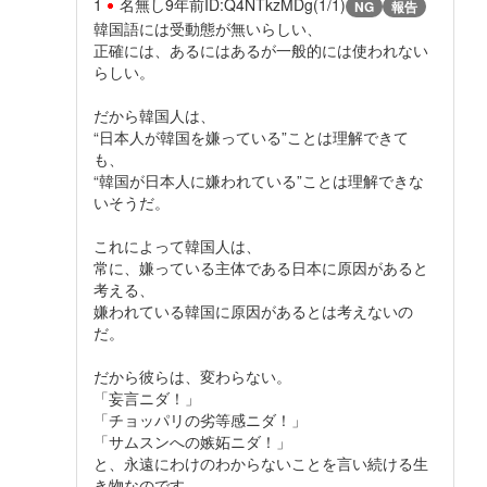
1
名無し
9年前
ID:Q4NTkzMDg(1/1)
NG
報告
韓国語には受動態が無いらしい、
正確には、あるにはあるが一般的には使われない
らしい。
だから韓国人は、
“日本人が韓国を嫌っている”ことは理解できて
も、
“韓国が日本人に嫌われている”ことは理解できな
いそうだ。
これによって韓国人は、
常に、嫌っている主体である日本に原因があると
考える、
嫌われている韓国に原因があるとは考えないの
だ。
だから彼らは、変わらない。
「妄言ニダ！」
「チョッパリの劣等感ニダ！」
「サムスンへの嫉妬ニダ！」
と、永遠にわけのわからないことを言い続ける生
き物なのです。