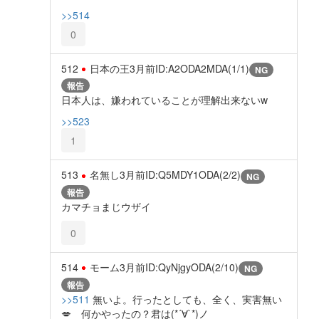
>>514
0
512
日本の王
3月前
ID:A2ODA2MDA(1/1)
NG
報告
日本人は、嫌われていることが理解出来ないw
>>523
1
513
名無し
3月前
ID:Q5MDY1ODA(2/2)
NG
報告
カマチョまじウザイ
0
514
モーム
3月前
ID:QyNjgyODA(2/10)
NG
報告
>>511
無いよ。行ったとしても、全く、実害無い
💋 何かやったの？君は(*´∀`*)ノ