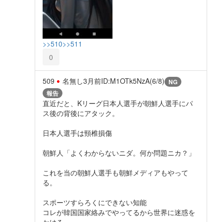
>>510
>>511
0
509
名無し
3月前
ID:M1OTk5NzA(6/8)
NG
報告
直近だと、Kリーグ日本人選手が朝鮮人選手にパ
ス後の背後にアタック。
日本人選手は頸椎損傷
朝鮮人「よくわからないニダ。何か問題ニカ？」
これを当の朝鮮人選手も朝鮮メディアもやって
る。
スポーツすらろくにできない知能
コレが韓国国家絡みでやってるから世界に迷惑を
かける。