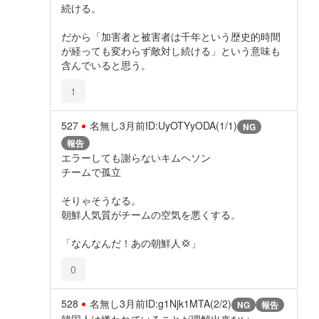
続ける。
だから「加害者と被害者は千年という歴史的時間
が経っても変わらず敵対し続ける」という意味も
含んでいると思う。
1
527
名無し
3月前
ID:UyOTYyODA(1/1)
NG
報告
エラーしても謝らないキムヘソン
チームで孤立
そりゃそうなる。
朝鮮人気質がチームの空気を悪くする。
「なんなんだ！あの朝鮮人💢」
0
528
名無し
3月前
ID:g1Njk1MTA(2/2)
NG
報告