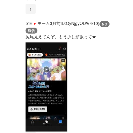
1
516
モーム
3月前
ID:QyNjgyODA(4/10)
NG
報告
尻尾見えてんぞ、もう少し頑張って💋