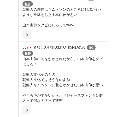
報告
朝鮮人の理屈はキムヘソンのところに打球が行く
ような投球をした山本由伸が悪い。
山本由伸をクビにしろってwww
0
507
名無し
3月前
ID:M1OTk5NzA(5/8)
NG
報告
山本由伸に恥をかかされたから、山本由伸をクビ
にしろ！
朝鮮人文化そのもの
朝鮮人文化ではそうなのよね
朝鮮人キムヘソンに恥をかかせた山本由伸が悪い
やたら声がでかいから、ドジャースファンも朝鮮
人って何なの？って状態
0