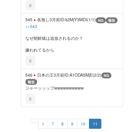
0
545
名無し
3月前
ID:k2MjY3MDI(1/1)
NG
報告
>>543
なぜ朝鮮猿は追放されるのか？
嫌われてるから
0
546
日本の王
3月前
ID:A1ODA5MjE(2/2)
NG
報告
ジャーッッップwwwwwwwwww
0
1
7
8
9
10
11