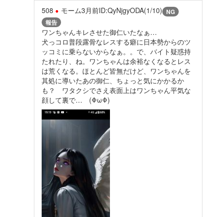
508
モーム
3月前
ID:QyNjgyODA(1/10)
NG
報告
ワンちゃんキレさせた御仁いたなぁ…
犬っコロ普段露骨なレスする癖に日本勢からのツ
ッコミに乗らないからなぁ。。で、バイト疑惑持
たれたり、ね。ワンちゃんは余裕なくなるとレス
は荒くなる。ほとんど皆無だけど、ワンちゃんを
其処に導いたあの御仁、ちょっと気にかかるか
も？ ワタクシでさえ表面上はワンちゃん平気な
顔して裏で… (ΦωΦ)