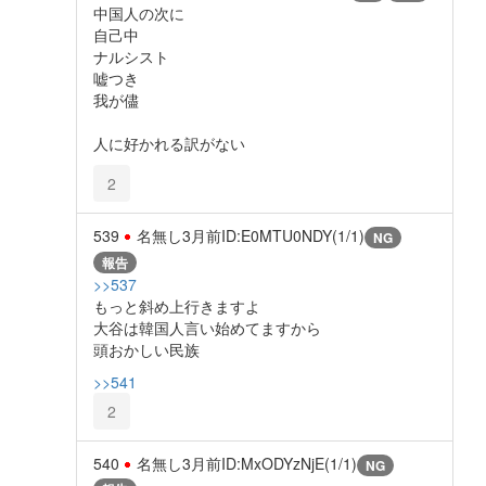
中国人の次に
自己中
ナルシスト
嘘つき
我が儘
人に好かれる訳がない
2
539
名無し
3月前
ID:E0MTU0NDY(1/1)
NG
報告
>>537
もっと斜め上行きますよ
大谷は韓国人言い始めてますから
頭おかしい民族
>>541
2
540
名無し
3月前
ID:MxODYzNjE(1/1)
NG