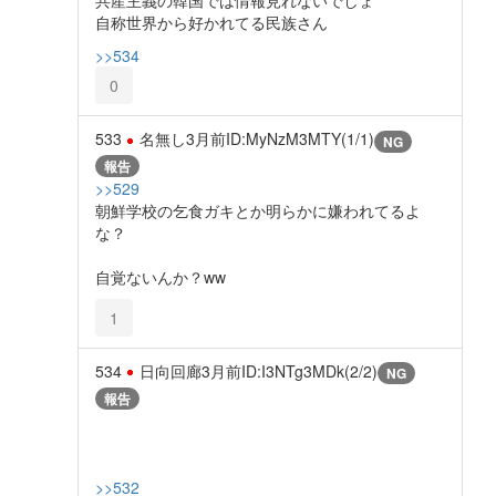
共産主義の韓国では情報見れないでしょ
自称世界から好かれてる民族さん
>>534
0
533
名無し
3月前
ID:MyNzM3MTY(1/1)
NG
報告
>>529
朝鮮学校の乞食ガキとか明らかに嫌われてるよ
な？
自覚ないんか？ww
1
534
日向回廊
3月前
ID:I3NTg3MDk(2/2)
NG
報告
>>532