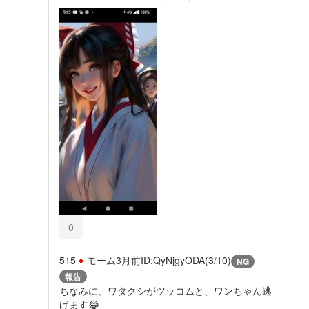
0
515
モーム
3月前
ID:QyNjgyODA(3/10)
NG
報告
ちなみに、ワタクシがツッコムと、ワンちゃん逃
げます😂