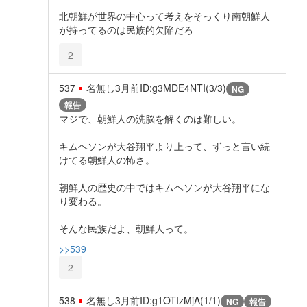
北朝鮮が世界の中心って考えをそっくり南朝鮮人
が持ってるのは民族的欠陥だろ
2
537
名無し
3月前
ID:g3MDE4NTI(3/3)
NG
報告
マジで、朝鮮人の洗脳を解くのは難しい。
キムヘソンが大谷翔平より上って、ずっと言い続
けてる朝鮮人の怖さ。
朝鮮人の歴史の中ではキムヘソンが大谷翔平にな
り変わる。
そんな民族だよ、朝鮮人って。
>>539
2
538
名無し
3月前
ID:g1OTIzMjA(1/1)
NG
報告