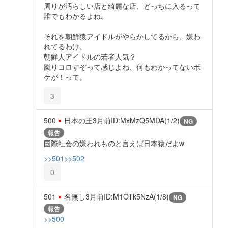
周りが汚らしい店と綺麗な店、どっちに入るって
誰でもわかるよね。
それを朝鮮猿アイドルがやらかしてるから、嫌わ
れてるわけ。
朝鮮人アイドルの若者人気？
蹴りコロすぞって感じよね、何もわかってないボ
ケが！って。
3
500
日本の王
3月前
ID:MxMzQ5MDA(1/2)
NG
報告
国際社会の嫌われものと言えば日本猿だよw
>>501
>>502
0
501
名無し
3月前
ID:M1OTk5NzA(1/8)
NG
報告
>>500