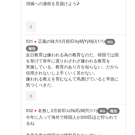
消滅への過程を見届けよう♪
0
531
正義の味方
3月前
ID:kyMjYyNjU(1/1)
NG
報告
反日教育は嫌われる為の教育なのだ。韓国では国
を挙げて長年に渡りわざわざ嫌われる教育を
実施している。教育のあり方を知らない。だから
信用されないし上手くいく筈がない。
嫌われる教えを育むなんて馬鹿げていると早急に
気づくべきだ。
0
532
名無し
3月前
ID:czNzEzMjY(1/1)
NG
報告
今年に入って海外で韓国人が200匹ほど狩られて
るね