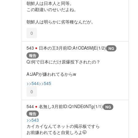
朝鮮人は日本人と同等。
この勘違いのせいだよね。
朝鮮人は明らかに劣等種なんだが。
0
543
日本の王
3月前
ID:A1ODA5MjE(1/2)
NG
報告
Q∶何で日本にだけ原爆投下されたの？
A∶JAPが嫌われてるからw
>>544
>>545
0
544
名無し
3月前
ID:Q1NDE0NTg(1/1)
NG
報告
>>543
カイカイなんてネットの掲示板ですら
お前嫌われてると自覚しろよ🤭