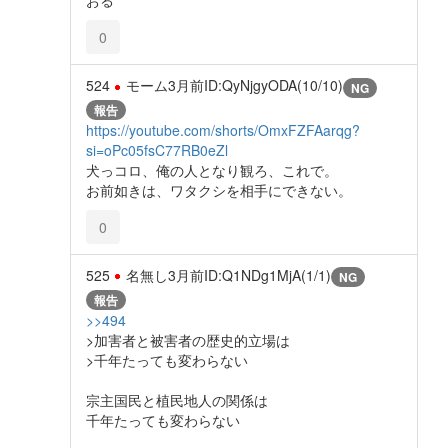
おる
0
524
モーム
3月前
ID:QyNjgyODA(10/10)
NG
報告
https://youtube.com/shorts/OmxFZFAarqg?
si=oPc05fsC77RB0eZl
犬っコロ、俺の人となり観ろ、これで。
お前如きは、ワタクシを相手にできない。
0
525
名無し
3月前
ID:Q1NDg1MjA(1/1)
NG
報告
>>494
>加害者と被害者の歴史的立場は
>千年たっても変わらない
宗主国民と植民地人の関係は
千年たっても変わらない