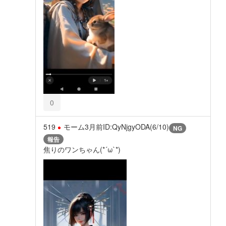
0
519
モーム
3月前
ID:QyNjgyODA(6/10)
NG
報告
焦りのワンちゃん(*´ω`*)