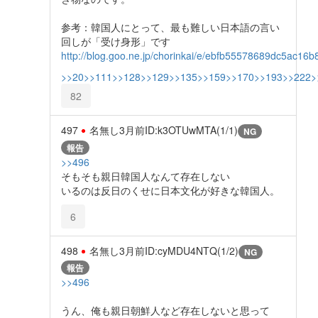
参考：韓国人にとって、最も難しい日本語の言い
回しが「受け身形」です
http://blog.goo.ne.jp/chorinkai/e/ebfb55578689dc5ac1
>>20
>>111
>>128
>>129
>>135
>>159
>>170
>>193
>>222
>
82
497
名無し
3月前
ID:k3OTUwMTA(1/1)
NG
報告
>>496
そもそも親日韓国人なんて存在しない
いるのは反日のくせに日本文化が好きな韓国人。
6
498
名無し
3月前
ID:cyMDU4NTQ(1/2)
NG
報告
>>496
うん、俺も親日朝鮮人など存在しないと思って