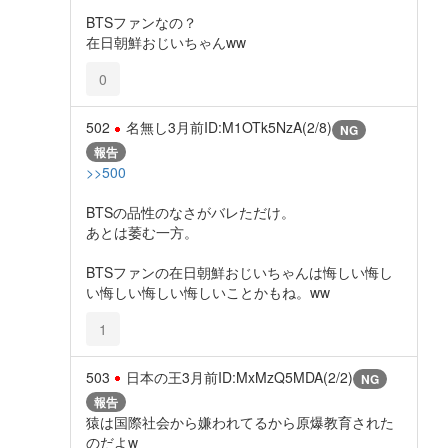
BTSファンなの？
在日朝鮮おじいちゃんww
0
502
名無し
3月前
ID:M1OTk5NzA(2/8)
NG
報告
>>500
BTSの品性のなさがバレただけ。
あとは萎む一方。
BTSファンの在日朝鮮おじいちゃんは悔しい悔し
い悔しい悔しい悔しいことかもね。ww
1
503
日本の王
3月前
ID:MxMzQ5MDA(2/2)
NG
報告
猿は国際社会から嫌われてるから原爆教育された
のだよw