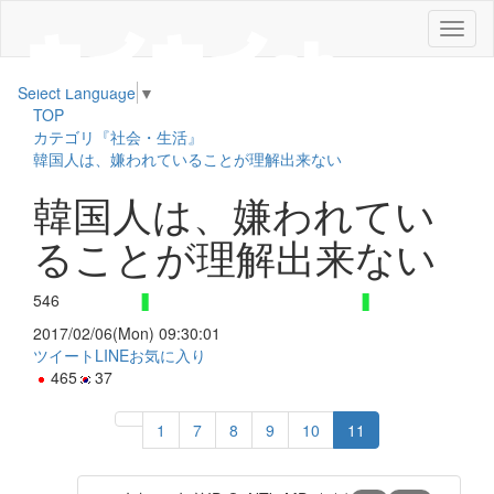
メ
ニ
ュ
Select Language
▼
ー
TOP
カテゴリ『社会・生活』
韓国人は、嫌われていることが理解出来ない
韓国人は、嫌われてい
ることが理解出来ない
546
2017/02/06(Mon) 09:30:01
ツイート
LINE
お気に入り
465
37
1
7
8
9
10
11