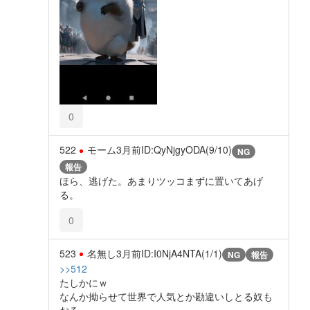
0
522
モーム
3月前
ID:QyNjgyODA(9/10)
NG
報告
ほら、逃げた。あまりツッコまずに置いてあげ
る。
0
523
名無し
3月前
ID:I0NjA4NTA(1/1)
NG
報告
>>512
たしかにｗ
なんか拗らせて世界で人気とか勘違いしとる奴も