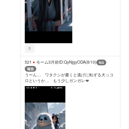
0
521
モーム
3月前
ID:QyNjgyODA(8/10)
NG
報告
うーん… ワタクシが書くと逃げに転ずる犬っコ
ロというか… もう少しガンガレ💋