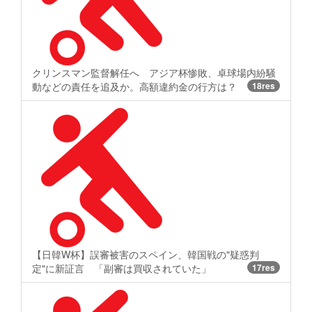
クリンスマン監督解任へ アジア杯惨敗、卓球場内紛騒
動などの責任を追及か。高額違約金の行方は？
18res
【日韓W杯】誤審被害のスペイン、韓国戦の"疑惑判
定"に新証言 「副審は買収されていた」
17res