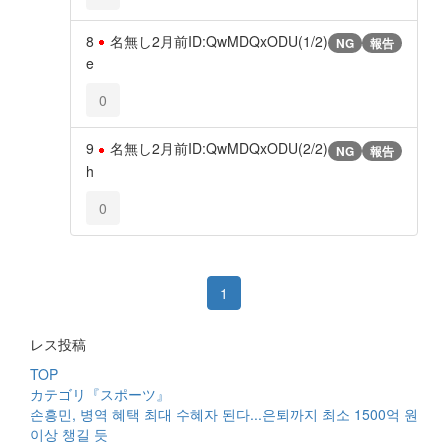
8
名無し
2月前
ID:QwMDQxODU(1/2)
NG
報告
e
0
9
名無し
2月前
ID:QwMDQxODU(2/2)
NG
報告
h
0
1
レス投稿
TOP
カテゴリ『スポーツ』
손흥민, 병역 혜택 최대 수혜자 된다...은퇴까지 최소 1500억 원
이상 챙길 듯