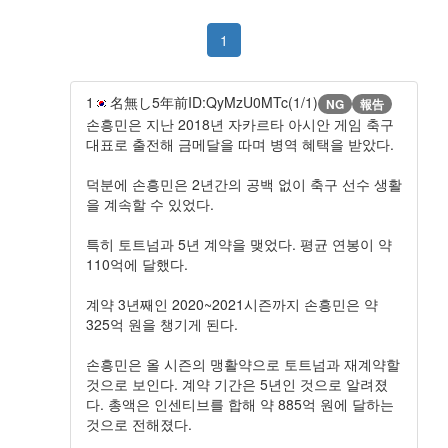
1
1
名無し
5年前
ID:QyMzU0MTc(1/1)
NG
報告
손흥민은 지난 2018년 자카르타 아시안 게임 축구
대표로 출전해 금메달을 따며 병역 혜택을 받았다.
덕분에 손흥민은 2년간의 공백 없이 축구 선수 생활
을 계속할 수 있었다.
특히 토트넘과 5년 계약을 맺었다. 평균 연봉이 약
110억에 달했다.
계약 3년째인 2020~2021시즌까지 손흥민은 약
325억 원을 챙기게 된다.
손흥민은 올 시즌의 맹활약으로 토트넘과 재계약할
것으로 보인다. 계약 기간은 5년인 것으로 알려졌
다. 총액은 인센티브를 합해 약 885억 원에 달하는
것으로 전해졌다.