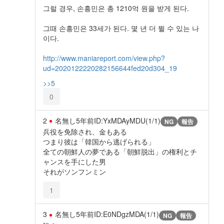
그럴 경우, 손흥민은 총 1210억 원을 받게 된다.
그때 손흥민은 33세가 된다. 몇 년 더 뛸 수 있는 나
이다.
http://www.maniareport.com/view.php?
ud=2020122220282156644fed20d304_19
>>5
0
2
名無し
5年前
ID:YxMDAyMDU(1/1)
NG
報告
兵役を免除され、金もある
つまり彼は「韓国から逃げられる」
全ての朝鮮人の夢である「朝鮮脱出」の権利とチ
ャンスを手にした男
それがソンフンミン
1
3
名無し
5年前
ID:E0NDgzMDA(1/1)
NG
報告