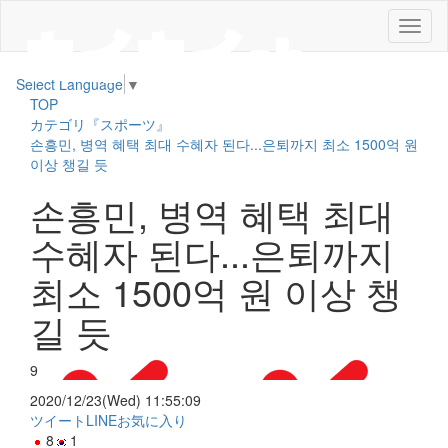
メ
ニ
ュ
Select Language
▼
ー
TOP
カテゴリ『スポーツ』
손흥민, 병역 혜택 최대 수혜자 된다...은퇴까지 최소 1500억 원
이상 챙길 듯
손흥민, 병역 혜택 최대
수혜자 된다...은퇴까지
최소 1500억 원 이상 챙
길 듯
9
2020/12/23(Wed) 11:55:09
ツイート
LINE
お気に入り
8
1