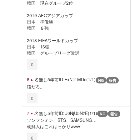
韓国 現在グループ2位
2019 AFCアジアカップ
日本 準優勝
韓国 ８強
2018 FIFAワールドカップ
日本 16強
韓国 グループリーグ敗退
0
6
名無し
5年前
ID:ExNjI1MDc(1/1)
NG
報告
猿だろ。
0
7
名無し
5年前
ID:U0NjU5NzE(1/1)
NG
報告
ソンフンミン、BTS、SAMSUNG…
朝鮮人はこればっかりwww
0