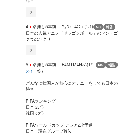
誰？
0
4
名無し
5年前
ID:YyNzU4OTc(1/1)
NG
報告
日本の人気アニメ「ドラゴンボール」のソン・ゴ
クウのパクリ
0
5
名無し
5年前
ID:E4MTM4NzA(1/1)
NG
報告
>>1
（笑）
どんなに韓国人が熱心にオナニーをしても日本の
勝ち！
FIFAランキング
日本 27位
韓国 38位
FIFAワールドカップ アジア2次予選
日本 現在グループ首位