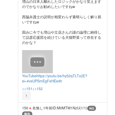
増山の日本人離れしたロジックがかなり笑えます
のでかなりお勧めしたいですねw
西脇弁護士の説明が相変わらず素晴らしく解り易
いですねw
因みに今でも増山や立花さんの謎の論理に納得し
て詰彦応援団を続けている犬猫野菜って存在する
のかな？
YouTube
https://youtu.be/hy52qTLTx2E?
si=4vsUPSmEgFeHEs4h
>>151
>>152
1
150
名無し
1年前
ID:M0MTM1NzU(1/1)
NG
報告