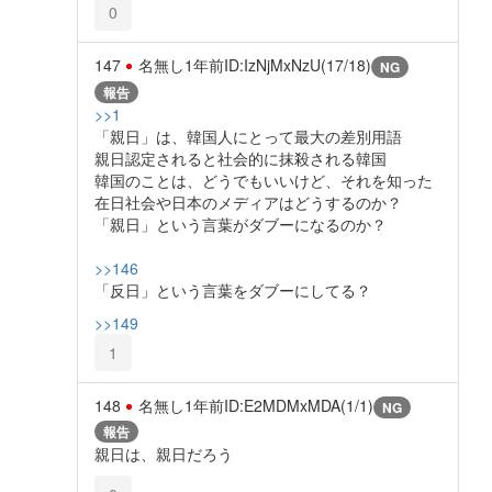
0
147
名無し
1年前
ID:IzNjMxNzU(17/18)
NG
報告
>>1
「親日」は、韓国人にとって最大の差別用語
親日認定されると社会的に抹殺される韓国
韓国のことは、どうでもいいけど、それを知った
在日社会や日本のメディアはどうするのか？
「親日」という言葉がダブーになるのか？
>>146
「反日」という言葉をダブーにしてる？
>>149
1
148
名無し
1年前
ID:E2MDMxMDA(1/1)
NG
報告
親日は、親日だろう