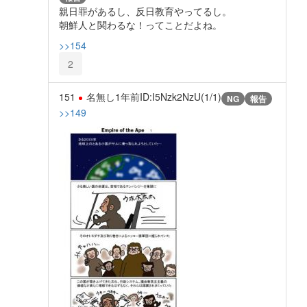
親日罪があるし、反日教育やってるし。
朝鮮人と関わるな！ってことだよね。
>>154
2
151
名無し
1年前
ID:I5Nzk2NzU(1/1)
NG
報告
>>149