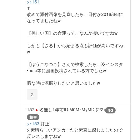
>>151
↑
改めて添付画像を見直したら、日付が2018/6/8に
なってましたねw
【美しい国】の命運って、なんか凄いですねw
しかも【さる】から始まる点も評価が高いですね
w
【ぼうごなつこ】さんで検索したら、X•インスタ
•note等に漫画投稿されている方でしたw
暇な時に深掘りしたいと思いましたw
2
157
名無し
1年前
ID:M0MzMyMDI(2/2)
NG
報告
>>153
訂正
> 素晴らしいアンカーだと素直に感じましたので
反レスしますねw