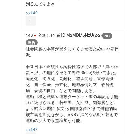
判るんですよw
>>149
1
146
名無し
1年前
ID:M2MDM5NzU(2/2)
NG
報告
社会問題の本質が見えにくくさせるための 非新日
派。
非新日派の正統性や純粋性追求で内部で「真の非
親日派」の地位を巡る主導権 争いが続いてきた。
過激化、硬直化、高齢化、継承問題、官僚両班
化、自己保全、形式化、地域感情対立、教育現
場、表現の自由、などで問題はある。
運動目標と戦略や運動ターゲット層の再設定は無
限に続けられる、若年層、女性層、知識層など、
より幅広い層に 多文化 国際協調路線 で排他的民
族主義を抑えながら、SNSや法的な活動や芸術で
運動の拡大で収益増加が可能。
>>147