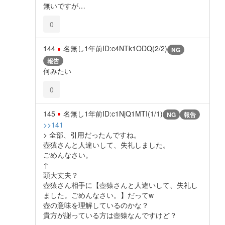
無いですが…
0
144
名無し
1年前
ID:c4NTk1ODQ(2/2)
NG
報告
何みたい
0
145
名無し
1年前
ID:c1NjQ1MTI(1/1)
NG
報告
>>141
> 全部、引用だったんですね。
壺猿さんと人違いして、失礼しました。
ごめんなさい。
↑
頭大丈夫？
壺猿さん相手に【壺猿さんと人違いして、失礼し
ました。ごめんなさい。】だってw
壺の意味を理解しているのかな？
貴方が謝っている方は壺猿なんですけど？