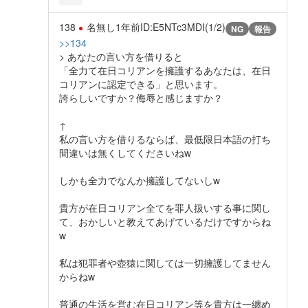
138
名無し
1年前
ID:E5NTc3MDI(1/2)
NG
報告
>>134
> あなたの言い方を借りると
「全力て在日コリアンを擁護するあなたは、在日
コリアンに認定できる」と思います。
誇らしいですか？侮辱と感じますか？
↑
私の言い方を借りるならば、最低限日本語の打ち
間違いは無くしてくださいねw
しかも全力でなんか擁護してないしw
貴方が在日コリアン全てを罪人扱いする事に関し
て、おかしいと教えてあげているだけですからね
w
私は犯罪者や壺猿に関しては一切擁護してません
からねw
普通の生活を営む在日コリアン等を貴方は一纏め