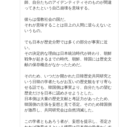
師、自分たちのアイデンティティそのものが間違
ってきたという自己崩壊を意味する。
彼らは儒教社会の国だ。
それが意味することは目上の人間に逆らえないと
いうもの。
でも日本が歴史分野では多くの部分が事実に近
い。
その決定的な理由は日本統治時代が終わり、朝鮮
戦争が起きるまでの時代、朝鮮、韓国には歴史文
献の保存概念がなかったためだ。
そのため、いつだか開かれた日韓歴史共同研究と
いう日韓の学者たちがお互いの歴史観をすり寄ら
せる話でも、韓国側は事実より、自分たちの望む
歴史だけを日本に認めさせようとした。
日本側は大量の歴史文献と考証力があったため、
韓国側の主張を妄想と見て否定。そのため韓国側
が激昂し、共同研究会は自然消滅した。
この学者ともあろう者が、妄想を提示し、否定さ
れれば激昂するという構図は日本側の学者からす