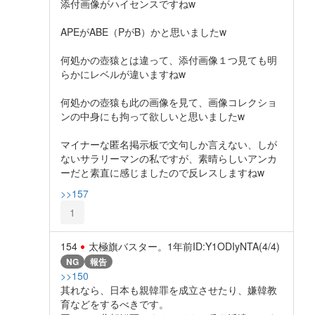
添付画像がハイセンスですねw
APEがABE（PがB）かと思いましたw
何処かの壺猿とは違って、添付画像１つ見ても明
らかにレベルが違いますねw
何処かの壺猿も此の画像を見て、画像コレクショ
ンの中身にも拘って欲しいと思いましたw
マイナーな匿名掲示板で文句しか言えない、しが
ないサラリーマンの私ですが、素晴らしいアンカ
ーだと素直に感じましたので反レスしますねw
>>157
1
154
太極旗バスター。
1年前
ID:Y1ODIyNTA(4/4)
NG
報告
>>150
其れなら、日本も親韓罪を成立させたり、嫌韓教
育などをするべきです。