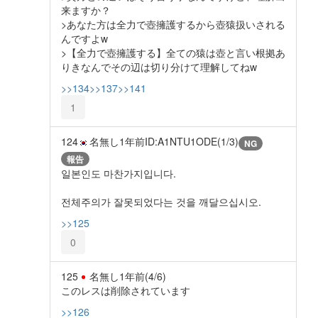
来ますか？
>あなた方は全力で壺擁護するから壺猿扱いされる
んですよw
>【全力で壺擁護する】全ての猿は壺と言い根拠あ
りきなんでその辺は切り分けて理解してねw
>>134
>>137
>>141
1
124
名無し
1年前
ID:A1NTU1ODE(1/3)
NG
報告
일본인도 마찬가지입니다.
전체주의가 잘못되었다는 것을 깨달으십시오.
>>125
0
125
名無し
1年前
(4/6)
このレスは削除されています
>>126