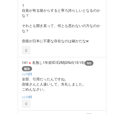
↑
自覚が有る猿からすると寧ろ誇らしいとなるのか
な？
それとも開き直って、何とも思わないの方なのか
な？
壺猿が日本に不要な存在なのは確かだなw
2
141
名無し
1年前
ID:E2MjI2NzI(15/18)
NG
報告
>>123
全部、引用だったんですね。
壺猿さんと人違いして、失礼しました。
ごめんなさい。
>>145
0