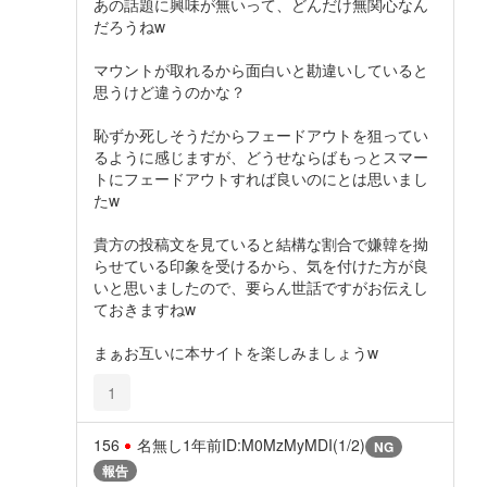
あの話題に興味が無いって、どんだけ無関心なん
だろうねw
マウントが取れるから面白いと勘違いしていると
思うけど違うのかな？
恥ずか死しそうだからフェードアウトを狙ってい
るように感じますが、どうせならばもっとスマー
トにフェードアウトすれば良いのにとは思いまし
たw
貴方の投稿文を見ていると結構な割合で嫌韓を拗
らせている印象を受けるから、気を付けた方が良
いと思いましたので、要らん世話ですがお伝えし
ておきますねw
まぁお互いに本サイトを楽しみましょうw
1
156
名無し
1年前
ID:M0MzMyMDI(1/2)
NG
報告