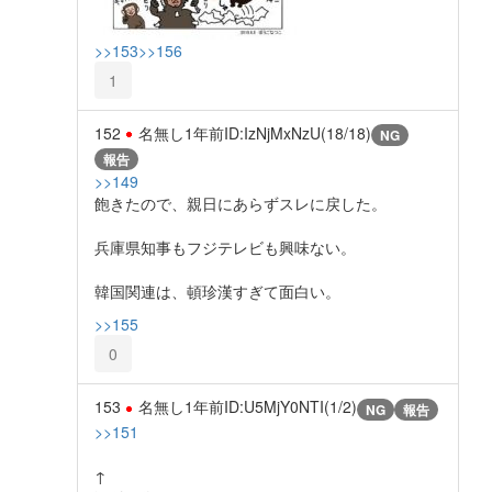
>>153
>>156
1
152
名無し
1年前
ID:IzNjMxNzU(18/18)
NG
報告
>>149
飽きたので、親日にあらずスレに戻した。
兵庫県知事もフジテレビも興味ない。
韓国関連は、頓珍漢すぎて面白い。
>>155
0
153
名無し
1年前
ID:U5MjY0NTI(1/2)
NG
報告
>>151
↑