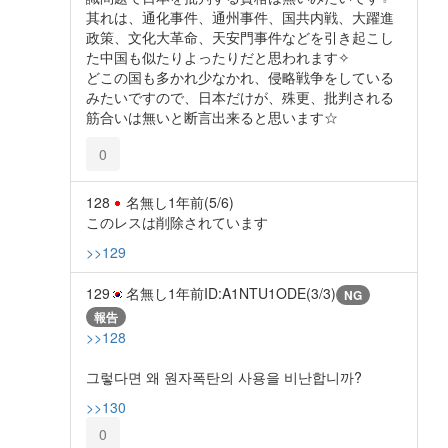
其れは、通化事件、通州事件、国共内戦、大躍進
政策、文化大革命、天安門事件などを引き起こし
た中国も似たりよったりだと思われます✧
どこの国も多かれ少なかれ、侵略戦争をしている
みたいですので、日本だけが、殊更、批判される
筋合いは無いと断言出来ると思います☆
0
128
名無し
1年前
(5/6)
このレスは削除されています
>>129
129
名無し
1年前
ID:A1NTU1ODE(3/3)
NG
報告
>>128
그렇다면 왜 원자폭탄의 사용을 비난합니까?
>>130
0