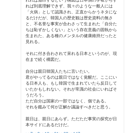
れば到底理解できず、我々のような一般人には
「火病」として認識され、正直からかうネタにな
るだけだが、韓国人の歴史観は歴史資料の無さ
と、不名誉な事実が合わさって生まれた「自分た
ちは恥ずかしくない」という存在意義の固執から
生まれた、ある種のメンタルの健康維持だったと
見れる。
それに付き合わされて呆れる日本というのが、現
在まで続く構図だ。
自分は親日韓国人たちに言いたい。
君がやってるのは親日ではなく覚醒だ。ここにい
る日本人も、もし韓国で生まれていたら反日して
いたかもしれない。それが常識の社会にいればそ
うだろう。
ただ自分は国家の一部ではなく、個である。
それを鑑みて何が正解か議論すべきだと思う。
親日は、親日にあらず。ただただ事実の探究が日
本サイドにあるだけだ。