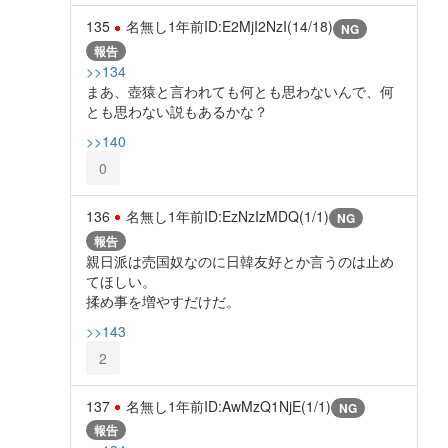
135
名無し
1年前
ID:E2MjI2NzI(14/18)
NG
報告
>>134
まあ、壺猿と言われても何とも思わないんで、何
とも思わない説もあるかな？
>>140
0
136
名無し
1年前
ID:EzNzIzMDQ(1/1)
NG
報告
親日派は売国奴なのに日韓友好とか言うのは止め
てほしい。
揉め事を増やすだけだ。
>>143
2
137
名無し
1年前
ID:AwMzQ1NjE(1/1)
NG
報告