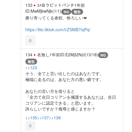
133
ﾖﾒ＠ラビットパンチ
1年前
ID:MwMjkwNjk(1/1)
NG
報告
擦り寄ってくる者程、怖ろしい💋
https://lite.tiktok.com/t/ZSMB7tqPq/
0
134
名無し
1年前
ID:E2MjI2NzI(13/18)
NG
報告
>>123
そう、全てと言い出したのはあなたです。
極端に走るのは、あなた方の悪い癖です。
あなたの言い方を借りると
「全力て在日コリアンを擁護するあなたは、在日
コリアンに認定できる」と思います。
誇らしいですか？侮辱と感じますか？
>>135
>>137
>>138
0