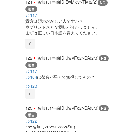
121
名無し
1年前
ID:EwMjcyNTM(2/2)
NG
報告
>>117
貴方は頭のおかしい人ですか？
壺プリンセスとか意味が分かりません。
まずは正しい日本語を覚えてください。
0
122
名無し
1年前
ID:UwMTc2NDA(2/3)
NG
報告
>>117
>>104
は都合が悪くて無視してんの？
>>123
0
123
名無し
1年前
ID:UwMTc2NDA(3/3)
NG
報告
>>122
>85名無し2025/02/22(Sat)