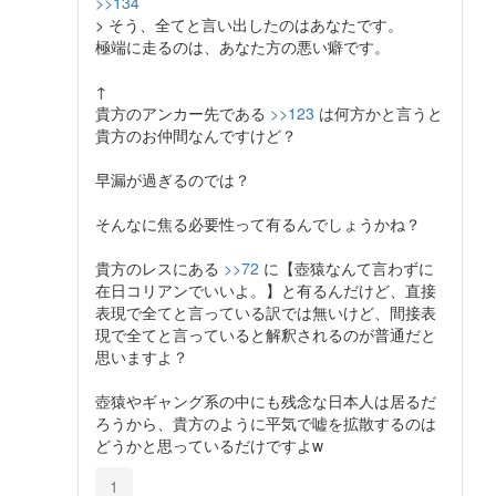
>>134
> そう、全てと言い出したのはあなたです。
極端に走るのは、あなた方の悪い癖です。
↑
貴方のアンカー先である
>>123
は何方かと言うと
貴方のお仲間なんですけど？
早漏が過ぎるのでは？
そんなに焦る必要性って有るんでしょうかね？
貴方のレスにある
>>72
に【壺猿なんて言わずに
在日コリアンでいいよ。】と有るんだけど、直接
表現で全てと言っている訳では無いけど、間接表
現で全てと言っていると解釈されるのが普通だと
思いますよ？
壺猿やギャング系の中にも残念な日本人は居るだ
ろうから、貴方のように平気で嘘を拡散するのは
どうかと思っているだけですよw
1