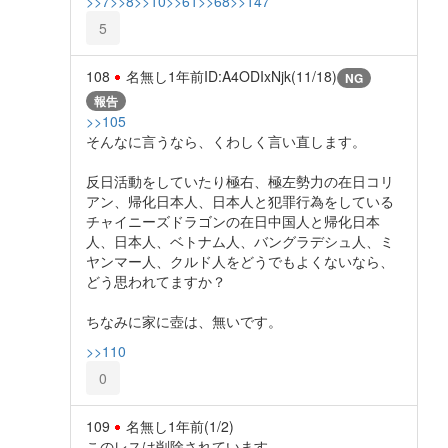
>>7
>>8
>>10
>>61
>>68
>>147
5
108
名無し
1年前
ID:A4ODIxNjk(11/18)
NG
報告
>>105
そんなに言うなら、くわしく言い直します。
反日活動をしていたり極右、極左勢力の在日コリ
アン、帰化日本人、日本人と犯罪行為をしている
チャイニーズドラゴンの在日中国人と帰化日本
人、日本人、ベトナム人、バングラデシュ人、ミ
ヤンマー人、クルド人をどうでもよくないなら、
どう思われてますか？
ちなみに家に壺は、無いです。
>>110
0
109
名無し
1年前
(1/2)
このレスは削除されています