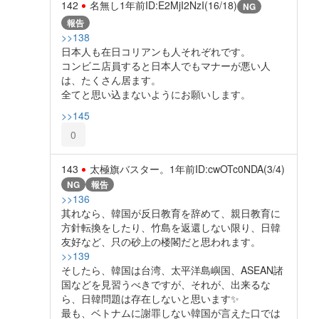
142
名無し
1年前
ID:E2MjI2NzI(16/18)
NG
報告
>>138
日本人も在日コリアンも人それぞれです。
コンビニ店員すると日本人でもマナーが悪い人
は、たくさん居ます。
全てと思い込まないようにお願いします。
>>145
0
143
太極旗バスター。
1年前
ID:cwOTc0NDA(3/4)
NG
報告
>>136
其れなら、韓国が反日教育を辞めて、親日教育に
方針転換をしたり、竹島を返還しない限り、日韓
友好など、只の砂上の楼閣だと思われます。
>>139
そしたら、韓国は台湾、太平洋島嶼国、ASEAN諸
国などを見習うべきですが、それが、出来るな
ら、日韓問題は存在しないと思います✨️
最も、ベトナムに謝罪しない韓国が言えた口では