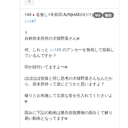
0
149
名無し
1年前
ID:AzNjk4MzU(1/1)
NG
報告
>>147
↑
自称壺未所持の犬猫野菜さんw
何、しれっと
>>145
のアンカーを無視して投稿し
ているんですか？
IDが紐付いてますよ〜w
ほぼほぼ壺猿と同じ思考の犬猫野菜さんなんだか
ら、壺未所持って逆にどうかと思いますよ？
確りとお布施して立派な壺を仕入れてくださいよ
w
因みに下記の動画は勝共壺脱糞物の面白くて解り
易い動画となってますw