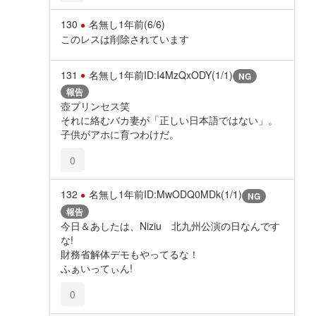
130
名無し
1年前
(6/6)
このレスは削除されています
131
名無し
1年前
ID:I4MzQxODY(1/1)
NG
報告
壺プリンセス笑
それに絡むバカ妻が「正しい日本語ではない」。
子供がアホに育つわけだ。
0
132
名無し
1年前
ID:MwODQ0MDk(1/1)
NG
報告
今日＆あしたは、Niziu 北九州公演の日なんです
な!
財務省解体デモもやってるな！
ふぁいってぃん!
0