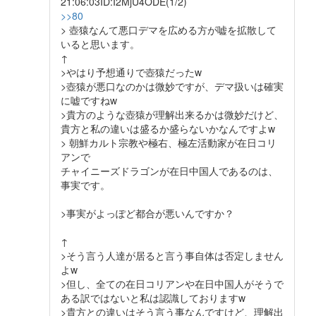
21:06:03ID:I2MjU4ODE(1/2)
>>80
> 壺猿なんて悪口デマを広める方が嘘を拡散して
いると思います。
↑
>やはり予想通りで壺猿だったw
>壺猿が悪口なのかは微妙ですが、デマ扱いは確実
に嘘ですねw
>貴方のような壺猿が理解出来るかは微妙だけど、
貴方と私の違いは盛るか盛らないかなんですよw
> 朝鮮カルト宗教や極右、極左活動家が在日コリ
アンで
チャイニーズドラゴンが在日中国人であるのは、
事実です。
>事実がよっぽど都合が悪いんですか？
↑
>そう言う人達が居ると言う事自体は否定しません
よw
>但し、全ての在日コリアンや在日中国人がそうで
ある訳ではないと私は認識しておりますw
>貴方との違いはそう言う事なんですけど、理解出