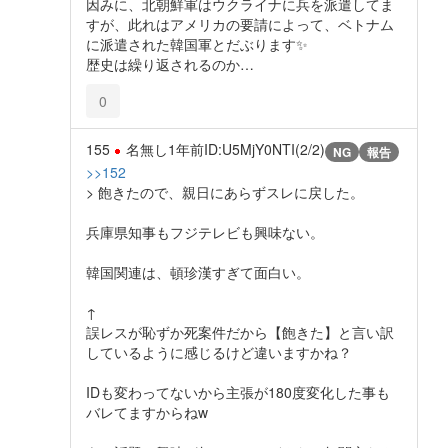
因みに、北朝鮮軍はウクライナに兵を派遣してま
すが、此れはアメリカの要請によって、ベトナム
に派遣された韓国軍とだぶります✨️
歴史は繰り返されるのか…
0
155
名無し
1年前
ID:U5MjY0NTI(2/2)
NG
報告
>>152
> 飽きたので、親日にあらずスレに戻した。
兵庫県知事もフジテレビも興味ない。
韓国関連は、頓珍漢すぎて面白い。
↑
誤レスが恥ずか死案件だから【飽きた】と言い訳
しているように感じるけど違いますかね？
IDも変わってないから主張が180度変化した事も
バレてますからねw