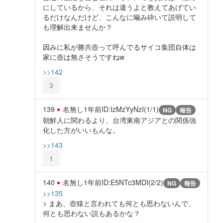
にしているから、それは違うよと教えてあげてい
るだけなんだけど、こんなに噛み砕いて説明して
も理解出来ませんか？
因みに私が勝共壺って呼んでるサイコ集団自体は
家に壺は無さそうですねw
>>142
3
139
名無し
1年前
ID:IzMzYyNzI(1/1)
NG
報告
朝鮮人に関わるより、台湾東南アジアとの関係強
化した方がいいもんな。
>>143
1
140
名無し
1年前
ID:E5NTc3MDI(2/2)
NG
報告
>>135
> まあ、壺猿と言われても何とも思わないんで、
何とも思わない説もあるかな？