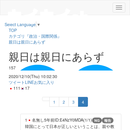
メ
ニ
ュ
Select Language
▼
ー
TOP
カテゴリ『政治・国際関係』
親日は親日にあらず
親日は親日にあらず
157
2020/12/10(Thu) 10:02:30
ツイート
LINE
お気に入り
111
17
1
2
3
4
1
名無し
5年前
ID:E4NzY0MDA(1/1)
NG
報告
韓国にとって日本が正しいということは、親や教