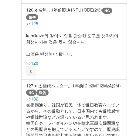
126
名無し
1年前
ID:A1NTU1ODE(2/3)
NG
報告
>>125
kamikaze와 같이 개인을 단순한 도구로 생각하여
희생시키는 것은 옳지 않습니다.
그것은 반성해야 합니다.
>>128
0
127
太極旗バスター。
1年前
ID:c2MTI2MzA(2/4)
NG
報告
>>102
御指摘通り、韓国が官民一体で反日教育をしてい
るから、その反動として、日本国内でも反韓感情
や嫌韓世論などが燻っていると思われます。
韓国自身、ライダイハンや在韓米軍慰安婦問題な
どの黒歴史を抱えているみたいですので、歴史認
識問題で日本を批判する資格は無いみたいです✨️