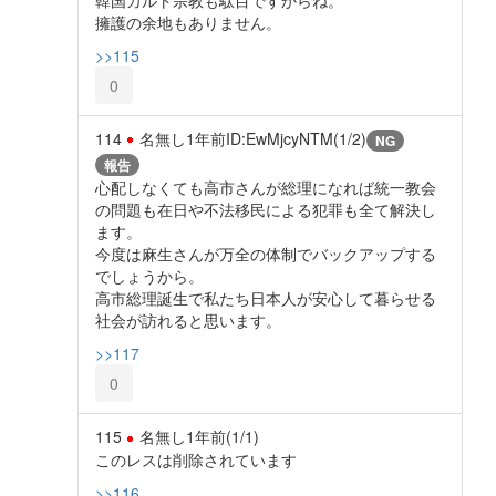
擁護の余地もありません。
>>115
0
114
名無し
1年前
ID:EwMjcyNTM(1/2)
NG
報告
心配しなくても高市さんが総理になれば統一教会
の問題も在日や不法移民による犯罪も全て解決し
ます。
今度は麻生さんが万全の体制でバックアップする
でしょうから。
高市総理誕生で私たち日本人が安心して暮らせる
社会が訪れると思います。
>>117
0
115
名無し
1年前
(1/1)
このレスは削除されています
>>116