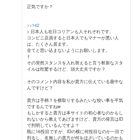
正気ですか？
>>142
> 日本人も在日コリアンも人それぞれです。
コンビニ店員すると日本人でもマナーが悪い人
は、たくさん居ます。
全てと思い込まないようにお願いします。
↑
その突然スタンスを入れ替えると言う斬新なスタ
イルは吃驚するけど、頭大丈夫ですか？
そのコメント内容を私が貴方に伝えている最中な
んですけど？
貴方は手柄？を横取りするみたいな狡い事を平気
でするんですねw
もしかすると貴方は本サイトの初心者なのかもし
れないから教えてあげますけど、貴方の発言はID
で判明しているんですよ？
既に16投目ですが、IDの横に何投目なのか一目で
判るし、名無しの貴方が何をほざいているのかも