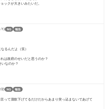
ショックが大きいみたいだ。
。
1/1)
NG
報告
になるんだよ（笑）
それは政府のせいだと思うのか？
せいなのか？
2/2)
NG
報告
句言って溜飲下げてるだけだからあまり突っ込まないであげて