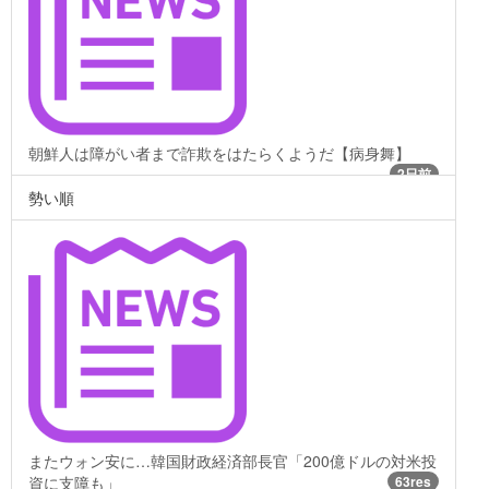
朝鮮人は障がい者まで詐欺をはたらくようだ【病身舞】
2日前
勢い順
またウォン安に…韓国財政経済部長官「200億ドルの対米投
資に支障も」
63res