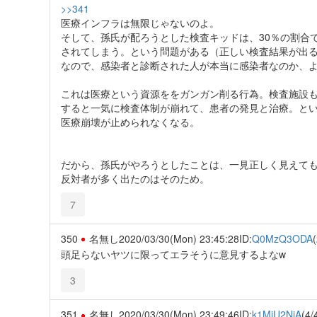
>>341
医療インフラは無限じゃないのよ。
そして、孫氏が配ろうとした検査キッドは、30％の割合
されてしまう。という問題がある（正しい検査結果が出る
なので、感染者と診断された人が本当に感染者なのか、
これは医療という資源ををガンガン削る行為。検査施設
すると一気に検査体制が崩れて、患者の発見と治療。と
医療崩壊が止められなくなる。
だから、孫氏がやろうとしたことは、一見正しく見えて
反対者が多く出たのはそのため。
7
350
名無し
2020/03/30(Mon) 23:45:28
ID:
Q0MzQ3ODA
(
頭足らないヤツに限ってエラそうに意見するよなw
3
351
名無し
2020/03/30(Mon) 23:49:46
ID:
k1MjU2NjA
(4/