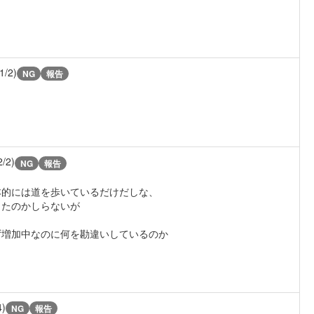
1/2)
NG
報告
2/2)
NG
報告
本的には道を歩いているだけだしな、
したのかしらないが
ず増加中なのに何を勘違いしているのか
4)
NG
報告