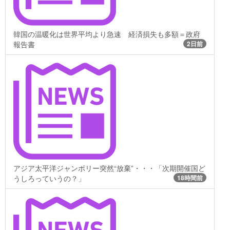
韓国の温暖化は世界平均より急速 経済損失も多額＝政府
報告書
2日前
アジア太平洋ジャンボリー突然“放棄”・・・「次期開催国ど
うしろっていうの？」
18時間前