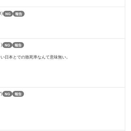
1)
NG
報告
1)
NG
報告
ない日本とでの致死率なんて意味無い。
7)
NG
報告