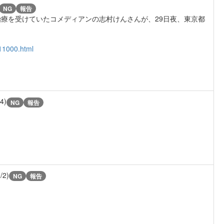
NG
報告
療を受けていたコメディアンの志村けんさんが、29日夜、東京都
11000.html
/4)
NG
報告
/2)
NG
報告
。