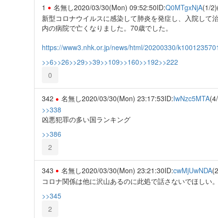
1
名無し
2020/03/30(Mon) 09:52:50
ID:
Q0MTgxNjA
(1/2)
新型コロナウイルスに感染して肺炎を発症し、入院して治
内の病院で亡くなりました。70歳でした。
https://www3.nhk.or.jp/news/html/20200330/k100123570
>>6
>>26
>>29
>>39
>>109
>>160
>>192
>>222
0
342
名無し
2020/03/30(Mon) 23:17:53
ID:
IwNzc5MTA
(4
>>338
凶悪犯罪の多い国ランキング
>>386
2
343
名無し
2020/03/30(Mon) 23:21:30
ID:
cwMjUwNDA
(2
コロナ関係は他に沢山あるのに此処で話さないでほしい
>>345
2