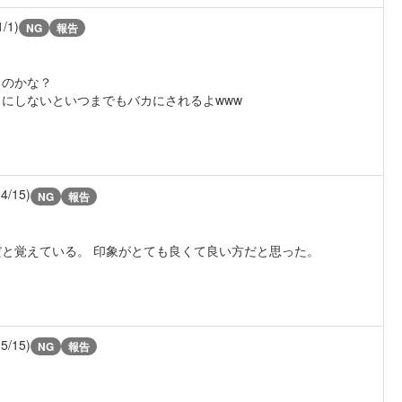
1/1)
NG
報告
るのかな？
にしないといつまでもバカにされるよwww
14/15)
NG
報告
と覚えている。 印象がとても良くて良い方だと思った。
15/15)
NG
報告
。