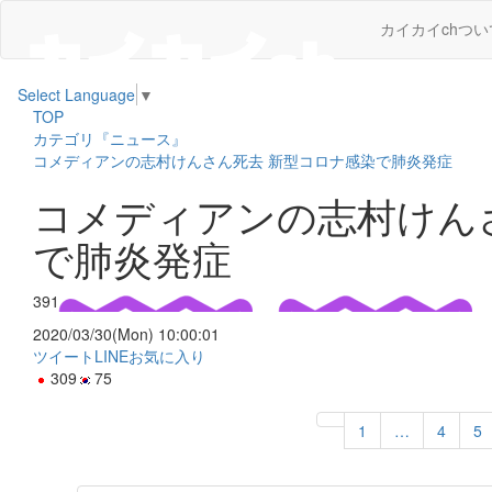
カイカイchつい
Select Language
▼
TOP
カテゴリ『ニュース』
コメディアンの志村けんさん死去 新型コロナ感染で肺炎発症
コメディアンの志村けん
で肺炎発症
391
2020/03/30(Mon) 10:00:01
ツイート
LINE
お気に入り
309
75
1
…
4
5