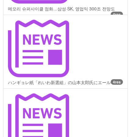
메모리 슈퍼사이클 점화…삼성·SK, 영업익 300조 전망도
4res
ハンギョレ紙「れいわ新選組」の山本太郎氏にエール
4res