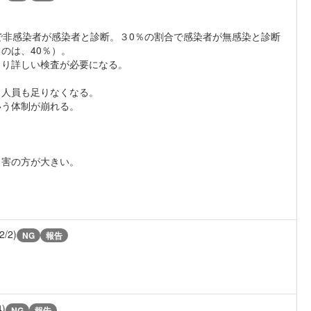
で非感染者が感染者と診断。３0％の割合で感染者が無感染と診断
のは、40％）。
より詳しい検査が必要になる。
も人員も足りなくなる。
いう体制が崩れる。
も害の方が大きい。
2/2)
NG
報告
4)
NG
報告