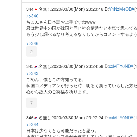
344
名無し
2020/03/30(Mon) 23:23:46
ID:
Y4NzM4ODA
(
>>340
ちょんさん日本語お上手ですねwww
君は世界中の国が韓国と同じ社会構造だと本気で思って
もう少し調べるなり考えるなりしてからコメントするよう
>>346
2
345
名無し
2020/03/30(Mon) 23:24:58
ID:
cxMTY0NDA
(
>>343
ごめん。僕もこの方知ってる。
韓国コメディアンが行った時、明るく笑っていらした方だ
心から故人のご冥福を祈ります。
7
346
名無し
2020/03/30(Mon) 23:27:24
ID:
cxMTY0NDA
(
>>344
日本は少なくとも可能だったと思う。
正直に日本はインフラが全然落ちていない国じゃないの