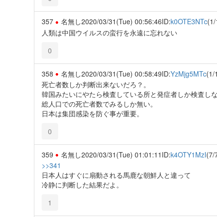
357
名無し
2020/03/31(Tue) 00:56:46
ID:
k0OTE3NTc
(1/
人類は中国ウイルスの蛮行を永遠に忘れない
0
358
名無し
2020/03/31(Tue) 00:58:49
ID:
YzMjg5MTc
(1/
死亡者数しか判断出来ないだろ？。
韓国みたいにやたら検査している所と発症者しか検査し
総人口での死亡者数でみるしか無い。
日本は集団感染を防ぐ事が重要。
0
359
名無し
2020/03/31(Tue) 01:01:11
ID:
k4OTY1MzI
(7/
>>341
日本人はすぐに扇動される馬鹿な朝鮮人と違って
冷静に判断した結果だよ。
1