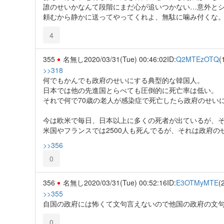
誰のせいかなんて段階にまだ心が追いつかない…意外と
頼むから静かに送ってやってくれよ、無駄に噛み付くな
4
355
名無し
2020/03/31(Tue) 00:46:02
ID:
Q2MTEzOTQ
(
>>318
何でもかんでも政府のせいにする典型的な韓国人。
日本では他の先進国とらべても圧倒的に死亡率は低い。
それで何で70歳の老人が感染症で死亡したら政府のせい
今は欧米で毎日、日本以上に多くの死者が出ているが、
米国やフランスでは2500人も死んでるが、それは政府の
>>356
0
356
名無し
2020/03/31(Tue) 00:52:16
ID:
E3OTMyMTE
(
>>355
自国の政府には怖くて文句言えないので他国の政府の文
0