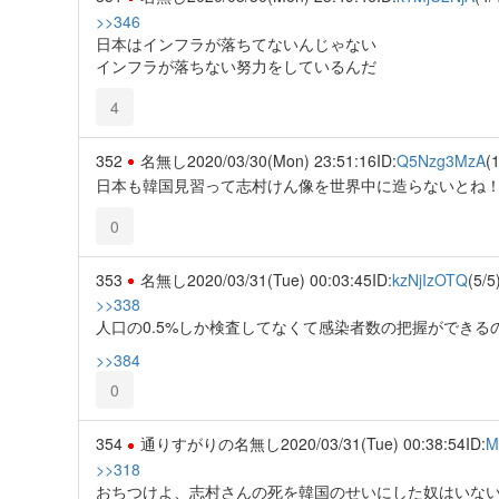
>>346
日本はインフラが落ちてないんじゃない
インフラが落ちない努力をしているんだ
4
352
名無し
2020/03/30(Mon) 23:51:16
ID:
Q5Nzg3MzA
(1
日本も韓国見習って志村けん像を世界中に造らないとね
0
353
名無し
2020/03/31(Tue) 00:03:45
ID:
kzNjIzOTQ
(5/5
>>338
人口の0.5%しか検査してなくて感染者数の把握ができる
>>384
0
354
通りすがりの名無し
2020/03/31(Tue) 00:38:54
ID:
M
>>318
おちつけよ、志村さんの死を韓国のせいにした奴はいな