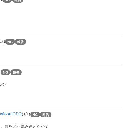
/2)
NG
報告
！
)
NG
報告
のか
wNzA0ODQ
(1/1)
NG
報告
い。何をどう読み違えたか？