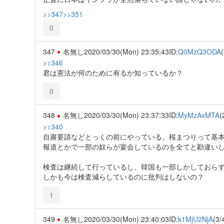
>>347
>>351
0
347
名無し
2020/03/30(Mon) 23:35:43
ID:
Q0MzQ3ODA
(
>>346
君は憲法が何のために有るか知っているか？
0
348
名無し
2020/03/30(Mon) 23:37:33
ID:
MyMzAxMTA
(
>>340
自粛要請などとっくの前にやっている。桜まつりって基
報道とかで一部の奴らが宴会しているのを全てと勘違い
検査は継続して行っているし、韓国も一部しかしておら
しかも今は検査減らしているのに批判はしないの？
1
349
名無し
2020/03/30(Mon) 23:40:03
ID:
k1MjU2NjA
(3/