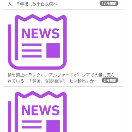
入、５年後に数千台規模へ
17時間前
輸出禁止のランクル、アルファードがロシアで大量に売ら
れている…！韓国、香港経由の「迂回輸出」か…
2時間前