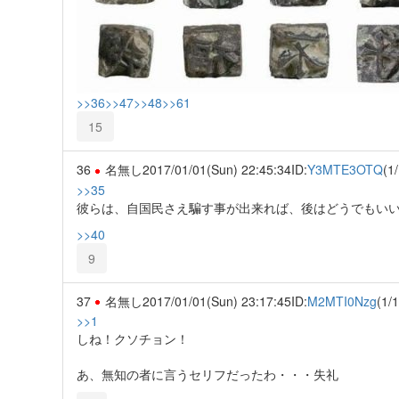
>>36
>>47
>>48
>>61
15
36
名無し
2017/01/01(Sun) 22:45:34
ID:
Y3MTE3OTQ
(1/
>>35
彼らは、自国民さえ騙す事が出来れば、後はどうでもい
>>40
9
37
名無し
2017/01/01(Sun) 23:17:45
ID:
M2MTI0Nzg
(1/1
>>1
しね！クソチョン！
あ、無知の者に言うセリフだったわ・・・失礼