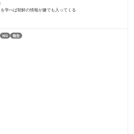
が
史を学べば朝鮮の情報が嫌でも入ってくる
NG
報告