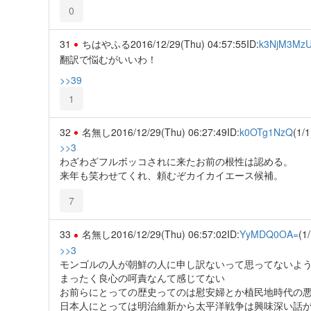
0
31
ちはやふる
2016/12/29(Thu) 04:57:55
ID:
k3NjM3Mz
翻訳で悩むがいいわ！
>>39
1
32
名無し
2016/12/29(Thu) 06:27:49
ID:
k0OTg1NzQ
(1/1
>>3
わざわざフルボッコされに来たお前の根性は認める。
来年も笑わせてくれ、頼むぞカイカイエース候補。
7
33
名無し
2016/12/29(Thu) 06:57:02
ID:
YyMDQ0OA=
(1/
>>3
モンゴルの人が朝鮮の人に申し訳ないって思ってないよ
まったく良心の呵責なんて感じてない
お前らにとっての歴史ってのは慰安婦とか植民地時代の
日本人にとっては明治維新から太平洋戦争は興味深い話