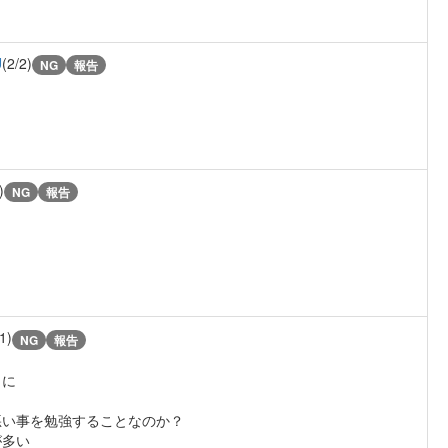
U
(2/2)
NG
報告
)
NG
報告
1)
NG
報告
うに
悪い事を勉強することなのか？
が多い