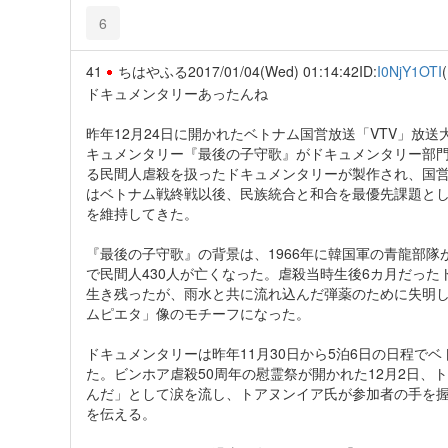
6
41
ちはやふる
2017/01/04(Wed) 01:14:42
ID:
I0NjY1OTI
(
ドキュメンタリーあったんね
昨年12月24日に開かれたベトナム国営放送「VTV」放
キュメンタリー『最後の子守歌』がドキュメンタリー部門
る民間人虐殺を扱ったドキュメンタリーが製作され、国
はベトナム戦終戦以後、民族統合と和合を最優先課題と
を維持してきた。
『最後の子守歌』の背景は、1966年に韓国軍の青龍部
で民間人430人が亡くなった。虐殺当時生後6カ月だった
生き残ったが、雨水と共に流れ込んだ弾薬のために失明
ムピエタ」像のモチーフになった。
ドキュメンタリーは昨年11月30日から5泊6日の日程で
た。ビンホア虐殺50周年の慰霊祭が開かれた12月2日
んだ」として涙を流し、トアヌンイア氏が参加者の手を握る
を伝える。