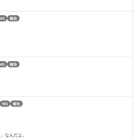
NG
報告
NG
報告
NG
報告
。
？」なんだよ。