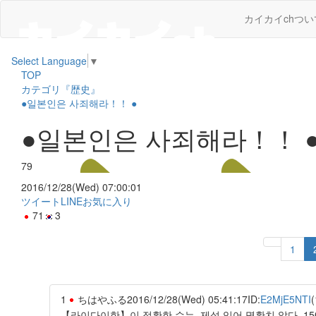
カイカイchつい
Select Language
▼
TOP
カテゴリ『歴史』
●일본인은 사죄해라！！ ●
●일본인은 사죄해라！！ 
79
2016/12/28(Wed) 07:00:01
ツイート
LINE
お気に入り
71
3
1
1
ちはやふる
2016/12/28(Wed) 05:41:17
ID:
E2MjE5NTI
(
【라이다이한】이 정확한 수는, 제설 있어 명확치 않다. 1500