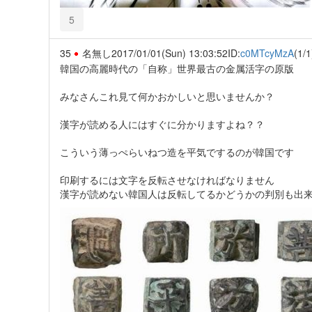
5
35
名無し
2017/01/01(Sun) 13:03:52
ID:
c0MTcyMzA
(1/1
韓国の高麗時代の「自称」世界最古の金属活字の原版
みなさんこれ見て何かおかしいと思いませんか？
漢字が読める人にはすぐに分かりますよね？？
こういう薄っぺらいねつ造を平気でするのが韓国です
印刷するには文字を反転させなければなりません
漢字が読めない韓国人は反転してるかどうかの判別も出