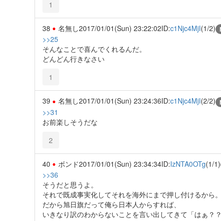
1
38
名無し
2017/01/01(Sun) 23:22:02
ID:
c1Njc4MjI
(1/2)
>>25
そんなことで喜んでくれるんだ。
どんどん行きなさい
1
39
名無し
2017/01/01(Sun) 23:24:36
ID:
c1Njc4MjI
(2/2)
>>31
お前楽しそうだな
2
40
ボンド
2017/01/01(Sun) 23:34:34
ID:
IzNTA0OTg
(1/1)
>>36
そうだと思うよ。
それで既成事実化してそれを海外にまで押し付けるから
だから旭日旗だって俺ら日本人からすれば、
いきなり訳のわからないことを言い出してきて「はぁ？