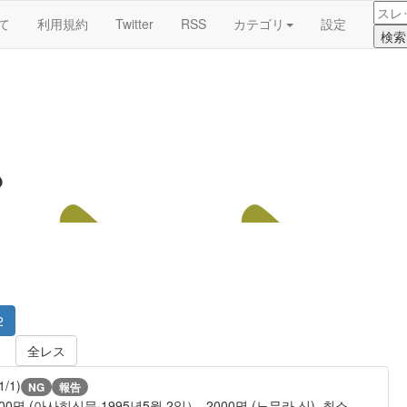
て
利用規約
Twitter
RSS
カテゴリ
設定
●
2
全レス
1/1)
NG
報告
명 (아사히신문·1995년5월 2일）, 2000명 (노무라 신), 최소