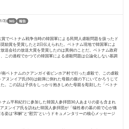
1/3)
NG
報告
送大賞でベトナム戦争当時の韓国軍による民間人虐殺問題を扱ったド
奨励賞を受賞したと2日伝えられた。ベトナム現地で韓国軍によ
営放送会社の放送大賞を受賞したのは異例のことだ。ベトナム政府
し、この過程でかつての韓国軍による虐殺問題は公論化しない基調
隊が南ベトナムのクアンガイ省ビンホア村で行った虐殺で、この虐殺
トアヌンイア氏(50)は銃弾に倒れた母親の腹の下にいてかろうじて
した。この話は子供をしっかり抱きしめた母親を彫刻した「ベトナ
ベトナム平和紀行に参加した韓国人参拝団30人あまりの姿も含まれ
、トアヌンイア氏を訪ねた韓国人参拝団が「犠牲者の墓の前で心が痛
姿は“和解”と“慰労”というドキュメンタリーの核心メッセージ