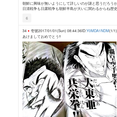
朝鮮に興味が無いようにして詳しいのが謎と思うだろう
日清戦争も日露戦争も朝鮮半島が大いに関わるからね歴
6
34
壱號
2017/01/01(Sun) 08:44:36
ID:
Y0MDA1NDM
(1/1)
あけましておめでとう‼