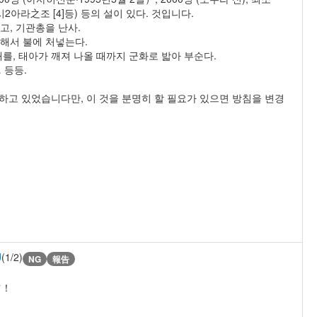
고시2아라之조 [4]등) 등의 설이 있다. 것입니다.
고, 기관총을 난사.
해서 불에 처넣는다.
를, 태아가 깨져 나올 때까지 군화로 밟아 부순다.
 등등.
고 있었습니다만, 이 것을 분명히 할 필요가 있으면 방침을 변경
U
(1/2)
NG
報告
ツ！