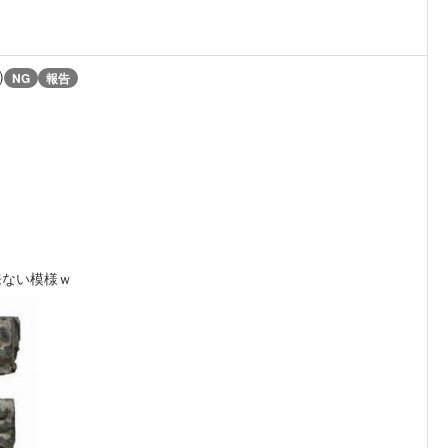
)
NG
報告
来ない模様ｗ