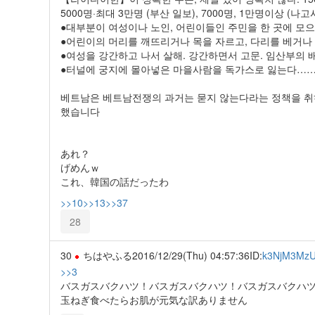
5000명·최대 3만명 (부산 일보), 7000명, 1만명이상 (나
●대부분이 여성이나 노인, 어린이들인 주민을 한 곳에 모으
●어린이의 머리를 깨뜨리거나 목을 자르고, 다리를 베거나 
●여성을 강간하고 나서 살해. 강간하면서 고문. 임산부의 배
●터널에 궁지에 몰아넣은 마을사람을 독가스로 잃는다……
베트남은 베트남전쟁의 과거는 묻지 않는다라는 정책을 취하
했습니다
あれ？
げめんｗ
これ、韓国の話だったわ
>>10
>>13
>>37
28
30
ちはやふる
2016/12/29(Thu) 04:57:36
ID:
k3NjM3Mz
>>3
バスガスバクハツ！バスガスバクハツ！バスガスバクハ
玉ねぎ食べたらお肌が元気な訳ありません