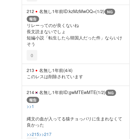
212
名無し
1年前
ID:kzMzMwOQ=(1/2)
NG
報告
リレーってのが良くないね
長文読まないでしょ
短編小説「転生したら韓国人だった件」ならいけ
そう
0
213
名無し
1年前
(4/4)
このレスは削除されています
214
名無し
1年前
ID:gwMTEwMTE(1/2)
NG
報告
>>1
縄文の血が入ってる猿チョっパリに生まれなくて
良かった
>>215
>>217