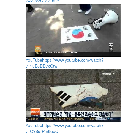
v=VOVzGDQ_56Y
YouTube
https://www.youtube.com/watch?
v=1uE6DD7cCtw
YouTube
https://www.youtube.com/watch?
v=OYSorPm9gpQ