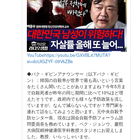
YouTube
https://youtu.be/GXVBL47MUTA?
si=doUlGZYF-09VkZBs
◆パク・ギビンアナウンサー（以下パク・ギビ
ン）：韓国の自殺率が世界で最も高いという言葉
をたくさん聞いたことがありますよね？今年5月ま
で自殺死者が昨年の同じ期間に比べて10%ほど増
えたそうです。政府内でも様々な予防政策を流し
ていますが。なんで減らないんですか？専門家を
連れて話をしてみようと思います。元中央自殺予
防センター長、現在は国会自殺予防フォーラム諮
問委員長を務めています。ペク・ジョンウ、慶熙
大病院精神健康医学科教授スタジオにお迎えしま
した。教授、いらっしゃいませ。