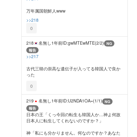
万年属国朝鮮人www
>>218
0
218
名無し
1年前
ID:gwMTEwMTE(2/2)
NG
報告
>>217
古代三韓の崇高な遺伝子が入ってる韓国人で良か
った
0
219
名無し
1年前
ID:U2NDA1OA=(1/1)
NG
報告
日本の王「くっ今回の転生も韓国人か…神よ何故
日本人に転生してくれないのですか？」
神「私にも分かりません。何なのですか？あなた