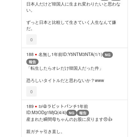
日本人だけど韓国人に生まれ変わりたいと思わな
い。
ずっと日本と比較して生きていく人生なんて嫌
だ。
0
188
名無し
1年前
ID:Y5NTM3NTA(1/1)
NG
報告
「転生したらオレだけ韓国人だった件」
恐ろしいタイトルだと思わないか？www
0
189
ﾖﾒ＠ラビットパンチ
1年前
ID:M3ODg1MjQ(4/4)
NG
報告
産まれた瞬間母ちゃんのお股に戻ります😠👍
親ガチャ引き直し。