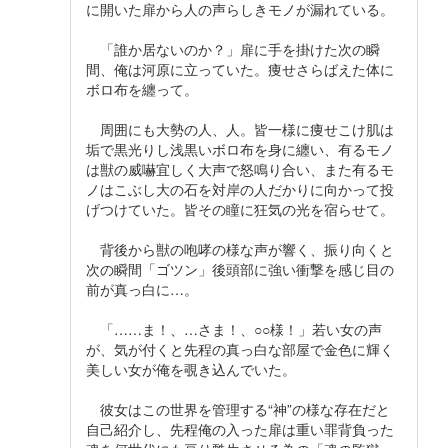
に開いた扉から人の声らしきモノが漏れている。
「誰か居ないのか？」扉に手を掛けた次の瞬
間、俺は河原に立っていた。痩せさらばえた体に
ボロ布を纏って。
周囲にも大勢の人、人。皆一様に痩せこけ肌は
垢で黒光りし浅黒いボロ布を身に纏い、有るモノ
は獣の威嚇宜しく大声で怒鳴り合い、また有るモ
ノはこぶし大の石を対岸の人だかりに向かって投
げつけていた。皆その瞳に狂気の光を宿らせて。
背後から獣の咆哮の様な声が響く、振り向くと
次の瞬間「ゴツン」後頭部に強い衝撃を感じ目の
前が真っ白に…。
「……ま！、…さま！、○○様！」若い女の声
が、気が付くと先程の真っ白な部屋で金色に輝く
美しい女が俺を覗き込んでいた。
彼女はこの世界を管理する“神”の様な存在だと
自己紹介し、先程俺の入った扉は重い罪背負った