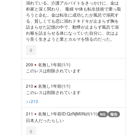
溺れている。介護アルバイトをきっかけに、金は
朴家と深く関わり、 毒婦 や体も転生技術で乗っ取
ろうと企む。金は転生に成功したが風呂で溺死す
る、貧しくても恋に溺れドキドキが止まらず胸を
詰まらせた記憶の中で、動悸が止まらず風呂て溺
れ喉を詰まらせる体になっていた自分に、次はよ
り良く生きようと業とカルマを悟るのだった。
0
209
名無し
1年前
(1/1)
このレスは削除されています
210
名無し
1年前
(1/1)
このレスは削除されています
>>213
211
名無し
1年前
ID:QzNjM0NzI(1/1)
NG
報告
日本人だったらしい
0