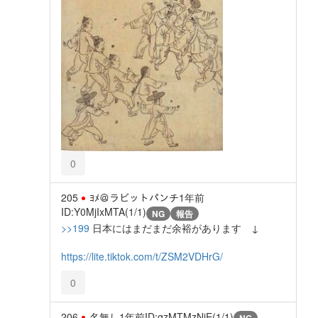
0
205
ﾖﾒ＠ラビットパンチ
1年前
ID:Y0MjIxMTA(1/1)
NG
報告
>>199
日本にはまだまだ余裕があります ↓
https://lite.tiktok.com/t/ZSM2VDHrG/
0
206
名無し
1年前
ID:gzMTMzNjE(1/1)