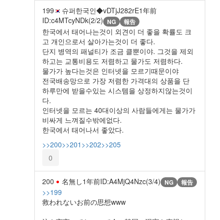
199
슈퍼한국인◆vDTjJ282rE
1年前
ID:c4MTcyNDk(2/2)
NG
報告
한국에서 태어나는것이 외견이 더 좋을 확률도 크
고 개인으로서 살아가는것이 더 좋다.
단지 병역의 패널티가 조금 클뿐이야. 그것을 제외
하고는 교통비용도 저렴하고 물가도 저렴하다.
물가가 높다는것은 인터넷을 모르기때문이야
전국배송망으로 가장 저렴한 가격대의 상품을 단
하루만에 받을수있는 시스템을 상정하지않는것이
다.
인터넷을 모르는 40대이상의 사람들에게는 물가가
비싸게 느껴질수밖에없다.
한국에서 태어나서 좋았다.
>>200
>>201
>>202
>>205
0
200
名無し
1年前
ID:A4MjQ4Nzc(3/4)
NG
報告
>>199
救われないお前の思想www