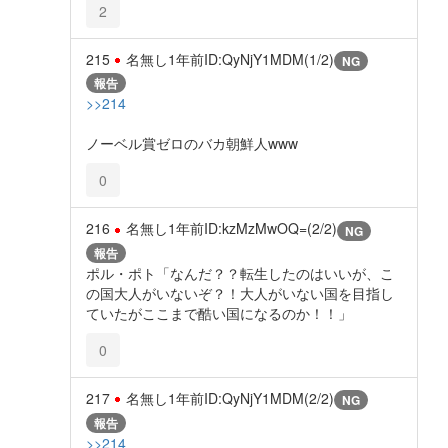
2
215
名無し
1年前
ID:QyNjY1MDM(1/2)
NG
報告
>>214
ノーベル賞ゼロのバカ朝鮮人www
0
216
名無し
1年前
ID:kzMzMwOQ=(2/2)
NG
報告
ポル・ポト「なんだ？？転生したのはいいが、こ
の国大人がいないぞ？！大人がいない国を目指し
ていたがここまで酷い国になるのか！！」
0
217
名無し
1年前
ID:QyNjY1MDM(2/2)
NG
報告
>>214