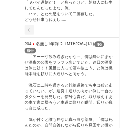
「ヤバイ遅刻だ！」と焦ったけど、朝鮮人に転生
してたんだったよな、俺。
「ハァ」とため息をついて二度寝した。
どうせ仕事もねぇし.....
0
204
名無し
1年前
ID:I1MTE2OA=(1/1)
NG
報告
「アー一寸飲み過ぎたかな～」俺は酔いにまか
せ深夜の公園をフラフラ歩いていた。連日の酒宴
は体に効く！風呂に入って酒を抜こう、と俺は機
能本能を頼りに大通りへと向かう。
流石に二時を過ぎると幹線道路でも車は殆ど走
っていない。が、運良く通りの向かい側に一台の
タクシーを発見した。信号も青だ、取り敢えずあ
の車で家に帰ろうと車道に降りた瞬間、辺りが真
っ白に成った。
気が付くと誰も居ない真っ白な部屋、「俺は死
んだのか」自問自答しながら辺りを見回すと微か