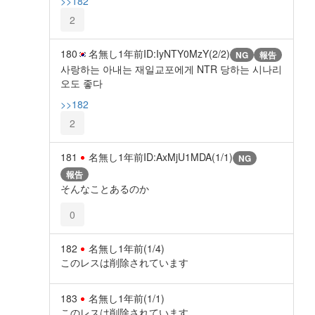
>>182
2
180
名無し
1年前
ID:IyNTY0MzY(2/2)
NG
報告
사랑하는 아내는 재일교포에게 NTR 당하는 시나리
오도 좋다
>>182
2
181
名無し
1年前
ID:AxMjU1MDA(1/1)
NG
報告
そんなことあるのか
0
182
名無し
1年前
(1/4)
このレスは削除されています
183
名無し
1年前
(1/1)
このレスは削除されています