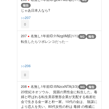
NG
報告
じゃあ日本人なら?
>>207
0
207
名無し
1年前
ID:I1Nzg0MjE(1/1)
NG
報告
転生したらツボレンコだった‥
>>206
0
208
名無し
1年前
ID:I5NzcxNTA(3/3)
NG
報告
23世紀ネオソウル、 貧困の男性金に転生した。毒
婦と呼ばれる転生美容整形企業が支配する格差社
会で生きる金一家と朴一家。10代の金は、 陰謀に
より恋人を失い、80代女性の朴は 毒婦 の権威に