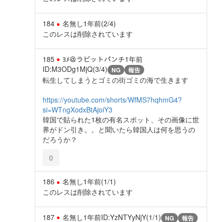
184
名無し
1年前
(2/4)
このレスは削除されています
185
ﾖﾒ＠ラビットパンチ
1年前
ID:M3ODg1MjQ(3/4)
NG
報告
転生してしまうとゴミの街ゴミの海で生きます
https://youtube.com/shorts/WfMS7hqhmG4?
si=WTngXodxBtAjoiY3
韓国で貼られた1枚の有名スポット、その画像に世
界がドン引き。。と聞いたら韓国人は何を思うの
だろうか？
0
186
名無し
1年前
(1/1)
このレスは削除されています
187
名無し
1年前
ID:YzNTYyNjY(1/1)
NG
報告