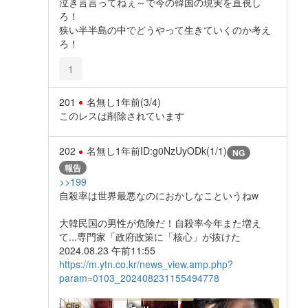
泣き言言ってねぇ～で今の韓国の現実を直視し
ろ！
狭い半半島の中でどうやって生きていくのか考え
ろ！
1
201
名無し
1年前
(3/4)
このレスは削除されています
202
名無し
1年前
ID:g0NzUyODk(1/1)
NG
報告
>>199
自殺率は世界最悪なのにおかしなこというねw
大韓民国の男性が危険だ！自殺率今年また増え
て...専門家「政府政策に「核心」が抜けた
2024.08.23 午前11:55
https://m.ytn.co.kr/news_view.amp.php?
param=0103_202408231155494778