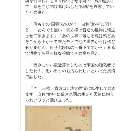
魂を何世代にも亘り甦生させる為の「魂の監獄」
で、扉をこじ開け逃げ出した”囚魂”を捜索してい
たとの事だ。
「俺もその“囚魂”なのか？」自称”女神”に聞く
と、「とんでも無い、貴方様は普通の世界に転生
させて頂きます」「あの世界に落ちる魂は殆どあ
そこから上がって来たモノで他の世界からは殆ど
有りません、何せ七段階の一番下ですから」まる
で汚物でも見る様な視線でその扉を見た。
「因みについ最近落としたのは隣国の独裁者で
したわ！」思い出すのも汚らわしいといった風情
で話した。
「さ、○○様、貴方は此方の世界に転生して頂き
ます」自称“女神”に促され羽の生えた天使に抱え
られフワッと飛び立った。