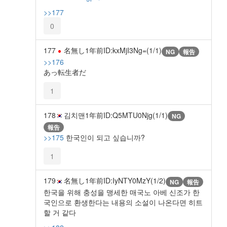
>>177
0
177
名無し
1年前
ID:kxMjI3Ng=(1/1)
NG
報告
>>176
あっ転生者だ
1
178
김치맨
1年前
ID:Q5MTU0Njg(1/1)
NG
報告
>>175
한국인이 되고 싶습니까?
1
179
名無し
1年前
ID:IyNTY0MzY(1/2)
NG
報告
한국을 위해 충성을 맹세한 매국노 아베 신조가 한
국인으로 환생한다는 내용의 소설이 나온다면 히트
할 거 같다