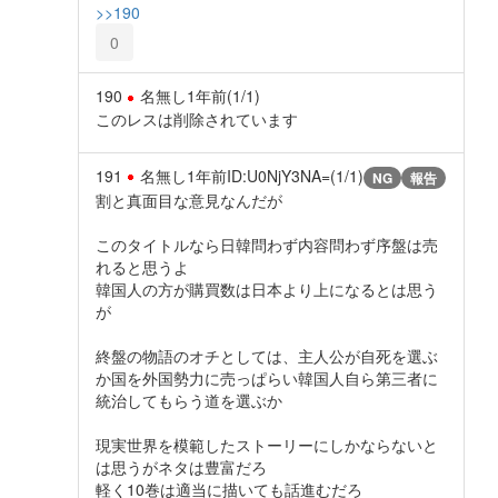
>>190
0
190
名無し
1年前
(1/1)
このレスは削除されています
191
名無し
1年前
ID:U0NjY3NA=(1/1)
NG
報告
割と真面目な意見なんだが
このタイトルなら日韓問わず内容問わず序盤は売
れると思うよ
韓国人の方が購買数は日本より上になるとは思う
が
終盤の物語のオチとしては、主人公が自死を選ぶ
か国を外国勢力に売っぱらい韓国人自ら第三者に
統治してもらう道を選ぶか
現実世界を模範したストーリーにしかならないと
は思うがネタは豊富だろ
軽く10巻は適当に描いても話進むだろ