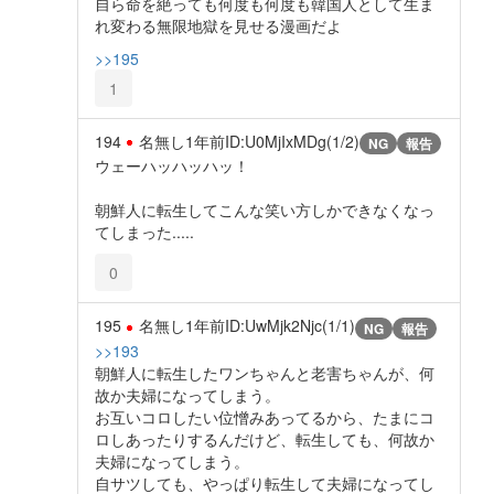
自ら命を絶っても何度も何度も韓国人として生ま
れ変わる無限地獄を見せる漫画だよ
>>195
1
194
名無し
1年前
ID:U0MjIxMDg(1/2)
NG
報告
ウェーハッハッハッ！
朝鮮人に転生してこんな笑い方しかできなくなっ
てしまった.....
0
195
名無し
1年前
ID:UwMjk2Njc(1/1)
NG
報告
>>193
朝鮮人に転生したワンちゃんと老害ちゃんが、何
故か夫婦になってしまう。
お互いコロしたい位憎みあってるから、たまにコ
ロしあったりするんだけど、転生しても、何故か
夫婦になってしまう。
自サツしても、やっぱり転生して夫婦になってし