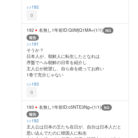
>>192
0
192
名無し
1年前
ID:Q0MjQ1MA=(1/1)
NG
報告
>>191
そうか？
日本人が、朝鮮人に転生したとなれは
序盤でヘル朝鮮の日常を紹介し
主人公が絶望し、自ら命を絶ってお終い
1巻で充分じゃない
>>193
0
193
名無し
1年前
ID:c5NTE3Ng=(1/1)
NG
報告
>>192
主人公は日本の王たち在日が、自分は日本人だと
思い込んでたのに韓国人に転生