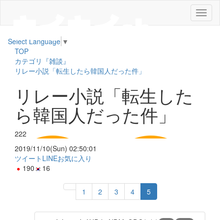
メ
ニ
ュ
Select Language
▼
ー
TOP
カテゴリ『雑談』
リレー小説「転生したら韓国人だった件」
リレー小説「転生した
ら韓国人だった件」
222
2019/11/10(Sun) 02:50:01
ツイート
LINE
お気に入り
190
16
1
2
3
4
5