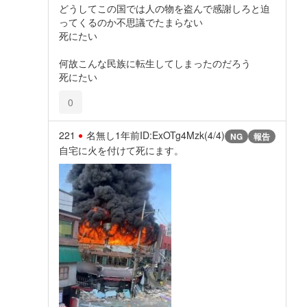
どうしてこの国では人の物を盗んで感謝しろと迫
ってくるのか不思議でたまらない
死にたい
何故こんな民族に転生してしまったのだろう
死にたい
0
221
名無し
1年前
ID:ExOTg4Mzk(4/4)
NG
報告
自宅に火を付けて死にます。