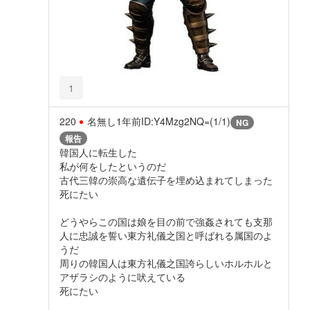
1
220
名無し
1年前
ID:Y4Mzg2NQ=(1/1)
NG
報告
韓国人に転生した
私が何をしたというのだ
古代三韓の崇高な遺伝子を埋め込まれてしまった
死にたい
どうやらこの国は娘を目の前で強姦されても支那
人に忠誠を誓い東方礼儀之国と呼ばれる属国のよ
うだ
周りの韓国人は東方礼儀之国誇らしいホルホルと
アザラシのように吠えている
死にたい