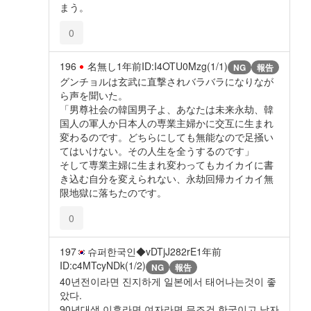
まう。
0
196
名無し
1年前
ID:I4OTU0Mzg(1/1)
NG
報告
グンチョルは玄武に直撃されバラバラになりなが
ら声を聞いた。
「男尊社会の韓国男子よ、あなたは未来永劫、韓
国人の軍人か日本人の専業主婦かに交互に生まれ
変わるのです。どちらにしても無能なので足掻い
てはいけない。その人生を全うするのです」
そして専業主婦に生まれ変わってもカイカイに書
き込む自分を変えられない、永劫回帰カイカイ無
限地獄に落ちたのです。
0
197
슈퍼한국인◆vDTjJ282rE
1年前
ID:c4MTcyNDk(1/2)
NG
報告
40년전이라면 진지하게 일본에서 태어나는것이 좋
았다.
90년대생 이후라면 여자라면 무조건 한국이고 남자