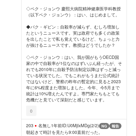
◇ペク・ジョンウ 慶熙大病院精神健康医学科教授
（以下ペク・ジョンウ）：はい、はじめまして。
◆パク・ギビン：自殺率が減らず、むしろ増加し
たというニュースです。実は政府でも多くの政策
を出したことで私も覚えているけど、ちょっと力
が抜けるニュースです。教授はどうでしたか？
◇ペク・ジョンウ：はい、我が国がもうOECD国
家の中で自殺率が1位なのはずいぶん経ったが、そ
れでも2010年に自殺予防法制定以降はずっと減っ
ている状況でした。でもこれがもうまだ公式統計
ではないけど、警察の昨年の暫定的に見ると2023
年に6%程度また増加しました。今年、今5月まで
統計は10%増えたんですよ。専門家たちもとても
危機だと見ていて深刻だと感じています。
0
203
名無し
1年前
ID:U0MjIxMDg(2/2)
NG
報告
朝起きて時計を見たら9:00直前だった。