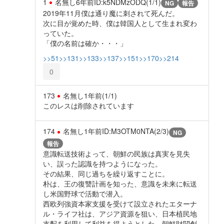
1
名無し
6年前
ID:k5NDMzODQ(1/1)
NG
報告
2019年11月僕は通り魔に刺されて死んだ。
次に目が覚めた時、僕は韓国人として生まれ変わ
っていた。
「僕の名前は確か・・・」
>>51
>>131
>>133
>>137
>>151
>>170
>>214
0
173
名無し
1年前
(1/1)
このレスは削除されています
174
名無し
1年前
ID:M3OTM0NTA(2/3)
NG
報告
意識転送技術よって、朝鮮の民族は真実を見失
い、誤った認識を持つようになった。
その結果、同じ過ちを繰り返すことに。
朴は、王の復讐計画を知った、意識を未来に転送
し米国野球で活動で潜入。
西欧列強資本家支援を受けて設立されたエターナ
ル・ライフ社は、アジア資源を狙い、日本植民地
支配を利用して利益を得ようとした。朝鮮財閥創