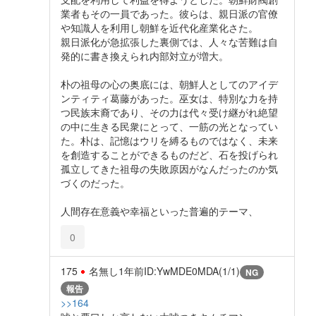
業者もその一員であった。彼らは、親日派の官僚
や知識人を利用し朝鮮を近代化産業化さた。
親日派化が急拡張した裏側では、人々な苦難は自
発的に書き換えられ内部対立が増大。
朴の祖母の心の奥底には、朝鮮人としてのアイデ
ンティティ葛藤があった。巫女は、特別な力を持
つ民族末裔であり、その力は代々受け継がれ絶望
の中に生きる民衆にとって、一筋の光となってい
た。朴は、記憶はウリを縛るものではなく、未来
を創造することができるものだど、石を投げられ
孤立してきた祖母の失敗原因がなんだったのか気
づくのだった。
人間存在意義や幸福といった普遍的テーマ、
0
175
名無し
1年前
ID:YwMDE0MDA(1/1)
NG
報告
>>164