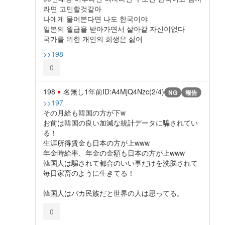
라면 고민할것같아
나에게 물어본다면 나도 한국이야
일본의 월급을 받아가면서 살아갈 자신이없다
국가를 위한 개인의 희생은 싫어
>>198
0
198
名無し
1年前
ID:A4MjQ4Nzc(2/4)
NG
報告
>>197
その月給も韓国の方が下w
お前は韓国の良い加減な統計データに騙されてい
る！
生涯所得賃金も日本の方が上www
年金時給率、年金の金額も日本の方が上www
韓国人は騙されて都合のいい事だけを洗脳されて
毎日家畜のように生きてる！
韓国人はバカ民族だと世界の人は思ってる。
0