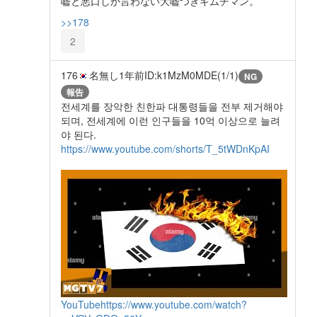
嘘と悪口しか言わない大嘘つきキムチマン。
>>178
2
176
名無し
1年前
ID:k1MzM0MDE(1/1)
NG
報告
전세계를 장악한 친한파 대통령들을 전부 제거해야
되며, 전세계에 이런 인구들을 10억 이상으로 늘려
야 된다.
https://www.youtube.com/shorts/T_5tWDnKpAI
YouTube
https://www.youtube.com/watch?