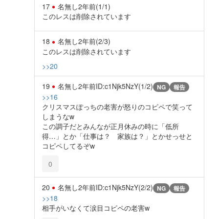
17
名無し
2年前
(1/1)
このレスは削除されています
18
名無し
2年前
(2/3)
このレスは削除されています
>>20
19
名無し
2年前
ID:c1Njk5NzY(1/2)
NG
報告
>>16
クリスマスぽっちの老害が怒りのコピペで笑って
しまうなw
この調子だとみんなが正月休みの時に「低所
得…」とか「仕事は？ 家族は？」とかせっせと
コピペしてるぞw
0
20
名無し
2年前
ID:c1Njk5NzY(2/2)
NG
報告
>>18
相手がいなくて涙目コピペの老害w