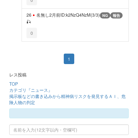
26
名無し
2月前
ID:k2NzQ4NzM(3/3)
NG
報告
🎣
0
1
レス投稿
TOP
カテゴリ『ニュース』
掲示板などの書き込みから精神病リスクを発見するＡＩ、危
険人物の判定