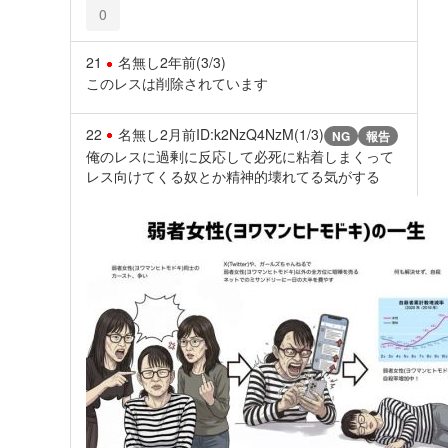
0
21
名無し
2年前
(3/3)
このレスは削除されています
22
名無し
2月前
ID:k2NzQ4NzM(1/3)
NG
報告
俺のレスに過剰に反応して必死に粘着しまくって
レス向けてくる奴とか精神的壊れてる気がする