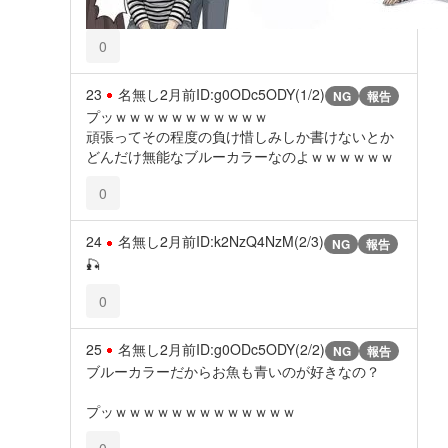
0
23
名無し
2月前
ID:g0ODc5ODY(1/2)
NG
報告
プッｗｗｗｗｗｗｗｗｗｗｗ
頑張ってその程度の負け惜しみしか書けないとか
どんだけ無能なブルーカラーなのよｗｗｗｗｗｗ
0
24
名無し
2月前
ID:k2NzQ4NzM(2/3)
NG
報告
🎣
0
25
名無し
2月前
ID:g0ODc5ODY(2/2)
NG
報告
ブルーカラーだからお魚も青いのが好きなの？
プッｗｗｗｗｗｗｗｗｗｗｗｗｗ
0