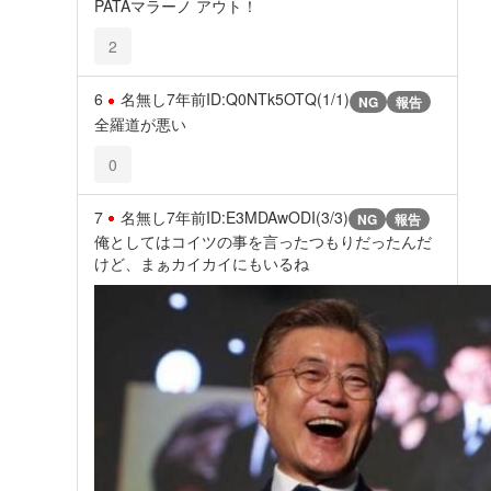
PATAマラーノ アウト！
2
6
名無し
7年前
ID:Q0NTk5OTQ(1/1)
NG
報告
全羅道が悪い
0
7
名無し
7年前
ID:E3MDAwODI(3/3)
NG
報告
俺としてはコイツの事を言ったつもりだったんだ
けど、まぁカイカイにもいるね