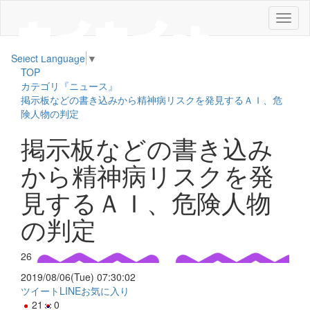
メ
ニ
ュ
Select Language
▼
ー
TOP
カテゴリ『ニュース』
掲示板などの書き込みから精神病リスクを発見するＡＩ、危
険人物の判定
掲示板などの書き込み
から精神病リスクを発
見するＡＩ、危険人物
の判定
26
2019/08/06(Tue) 07:30:02
ツイート
LINE
お気に入り
21
0