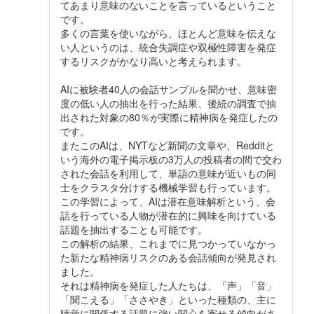
てあまり意味のないことを言っているということ
です。
多くの言葉を使いながら、ほとんど意味を伝えな
い人というのは、統合失調症や双極性障害を発症
するリスクがかなり高いと考えられます。
AIに被験者40人の会話サンプルを聞かせ、意味密
度の低い人の抽出を行った結果、後続の調査で抽
出された対象の80％が実際に精神病を発症したの
です。
またこのAIは、NYTなど新聞の文章や、Redditと
いう海外の電子掲示板の3万人の投稿者の間で交わ
された会話を利用して、単語の意味が近いもの同
士をクラスタ分けする機械学習も行っています。
この学習によって、AIは潜在意味解析という、会
話を行っている人物が潜在的に興味を向けている
話題を抽出することも可能です。
この解析の結果、これまでに見つかっていなかっ
た新たな精神病リスクのある会話傾向が発見され
ました。
それは精神病を発症した人たちは、「声」「音」
「聞こえる」「ささやき」といった種類の、主に
聴覚に関係する話題に強い関心を寄せる傾向があ