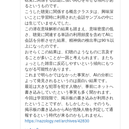
るというものです。
こうした聴覚に関係する概念クラスタは、興味深
いことに学習時に利用された会話サンプルの中に
は生じていませんでした。
この潜在意味解析の結果も踏まえ、意味密度の低
さ、聴覚に関連する単語の利用頻度を含めてAIに
会話を分析させた結果、精神病の検出率は90％以
上になったのです。
おそらくこの結果は、幻聴のようなものに言及す
ることが多いことが一因と考えられます。またち
ょっとした雑音に反応しやすいという傾向にもつ
ながる可能性があります。
これまで明らかではなかった事実が、AIの分析に
よって発見されるというのは面白い結果です。
最近は大きな犯罪を犯す人物が、事前にネットへ
書き込みしていたという事実も多く聞かれます。
今回は学習段階で、掲示板の書き込みが利用され
たということですが、もしかしたら、そのうち、
掲示板の書き込みからAIが危険人物を判定して通
報するという時代が来るのかもしれません。
https://nazology.net/archives/42830