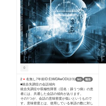
0
2
名無し
7年前
ID:E3MDAwODI(2/3)
NG
報告
■統合失調症の会話傾向
統合失調症や双極性障害（旧名：躁うつ病）の患
者には、共通した会話の傾向があります。
その1つが、会話の意味密度が低いというもので
す。意味密度とは、使用している単語の数に対し