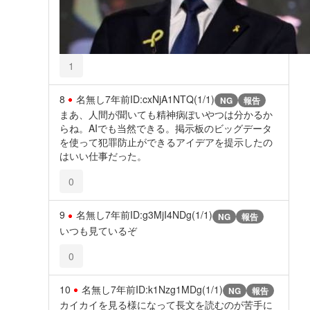
1
8
名無し
7年前
ID:cxNjA1NTQ(1/1)
NG
報告
まあ、人間が聞いても精神病ぽいやつは分かるか
らね。AIでも当然できる。掲示板のビッグデータ
を使って犯罪防止ができるアイデアを提示したの
はいい仕事だった。
0
9
名無し
7年前
ID:g3MjI4NDg(1/1)
NG
報告
いつも見ているぞ
0
10
名無し
7年前
ID:k1Nzg1MDg(1/1)
NG
報告
カイカイを見る様になって長文を読むのが苦手に