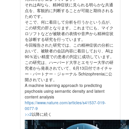
それはAIなら、精神症状に見られる明らかな共通
点を、客観的に判断することが可能と期待される
ためです。
そこで、何に着目して分析を行うかという点が、
この研究の肝となります。これまでにも、マイク
ロソフトなどが被験者の表情や音声から精神症状
を診断する研究を行っています。
今回報告された研究では、この精神症状の分析に
おいて、被験者の会話内容に着目しており、AIは
90％近い精度での患者の判定に成功しています。
この研究は、ハーバード大学とエモリー大学の研
究者から発表されていて、6月13日付でネイチャ
ー・パートナー・ジャーナル Schizophreniaに公
開されています。
A machine learning approach to predicting
psychosis using semantic density and latent
content analysis
https://www.nature.com/articles/s41537-019-
0077-9
>>2
以降に続く