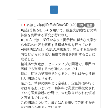
1
1
名無し
7年前
ID:E3MDAwODI(1/3)
NG
報告
■会話分析を行うAIを用いて、統合失調症などの精
神病を判断する研究が行われた
■このAIでは、NYTやネット掲示板の膨大な文章か
ら会話の内容を解析する機械学習を行っている
■最終的にAIは、会話の意味密度、頻出する単語傾
向などから90％近い精度で患者を判断することに
成功した
精神病の判定は、センシティブな問題で、専門の
医師でも判断するのが難しいものです。
特に、症状の早期発見となると、それはかなり難
しい問題になります。
確かに、精神の病をどう定義し、定量評価を行う
かは今もあいまいで、精神科は高度に機械化され
ていく医療診断の分野で、未だ取り残された領域
と言えるでしょう。
この問題について、最近はAIを用いて判断する研
究に関心が集まっています。