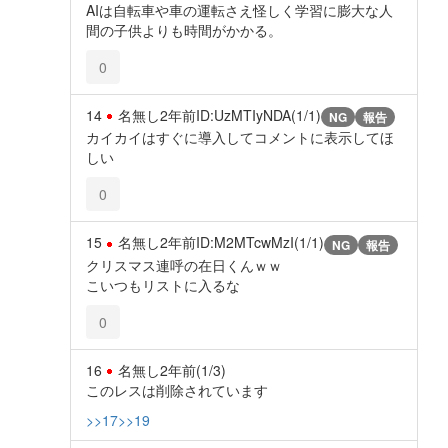
AIは自転車や車の運転さえ怪しく学習に膨大な人
間の子供よりも時間がかかる。
0
14
名無し
2年前
ID:UzMTIyNDA(1/1)
NG
報告
カイカイはすぐに導入してコメントに表示してほ
しい
0
15
名無し
2年前
ID:M2MTcwMzI(1/1)
NG
報告
クリスマス連呼の在日くんｗｗ
こいつもリストに入るな
0
16
名無し
2年前
(1/3)
このレスは削除されています
>>17
>>19