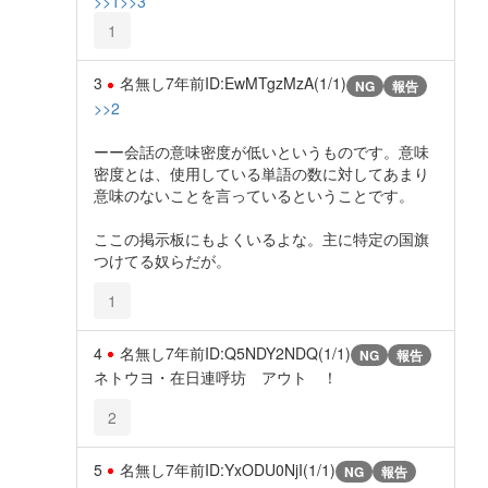
>>1
>>3
1
3
名無し
7年前
ID:EwMTgzMzA(1/1)
NG
報告
>>2
ーー会話の意味密度が低いというものです。意味
密度とは、使用している単語の数に対してあまり
意味のないことを言っているということです。
ここの掲示板にもよくいるよな。主に特定の国旗
つけてる奴らだが。
1
4
名無し
7年前
ID:Q5NDY2NDQ(1/1)
NG
報告
ネトウヨ・在日連呼坊 アウト ！
2
5
名無し
7年前
ID:YxODU0NjI(1/1)
NG
報告