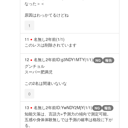
なった＞＜
原因はわっかてるけどね
1
11
名無し
2年前
(1/1)
このレスは削除されています
12
名無し
2年前
ID:g3NDY1MTY(1/1)
NG
報告
グンチョル
スーパー肥満児
この2名は間違いないな
0
13
名無し
2年前
ID:YwNDY2MjY(1/1)
NG
報告
知能欠落は、言語力+予測力の傾向で測定可能。
五感や身体体験無しでは予測の確率は格段に下が
る。