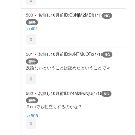
0
500
名無し
10月前
ID:Q3NjM2MDI(1/1)
NG
報告
>>491
0
501
名無し
10月前
ID:k0NTM0OTc(1/1)
NG
報告
反論ないということは認めたということでｗ
0
502
名無し
10月前
ID:Y4MzkwNjU(1/1)
NG
報告
９cmでも朝立ちするのかな？
>>505
0