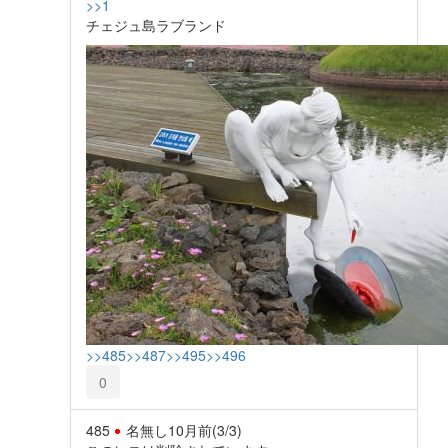
>>1
チェジュ島ラブランド
>>485
>>487
>>495
>>496
0
485
名無し
10月前
(3/3)