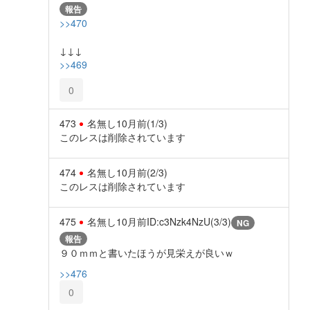
報告
>>470
↓↓↓
>>469
0
473
名無し
10月前
(1/3)
このレスは削除されています
474
名無し
10月前
(2/3)
このレスは削除されています
475
名無し
10月前
ID:c3Nzk4NzU(3/3)
NG
報告
９０ｍｍと書いたほうが見栄えが良いｗ
>>476
0