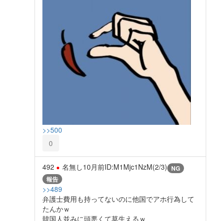
>>500
0
492
名無し
10月前
ID:M1Mjc1NzM(2/3)
NG
報告
>>489
弁護士費用も持ってないのに他国でアホ行為して
たんかｗ
韓国人並みに頭悪くて草生えるｗ