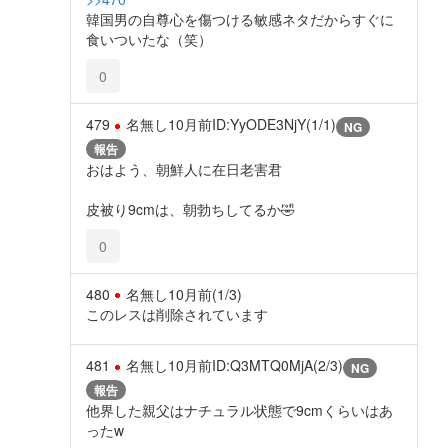
韓国男の自尊心を傷つける敏感ネタだからすぐに
食いついたな（笑）
0
479
名無し
10月前
ID:YyODE3NjY(1/1)
NG
報告
おはよう、朝鮮人に在日老害君
皮被り9cmは、朝勃ちしてるか🤣
0
480
名無し
10月前
(1/3)
このレスは削除されています
481
名無し
10月前
ID:Q3MTQ0MjA(2/3)
NG
報告
他界した親父はナチュラル状態で9cmくらいはあ
ったw