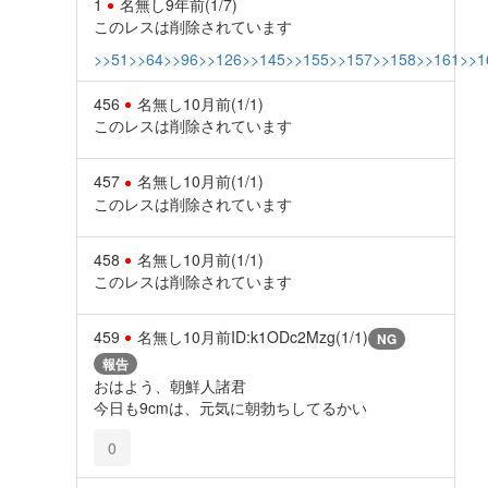
1
名無し
9年前
(1/7)
このレスは削除されています
>>51
>>64
>>96
>>126
>>145
>>155
>>157
>>158
>>161
>>1
456
名無し
10月前
(1/1)
このレスは削除されています
457
名無し
10月前
(1/1)
このレスは削除されています
458
名無し
10月前
(1/1)
このレスは削除されています
459
名無し
10月前
ID:k1ODc2Mzg(1/1)
NG
報告
おはよう、朝鮮人諸君
今日も9cmは、元気に朝勃ちしてるかい
0