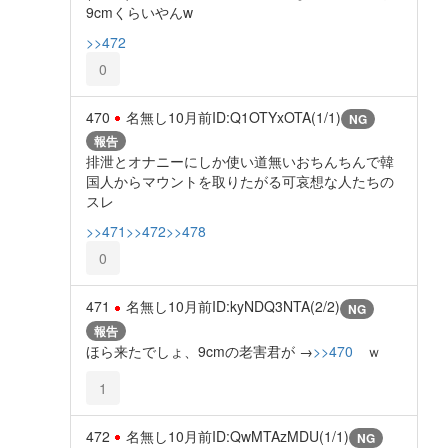
9cmくらいやんw
>>472
0
470
名無し
10月前
ID:Q1OTYxOTA(1/1)
NG
報告
排泄とオナニーにしか使い道無いおちんちんで韓
国人からマウントを取りたがる可哀想な人たちの
スレ
>>471
>>472
>>478
0
471
名無し
10月前
ID:kyNDQ3NTA(2/2)
NG
報告
ほら来たでしょ、9cmの老害君が →
>>470
ｗ
1
472
名無し
10月前
ID:QwMTAzMDU(1/1)
NG