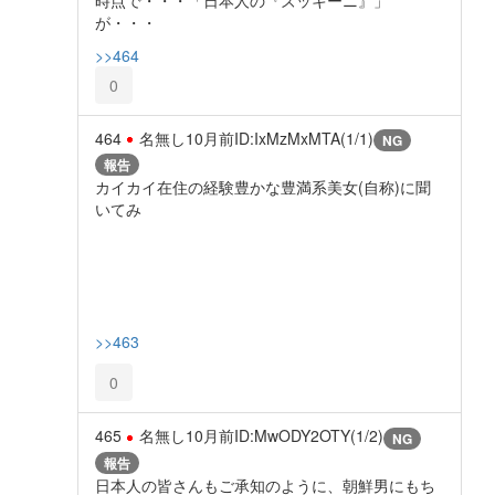
が・・・
>>464
0
464
名無し
10月前
ID:IxMzMxMTA(1/1)
NG
報告
カイカイ在住の経験豊かな豊満系美女(自称)に聞
いてみ
>>463
0
465
名無し
10月前
ID:MwODY2OTY(1/2)
NG
報告
日本人の皆さんもご承知のように、朝鮮男にもち