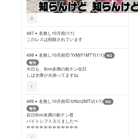
0
497
名無し
10月前
(1/1)
このレスは削除されています
498
名無し
10月前
ID:YxMjY1MTY(1/1)
NG
報告
今日も、9cm未満の粗チン在日
しばき隊が火病ってますね
1
499
名無し
10月前
ID:IzNzc2MTU(1/1)
NG
報告
在日9cm未満の粗チン君
バイトシフト入りました〜
🤏🤏🤏🤏🤏🤏🤏🤏🤏🤏🤏🤏