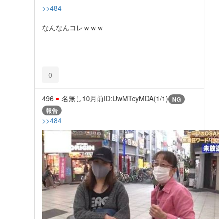
>>484
なんなんコレｗｗｗ
0
496
名無し
10月前
ID:UwMTcyMDA(1/1)
NG
報告
>>484