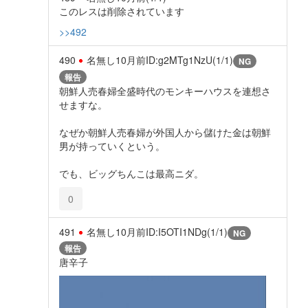
このレスは削除されています
>>492
490
名無し
10月前
ID:g2MTg1NzU(1/1)
NG
報告
朝鮮人売春婦全盛時代のモンキーハウスを連想さ
せますな。
なぜか朝鮮人売春婦が外国人から儲けた金は朝鮮
男が持っていくという。
でも、ビッグちんこは最高ニダ。
0
491
名無し
10月前
ID:I5OTI1NDg(1/1)
NG
報告
唐辛子