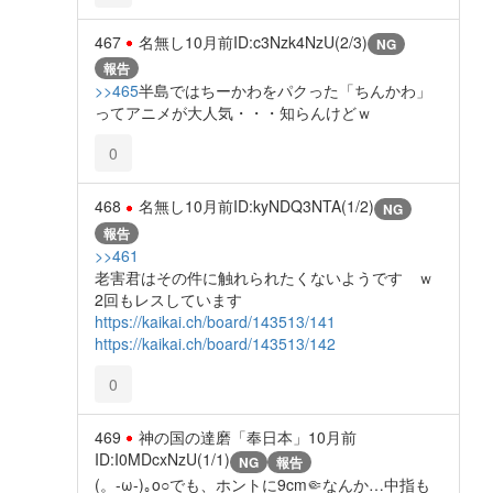
467
名無し
10月前
ID:c3Nzk4NzU(2/3)
NG
報告
>>465
半島ではちーかわをパクった「ちんかわ」
ってアニメが大人気・・・知らんけどｗ
0
468
名無し
10月前
ID:kyNDQ3NTA(1/2)
NG
報告
>>461
老害君はその件に触れられたくないようです ｗ
2回もレスしています
https://kaikai.ch/board/143513/141
https://kaikai.ch/board/143513/142
0
469
神の国の達磨「奉日本」
10月前
ID:I0MDcxNzU(1/1)
NG
報告
(。-ω-)｡o○︎でも、ホントに9cm🤏なんか…中指も