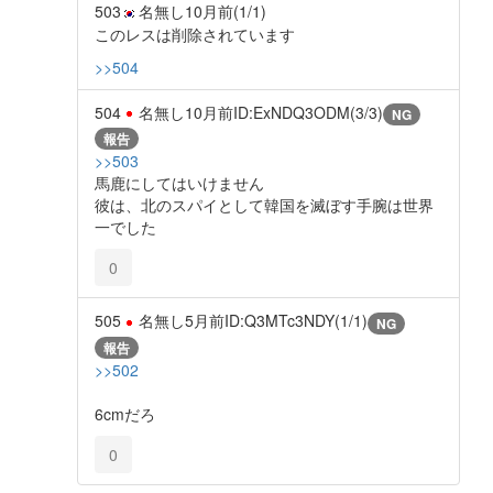
503
名無し
10月前
(1/1)
このレスは削除されています
>>504
504
名無し
10月前
ID:ExNDQ3ODM(3/3)
NG
報告
>>503
馬鹿にしてはいけません
彼は、北のスパイとして韓国を滅ぼす手腕は世界
一でした
0
505
名無し
5月前
ID:Q3MTc3NDY(1/1)
NG
報告
>>502
6cmだろ
0