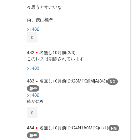
今思うとすごいな
尚、僕は標準…
>>482
0
482
名無し
10月前
(2/3)
このレスは削除されています
>>483
483
名無し
10月前
ID:Q3MTQ0MjA(3/3)
NG
報告
>>482
確かにw
0
484
名無し
10月前
ID:Q4NTA0MDQ(1/1)
NG
報告