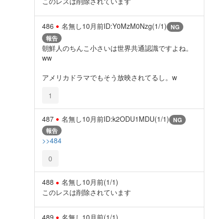
このレスは削除されています
486
名無し
10月前
ID:Y0MzM0Nzg(1/1)
NG
報告
朝鮮人のちんこ小さいは世界共通認識ですよね。
ww
アメリカドラマでもそう放映されてるし。w
1
487
名無し
10月前
ID:k2ODU1MDU(1/1)
NG
報告
>>484
0
488
名無し
10月前
(1/1)
このレスは削除されています
489
名無し
10月前
(1/1)