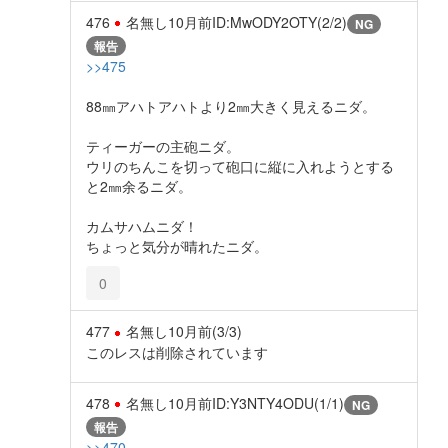
476
名無し
10月前
ID:MwODY2OTY(2/2)
NG
報告
>>475
88㎜アハトアハトより2㎜大きく見えるニダ。
ティーガーの主砲ニダ。
ウリのちんこを切って砲口に縦に入れようとする
と2㎜余るニダ。
カムサハムニダ！
ちょっと気分が晴れたニダ。
0
477
名無し
10月前
(3/3)
このレスは削除されています
478
名無し
10月前
ID:Y3NTY4ODU(1/1)
NG
報告
>>470