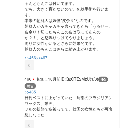
ゃんとちんこは付いてます。
でも、大きく育たないので、包茎手術を行いま
す。
本来の朝鮮人は妖怪"皮余り"なのです。
朝鮮人がガチャガチャ言ってきたら「うるせー、
皮余り！切ったちんこの皮は取ってあんの
か？！」と怒鳴りつけてやりましょう。
周りに女性がいるとさらに効果的です。
朝鮮人のちんこはさらに縮み上がります。
>>466
>>467
0
466
名無し
10月前
ID:Q2OTE2MzU(1/3)
NG
報告
>>465
日刊ベストに上がっていた「局部のブラジリアン
ワックス」動画、
フルの状態で皮被ってて、韓国の女性たちが可哀
想になった
0