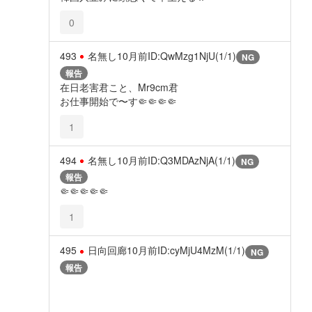
0
493
名無し
10月前
ID:QwMzg1NjU(1/1)
NG
報告
在日老害君こと、Mr9cm君
お仕事開始で〜す🤏🤏🤏🤏
1
494
名無し
10月前
ID:Q3MDAzNjA(1/1)
NG
報告
🤏🤏🤏🤏🤏
1
495
日向回廊
10月前
ID:cyMjU4MzM(1/1)
NG
報告