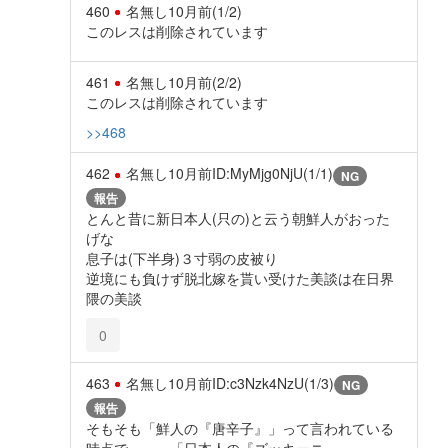
460
名無し
10月前
(1/2)
このレスは削除されています
461
名無し
10月前
(2/2)
このレスは削除されています
>>468
462
名無し
10月前
ID:MyMjg0NjU(1/1)
NG
報告
とんと昔に新日本人(只の)と云う朝鮮人がおった
げな
息子は(下半身)３寸弱の皮被り
逆境にも負けず脱北嫁を貰い受けた美談は在日界
隈の美談
0
463
名無し
10月前
ID:c3Nzk4NzU(1/3)
NG
報告
そもそも「鮮人の『唐辛子』」って言われている
時点で・・・「日本人の『ズッキーニ』」