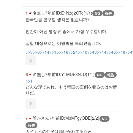
1
名無し
7年前
ID:E1Nzg2OTc(1/1)
NG
報告
한국인을 연구할 생각은 없습니까?
인간이 아닌 영장류 중에서 가장 우수합니다.
실험 대상으로는 이명박을 드리겠습니다.
>>3
>>6
>>14
>>15
>>16
>>24
>>40
>>43
>>44
>>46
>>48
>>4
3
6
名無し
7年前
ID:Y1MDE3NzU(1/1)
NG
報告
>>1
どんな形であれ、もう韓国の面倒を看るのはお断
りだ。
2
7
誰かさん
7年前
ID:M3MTgyODE(2/2)
NG
報告
カイカイの住民は頭いかれてるなw