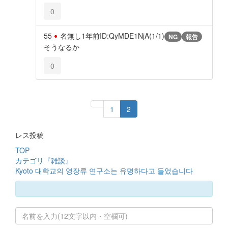
0
55
名無し
1年前
ID:QyMDE1NjA(1/1)
NG
報告
そうなるか
0
1
2
レス投稿
TOP
カテゴリ『雑談』
Kyoto 대학교의 영장류 연구소는 유명하다고 들었습니다