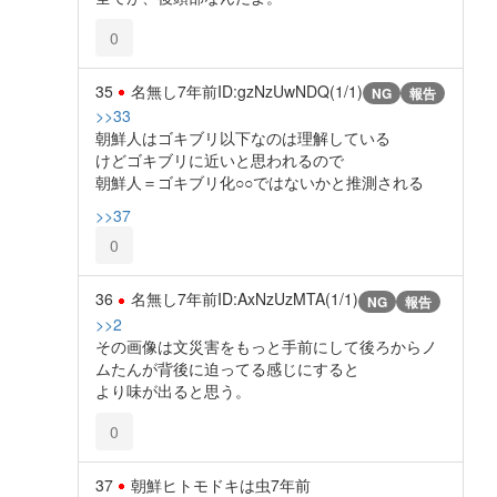
0
35
名無し
7年前
ID:gzNzUwNDQ(1/1)
NG
報告
>>33
朝鮮人はゴキブリ以下なのは理解している
けどゴキブリに近いと思われるので
朝鮮人＝ゴキブリ化○○ではないかと推測される
>>37
0
36
名無し
7年前
ID:AxNzUzMTA(1/1)
NG
報告
>>2
その画像は文災害をもっと手前にして後ろからノ
ムたんが背後に迫ってる感じにすると
より味が出ると思う。
0
37
朝鮮ヒトモドキは虫
7年前