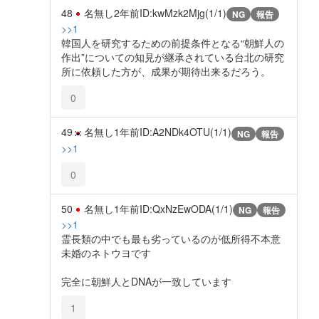
48
名無し
2年前
ID:kwMzk2Mjg(1/1)
NG
報告
>>1
韓国人を研究するための前提条件となる“朝鮮人の
作出”についての知見が継承されている台北の研究
所に依頼した方が、成果が期待出来るだろう。
0
49
名無し
1年前
ID:A2NDk4OTU(1/1)
NG
報告
>>1
0
50
名無し
1年前
ID:QxNzEwODA(1/1)
NG
報告
>>1
霊長類の中でも最も劣っているのが低所得不本意
未婚のネトウヨです
完全に朝鮮人とDNAが一致しています
1