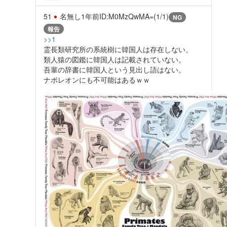
51
名無し
1年前
ID:M0MzQwMA=(1/1)
NG
報告
>>1
霊長類研究所の系統樹に韓国人は存在しない。
類人猿の図鑑に韓国人は記載されていない。
吾輩の辞書に韓国人という見出し語はない。
ナポレオンにも不可能はあるｗｗ