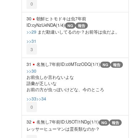
0
30
朝鮮ヒトモドキは虫
7年前
ID:cyNzU4NDA(1/4)
NG
報告
>>29
まだ勘違いしてるのか？お前等は虫だよ。
>>31
3
31
名無し
7年前
ID:c0MTczODQ(1/1)
NG
報告
>>30
お前虫しか言わないよな
語彙が乏しいな
お前の方が虫っぽいけどな、今のところ
>>33
>>34
0
32
名無し
7年前
ID:U5OTI1NDg(1/1)
NG
報告
レッサーヒューマンは霊長類なのか？