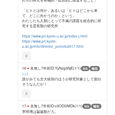
「ヒトとは何か」あるいは「ヒトはどこから来
て、どこに向かうのか」という、
わたしたち人類にとって不滅の課題を総合的に研
究する霊長類の研究所
https://www.pri.kyoto-u.ac.jp/index-j.html
https://www.pri.kyoto-
u.ac.jp/info/director_yumoto2017.html
0
16
名無し
7年前
ID:YyNzg3NjE(1/1)
NG
報告
>>1
誰がみても文大統領のほうが研究対象として面白
そうなんだが！
0
17
名無し
7年前
ID:c3ODI2MDk(1/1)
NG
報告
李明博は齧歯類だろ。