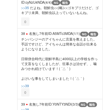
ID:cyNzU4NDA(4/4)
NG
報告
>>35
だよね。朝鮮虫<<(略)<<ゴキブリだけど、ゴ
キブリ未満、朝鮮虫以上っていないもんね。
0
38
名無し
7年前
ID:A5MTc3MDA(1/1)
NG
報告
チンパンジーのアイちゃんに言葉を教えました。
手話ですけど、アイちゃんは簡単な会話が出来る
ようになりました。
日韓併合時代に朝鮮半島に4000以上の学校を作っ
て文盲をなくしましたが、狂暴さは治せず、、噛
みつかれ続けています！( ´△｀)
よけいな事をしてしまいました！( ´△｀)
>>39
0
39
名無し
7年前
ID:Y0NTY3NDI(3/3)
NG
報告
>>38