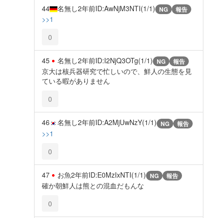
44
名無し
2年前
ID:AwNjM3NTI(1/1)
NG
報告
>>1
0
45
名無し
2年前
ID:I2NjQ3OTg(1/1)
NG
報告
京大は核兵器研究で忙しいので、鮮人の生態を見
ている暇がありません
0
46
名無し
2年前
ID:A2MjUwNzY(1/1)
NG
報告
>>1
0
47
お魚
2年前
ID:E0MzIxNTI(1/1)
NG
報告
確か朝鮮人は熊との混血だもんな
0