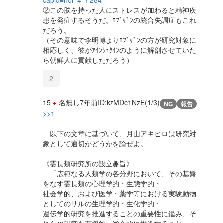
capid=nol_4_P284
②この脳を持った人にストレスが加わると精神疾
患を発症するそうだ。ﾛﾌﾞｹﾞﾝの統合失調症もこれ
だろう。
（その意味で李明博よりﾛﾌﾞｹﾞﾝの方が研究対象に
相応しく、彼がｱｲﾝｼｭﾀｲﾝのように解剖させていた
ら朝鮮人に貢献しただろう）
2
15
名無し
7年前
ID:kzMDc1NzE(1/3)
NG
報告
>>1
以下の文章に基づいて、月山アキヒロは研究対
象として適切かどうかを論ぜよ。
《霊長類研究所の設立趣旨》
「広範なる人類学の各分野において、その基盤
をなす霊長類の心理学的・生態学的・
社会学的、および医学・薬学等における実験動物
としてのサルの生理学的・生化学的・
遺伝学的研究を推進することの重要性に鑑み、そ
れらの研究を有機的・総合的に推進すること」