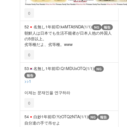
0
52
名無し
1年前
ID:k4MTA5NDA(1/1)
NG
報告
朝鮮人は日本でも生活不能者が日本人他の外国人
の5倍以上。
劣等種だよ、劣等種。www
0
53
名無し
1年前
ID:Q1MDUxOTQ(1/1)
NG
報告
>>1
이제는 문재인을 연구하라
0
54
白妙
1年前
ID:YzOTQ2NTA(1/1)
NG
報告
自分達の手で吊せよ