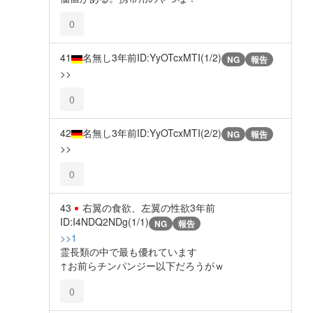
0
41
名無し
3年前
ID:YyOTcxMTI(1/2)
NG
報告
>>
0
42
名無し
3年前
ID:YyOTcxMTI(2/2)
NG
報告
>>
0
43
右翼の食欲、左翼の性欲
3年前
ID:I4NDQ2NDg(1/1)
NG
報告
>>1
霊長類の中で最も優れています
↑お前らチンパンジー以下だろうがｗ
0