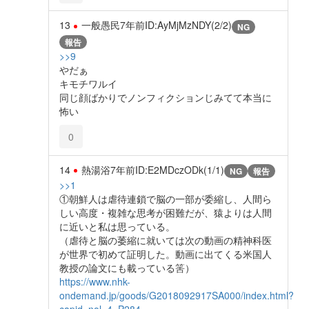
13
一般愚民
7年前
ID:AyMjMzNDY(2/2)
NG
報告
>>9
やだぁ
キモチワルイ
同じ顔ばかりでノンフィクションじみてて本当に
怖い
0
14
熱湯浴
7年前
ID:E2MDczODk(1/1)
NG
報告
>>1
①朝鮮人は虐待連鎖で脳の一部が委縮し、人間ら
しい高度・複雑な思考が困難だが、猿よりは人間
に近いと私は思っている。
（虐待と脳の萎縮に就いては次の動画の精神科医
が世界で初めて証明した。動画に出てくる米国人
教授の論文にも載っている筈）
https://www.nhk-
ondemand.jp/goods/G2018092917SA000/index.html?