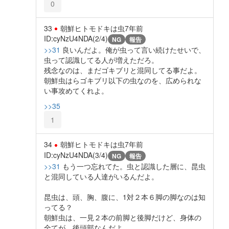
0
33
朝鮮ヒトモドキは虫
7年前
ID:cyNzU4NDA(2/4)
NG
報告
>>31
良いんだよ。俺が虫って言い続けたせいで、
虫って認識してる人が増えただろ。
残念なのは、まだゴキブリと混同してる事だよ。
朝鮮虫はらゴキブリ以下の虫なのを、広められな
い事攻めてくれよ。
>>35
1
34
朝鮮ヒトモドキは虫
7年前
ID:cyNzU4NDA(3/4)
NG
報告
>>31
もう一つ忘れてた。虫と認識した層に、昆虫
と混同している人達がいるんだよ。
昆虫は、頭、胸、腹に、1対２本６脚の脚なのは知
ってる？
朝鮮虫は、一見２本の前脚と後脚だけど、身体の
全てが、後頭部なんだよ。