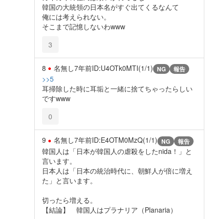
韓国の大統領の日本名がすぐ出てくるなんて
俺には考えられない。
そこまで記憶しないわwww
3
8
名無し
7年前
ID:U4OTk0MTI(1/1)
NG
報告
>>5
耳掃除した時に耳垢と一緒に捨てちゃったらしい
ですwww
0
9
名無し
7年前
ID:E4OTM0MzQ(1/1)
NG
報告
韓国人は「日本が韓国人の虐殺をしたnida！」と
言います。
日本人は「日本の統治時代に、朝鮮人が倍に増え
た」と言います。
切ったら増える。
【結論】 韓国人はプラナリア（Planaria）