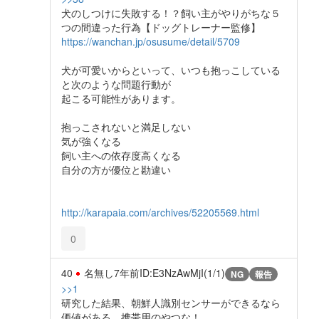
犬のしつけに失敗する！？飼い主がやりがちな５
つの間違った行為【ドッグトレーナー監修】
https://wanchan.jp/osusume/detail/5709
犬が可愛いからといって、いつも抱っこしている
と次のような問題行動が
起こる可能性があります。
抱っこされないと満足しない
気が強くなる
飼い主への依存度高くなる
自分の方が優位と勘違い
http://karapaia.com/archives/52205569.html
0
40
名無し
7年前
ID:E3NzAwMjI(1/1)
NG
報告
>>1
研究した結果、朝鮮人識別センサーができるなら
価値がある。携帯用のやつな！