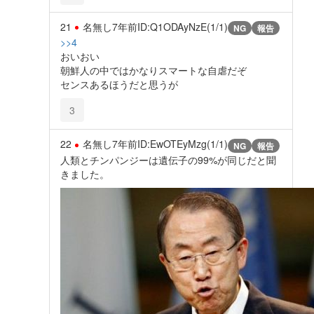
21
名無し
7年前
ID:Q1ODAyNzE(1/1)
NG
報告
>>4
おいおい
朝鮮人の中ではかなりスマートな自虐だぞ
センスあるほうだと思うが
3
22
名無し
7年前
ID:EwOTEyMzg(1/1)
NG
報告
人類とチンパンジーは遺伝子の99%が同じだと聞
きました。