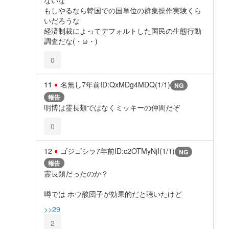
もしやるなら韓国での国単位の群集操作実験くら
いだろうな
経済制裁によってデフォルトした国民の生態行動
調査だな(・ω・)
0
11
名無し
7年前
ID:QxMDg4MDQ(1/1)
NG
報告
明博は霊長類ではなくミッキーの仲間だぞ
0
12
ゴジゴシラ
7年前
ID:c2OTMyNjI(1/1)
NG
報告
霊長類だったのか？
噂では ホウ酸団子が効果的だと聴いたけど
>>29
2