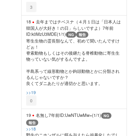
3
18
去年まではチベスナ（４月１日は「日本人は
韓国人が大好き！の日」らしいですよ）
7年前
ID:k0MzU3MDE(1/1)
NG
報告
寄生生物の霊長類なんて、初めて聞いたんですけ
どぉ！
脊索動物もしくはその後継たる脊椎動物に寄生生
物っていない気がするんですよ。
半島系って線形動物とか鉤頭動物とかに分類され
るんじゃないですか？
良くてダニあたりが適切かと思います。
>>19
0
19
名無し
7年前
ID:UwNTUwMw=(1/1)
NG
報告
>>18
野生のニホンザルに餌を与えたら凶暴化したでし