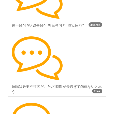
한국음식 VS 일본음식 어느쪽이 더 맛있는가?
345res
睡眠は必要不可欠だ、ただ 時間が長過ぎて勿体ないと思
う
2res