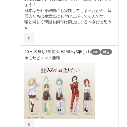
ょう？
日本はそれを韓国にも実践してしまったから、韓
国人たちは生意気にも付け上がってるんです。
猿と同じく韓国も餌付け禁止にするべきだと思う
w
0
20
名無し
7年前
ID:E2MDkyMjE(1/1)
NG
報告
ホモサピエンス亜種
0