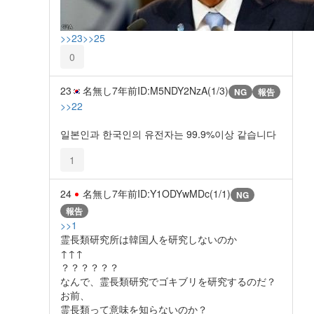
>>23
>>25
0
23
名無し
7年前
ID:M5NDY2NzA(1/3)
NG
報告
>>22
일본인과 한국인의 유전자는 99.9%이상 같습니다
1
24
名無し
7年前
ID:Y1ODYwMDc(1/1)
NG
報告
>>1
霊長類研究所は韓国人を研究しないのか
↑↑↑
？？？？？？
なんで、霊長類研究でゴキブリを研究するのだ？
お前、
霊長類って意味を知らないのか？