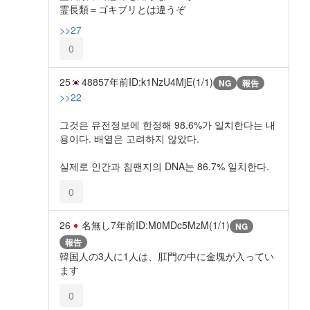
霊長類＝ゴキブリとは違うぞ
>>27
0
25
4885
7年前
ID:k1NzU4MjE(1/1)
NG
報告
>>22
그것은 유전정보에 한정해 98.6%가 일치한다는 내
용이다. 배열은 고려하지 않았다.
실제로 인간과 침팬지의 DNA는 86.7% 일치한다.
0
26
名無し
7年前
ID:M0MDc5MzM(1/1)
NG
報告
韓国人の3人に1人は、肛門の中に金塊が入ってい
ます
0