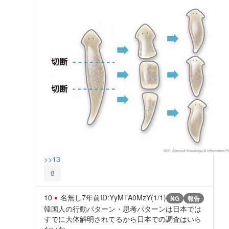
>>13
8
10
名無し
7年前
ID:YyMTA0MzY(1/1)
NG
報告
韓国人の行動パターン・思考パターンは日本では
すでに大体解明されてるから日本での調査はいら
ないな