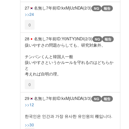
27
名無し
7年前
ID:kxMjUzNDA(2/3)
NG
報告
>>24
0
28
名無し
7年前
ID:Y0NTY3NDI(2/3)
NG
報告
扱いやすさの問題からしても、研究対象外。
チンパンくんと韓国人一般
扱いやすさというかルールを守れるのはどちらか
と
考えれば自明の理。
0
29
名無し
7年前
ID:kxMjUzNDA(3/3)
NG
報告
>>12
한국인은 인간과 가장 유사한 유인원의 種입니다.
>>30