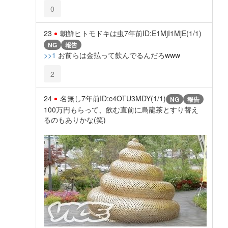
0
23
朝鮮ヒトモドキは虫
7年前
ID:E1MjI1MjE(1/1)
NG
報告
>>1
お前らは金払って飲んでるんだろwww
2
24
名無し
7年前
ID:c4OTU3MDY(1/1)
NG
報告
100万円もらって、飲む直前に烏龍茶とすり替え
るのもありかな(笑)