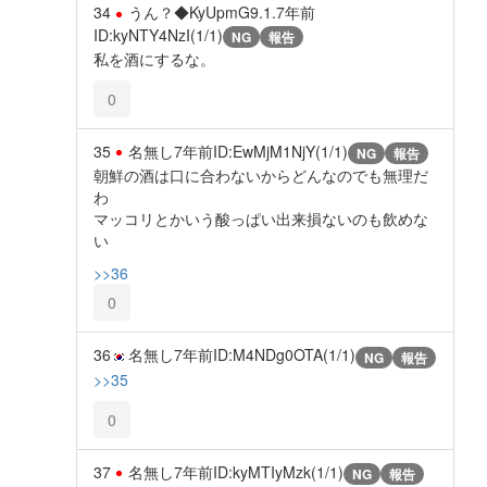
34
うん？◆KyUpmG9.1.
7年前
ID:kyNTY4NzI(1/1)
NG
報告
私を酒にするな。
0
35
名無し
7年前
ID:EwMjM1NjY(1/1)
NG
報告
朝鮮の酒は口に合わないからどんなのでも無理だ
わ
マッコリとかいう酸っぱい出来損ないのも飲めな
い
>>36
0
36
名無し
7年前
ID:M4NDg0OTA(1/1)
NG
報告
>>35
0
37
名無し
7年前
ID:kyMTIyMzk(1/1)
NG
報告