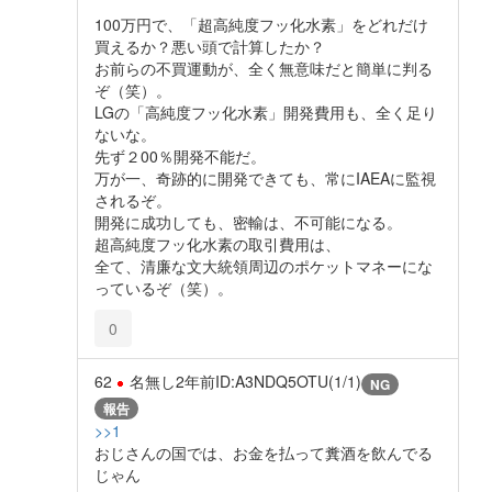
100万円で、「超高純度フッ化水素」をどれだけ
買えるか？悪い頭で計算したか？
お前らの不買運動が、全く無意味だと簡単に判る
ぞ（笑）。
LGの「高純度フッ化水素」開発費用も、全く足り
ないな。
先ず２00％開発不能だ。
万が一、奇跡的に開発できても、常にIAEAに監視
されるぞ。
開発に成功しても、密輸は、不可能になる。
超高純度フッ化水素の取引費用は、
全て、清廉な文大統領周辺のポケットマネーにな
っているぞ（笑）。
0
62
名無し
2年前
ID:A3NDQ5OTU(1/1)
NG
報告
>>1
おじさんの国では、お金を払って糞酒を飲んでる
じゃん