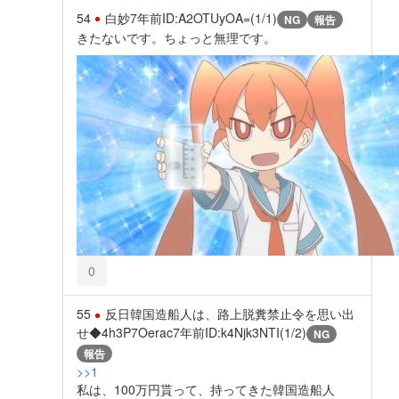
54
白妙
7年前
ID:A2OTUyOA=(1/1)
NG
報告
きたないです。ちょっと無理です。
0
55
反日韓国造船人は、路上脱糞禁止令を思い出
せ◆4h3P7Oerac
7年前
ID:k4Njk3NTI(1/2)
NG
報告
>>1
私は、100万円貰って、持ってきた韓国造船人