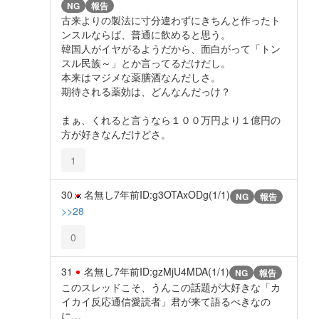
NG
報告
古来よりの製法に寸分違わずにきちんと作ったト
ンスルならば、普通に飲めると思う。
韓国人がイヤがるようだから、面白がって「トン
スル民族～」とか言ってるだけだし。
本来はマジメな薬膳酒なんだしさ。
期待される薬効は、どんなんだっけ？
まぁ、くれると言うなら１００万円より１億円の
方が好きなんだけどさ。
1
30
名無し
7年前
ID:g3OTAxODg(1/1)
NG
報告
>>28
0
31
名無し
7年前
ID:gzMjU4MDA(1/1)
NG
報告
このスレッドこそ、うんこの話題が大好きな「カ
イカイ反応通信愛読者」君が来て語るべきなの
に…