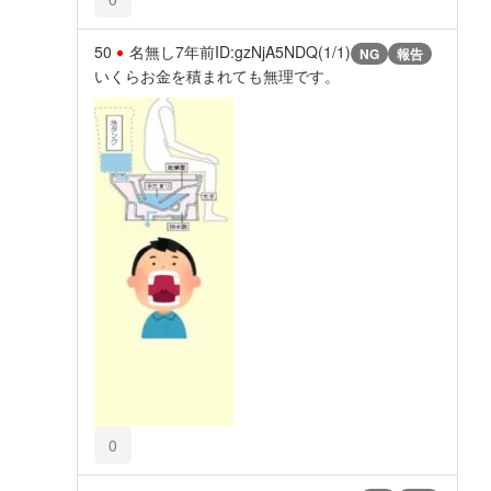
50
名無し
7年前
ID:gzNjA5NDQ(1/1)
NG
報告
いくらお金を積まれても無理です。
0