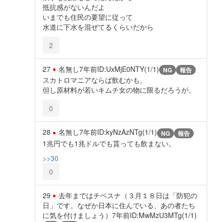
抵抗感がないんだよ
いまでも住民の要望に従って
水道に下水を混ぜてるくらいだから
2
27
名無し
7年前
ID:UxMjE0NTY(1/1)
NG
報告
スカトロマニアならば飲むかも。
但し原材料が若いキムチ女の物に限るだろうが。
0
28
名無し
7年前
ID:kyNzAzNTg(1/1)
NG
報告
1兆円でも1兆ドルでも貰っても飲まない。
>>30
0
29
去年まではチベスナ（３月１８日は「防犯の
日」です。なぜか日本に住んでいる、あの者たち
に気を付けましょう）
7年前
ID:MwMzU3MTg(1/1)