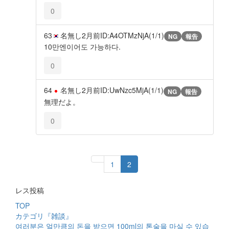
0
63
名無し
2月前
ID:A4OTMzNjA(1/1)
NG
報告
10만엔이어도 가능하다.
0
64
名無し
2月前
ID:UwNzc5MjA(1/1)
NG
報告
無理だよ。
0
1
2
レス投稿
TOP
カテゴリ『雑談』
여러분은 얼만큼의 돈을 받으면 100ml의 톤술을 마실 수 있습