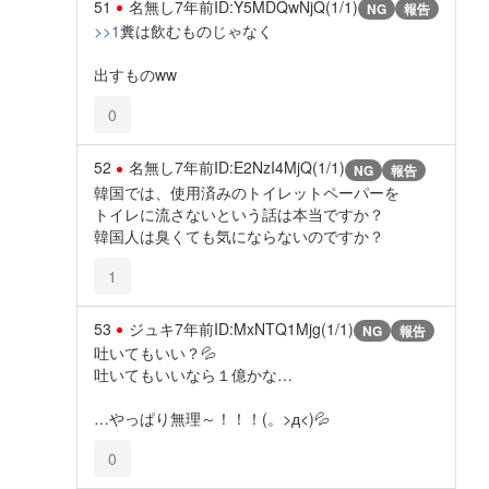
51
名無し
7年前
ID:Y5MDQwNjQ(1/1)
NG
報告
>>1
糞は飲むものじゃなく
出すものww
0
52
名無し
7年前
ID:E2NzI4MjQ(1/1)
NG
報告
韓国では、使用済みのトイレットペーパーを
トイレに流さないという話は本当ですか？
韓国人は臭くても気にならないのですか？
1
53
ジュキ
7年前
ID:MxNTQ1Mjg(1/1)
NG
報告
吐いてもいい？💦
吐いてもいいなら１億かな…
…やっぱり無理～！！！(。>д<)💦
0