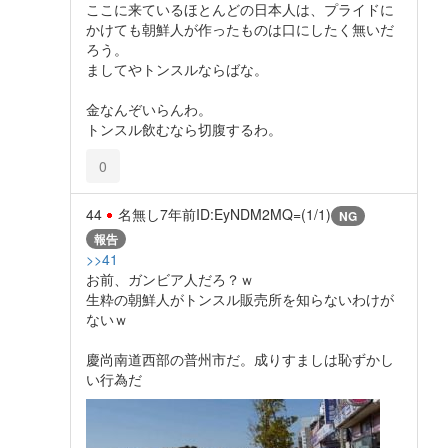
ここに来ているほとんどの日本人は、プライドに
かけても朝鮮人が作ったものは口にしたく無いだ
ろう。
ましてやトンスルならばな。
金なんぞいらんわ。
トンスル飲むなら切腹するわ。
0
44
名無し
7年前
ID:EyNDM2MQ=(1/1)
NG
報告
>>41
お前、ガンビア人だろ？ｗ
生粋の朝鮮人がトンスル販売所を知らないわけが
ないｗ
慶尚南道西部の普州市だ。成りすましは恥ずかし
い行為だ