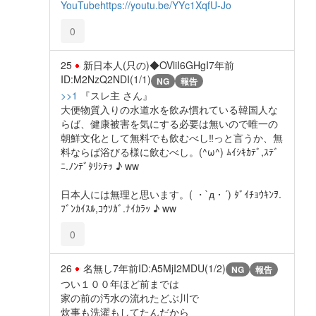
YouTube
https://youtu.be/YYc1XqfU-Jo
0
25
新日本人(只の)◆OVliI6GHgI
7年前
ID:M2NzQ2NDI(1/1)
NG
報告
>>1
『スレ主 さん』
大便物質入りの水道水を飲み慣れている韓国人な
らば、健康被害を気にする必要は無いので唯一の
朝鮮文化として無料でも飲むべし‼っと言うか、無
料ならば浴びる様に飲むべし。(^ω^) ﾑｲｼｷｶﾃﾞ,ｽﾃﾞ
ﾆ.ﾉﾝﾃﾞﾀﾘｼﾃｯ ♪ ww
日本人には無理と思います。( ・`д・´) ﾀﾞｲﾁｮｳｷﾝｦ.
ﾌﾞﾝｶｲｽﾙ,ｺｳｿｶﾞ.ﾅｲｶﾗｯ ♪ ww
0
26
名無し
7年前
ID:A5MjI2MDU(1/2)
NG
報告
つい１００年ほど前までは
家の前の汚水の流れたどぶ川で
炊事も洗濯もしてたんだから