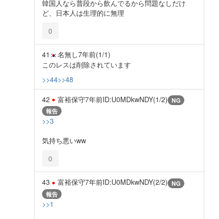
韓国人なら普段から飲んでるから問題なしだけ
ど、日本人は生理的に無理
0
41
名無し
7年前
(1/1)
このレスは削除されています
>>44
>>48
42
富裕保守
7年前
ID:U0MDkwNDY(1/2)
NG
報告
>>3
気持ち悪いww
0
43
富裕保守
7年前
ID:U0MDkwNDY(2/2)
NG
報告
>>1