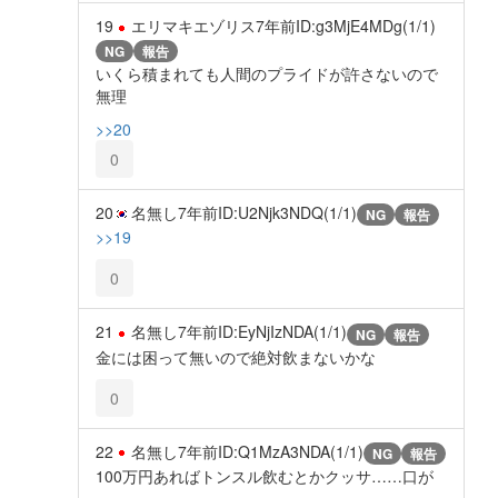
19
エリマキエゾリス
7年前
ID:g3MjE4MDg(1/1)
NG
報告
いくら積まれても人間のプライドが許さないので
無理
>>20
0
20
名無し
7年前
ID:U2Njk3NDQ(1/1)
NG
報告
>>19
0
21
名無し
7年前
ID:EyNjIzNDA(1/1)
NG
報告
金には困って無いので絶対飲まないかな
0
22
名無し
7年前
ID:Q1MzA3NDA(1/1)
NG
報告
100万円あればトンスル飲むとかクッサ……口が