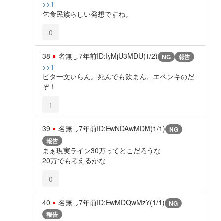
>>1
乞食民族らしい発想ですね。
0
38
名無し
7年前
ID:IyMjU3MDU(1/2)
NG
報告
>>1
ビタ一文いらん。死んでも飲まん。エベンキのだ
ぞ！
1
39
名無し
7年前
ID:EwNDAwMDM(1/1)
NG
報告
まぁ現実ライン30万ってとこだろうな
20万でも考えるかな
0
40
名無し
7年前
ID:EwMDQwMzY(1/1)
NG
報告