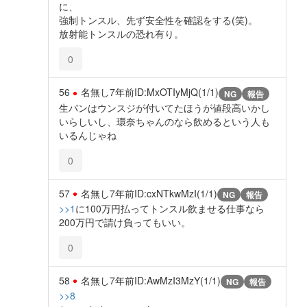
に、
強制トンスル、先ず安全性を確認をする(笑)。
放射能トンスルの恐れ有り。
0
56
名無し
7年前
ID:MxOTIyMjQ(1/1)
NG
報告
生パンはウンスジが付いてたほうが値段高いかし
いらしいし、環奈ちゃんのなら飲めるという人も
いるんじゃね
0
57
名無し
7年前
ID:cxNTkwMzI(1/1)
NG
報告
>>1
に100万円払ってトンスル飲ませる仕事なら
200万円で請け負ってもいい。
0
58
名無し
7年前
ID:AwMzI3MzY(1/1)
NG
報告
>>8