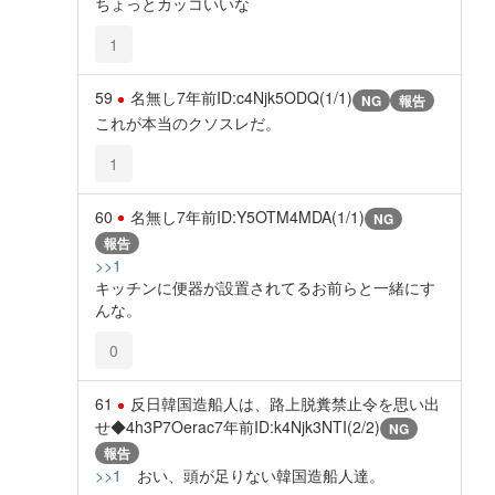
ちょっとカッコいいな
1
59
名無し
7年前
ID:c4Njk5ODQ(1/1)
NG
報告
これが本当のクソスレだ。
1
60
名無し
7年前
ID:Y5OTM4MDA(1/1)
NG
報告
>>1
キッチンに便器が設置されてるお前らと一緒にす
んな。
0
61
反日韓国造船人は、路上脱糞禁止令を思い出
せ◆4h3P7Oerac
7年前
ID:k4Njk3NTI(2/2)
NG
報告
>>1
おい、頭が足りない韓国造船人達。