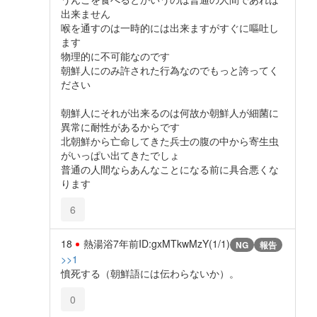
出来ません
喉を通すのは一時的には出来ますがすぐに嘔吐し
ます
物理的に不可能なのです
朝鮮人にのみ許された行為なのでもっと誇ってく
ださい
朝鮮人にそれが出来るのは何故か朝鮮人が細菌に
異常に耐性があるからです
北朝鮮から亡命してきた兵士の腹の中から寄生虫
がいっぱい出てきたでしょ
普通の人間ならあんなことになる前に具合悪くな
ります
6
18
熱湯浴
7年前
ID:gxMTkwMzY(1/1)
NG
報告
>>1
憤死する（朝鮮語には伝わらないか）。
0