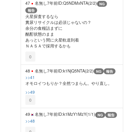
47
名無し
7年前
ID:Q5NDMxNTA(2/2)
NG
報告
火星探査するなら
糞尿リサイクルは必須じゃないの？
余分の食糧詰まずに
酩酊状態のまま
あっという間に火星軌道到着
ＮＡＳＡで採用するかも
0
48
名無し
7年前
ID:k1NjQ5NTA(2/2)
NG
報告
>>41
オモロイつもりか？全然つまらん。やり直し。
>>49
0
49
名無し
7年前
ID:k1MzY1MzY(1/1)
NG
報告
>>48
0