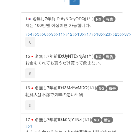
1
2
1
名無し
7年前
ID:AyNDcyODQ(1/1)
NG
報告
저는 100만엔 이상이면 가능합니다.
>>4
>>5
>>6
>>9
>>11
>>12
>>13
>>17
>>18
>>23
>>25
>>37
>
0
15
名無し
7年前
ID:UyNTExNjA(1/1)
NG
報告
お金をくれても貰うだけ貰って飲まない。
5
16
名無し
7年前
ID:I3MzEwMDQ(1/1)
NG
報告
朝鮮人は不潔で気味の悪い生物
5
17
名無し
7年前
ID:k0NjY1NzI(1/1)
NG
報告
>>1
うんこを食べるとかいうのは普通の人間であれば