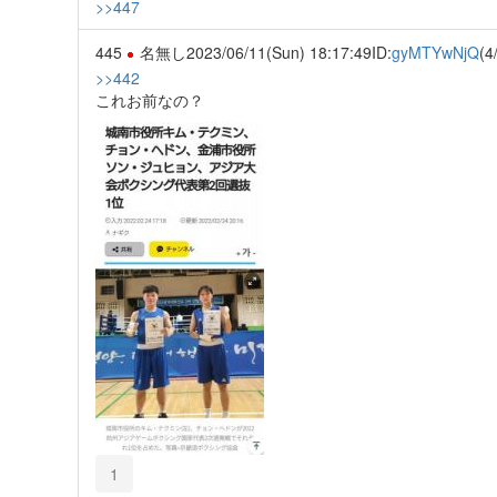
>>447
445
名無し
2023/06/11(Sun) 18:17:49
ID:
gyMTYwNjQ
(4
>>442
これお前なの？
1