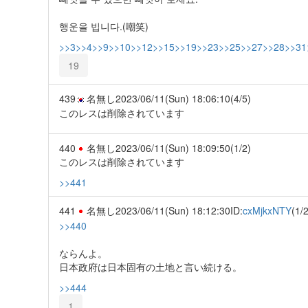
행운을 빕니다.(嘲笑)
>>3
>>4
>>9
>>10
>>12
>>15
>>19
>>23
>>25
>>27
>>28
>>31
19
439
名無し
2023/06/11(Sun) 18:06:10
(4/5)
このレスは削除されています
440
名無し
2023/06/11(Sun) 18:09:50
(1/2)
このレスは削除されています
>>441
441
名無し
2023/06/11(Sun) 18:12:30
ID:
cxMjkxNTY
(1/2
>>440
ならんよ。
日本政府は日本固有の土地と言い続ける。
>>444
1