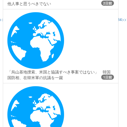
他人事と思うべきでない
2日前
>>87
>>104
>>108
>>110
>>111
>>113
>>114
>>117
>>124
>>131
>>134
>>
「烏山基地捜索、米国と協議すべき事案ではない」 韓国
国防相、在韓米軍の抗議を一蹴
1日前