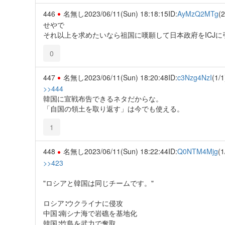
446
名無し
2023/06/11(Sun) 18:18:15
ID:
AyMzQ2MTg
(2
せやで
それ以上を求めたいなら祖国に嘆願して日本政府をICJ
0
447
名無し
2023/06/11(Sun) 18:20:48
ID:
c3Nzg4NzI
(1/1
>>444
韓国に宣戦布告できるネタだからな。
「自国の領土を取り返す」は今でも使える。
1
448
名無し
2023/06/11(Sun) 18:22:44
ID:
Q0NTM4Mjg
(1
>>423
"ロシアと韓国は同じチームです。"
ロシア∶ウクライナに侵攻
中国∶南シナ海で岩礁を基地化
韓国∶竹島を武力で奪取