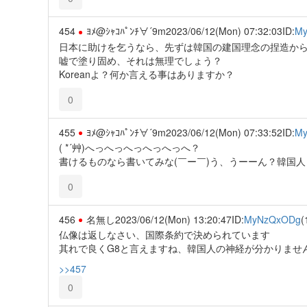
454
ﾖﾒ@ｼｬｺﾊﾟﾝﾁ∀´9m
2023/06/12(Mon) 07:32:03
ID:
My
日本に助けを乞うなら、先ずは韓国の建国理念の捏造か
嘘で塗り固め、それは無理でしょう？
Koreanよ？何か言える事はありますか？
0
455
ﾖﾒ@ｼｬｺﾊﾟﾝﾁ∀´9m
2023/06/12(Mon) 07:33:52
ID:
My
( *´艸)へっへっへっへっへっへ？
書けるものなら書いてみな(￣ー￣)う、うーーん？韓国人
0
456
名無し
2023/06/12(Mon) 13:20:47
ID:
MyNzQxODg
(
仏像は返しなさい、国際条約で決められています
其れで良くG8と言えますね、韓国人の神経が分かりませ
>>457
0