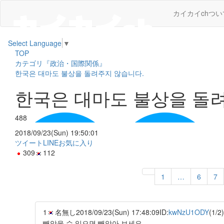
カイカイchつい
Select Language
▼
TOP
カテゴリ『政治・国際関係』
한국은 대마도 불상을 돌려주지 않습니다.
한국은 대마도 불상을 돌
488
2018/09/23(Sun) 19:50:01
ツイート
LINE
お気に入り
309
112
1
…
6
7
1
名無し
2018/09/23(Sun) 17:48:09
ID:
kwNzU1ODY
(1/2)
빼앗을 수 있으면 빼앗아 보세요.