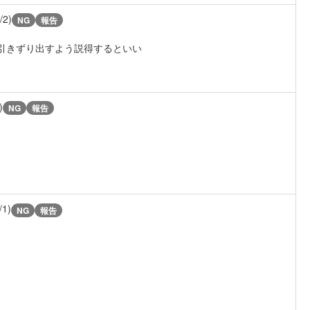
/2)
NG
報告
に引きずり出すよう説得するといい
)
NG
報告
/1)
NG
報告