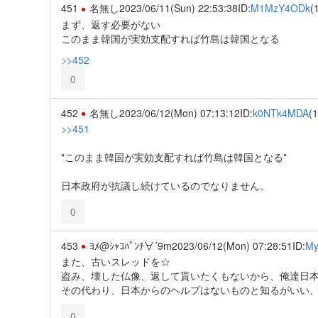
451
名無し
2023/06/11(Sun) 22:53:38
ID:
M1MzY4ODk
(
まず、返す必要がない
このまま韓国が実効支配すれば竹島は韓国となる
>>452
0
452
名無し
2023/06/12(Mon) 07:13:12
ID:
k0NTk4MDA
(1
>>451
"このまま韓国が実効支配すれば竹島は韓国となる"
日本政府が抗議し続けているのでなりません。
0
453
ﾖﾒ@ｼｬｺﾊﾟﾝﾁ∀´9m
2023/06/12(Mon) 07:28:51
ID:
My
また、古いスレッドを☆
盗み、壊した仏像、返して貰いたくもないから、俺達日
その代わり、日本からのヘルプはないものと知るがいい、Ko
0