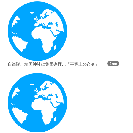
自衛隊、靖国神社に集団参拝…「事実上の命令」
8res