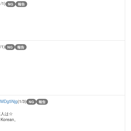
1/1)
NG
報告
/1)
NG
報告
MDg5Njg
(1/3)
NG
報告
本人は☆
rean。