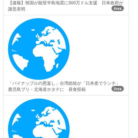
【速報】韓国が能登半島地震に300万ドル支援 日本政府が
謝意表明
4res
「パイナップルの恩返し」台湾総統が「日本産でランチ」
鹿児島ブリ・北海道ホタテに 昼食投稿
2res