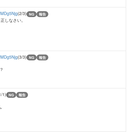
MDg5Njg
(2/3)
NG
報告
ら正しなさい。
MDg5Njg
(3/3)
NG
報告
？
1/1)
NG
報告
ん