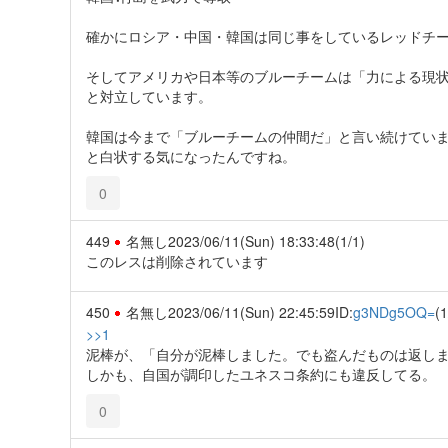
確かにロシア・中国・韓国は同じ事をしているレッドチ
そしてアメリカや日本等のブルーチームは「力による現
と対立しています。
韓国は今まで「ブルーチームの仲間だ」と言い続けてい
と白状する気になったんですね。
0
449
名無し
2023/06/11(Sun) 18:33:48
(1/1)
このレスは削除されています
450
名無し
2023/06/11(Sun) 22:45:59
ID:
g3NDg5OQ=
(1
>>1
泥棒が、「自分が泥棒しました。でも盗んだものは返し
しかも、自国が調印したユネスコ条約にも違反してる。
0