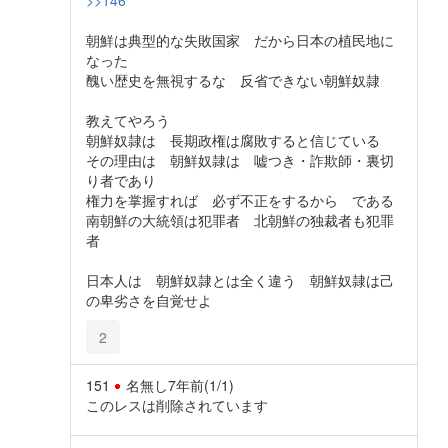
朝鮮は典型的な失敗国家 だから日本の植民地に
なった
醜い歴史を無視するな 反省できない朝鮮奴隷
教えてやろう
朝鮮奴隷は 長期政権は腐敗すると信じている
その理由は 朝鮮奴隷は 嘘つき・詐欺師・裏切
り者であり
権力を掌握すれば 必ず不正をするから である
南朝鮮の大統領は犯罪者 北朝鮮の独裁者も犯罪
者
日本人は 朝鮮奴隷とは全く違う 朝鮮奴隷は己
の卑劣さを自覚せよ
2
151
名無し
7年前
(1/1)
このレスは削除されています