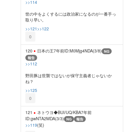
>>114
世の中をよくするには政治家になるのが一番手っ
取り早い。
>>121
>>122
0
120
日本の王
7年前
ID:M0Mjg4NDA(3/8)
NG
報告
>>112
野田豚は世襲ではないが保守主義者じゃないか
ね？
>>125
0
121
ネトウヨ◆BUI/UQ/KBA
7年前
ID:gwNTA2MDA(3/3)
NG
報告
>>119
(笑)