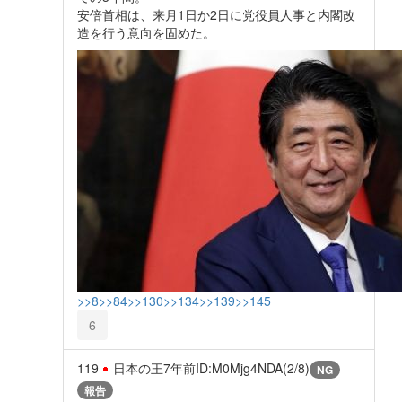
安倍首相は、来月1日か2日に党役員人事と内閣改
造を行う意向を固めた。
>>8
>>84
>>130
>>134
>>139
>>145
6
119
日本の王
7年前
ID:M0Mjg4NDA(2/8)
NG
報告