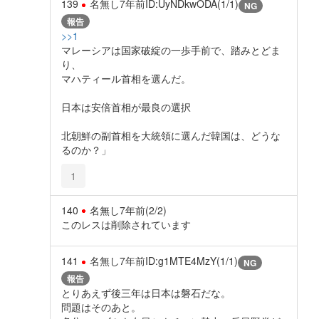
139
名無し
7年前
ID:UyNDkwODA(1/1)
NG
報告
>>1
マレーシアは国家破綻の一歩手前で、踏みとどま
り、
マハティール首相を選んだ。
日本は安倍首相が最良の選択
北朝鮮の副首相を大統領に選んだ韓国は、どうな
るのか？」
1
140
名無し
7年前
(2/2)
このレスは削除されています
141
名無し
7年前
ID:g1MTE4MzY(1/1)
NG
報告
とりあえず後三年は日本は磐石だな。
問題はそのあと。