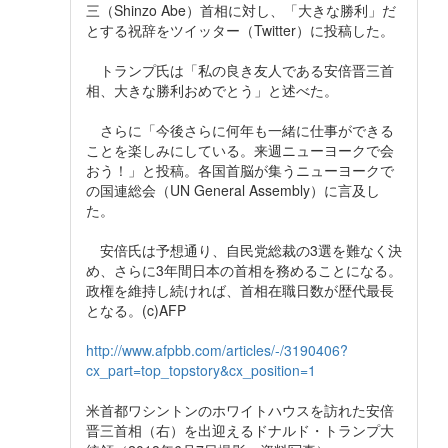
三（Shinzo Abe）首相に対し、「大きな勝利」だ
とする祝辞をツイッター（Twitter）に投稿した。
トランプ氏は「私の良き友人である安倍晋三首
相、大きな勝利おめでとう」と述べた。
さらに「今後さらに何年も一緒に仕事ができる
ことを楽しみにしている。来週ニューヨークで会
おう！」と投稿。各国首脳が集うニューヨークで
の国連総会（UN General Assembly）に言及し
た。
安倍氏は予想通り、自民党総裁の3選を難なく決
め、さらに3年間日本の首相を務めることになる。
政権を維持し続ければ、首相在職日数が歴代最長
となる。(c)AFP
http://www.afpbb.com/articles/-/3190406?
cx_part=top_topstory&cx_position=1
米首都ワシントンのホワイトハウスを訪れた安倍
晋三首相（右）を出迎えるドナルド・トランプ大