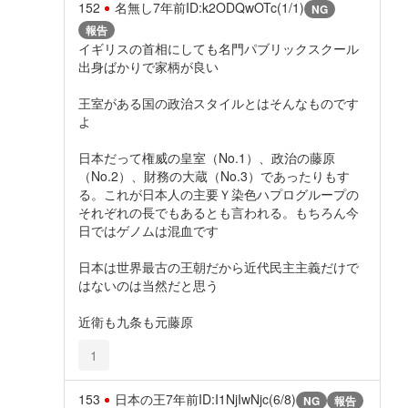
152
名無し
7年前
ID:k2ODQwOTc(1/1)
NG
報告
イギリスの首相にしても名門パブリックスクール
出身ばかりで家柄が良い
王室がある国の政治スタイルとはそんなものです
よ
日本だって権威の皇室（No.1）、政治の藤原
（No.2）、財務の大蔵（No.3）であったりもす
る。これが日本人の主要Ｙ染色ハプログループの
それぞれの長でもあるとも言われる。もちろん今
日ではゲノムは混血です
日本は世界最古の王朝だから近代民主主義だけで
はないのは当然だと思う
近衛も九条も元藤原
1
153
日本の王
7年前
ID:I1NjIwNjc(6/8)
NG
報告