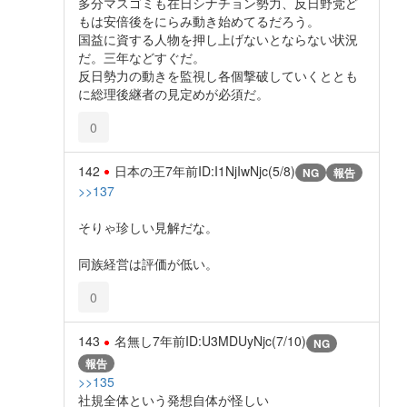
多分マスゴミも在日シナチョン勢力、反日野党ど
もは安倍後をにらみ動き始めてるだろう。
国益に資する人物を押し上げないとならない状況
だ。三年などすぐだ。
反日勢力の動きを監視し各個撃破していくととも
に総理後継者の見定めが必須だ。
0
142
日本の王
7年前
ID:I1NjIwNjc(5/8)
NG
報告
>>137
そりゃ珍しい見解だな。
同族経営は評価が低い。
0
143
名無し
7年前
ID:U3MDUyNjc(7/10)
NG
報告
>>135
社規全体という発想自体が怪しい