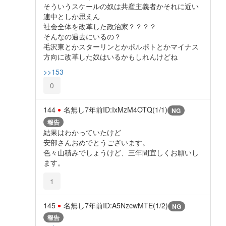
そういうスケールの奴は共産主義者かそれに近い
連中としか思えん
社会全体を改革した政治家？？？？
そんなの過去にいるの？
毛沢東とかスターリンとかポルポトとかマイナス
方向に改革した奴はいるかもしれんけどね
>>153
0
144
名無し
7年前
ID:IxMzM4OTQ(1/1)
NG
報告
結果はわかっていたけど
安部さんおめでとうございます。
色々山積みでしょうけど、三年間宜しくお願いし
ます。
1
145
名無し
7年前
ID:A5NzcwMTE(1/2)
NG
報告