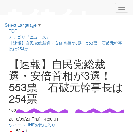
メ
ニ
ュ
Select Language
▼
ー
TOP
カテゴリ『ニュース』
【速報】自民党総裁選・安倍首相が3選！553票 石破元幹事
長は254票
【速報】自民党総裁
選・安倍首相が3選！
553票 石破元幹事長は
254票
168
2018/09/20(Thu) 14:50:01
ツイート
LINE
お気に入り
153
11