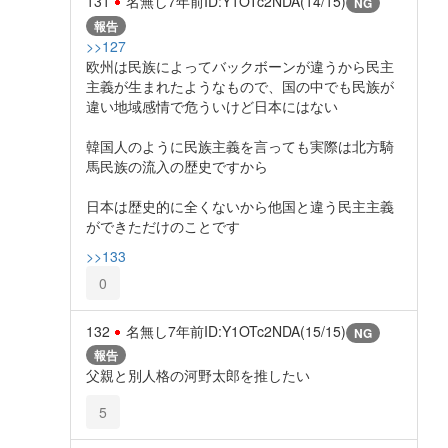
131
名無し
7年前
ID:Y1OTc2NDA(14/15)
NG
報告
>>127
欧州は民族によってバックボーンが違うから民主
主義が生まれたようなもので、国の中でも民族が
違い地域感情で危ういけど日本にはない
韓国人のように民族主義を言っても実際は北方騎
馬民族の流入の歴史ですから
日本は歴史的に全くないから他国と違う民主主義
ができただけのことです
>>133
0
132
名無し
7年前
ID:Y1OTc2NDA(15/15)
NG
報告
父親と別人格の河野太郎を推したい
5