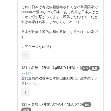
それに日本は有史依頼侵略されてない島国国家で
2000年の混血なので日本にある名家と日本人はど
こかで必ず繋がってます。没落しただけで、たど
れば本家は名家にしかならないのです
日本が社会主義的な和の政治になるのはこの為で
す
レアケースなのです
0
124
名無し
7年前
ID:g5MTY1NjA(1/1)
NG
報告
>>117
歴代最悪の双璧をなす鳩山由紀夫は、政界のサラ
ブレット。
1
125
名無し
7年前
ID:YyOTI4NDA(5/10)
NG
報告