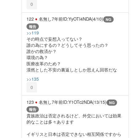
0
122
名無し
7年前
ID:YyOTI4NDA(4/10)
NG
報告
>>119
その時点で妄想入ってない？
誰の為にするの？どうしてそう思ったの？
誰かの救済か？
環境の為？
医療改革のため？
漠然とした不安の裏返しとしか思えん回答だな
>>135
0
123
名無し
7年前
ID:Y1OTc2NDA(13/15)
NG
報告
貴族政治は否定されるけど、外交においては効果
的なことは多々あります
イギリスと日本は否定できない相互関係ですから