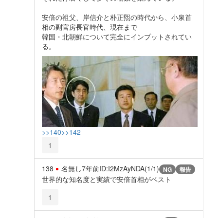
安倍の祖父、岸信介と朴正煕の時代から、小泉首
相の副官房長官時代、現在まで
韓国・北朝鮮について完全にインプットされてい
る。
>>140
>>142
1
138
名無し
7年前
ID:I2MzAyNDA(1/1)
NG
報告
世界的な知名度と実績で安倍首相がベスト
1