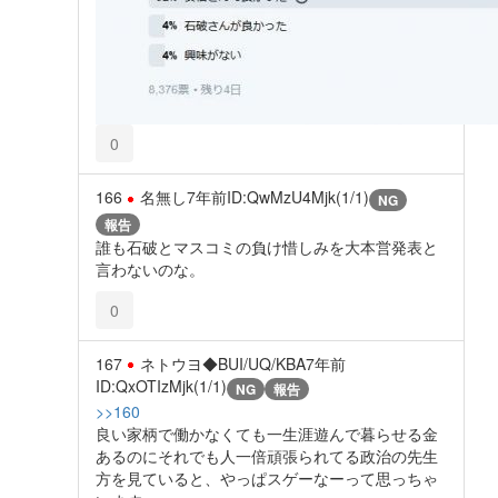
0
166
名無し
7年前
ID:QwMzU4Mjk(1/1)
NG
報告
誰も石破とマスコミの負け惜しみを大本営発表と
言わないのな。
0
167
ネトウヨ◆BUI/UQ/KBA
7年前
ID:QxOTIzMjk(1/1)
NG
報告
>>160
良い家柄で働かなくても一生涯遊んで暮らせる金
あるのにそれでも人一倍頑張られてる政治の先生
方を見ていると、やっぱスゲーなーって思っちゃ