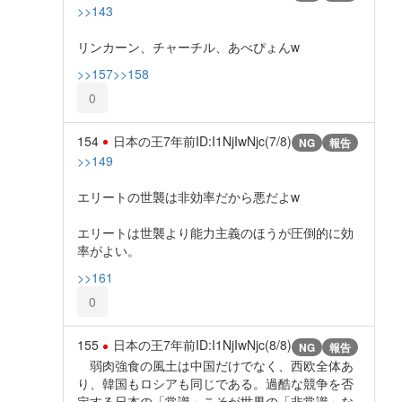
>>143
リンカーン、チャーチル、あべぴょんw
>>157
>>158
0
154
日本の王
7年前
ID:I1NjIwNjc(7/8)
NG
報告
>>149
エリートの世襲は非効率だから悪だよw
エリートは世襲より能力主義のほうが圧倒的に効
率がよい。
>>161
0
155
日本の王
7年前
ID:I1NjIwNjc(8/8)
NG
報告
弱肉強食の風土は中国だけでなく、西欧全体あ
り、韓国もロシアも同じである。過酷な競争を否
定する日本の「常識」こそが世界の「非常識」な