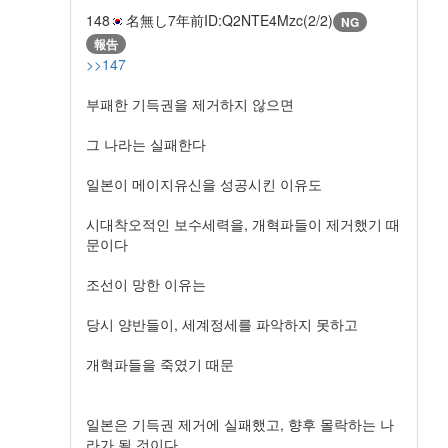
148
名無し
7年前
ID:Q2NTE4Mzc(2/2)
NG
報告
>>147
부패한 기득권을 제거하지 않으면
그 나라는 실패한다
일본이 메이지유신을 성공시킨 이유도
시대착오적인 보수세력을, 개혁파들이 제거했기 때
문이다
조선이 망한 이유는
당시 양반들이, 세계정세를 파악하지 못하고
개혁파들을 죽였기 때문
일본은 기득권 제거에 실패했고, 향후 몰락하는 나
라가 될 것이다.