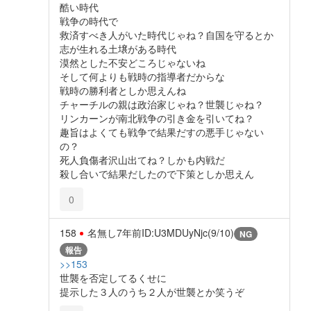
酷い時代
戦争の時代で
救済すべき人がいた時代じゃね？自国を守るとか
志が生れる土壌がある時代
漠然とした不安どころじゃないね
そして何よりも戦時の指導者だからな
戦時の勝利者としか思えんね
チャーチルの親は政治家じゃね？世襲じゃね？
リンカーンが南北戦争の引き金を引いてね？
趣旨はよくても戦争で結果だすの悪手じゃない
の？
死人負傷者沢山出てね？しかも内戦だ
殺し合いで結果だしたので下策としか思えん
0
158
名無し
7年前
ID:U3MDUyNjc(9/10)
NG
報告
>>153
世襲を否定してるくせに
提示した３人のうち２人が世襲とか笑うぞ