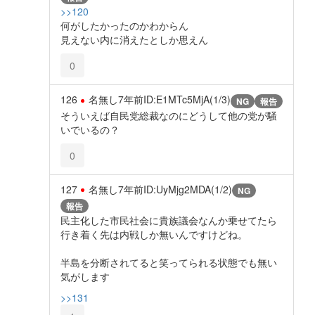
>>120
何がしたかったのかわからん
見えない内に消えたとしか思えん
0
126
名無し
7年前
ID:E1MTc5MjA(1/3)
NG
報告
そういえば自民党総裁なのにどうして他の党が騒
いでいるの？
0
127
名無し
7年前
ID:UyMjg2MDA(1/2)
NG
報告
民主化した市民社会に貴族議会なんか乗せてたら
行き着く先は内戦しか無いんですけどね。
半島を分断されてると笑ってられる状態でも無い
気がします
>>131