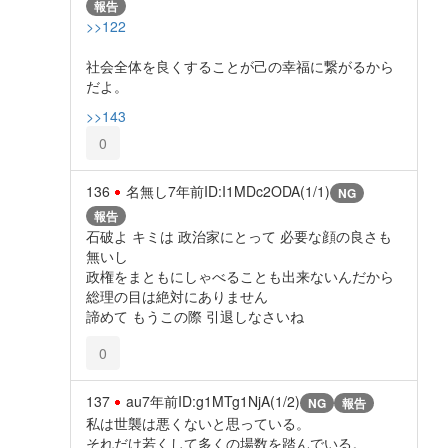
報告
>>122
社会全体を良くすることが己の幸福に繋がるから
だよ。
>>143
0
136
名無し
7年前
ID:I1MDc2ODA(1/1)
NG
報告
石破よ キミは 政治家にとって 必要な顔の良さも
無いし
政権をまともにしゃべることも出来ないんだから
総理の目は絶対にありません
諦めて もうこの際 引退しなさいね
0
137
au
7年前
ID:g1MTg1NjA(1/2)
NG
報告
私は世襲は悪くないと思っている。
それだけ若くして多くの場数を踏んでいる。