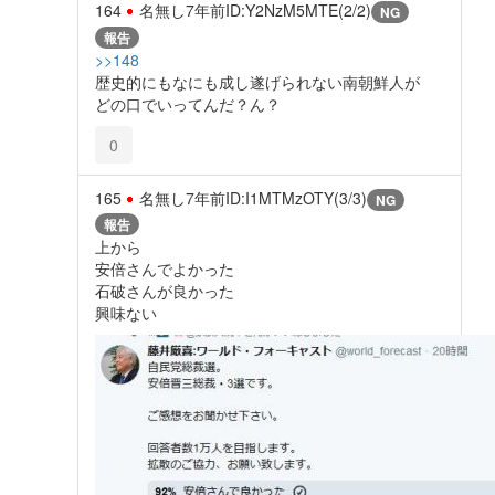
164
名無し
7年前
ID:Y2NzM5MTE(2/2)
NG
報告
>>148
歴史的にもなにも成し遂げられない南朝鮮人が
どの口でいってんだ？ん？
0
165
名無し
7年前
ID:I1MTMzOTY(3/3)
NG
報告
上から
安倍さんでよかった
石破さんが良かった
興味ない