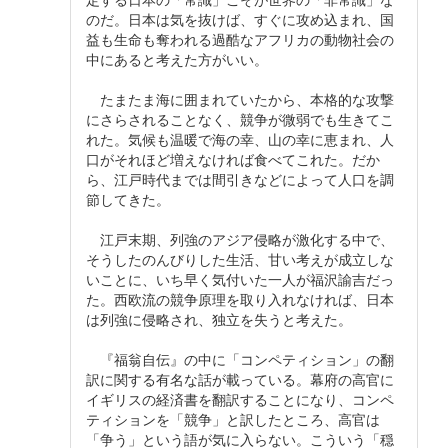
のだ。日本は気を抜けば、すぐに攻め込まれ、国
益も生命も奪われる過酷なアフリカの動物社会の
中にあると考えた方がいい。
たまたま海に囲まれていたから、本格的な攻撃
にさらされることなく、競争が微弱でも生きてこ
れた。気候も温暖で海の幸、山の幸に恵まれ、人
口がそれほど増えなければ食べてこれた。だか
ら、江戸時代までは間引きなどによって人口を調
節してきた。
江戸末期、列強のアジア侵略が激化する中で、
そうしたのんびりした生活、甘い考えが成立しな
いことに、いち早く気付いた一人が福沢諭吉だっ
た。西欧流の競争原理を取り入れなければ、日本
は列強に侵略され、独立を失うと考えた。
『福翁自伝』の中に「コンペティション」の翻
訳に関する有名な話が載っている。幕府の高官に
イギリスの経済書を翻訳することになり、コンペ
ティションを「競争」と訳したところ、高官は
「争う」という語が気に入らない。こういう「穏