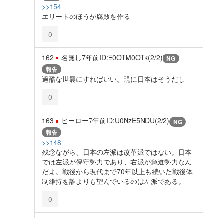
>>154
エリートのほうが腐敗を作る
0
162
名無し
7年前
ID:E0OTM0OTk(2/2)
NG
報告
過酷な世襲にすればいい。現に日本はそうだし
0
163
ヒーロー
7年前
ID:U0NzE5NDU(2/2)
NG
報告
>>148
残念ながら、日本の左派は改革派ではない。日本
では左派が保守勢力であり、右派が急進勢力なん
だよ。戦後から現代まで70年以上も続いた戦後体
制維持を誰よりも望んでいるのは左派である。
0