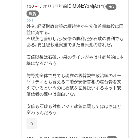
130
テオリア
7年前
ID:M3NzY3MjA(1/1)
NG
報告
>>1
外交､経済財政政策の継続性から安倍首相続投は国
益に資する｡
石破茂も善戦した｡安倍の勝利だが石破の勝利でも
ある｡要は総裁選実施できた自民党の勝利だ｡
安倍以後は石破､小泉のラインがやはり必然的に本
線になるだろう｡
与野党全体で見ても現在の親韓親中政治家のオー
ソリティとも言える二階が安倍首相の屋台骨を支
えているというのに石破を左翼扱いするネット安
倍信者の連中は面白いな｡
安倍も石破も対東アジア政策に関してははさほど
変わらんだろう｡
0