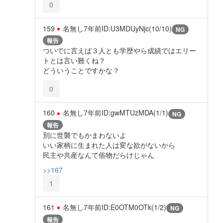
0
159
名無し
7年前
ID:U3MDUyNjc(10/10)
NG
報告
ついでに言えば３人とも学歴やら成績ではエリー
トとは言い難くね？
どういうことですかな？
0
160
名無し
7年前
ID:gwMTUzMDA(1/1)
NG
報告
別に世襲でもかまわないよ
いい家柄に生まれた人は変な欲がないから
民主や共産なんて俗物だらけじゃん
>>167
1
161
名無し
7年前
ID:E0OTM0OTk(1/2)
NG
報告