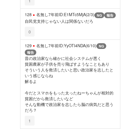
1
128
名無し
7年前
ID:E1MTc5MjA(2/3)
NG
報告
自民党支持じゃない人は関係ないだろ
0
129
名無し
7年前
ID:YyOTI4NDA(6/10)
NG
報告
昔の政治家なら確かに社会システムが悪く
貧困農家が子供を売り飛ばすようなこともあり
そういう人を救済したいと思い政治家を志したと
いう感じならね
解るよ
今だとスマホをもった太ったねーちゃんが相対的
貧困だから救済したいなど
そんな動機で政治家を志したら脳の病気だと思う
だろ？
1