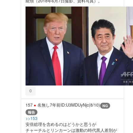
統領（2018年6月7日撮影、資料写真）。
0
157
名無し
7年前
ID:U3MDUyNjc(8/10)
NG
報告
>>153
安倍総理を含めるのはどうかと思うが
チャーチルとリンカーンは激動の時代黒人差別が