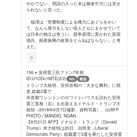
やかでない」用語の入った本は御老中方には見せ
られないと言った。
福澤は「世襲制度による権力にあぐらをかい
て、なんら努力をしない役人どもにまかせていて
は日本の独立は危うい、競争原理に貫かれた富国
強兵、殖産振興の政策をとらねばならない」と考
えた。
0
156
安倍晋三氏ファン
7年前
ID:U1ODc1MTE(2/2)
NG
報告
トランプ大統領、安倍首相の「大きな勝利」に祝
意 総裁3選で
米首都ワシントンのホワイトハウスを訪れた安倍
晋三首相（右）を出迎えるドナルド・トランプ大
統領（2018年6月7日撮影、資料写真）。(c)AFP
PHOTO / MANDEL NGAN
【9月21日 AFP】ドナルド・トランプ（Donald
Trump）米大統領は20日、自民党（Liberal
Democratic Party）総裁選で3選を果たした安倍晋