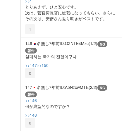
>>1
とりあえず、ひと安心です。
次は、菅官房長官に総裁になってもらい、さらに
その次は、安倍さん返り咲きがベストです。
1
146
名無し
7年前
ID:Q2NTE4Mzc(1/2)
NG
報告
실패하는 국가의 전형이구나
>>147
>>150
0
147
名無し
7年前
ID:A5NzcwMTE(2/2)
NG
報告
>>146
何が典型的なのですか？
>>148
0