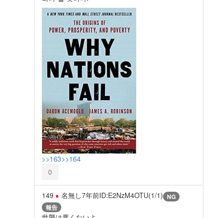
>>163
>>164
0
149
名無し
7年前
ID:E2NzM4OTU(1/1)
NG
報告
世襲は悪くないよ。