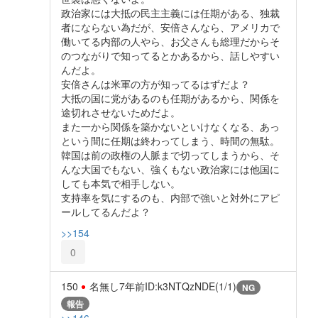
政治家には大抵の民主主義には任期がある、独裁
者にならない為だが、安倍さんなら、アメリカで
働いてる内部の人やら、お父さんも総理だからそ
のつながりで知ってるとかあるから、話しやすい
んだよ。
安倍さんは米軍の方が知ってるはずだよ？
大抵の国に党があるのも任期があるから、関係を
途切れさせないためだよ。
また一から関係を築かないといけなくなる、あっ
という間に任期は終わってしまう、時間の無駄。
韓国は前の政権の人脈まで切ってしまうから、そ
んな大国でもない、強くもない政治家には他国に
しても本気で相手しない。
支持率を気にするのも、内部で強いと対外にアピ
ールしてるんだよ？
>>154
0
150
名無し
7年前
ID:k3NTQzNDE(1/1)
NG
報告
>>146