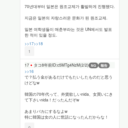
70년대부터 일본은 원조교제가 활발하게 진행됐다.
지금은 일본의 자랑스러운 문화가 된 원조교제.
일본 여학생들이 매춘부라는 것은 UN에서도 발표
한 적이 있을 정도.
>>17
>>18
1
17
タコ
8年前
ID:c5MTg4NzM(2/2)
NG
報告
>>16
で？払う金があるだけでもたいしたものだと思う
けどなw
韓国の70年代って、外貨欲しいnida、女買いにき
て下さいnida！だったんだぞw
あまりバカにするなよw
特に韓国は女の人に世話になったんだからな！
0