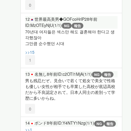
0
12
世界最高美男◆GOFcoHrlP2
8年前
ID:MzOTEyNjU(1/1)
NG
報告
70년대 여자들은 섹스만 해도 결혼해야 한다고 생
각했잖아
그만큼 순수했던 시대
>>15
1
13
名無し
8年前
ID:c2OTI1MjA(1/1)
NG
報告
男も残忍だぞ。見合いで若くて処女で美女で性格
も優しい女性が相手でも卒業した高校が底辺高校
だから不良認定されて。日本人同士の差別って学
歴に多いからね。
0
14
ボンド
8年前
ID:Y4NTY1Nzg(1/1)
NG
報告
>>1