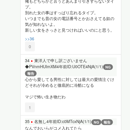
俺もどちらかと言うとあんまり引きずらないタイ
プ。
別れた女の事はすっぱり忘れるタイプ。
いつまでも昔の女の電話番号とかおさえてる奴の
気が知れないよ。
新しい女をさっさと見つければいいのにと思う。
>>36
0
34
東洋人で申し訳ございません
◆PVnmHUImXM
4年前
ID:U0OTE4NjA(1/1)
NG
報告
心から愛してる男性に対しては最大の愛情注ぐけ
どそれが冷めると徹底的に冷酷になる
マジで怖い生き物だわ
1
35
名無し
4年前
ID:c0MTcxNjA(1/1)
NG
報告
なんでおいらがコメ入れてたら