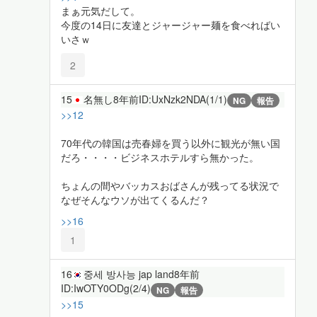
まぁ元気だして。
今度の14日に友達とジャージャー麺を食べればい
いさｗ
2
15
名無し
8年前
ID:UxNzk2NDA(1/1)
NG
報告
>>12
70年代の韓国は売春婦を買う以外に観光が無い国
だろ・・・・ビジネスホテルすら無かった。
ちょんの間やバッカスおばさんが残ってる状況で
なぜそんなウソが出てくるんだ？
>>16
1
16
중세 방사능 jap land
8年前
ID:IwOTY0ODg(2/4)
NG
報告
>>15