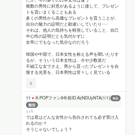
複数の男性に好意があるように接して、プレゼン
トを貰いまくることもある
多くの男性から高価なプレゼントを貰うことが、
自分の魅力の証明だと勘違いしていたり･･･
それは、他人の気持ちを軽視していること、自己
中心性の証明だとも気付かずに
女帝にでもなった気分なのだろう
韓国や中国で、日本女性を称える声を聞いたりす
るが、そういう日本女性は、今や少数派だ
不細工な女でさえ、男から貰ったプレゼントを自
慢する光景を、日本男性は苦々しく見ている
0
11
K-POPファン
8年前
ID:AzNDUyNTA(1/1)
NG
報告
>>1
では君はどんな女性から告白されても必ず受け入
れるのか？
そうじゃないでしょう？