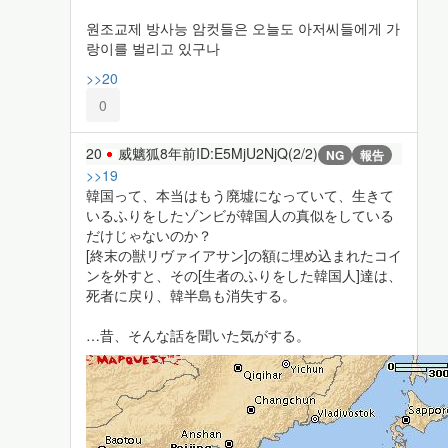
원조교제 방사능 암컷들은 오늘도 아저씨들에게 가
랑이를 벌리고 있구나
>>20
0
20
威魑狐
8年前
ID:E5MjU2NjQ(2/2)
NG
報告
>>19
韓国って、本当はもう廃墟になっていて、生きて
いるふりをしたゾンビが韓国人の真似をしている
だけじゃないのか？
[終末の獣リヴァイアサン]の額に埋め込まれたコイ
ンを外すと、その[生者のふりをした韓国人]達は、
死者に戻り、韓半島も消失する。
…昔、そんな話を聞いた気がする。