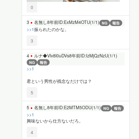
0
3
名無し
8年前
ID:ExMzM4OTU(1/1)
NG
報告
>>1
振られたのかな。
3
4
ルナ◆Vlv8l0uDVs
8年前
ID:IzMjQzNzU(1/1)
NG
報告
>>1
君という男性が残念なだけでは？
5
5
名無し
8年前
ID:E2MTM5ODU(1/1)
NG
報告
>>1
興味ないから仕方ないだろ。
4