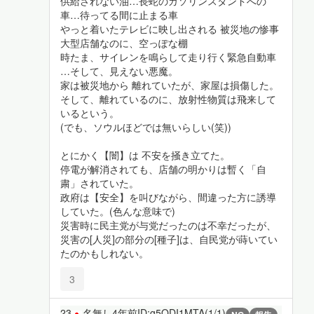
供給されない油…長蛇のガソリンスタンドへの
車…待ってる間に止まる車
やっと着いたテレビに映し出される 被災地の惨事
大型店舗なのに、空っぽな棚
時たま、サイレンを鳴らして走り行く緊急自動車
…そして、見えない悪魔。
家は被災地から 離れていたが、家屋は損傷した。
そして、離れているのに、放射性物質は飛来して
いるという。
(でも、ソウルほどでは無いらしい(笑))
とにかく【闇】は 不安を掻き立てた。
停電が解消されても、店舗の明かりは暫く「自
粛」されていた。
政府は【安全】を叫びながら、間違った方に誘導
していた。(色んな意味で)
災害時に民主党が与党だったのは不幸だったが、
災害の[人災]の部分の[種子]は、自民党が蒔いてい
たのかもしれない。
3
23
名無し
4年前
ID:g5ODI1MTA(1/1)