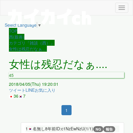
メ
ニ
ュ
Select Language
▼
ー
TOP
西(親善)
カテゴリ『雑談（西）』
女性は残忍だなぁ....
女性は残忍だなぁ....
45
2018/04/05(Thu) 19:20:01
ツイート
LINE
お気に入り
36
7
1
1
名無し
8年前
ID:c1NzEwNzU(1/1)
NG
報告