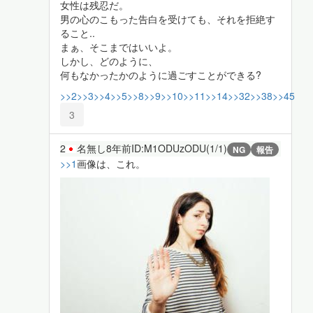
女性は残忍だ。
男の心のこもった告白を受けても、それを拒絶す
ること..
まぁ、そこまではいいよ。
しかし、どのように、
何もなかったかのように過ごすことができる?
>>2
>>3
>>4
>>5
>>8
>>9
>>10
>>11
>>14
>>32
>>38
>>45
3
2
名無し
8年前
ID:M1ODUzODU(1/1)
NG
報告
>>1
画像は、これ。