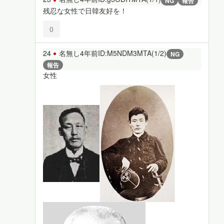
NG
報告
残忍な女性で日韓友好を！
0
24
名無し
4年前
ID:M5NDM3MTA(1/2)
NG
報告
女性