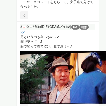
デーのチョコレートをもらって、女子達で分けて
食べました。
0
8
タコ
8年前
ID:E1ODAxNzY(1/2)
NG
報告
>>1
男というのも辛いもの～♪
顔で笑って～♪
顔で笑って腹で泣け、腹で泣け～♪