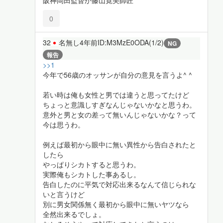
阪神岡田監督か藤山寛美師匠
0
32
名無し
4年前
ID:M3MzE0ODA(1/2)
NG
報告
>>1
今年で56歳のオッサンが自分の意見を言うよ^ ^
若い時は俺も女性と男では違うと思ってたけど
ちょっと意識しすぎなんじゃないかなと思うわ。
意外と男と女の差って無いんじゃないかな？って
今は思うわ。
例えば最初から眼中に無い異性から告白されたと
したら
やっぱりシカトすると思うわ。
実際俺もシカトした事あるし。
告白したのに平気で対応出来るなんて信じられな
いと言うけど
別に男女関係無く最初から眼中に無いヤツなら
全然出来るでしょ。