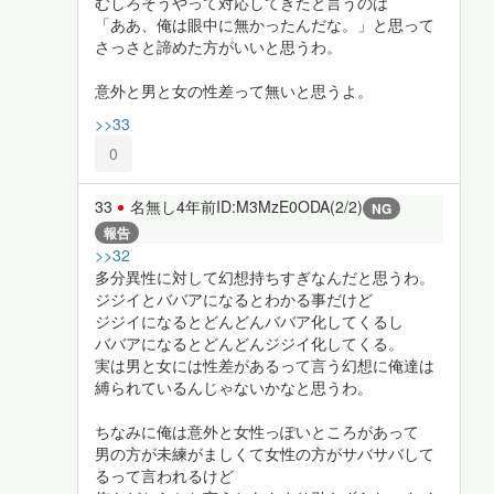
むしろそうやって対応してきたと言うのは
「ああ、俺は眼中に無かったんだな。」と思って
さっさと諦めた方がいいと思うわ。
意外と男と女の性差って無いと思うよ。
>>33
0
33
名無し
4年前
ID:M3MzE0ODA(2/2)
NG
報告
>>32
多分異性に対して幻想持ちすぎなんだと思うわ。
ジジイとババアになるとわかる事だけど
ジジイになるとどんどんババア化してくるし
ババアになるとどんどんジジイ化してくる。
実は男と女には性差があるって言う幻想に俺達は
縛られているんじゃないかなと思うわ。
ちなみに俺は意外と女性っぽいところがあって
男の方が未練がましくて女性の方がサバサバして
るって言われるけど