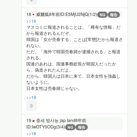
18
威魑狐
8年前
ID:E5MjU2NjQ(1/2)
NG
報告
>>16
マスコミに報道されることは、「稀有な情報」だ
から報道されるんだぞ。
韓国は「女が売春する」ことは[常態]だから報道さ
れない。
ただ、「海外で韓国売春婦が逮捕される」と報道
される。
国連のあれは、国連事務総長が韓国人だったか
ら、偽造されたんだよ。
だから、韓国人は日本に来て、日本女性を強姦し
ないように。
日本女性は売春婦じゃない。
>>19
0
19
중세 방사능 jap land
8年前
ID:IwOTY0ODg(3/4)
NG
報告
>>18