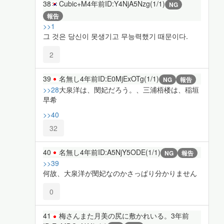
38
Cubic+M
4年前
ID:Y4NjA5Nzg(1/1)
NG
報告
>>1
그 것은 당신이 못생기고 무능력했기 때문이다.
2
39
名無し
4年前
ID:E0MjExOTg(1/1)
NG
報告
>>28
大泉洋は、閔妃だろう。、三浦梧楼は、稲垣
早希
>>40
32
40
名無し
4年前
ID:A5NjY5ODE(1/1)
NG
報告
>>39
何故、大泉洋が閔妃なのかさっぱり分かりません
0
41
梅さんまた月美の尻に敷かれいる。
3年前