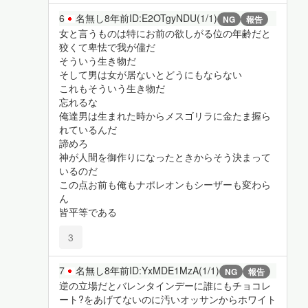
6
名無し
8年前
ID:E2OTgyNDU(1/1)
NG
報告
女と言うものは特にお前の欲しがる位の年齢だと
狡くて卑怯で我が儘だ
そういう生き物だ
そして男は女が居ないとどうにもならない
これもそういう生き物だ
忘れるな
俺達男は生まれた時からメスゴリラに金たま握ら
れているんだ
諦めろ
神が人間を御作りになったときからそう決まって
いるのだ
この点お前も俺もナポレオンもシーザーも変わら
ん
皆平等である
3
7
名無し
8年前
ID:YxMDE1MzA(1/1)
NG
報告
逆の立場だとバレンタインデーに誰にもチョコレ
ート?をあげてないのに汚いオッサンからホワイト