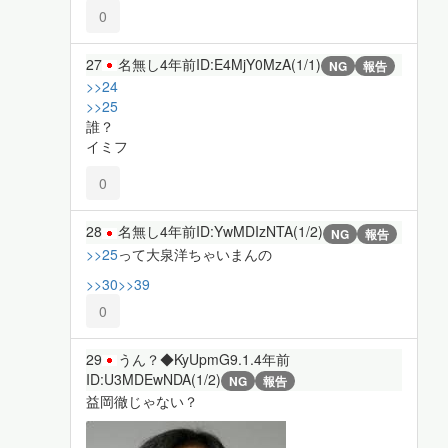
0
27
名無し
4年前
ID:E4MjY0MzA(1/1)
NG
報告
>>24
>>25
誰？
イミフ
0
28
名無し
4年前
ID:YwMDIzNTA(1/2)
NG
報告
>>25
って大泉洋ちゃいまんの
>>30
>>39
0
29
うん？◆KyUpmG9.1.
4年前
ID:U3MDEwNDA(1/2)
NG
報告
益岡徹じゃない？