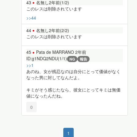
43
名無し
2年前
(1/2)
このレスは削除されています
>>44
44
名無し
2年前
(2/2)
このレスは削除されています
45
Pata de MARRANO
2年前
ID:g1NDQ2NDU(1/1)
NG
報告
>>1
あのね、女が残忍なのは自分にとって価値がなく
なった男に対してなんだよ。
キミがそう感じたなら、彼女にとってキミは無価
値になったんだね。
0
1