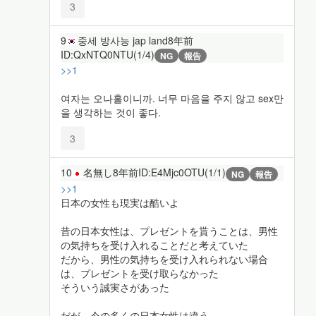
3
9
중세 방사능 jap land
8年前
ID:QxNTQ0NTU(1/4)
NG
報告
>>1
여자는 오나홀이니까. 너무 마음을 주지 않고 sex만
을 생각하는 것이 좋다.
3
10
名無し
8年前
ID:E4Mjc0OTU(1/1)
NG
報告
>>1
日本の女性も現実は酷いよ
昔の日本女性は、プレゼントを貰うことは、男性
の気持ちを受け入れることだと考えていた
だから、男性の気持ちを受け入れられない場合
は、プレゼントを受け取らなかった
そういう誠実さがあった
だが、今の多くの日本女性は違う