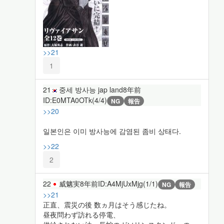
>>21
1
21
중세 방사능 jap land
8年前
ID:E0MTA0OTk(4/4)
NG
報告
>>20
일본인은 이미 방사능에 감염된 좀비 상태다.
>>22
2
22
威魑実
8年前
ID:A4MjUxMjg(1/1)
NG
報告
>>21
正直、震災の後 数ヵ月はそう感じたね。
昼夜問わず訪れる停電、