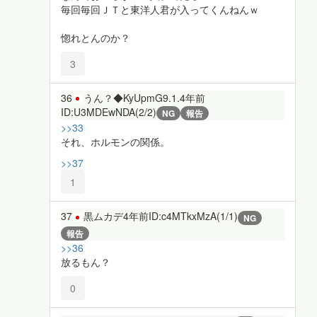
毎回毎回ＪＴと東洋人君が入ってくんねんｗ
惚れとんのか？
3
36
うん？◆KyUpmG9.1.
4年前
ID:U3MDEwNDA(2/2)
NG
報告
>>33
それ、ホルモンの関係。
>>37
1
37
黒ムカデ
4年前
ID:c4MTkxMzA(1/1)
NG
報告
>>36
放るもん？
0