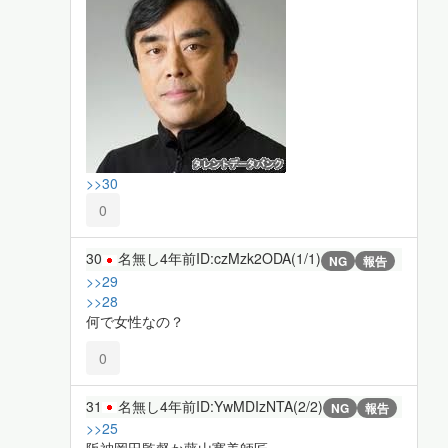
>>30
0
30
名無し
4年前
ID:czMzk2ODA(1/1)
NG
報告
>>29
>>28
何で女性なの？
0
31
名無し
4年前
ID:YwMDIzNTA(2/2)
NG
報告
>>25