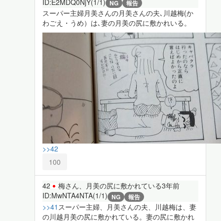
ID:E2MDQ0NjY(1/1)
NG
報告
スーパー主婦月美さんの月美さんの夫､川越梅(か
わごえ・うめ）は､妻の月美の尻に敷かれいる。
>>42
100
42
梅さん、月美の尻に敷かれている
3年前
ID:MwNTA4NTA(1/1)
NG
報告
>>41
スーパー主婦、月美さんの夫、川越梅は、妻
の川越月美の尻に敷かれている。妻の尻に敷かれ