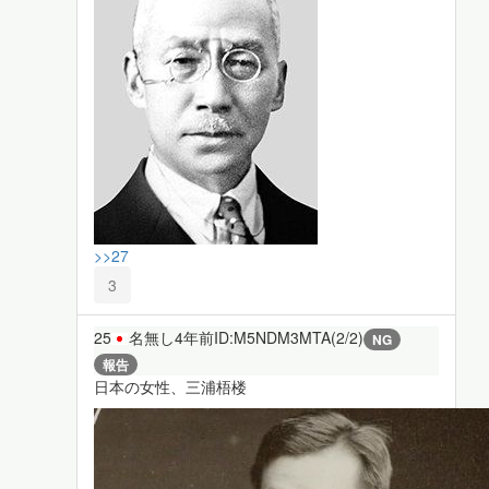
>>27
3
25
名無し
4年前
ID:M5NDM3MTA(2/2)
NG
報告
日本の女性、三浦梧楼