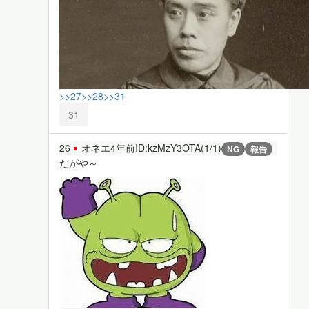
>>27
>>28
>>31
31
26
オネエ
4年前
ID:kzMzY3OTA(1/1)
NG
報告
だがや～