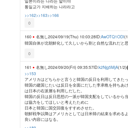
일본이라는 나라는 말이야
통일교가 지배하는 나라라고
>>162
>>163
>>166
0
160
名無し
2024/09/19(Thu) 10:03:28
ID:
AwOTQ1ODI
(1
韓国自体が北朝鮮化して久しいから割と自然な流れだと
0
161
名無し
2024/09/20(Fri) 09:35:57
ID:
k2Njg5MjA
(1/2)
>>153
アメリカはどちらかと言うと韓国の反日を利用してきた
韓国の建国じたいは反日を全面にだした李承晩を持ちあ
は日本の右派層を利用しだした。
韓国の反日は反日思想の一派が韓国支配をしているから
は協力をしてほしいと考えたために
日本と韓国に国交回復をすすめさせた。
朝鮮戦争以降はアメリカとしては日米韓の結束を求める
良い内容にはなる。
>>189