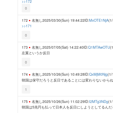
>>172
0
172
名無し
2025/03/30(Sun) 19:44:22
ID:
MxOTE1NjA
(1/
>>171
0
173
名無し
2025/07/05(Sat) 14:22:40
ID:
Q1MTAwOTU
(1
左翼というか反日
0
174
名無し
2025/10/26(Sun) 10:49:28
ID:
QxMjM0Njg
(1/
韓国は保守だろうと反日であることには変わりないから
1
175
名無し
2025/10/26(Sun) 11:02:29
ID:
I2MTg3NDg
(1/
韓国は5兆円も払って日本人を反日にしようとしてるんだ