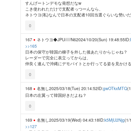
すんげートンデモな発想だなw
こき使われただけで支配者っつーんなら、
ネトウヨ(私)なんで日本の支配者10回当選ぐらいな勢い
0
167
ネトウヨ◆JPU/////N6
2024/10/20(Sun) 19:48:55
ID:
>>165
日本の保守が韓国の梯子を外した後あたりからじゃね？
レーダーで完全に表立ってからは、
仲良く連んで沖縄にデモバイトとか行ってる姿を見かけ
0
168
名無し
2025/03/18(Tue) 20:14:52
ID:
gwOTkxMTQ
(1
日本の左翼って韓国好きだよね？
0
169
名無し
2025/03/19(Wed) 04:43:18
ID:
k5MjU2Njg
(1/
>>127