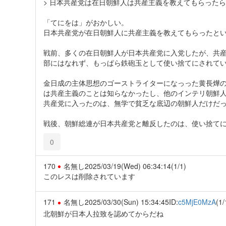
> 日本共産党は在日朝鮮人は共産主義を教えてもらった
「てにをは」がおかしい。
日本共産党が在日朝鮮人に共産主義を教えてもらったと
戦前、多くの在日朝鮮人が日本共産党に入党したが、共
部にはなれず、もっぱら鉄砲玉として使い捨てにされて
金日成の主体思想のゴーストライターになっった黄長燁
は共産主義のことは知らなかったし、他のインテリ朝鮮
共産党に入ったのは、無学で貧乏な底辺の朝鮮人だけだ
戦後、朝鮮総連が日本共産党と離反したのは、使い捨て
0
170
名無し
2025/03/19(Wed) 06:34:14
(1/1)
このレスは削除されています
171
名無し
2025/03/30(Sun) 15:34:45
ID:
c5MjE0MzA
(1/
北朝鮮が日本人拉致を認めてからだね