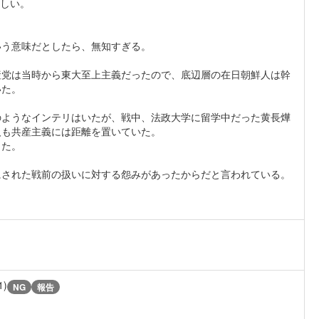
らしい。
いう意味だとしたら、無知すぎる。
産党は当時から東大至上主義だったので、底辺層の在日朝鮮人は幹
いた。
のようなインテリはいたが、戦中、法政大学に留学中だった黄長燁
人も共産主義には距離を置いていた。
った。
にされた戦前の扱いに対する怨みがあったからだと言われている。
1)
NG
報告