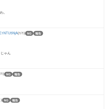
だわ。
E1NTU5NjA
(1/1)
NG
報告
るじゃん
/1)
NG
報告
1)
NG
報告