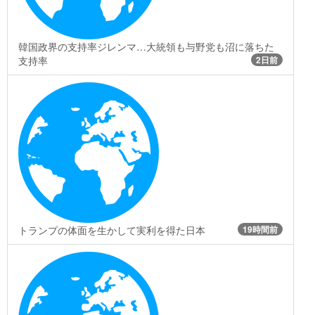
韓国政界の支持率ジレンマ…大統領も与野党も沼に落ちた
支持率
2日前
トランプの体面を生かして実利を得た日本
19時間前