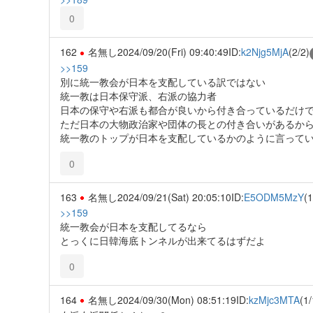
0
162
名無し
2024/09/20(Fri) 09:40:49
ID:
k2Njg5MjA
(2/2)
>>159
別に統一教会が日本を支配している訳ではない
統一教は日本保守派、右派の協力者
日本の保守や右派も都合が良いから付き合っているだけ
ただ日本の大物政治家や団体の長との付き合いがあるか
統一教のトップが日本を支配しているかのように言って
0
163
名無し
2024/09/21(Sat) 20:05:10
ID:
E5ODM5MzY
(1
>>159
統一教会が日本を支配してるなら
とっくに日韓海底トンネルが出来てるはずだよ
0
164
名無し
2024/09/30(Mon) 08:51:19
ID:
kzMjc3MTA
(1/