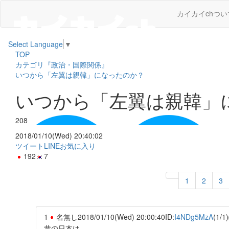
カイカイchつい
Select Language
▼
TOP
カテゴリ『政治・国際関係』
いつから「左翼は親韓」になったのか？
いつから「左翼は親韓」
208
2018/01/10(Wed) 20:40:02
ツイート
LINE
お気に入り
192
7
1
2
3
1
名無し
2018/01/10(Wed) 20:00:40
ID:
I4NDg5MzA
(1/1)
昔の日本は