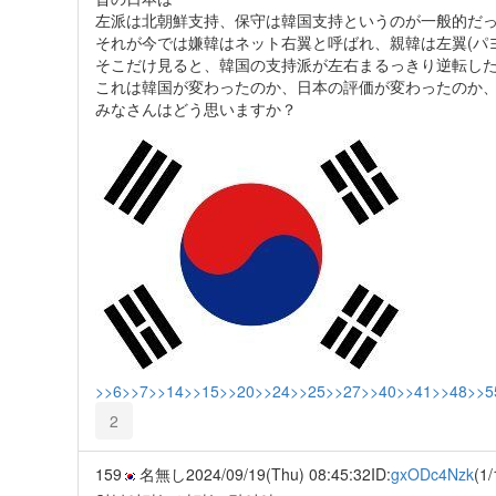
左派は北朝鮮支持、保守は韓国支持というのが一般的だ
それが今では嫌韓はネット右翼と呼ばれ、親韓は左翼(パ
そこだけ見ると、韓国の支持派が左右まるっきり逆転し
これは韓国が変わったのか、日本の評価が変わったのか
みなさんはどう思いますか？
>>6
>>7
>>14
>>15
>>20
>>24
>>25
>>27
>>40
>>41
>>48
>>5
2
159
名無し
2024/09/19(Thu) 08:45:32
ID:
gxODc4Nzk
(1/