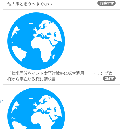
他人事と思うべきでない
19時間前
「韓米同盟をインド太平洋戦略に拡大適用」 トランプ政
権から李在明政権に請求書
2日前
194
>>198