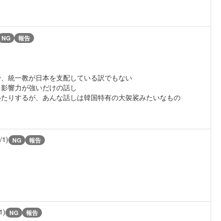
NG
報告
で、統一教が日本を支配している訳でもない
ら影響力が強いだけの話し
いたりするが、あんな話しは韓国特有の大袈裟みたいなもの
/1)
NG
報告
1)
NG
報告