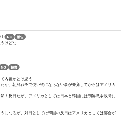
/1)
NG
報告
思うけどな
NG
報告
って内容かとは思う
げたが、朝鮮戦争で使い物にならない事が発覚してからはアメリカ
当然！反日だが、アメリカとしては日本と韓国には朝鮮戦争以降に
ようになるが、対日としては韓国の反日はアメリカとしては都合が