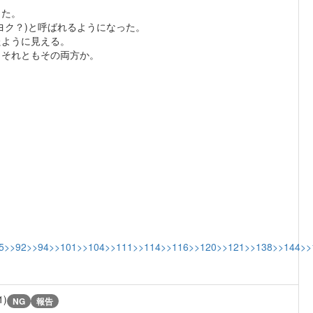
った。
ヨク？)と呼ばれるようになった。
たように見える。
、それともその両方か。
5
>>92
>>94
>>101
>>104
>>111
>>114
>>116
>>120
>>121
>>138
>>144
>>
1)
NG
報告