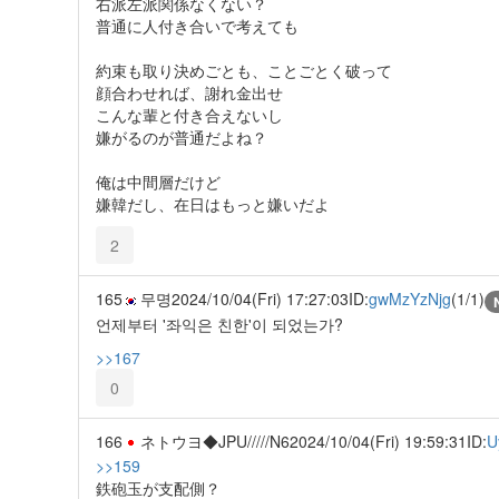
右派左派関係なくない？
普通に人付き合いで考えても
約束も取り決めごとも、ことごとく破って
顔合わせれば、謝れ金出せ
こんな輩と付き合えないし
嫌がるのが普通だよね？
俺は中間層だけど
嫌韓だし、在日はもっと嫌いだよ
2
165
무명
2024/10/04(Fri) 17:27:03
ID:
gwMzYzNjg
(1/1)
언제부터 '좌익은 친한'이 되었는가?
>>167
0
166
ネトウヨ◆JPU/////N6
2024/10/04(Fri) 19:59:31
ID:
U
>>159
鉄砲玉が支配側？