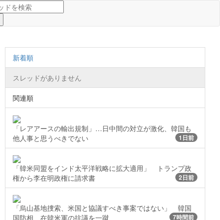
新着順
スレッドがありません
関連順
「レアアースの輸出規制」…日中間の対立が激化、韓国も
他人事と思うべきでない
1日前
「韓米同盟をインド太平洋戦略に拡大適用」 トランプ政
権から李在明政権に請求書
2日前
「烏山基地捜索、米国と協議すべき事案ではない」 韓国
国防相、在韓米軍の抗議を一蹴
7時間前