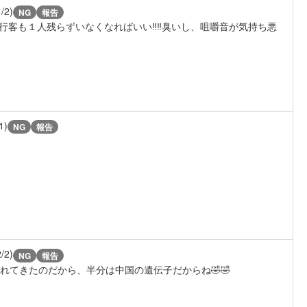
1/2)
NG
報告
客も１人残らずいなくなればいい‼️‼️臭いし、咀嚼音が気持ち悪
1)
NG
報告
2/2)
NG
報告
されてきたのだから、半分は中国の遺伝子だからね🤣🤣