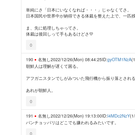
単純にさ「日本にいなくなれば・・・」じゃなくてさ。
日本国民や世界中が納得できる体裁を整えた上で、一匹
ま、先に処理しちゃってさ。
体裁は後回しって手もあるけどさ💛
0
190
名無し
2022/12/26(Mon) 08:44:25
ID:
gyOTM1NzA
(1
朝鮮人は理解が遅くて困る。
アフガニスタンでしがみついた飛行機から振り落とされ
あれが朝鮮人。
0
191
名無し
2022/12/26(Mon) 19:13:00
ID:
I4MDc2NzY
(1
パンチョッパリはどこでも嫌われるみたいです。
0