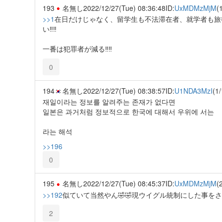
193
名無し
2022/12/27(Tue) 08:36:48
ID:
UxMDMzMjM
(
>>1
在日だけじゃなく、留学生も不法滞在者、就学者も旅行
い‼️‼️
一番は犯罪者が減る‼️‼️
0
194
名無し
2022/12/27(Tue) 08:38:57
ID:
U1NDA3MzI
(1/
재일이라는 정보를 알려주는 존재가 없다면
일본은 과거처럼 정보적으로 한국에 대해서 우위에 서는
라는 해석
>>196
0
195
名無し
2022/12/27(Tue) 08:45:37
ID:
UxMDMzMjM
(
>>192
似ていて当然やん🤣🤣現ウイグル統制にした事を
2