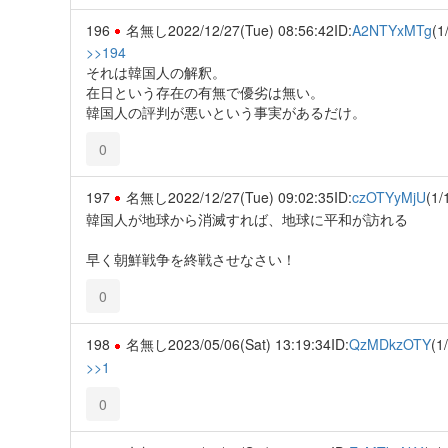
196
名無し
2022/12/27(Tue) 08:56:42
ID:
A2NTYxMTg
(1
>>194
それは韓国人の解釈。
在日という存在の有無で優劣は無い。
韓国人の評判が悪いという事実があるだけ。
0
197
名無し
2022/12/27(Tue) 09:02:35
ID:
czOTYyMjU
(1/
韓国人が地球から消滅すれば、地球に平和が訪れる
早く朝鮮戦争を終戦させなさい！
0
198
名無し
2023/05/06(Sat) 13:19:34
ID:
QzMDkzOTY
(1
>>1
0