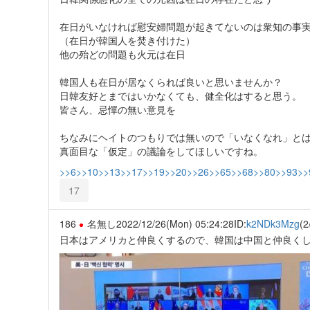
在日がいなければ慰安婦問題が起きてないのは衆知の事
（在日が韓国人を焚き付けた）
他の殆どの問題も火元は在日
韓国人も在日が居なくられば良いと思いませんか？
日韓友好とまではいかなくても、健全化はすると思う。
皆さん、忌憚の無い意見を
ちなみにヘイトのつもりでは無いので「いなくなれ」と
真面目な「仮定」の議論をしてほしいですね。
>>6
>>10
>>13
>>17
>>19
>>20
>>26
>>65
>>68
>>80
>>93
>>
17
186
名無し
2022/12/26(Mon) 05:24:28
ID:
k2NDk3Mzg
(2
日本はアメリカと仲良くするので、韓国は中国と仲良く