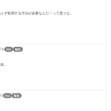
残らず処理する方法が必要なんだ！って思うな。
/1)
NG
報告
る奴。
/1)
NG
報告