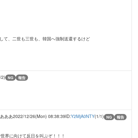
奪して、二世も三世も、韓国へ強制送還するけど
/2)
NG
報告
あああ
2022/12/26(Mon) 08:38:39
ID:
Y2MjA0NTY
(1/1)
NG
報告
で世界に向けて反日を叫ぶぞ！！！