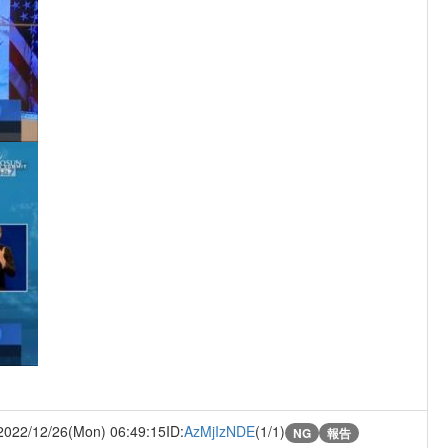
2022/12/26(Mon) 06:49:15
ID:
AzMjIzNDE
(1/1)
NG
報告