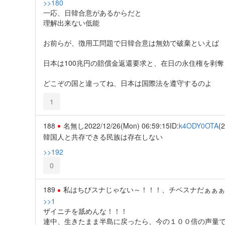
>>180
一応、日韓合意があるからだと
理解出来ない低能
お前らが、徴用工問題で日韓合意は無効で破棄といえば
日本は100兆円の賠償金返還要求と、在日の永住権を剥
どこぞの国と違ってね、日本は国際法を遵守するのよ
1
188
名無し
2022/12/26(Mon) 06:59:15
ID:
k4ODY0OTA
(2
韓国人と共存できる民族は存在しない
>>192
0
189
私はちびスナじゃない～！！！、チベスナだぁぁぁ
>>1
ザイニチを舐めんな！！！
連中、生きたまま半島に戻ったら、今の１００倍の声量