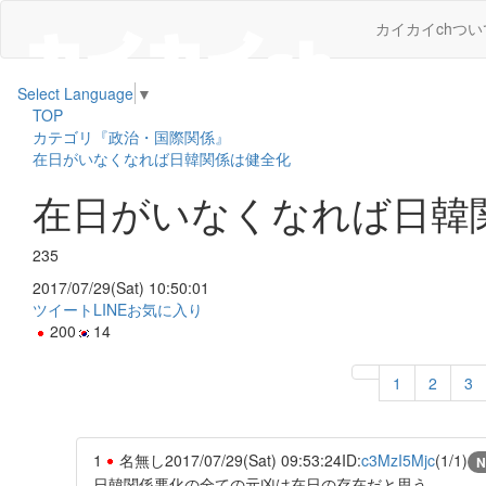
カイカイchつい
Select Language
▼
TOP
カテゴリ『政治・国際関係』
在日がいなくなれば日韓関係は健全化
在日がいなくなれば日韓
235
2017/07/29(Sat) 10:50:01
ツイート
LINE
お気に入り
200
14
1
2
3
1
名無し
2017/07/29(Sat) 09:53:24
ID:
c3MzI5Mjc
(1/1)
N
日韓関係悪化の全ての元凶は在日の存在だと思う