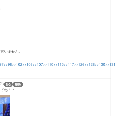
実
は言いません。
97
>>98
>>102
>>106
>>107
>>110
>>115
>>117
>>126
>>128
>>130
>>131
/3)
NG
報告
してね＾＾