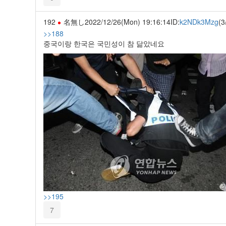
192
名無し
2022/12/26(Mon) 19:16:14
ID:
k2NDk3Mzg
(3
>>188
중국이랑 한국은 국민성이 참 닮았네요
>>195
7