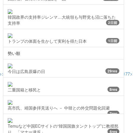
韓国政界の支持率ジレンマ…大統領も与野党も沼に落ちた
支持率
2日前
トランプの体面を生かして実利を得た日本
1日前
勢い順
今日は広島原爆の日
29res
>>133
>>134
>>141
>>147
>>151
>>157
>>163
>>165
>>170
>>176
>>177
>
二重国籍と移民と
8res
高市氏、靖国参拝見送りへ － 中韓との外交問題化回避
7res
Temuなど中国ECサイトの“韓国国旗タンクトップ”に教授怒
り…「マナー違反」
4res