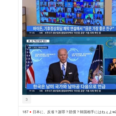
3
187
日本に、反省？謝罪？賠償？韓国相手にはねぇよw