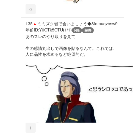
0
135
ミミズク岩で会いましょう◆8femuqvbsw
9
年前
ID:Y0OTk5OTU(1/1)
NG
報告
あのスレのやり取りを見て
生の感情丸出しで画像を貼るなんて。これでは、
人に品性を求めるなど絶望的だ。
1