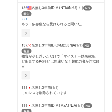
136
名無し
3年前
ID:M1NTk0NzU(1/1)
NG
報告
>>1
ネット依存症なら受けられると聞いた。
0
137
名無し
3年前
ID:QyMzQ3NjA(1/1)
NG
報告
物質が少し浮いただけで「マイスナー効果nida」
ど断言するKoreanは間違いなく超能力者か詐欺師
ｗ
0
138
名無し
3年前
(1/1)
このレスは削除されています
139
名無し
3年前
ID:M3MzA3NzA(1/1)
NG
報告