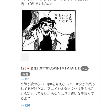
Ψ(｀∀´)Ψ ｹｹｹ ｻﾎﾞﾙﾅﾖ!
0
125
名無し
9年前
ID:A5NTM1MTA(1/1)
NG
報告
>>121
空気が読めない、tpoを弁えないアニオタが批判さ
れてるだけだよ。アニメやオタク文化は誰も批判
も否定もしてない。あなたは見当違いな事言って
るよ？
>>126