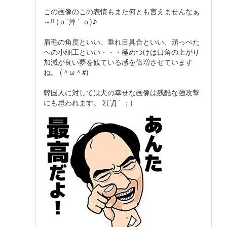
この画像のこの表情もまた何とも言えませんなぁ
～‼ (ｏ´艸｀ｏ)♪
眉毛の角度といい、垂れ目具合といい、頬っぺた
への小細工といい・・・極めつけは口角の上がり
加減が良い夢を観ている感を倍増させています
ね。 (＾ω＾#)
韓国人に対しては犬の幸せな画像は残酷な強攻撃
にも思われます。 Σ(´Д｀；)