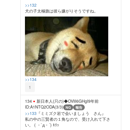
>>132
犬の子太極旗は彼ら嫌がりそうですね。
>>134
1
134
新日本人(只の)◆OVliI6GHgI
9年前
ID:A1NTQ2ODA(3/3)
NG
報告
>>133
『ミミズク岩で会いましょう さん』
私の中の三賢者の１角なので、受け入れて下さ
い。 ( ・`д・´) ｷﾘｯ