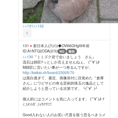
>>131
>>132
1
131
新日本人(只の)◆OVliI6GHgI
9年前
ID:A1NTQ2ODA(2/3)
NG
報告
>>130
『ミミズク岩で会いましょう さん』
流石は師匠‼っとしか言えませんねぇ。 (*´∀`)♪
M師匠に言いたい事が一つ有るんですが、
http://kaikai.ch/board/23005/70
は面白過ぎて、最近、画像添付に目覚めた『倉庫
さん』にワビサビの有る芸術的珠玉の逸品として
紹介しようと思っている次第です。 └(ﾟ∀ﾟ )┘
個人的にはコメントも気に入ってます。 (*´∀`)♪ ｱ
ﾉ,ｺﾒﾝﾄｶﾞ,ｼｭｳｲﾂ!⤴⤴
Good入れない人のお笑い尺度を疑う恐るべきコメ