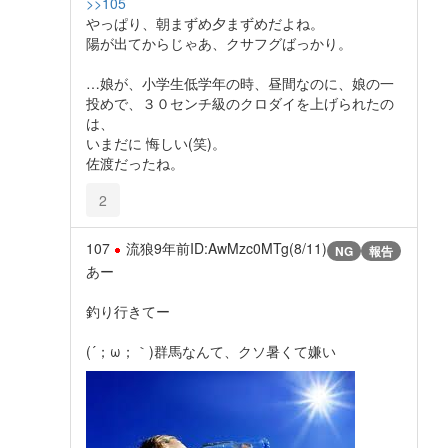
>>105
やっぱり、朝まずめ夕まずめだよね。
陽が出てからじゃあ、クサフグばっかり。
…娘が、小学生低学年の時、昼間なのに、娘の一
投めで、３０センチ級のクロダイを上げられたの
は、
いまだに 悔しい(笑)。
佐渡だったね。
2
107
流狼
9年前
ID:AwMzc0MTg(8/11)
NG
報告
あー
釣り行きてー
(´；ω；｀)群馬なんて、クソ暑くて嫌い