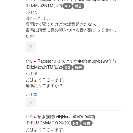
ID:IzMzc2NTM(1/2)
NG
報告
>>115
凄かったよぉー
窓開けて寝てたけど大爆音起きたなぁ
雷鳴に雨音に雹の叩きつける音が混じって凄かっ
たお！
0
118
Racisterミミズクです◆8femuqvbsw
9年前
ID:IzMzc2NTM(2/2)
NG
報告
>>116
おはようございます。
睡眠足りてますか？
>>123
0
119
招き猫(仮)◆jNsuJe0MYo
9年前
ID:E1MDMyMTY(20/20)
NG
報告
おはようございます。