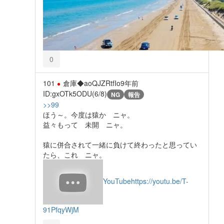
0
101
倉庫◆aoQJZRtfIo
9年前
ID:gxOTk5ODU(6/8)
NG
報告
>>99
ほう～。今度は猿か ニャ。
益々もって 未開 ニャ。
猿に併合されて一緒に負けて終わったと思ってい
たら、これ ニャ。
YouTube
https://youtu.be/T-
91PfqyWjM