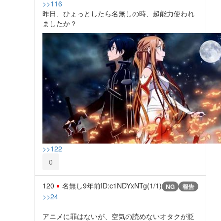
>>116
昨日、ひょっとしたら名無しの時、超能力使われ
ましたか？
>>122
0
120
名無し
9年前
ID:c1NDYxNTg(1/1)
NG
報告
>>24
アニメに罪はないが、空気の読めないオタクが貶