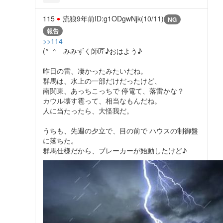
115
流狼
9年前
ID:g1ODgwNjk(10/11)
NG
報告
>>114
(^_^ゞみみずく師匠♪おはよう♪
昨日の雷、凄かったみたいだね。
群馬は、水上の一部だけだったけど、
南関東、あっちこっちで 停電て、落雷かな？
カウル壊す雹って、相当なもんだね。
人に当たったら、大怪我だ。
うちも、先週の夕立で、目の前で ハウスの制御盤
に落ちた。
群馬仕様だから、ブレーカーが始動したけど♪