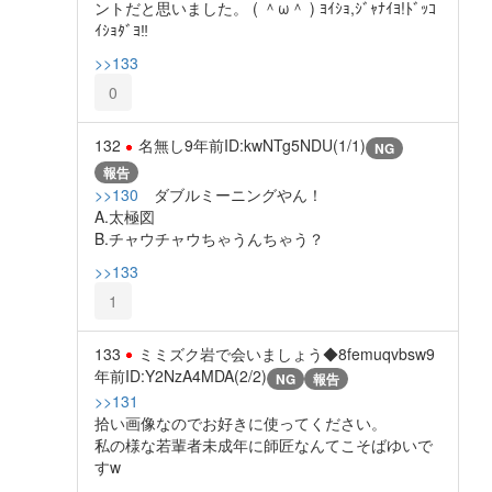
ントだと思いました。 ( ＾ω＾ ) ﾖｲｼｮ,ｼﾞｬﾅｲﾖ!ﾄﾞｯｺ
ｲｼｮﾀﾞﾖ‼
>>133
0
132
名無し
9年前
ID:kwNTg5NDU(1/1)
NG
報告
>>130
ダブルミーニングやん！
A.太極図
B.チャウチャウちゃうんちゃう？
>>133
1
133
ミミズク岩で会いましょう◆8femuqvbsw
9
年前
ID:Y2NzA4MDA(2/2)
NG
報告
>>131
拾い画像なのでお好きに使ってください。
私の様な若輩者未成年に師匠なんてこそばゆいで
すw