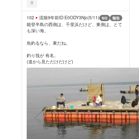
0
102
流狼
9年前
ID:E0ODY3Njc(5/11)
NG
報告
能登半島の西側は、千里浜だけど、東側は、とて
も深い海。
魚釣るなら、東だね。
釣り筏が 有名。
(道から見ただけだけど)