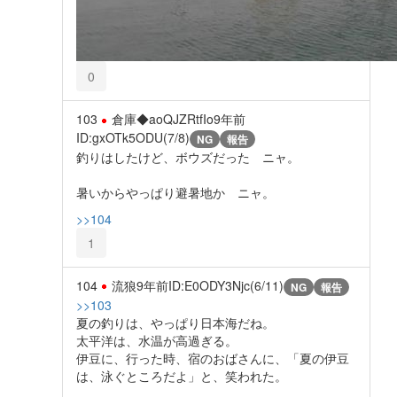
0
103
倉庫◆aoQJZRtfIo
9年前
ID:gxOTk5ODU(7/8)
NG
報告
釣りはしたけど、ボウズだった ニャ。
暑いからやっぱり避暑地か ニャ。
>>104
1
104
流狼
9年前
ID:E0ODY3Njc(6/11)
NG
報告
>>103
夏の釣りは、やっぱり日本海だね。
太平洋は、水温が高過ぎる。
伊豆に、行った時、宿のおばさんに、「夏の伊豆
は、泳ぐところだよ」と、笑われた。