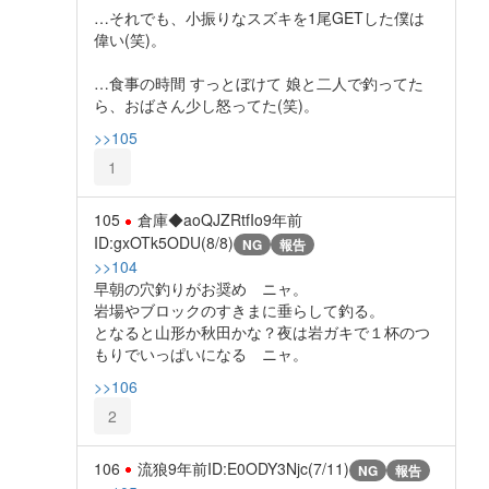
…それでも、小振りなスズキを1尾GETした僕は
偉い(笑)。
…食事の時間 すっとぼけて 娘と二人で釣ってた
ら、おばさん少し怒ってた(笑)。
>>105
1
105
倉庫◆aoQJZRtfIo
9年前
ID:gxOTk5ODU(8/8)
NG
報告
>>104
早朝の穴釣りがお奨め ニャ。
岩場やブロックのすきまに垂らして釣る。
となると山形か秋田かな？夜は岩ガキで１杯のつ
もりでいっぱいになる ニャ。
>>106
2
106
流狼
9年前
ID:E0ODY3Njc(7/11)
NG
報告