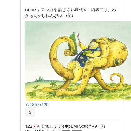
(๑•̀ㅂ•́)و マンガを 読まない世代や、階級には、わ
からんかしれんがね。(笑)
>>125
>>128
2
122
新名無し(只の)◆pEMP5cuoYM
9年前