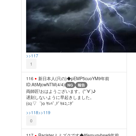
>>117
1
116
新日本人(只の)◆pEMP5cuoYM
9年前
ID:A5MjcwNTM(4/4)
NG
報告
両師匠!おはようございます。(*´∀`)♪
遅刻しないように早起きしました。
(o≧▽゜)o ﾔﾚﾊﾞ,ﾃﾞｷﾙｺ,ﾆﾀﾞ
>>118
>>119
0
117
Racisterミミズクです◆8femuqvbsw
9年前