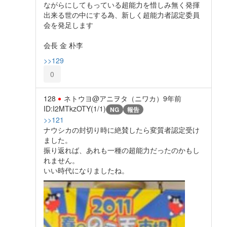
ながらにしてもっている超能力を惜しみ無く発揮
出来る世の中にする為、新しく超能力者認定委員
会を発足します
会長 金 朴李
>>129
0
128
ネトウヨ@アニヲタ（ニワカ）
9年前
ID:I2MTkzOTY(1/1)
NG
報告
>>121
ナウシカの封切り時に絶賛したら変質者認定受け
ました。
振り返れば、あれも一種の超能力だったのかもし
れません。
いい時代になりましたね。