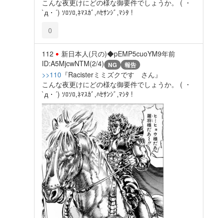
こんな夜更けにどの様な御要件でしょうか。 ( ・
`д・´) ｿﾛｿﾛ,ﾈﾏｽｶﾞ,ﾊｾｻﾝｼﾞ,ﾏｼﾀ !
0
112
新日本人(只の)◆pEMP5cuoYM
9年前
ID:A5MjcwNTM(2/4)
NG
報告
>>110
『Racisterミミズクです さん』
こんな夜更けにどの様な御要件でしょうか。 ( ・
`д・´) ｿﾛｿﾛ,ﾈﾏｽｶﾞ,ﾊｾｻﾝｼﾞ,ﾏｼﾀ !