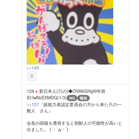
>>145
0
129
新日本人(只の)◆OVliI6GHgI
9年前
ID:IwNzE5MDQ(1/3)
NG
報告
>>127
『超能力者認定委員会の方から来た只の一
般人 さん』
会長の国籍を透視すると朝鮮人の可能性が高いと
出ました。 ( ・`д・´)