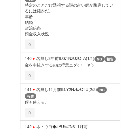
特定のことだけ透視する謎の占い師が跋扈してい
るには確かだ。
年齢
結婚
政治信条
預金収入状況
0
140
名無し
3年前
ID:k1NzUzOTA(1/1)
NG
報告
金を中抜きするのは得意ニダ<丶｀∀´>
0
141
名無し
11月前
ID:Y2NzkzOTU(2/2)
NG
報告
僕も使える。
0
142
ネトウヨ◆JPU/////N6
11月前