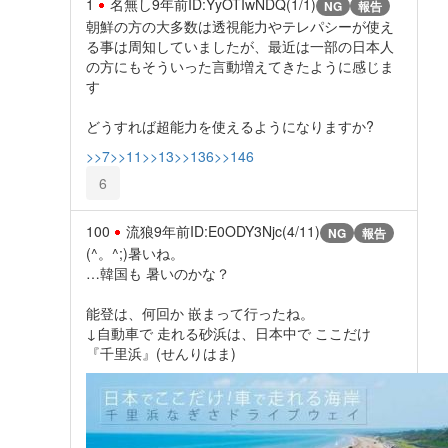
1
名無し
9年前
ID:YyOTIwNDQ(1/1)
NG
報告
朝鮮の方の大多数は透視能力やテレパシーが使え
る事は周知していましたが、最近は一部の日本人
の方にもそういった言動増えてきたように感じま
す
どうすれば超能力を使えるようになりますか?
>>7
>>11
>>13
>>136
>>146
6
100
流狼
9年前
ID:E0ODY3Njc(4/11)
NG
報告
(^。^;)暑いね。
…韓国も 暑いのかな？
能登は、何回か 嵌まって行ったね。
↓自動車で 走れる砂浜は、日本中で ここだけ
『千里浜』(せんりはま)