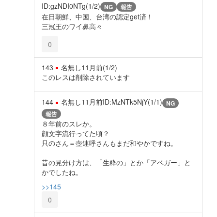
ID:gzNDI0NTg(1/2)
NG
報告
在日朝鮮、中国、台湾の認定get済！
三冠王のワイ鼻高々
0
143
名無し
11月前
(1/2)
このレスは削除されています
144
名無し
11月前
ID:MzNTk5NjY(1/1)
NG
報告
８年前のスレか。
顔文字流行ってた頃？
只のさん＝壺連呼さんもまだ和やかですね。
昔の見分け方は、「生粋の」とか「アベガー」と
かでしたね。
>>145
0