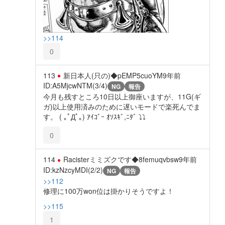
>>114
0
113
新日本人(只の)◆pEMP5cuoYM
9年前
ID:A5MjcwNTM(3/4)
NG
報告
今月も残すところ10日以上御座いますが、11G(ギ
ガ)以上使用済みのために遅いモードで楽死んでま
す。 ( ｡ﾟДﾟ｡) ｱｲｺﾞｰ ｵｿｽｷﾞ,ﾆﾀﾞ ⤵⤵
0
114
Racisterミミズクです◆8femuqvbsw
9年前
ID:kzNzcyMDI(2/2)
NG
報告
>>112
修理に100万won位は掛かりそうですよ！
>>115
1