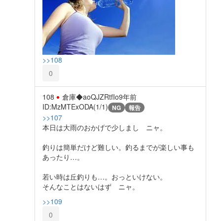
>>108
0
108
倉庫◆aoQJZRtfIo
9年前
ID:MzMTExODA(1/1)
NG
報告
>>107
本日は大雨のおかげで少しまし ニャ。
釣りは簡単だけど難しい。釣るまでが楽しい事も
あったり…。
若い時は丘釣りも…。おっといけない。
そんなことはないはず ニャ。
>>109
0