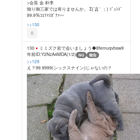
>会長 金 朴李
独り御三家では有りませんか。 Σ(´Д｀；) ｼﾞｭﾝﾄﾞ
99.9％ｺｴﾃﾏｽｶﾞﾅｧ〰
>>130
0
130
ミミズク岩で会いましょう◆8femuqvbsw
9
年前
ID:Y2NzA4MDA(1/2)
NG
報告
>>129
え？99.9999(シックスナイン)じゃないの？