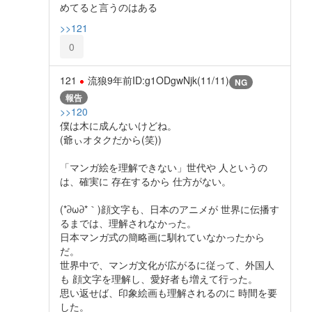
めてると言うのはある
>>121
0
121
流狼
9年前
ID:g1ODgwNjk(11/11)
NG
報告
>>120
僕は木に成んないけどね。
(爺ぃオタクだから(笑))
「マンガ絵を理解できない」世代や 人というの
は、確実に 存在するから 仕方がない。
(*∂ω∂*｀)顔文字も、日本のアニメが 世界に伝播す
るまでは、理解されなかった。
日本マンガ式の簡略画に馴れていなかったから
だ。
世界中で、マンガ文化が広がるに従って、外国人
も 顔文字を理解し、愛好者も増えて行った。
思い返せば、印象絵画も理解されるのに 時間を要
した。