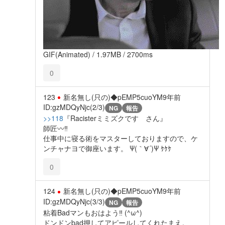
GIF(Animated) / 1.97MB / 2700ms
0
123
新名無し(只の)◆pEMP5cuoYM
9年前
ID:gzMDQyNjc(2/3)
NG
報告
>>118
『Racisterミミズクです さん』
師匠〰‼
仕事中に寝る術をマスターしておりますので、ケ
ンチャナヨで御座います。 Ψ(｀∀´)Ψ ｹｹｹ
0
124
新名無し(只の)◆pEMP5cuoYM
9年前
ID:gzMDQyNjc(3/3)
NG
報告
粘着Badマンもおはよう‼ (^ω^)
ドンドンbad押してアピールしてくれたまえ。