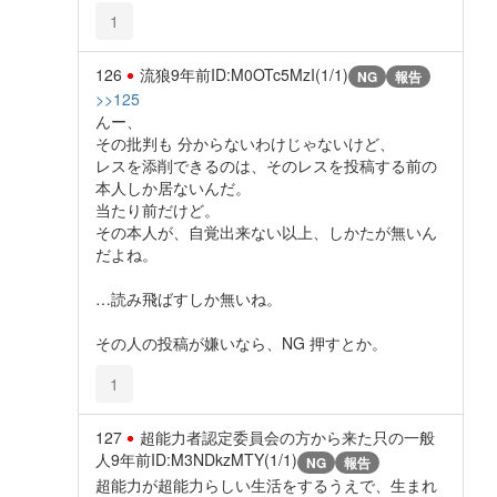
1
126
流狼
9年前
ID:M0OTc5MzI(1/1)
NG
報告
>>125
んー、
その批判も 分からないわけじゃないけど、
レスを添削できるのは、そのレスを投稿する前の
本人しか居ないんだ。
当たり前だけど。
その本人が、自覚出来ない以上、しかたが無いん
だよね。
…読み飛ばすしか無いね。
その人の投稿が嫌いなら、NG 押すとか。
1
127
超能力者認定委員会の方から来た只の一般
人
9年前
ID:M3NDkzMTY(1/1)
NG
報告
超能力が超能力らしい生活をするうえで、生まれ