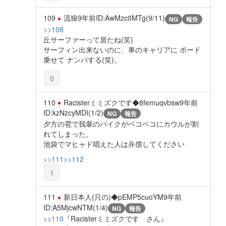
109
流狼
9年前
ID:AwMzc0MTg(9/11)
NG
報告
>>108
丘サーファーって居たね(笑)
サーフィン出来ないのに、車のキャリアに ボード
乗せて ナンパする(笑)。
0
110
Racisterミミズクです◆8femuqvbsw
9年前
ID:kzNzcyMDI(1/2)
NG
報告
夕方の雹で我輩のバイクがベコベコにカウルが割
れてしまった。
池袋でマヒャド唱えた人は弁償してください
>>111
>>112
1
111
新日本人(只の)◆pEMP5cuoYM
9年前
ID:A5MjcwNTM(1/4)
NG
報告
>>110
『Racisterミミズクです さん』