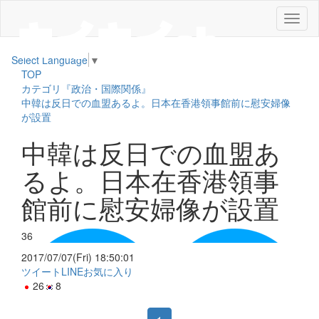
メ
ニ
ュ
Select Language
▼
ー
TOP
カテゴリ『政治・国際関係』
中韓は反日での血盟あるよ。日本在香港領事館前に慰安婦像
が設置
中韓は反日での血盟あ
るよ。日本在香港領事
館前に慰安婦像が設置
36
2017/07/07(Fri) 18:50:01
ツイート
LINE
お気に入り
26
8