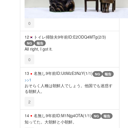
0
12
トイレ掃除夫
9年前
ID:E2ODQ4MTg(2/3)
NG
報告
All right, I got it.
0
13
名無し
9年前
ID:U0MzE3NzY(1/1)
NG
報告
>>1
おそらく人種は朝鮮人でしょう。他国でも迷惑す
る朝鮮人。
2
14
名無し
9年前
ID:M1Njg4OTA(1/1)
NG
報告
知ってた。大朝鮮と小朝鮮。