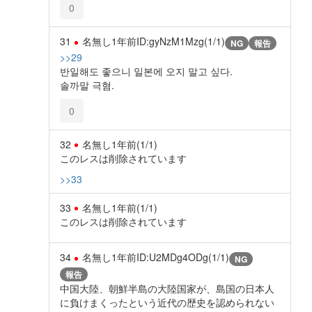
0
31
名無し
1年前
ID:gyNzM1Mzg(1/1)
NG
報告
>>29
반일해도 좋으니 일본에 오지 말고 싶다.
솔까말 극혐.
0
32
名無し
1年前
(1/1)
このレスは削除されています
>>33
33
名無し
1年前
(1/1)
このレスは削除されています
34
名無し
1年前
ID:U2MDg4ODg(1/1)
NG
報告
中国大陸、朝鮮半島の大陸国家が、島国の日本人
に負けまくったという近代の歴史を認められない