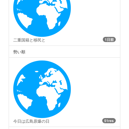
二重国籍と移民と
1日前
勢い順
今日は広島原爆の日
51res