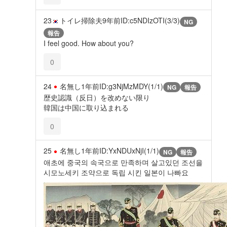
23
トイレ掃除夫
9年前
ID:c5NDIzOTI(3/3)
NG
報告
I feel good. How about you?
0
24
名無し
1年前
ID:g3NjMzMDY(1/1)
NG
報告
歴史認識（反日）を改めない限り
韓国は中国に取り込まれる
0
25
名無し
1年前
ID:YxNDUxNjI(1/1)
NG
報告
애초에 중국의 속국으로 만족하며 살고있던 조선을
시모노세키 조약으로 독립 시킨 일본이 나빠요