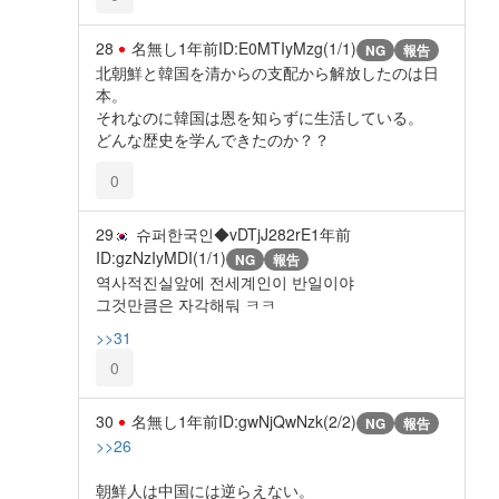
28
名無し
1年前
ID:E0MTIyMzg(1/1)
NG
報告
北朝鮮と韓国を清からの支配から解放したのは日
本。
それなのに韓国は恩を知らずに生活している。
どんな歴史を学んできたのか？？
0
29
슈퍼한국인◆vDTjJ282rE
1年前
ID:gzNzIyMDI(1/1)
NG
報告
역사적진실앞에 전세계인이 반일이야
그것만큼은 자각해둬 ㅋㅋ
>>31
0
30
名無し
1年前
ID:gwNjQwNzk(2/2)
NG
報告
>>26
朝鮮人は中国には逆らえない。