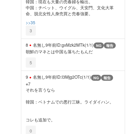
韓国：現在も大量の売春婦を輸出。
中国：チベット、ウイグル、天安門、文化大革
命、脱北女性人身売買と売春強要。
>>35
3
8
名無し
9年前
ID:gxMzk2MTk(1/1)
NG
報告
朝鮮のマネとは中国も落ちたもんだ
5
9
名無し
9年前
ID:I3Mjg2OTc(1/1)
NG
報告
※7
それを言うなら
韓国：ベトナムでの悪行三昧。ライダイハン。
コレも追加で。
0