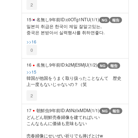
2
15
名無し
9年前
ID:c0OTg1NTU(1/1)
NG
報告
일본의 취급은 한국이 제일 잘알고있는,
중국은 본받아서 실력행사를 취하면좋다.
>>16
0
16
名無し
9年前
ID:k2MjE5MjU(1/2)
NG
報告
>>15
韓国が他国をうまく取り扱ったことなんて 歴史
上一度もないじゃないの？（笑
2
17
朝鮮虫
9年前
ID:A5NzIxMDM(1/1)
NG
報告
どんどん朝鮮売春婦像を建てればいい
こんなもんに価値も意味もない
売春婦像にせいぜい祈りでも捧げとけw