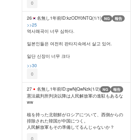
0
26
名無し
1年前
ID:kzODY0NTQ(1/1)
NG
報告
>>25
역사왜곡이 너무 심하다.
일본인들은 여전히 판타지속에서 살고 있어.
일단 신장이 너무 크다
>>30
0
27
名無し
1年前
ID:gwNjQwNzk(1/2)
NG
報告
憲法裁判所判決以降は人民解放軍の進駐もあるな
ww
核を持った北朝鮮がロシアについて、西側からの
排除された韓国が中国につく。
人民解放軍もその準備してるんじゃないか？
0