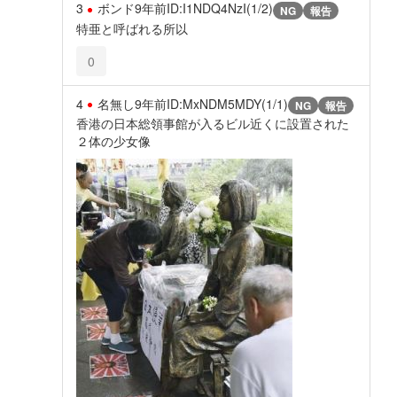
3
ボンド
9年前
ID:I1NDQ4NzI(1/2)
NG
報告
特亜と呼ばれる所以
0
4
名無し
9年前
ID:MxNDM5MDY(1/1)
NG
報告
香港の日本総領事館が入るビル近くに設置された
２体の少女像