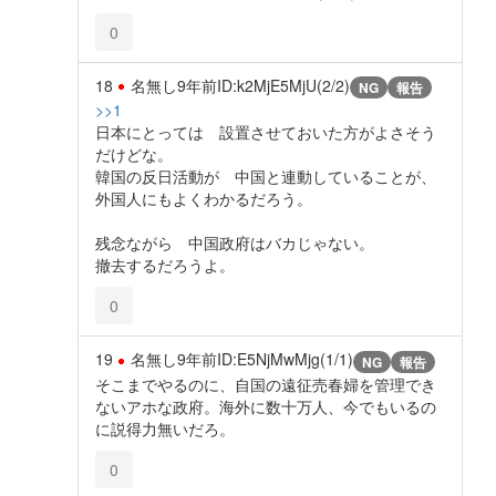
0
18
名無し
9年前
ID:k2MjE5MjU(2/2)
NG
報告
>>1
日本にとっては 設置させておいた方がよさそう
だけどな。
韓国の反日活動が 中国と連動していることが、
外国人にもよくわかるだろう。
残念ながら 中国政府はバカじゃない。
撤去するだろうよ。
0
19
名無し
9年前
ID:E5NjMwMjg(1/1)
NG
報告
そこまでやるのに、自国の遠征売春婦を管理でき
ないアホな政府。海外に数十万人、今でもいるの
に説得力無いだろ。
0