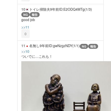
10
トイレ掃除夫
9年前
ID:E2ODQ4MTg(1/3)
NG
報告
good job
>>11
0
11
名無し
9年前
ID:gwNzgzNDY(1/1)
NG
報告
>>10
ついでに…これも！