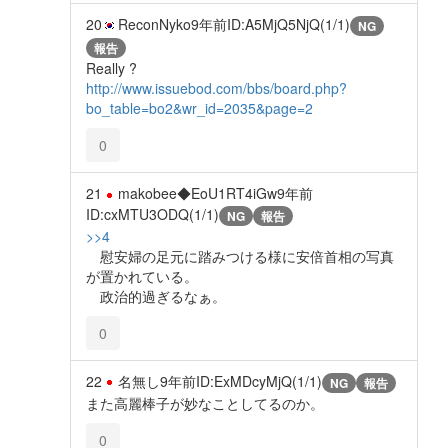
20
ReconNyko
9年前
ID:A5MjQ5NjQ(1/1)
NG
報告
Really ?
http://www.issuebod.com/bbs/board.php?
bo_table=bo2&wr_id=2035&page=2
0
21
makobee◆EoU1RT4iGw
9年前
ID:cxMTU3ODQ(1/1)
NG
報告
>>4
慰安婦の足元に踏みつける様に安倍首相の写真
が置かれている。
政治的過ぎるなぁ。
0
22
名無し
9年前
ID:ExMDcyMjQ(1/1)
NG
報告
また高麗棒子が妙なことしてるのか。
0