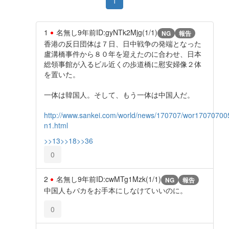
1
1
名無し
9年前
ID:gyNTk2Mjg(1/1)
NG
報告
香港の反日団体は７日、日中戦争の発端となった
盧溝橋事件から８０年を迎えたのに合わせ、日本
総領事館が入るビル近くの歩道橋に慰安婦像２体
を置いた。
一体は韓国人。そして、もう一体は中国人だ。
http://www.sankei.com/world/news/170707/wor17070700
n1.html
>>13
>>18
>>36
0
2
名無し
9年前
ID:cwMTg1Mzk(1/1)
NG
報告
中国人もバカをお手本にしなけていいのに。
0