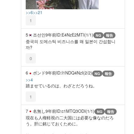
>>6
>>21
1
5
조선인
9年前
ID:E4NzE2MTI(1/1)
NG
報告
중국의 도메스틱 비즈니스를 왜 일본이 간섭합니
까?
0
6
ボンド
9年前
ID:I1NDQ4NzI(2/2)
NG
報告
>>4
踏ませているのは、わざとだろうね。
1
7
名無し
9年前
ID:c1MTQ3ODI(1/1)
NG
報告
現在も人権軽視の二大国には必要な像なのだろ
う。肝に銘じておくために。