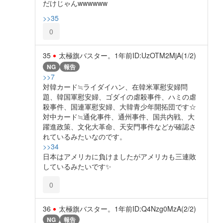
だけじゃんwwwwww
>>35
0
35
太極旗バスター。
1年前
ID:UzOTM2MjA(1/2)
NG
報告
>>7
対韓カード≒ライダイハン、在韓米軍慰安婦問
題、韓国軍慰安婦、ゴダイの虐殺事件、ハミの虐
殺事件、国連軍慰安婦、大韓青少年開拓団です☆
対中カード≒通化事件、通州事件、国共内戦、大
躍進政策、文化大革命、天安門事件などが確認さ
れているみたいなのです。
>>34
日本はアメリカに負けましたがアメリカも三連敗
しているみたいです✨️
0
36
太極旗バスター。
1年前
ID:Q4Nzg0MzA(2/2)
NG
報告