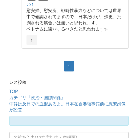
>>1
慰安婦、慰安所、戦時性暴力などについては世界
中で確認されてますので、日本だけが、殊更、批
判される筋合いは無いと思われます。
ベトナムに謝罪するべきだと思われます✨️
1
1
レス投稿
TOP
カテゴリ『政治・国際関係』
中韓は反日での血盟あるよ。日本在香港領事館前に慰安婦像
が設置