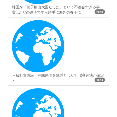
韓国が「養子輸出大国だった」という不都合すぎる事
実...ただの迷子ですら勝手に海外の養子に
2res
～辺野古訴訟 沖縄県側を敗訴とした1、2審判決が確定
～
1res