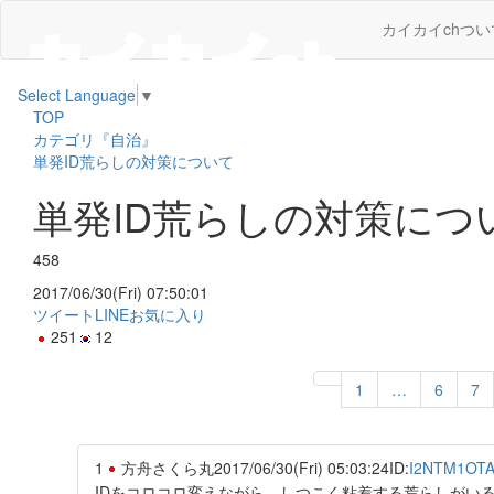
カイカイchつい
Select Language
▼
TOP
カテゴリ『自治』
単発ID荒らしの対策について
単発ID荒らしの対策につ
458
2017/06/30(Fri) 07:50:01
ツイート
LINE
お気に入り
251
12
1
…
6
7
1
方舟さくら丸
2017/06/30(Fri) 05:03:24
ID:
I2NTM1OT
IDをコロコロ変えながら、しつこく粘着する荒らしがい