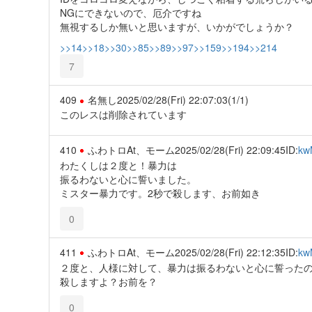
NGにできないので、厄介ですね
無視するしか無いと思いますが、いかがでしょうか？
>>14
>>18
>>30
>>85
>>89
>>97
>>159
>>194
>>214
7
409
名無し
2025/02/28(Fri) 22:07:03
(1/1)
このレスは削除されています
410
ふわトロAt、モーム
2025/02/28(Fri) 22:09:45
ID:
kw
わたくしは２度と！暴力は
振るわないと心に誓いました。
ミスター暴力です。2秒で殺します、お前如き
0
411
ふわトロAt、モーム
2025/02/28(Fri) 22:12:35
ID:
kw
２度と、人様に対して、暴力は振るわないと心に誓った
殺しますよ？お前を？
0