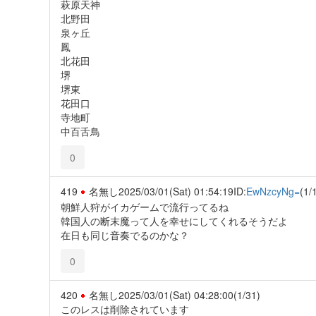
萩原天神
北野田
泉ヶ丘
鳳
北花田
堺
堺東
花田口
寺地町
中百舌鳥
0
419
名無し
2025/03/01(Sat) 01:54:19
ID:
EwNzcyNg=
(1/
朝鮮人狩がイカゲームで流行ってるね
韓国人の断末魔って人を幸せにしてくれるそうだよ
在日も同じ音奏でるのかな？
0
420
名無し
2025/03/01(Sat) 04:28:00
(1/31)
このレスは削除されています