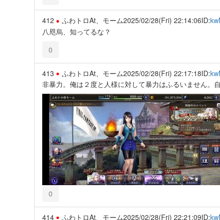
412
ふわトロAt、モーム
2025/02/28(Fri) 22:14:06
ID:
kw
八咫烏、知ってるな？
0
413
ふわトロAt、モーム
2025/02/28(Fri) 22:17:18
ID:
kw
非暴力。俺は２度と人様に対して暴力はふるいません。
0
414
ふわトロAt、モーム
2025/02/28(Fri) 22:21:09
ID:
kw