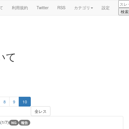
て
利用規約
Twitter
RSS
カテゴリ
設定
いて
8
9
10
全レス
A
(1/7)
NG
報告
る