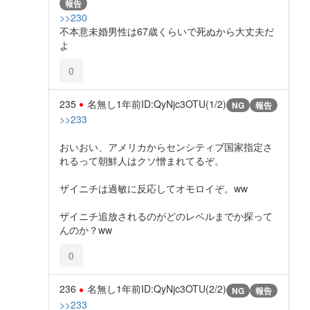
報告
>>230
不本意未婚男性は67歳くらいで死ぬから大丈夫だ
よ
0
235
名無し
1年前
ID:QyNjc3OTU(1/2)
NG
報告
>>233
おいおい、アメリカからセンシティブ国家指定さ
れるって朝鮮人はクソ憎まれてるぞ。
ザイニチは過敏に反応してオモロイぞ。ww
ザイニチ追放されるのがどのレベルまでか探って
んのか？ww
0
236
名無し
1年前
ID:QyNjc3OTU(2/2)
NG
報告
>>233