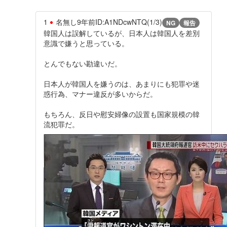
1
名無し
9年前
ID:A1NDcwNTQ(1/3)
NG
報告
韓国人は誤解しているが、日本人は韓国人を差別
意識で嫌うと思っている。
とんでもない勘違いだ。
日本人が韓国人を嫌うのは、あまりにも犯罪や迷
惑行為、マナー違反が多いからだ。
もちろん、反日や慰安婦像の設置も国家規模の韓
流犯罪だ。