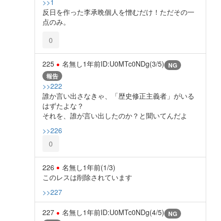
>>1
反日を作った李承晩個人を憎むだけ！ただその一
点のみ。
0
225
名無し
1年前
ID:U0MTc0NDg(3/5)
NG
報告
>>222
誰か言い出さなきゃ、「歴史修正主義者」がいる
はずたよな？
それを、誰が言い出したのか？と聞いてんだよ
>>226
0
226
名無し
1年前
(1/3)
このレスは削除されています
>>227
227
名無し
1年前
ID:U0MTc0NDg(4/5)
NG