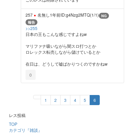
257
名無し
1年前
ID:g4Nzg2MTQ(1/1)
NG
報告
>>255
日本の王もこんな感じですよねw
マリファナ吸いながら闇スロ打つとか
ロレックス転売しながら儲けているとか
在日は、どうして嘘ばかりつくのですかねw
0
1
2
3
4
5
6
レス投稿
TOP
カテゴリ『雑談』