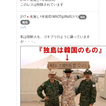
このレスは削除されています
217
名無し
1年前
ID:M5OTg3NzE(1/1)
NG
報告
>>1
私は朝鮮人を、ゴキブリのように嫌っています
が・・・。