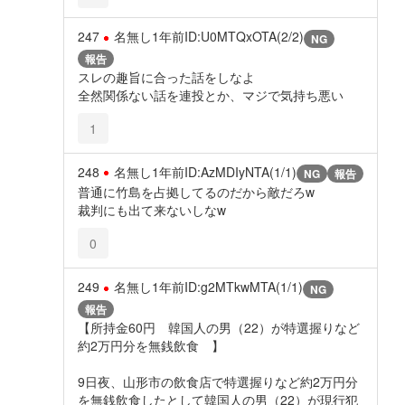
247
名無し
1年前
ID:U0MTQxOTA(2/2)
NG
報告
スレの趣旨に合った話をしなよ
全然関係ない話を連投とか、マジで気持ち悪い
1
248
名無し
1年前
ID:AzMDIyNTA(1/1)
NG
報告
普通に竹島を占拠してるのだから敵だろw
裁判にも出て来ないしなw
0
249
名無し
1年前
ID:g2MTkwMTA(1/1)
NG
報告
【所持金60円 韓国人の男（22）が特選握りなど
約2万円分を無銭飲食 】
9日夜、山形市の飲食店で特選握りなど約2万円分
を無銭飲食したとして韓国人の男（22）が現行犯