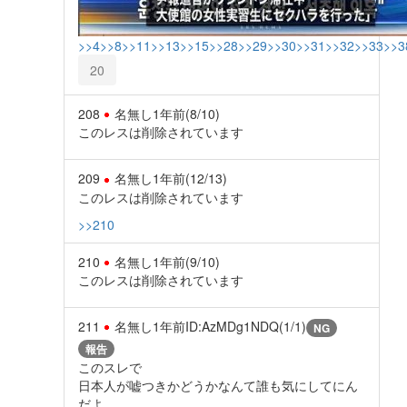
>>4
>>8
>>11
>>13
>>15
>>28
>>29
>>30
>>31
>>32
>>33
>>3
20
208
名無し
1年前
(8/10)
このレスは削除されています
209
名無し
1年前
(12/13)
このレスは削除されています
>>210
210
名無し
1年前
(9/10)
このレスは削除されています
211
名無し
1年前
ID:AzMDg1NDQ(1/1)
NG
報告
このスレで
日本人が嘘つきかどうかなんて誰も気にしてにん
だよ。