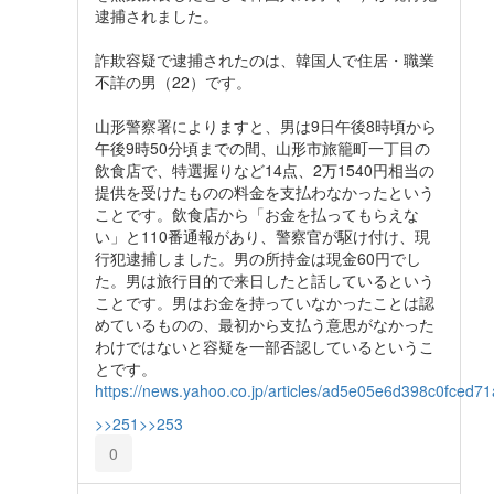
逮捕されました。
詐欺容疑で逮捕されたのは、韓国人で住居・職業
不詳の男（22）です。
山形警察署によりますと、男は9日午後8時頃から
午後9時50分頃までの間、山形市旅籠町一丁目の
飲食店で、特選握りなど14点、2万1540円相当の
提供を受けたものの料金を支払わなかったという
ことです。飲食店から「お金を払ってもらえな
い」と110番通報があり、警察官が駆け付け、現
行犯逮捕しました。男の所持金は現金60円でし
た。男は旅行目的で来日したと話しているという
ことです。男はお金を持っていなかったことは認
めているものの、最初から支払う意思がなかった
わけではないと容疑を一部否認しているというこ
とです。
https://news.yahoo.co.jp/articles/ad5e05e6d398c0fce
>>251
>>253
0