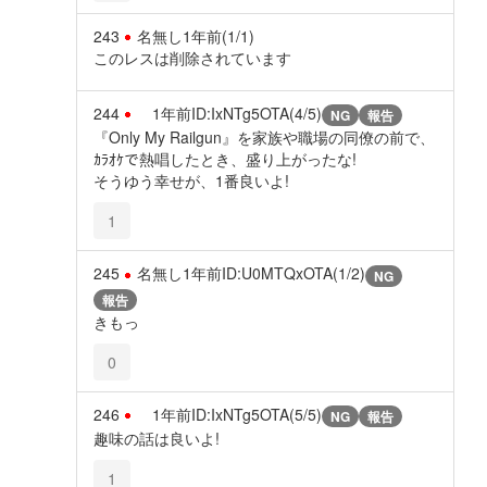
243
名無し
1年前
(1/1)
このレスは削除されています
244
1年前
ID:IxNTg5OTA(4/5)
NG
報告
『Only My Railgun』を家族や職場の同僚の前で、
ｶﾗｵｹで熱唱したとき、盛り上がったな!
そうゆう幸せが、1番良いよ!
1
245
名無し
1年前
ID:U0MTQxOTA(1/2)
NG
報告
きもっ
0
246
1年前
ID:IxNTg5OTA(5/5)
NG
報告
趣味の話は良いよ!
1