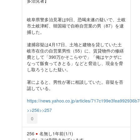
多治見署】
岐阜県警多治見署は9日、恐喝未遂の疑いで、土岐
市土岐津町、韓国籍で自称自営業の男（87）を逮
捕した。
逮捕容疑は4月17日、土地と建物を貸していた土
岐市在住の自営業男性（55）に、賃貸物件の修繕
費として「390万かそこらやで」「俺はヤクザに
なって飯食ってきとる」などと脅迫し、現金を脅
し取ろうとした疑い。
署によると、男性が署に相談していた。容疑を否
認している。
https://news.yahoo.co.jp/articles/717c199e3fea99293
>>256
>>257
0
256
名無し
1年前
(1/1)
このレスは削除されています