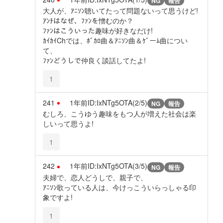
NG
報告
大人が、ｱﾆｿﾝ聴いてたって問題ないって思うけど!
ｱﾝﾁはなぜ、ﾌｧﾝを憎むのか？
ﾌｧﾝはこういった趣味が好きなだけ!
ｶｲｶｲChでは、ﾎﾞｶﾛ曲＆ｱﾆｿﾝ曲＆ｹﾞーﾑ曲につい
て、
ﾌｧﾝどうしで仲良く談話してたよ!
1
241
1年前
ID:IxNTg5OTA(2/5)
NG
報告
むしろ、こうゆう趣味をもつ人が増えた社会は楽
しいって思うよ!
1
242
1年前
ID:IxNTg5OTA(3/5)
NG
報告
夫婦で、恋人どうしで、親子で、
ｱﾆｿﾝ歌っている人は、今けっこういらっしゃる印
象ですよ!
1