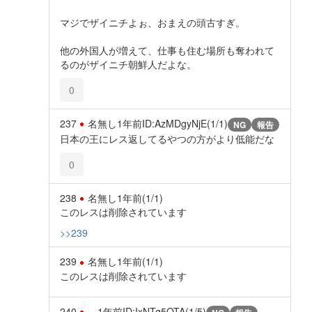
マジでザイニチよぉ、おまえの頭古すぎ。
他の外国人が増えて、仕事も住む場所も奪われて
るのがザイニチ朝鮮人だよな。
0
237
名無し
1年前
ID:AzMDgyNjE(1/1)
NG
報告
日本の王にレス返してるやつの方がより低能だな
0
238
名無し
1年前
(1/1)
このレスは削除されています
>>239
239
名無し
1年前
(1/1)
このレスは削除されています
240
1年前
ID:IxNTg5OTA(1/5)