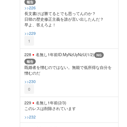
報告
>>226
長文書けば勝てるとでも思ってんのか？
日韓の歴史修正主義を誰が言い出したんだ？
早よ、答えろよ！
>>229
1
228
名無し
1年前
ID:MyNzUyNzU(1/2)
NG
報告
既婚者を憎むのではない。無能で低所得な自分を
憎むのだ
>>230
0
229
名無し
1年前
(2/3)
このレスは削除されています
>>232