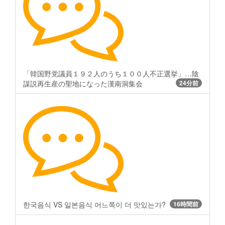
「韓国野党議員１９２人のうち１００人不正選挙」…陰
謀説再生産の聖地になった漢南洞集会
24分前
한국음식 VS 일본음식 어느쪽이 더 맛있는가?
16時間前