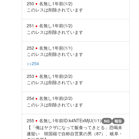
250
名無し
1年前
(1/2)
このレスは削除されています
251
名無し
1年前
(1/2)
このレスは削除されています
252
名無し
1年前
(1/1)
このレスは削除されています
>>254
253
名無し
1年前
(2/2)
このレスは削除されています
254
名無し
1年前
(2/2)
このレスは削除されています
255
名無し
1年前
ID:k4NTExMjU(1/1)
NG
報告
【「俺はヤクザになって飯食ってきとる」恐喝未
遂疑い 韓国籍で自称自営業の男（87）、岐阜・