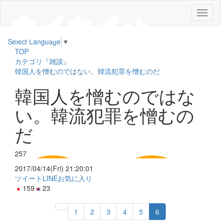
メ
ニ
ュ
Select Language
▼
ー
TOP
カテゴリ『雑談』
韓国人を憎むのではない。韓流犯罪を憎むのだ
韓国人を憎むのではな
い。韓流犯罪を憎むの
だ
257
2017/04/14(Fri) 21:20:01
ツイート
LINE
お気に入り
159
23
1
2
3
4
5
6