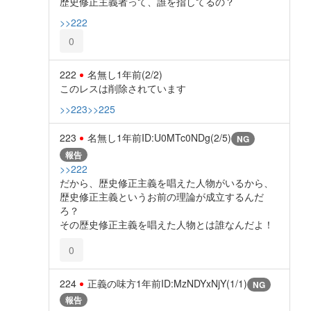
歴史修正主義者って、誰を指してるの？
>>222
0
222
名無し
1年前
(2/2)
このレスは削除されています
>>223
>>225
223
名無し
1年前
ID:U0MTc0NDg(2/5)
NG
報告
>>222
だから、歴史修正主義を唱えた人物がいるから、
歴史修正主義というお前の理論が成立するんだ
ろ？
その歴史修正主義を唱えた人物とは誰なんだよ！
0
224
正義の味方
1年前
ID:MzNDYxNjY(1/1)
NG
報告