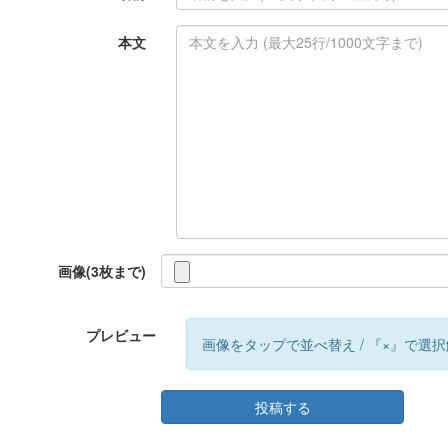
本文
画像(3枚まで)
プレビュー
画像をタップで並べ替え / 『×』で選
投稿する