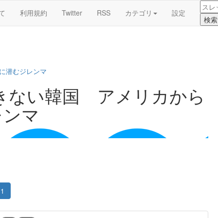
て
利用規約
Twitter
RSS
カテゴリ
設定
管に潜むジレンマ
きない韓国 アメリカから
レンマ
1