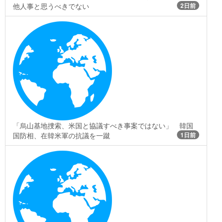
他人事と思うべきでない
2日前
「烏山基地捜索、米国と協議すべき事案ではない」 韓国
国防相、在韓米軍の抗議を一蹴
1日前