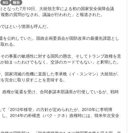
)
NG
報告
りとなった7月10日、大統領主宰による初の国家安全保障会議
て複数の質問がなされ、議論が行われた」と報道された。
のではという憶測も呼んだ。
の返還を公約していた。国政企画委員会が国防改革の最優先課題とし
み取れる。
、その事案の敏感性に対する国民の懸念、そしてトランプ政権を意
議が始まったわけでもなく、交渉のカードでもない」と釈明した。
侵で、国家消滅の危機に直面した李承晩（イ・スンマン）大統領が、
権を完全に取り戻すことを意味する。
ム）政権が返還を受け、合同参謀本部議長が行使しているが、戦時
て「2012年移管」の方針が定められたが、2010年に李明博
」し、2014年の朴槿恵（パク・クネ）政権時には、韓米年次安全
ン）政権の国防部は、「戦作権移管のために韓国軍大将を司令官、米