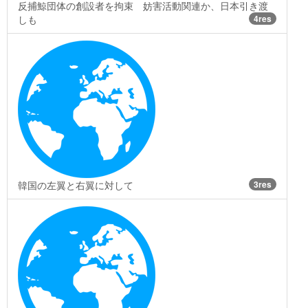
反捕鯨団体の創設者を拘束 妨害活動関連か、日本引き渡
しも
4res
韓国の左翼と右翼に対して
3res