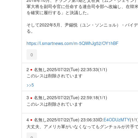
軍大将を副司令官に任命する連合司令部へ改編し、在韓
を確実に履行する」と決議した。
そして2022年5月、尹錫悦（ユン・ソンニョル）・バ
る。
https://l.smartnews.com/m-5QWhJg52/OY1hBF
0
2
名無し
2025/07/22(Tue) 22:35:33
(1/1)
このレスは削除されています
>>5
3
名無し
2025/07/22(Tue) 22:59:18
(1/1)
このレスは削除されています
4
名無し
2025/07/22(Tue) 23:06:33
ID:
E4ODUzMTY
(1/1
大丈夫、アメリカ軍がいなくなってもグンチョルが片手
0