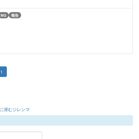
NG
報告
1
管に潜むジレンマ