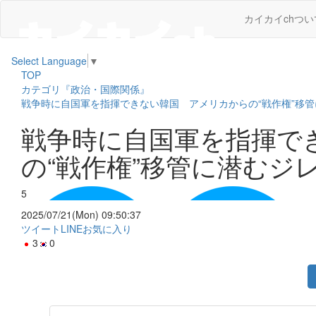
カイカイchつい
Select Language
▼
TOP
カテゴリ『政治・国際関係』
戦争時に自国軍を指揮できない韓国 アメリカからの“戦作権”移
戦争時に自国軍を指揮で
の“戦作権”移管に潜むジ
5
2025/07/21(Mon) 09:50:37
ツイート
LINE
お気に入り
3
0