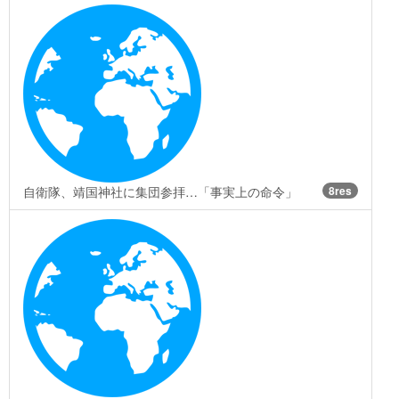
自衛隊、靖国神社に集団参拝…「事実上の命令」
8res