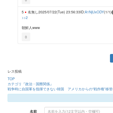
5
名無し
2025/07/22(Tue) 23:56:33
ID:
A1NjUxODY
(1/1)
>>2
朝鮮人www
0
レス投稿
TOP
カテゴリ『政治・国際関係』
戦争時に自国軍を指揮できない韓国 アメリカからの“戦作権”移
名前