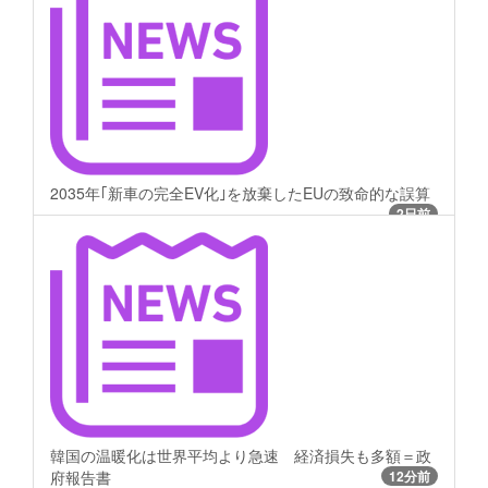
2035年｢新車の完全EV化｣を放棄したEUの致命的な誤算
2日前
韓国の温暖化は世界平均より急速 経済損失も多額＝政
府報告書
12分前