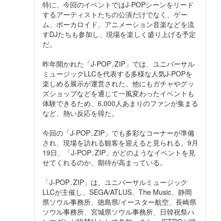
特に、今回のイベントではJ-POPシーンをリード
するアーティストたちの公演だけでなく、ゲー
ム、ボーカロイド、アニメーション音楽などを流
すDJたちも参加し、現場を楽しく盛り上げる予定
だ。
昨年開かれた「J-POP․ZIP」では、ユニバーサル
ミュージックLLCを代表する多様な人気J-POPを
楽しめる展示が運営された。他にもガチャやグッ
ズショップなどを通じて一風変わったイベントも
体験できるため、6,000人あまりのファンが集まる
など、熱い反応を得た。
今回の「J-POP․ZIP」でも多彩なコーナーが準備
され、現場を訪れる観客を迎えると見られる。9月
19日、「J-POP․ZIP」がどのようなイベントを見
せてくれるのか、期待が高まっている。
「J-POP․ZIP」は、ユニバーサルミュージック
LLCが主催し、SEGA/ATLUS、The Music、静岡
県ソウル事務所、徳島県/イースター航空、長崎県
ソウル事務所、宮城県ソウル事務所、日韓祝祭ハ