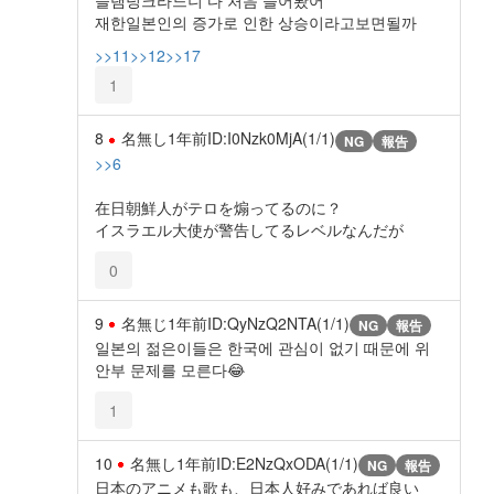
슬램덩크라느니 다 처음 들어봤어
재한일본인의 증가로 인한 상승이라고보면될까
>>11
>>12
>>17
1
8
名無し
1年前
ID:I0Nzk0MjA(1/1)
NG
報告
>>6
在日朝鮮人がテロを煽ってるのに？
イスラエル大使が警告してるレベルなんだが
0
9
名無じ
1年前
ID:QyNzQ2NTA(1/1)
NG
報告
일본의 젊은이들은 한국에 관심이 없기 때문에 위
안부 문제를 모른다😂
1
10
名無し
1年前
ID:E2NzQxODA(1/1)
NG
報告
日本のアニメも歌も、日本人好みであれば良い