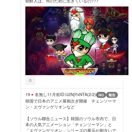
朝鮮人は、何のために生きているの???
0
19
名無し
11月前
ID:U2NjYxNTA(2/2)
NG
報告
韓国で日本のアニメ展相次ぎ開催 チェンソーマ
ン・エヴァンゲリオンなど
【ソウル聯合ニュース】韓国のソウル市内で、日
本の人気アニメーション「チェンソーマン」と
「エヴァンゲリオン」シリーズの展示が相次いで