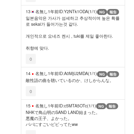
13
名無し
1年前
ID:Y2NTk1ODA(1/1)
NG
報告
일본음악은 가사가 섬세하고 추상적이며 높은 확률
로 sekai가 들어가는것 같다.
개인적으로 요네즈 켄시 , tuki를 제일 좋아한다.
취향에 맞다.
0
14
名無し
1年前
ID:A0MjU2MDA(1/1)
NG
報告
敵性語の曲を聴いているのか、けしからんな。
0
15
名無し
1年前
ID:c5MTA5OTc(1/1)
NG
報告
NHKで鳥山明のSAND LAND始まった。
悪魔の王子、よかった。
パパにすごいビビってたww