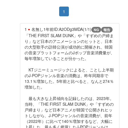
1
1
名無し
1年前
ID:A2ODg3MDA(1/1)
NG
報告
「THE FIRST SLAM DUNK」や「すずめの戸締ま
り」など日本のアニメーションのヒットと、日本
の大型歌手の訪韓公演が成功的に開催され、韓国
の音楽プラットフォームのJポップ音楽消費量が、
毎年増加していることが分かった。
KTジニーミュージックによると、ことし上半期
のJ-POPジャンル音楽の消費は、昨年同期非で
13.1％増加した。5年前と比べると、なんと274％
増加した。
最も大きな上昇傾向を記録したのは、2023年。
当時、「THE FIRST SLAM DUNK」や「すずめの
戸締まり」など日本アニメが韓国で公開されヒッ
トしながら、J-POPジャンルの音楽消費が、前年
（2022年）に比べて140％増加するなど、大幅に
上昇した。最も多く鑑賞したJ-POPジャンルは、