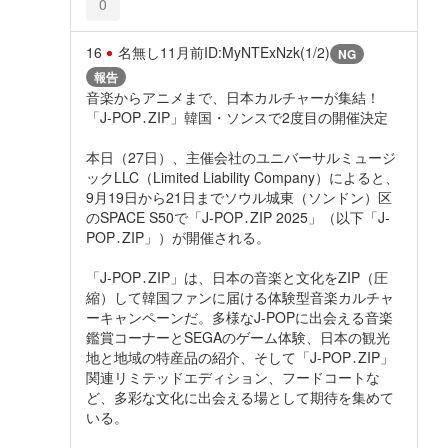
0
16
名無し
11月前
ID:MyNTExNzk(1/2)
NG
報告
音楽からアニメまで、日本カルチャーが集結！
「J-POP․ZIP」韓国・ソンスで2度目の開催決定
本日（27日）、主催会社のユニバーサルミュージ
ックLLC（Limited Liability Company）によると、
9月19日から21日までソウル城東（ソンドン）区
のSPACE S50で「J-POP․ZIP 2025」（以下「J-
POP․ZIP」）が開催される。
「J-POP․ZIP」は、日本の音楽と文化をZIP（圧
縮）して韓国ファンに届ける体験型音楽カルチャ
ーキャンペーンだ。多様なJ-POPに出会える音楽
鑑賞コーナーとSEGAのゲーム体験、日本の観光
地と地域の特産品の紹介、そして「J-POP․ZIP」
関連リミテッドエディション、フードコートな
ど、多彩な文化に出会える場として期待を集めて
いる。