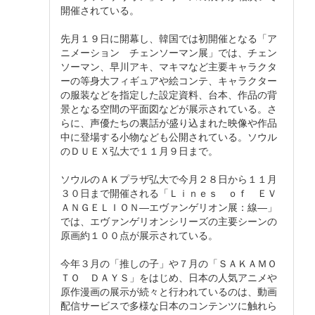
開催されている。
先月１９日に開幕し、韓国では初開催となる「ア
ニメーション チェンソーマン展」では、チェン
ソーマン、早川アキ、マキマなど主要キャラクタ
ーの等身大フィギュアや絵コンテ、キャラクター
の服装などを指定した設定資料、台本、作品の背
景となる空間の平面図などが展示されている。さ
らに、声優たちの裏話が盛り込まれた映像や作品
中に登場する小物なども公開されている。ソウル
のＤＵＥＸ弘大で１１月９日まで。
ソウルのＡＫプラザ弘大で今月２８日から１１月
３０日まで開催される「Ｌｉｎｅｓ ｏｆ ＥＶ
ＡＮＧＥＬＩＯＮ―エヴァンゲリオン展：線―」
では、エヴァンゲリオンシリーズの主要シーンの
原画約１００点が展示されている。
今年３月の「推しの子」や７月の「ＳＡＫＡＭＯ
ＴＯ ＤＡＹＳ」をはじめ、日本の人気アニメや
原作漫画の展示が続々と行われているのは、動画
配信サービスで多様な日本のコンテンツに触れら