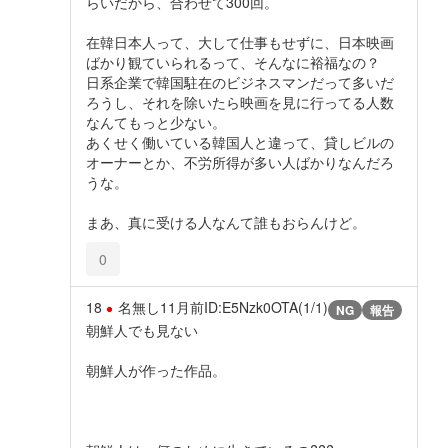
らいだから、合わせて300回。
在韓日本人って、大して仕事もせずに、日本映画
ばかり観ていられるって、そんなに裕福なの？
日系企業で韓国駐在のビジネスマンだって多いだ
ろうし、それを除いたら映画を見に行ってる人数
なんてもっと少ない。
あくせく働いている韓国人と違って、貸しビルの
オーナーとか、不労所得が多い人ばかりなんだろ
うな。
まあ、真に受ける人なんて誰もおらんけど。
0
18
名無し
11月前
ID:E5Nzk0OTA(1/1)
NG
報告
朝鮮人でも見ない
朝鮮人が作った作品。