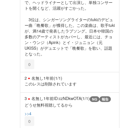
で、ヘッドライナーとして出演し、単独コンサー
トを開くなど、活躍がすごかった。
3位は、シンガーソングライターのtukiのデビュ
ー曲「晩餐歌」が獲得した。この楽曲は、歌手tuki
が、満14歳で発表したラブソング。日本や韓国の
多数のアーティストがカバーし、最近には、チョ
ン・ウンジ（Apink）とイ・ジュニョン（元
UKISS）がデュエットで「晩餐歌」を歌い、話題
となった。
0
2
名無し
1年前
(1/1)
このレスは削除されています
3
名無し
1年前
ID:czNDkwOTA(1/1)
NG
報告
どうせ無料視聴してるから
>>4
0