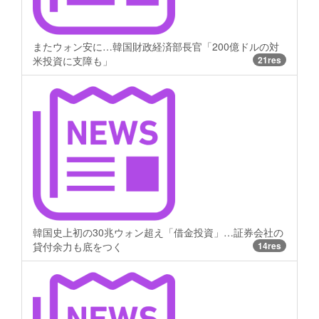
またウォン安に…韓国財政経済部長官「200億ドルの対
米投資に支障も」
21res
韓国史上初の30兆ウォン超え「借金投資」…証券会社の
貸付余力も底をつく
14res