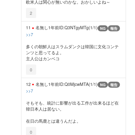
欧米人は関心が無いのかな。おかしいよね～
2
11
名無し
1年前
ID:Q3NTgyMTg(1/1)
NG
報告
>>7
多くの朝鮮人はスラムダンクは韓国に文化コンテ
ンツと思ってるよ。
主人公はカンベコ
0
12
名無し
1年前
ID:Q0MjcwMTA(1/1)
NG
報告
>>7
そもそも、統計に影響が出る工作が出来るほど在
韓日本人は居ない。
在日の馬鹿とは違うんだよ。
0