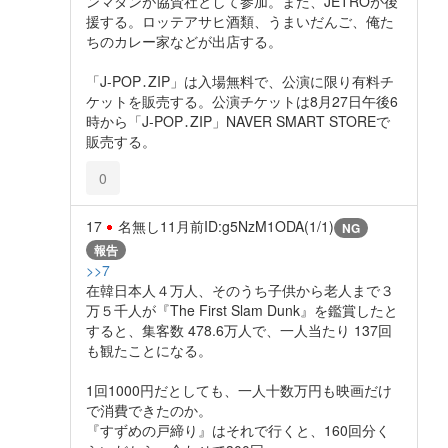
ンマダンが協賛社として参加。また、JETROが後
援する。ロッテアサヒ酒類、うまいだんご、俺た
ちのカレー家などが出店する。
「J-POP․ZIP」は入場無料で、公演に限り有料チ
ケットを販売する。公演チケットは8月27日午後6
時から「J-POP․ZIP」NAVER SMART STOREで
販売する。
0
17
名無し
11月前
ID:g5NzM1ODA(1/1)
NG
報告
>>7
在韓日本人４万人、そのうち子供から老人まで３
万５千人が『The First Slam Dunk』を鑑賞したと
すると、集客数 478.6万人で、一人当たり 137回
も観たことになる。
1回1000円だとしても、一人十数万円も映画だけ
で消費できたのか。
『すずめの戸締り』はそれで行くと、160回分く