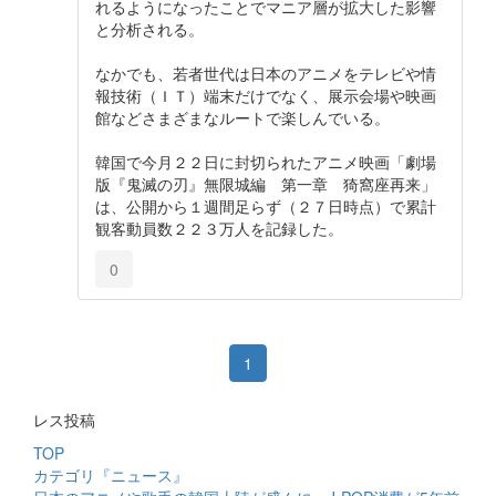
れるようになったことでマニア層が拡大した影響
と分析される。
なかでも、若者世代は日本のアニメをテレビや情
報技術（ＩＴ）端末だけでなく、展示会場や映画
館などさまざまなルートで楽しんでいる。
韓国で今月２２日に封切られたアニメ映画「劇場
版『鬼滅の刃』無限城編 第一章 猗窩座再来」
は、公開から１週間足らず（２７日時点）で累計
観客動員数２２３万人を記録した。
0
1
レス投稿
TOP
カテゴリ『ニュース』