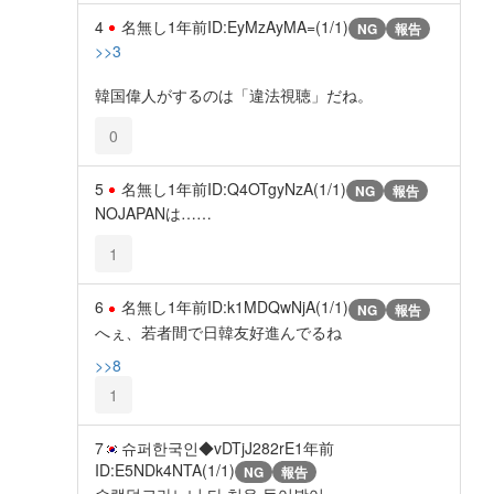
4
名無し
1年前
ID:EyMzAyMA=(1/1)
NG
報告
>>3
韓国偉人がするのは「違法視聴」だね。
0
5
名無し
1年前
ID:Q4OTgyNzA(1/1)
NG
報告
NOJAPANは……
1
6
名無し
1年前
ID:k1MDQwNjA(1/1)
NG
報告
へぇ、若者間で日韓友好進んでるね
>>8
1
7
슈퍼한국인◆vDTjJ282rE
1年前
ID:E5NDk4NTA(1/1)
NG
報告