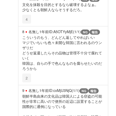
文化を抹殺を目的とするなら破壊するよなぁ。
少なくとも朝鮮人ならそうするだろ。
4
8
名無し
1年前
ID:A5OTYyMjE(1/1)
NG
報告
こういうのもう、どんどん返してやればいい
マジでいちいち色々未開な韓国に言われるのウン
ザリだ
どうせ返還したらその品物は管理不十分で腐れて
いく
韓国は、自らの手で色んなものを腐らせたいのだ
ろうから
2
9
名無し
1年前
ID:cxMjU3NjQ(1/1)
NG
報告
朝鮮半島由来の文化品は韓国人による窃盗の可能
性が非常に高いので便所の近辺に設置することが
国際的に通例になっている