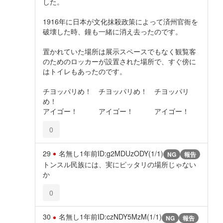
した。
1916年に日本が文化抹殺政策によって済州官衙を
破壊した時、鐘も一緒に消え去ったのです。
置かれていた場所は展示スペースでもなく観覧客
のためのロッカーが設置された場所で、すぐ傍に
はトイレもあったのです。
チヨッパリめ！ チヨッパリめ！ チヨッパリ
め！
アイゴー！ アイゴー！ アイゴー！
0
29
名無し
1年前
ID:g2MDUzODY(1/1)
NG
報告
トンスル民族には、実にピッタリの場所じゃない
か
0
30
名無し
1年前
ID:czNDY5MzM(1/1)
NG
報告