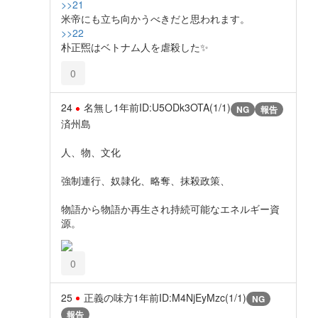
>>21
米帝にも立ち向かうべきだと思われます。
>>22
朴正煕はベトナム人を虐殺した✨️
0
24
名無し
1年前
ID:U5ODk3OTA(1/1)
NG
報告
済州島
人、物、文化
強制連行、奴隷化、略奪、抹殺政策、
物語から物語か再生され持続可能なエネルギー資
源。
0
25
正義の味方
1年前
ID:M4NjEyMzc(1/1)
NG
報告