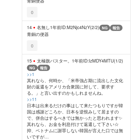
青銅便器
0
14
名無し
1年前
ID:M2Njc4NzY(2/2)
NG
報告
青銅の便器
0
15
太極旗バスター。
1年前
ID:IzMDY4MTU(1/2)
NG
報告
>>1
其れなら、何時か、「米帝強占期に流出した文化
財の返還をアメリカ合衆国に対して、要求す
る。」と言い出すのかもしれませんね。
>>11
日本は出来るだけの事はして来たつもりですが韓
国は感謝どころか、日本を逆恨みして居ますの
で、併合はするべきでは無かったと思われます✨️
其れなら、お金を利息付けて返還して下さい☆
抑、ベトナムに謝罪しない韓国が言えた口では無
いですが…