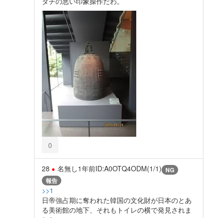
タチの悪い印象操作だわ。
0
28
名無し
1年前
ID:A0OTQ4ODM(1/1)
NG
報告
>>1
日帝強占期に奪われた韓国の文化財が日本のとあ
る美術館の地下、それもトイレの横で発見されま