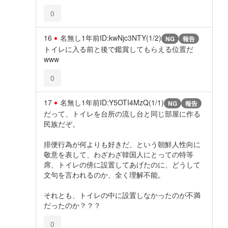
0
16
名無し
1年前
ID:kwNjc3NTY(1/2)
NG
報告
トイレに入る前と後で鑑賞してもらえる位置だ
www
0
17
名無し
1年前
ID:Y5OTI4MzQ(1/1)
NG
報告
だって、トイレを台所の流し台と同じ部屋に作る
民族だぞ。
排便行為が何よりも好きだ、という朝鮮人性向に
敬意を表して、わざわざ韓国人にとっての特等
席、トイレの傍に設置してあげたのに、どうして
文句を言われるのか、全く理解不能。
それとも、トイレの中に設置しなかったのが不満
だったのか？？？
0