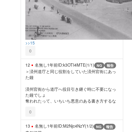
>>15
0
12
名無し
1年前
ID:k3OTI4MTE(1/1)
NG
報告
＞済州道庁と同じ役割をしていた済州官衙にあっ
た鐘
済州官衙から道庁へ役目引き継ぐ時に不要になっ
た鐘でしょ
奪われたって、いちいち悪意のある書き方するな
0
13
名無し
1年前
ID:M2Njc4NzY(1/2)
NG
報告