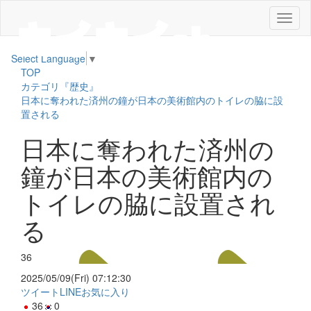
メ
ニ
ュ
Select Language
▼
ー
TOP
カテゴリ『歴史』
日本に奪われた済州の鐘が日本の美術館内のトイレの脇に設
置される
日本に奪われた済州の
鐘が日本の美術館内の
トイレの脇に設置され
る
36
2025/05/09(Fri) 07:12:30
ツイート
LINE
お気に入り
36
0