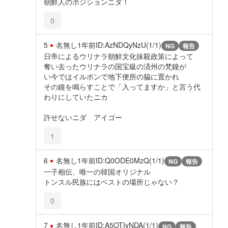
朝鮮人のポジションニダ！
0
5
名無し
1年前
ID:AzNDQyNzU(1/1)
NG
報告
日帝によるウリナラ朝鮮文化抹殺政策によって
奪い去ったウリナラの国宝級の済州の梵鐘が
い今ではイルボンで地下便所の脇に置かれ
その鐘を鳴らすことで「入ってますか」と言う代
わりにしていたニカ
許せないニダ アイゴー
1
6
名無し
1年前
ID:Q0ODE0MzQ(1/1)
NG
報告
一子相伝、唯一の韓国オリジナル
トンスル民族にはベストの場所じゃない？
0
7
名無し
1年前
ID:A5OTIyNDA(1/1)
NG
報告