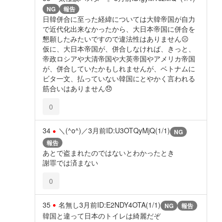
NG
報告
日韓併合に至った経緯については大韓帝国が自力
で近代化出来なかったから、大日本帝国に併合を
懇願したみたいですので違法性はありません☹️
仮に、大日本帝国が、併合しなければ、きっと、
帝政ロシアや大清帝国や大英帝国やアメリカ帝国
が、併合していたかもしれませんが、ベトナムに
ビタ一文、払っていない韓国にとやかく言われる
筋合いはありません😞
0
34
＼(^o^)／
3月前
ID:U3OTQyMjQ(1/1)
NG
報告
あとで盗まれたのではないとわかったとき
謝罪では済まない
0
35
名無し
3月前
ID:E2NDY4OTA(1/1)
NG
報告
韓国と違って日本のトイレは綺麗だぞ