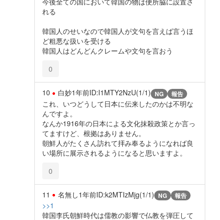
今後全ての国において韓国の物は便所脇に設置さ
れる
韓国人のせいなので韓国人が文句を言えば言うほ
ど粗悪な扱いを受ける
韓国人はどんどんクレームや文句を言おう
0
10
白妙
1年前
ID:I1MTY2NzU(1/1)
NG
報告
これ、いつどうして日本に伝来したのかは不明な
んですよ。
なんか1916年の日本による文化抹殺政策とか言っ
てますけど、根拠はありません。
朝鮮人がたくさん訪れて拝み奉るようになれば良
い場所に展示されるようになると思いますよ。
0
11
名無し
1年前
ID:k2MTIzMjg(1/1)
NG
報告
>>1
韓国李氏朝鮮時代は儒教の影響で仏教を弾圧して