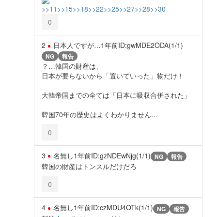
>>11
>>15
>>18
>>22
>>25
>>27
>>28
>>30
0
2
日本人ですが…
1年前
ID:gwMDE2ODA(1/1)
NG
報告
？…韓国の財産は、
日本が要らないから「置いていった」物だけ！
大韓帝国までの全ては「日本に吸収合併された」
韓国70年の歴史はよくわかりません…
0
3
名無し
1年前
ID:gzNDEwNjg(1/1)
NG
報告
韓国の財産はトンスルだけだろ
0
4
名無し
1年前
ID:czMDU4OTk(1/1)
NG
報告