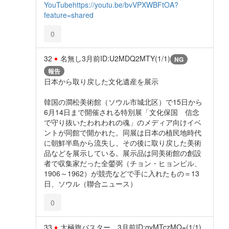
YouTube
https://youtu.be/bvVPXWBFtOA?
feature=shared
0
32
名無し
3月前
ID:U2MDQ2MTY(1/1)
NG
報告
日本から取り戻した文化遺産を展示
韓国の澗松美術館（ソウル市城北区）で15日から
6月14日まで開催される特別展「文化保国 信念
で守り抜いたわれわれの魂」のメディア向けイベ
ントが同館で開かれた。同展は日本の植民地時代
に朝鮮半島から流失し、その後に取り戻した美術
品などを展示している。展示品は同美術館の創設
者で収集家だった全鎣弼（チョン・ヒョンピル、
1906～1962）が競売などで手に入れたもの＝13
日、ソウル（聯合ニュース）
0
33
太極旗バスター。
3月前
ID:gyMTczMQ=(1/1)