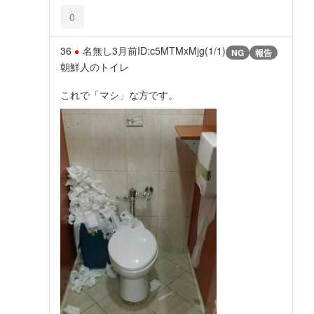
0
36
名無し
3月前
ID:c5MTMxMjg(1/1)
NG
報告
朝鮮人のトイレ
これで「マシ」な方です。