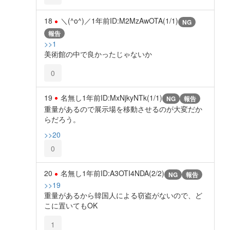
18
＼(^o^)／
1年前
ID:M2MzAwOTA(1/1)
NG
報告
>>1
美術館の中で良かったじゃないか
0
19
名無し
1年前
ID:MxNjkyNTk(1/1)
NG
報告
重量があるので展示場を移動させるのが大変だか
らだろう。
>>20
0
20
名無し
1年前
ID:A3OTI4NDA(2/2)
NG
報告
>>19
重量があるから韓国人による窃盗がないので、ど
こに置いてもOK
1