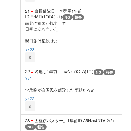
21
白骨部隊長 李舜臣
1年前
ID:EzMTk1OTA(1/1)
NG
報告
南北の祖国が協力して
日帝に立ち向かえ
親日派は征伐せよ
>>23
0
22
名無し
1年前
ID:cwNzc0OTA(1/1)
NG
報告
>>1
李承晩が自国民を虐殺した反動だろw
>>23
0
23
太極旗バスター。
1年前
ID:A5Nzc4NTA(2/2)
NG
報告