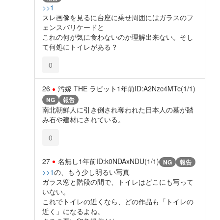
>>1
スレ画像を見るに台座に乗せ周囲にはガラスのフ
ェンスバリケードと
これの何が気に食わないのか理解出来ない。そし
て何処にトイレがある？
0
26
汚嫁 THE ラビット
1年前
ID:A2Nzc4MTc(1/1)
NG
報告
南北朝鮮人に引き倒され奪われた日本人の墓が踏
み石や建材にされている。
0
27
名無し
1年前
ID:k0NDAxNDU(1/1)
NG
報告
>>1
の、もう少し明るい写真
ガラス窓と階段の間で、トイレはどこにも写って
いない。
これでトイレの近くなら、どの作品も「トイレの
近く」になるよね。