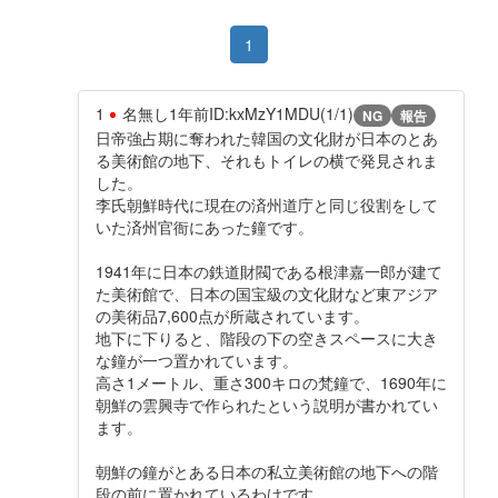
1
1
名無し
1年前
ID:kxMzY1MDU(1/1)
NG
報告
日帝強占期に奪われた韓国の文化財が日本のとあ
る美術館の地下、それもトイレの横で発見されま
した。
李氏朝鮮時代に現在の済州道庁と同じ役割をして
いた済州官衙にあった鐘です。
1941年に日本の鉄道財閥である根津嘉一郎が建て
た美術館で、日本の国宝級の文化財など東アジア
の美術品7,600点が所蔵されています。
地下に下りると、階段の下の空きスペースに大き
な鐘が一つ置かれています。
高さ1メートル、重さ300キロの梵鐘で、1690年に
朝鮮の雲興寺で作られたという説明が書かれてい
ます。
朝鮮の鐘がとある日本の私立美術館の地下への階
段の前に置かれているわけです。