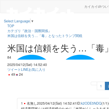
カイカイchつい
Select Language
▼
TOP
カテゴリ『政治・国際関係』
米国は信頼を失う…「毒」となったトランプ関税
米国は信頼を失う…「毒
84
2025/04/12(Sat) 14:52:40
ツイート
LINE
お気に入り
49
24
1
1
名無し
2025/04/12(Sat) 14:52:41
ID:
k2ODE5NDQ
(1/1)
経済専門家らは経済規模のために「米国がくしゃみをす