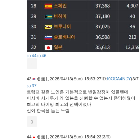
>>44
>>46
1
43
名無し
2025/04/13(Sun) 15:53:27
ID:
I0ODA4NDY
(3/7
>>37
트럼프 같은 노인은 기본적으로 반일감정이 있을텐데
이시바 시게루가 왜 일본을 신뢰할 수 없는지 증명해줬어
최고의 타이밍 최고의 선택이었다
신이 한국을 돕는 느낌
0
44
名無し
2025/04/13(Sun) 15:54:23
(3/6)