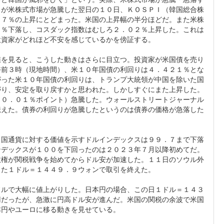
ろが米株式市場が急騰した翌日の１０日、ＫＯＳＰＩ（韓国総合株
９７％の上昇にとどまった。米国の上昇幅の半分ほどだ。また米株
０％下落し、コスダック指数はむしろ２．０２％上昇した。これは
投資家がどれほど不安を感じているかを傍証する。
値を見ると、こうした動きはさらに目立つ。投資家が米国債を売り
午前３時（現地時間）、米１０年国債の利回りは４．４２１％とな
がった米１０年国債の利回りは、トランプ大統領が中国を除いた国
がり、安定を取り戻すかと思われた。しかしすぐにまた上昇した。
＝０．０１％ポイント）急騰した。ウォールストリートジャーナル
伝えた。債券の利回りが急騰したというのは債券の価格が急落した
カ国通貨に対する価値を示すドルインデックスは９９．７まで下落
ンデックスが１００を下回ったのは２０２３年７月以降初めてだ。
政権が関税戦争を始めてからドル安が加速した。１１日のソウル外
した１ドル＝１４４９．９ウォンで取引を終えた。
ドルで大幅に値上がりした。日本円の場合、この日１ドル＝１４３
円だったが、急激に円高ドル安が進んだ。米国の関税の余波で米国
本円やユーロに移る動きを見せている。