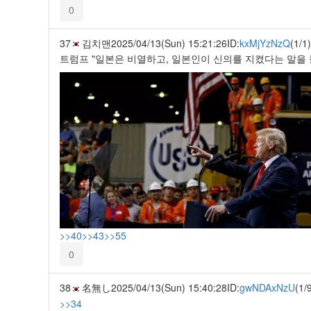
0
37
김치맨
2025/04/13(Sun) 15:21:26
ID:
kxMjYzNzQ
(1/1)
트럼프 "일본은 비열하고, 일본인이 신의를 지켰다는 말을 들
>>40
>>43
>>55
0
38
名無し
2025/04/13(Sun) 15:40:28
ID:
gwNDAxNzU
(1/
>>34