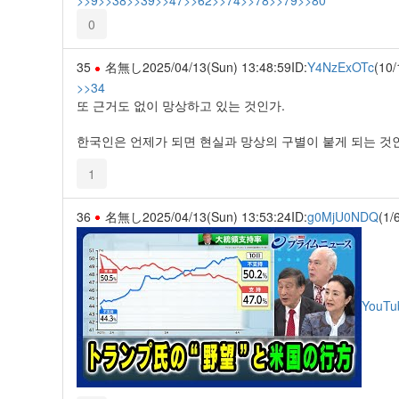
>>9
>>38
>>39
>>47
>>62
>>74
>>78
>>79
>>80
0
35
名無し
2025/04/13(Sun) 13:48:59
ID:
Y4NzExOTc
(10/
>>34
또 근거도 없이 망상하고 있는 것인가.
한국인은 언제가 되면 현실과 망상의 구별이 붙게 되는 것
1
36
名無し
2025/04/13(Sun) 13:53:24
ID:
g0MjU0NDQ
(1/
YouTu