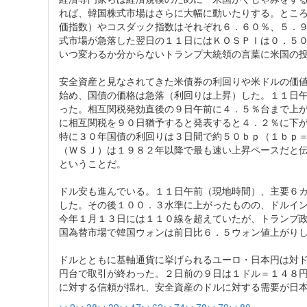
れば、韓国株式市場はさらに大幅に動いたりする。とこ
価指数）やコスダック指数はそれぞれ６．６０％、５．
式市場が急落した翌日の１１日にはＫＯＳＰＩは０．５
いつ変わるか分からないトランプ大統領の言葉に米国の
安全資産と見なされてきた米債券の利回りや米ドルの価
始め、国債の価格は急落（利回りは上昇）した。１１日
った。相互関税発効直後の９日午前に４．５％台まで上
に相互関税を９０日猶予すると発表すると４．２％に下
特に３０年国債の利回りは３日間で約５０ｂｐ（１ｂｐ
（ＷＳＪ）は１９８２年以降で最も速い上昇ペースだと
ということだ。
ドル安も進んでいる。１１日午前（現地時間）、主要６
した。その後１００．３水準に上がったものの、ドルイ
今年１月１３日には１１０線を超えていたが、トランプ
国為替市場で韓国ウォンは前日比６．５ウォン値上がり
ドルとともに基軸通貨に挙げられるユーロ・日本円は対
円台で取引が終わった。２日前の９日は１ドル＝１４８
に対する信頼が揺れ、安全資産のドルに対する需要が日