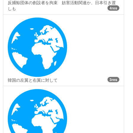
反捕鯨団体の創設者を拘束 妨害活動関連か、日本引き渡
しも
4res
韓国の左翼と右翼に対して
3res