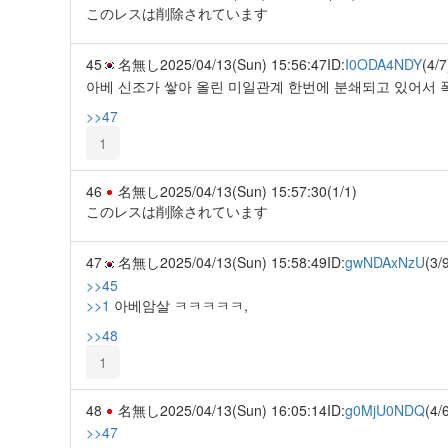
このレスは削除されています
45
名無し
2025/04/13(Sun) 15:56:47
ID:
I0ODA4NDY
(4/7
아베 신조가 쌓아 올린 미일관계 한번에 분쇄되고 있어서
>>47
1
46
名無し
2025/04/13(Sun) 15:57:30
(1/1)
このレスは削除されています
47
名無し
2025/04/13(Sun) 15:58:49
ID:
gwNDAxNzU
(3/
>>45
>>1
아베암살 ㅋㅋㅋㅋㅋ,
>>48
1
48
名無し
2025/04/13(Sun) 16:05:14
ID:
g0MjU0NDQ
(4/
>>47