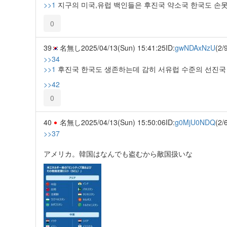
>>1
지구의 미국,유럽 백인들은 후진국 약소국 한국도 손못
0
39
名無し
2025/04/13(Sun) 15:41:25
ID:
gwNDAxNzU
(2/
>>34
>>1
후진국 한국도 생존하는데 감히 서유럽 수준의 선진국
>>42
0
40
名無し
2025/04/13(Sun) 15:50:06
ID:
g0MjU0NDQ
(2/
>>37
アメリカ。韓国はなんでも盗むから敵国扱いな