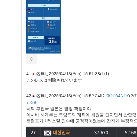
0
41
名無し
2025/04/13(Sun) 15:51:38
(1/1)
このレスは削除されています
42
名無し
2025/04/13(Sun) 15:52:24
ID:
I0ODA4NDY
(2/7
>>39
쇠퇴 후진국 일본은 멸망 확정이야
이시바 시게루는 트럼프의 계획에 채권을 던지면서 반항
트럼프가 US 스틸 인수에 긍정적이었는데 갑자기 부정적으