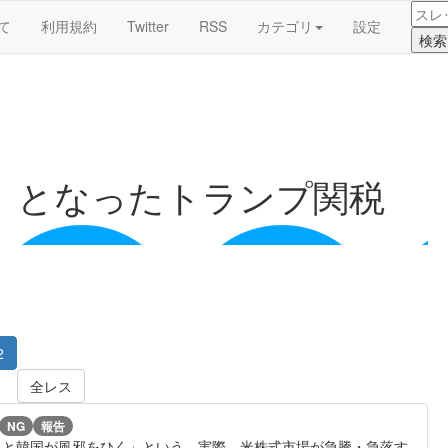
て
利用規約
Twitter
RSS
カテゴリ
設定
」となったトランプ関税
2
全レス
NG
報告
ると韓国が風邪をひく」という。実際、米株式市場が急騰・急落す