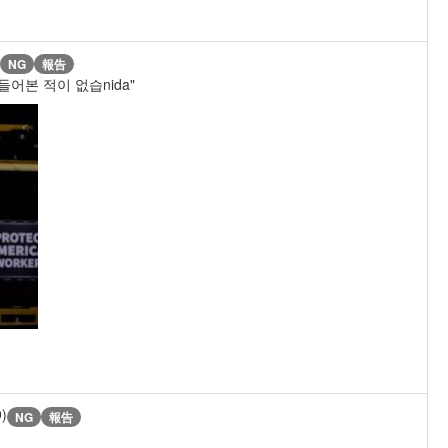
NG
報告
어본 적이 없습nida"
9)
NG
報告