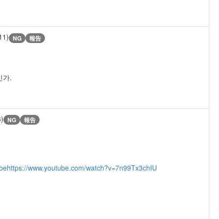
11)
NG
報告
인가.
6)
NG
報告
be
https://www.youtube.com/watch?v=7n99Tx3chIU