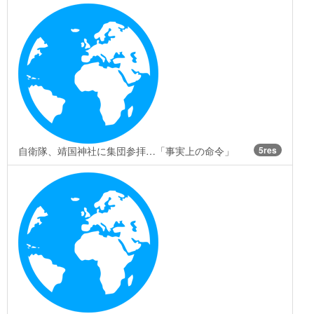
自衛隊、靖国神社に集団参拝…「事実上の命令」
5res