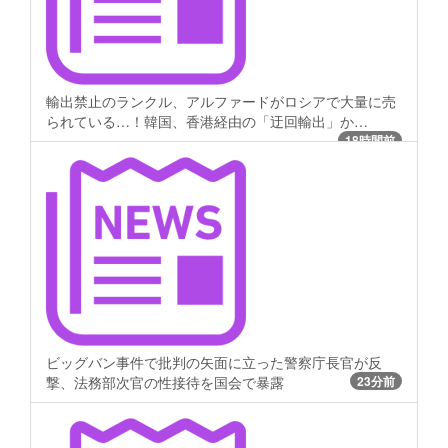
輸出禁止のランクル、アルファードがロシアで大量に売
られている…！韓国、香港経由の「迂回輸出」か…
18時間前
ビッグバン事件で批判の矢面に立った警察庁長官が反
撃、法務部次官の性接待を国会で暴露
23分前