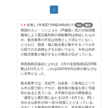
1
1
名無し
1年前
ID:Y4NjUxMzA(1/1)
NG
報告
韓国のユン・ソンニョル（尹錫悦）氏の大統領職
罷免により憲法裁判所の弾劾審判は終結したもの
の、観光業界の不安は依然として消えていない。
とりわけ、団体・個人観光客が集中するソウル中
心部での大規模なデモが続いており、今年は内外
の観光客数が減少するとの懸念が広がっている。
韓国免税店協会によれば、2月の全国免税店訪問客
数は210万人で、これは2023年9月以来の最も少な
い水準となった。
観光業界では、光化門・汝矣島・三角地などソウ
ル中心部で続くデモが、観光客の敬遠を招く可能
性があると見ている。大手旅行会社の関係者は
「通常なら繁忙期にあたる12月～2月でも、問い
合わせは前年の50～60％程度にとどまっている。
デモによる衝突や交通混乱など、安全面を懸念す