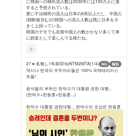
に韓国への移民流入数は2030年には150万人に達
すると予想されている。
更に不法移民の流入は日本の6倍以上だし、中国人
(朝鮮族含む)の韓国への流入人数は既に日本を大
きく上回っている。
韓国のデモでも在留中国人の数がかなり多くて単
に娯楽として楽しんでる様だね。
0
27
名無し
1年前
ID:kyNTM2MTA(1/4)
NG
報告
역시나 한국의 우두머리들은 100% 국제테러리스
트들!
윤석렬의 부하인 한덕수가 대통령 권한 대행...
(한덕수+한동훈+한용훈...)
한덕수 대통령 권한대행... 한덕수의 조상은 한용훈