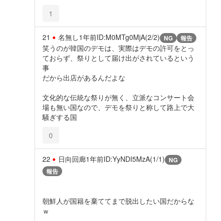
1
21
名無し
1年前
ID:M0MTg0MjA(2/2)
NG
報告
笑うのが韓国のデモは、実際はデモの許可をとっ
ておらず、祭りとして届け出がされているという
事
だから出店があるんだよな
文化的な伝統な祭りが無く、立派なコンサート会
場も無い国なので、デモを祭りと称して路上で大
騒ぎする国
0
22
日向回廊
1年前
ID:YyNDI5MzA(1/1)
NG
報告
朝鮮人が国籍を棄ててまで脱出したい国だからな
ｗ