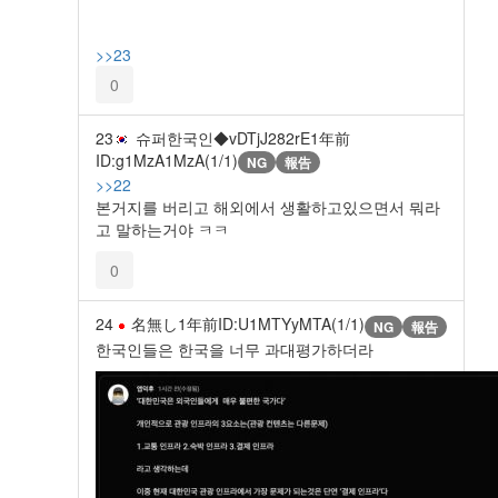
>>23
0
23
슈퍼한국인◆vDTjJ282rE
1年前
ID:g1MzA1MzA(1/1)
NG
報告
>>22
본거지를 버리고 해외에서 생활하고있으면서 뭐라
고 말하는거야 ㅋㅋ
0
24
名無し
1年前
ID:U1MTYyMTA(1/1)
NG
報告
한국인들은 한국을 너무 과대평가하더라