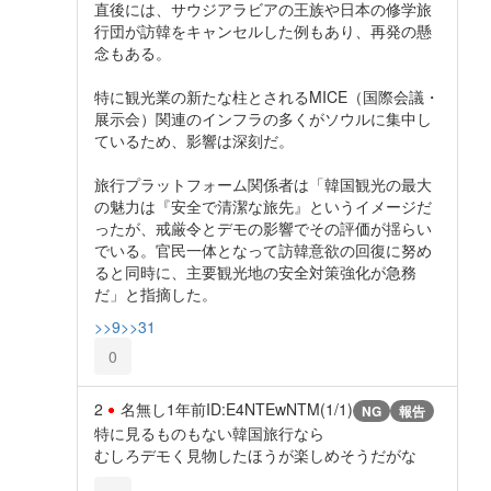
直後には、サウジアラビアの王族や日本の修学旅
行団が訪韓をキャンセルした例もあり、再発の懸
念もある。
特に観光業の新たな柱とされるMICE（国際会議・
展示会）関連のインフラの多くがソウルに集中し
ているため、影響は深刻だ。
旅行プラットフォーム関係者は「韓国観光の最大
の魅力は『安全で清潔な旅先』というイメージだ
ったが、戒厳令とデモの影響でその評価が揺らい
でいる。官民一体となって訪韓意欲の回復に努め
ると同時に、主要観光地の安全対策強化が急務
だ」と指摘した。
>>9
>>31
0
2
名無し
1年前
ID:E4NTEwNTM(1/1)
NG
報告
特に見るものもない韓国旅行なら
むしろデモく見物したほうが楽しめそうだがな