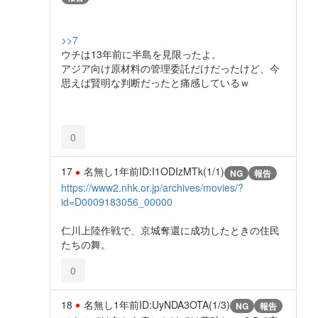
>>7
ウチは13年前に半島を見限ったよ。
アジア向け原材料の管理委託だけだったけど、今
思えば賢明な判断だったと痛感しているｗ
0
17
名無し
1年前
ID:I1ODIzMTk(1/1)
NG
報告
https://www2.nhk.or.jp/archives/movies/?
id=D0009183056_00000
仁川上陸作戦で、京城奪還に成功したときの住民
たちの舞。
0
18
名無し
1年前
ID:UyNDA3OTA(1/3)
NG
報告