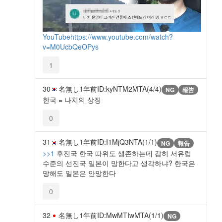
YouTube
https://www.youtube.com/watch?
v=M0UcbQeOPys
1
30
名無し
1年前
ID:kyNTM2MTA(4/4)
NG
報告
한국 = 나치의 상징
0
31
名無し
1年前
ID:I1MjQ3NTA(1/1)
NG
報告
>>1
후진국 한국 따위도 생존하는데 감히 서유럽
수준의 선진국 일본이 망한다고 생각하냐? 한국은
망해도 일본은 안망한다
0
32
名無し
1年前
ID:MwMTIwMTA(1/1)
NG