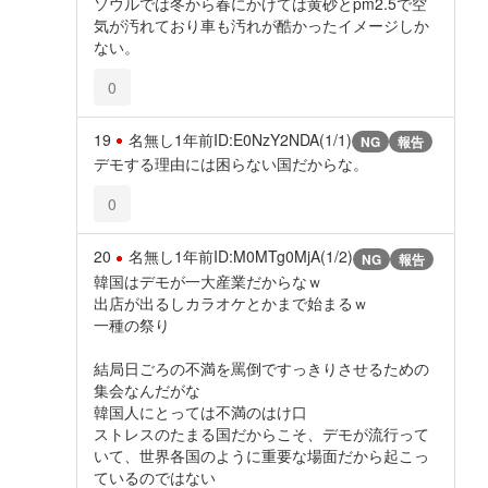
ソウルでは冬から春にかけては黄砂とpm2.5で空
気が汚れており車も汚れが酷かったイメージしか
ない。
0
19
名無し
1年前
ID:E0NzY2NDA(1/1)
NG
報告
デモする理由には困らない国だからな。
0
20
名無し
1年前
ID:M0MTg0MjA(1/2)
NG
報告
韓国はデモが一大産業だからなｗ
出店が出るしカラオケとかまで始まるｗ
一種の祭り
結局日ごろの不満を罵倒ですっきりさせるための
集会なんだがな
韓国人にとっては不満のはけ口
ストレスのたまる国だからこそ、デモが流行って
いて、世界各国のように重要な場面だから起こっ
ているのではない