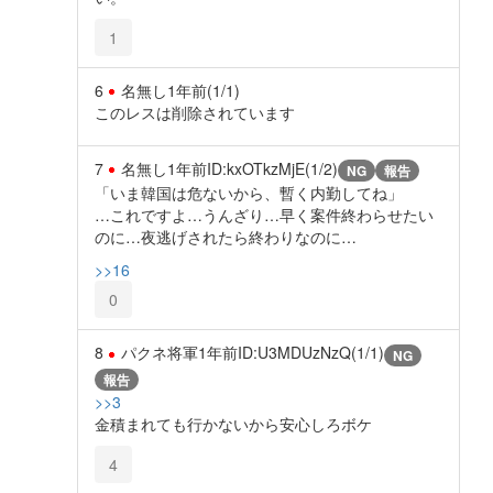
1
6
名無し
1年前
(1/1)
このレスは削除されています
7
名無し
1年前
ID:kxOTkzMjE(1/2)
NG
報告
「いま韓国は危ないから、暫く内勤してね」
…これですよ…うんざり…早く案件終わらせたい
のに…夜逃げされたら終わりなのに…
>>16
0
8
パクネ将軍
1年前
ID:U3MDUzNzQ(1/1)
NG
報告
>>3
金積まれても行かないから安心しろボケ
4