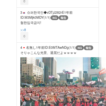
0
3
슈퍼한국인◆vDTjJ282rE
1年前
ID:M3Mjk0MDY(1/1)
NG
報告
혐한입국금지!
>>8
0
4
名無し
1年前
ID:E0MTAwNDg(1/1)
NG
報告
そりゃこんな光景、退屈だよｗｗｗｗ