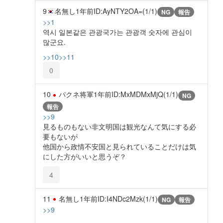
9
名無し
1年前
ID:AyNTY2OA=(1/1)
NG
報告
>>1
역시 일본같은 관광국가는 관광객 숫자에 관심이
많군요.
>>10
>>11
0
10
パクネ将軍
1年前
ID:MxMDMxMjQ(1/1)
NG
報告
>>9
見るものもない非文明国は観光なんて気にする必
要もないが
他国から政情不安国と見られていることだけは気
にした方がいいと思うぞ？
4
11
名無し
1年前
ID:I4NDc2Mzk(1/1)
NG
報告
>>9