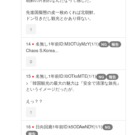
先進国擬態の皮一枚めくれば北朝鮮。
ドン引きだし観光とかあり得ない。
1
14
名無し
1年前
ID:M3OTUyMzY(1/1)
NG
報告
Chaos S.Korea...
0
15
名無し
1年前
ID:I0OTkxMTE(1/1)
NG
報告
>「韓国観光の最大の魅力は『安全で清潔な旅先』
というイメージだったが、
えっ？？
1
16
日向回廊
1年前
ID:k5ODAwNDY(1/1)
NG
報告