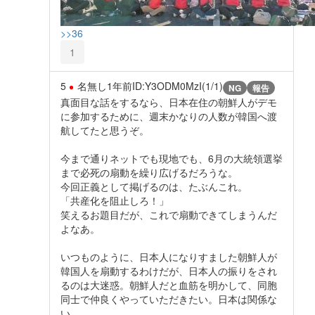
>>36
1
5
名無し
1年前
ID:Y3ODM0MzI(1/1)
NG
報告
真面目な話をするなら、日本在住の朝鮮人がデモ
に参加するために、週末かなりの人数が韓国へ渡
航してたと思うぞ。
今まで通りネットでも現地でも、6月の大統領選挙
まで必死の扇動を繰り広げるだろうな。
今回正義として掲げるのは、たぶんこれ。
「共産化を阻止しろ！」
笑えるお題目だが、これで扇動できてしまうんだ
よなあ。
いつものように、日本人になりすました朝鮮人が
韓国人を扇動するわけだが、日本人の振りをされ
るのは大迷惑。朝鮮人だと血筋を明かして、同胞
同士で仲良くやっていただきたい。日本は関係な
い。