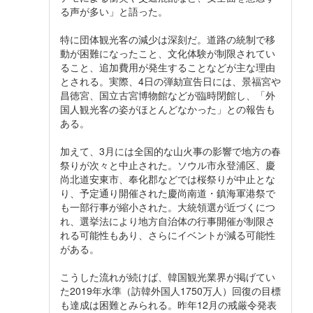
る声が多い」と語った。
特に団体観光客の減少は深刻だ。道路の統制で移
動が困難になったこと、文化体験が制限されてい
ること、追加費用が発生することなどが主な理由
とされる。実際、4日の弾劾宣告日には、景福宮や
昌徳宮、国立古宮博物館などが臨時閉館し、「外
国人観光客の姿がほとんどなかった」との報告も
ある。
加えて、3月には全国的な山火事の影響で地方の春
祭りが次々と中止された。ソウル市永登浦区、慶
尚北道安東市、奉化郡などでは桜祭りが中止とな
り、予定通り開催された慶尚南道・鎮海軍港祭で
も一部行事が縮小された。大統領選が近づくにつ
れ、選挙法により地方自治体の行事開催が制限さ
れる可能性もあり、さらにイベントが減る可能性
がある。
こうした流れが続けば、韓国観光業界が掲げてい
た2019年水準（訪韓外国人1750万人）回復の目標
も達成は困難とみられる。昨年12月の戒厳令発表