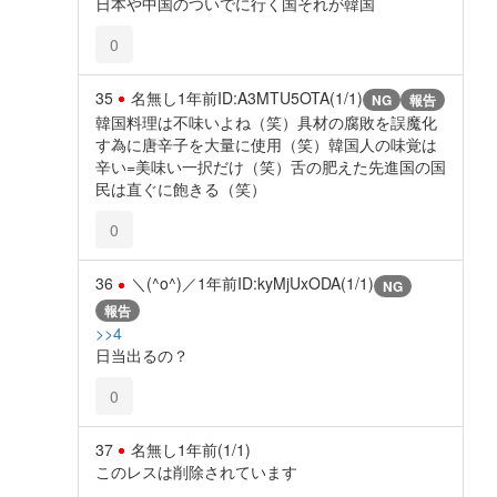
日本や中国のついでに行く国それが韓国
0
35
名無し
1年前
ID:A3MTU5OTA(1/1)
NG
報告
韓国料理は不味いよね（笑）具材の腐敗を誤魔化
す為に唐辛子を大量に使用（笑）韓国人の味覚は
辛い=美味い一択だけ（笑）舌の肥えた先進国の国
民は直ぐに飽きる（笑）
0
36
＼(^o^)／
1年前
ID:kyMjUxODA(1/1)
NG
報告
>>4
日当出るの？
0
37
名無し
1年前
(1/1)
このレスは削除されています