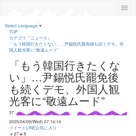
メ
ニ
ュ
Select Language
▼
ー
TOP
カテゴリ『ニュース』
「もう韓国行きたくない」…尹錫悦氏罷免後も続くデモ、外
国人観光客に“敬遠ムード”
「もう韓国行きたくな
い」…尹錫悦氏罷免後
も続くデモ、外国人観
光客に“敬遠ムード”
37
2025/04/09(Wed) 07:14:14
ツイート
LINE
お気に入り
27
8