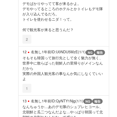
デモばかりやってて客が来るかよ。
デモやってるところのホテルとかトイレもデモ隊
が入り込んでるだろ。
トイレを使わせるニダ！って。
何で観光客が来ると思うんだ？
2
12
名無し
1年前
ID:U0NDU5MzE(1/1)
NG
報告
そもそも韓国って旅行先として全く魅力が無く、
世界中に散らばった朝鮮人の里帰りがメインなん
だから
実際の外国人観光客の事なんか気にしなくていい
よ
1
13
名無し
1年前
ID:QyNTY1Njg(1/1)
NG
報告
なんちゅうか…あのデモ隊のシュプレヒコール、
北朝鮮と瓜二つなんだよな…やっぱり韓国って北
朝鮮の片割れなんだなって感じた。