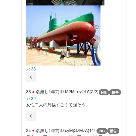
>>33
0
33
名無し
1年前
ID:M2MTcyOTA(2/2)
NG
報告
>>32
女性二人の肩幅すごくて強そう
0
34
名無し
1年前
ID:cyMjQzMzA(1/1)
NG
報告