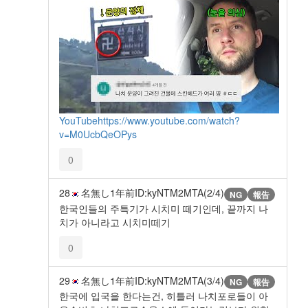
YouTube
https://www.youtube.com/watch?
v=M0UcbQeOPys
0
28
名無し
1年前
ID:kyNTM2MTA(2/4)
NG
報告
한국인들의 주특기가 시치미 떼기인데, 끝까지 나
치가 아니라고 시치미떼기
0
29
名無し
1年前
ID:kyNTM2MTA(3/4)
NG
報告
한국에 입국을 한다는건, 히틀러 나치포로들이 아