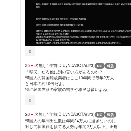
0
25
名無し
1年前
ID:UyNDA3OTA(2/3)
NG
報告
「移民」だろ他に別の言い方があるのか？
韓国人の韓国籍放棄者はここ10年間で毎年2万人
と日本の約10倍だよ。
特に韓国左派の家族の留学や移民は多いよね。
0
26
名無し
1年前
ID:UyNDA3OTA(3/3)
NG
報告
韓国人の年間出生数は年間24万人に過ぎないのに
対して韓国籍を捨てる人数は年間2万人以上、正規