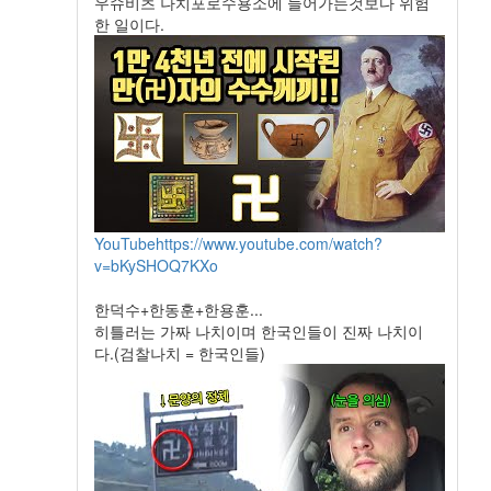
우슈비츠 나치포로수용소에 들어가는것보다 위험
한 일이다.
YouTube
https://www.youtube.com/watch?
v=bKySHOQ7KXo
한덕수+한동훈+한용훈...
히틀러는 가짜 나치이며 한국인들이 진짜 나치이
다.(검찰나치 = 한국인들)