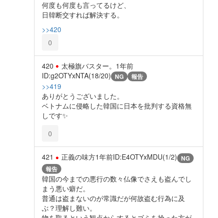
何度も何度も言ってるけど、
日韓断交すれば解決する。
>>420
0
420
太極旗バスター。
1年前
ID:g2OTYxNTA(18/20)
NG
報告
>>419
ありがとうございました。
ベトナムに侵略した韓国に日本を批判する資格無
しです✨️
0
421
正義の味方
1年前
ID:E4OTYxMDU(1/2)
NG
報告
韓国の今までの悪行の数々仏像でさえも盗んでし
まう悪い癖だ。
普通は盗まないのが常識だが何故盗む行為に及
ぶ？理解し難い。
物を取るという観点からするとゴミを拾った方が