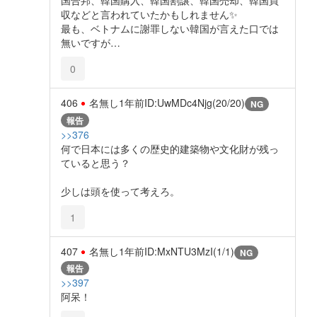
国合邦、韓国購入、韓国割譲、韓国売却、韓国買
収などと言われていたかもしれません✨️
最も、ベトナムに謝罪しない韓国が言えた口では
無いですが…
0
406
名無し
1年前
ID:UwMDc4Njg(20/20)
NG
報告
>>376
何で日本には多くの歴史的建築物や文化財が残っ
ていると思う？
少しは頭を使って考えろ。
1
407
名無し
1年前
ID:MxNTU3MzI(1/1)
NG
報告
>>397
阿呆！