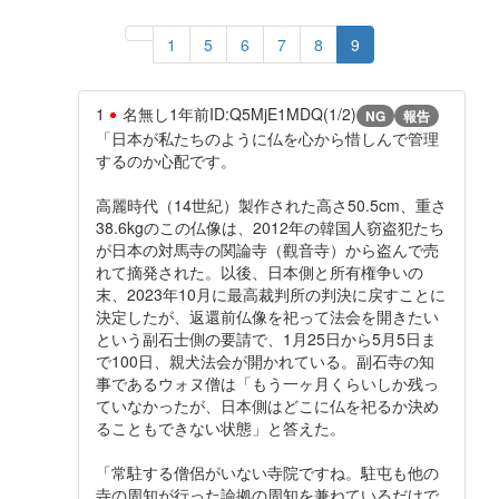
1
5
6
7
8
9
1
名無し
1年前
ID:Q5MjE1MDQ(1/2)
NG
報告
「日本が私たちのように仏を心から惜しんで管理
するのか心配です。
高麗時代（14世紀）製作された高さ50.5cm、重さ
38.6kgのこの仏像は、2012年の韓国人窃盗犯たち
が日本の対馬寺の関論寺（觀音寺）から盗んで売
れて摘発された。以後、日本側と所有権争いの
末、2023年10月に最高裁判所の判決に戻すことに
決定したが、返還前仏像を祀って法会を開きたい
という副石士側の要請で、1月25日から5月5日ま
で100日、親犬法会が開かれている。副石寺の知
事であるウォヌ僧は「もう一ヶ月くらいしか残っ
ていなかったが、日本側はどこに仏を祀るか決め
ることもできない状態」と答えた。
「常駐する僧侶がいない寺院ですね。駐屯も他の
寺の周知が行った論拠の周知を兼ねているだけで