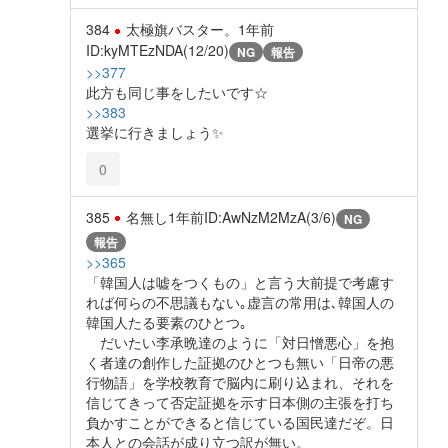
384
太極旗バスター。
1年前
ID:kyMTEzNDA(12/20)
NG
報告
>>377
此方も同じ事をしたいです☆
>>383
選挙に行きましょう✨️
0
385
名無し
1年前
ID:AwNzM2MzA(3/6)
NG
報告
>>365
「韓国人は嘘をつくもの」と言う大前提で考慮す
れば何らの不思議もない｡虚言の常用は､韓国人の
韓国人たる要素のひとつ｡
だいたい李承晩達のように「対日憎悪心」を抱
く者達の創作した証拠のひとつも無い「日帝の悪
行物語」を学校教育で脳内に刷り込まれ、それを
信じてきって否定証拠を示す日本側の主張を打ち
負かすことができると信じている国民達だぞ。日
本人との会話が成り立つ訳が無い。