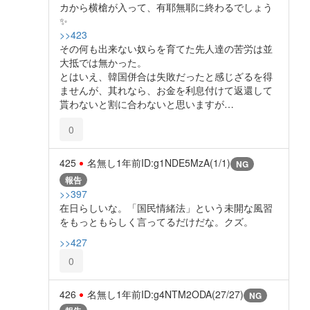
カから横槍が入って、有耶無耶に終わるでしょう
✨️
>>423
その何も出来ない奴らを育てた先人達の苦労は並
大抵では無かった。
とはいえ、韓国併合は失敗だったと感じざるを得
ませんが、其れなら、お金を利息付けて返還して
貰わないと割に合わないと思いますが…
0
425
名無し
1年前
ID:g1NDE5MzA(1/1)
NG
報告
>>397
在日らしいな。「国民情緒法」という未開な風習
をもっともらしく言ってるだけだな。クズ。
>>427
0
426
名無し
1年前
ID:g4NTM2ODA(27/27)
NG