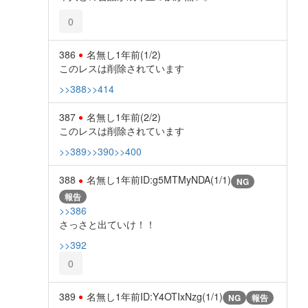
0
386
名無し
1年前
(1/2)
このレスは削除されています
>>388
>>414
387
名無し
1年前
(2/2)
このレスは削除されています
>>389
>>390
>>400
388
名無し
1年前
ID:g5MTMyNDA(1/1)
NG
報告
>>386
さっさと出ていけ！！
>>392
0
389
名無し
1年前
ID:Y4OTIxNzg(1/1)
NG
報告