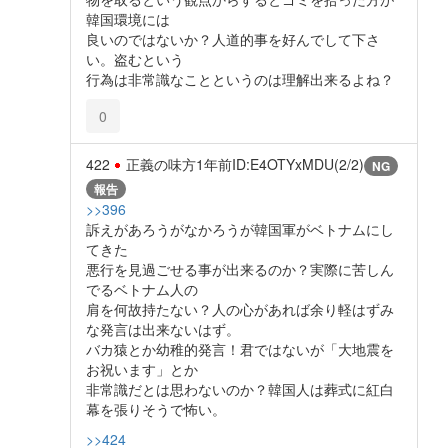
韓国環境には
良いのではないか？人道的事を好んでして下さ
い。盗むという
行為は非常識なことというのは理解出来るよね？
0
422
正義の味方
1年前
ID:E4OTYxMDU(2/2)
NG
報告
>>396
訴えがあろうがなかろうが韓国軍がベトナムにし
てきた
悪行を見過ごせる事が出来るのか？実際に苦しん
でるベトナム人の
肩を何故持たない？人の心があれば余り軽はずみ
な発言は出来ないはず。
バカ猿とか幼稚的発言！君ではないが「大地震を
お祝います」とか
非常識だとは思わないのか？韓国人は葬式に紅白
幕を張りそうで怖い。
>>424