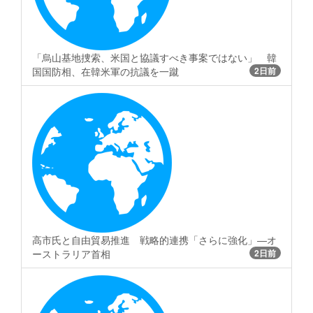
「烏山基地捜索、米国と協議すべき事案ではない」 韓
国国防相、在韓米軍の抗議を一蹴
2日前
高市氏と自由貿易推進 戦略的連携「さらに強化」―オ
ーストラリア首相
2日前