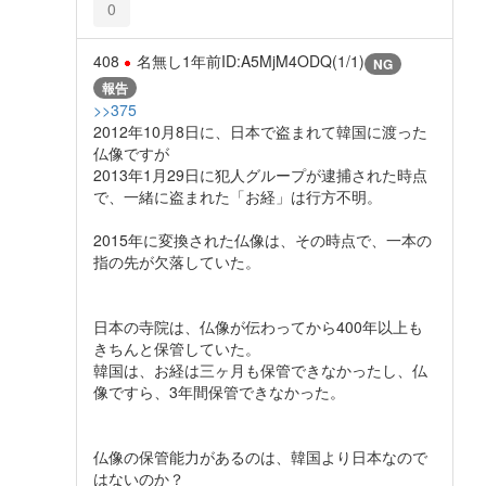
0
408
名無し
1年前
ID:A5MjM4ODQ(1/1)
NG
報告
>>375
2012年10月8日に、日本で盗まれて韓国に渡った
仏像ですが
2013年1月29日に犯人グループが逮捕された時点
で、一緒に盗まれた「お経」は行方不明。
2015年に変換された仏像は、その時点で、一本の
指の先が欠落していた。
日本の寺院は、仏像が伝わってから400年以上も
きちんと保管していた。
韓国は、お経は三ヶ月も保管できなかったし、仏
像ですら、3年間保管できなかった。
仏像の保管能力があるのは、韓国より日本なので
はないのか？