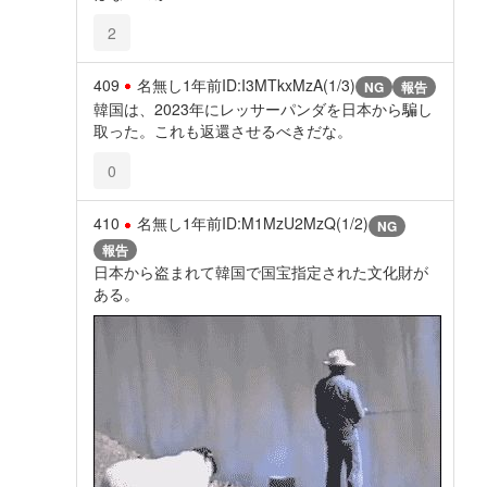
2
409
名無し
1年前
ID:I3MTkxMzA(1/3)
NG
報告
韓国は、2023年にレッサーパンダを日本から騙し
取った。これも返還させるべきだな。
0
410
名無し
1年前
ID:M1MzU2MzQ(1/2)
NG
報告
日本から盗まれて韓国で国宝指定された文化財が
ある。