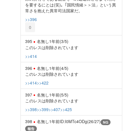
を要するにとは(笑)｡「国民情緒＞＞法」という異
常さを抱えた異常司法国家だ。
>>396
0
395
名無し
1年前
(3/5)
このレスは削除されています
>>414
396
名無し
1年前
(4/5)
このレスは削除されています
>>414
>>422
397
名無し
1年前
(5/5)
このレスは削除されています
>>398
>>399
>>407
>>425
398
名無し
1年前
ID:I0MTc4ODg(26/27)
NG
報告