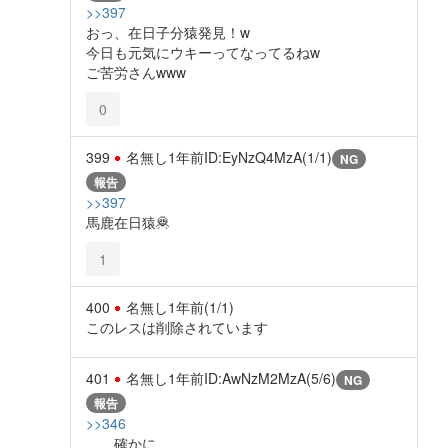
>>397
おっ、在日子分猿発見！w
今日も元気にウキーってなってるねw
ご苦労さんwww
0
399
名無し
1年前
ID:EyNzQ4MzA(1/1)
NG
報告
>>397
馬鹿在日猿🦧
1
400
名無し
1年前
(1/1)
このレスは削除されています
401
名無し
1年前
ID:AwNzM2MzA(5/6)
NG
報告
>>346
確かに