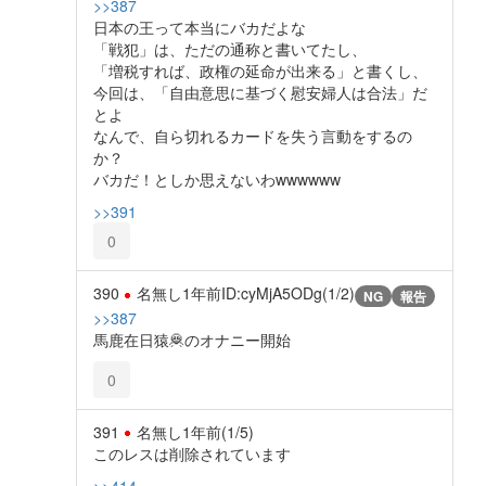
>>387
日本の王って本当にバカだよな
「戦犯」は、ただの通称と書いてたし、
「増税すれば、政権の延命が出来る」と書くし、
今回は、「自由意思に基づく慰安婦人は合法」だ
とよ
なんで、自ら切れるカードを失う言動をするの
か？
バカだ！としか思えないわwwwwww
>>391
0
390
名無し
1年前
ID:cyMjA5ODg(1/2)
NG
報告
>>387
馬鹿在日猿🦧のオナニー開始
0
391
名無し
1年前
(1/5)
このレスは削除されています
>>414