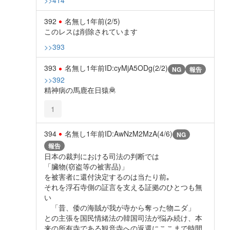
392
名無し
1年前
(2/5)
このレスは削除されています
>>393
393
名無し
1年前
ID:cyMjA5ODg(2/2)
NG
報告
>>392
精神病の馬鹿在日猿🦧
1
394
名無し
1年前
ID:AwNzM2MzA(4/6)
NG
報告
日本の裁判における司法の判断では
「臟物(窃盗等の被害品)」
を被害者に還付決定するのは当たり前｡
それを浮石寺側の証言を支える証拠のひとつも無
い
「昔、倭の海賊が我が寺から奪った物ニダ」
との主張を国民情緒法の韓国司法が悩み続け、本
来の所有寺である観音寺への返還にここまで時間