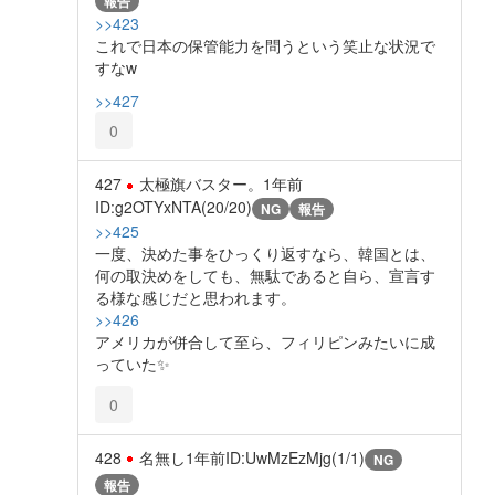
報告
>>423
これで日本の保管能力を問うという笑止な状況で
すなw
>>427
0
427
太極旗バスター。
1年前
ID:g2OTYxNTA(20/20)
NG
報告
>>425
一度、決めた事をひっくり返すなら、韓国とは、
何の取決めをしても、無駄であると自ら、宣言す
る様な感じだと思われます。
>>426
アメリカが併合して至ら、フィリピンみたいに成
っていた✨️
0
428
名無し
1年前
ID:UwMzEzMjg(1/1)
NG
報告