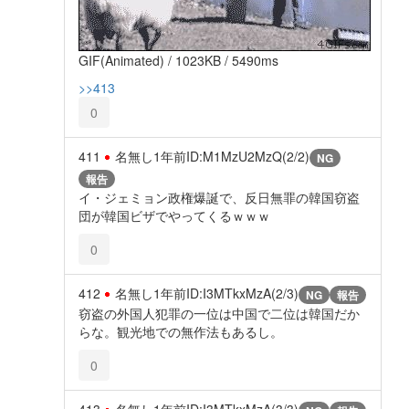
GIF(Animated) / 1023KB / 5490ms
>>413
0
411
名無し
1年前
ID:M1MzU2MzQ(2/2)
NG
報告
イ・ジェミョン政権爆誕で、反日無罪の韓国窃盗
団が韓国ビザでやってくるｗｗｗ
0
412
名無し
1年前
ID:I3MTkxMzA(2/3)
NG
報告
窃盗の外国人犯罪の一位は中国で二位は韓国だか
らな。観光地での無作法もあるし。
0