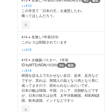
413
名無し
1年前
ID:I3MTkxMzA(3/3)
NG
報告
>>410
この羊見て「日本の王」を連想したわ。
構ってほしんだろう。
0
414
名無し
1年前
(3/3)
このレスは削除されています
>>415
415
太極旗バスター。
1年前
ID:kyMTEzNDA(15/20)
NG
報告
>>414
韓国を語る上で欠かせない反日、反米、反共など
ですが、其れは、韓国人の血となり肉となり骨に
成ってますので、辞められないみたいです。
日本の敵は韓国、中国、ロシア、北朝鮮などです
が、日本の味方は台湾、太平洋島嶼国、ASEAN諸
国、欧米諸国、インドなどです☆
0