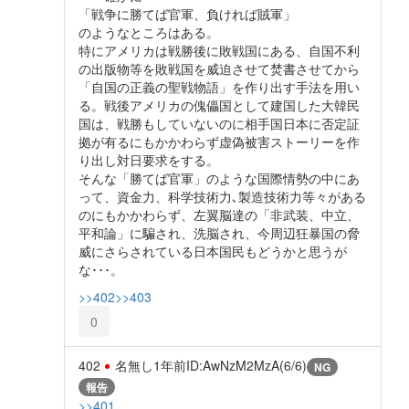
「戦争に勝てば官軍、負ければ賊軍」
のようなところはある。
特にアメリカは戦勝後に敗戦国にある、自国不利
の出版物等を敗戦国を威迫させて焚書させてから
「自国の正義の聖戦物語」を作り出す手法を用い
る。戦後アメリカの傀儡国として建国した大韓民
国は、戦勝もしていないのに相手国日本に否定証
拠が有るにもかかわらず虚偽被害ストーリーを作
り出し対日要求をする。
そんな「勝てば官軍」のような国際情勢の中にあ
って、資金力、科学技術力､製造技術力等々がある
のにもかかわらず、左翼脳達の「非武装、中立、
平和論」に騙され、洗脳され、今周辺狂暴国の脅
威にさらされている日本国民もどうかと思うが
な･･･。
>>402
>>403
0
402
名無し
1年前
ID:AwNzM2MzA(6/6)
NG
報告
>>401