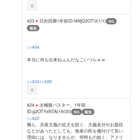
0
423
日向回廊
1年前
ID:I4NjQ3OTU(1/1)
NG
報告
>>404
本当に何も出来ねぇんだなこいつらｗｗ
>>424
>>426
0
424
太極旗バスター。
1年前
ID:g2OTYxNTA(19/20)
NG
報告
>>422
幾ら、共産主義の拡大を防ぐ、大義名分やお題目
などがあったとしても、無辜の民を傷付けて良い
理由には、なりませんが、何時もの如く、アメリ