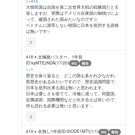
>>416
大韓民国は自国を第二次世界大戦の戦勝国だと主
張しますが、実際はアメリカ合衆国の御情けによ
って、建国された国みたいなのです☆
ベトナムに謝罪しない韓国に日本を批判する資格
は無いです✨️
0
418
太極旗バスター。
1年前
ID:kyMTEzNDA(17/20)
NG
報告
>>1
歴史を振り返ると、どこの国も多かれ少なかれ、
黒歴史があるみたいですので、歴史認識問題で、
日本を批判出来る国は無いと思われます。
日本は優しさを捨てて、冷徹に成って、同盟国、
近隣諸国、国際機関などと向き合えば良いので、
何も恐れる必要は無いと思います…
0
419
名無し
1年前
ID:I0ODE1MTI(1/1)
NG
報告