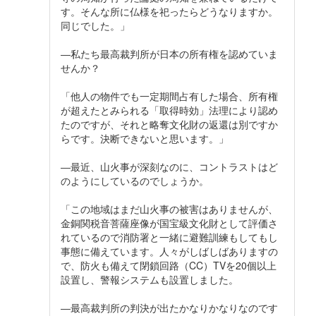
す。そんな所に仏様を祀ったらどうなりますか。
同じでした。」
―私たち最高裁判所が日本の所有権を認めていま
せんか？
「他人の物件でも一定期間占有した場合、所有権
が超えたとみられる「取得時効」法理により認め
たのですが、それと略奪文化財の返還は別ですか
らです。決断できないと思います。」
―最近、山火事が深刻なのに、コントラストはど
のようにしているのでしょうか。
「この地域はまだ山火事の被害はありませんが、
金銅関税音菩薩座像が国宝級文化財として評価さ
れているので消防署と一緒に避難訓練もしてもし
事態に備えています。人々がしばしばありますの
で、防火も備えて閉鎖回路（CC）TVを20個以上
設置し、警報システムも設置しました。
―最高裁判所の判決が出たかなりかなりなのです