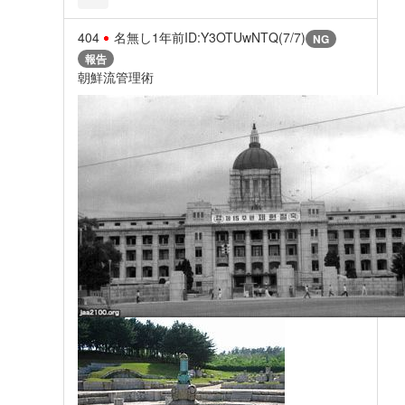
404
名無し
1年前
ID:Y3OTUwNTQ(7/7)
NG
報告
朝鮮流管理術