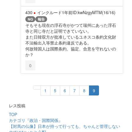
430
インクルード
1年前
ID:kwNzgyMTM(16/16)
NG
報告
そもそも現在の浮石寺がかつて瑞州にあった浮石
寺と同じ寺だと証明できていない。
また日韓双方が批准しているユネスコ条約文化財
不法輸出入等禁止条約違反である。
何故韓国人は国際条約、協定、合意を守れないの
か？
0
1
5
6
7
8
9
レス投稿
TOP
カテゴリ『政治・国際関係』
【対馬の仏像】日本が持って行っても、ちゃんと管理しない
のではないかと心配