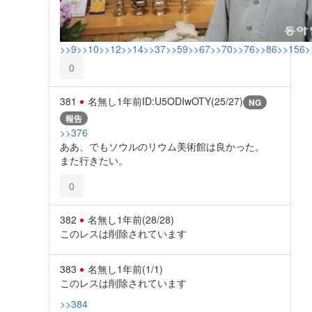
>>9
>>10
>>12
>>14
>>37
>>59
>>67
>>70
>>76
>>86
>>156
>
0
381
名無し
1年前
ID:U5ODIwOTY(25/27)
NG
報告
>>376
ああ、でもソウルのリウム美術館は良かった。
また行きたい。
0
382
名無し
1年前
(28/28)
このレスは削除されています
383
名無し
1年前
(1/1)
このレスは削除されています
>>384