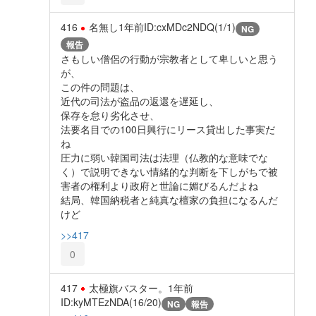
416
名無し
1年前
ID:cxMDc2NDQ(1/1)
NG
報告
さもしい僧侶の行動が宗教者として卑しいと思う
が、
この件の問題は、
近代の司法が盗品の返還を遅延し、
保存を怠り劣化させ、
法要名目での100日興行にリース貸出した事実だ
ね
圧力に弱い韓国司法は法理（仏教的な意味でな
く）で説明できない情緒的な判断を下しがちで被
害者の権利より政府と世論に媚びるんだよね
結局、韓国納税者と純真な檀家の負担になるんだ
けど
>>417
0
417
太極旗バスター。
1年前
ID:kyMTEzNDA(16/20)
NG
報告