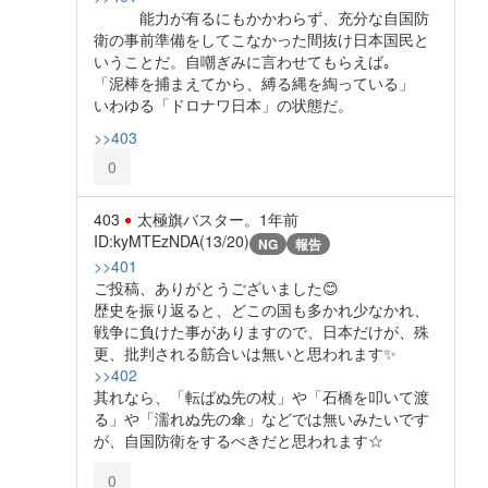
能力が有るにもかかわらず、充分な自国防
衛の事前準備をしてこなかった間抜け日本国民と
いうことだ。自嘲ぎみに言わせてもらえば｡
「泥棒を捕まえてから、縛る縄を綯っている」
いわゆる「ドロナワ日本」の状態だ。
>>403
0
403
太極旗バスター。
1年前
ID:kyMTEzNDA(13/20)
NG
報告
>>401
ご投稿、ありがとうございました😊
歴史を振り返ると、どこの国も多かれ少なかれ、
戦争に負けた事がありますので、日本だけが、殊
更、批判される筋合いは無いと思われます✨️
>>402
其れなら、「転ばぬ先の杖」や「石橋を叩いて渡
る」や「濡れぬ先の傘」などでは無いみたいです
が、自国防衛をするべきだと思われます☆
0