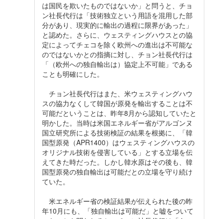
は国民を欺いたものではないか」と問うと、チョ
ン社長代行は「技術独立という用語を混用した部
分があり、現実的に輸出の過程に限界があった」
と認めた。さらに、ウェスティングハウスとの協
定によってチェコを除く欧州への進出は不可能な
のではないかとの指摘に対し、チョン社長代行は
「（欧州への独自輸出は）協定上不可能」である
ことも明確にした。
チョン社長代行はまた、米ウェスティングハウ
スの協力なくして韓国が原発を輸出することは不
可能だということは、昨年8月から認知していたと
明かした。当時は米国エネルギー省がアルゴンヌ
国立研究所による技術検証の結果を根拠に、「韓
国型原発（APR1400）はウェスティングハウスの
オリジナル技術を侵害している」とする立場を伝
えてきた時だった。しかし韓水原はその後も、韓
国型原発の独自輸出は可能だとの立場を守り続け
ていた。
米エネルギー省の検証結果が伝えられた後の昨
年10月にも、「独自輸出は可能だ」と嘘をついて