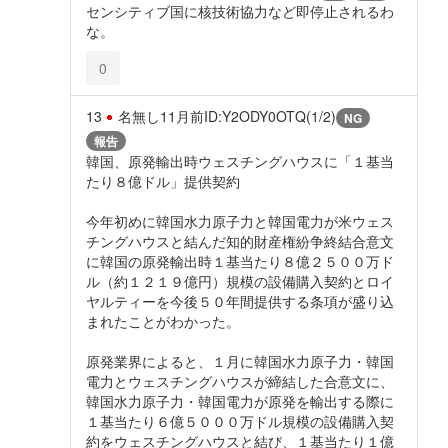
センシティブ国に核技術協力など即停止されるわ
な。
0
13
名無し
11月前
ID:Y2ODY0OTQ(1/2)
NG
報告
韓国、原発輸出時ウェスチングハウスに「１基当
たり８億ドル」提供契約
今年初めに韓国水力原子力と韓国電力が米ウェス
チングハウスと結んだ知的財産権紛争終結合意文
に韓国の原発輸出時１基当たり８億２５００万ド
ル（約１２１９億円）規模の設備購入契約とロイ
ヤルティーを今後５０年間提供する条項が盛り込
まれたことがわかった。
原発業界によると、１月に韓国水力原子力・韓国
電力とウェスチングハウスが締結した合意文に、
韓国水力原子力・韓国電力が原発を輸出する際に
１基当たり６億５０００万ドル規模の設備購入契
約をウェスチングハウスと結び、１基当たり１億