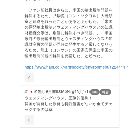
ファン前社長はさらに、米国の輸出規制問題を
解決するため、尹錫悦（ユン・ソクヨル）大統領
室と連絡を取ったことがあると明かした。「米国
の原発輸出規制とウェスティングハウスとの知識
財産権交渉は、別個に解決すべき問題」、「米国
政府の原発輸出規制とウェスティングハウスの知
識財産権の問題が同時に発生すると厳しくなりう
るため、龍山（ヨンサン）の国家安保室に米国の
輸出規制問題の解決を要請した」と述べた。
https://www.hani.co.kr/arti/society/environment/1224411.
0
21
名無し
9月前
ID:M5NTg4NjI(1/1)
NG
報告
ウェスティングハウス、圧倒的勝利！
韓国が開発した原発も特許侵害がないか全てチェ
ックするのは草
0