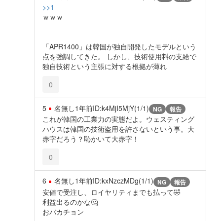
>>1
ｗｗｗ
「APR1400」は韓国が独自開発したモデルという
点を強調してきた。 しかし、技術使用料の支給で
独自技術という主張に対する根拠が薄れ
0
5
名無し
1年前
ID:k4MjI5MjY(1/1)
NG
報告
これが韓国の工業力の実態だよ。ウェスティング
ハウスは韓国の技術盗用を許さないという事。大
赤字だろう？恥かいて大赤字！
0
6
名無し
1年前
ID:kxNzczMDg(1/1)
NG
報告
安値で受注し、ロイヤリティまでも払って🤣
利益出るのかな🤔
おバカチョン