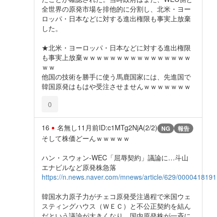
全世界の原発市場を排他的に分割し、北米・ヨー
ロッパ・日本などに対する進出権限も事実上放棄
した。
★北米・ヨーロッパ・日本などに対する進出権限
も事実上放棄ｗｗｗｗｗｗｗｗｗｗｗｗｗｗｗｗ
ｗｗ
他国の技術を勝手に使う馬鹿国家には、先進国で
韓国原発はもはや受注させませんｗｗｗｗｗｗｗ
0
16
名無し
11月前
ID:c1MTg2NjA(2/2)
NG
報告
そして株価どーんｗｗｗｗｗ
ハン・スウォン-WEC「屈辱契約」議論に…斗山
エナビルなど原発株急落
https://n.news.naver.com/mnews/article/629/0000418191
韓国水力原子力がチェコ原発受注過程で米国ウェ
スティングハウス（ＷＥＣ）と不公正契約を結ん
だという議論が大きくなり、国内原発株が一斉に