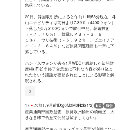
急落している。
20日、韓国取引所によると午前11時58分現在、斗
山エナビリティは前日より7.39％（4400ウォン）
下落した5万5100ウォンで取引中だ。韓電技術
（－７．７０％）、韓電ＫＰＳ（－３．９
１％）、ウリ技術（－５．９２％）、ビエイチア
イ（－３．６４％）など原発関連種目も一斉に下
落している。
ハン・スウォンが去る1月WECと締結した知的財
産権(IP)紛争終了合意文に不利な内容が盛り込ま
れたという議論が提起されたことによる影響と解
釈される。
0
17
名無し
9月前
ID:g0MzM0Nzk(1/2)
NG
報告
産業通商部国政監査「原発欧州輸出の橋頭堡、大
きな意味で合意文公開は望ましくない」
産業通商部のキム·ジョングァン長官が論難になっ