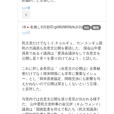
的協約」と主張した。
>>18
0
18
名無し
9月前
ID:g0MzM0Nzk(2/2)
NG
報告
>>17
民主党だけでなくイ·チョルギュ、カン·スンギュ国
民の力議員も合意文公開を要請した。 国会山中委
員長であるイ議員は「委員会議決をして合意文を
公開し是々非々を選り分けてみよう」と話した。
これに対し金長官は「（合意文の公開は）企業秘
密だけでなく韓米関係にも非常に重要なイシュ
ー」とし「韓米原発協定、関税交渉にも影響を与
えかねないので公開は望ましくないという立場」
と反対した。
与党内では合意文公開を巡り意見が分かれる様子
だ。 山中委民主党幹事の金元伊（キム·ウォンイ）
議員は「国政監査を控えて私たち（民主党議員）
が要約報告書を受け取った」とし「そこからさら