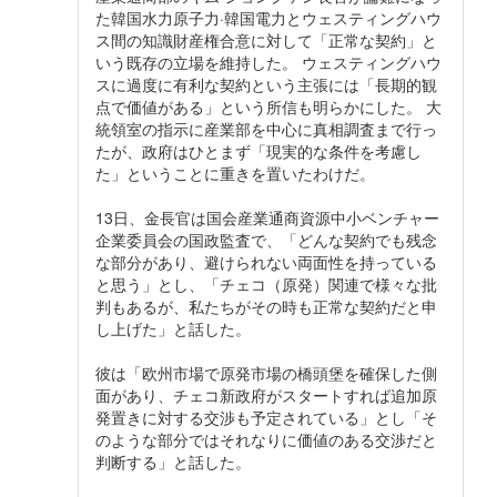
た韓国水力原子力·韓国電力とウェスティングハウ
ス間の知識財産権合意に対して「正常な契約」と
いう既存の立場を維持した。 ウェスティングハウ
スに過度に有利な契約という主張には「長期的観
点で価値がある」という所信も明らかにした。 大
統領室の指示に産業部を中心に真相調査まで行っ
たが、政府はひとまず「現実的な条件を考慮し
た」ということに重きを置いたわけだ。
13日、金長官は国会産業通商資源中小ベンチャー
企業委員会の国政監査で、「どんな契約でも残念
な部分があり、避けられない両面性を持っている
と思う」とし、「チェコ（原発）関連で様々な批
判もあるが、私たちがその時も正常な契約だと申
し上げた」と話した。
彼は「欧州市場で原発市場の橋頭堡を確保した側
面があり、チェコ新政府がスタートすれば追加原
発置きに対する交渉も予定されている」とし「そ
のような部分ではそれなりに価値のある交渉だと
判断する」と話した。