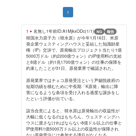
1
1
名無し
1年前
ID:A1MjkxODc(1/1)
NG
報告
韓国水力原子力（韓水原）が今年1月16日、米原
発企業ウェスティングハウスと妥結した知識財産
権（IP）交渉で、原発輸出プロジェクト当たり1億
5000万ドル（約2200億ウォン）のIP使用料の支給
と8億ドル（約1兆1700億ウォン）の仕事の保障を
約束したことが31日、原発業界で確認された。
原発業界ではチェコ原発受注という尹錫悦政府の
短期功績を積むために中長期「K原発」輸出に障
害になるような条項を受け入れる過度な譲歩をし
たという評価が出ている。
該当合意によると、韓水原は原発輸出の収益性が
大幅に低くなるのはもちろん、ウェスティングハ
ウスに渡さなければならない8億ドル以上の仕事と
IP使用料1億5000万ドル以上の収益性が保障され
ない原発受注には参加する誘引がなくなる。