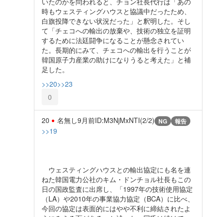
いたのかを問われると、チョン社長代行は「あの
時もウェスティングハウスと協議中だったため、
白旗投降できない状況だった」と釈明した。そし
て「チェコへの輸出の放棄や、技術の独立を証明
するために法廷闘争になることが懸念されてい
た。長期的にみて、チェコへの輸出を行うことが
韓国原子力産業の助けになりうると考えた」と補
足した。
>>20
>>23
0
20
名無し
9月前
ID:M3NjMxNTI(2/2)
NG
報告
>>19
ウェスティングハウスとの輸出協定にも名を連
ねた韓国電力公社のキム・ドンチョル社長もこの
日の国政監査に出席し、「1997年の技術使用協定
（LA）や2010年の事業協力協定（BCA）に比べ、
今回の協定は表面的にはやや不利に締結されたよ