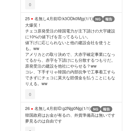
0
25
名無し
4月前
ID:k3ODk0Mjg(1/1)
NG
報告
大爆笑！
チェコ原発受注の韓国電力が主下請けの大宇建設
に10%の値下げを言ってるらしい。
値下げに応じられないと他の建設会社を使うと
も。ww
アメリカとの取り決めで、大赤字確定事業になっ
てるから、赤字を下請けにも分散するつもりだ。
原発受注の建設を他社にやらせる？ww
コレ、下手すりゃ韓国の内部抗争で工事着工すら
できずにチェコに莫大な賠償金を払うことにもな
りえる。ww
0
26
名無し
4月前
ID:g2Njg0Njg(1/1)
NG
報告
韓国政府はお金が有るの、外貨準備高は無いです
夢見るのは自由です