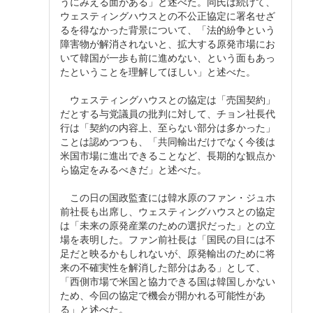
うにみえる面がある」と述べた。同氏は続けて、
ウェスティングハウスとの不公正協定に署名せざ
るを得なかった背景について、「法的紛争という
障害物が解消されないと、拡大する原発市場にお
いて韓国が一歩も前に進めない、という面もあっ
たということを理解してほしい」と述べた。
ウェスティングハウスとの協定は「売国契約」
だとする与党議員の批判に対して、チョン社長代
行は「契約の内容上、至らない部分は多かった」
ことは認めつつも、「共同輸出だけでなく今後は
米国市場に進出できることなど、長期的な観点か
ら協定をみるべきだ」と述べた。
この日の国政監査には韓水原のファン・ジュホ
前社長も出席し、ウェスティングハウスとの協定
は「未来の原発産業のための選択だった」との立
場を表明した。ファン前社長は「国民の目には不
足だと映るかもしれないが、原発輸出のために将
来の不確実性を解消した部分はある」として、
「西側市場で米国と協力できる国は韓国しかない
ため、今回の協定で機会が開かれる可能性があ
る」と述べた。