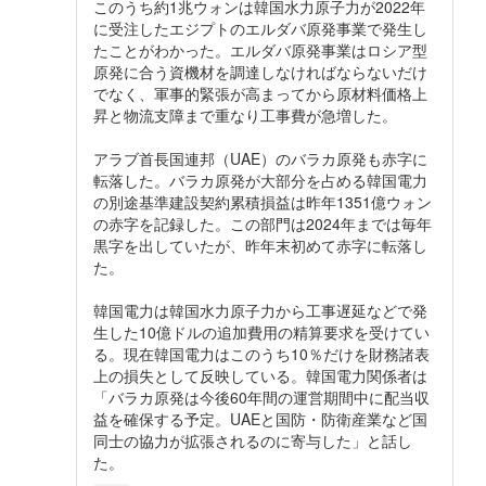
このうち約1兆ウォンは韓国水力原子力が2022年
に受注したエジプトのエルダバ原発事業で発生し
たことがわかった。エルダバ原発事業はロシア型
原発に合う資機材を調達しなければならないだけ
でなく、軍事的緊張が高まってから原材料価格上
昇と物流支障まで重なり工事費が急増した。
アラブ首長国連邦（UAE）のバラカ原発も赤字に
転落した。バラカ原発が大部分を占める韓国電力
の別途基準建設契約累積損益は昨年1351億ウォン
の赤字を記録した。この部門は2024年までは毎年
黒字を出していたが、昨年末初めて赤字に転落し
た。
韓国電力は韓国水力原子力から工事遅延などで発
生した10億ドルの追加費用の精算要求を受けてい
る。現在韓国電力はこのうち10％だけを財務諸表
上の損失として反映している。韓国電力関係者は
「バラカ原発は今後60年間の運営期間中に配当収
益を確保する予定。UAEと国防・防衛産業など国
同士の協力が拡張されるのに寄与した」と話し
た。