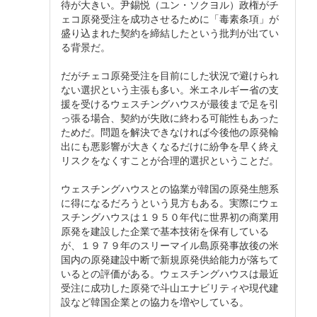
待が大きい。尹錫悦（ユン・ソクヨル）政権がチ
ェコ原発受注を成功させるために「毒素条項」が
盛り込まれた契約を締結したという批判が出てい
る背景だ。
だがチェコ原発受注を目前にした状況で避けられ
ない選択という主張も多い。米エネルギー省の支
援を受けるウェスチングハウスが最後まで足を引
っ張る場合、契約が失敗に終わる可能性もあった
ためだ。問題を解決できなければ今後他の原発輸
出にも悪影響が大きくなるだけに紛争を早く終え
リスクをなくすことが合理的選択ということだ。
ウェスチングハウスとの協業が韓国の原発生態系
に得になるだろうという見方もある。実際にウェ
スチングハウスは１９５０年代に世界初の商業用
原発を建設した企業で基本技術を保有している
が、１９７９年のスリーマイル島原発事故後の米
国内の原発建設中断で新規原発供給能力が落ちて
いるとの評価がある。ウェスチングハウスは最近
受注に成功した原発で斗山エナビリティや現代建
設など韓国企業との協力を増やしている。