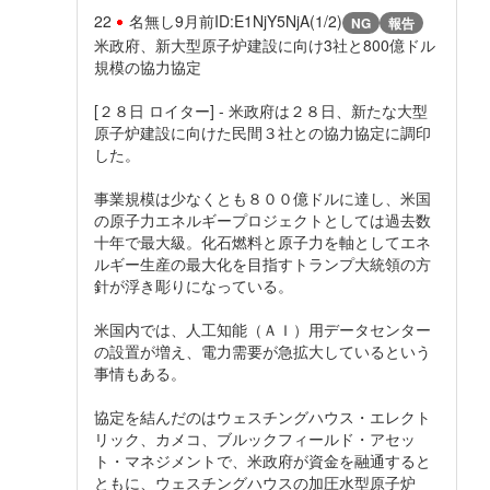
22
名無し
9月前
ID:E1NjY5NjA(1/2)
NG
報告
米政府、新大型原子炉建設に向け3社と800億ドル
規模の協力協定
[２８日 ロイター] - 米政府は２８日、新たな大型
原子炉建設に向けた民間３社との協力協定に調印
した。
事業規模は少なくとも８００億ドルに達し、米国
の原子力エネルギープロジェクトとしては過去数
十年で最大級。化石燃料と原子力を軸としてエネ
ルギー生産の最大化を目指すトランプ大統領の方
針が浮き彫りになっている。
米国内では、人工知能（ＡＩ）用データセンター
の設置が増え、電力需要が急拡大しているという
事情もある。
協定を結んだのはウェスチングハウス・エレクト
リック、カメコ、ブルックフィールド・アセッ
ト・マネジメントで、米政府が資金を融通すると
ともに、ウェスチングハウスの加圧水型原子炉