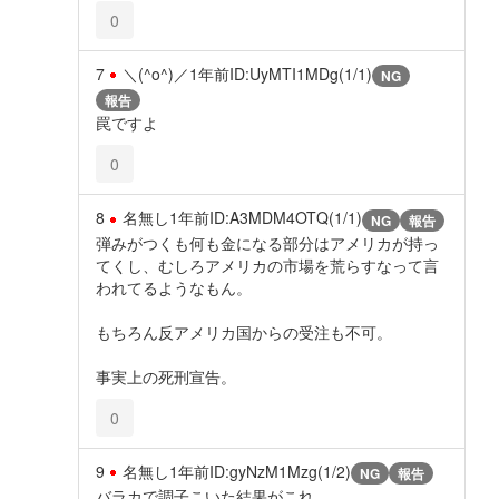
0
7
＼(^o^)／
1年前
ID:UyMTI1MDg(1/1)
NG
報告
罠ですよ
0
8
名無し
1年前
ID:A3MDM4OTQ(1/1)
NG
報告
弾みがつくも何も金になる部分はアメリカが持っ
てくし、むしろアメリカの市場を荒らすなって言
われてるようなもん。
もちろん反アメリカ国からの受注も不可。
事実上の死刑宣告。
0
9
名無し
1年前
ID:gyNzM1Mzg(1/2)
NG
報告
バラカで調子こいた結果がこれ