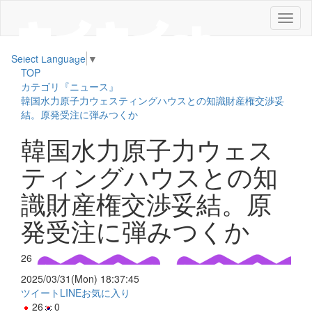
メ
ニ
ュ
Select Language
▼
ー
TOP
カテゴリ『ニュース』
韓国水力原子力ウェスティングハウスとの知識財産権交渉妥
結。原発受注に弾みつくか
韓国水力原子力ウェス
ティングハウスとの知
識財産権交渉妥結。原
発受注に弾みつくか
26
2025/03/31(Mon) 18:37:45
ツイート
LINE
お気に入り
26
0