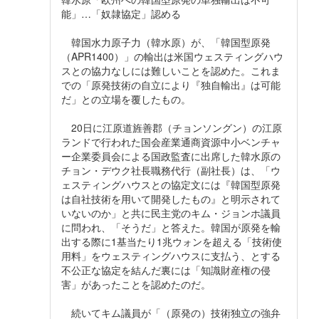
能」…「奴隷協定」認める
韓国水力原子力（韓水原）が、「韓国型原発
（APR1400）」の輸出は米国ウェスティングハウ
スとの協力なしには難しいことを認めた。これま
での「原発技術の自立により『独自輸出』は可能
だ」との立場を覆したもの。
20日に江原道旌善郡（チョンソングン）の江原
ランドで行われた国会産業通商資源中小ベンチャ
ー企業委員会による国政監査に出席した韓水原の
チョン・デウク社長職務代行（副社長）は、「ウ
ェスティングハウスとの協定文には『韓国型原発
は自社技術を用いて開発したもの』と明示されて
いないのか」と共に民主党のキム・ジョンホ議員
に問われ、「そうだ」と答えた。韓国が原発を輸
出する際に1基当たり1兆ウォンを超える「技術使
用料」をウェスティングハウスに支払う、とする
不公正な協定を結んだ裏には「知識財産権の侵
害」があったことを認めたのだ。
続いてキム議員が「（原発の）技術独立の強弁