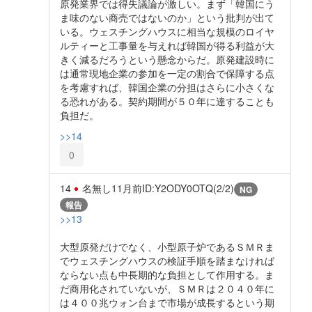
原発業界では得失議論が激しい。まず「韓国にう
ま味のない商売ではないのか」という批判が出て
いる。ウェスチングハウスに相当な規模のロイヤ
ルティーと工事量を与えれば韓国が得る利益が大
きく減るだろうという懸念からだ。原発建設時に
は通常現地企業の参加を一定の割合で保障する点
を考慮すれば、韓国企業の分担はさらに小さくな
る恐れがある。契約期間が５０年に達することも
負担だ。
>>14
0
14
名無し
11月前
ID:Y2ODY0OTQ(2/2)
NG
報告
>>13
大型原発だけでなく、小型原子炉であるＳＭＲま
でウェスチングハウスの検証手順を踏まなければ
ならない点も中長期的な負担として作用する。ま
だ商用化されていないが、ＳＭＲは２０４０年に
は４００兆ウォン台まで市場が成長するという期