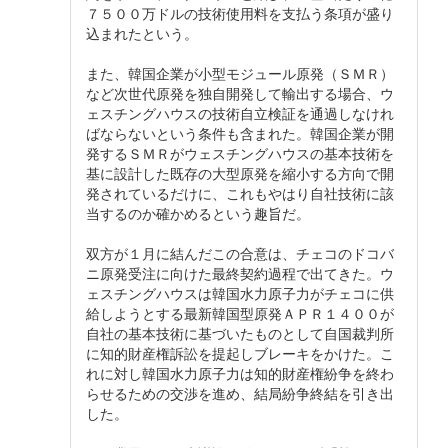
７５００万ドルの技術使用料を支払う条項が盛り
込まれたという。
また、韓国企業が小型モジュール原発（ＳＭＲ）
など次世代原発を独自開発して輸出する場合、ウ
ェスチングハウスの技術自立検証を通過しなけれ
ばならないという条件も含まれた。韓国企業が開
発するＳＭＲがウェスチングハウスの基本技術を
基に設計した既存の大型原発を縮小する方向で開
発されているだけに、これもやはり自社技術に該
当するのか確かめるという趣旨だ。
双方が１月に結んだこの合意は、チェコのドコバ
ニ原発受注に向けた最終契約過程で出てきた。ウ
ェスチングハウスは韓国水力原子力がチェコに供
給しようとする最新韓国型原発ＡＰＲ１４００が
自社の基本技術に基づいたものとして自国裁判所
に知的財産権訴訟を提起しブレーキをかけた。こ
れに対し韓国水力原子力は知的財産権紛争を終わ
らせるための交渉を進め、結局紛争終結を引き出
した。