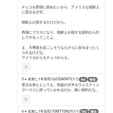
チェコを西側に留めたいから、アメリカも朝鮮人
に受注を許可。
朝鮮人が損するだけだから。
西側にプラスになり、朝鮮人が損する契約なら許
してやるってことよ。
ま、大事故を起こしそうならさらに金をぼったく
られるけどな。
アメリカからもチェコからも。
0
3
名無し
1年前
ID:UzODA0NTI(1/1)
NG
報告
受注出来たとしても、利益の大半をウェスティン
グハウスに持っていかれるのか、酷い契約だな。
0
4
名無し
1年前
ID:Y3MTY3NzY(1/1)
NG
報告