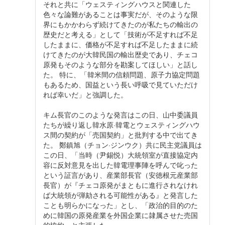
それと共に「ウェスティングハウスと関連した
色々な論難があることは事実だが、そのような限
界にもかかわらず続けてきたのが私たちの輸出の
歴史だと考える」として「技術が不足すれば不足
したままに、価格が不足すれば不足したままに続
けてきたのが大韓民国の輸出歴史であり、チェコ
原発もそのような部分を勘案してほしい」と話し
た。 特に、「韓米間の信頼問題、原子力協定問題
もあるため、国益という長い呼吸で見ていただけ
れば幸いだ」と強調した。
キム長官のこのような発言はこの日、山中委議員
たちが繰り返し韓水原·韓電とウェスティングハウ
ス間の契約が「売国契約」と批判する中で出てき
た。 鄭鎮旭（チョン·ジンウク）共に民主党議員は
この日、「当時（尹錫悦）大統領室が直接協定内
容に反対意見を出した韓電理事陣を呼んで叱った
という証言があり、産業部長官（安徳根元産業部
長官）が『チェコ原発がまともに進行されなけれ
ば大統領が弾劾される可能性がある』と発言した
ことも明らかになった」とし、「政治的目的のた
めに韓国の原発産業を外国企業に隷属させた売国