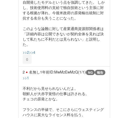
自開発したモデルという点を強調してきた。 しか
し、技術使用料の支給で独自技術という主張に対
する根拠が薄れ、今後米政府の原発輸出統制に対
抗する名分も失うことになった。
このような論難に対して産業通商資源部関係者は
「詳細内容は公開できないが契約全体を見れば決
して私たちに不利だとは見られない」と説明し
た。
>>2
>>4
0
2
名無し
1年前
ID:MwMzEwMzQ(1/1)
NG
報告
>>1
不利だから見せられないんだよ。
朝鮮人が大赤字覚悟の仕事は許される。
チェコの原発とかな。
フランスの半値で、そこにさらにウェスティング
ハウスに莫大なライセンス料を払う。