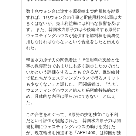
数十兆ウォン台に達する原発輸出契約規模を勘案
すれば、1兆ウォン台の仕事とIP使用料の比重は大
きくはないが、売上利益率には相当な影響を及ぼ
す。 また、韓国水力原子力は今後輸出する原発に
ウェスティングハウスが提供する燃料棒を義務使
用しなければならないという合意をしたと伝えら
れた。
韓国水力原子力の関係者は「IP使用料の支給と仕
事の保障部分であまりにも多く譲歩したのではな
いかという評価をすることもできるが、反対給付
で私たちがウェスティングハウスで得るメリット
も少なくない」と話した。 同関係者は、「ただ、
ウェスティングハウスと結んだ秘密維持協約のた
め、具体的な内容は明らかにできない」と伝え
た。
この合意をめぐって、K原発の技術独立にも不利
だという評価が提起された。 韓国水力原子力は開
発初期にウェスティングハウスの助けを受けた
が、現在輸出を推進する「APR1400」は韓国が独