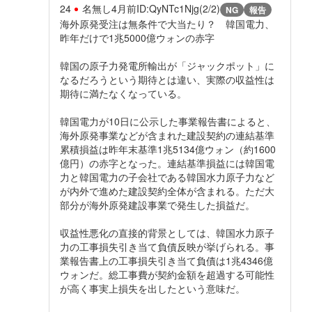
24
名無し
4月前
ID:QyNTc1Njg(2/2)
NG
報告
海外原発受注は無条件で大当たり？ 韓国電力、
昨年だけで1兆5000億ウォンの赤字
韓国の原子力発電所輸出が「ジャックポット」に
なるだろうという期待とは違い、実際の収益性は
期待に満たなくなっている。
韓国電力が10日に公示した事業報告書によると、
海外原発事業などが含まれた建設契約の連結基準
累積損益は昨年末基準1兆5134億ウォン（約1600
億円）の赤字となった。連結基準損益には韓国電
力と韓国電力の子会社である韓国水力原子力など
が内外で進めた建設契約全体が含まれる。ただ大
部分が海外原発建設事業で発生した損益だ。
収益性悪化の直接的背景としては、韓国水力原子
力の工事損失引き当て負債反映が挙げられる。事
業報告書上の工事損失引き当て負債は1兆4346億
ウォンだ。総工事費が契約金額を超過する可能性
が高く事実上損失を出したという意味だ。