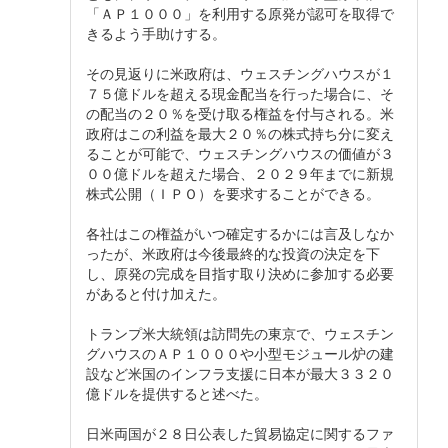
「ＡＰ１０００」を利用する原発が認可を取得で
きるよう手助けする。
その見返りに米政府は、ウェスチングハウスが１
７５億ドルを超える現金配当を行った場合に、そ
の配当の２０％を受け取る権益を付与される。米
政府はこの利益を最大２０％の株式持ち分に変え
ることが可能で、ウェスチングハウスの価値が３
００億ドルを超えた場合、２０２９年までに新規
株式公開（ＩＰＯ）を要求することができる。
各社はこの権益がいつ確定するかには言及しなか
ったが、米政府は今後最終的な投資の決定を下
し、原発の完成を目指す取り決めに参加する必要
があると付け加えた。
トランプ米大統領は訪問先の東京で、ウェスチン
グハウスのＡＰ１０００や小型モジュール炉の建
設など米国のインフラ支援に日本が最大３３２０
億ドルを提供すると述べた。
日米両国が２８日公表した貿易協定に関するファ