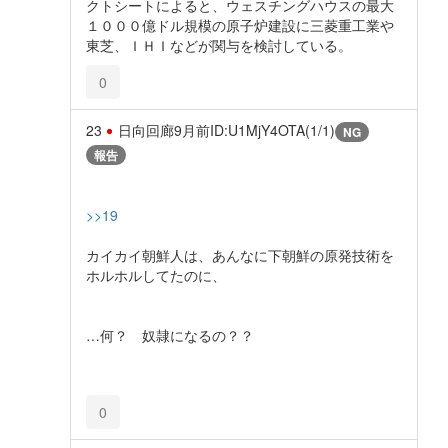
クトシートによると、ウェスチングハウスの最大
１０００億ドル規模の原子炉建設に三菱重工業や
東芝、ＩＨＩなどが関与を検討している。
0
23
日向回廊
9月前
ID:U1MjY4OTA(1/1)
NG
報告
>>19
カイカイ朝鮮人は、あんなに下朝鮮の原発技術を
ホルホルしてたのに、
…何？ 奴隷になるの？？
0