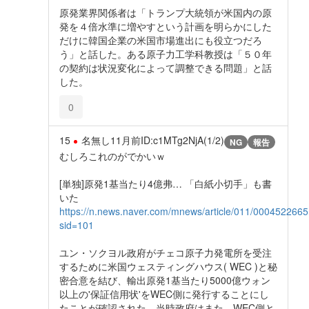
原発業界関係者は「トランプ大統領が米国内の原
発を４倍水準に増やすという計画を明らかにした
だけに韓国企業の米国市場進出にも役立つだろ
う」と話した。ある原子力工学科教授は「５０年
の契約は状況変化によって調整できる問題」と話
した。
0
15
名無し
11月前
ID:c1MTg2NjA(1/2)
NG
報告
むしろこれのがでかいｗ
[単独]原発1基当たり4億弗… 「白紙小切手」も書
いた
https://n.news.naver.com/mnews/article/011/000452266
sid=101
ユン・ソクヨル政府がチェコ原子力発電所を受注
するために米国ウェスティングハウス( WEC )と秘
密合意を結び、輸出原発1基当たり5000億ウォン
以上の'保証信用状'をWEC側に発行することにし
たことが確認された。当時政府はまた、WEC側と