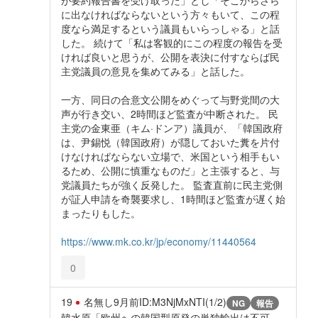
に出なければならないという方々もいて、この程
度なら満足するという議員もいらっしゃる」と話
した。 続けて「私は客観的にこの程度の報告を受
ければ良いと思うが、公開を表決に付すならば民
主党議員の意見を集めてみる」と話した。
一方、同日の合意文公開をめぐって与野党間の大
声が行き交い、2時間ほど監査が中断された。 民
主党の金東亜（キム·ドンア）議員が、「韓国政府
は、尹錫悦（韓国政府）が隠しておいた糞を片付
けなければならない立場で、米国という相手もい
るため、公開に慎重なものだ」と主張すると、与
党議員たちが強く反発した。 監査直前に民主党側
が証人申請を奇襲要求し、1時間ほど監査が遅く始
まったりもした。
https://www.mk.co.kr/jp/economy/11440564
0
19
名無し
9月前
ID:M3NjMxNTI(1/2)
NG
報告
韓水原「欧州への韓国型原発の単独輸出は不可