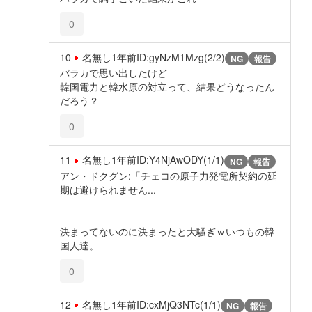
0
10
名無し
1年前
ID:gyNzM1Mzg(2/2)
NG
報告
バラカで思い出したけど
韓国電力と韓水原の対立って、結果どうなったん
だろう？
0
11
名無し
1年前
ID:Y4NjAwODY(1/1)
NG
報告
アン・ドクグン:「チェコの原子力発電所契約の延
期は避けられません...
決まってないのに決まったと大騒ぎｗいつもの韓
国人達。
0
12
名無し
1年前
ID:cxMjQ3NTc(1/1)
NG
報告