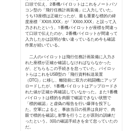
口頭で伝え、2番機パイロットはこれをノートパソ
コン型の「飛行任務計画装備」に入力していた。
うち13座標は正確だったが、最も重要な標的の緯
度座標「XX05.XXX」が「XX00.XXX」と誤って入
力されたという。1番機パイロットが座標を間違っ
て口頭で伝えたのか、2番機パイロットが間違って
入力したかは説明が食い違っているため今も確認
作業が続いている。
二人のパイロットは飛行任務計画装備に入力さ
れた座標が正確か確認しなければならなかった
が、どちらもこの手続きを怠っていた。パイロッ
トらはこれをUSB型の「飛行資料転送装置
（DTC)」に移し、離陸前に双方の戦闘機にアップ
ロードしたが、1番機パイロットはアップロードさ
れた値が正確か再確認していなかった。また1番機
パイロットは標的を肉眼で確認できない状態で
「標的確認」と虚偽の報告を行い爆弾を投下し
た。空軍によると、事故当日の視界は良好で、肉
眼で標的を確認し射撃を行うことが原則の訓練だ
ったという。3回の確認手続きを全て怠っていたの
だ。