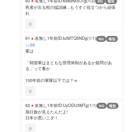
60
名無し
1年前
ID:kxMzM3OTg(1/2)
NG
報告
死者が出る程の猛訓練...もうすぐ役立つから頑張
れ
0
61
名無し
1年前
ID:kzMTQ5NDg(1/1)
NG
報告
>>59
要は
「韓国軍はまともな管理体制があるか疑問があ
る」って事か
100年前の軍隊以下では？ｗ
0
62
名無し
1年前
ID:UyODU3MTg(1/1)
NG
報告
旭日旗が見えたんだよ!
日本が悪いニダ！
0