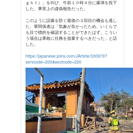
ｇｈｔ）」を叫び、午前１０時４分に爆弾を投下
した。事実上の虚偽報告だった。
このように誤爆を防ぐ最後の３回目の機会も逃し
た。軍関係者は「気象が良かったため、いくらで
も目で標的を確認することができたはず。こうい
う場合は果敢に任務を放棄するべきだった」と話
した。
https://japanese.joins.com/JArticle/330979?
servcode=200&sectcode=220