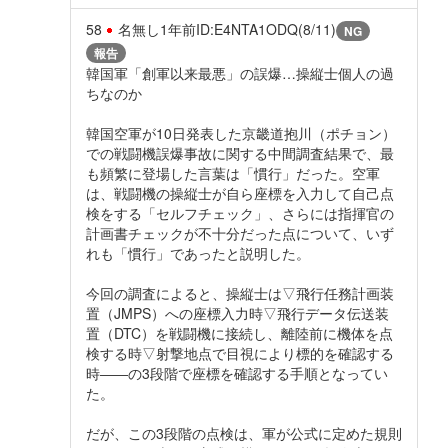
58
名無し
1年前
ID:E4NTA1ODQ(8/11)
NG
報告
韓国軍「創軍以来最悪」の誤爆…操縦士個人の過
ちなのか
韓国空軍が10日発表した京畿道抱川（ポチョン）
での戦闘機誤爆事故に関する中間調査結果で、最
も頻繁に登場した言葉は「慣行」だった。空軍
は、戦闘機の操縦士が自ら座標を入力して自己点
検をする「セルフチェック」、さらには指揮官の
計画書チェックが不十分だった点について、いず
れも「慣行」であったと説明した。
今回の調査によると、操縦士は▽飛行任務計画装
置（JMPS）への座標入力時▽飛行データ伝送装
置（DTC）を戦闘機に接続し、離陸前に機体を点
検する時▽射撃地点で目視により標的を確認する
時――の3段階で座標を確認する手順となってい
た。
だが、この3段階の点検は、軍が公式に定めた規則