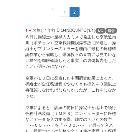
1
2
1
名無し
1年前
ID:Q4NDQ3NTQ(1/1)
NG
報告
６日に操縦士の座標入力ミスで発生した京畿道抱
川（ポチョン）空軍戦闘機誤爆事故に関連し、操
縦士がプリンターのエラーを理由に最初の座標確
認作業から省略し、爆弾投下の直前には見ていな
い標的を肉眼確認したと事実上の虚偽報告をした
ことが明らかになった。
空軍が１０日に発表した中間調査結果によると、
操縦士が全任務過程で少なくとも標的を３回以上
再確認しなければならなかったが、これをしなか
った。
空軍によると、訓練の前日に操縦士が地上で飛行
任務計画装備（ＪＭＰＳ）コンピューターに座標
などデータを入力する際、緯度の７けたの数字
「××０５.×××」を「××００.×××」と誤って入れ
た。操縦士はこの任務で全１４件の座標（１座標