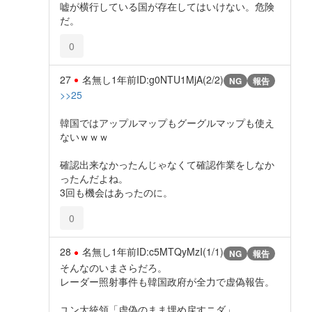
嘘が横行している国が存在してはいけない。危険
だ。
0
27
名無し
1年前
ID:g0NTU1MjA(2/2)
NG
報告
>>25
韓国ではアップルマップもグーグルマップも使え
ないｗｗｗ
確認出来なかったんじゃなくて確認作業をしなか
ったんだよね。
3回も機会はあったのに。
0
28
名無し
1年前
ID:c5MTQyMzI(1/1)
NG
報告
そんなのいまさらだろ。
レーダー照射事件も韓国政府が全力で虚偽報告。
ユン大統領「虚偽のまま埋め戻すニダ」