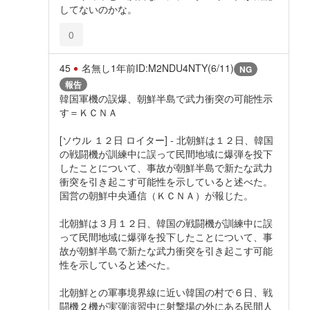
してないのかな。
0
45
名無し
1年前
ID:M2NDU4NTY(6/11)
NG
報告
韓国軍機の誤爆、朝鮮半島で武力衝突の可能性示
す＝ＫＣＮＡ
[ソウル １２日 ロイター] - 北朝鮮は１２日、韓国
の戦闘機が訓練中に誤って民間地域に爆弾を投下
したことについて、事故が朝鮮半島で新たな武力
衝突を引き起こす可能性を示していると述べた。
国営の朝鮮中央通信（ＫＣＮＡ）が報じた。
北朝鮮は３月１２日、韓国の戦闘機が訓練中に誤
って民間地域に爆弾を投下したことについて、事
故が朝鮮半島で新たな武力衝突を引き起こす可能
性を示していると述べた。
北朝鮮との軍事境界線に近い韓国の村で６日、戦
闘機２機が実弾演習中に射撃場の外にある民間人