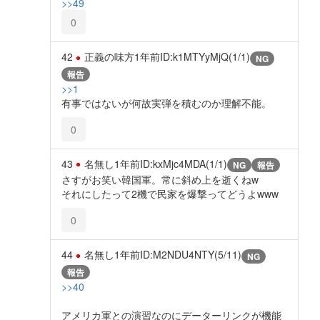
>>49
0
42
正義の味方
1年前
ID:k1MTYyMjQ(1/1)
NG
報告
>>1
有事ではないが何故実弾を積むのか理解不能。
0
43
名無し
1年前
ID:kxMjc4MDA(1/1)
NG
報告
さすがお笑い韓国軍。常に斜め上を逝くねw
それにしたって2機で民家を爆撃ってどうよwww
0
44
名無し
1年前
ID:M2NDU4NTY(5/11)
NG
報告
>>40
アメリカ軍との演習なのにデーターリンクが機能