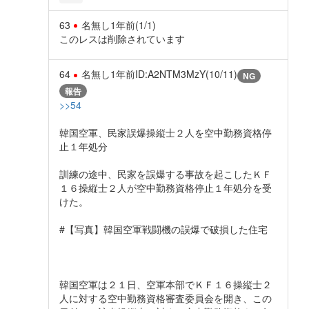
63
名無し
1年前
(1/1)
このレスは削除されています
64
名無し
1年前
ID:A2NTM3MzY(10/11)
NG
報告
>>54
韓国空軍、民家誤爆操縦士２人を空中勤務資格停
止１年処分
訓練の途中、民家を誤爆する事故を起こしたＫＦ
１６操縦士２人が空中勤務資格停止１年処分を受
けた。
#【写真】韓国空軍戦闘機の誤爆で破損した住宅
韓国空軍は２１日、空軍本部でＫＦ１６操縦士２
人に対する空中勤務資格審査委員会を開き、この