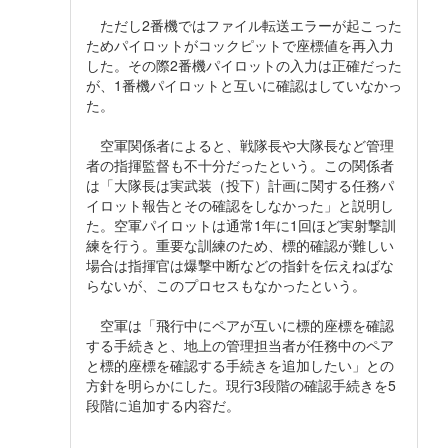
ただし2番機ではファイル転送エラーが起こった
ためパイロットがコックピットで座標値を再入力
した。その際2番機パイロットの入力は正確だった
が、1番機パイロットと互いに確認はしていなかっ
た。
空軍関係者によると、戦隊長や大隊長など管理
者の指揮監督も不十分だったという。この関係者
は「大隊長は実武装（投下）計画に関する任務パ
イロット報告とその確認をしなかった」と説明し
た。空軍パイロットは通常1年に1回ほど実射撃訓
練を行う。重要な訓練のため、標的確認が難しい
場合は指揮官は爆撃中断などの指針を伝えねばな
らないが、このプロセスもなかったという。
空軍は「飛行中にペアが互いに標的座標を確認
する手続きと、地上の管理担当者が任務中のペア
と標的座標を確認する手続きを追加したい」との
方針を明らかにした。現行3段階の確認手続きを5
段階に追加する内容だ。