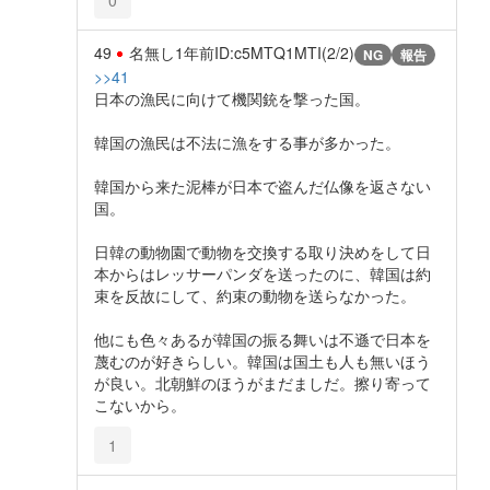
49
名無し
1年前
ID:c5MTQ1MTI(2/2)
NG
報告
>>41
日本の漁民に向けて機関銃を撃った国。
韓国の漁民は不法に漁をする事が多かった。
韓国から来た泥棒が日本で盗んだ仏像を返さない
国。
日韓の動物園で動物を交換する取り決めをして日
本からはレッサーパンダを送ったのに、韓国は約
束を反故にして、約束の動物を送らなかった。
他にも色々あるが韓国の振る舞いは不遜で日本を
蔑むのが好きらしい。韓国は国土も人も無いほう
が良い。北朝鮮のほうがまだましだ。擦り寄って
こないから。
1