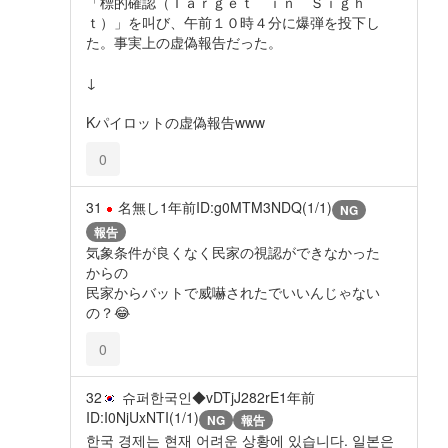
「標的確認（Ｔａｒｇｅｔ ｉｎ Ｓｉｇｈ
ｔ）」を叫び、午前１０時４分に爆弾を投下し
た。事実上の虚偽報告だった。
↓
Kパイロットの虚偽報告www
0
31
名無し
1年前
ID:g0MTM3NDQ(1/1)
NG
報告
気象条件が良くなく民家の視認ができなかった
からの
民家からバットで威嚇されたでいいんじゃない
の？😂
0
32
슈퍼한국인◆vDTjJ282rE
1年前
ID:I0NjUxNTI(1/1)
NG
報告
한국 경제는 현재 어려운 상황에 있습니다. 일본은