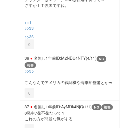
さすがＩＴ強国ですね。
>>1
>>33
>>36
0
36
名無し
1年前
ID:M2NDU4NTY(4/11)
NG
報告
>>35
こんなんでアメリカの戦闘機や海軍船整備とかｗ
0
37
名無し
1年前
ID:AyMDk4NjQ(1/1)
NG
報告
8発中7発不発だって？
これの方が問題な気がする