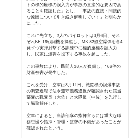
トの標的座標の誤入力が事故の直接的な要因であ
ることを確認した」とし、「事故の直接・間接的
な原因について引き続き解明していく」と明らか
にした。
これに先立ち、2人のパイロットは3月6日、それ
ぞれKF-16戦闘機を操縦し、MK-82航空爆弾を各4
発ずつ実弾射撃する訓練中に標的座標を誤入力
し、民家に爆弾を投下する事故を起こした。
この事故により、民間人38人が負傷し、166件の
財産被害が発生した。
これを受け、空軍は3月11日、戦闘機の誤爆事故
の調査過程で法令遵守義務違反が確認された該当
部隊の戦隊長（大佐）と大隊長（中佐）を先行し
て職務解任した。
空軍によると、当該部隊の指揮官らには重大な職
務怠慢や指揮・管理・監督の不備があったことが
確認されたという。