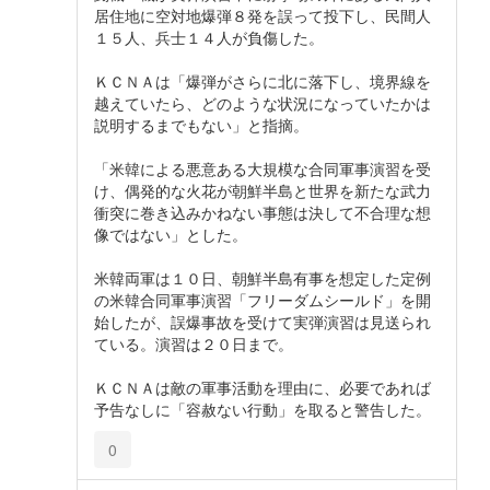
居住地に空対地爆弾８発を誤って投下し、民間人
１５人、兵士１４人が負傷した。
ＫＣＮＡは「爆弾がさらに北に落下し、境界線を
越えていたら、どのような状況になっていたかは
説明するまでもない」と指摘。
「米韓による悪意ある大規模な合同軍事演習を受
け、偶発的な火花が朝鮮半島と世界を新たな武力
衝突に巻き込みかねない事態は決して不合理な想
像ではない」とした。
米韓両軍は１０日、朝鮮半島有事を想定した定例
の米韓合同軍事演習「フリーダムシールド」を開
始したが、誤爆事故を受けて実弾演習は見送られ
ている。演習は２０日まで。
ＫＣＮＡは敵の軍事活動を理由に、必要であれば
予告なしに「容赦ない行動」を取ると警告した。
0