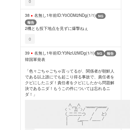
0
38
名無し
1年前
ID:Y0ODM2NDg(1/1)
NG
報告
2機とも投下地点を見ずに爆撃ねぇ
0
39
名無し
1年前
ID:Y3NzU2MDg(1/1)
NG
報告
韓国軍発表
「色々ごちゃごちゃ言ってるが、関係者が朝鮮人
である以上誰にでも起こり得る事故で、責任者を
クビにしたニダ！責任者をクビにしたから問題解
決であるニダ！もうこの件については忘れるニ
ダ！」