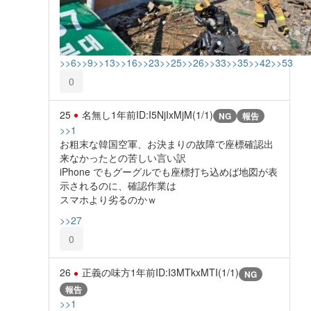
>>6
>>9
>>13
>>16
>>23
>>25
>>26
>>33
>>35
>>42
>>53
0
25
名無し
1年前
ID:I5NjIxMjM(1/1)
NG
報告
>>1
お粗末な韓国空軍、お決まりの故障で座標確認出
来なかったとの苦しい言い訳
iPhone でもグーグルでも座標打ち込めば地図が表
示されるのに、確認作業は
スマホより劣るのかｗ
>>27
0
26
正義の味方
1年前
ID:I3MTkxMTI(1/1)
NG
報告
>>1