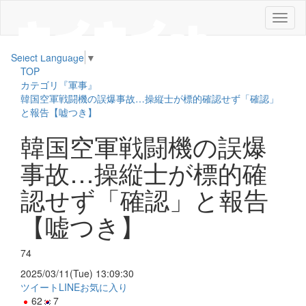
メ
ニ
ュ
Select Language
▼
ー
TOP
カテゴリ『軍事』
韓国空軍戦闘機の誤爆事故…操縦士が標的確認せず「確認」
と報告【嘘つき】
韓国空軍戦闘機の誤爆
事故…操縦士が標的確
認せず「確認」と報告
【嘘つき】
74
2025/03/11(Tue) 13:09:30
ツイート
LINE
お気に入り
62
7