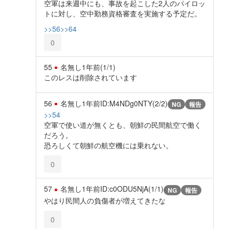
空軍は来週中にも、事故を起こした2人のパイロッ
トに対し、空中勤務資格審査を実施する予定だ。
>>56
>>64
0
55
名無し
1年前
(1/1)
このレスは削除されています
56
名無し
1年前
ID:M4NDg0NTY(2/2)
NG
報告
>>54
空軍で使い道が無くとも、朝鮮の民間航空で働く
だろう。
恐ろしくて朝鮮の航空機には乗れない。
0
57
名無し
1年前
ID:c0ODU5NjA(1/1)
NG
報告
やはり民間人の負傷者が増えてきたな
0