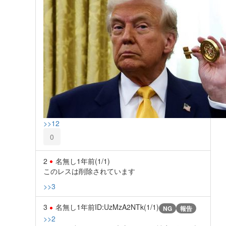
>>12
0
2
名無し
1年前
(1/1)
このレスは削除されています
>>3
3
名無し
1年前
ID:UzMzA2NTk(1/1)
NG
報告
>>2