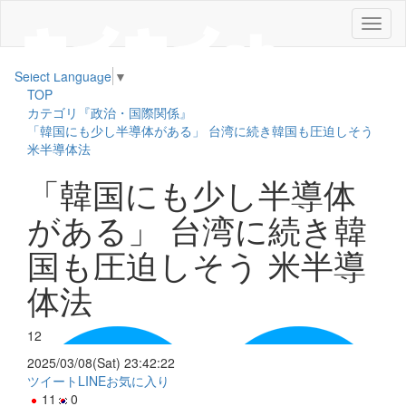
メ
ニ
ュ
Select Language
▼
ー
TOP
カテゴリ『政治・国際関係』
「韓国にも少し半導体がある」 台湾に続き韓国も圧迫しそう
米半導体法
「韓国にも少し半導体
がある」 台湾に続き韓
国も圧迫しそう 米半導
体法
12
2025/03/08(Sat) 23:42:22
ツイート
LINE
お気に入り
11
0