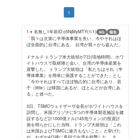
1
1
名無し
1年前
ID:c5NjMyMTY(1/1)
NG
報告
「我々は次第に半導体事業を失い、今やそれはほ
ぼ全面的に台湾にある。 台湾が我々から盗んだ」
ドナルド·トランプ米大統領が7日(現地時間)、ホワ
イトハウスで取材陣と会い、台湾の半導体産業を
直撃した。 トランプ大統領は「私たちはそれ（半
導体事業）を簡単に保護することができた」とし
「今やそれはすべてほぼ独占的に台湾にあり、若
干（little）は韓国にあるが、ほとんどが台湾にあ
る」と述べた。
3日、TSMCウェイザーザ会長がホワイトハウスを
訪問し、米国アリゾナに5つの半導体製造施設を建
設するなど計1000億ドル(145兆ウォン)の投資計
画を明らかにした当時、トランプ大統領は「これ
は米国およびTSMCに途方もないこと」と挙げた
が、わずか4日後に真顔で台湾を狙撃した。 ま