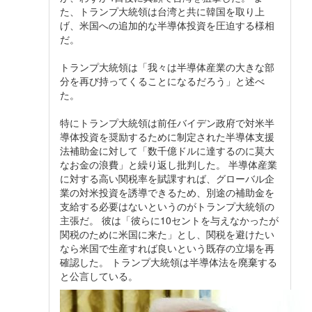
た、トランプ大統領は台湾と共に韓国を取り上
げ、米国への追加的な半導体投資を圧迫する様相
だ。
トランプ大統領は「我々は半導体産業の大きな部
分を再び持ってくることになるだろう」と述べ
た。
特にトランプ大統領は前任バイデン政府で対米半
導体投資を奨励するために制定された半導体支援
法補助金に対して「数千億ドルに達するのに莫大
なお金の浪費」と繰り返し批判した。 半導体産業
に対する高い関税率を賦課すれば、グローバル企
業の対米投資を誘導できるため、別途の補助金を
支給する必要はないというのがトランプ大統領の
主張だ。 彼は「彼らに10セントを与えなかったが
関税のために米国に来た」とし、関税を避けたい
なら米国で生産すれば良いという既存の立場を再
確認した。 トランプ大統領は半導体法を廃棄する
と公言している。