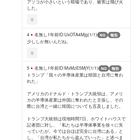
アソコが小さいという暗喩であり、被害は飛び火
した。
0
4
名無し
1年前
ID:UxOTA4Mjg(1/1)
NG
報告
少ししか無いんだね。
0
5
名無し
1年前
ID:MxMzE5MjY(1/1)
NG
報告
トランプ「我々の半導体産業は韓国と台湾に奪わ
れた」
アメリカのドナルド・トランプ大統領は、アメリ
カの半導体産業は外国に奪われたと主張し、その
際に台湾と一緒に韓国についても言及しました。
トランプ大統領は現地時間7日、ホワイトハウスで
記者団に対し、「私たちは半導体事業を徐々に失
っていたが、今では台ほぼ完全に台湾にある」と
し、「台湾が私たちから盗んでいった」と述べま