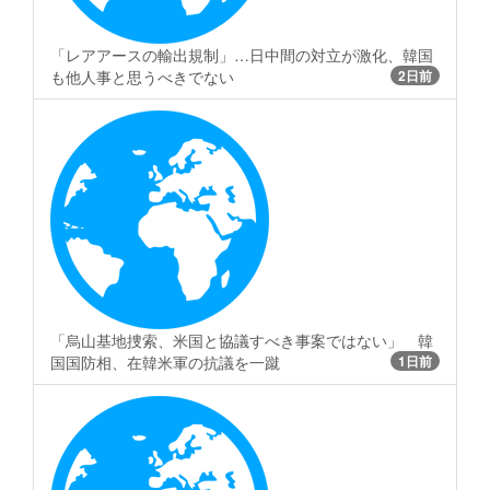
「レアアースの輸出規制」…日中間の対立が激化、韓国
も他人事と思うべきでない
2日前
「烏山基地捜索、米国と協議すべき事案ではない」 韓
国国防相、在韓米軍の抗議を一蹴
1日前