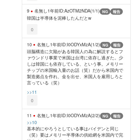
9
名無し
1年前
ID:AzOTM2NDA(1/1)
NG
報告
韓国は半導体を泥棒したんだとw
0
10
名無し
1年前
ID:I0ODYxMzA(1/2)
NG
報告
頭脳構造に欠陥がある韓国人の為に解説するとフ
ァウンドリ事業で米国は台湾に依存し過ぎた。少
しは韓国にも依存している、という事。メモリー
チップの米国輸入量のお話（笑）だから米国内で
製造拠点を作れ、金を出せ、米国人を雇用しろと
言っている（笑）
>>11
0
11
名無し
1年前
ID:I0ODYxMzA(2/2)
NG
報告
>>10
基本的にやろうとしている事はバイデンと同じ
（笑）要はメモリー半導体の供給網を米国内で完