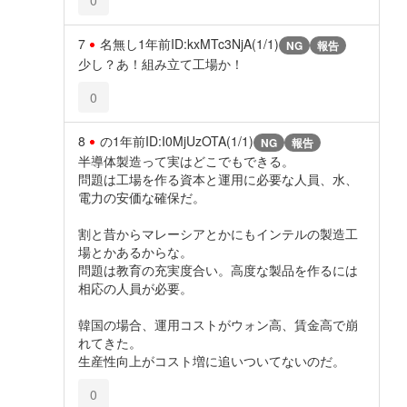
7
名無し
1年前
ID:kxMTc3NjA(1/1)
NG
報告
少し？あ！組み立て工場か！
0
8
の
1年前
ID:I0MjUzOTA(1/1)
NG
報告
半導体製造って実はどこでもできる。
問題は工場を作る資本と運用に必要な人員、水、
電力の安価な確保だ。
割と昔からマレーシアとかにもインテルの製造工
場とかあるからな。
問題は教育の充実度合い。高度な製品を作るには
相応の人員が必要。
韓国の場合、運用コストがウォン高、賃金高で崩
れてきた。
生産性向上がコスト増に追いついてないのだ。
0