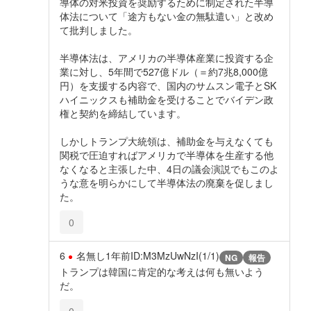
導体の対米投資を奨励するために制定された半導
体法について「途方もない金の無駄遣い」と改め
て批判しました。
半導体法は、アメリカの半導体産業に投資する企
業に対し、5年間で527億ドル（＝約7兆8,000億
円）を支援する内容で、国内のサムスン電子とSK
ハイニックスも補助金を受けることでバイデン政
権と契約を締結しています。
しかしトランプ大統領は、補助金を与えなくても
関税で圧迫すればアメリカで半導体を生産する他
なくなると主張した中、4日の議会演説でもこのよ
うな意を明らかにして半導体法の廃棄を促しまし
た。
0
6
名無し
1年前
ID:M3MzUwNzI(1/1)
NG
報告
トランプは韓国に肯定的な考えは何も無いよう
だ。
0