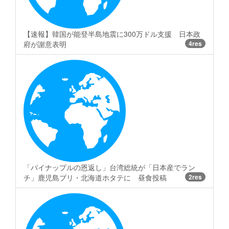
【速報】韓国が能登半島地震に300万ドル支援 日本政
府が謝意表明
4res
「パイナップルの恩返し」台湾総統が「日本産でラン
チ」鹿児島ブリ・北海道ホタテに 昼食投稿
2res