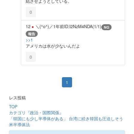
結させようとしている。
0
12
＼(^o^)／
1年前
ID:I2NzM4NDA(1/1)
NG
報告
>>1
アメリカは水が少ないんだよ
0
1
レス投稿
TOP
カテゴリ『政治・国際関係』
「韓国にも少し半導体がある」 台湾に続き韓国も圧迫しそう
米半導体法