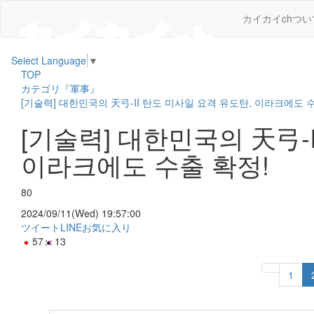
カイカイchつい
Select Language
▼
TOP
カテゴリ『軍事』
[기술력] 대한민국의 天弓-II 탄도 미사일 요격 유도탄, 이라크에도 
[기술력] 대한민국의 天弓-
이라크에도 수출 확정!
80
2024/09/11(Wed) 19:57:00
ツイート
LINE
お気に入り
57
13
1