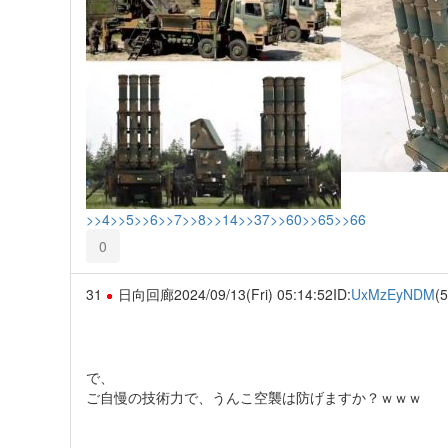
>>4
>>5
>>6
>>7
>>8
>>14
>>37
>>60
>>65
>>66
0
31
日向回廊
2024/09/13(Fri) 05:14:52
ID:
UxMzEyNDM
(5
で、
ご自慢の技術力で、うんこ空襲は防げますか？ｗｗｗ