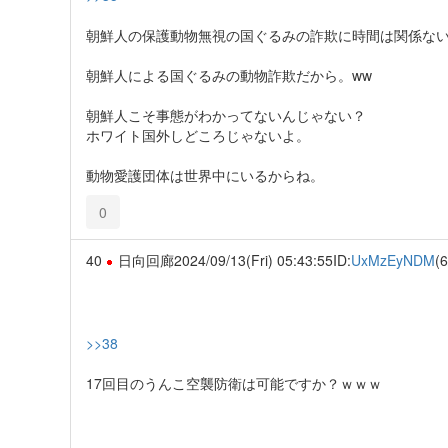
朝鮮人の保護動物無視の国ぐるみの詐欺に時間は関係な
朝鮮人による国ぐるみの動物詐欺だから。ww
朝鮮人こそ事態がわかってないんじゃない？
ホワイト国外しどころじゃないよ。
動物愛護団体は世界中にいるからね。
0
40
日向回廊
2024/09/13(Fri) 05:43:55
ID:
UxMzEyNDM
(6
>>38
17回目のうんこ空襲防衛は可能ですか？ｗｗｗ