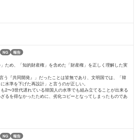
NG
報告
つ」ため、「知的財産権」を含めた「財産権」を正しく理解した実
で言う『共同開発』」だったことは皆無であり、文明国では、「韓
うに水準を下げた再設計」と言うのが正しい。
くとも2〜3世代遅れている韓国人の水準でも組み立てることが出来る
諦めざるを得なかったために、劣化コピーとなってしまったものであ
NG
報告