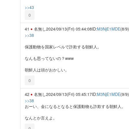
>>43
0
41
名無し
2024/09/13(Fri) 05:44:08
ID:
M3NjE1MDE
(8/9)
>>38
保護動物を国家レベルで詐欺する朝鮮人。
なんも思ってないの？www
朝鮮人は頭がおかしい。
0
42
名無し
2024/09/13(Fri) 05:45:17
ID:
M3NjE1MDE
(9/9)
>>38
おーい、金になるとなると保護動物も詐欺する朝鮮人。
なんとか言えよ。
0