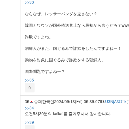
>>30
ならなぜ、レッサーパンダを返さない？
韓国カワウソが国外移送禁止なら最初から言うだろ？ww
詐欺ですよね。
朝鮮人がまた、国ぐるみで詐欺をしたんですよねー！
動物を対象に国ぐるみで詐欺をする朝鮮人。
国際問題ですよねー？
>>35
0
35
슈퍼한국인
2024/09/13(Fri) 05:39:07
ID:
U3NjA3OTk
(
>>34
오전5시30분의 kaikai를 즐겨주셔서 감사합니다.
>>39