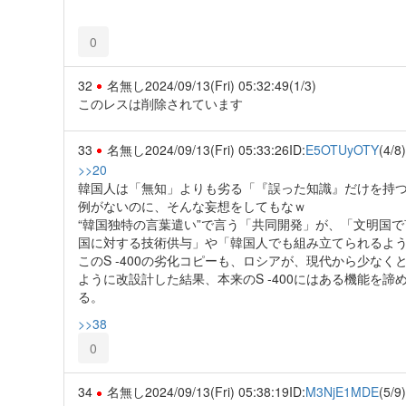
0
32
名無し
2024/09/13(Fri) 05:32:49
(1/3)
このレスは削除されています
33
名無し
2024/09/13(Fri) 05:33:26
ID:
E5OTUyOTY
(4/8)
>>20
韓国人は「無知」よりも劣る「『誤った知識』だけを持
例がないのに、そんな妄想をしてもなｗ
“韓国独特の言葉遣い”で言う「共同開発」が、「文明国
国に対する技術供与」や「韓国人でも組み立てられるよ
このS -400の劣化コピーも、ロシアが、現代から少な
ように改設計した結果、本来のS -400にはある機能を
る。
>>38
0
34
名無し
2024/09/13(Fri) 05:38:19
ID:
M3NjE1MDE
(5/9)