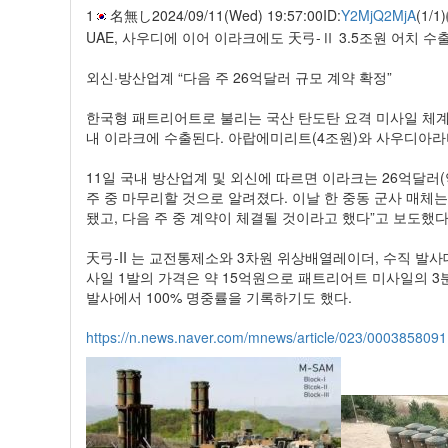
1
名無し
2024/09/11(Wed) 19:57:00
ID:
Y2MjQ2MjA
(1/1)
UAE, 사우디에 이어 이라크에도 天弓-Ⅱ 3.5조원 어치 수
외신·방산업계 “다음 주 26억달러 규모 계약 확정”
한국형 패트리어트로 불리는 국산 탄도탄 요격 미사일 체계인 ‘天
내 이라크에 수출된다. 아랍에미리트(4조원)와 사우디아라비
11일 국내 방산업계 및 외신에 따르면 이라크는 26억달러(
주 중 마무리할 것으로 알려졌다. 이날 한 중동 군사 매체는
됐고, 다음 주 중 계약이 체결될 것이라고 했다”고 보도했다
天弓-II 는 교전통제소와 3차원 위상배열레이더, 수직 발사
사일 1발의 가격은 약 15억원으로 패트리어트 미사일의 3분
발사에서 100% 명중률을 기록하기도 했다.
https://n.news.naver.com/mnews/article/023/0003858091