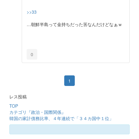
>>33
…朝鮮半島って金持ちだった筈なんだけどなぁｗ
0
1
レス投稿
TOP
カテゴリ『政治・国際関係』
韓国の家計債務比率、４年連続で「３４カ国中１位」