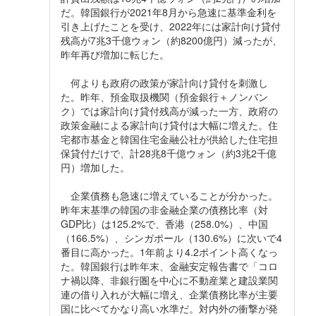
だ。韓国銀行が2021年8月から急速に基準金利を
引き上げたことを受け、2022年には家計向け貸付
残高が7兆3千億ウォン（約8200億円）減ったが、
昨年再び増加に転じた。
何よりも政府の政策が家計向け貸付を刺激し
た。昨年、預金取扱機関（預金銀行＋ノンバン
ク）では家計向け貸付残高が減った一方、政府の
政策金融による家計向け貸付は大幅に増えた。住
宅都市基金と韓国住宅金融公社が供給した住宅担
保貸付だけで、計28兆8千億ウォン（約3兆2千億
円）増加した。
企業債務も急速に増えていることが分かった。
昨年末基準の韓国の非金融企業の債務比率（対
GDP比）は125.2%で、香港（258.0%）、中国
（166.5%）、シンガポール（130.6%）に次いで4
番目に高かった。1年前より4.2ポイント高くなっ
た。韓国銀行は昨年末、金融安定報告書で「コロ
ナ禍以降、非銀行圏を中心に不動産業と建設業関
連の借り入れが大幅に増え、企業債務比率が主要
国に比べてかなり高い水準だ。対内外の衝撃が発