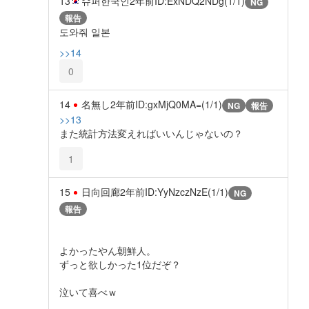
13
슈퍼한국인
2年前
ID:ExNDQ2NDg(1/1)
NG
報告
도와줘 일본
>>14
0
14
名無し
2年前
ID:gxMjQ0MA=(1/1)
NG
報告
>>13
また統計方法変えればいいんじゃないの？
1
15
日向回廊
2年前
ID:YyNzczNzE(1/1)
NG
報告
よかったやん朝鮮人。
ずっと欲しかった1位だぞ？
泣いて喜べｗ