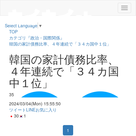
メ
ニ
ュ
Select Language
▼
ー
TOP
カテゴリ『政治・国際関係』
韓国の家計債務比率、４年連続で「３４カ国中１位」
韓国の家計債務比率、
４年連続で「３４カ国
中１位」
35
2024/03/04(Mon) 15:55:50
ツイート
LINE
お気に入り
30
1
1