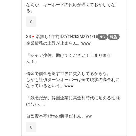
なんか、キーボードの反応が遅くておかしくな
る。
0
28
名無し
1年前
ID:YzNzk3MzY(1/1)
NG
報告
企業債務の上昇が止まらん。www
「シャア少佐、助けてください！止まりませ
ん！」
借金で借金を返す世界に突入してるからな。
しかも社債ターンオーバーは全て現状の高金利に
なっているという。www
「残念だが、韓国企業に高金利時代に耐える性能
はない。」
自己資本率18%の装甲だもん。ww
0