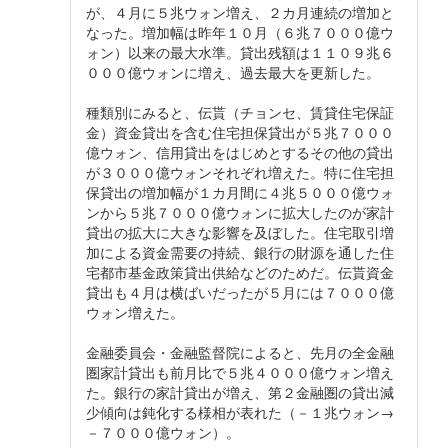
が、４月に５兆ウォン増え、２カ月連続の増加と
なった。増加幅は昨年１０月（６兆７０００億ウ
ォン）以来の最大水準。貸出残額は１１０９兆６
０００億ウォンに増え、過去最大を更新した。
種類別にみると、伝貰（チョンセ、賃貸住宅保証
金）資金貸出を含む住宅担保貸出が５兆７０００
億ウォン、信用貸出をはじめとするその他の貸出
が３０００億ウォンそれぞれ増えた。特に住宅担
保貸出の増加幅が１カ月間に４兆５０００億ウォ
ンから５兆７０００億ウォンに拡大したのが家計
貸出の拡大に大きな影響を及ぼした。住宅取引増
加による資金需要の持続、銀行の財源を通した住
宅都市基金政策貸出供給などのためだ。伝貰資金
貸出も４月は横ばいだったが５月には７０００億
ウォン増えた。
金融委員会・金融監督院によると、先月の全金融
圏家計貸出も前月比で５兆４０００億ウォン増え
た。銀行の家計貸出が増え、第２金融圏の貸出減
少傾向は鈍化する様相が表れた（－１兆ウォン→
－７０００億ウォン）。