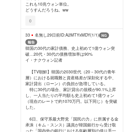
これも10兆ウォン単位。
どうすんだろうね。ww
0
33
名無し
29日前
ID:A2MTYxMDY(1/1)
NG
報告
韓国の30代の家計債務、史上初めて1億ウォン突
破…20代・30代の債務増加率は90%
イ・ナクウォン記者
【TV朝鮮】韓国の2030世代（20－30代の青年
層）における就職難と資産格差が深刻化する中、
家計貸出（ローン）の負担が急増している。
特に30代の場合、家計貸出の規模が90.1%上昇
し、一人当たりの平均額も史上初めて1億ウォン
（現在のレートで約1070万円。以下同じ）を突破
した。
6日、保守系最大野党「国民の力」に所属する金
承洙（キム・スンス）議員が韓国銀行から受け取
った「国内外の銀行における年齢層別の借り手一