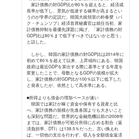
家計債務の対GDP比が80％を超えると、経済成
長率が低下し、景気が低迷する確率が高まるとい
うのが学界の定説だ。韓国大統領室の朴春燮（パ
ク・チュンソプ）経済首席秘書官は就任当初、家
計債務抑制を最優先課題に掲げ、「家計債務の対
GDP比は80％まで低下すべきではないかと思う」
と話した。
しかし、韓国の家計債務の対GDP比は2014年に
初めて80％を超えて以来、上昇傾向にある。韓国
政府は最近GDPを算出する際に基準とする年度を
変更したことで、母数となるGDPの規模が拡大
し、家計債務の対GDP比が100％以下に低下した
と発表したが、依然として高水準にある。
■所得よりも借金の増加ペースが速い
韓国では家計が稼ぐ資金や保有する資産と比
べ、家計債務の規模が先進各国よりも大きいこと
も深刻な問題だ。世界的な金融危機以前の2008年
までは、家計債務が可処分所得に占める割合（返
済負担率、DTI）は138.5％だった。言い換えれ
ば、一切他の支出を行わず、収入を全額借金返済