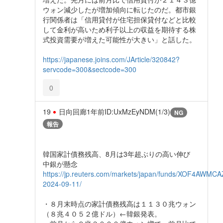
ウォン減少したが増加傾向に転じたのだ。都市銀
行関係者は「信用貸付が住宅担保貸付などと比較
して金利が高いため利子以上の収益を期待する株
式投資需要が増えた可能性が大きい」と話した。
https://japanese.joins.com/JArticle/320842?
servcode=300&sectcode=300
0
19
日向回廊
1年前
ID:UxMzEyNDM(1/3)
NG
報告
韓国家計債務残高、8月は3年超ぶりの高い伸び
中銀が懸念
https://jp.reuters.com/markets/japan/funds/XOF4AW
2024-09-11/
・８月末時点の家計債務残高は１１３０兆ウォン
（８兆４０５２億ドル）←韓銀発表。