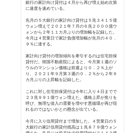
銀行の家計向け貸付は４月から再び増え始め次第
に速度を速めている。
先月の５大銀行の家計向け貸付は５兆３４１５億
ウォン増えて２０２１年７月の６兆２０００億ウ
ォンから２年１１カ月ぶりの増加幅を記録した。
今月は４営業日で家計負債増加幅が先月の４０．
９％に達する。
家計向け貸付の増加傾向を牽引するのは住宅担保
貸付だ。韓国不動産院によると、今月第１週のソ
ウルのマンション価格は前週より０．２％上が
り、２０２１年９月第３週の０．２％から２年９
カ月ぶりの上昇幅を記録した。
これに対し住宅担保貸付は今年に入り４日までで
２３兆９９１億ウォン増えた。価格上昇が焦りを
呼び、無理な借入の需要を増やす悪循環が再び現
れるのではないかとの懸念が出ている。
今月に入り信用貸付まで増加した。４営業日の５
大銀行の家計信用貸付残高は１兆８７９億ウォン
増えた。先月には前月比で信用貸付が２１４３億