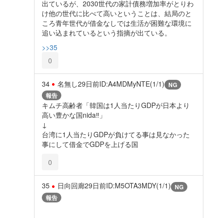
出ているが、2030世代の家計債務増加率がとりわ
け他の世代に比べて高いということは、結局のと
ころ青年世代が借金なしでは生活が困難な環境に
追い込まれているという指摘が出ている。
>>35
0
34
名無し
29日前
ID:A4MDMyNTE(1/1)
NG
報告
キムチ高齢者「韓国は1人当たりGDPが日本より
高い豊かな国nida‼︎」
↓
台湾に1人当たりGDPが負けてる事は見なかった
事にして借金でGDPを上げる国
0
35
日向回廊
29日前
ID:M5OTA3MDY(1/1)
NG
報告