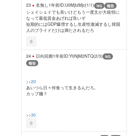
23
名無し
1年前
ID:U0MjIzMjc(1/1)
NG
報告
シェイシェイでも良いけどもう一度文が大統領に
なって最低賃金あげれば良いぞ
短期的にはGDP爆増するし生産性激減するし韓国
人のプライドだけは満たされるだろ
0
24
日向回廊
1年前
ID:Y0NjM2NTQ(2/3)
NG
報告
>>20
あいつら日々何食って生きるんだろ。
カップ麺？
>>30
0