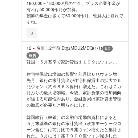
160,000～180,000/月の年金、プラス企業年金が
有れば50,000円/月が加算。
朝鮮の年金は多くて60,000円/月、朝鮮人は哀れで
すね。
0
12
名無し
2年前
ID:gzMDU2MDQ(1/1)
NG
報告
韓国、５月基準で家計貸出１１０９兆ウォン…
住宅担保貸出増加の影響で前月比６兆ウォン増
先月、銀行の家計貸出が住宅担保貸出の拡大で６
兆ウォン（約６８６３億円）増えた。これは７カ
月ぶりの最大増加幅。今後、家計負債の増加傾向
が強まる可能性があり、金融当局は家計貸出管理
の徹底が必要だと明らかにした。
韓国銀行（韓銀）の金融市場動向資料によると、
５月末基準の銀行の家計貸出（政策モーゲージロ
ーン含む）は前月比で６兆ウォン増えたと集計さ
れた。３月には１兆７０００億ウォン減少した