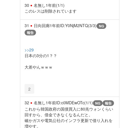
30
名無し
1年前
(1/1)
このレスは削除されています
31
日向回廊
1年前
ID:Y0NjM2NTQ(3/3)
NG
報告
>>29
日本の3分の1？？
大差やんｗｗｗ
2
32
名無し
1年前
ID:c0MDEwOTc(1/1)
NG
報告
これから韓国政府の国債買入に80兆ウォンくらい
回すから、借金できなくなるんだと。
確かガスや電気公社のインフラ更新で借り入れを
増やす。