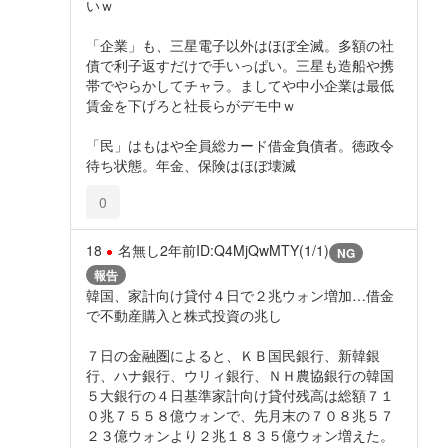
いｗ
「企業」も、三星電子以外はほぼ全滅。多額の社
債で利子返すだけで手いっぱい。三星も造船や携
帯でやらかしてチャラ。ましてや中小企業は最低
賃金を下げろと社長らがデモ中ｗ
「民」はもはや全員総カード借金負債者。徳政令
待ち状態。年金、保険はほぼ壊滅
0
18
名無し
2年前
ID:Q4MjQwMTY(1/1)
NG
報告
韓国、家計向け貸付４日で２兆ウォン増加…借金
で不動産購入と株式投資の兆し
７日の金融圏によると、ＫＢ国民銀行、新韓銀
行、ハナ銀行、ウリィ銀行、ＮＨ農協銀行の韓国
５大銀行の４日基準家計向け貸付残高は総額７１
０兆７５５８億ウォンで、先月末の７０８兆５７
２３億ウォンより２兆１８３５億ウォン増えた。