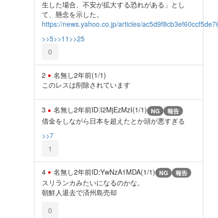
生した場合、不安が拡大する恐れがある」とし
て、懸念を示した。
https://news.yahoo.co.jp/articles/ac5d9f8cb3ef60ccf5d
>>5
>>11
>>25
0
2
名無し
2年前
(1/1)
このレスは削除されています
3
名無し
2年前
ID:I2MjEzMzI(1/1)
NG
報告
借金をしながら日本を超えたとか頭が悪すぎる
>>7
1
4
名無し
2年前
ID:YwNzA1MDA(1/1)
NG
報告
スリランカみたいになるのかな。
朝鮮人退去で済州島売却
0