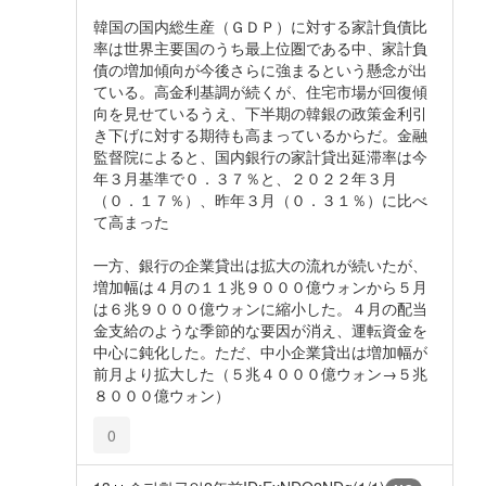
韓国の国内総生産（ＧＤＰ）に対する家計負債比
率は世界主要国のうち最上位圏である中、家計負
債の増加傾向が今後さらに強まるという懸念が出
ている。高金利基調が続くが、住宅市場が回復傾
向を見せているうえ、下半期の韓銀の政策金利引
き下げに対する期待も高まっているからだ。金融
監督院によると、国内銀行の家計貸出延滞率は今
年３月基準で０．３７％と、２０２２年３月
（０．１７％）、昨年３月（０．３１％）に比べ
て高まった
一方、銀行の企業貸出は拡大の流れが続いたが、
増加幅は４月の１１兆９０００億ウォンから５月
は６兆９０００億ウォンに縮小した。４月の配当
金支給のような季節的な要因が消え、運転資金を
中心に鈍化した。ただ、中小企業貸出は増加幅が
前月より拡大した（５兆４０００億ウォン→５兆
８０００億ウォン）
0