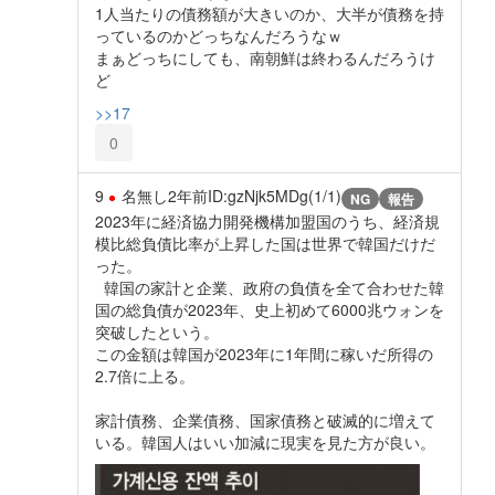
1人当たりの債務額が大きいのか、大半が債務を持
っているのかどっちなんだろうなｗ
まぁどっちにしても、南朝鮮は終わるんだろうけ
ど
>>17
0
9
名無し
2年前
ID:gzNjk5MDg(1/1)
NG
報告
2023年に経済協力開発機構加盟国のうち、経済規
模比総負債比率が上昇した国は世界で韓国だけだ
った。
韓国の家計と企業、政府の負債を全て合わせた韓
国の総負債が2023年、史上初めて6000兆ウォンを
突破したという。
この金額は韓国が2023年に1年間に稼いだ所得の
2.7倍に上る。
家計債務、企業債務、国家債務と破滅的に増えて
いる。韓国人はいい加減に現実を見た方が良い。