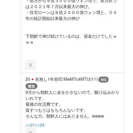
・前月から９兆３０００億ウォン増で、前月比で
は２０２１年７月以来最大の伸び。
・住宅ローンは８兆２０００億ウォン増と、０４
年の統計開始以来最大の伸び
下朝鮮で伸び続けているのは、借金だけでしたｗ
ｗｗ
0
20
名無し
1年前
ID:MwMTc4MTU(1/1)
NG
報告
9月から朝鮮人に金をかさないので、駆け込みかり
いれです。
最後の生活費です。
返すつもりはもちろんないです。
そんな力、朝鮮人にはありません。wwww
>>21
>>24
0