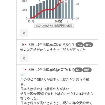
0
10
名無し
2年前
ID:gxODE4MjQ(1/1)
NG
報告
鮮人は高給だから大丈夫って鮮人が言ってた
0
11
名無し
2年前
ID:g0Njg4OTY(1/1)
NG
報告
>>1
この現状で朝鮮人が日本人は貧乏だと言う滑稽
さ。
日本人は借金より貯蓄の方が多い。
そりゃ50か55歳で会社を辞めさせられれば借金も
増えるわな。
日本は税金が高いと言うが、現在の年金受給者で