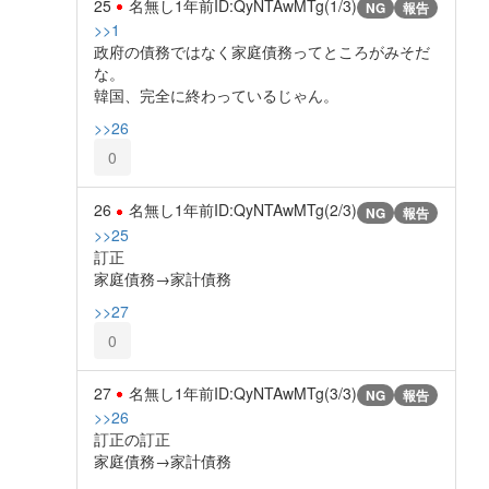
25
名無し
1年前
ID:QyNTAwMTg(1/3)
NG
報告
>>1
政府の債務ではなく家庭債務ってところがみそだ
な。
韓国、完全に終わっているじゃん。
>>26
0
26
名無し
1年前
ID:QyNTAwMTg(2/3)
NG
報告
>>25
訂正
家庭債務→家計債務
>>27
0
27
名無し
1年前
ID:QyNTAwMTg(3/3)
NG
報告
>>26
訂正の訂正
家庭債務→家計債務