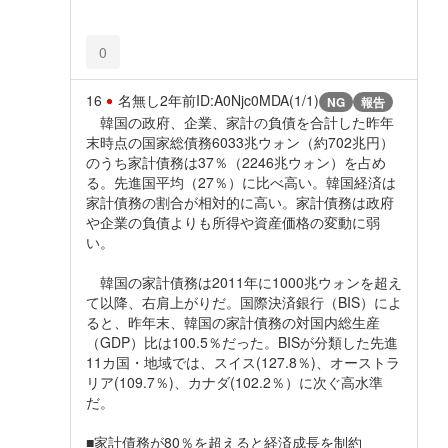
0
16
名無し
2年前
ID:A0Njc0MDA(1/1)
NG
報告
韓国の政府、企業、家計の負債を合計した昨年
末時点の国家総債務6033兆ウォン（約702兆円）
のうち家計債務は37％（2246兆ウォン）を占め
る。先進国平均（27％）に比べ高い。韓国経済は
家計債務の割合が相対的に高い。家計債務は政府
や企業の負債よりも所得や資産価格の変動に弱
い。
韓国の家計債務は2011年に1000兆ウォンを超え
て以降、右肩上がりだ。国際決済銀行（BIS）によ
ると、昨年末、韓国の家計債務の対国内総生産
（GDP）比は100.5％だった。BISが分類した先進
11カ国・地域では、スイス(127.8％)、オーストラ
リア(109.7％)、カナダ(102.2％）に次ぐ高水準
だ。
■家計債務が80％を超えると経済成長を制約