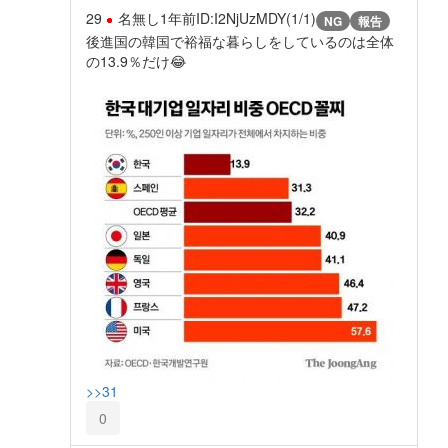
29
名無し
1年前
ID:I2NjUzMDY(1/1)
NG
報告
後進国の韓国で裕福な暮らしをしているのは全体
の13.9％だけ😂
>>31
0