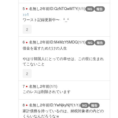
5
名無し
2年前
ID:QzNTQwMTY(1/1)
NG
報告
>>1
ワースト記録更新中〜 ^_^
2
6
名無し
2年前
ID:M4MzY5MDQ(1/1)
NG
報告
借金を返すためだけの人生
やはり韓国人にとっての幸せは、この世に生まれ
てこないこと
2
7
名無し
2年前
(1/1)
このレスは削除されています
8
名無し
2年前
ID:YwNjkyNjY(1/1)
NG
報告
家計債務を持っているのは、納税対象者の内どの
くらいなんだろうなｗ