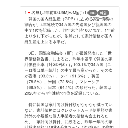
1
名無し
2年前
ID:U5MjEzMjg(1/1)
NG
報告
韓国の国内総生産（GDP）に占める家計債務の
割合が、4年連続で34カ国の先進国及び新興国の
中で1位を記録した。昨年末当時100.1%で、1年前
より少し下がったが、依然として家計債務が国内
総生産を上回る水準だ。
3日、国際金融協会（IIF）が最近発表した「世
界債務報告書」によると、昨年末基準で韓国の家
計債務比率（対GDP比）は100.1%で34カ国（ユ
ーロ圏は単一統計）の中で最も高かった。その次
が香港（93.3%）、タイ（91.6%）、英国
（78.5%）、米国（72.8%）、マレーシア
（68.9%）、日本（64.1%）の順だった。韓国は
2020年から4年連続で1位を記録している。
特に韓国は家計向け貸付額がなかなか減ってい
ない。家計債務にはクレジットカード使用額や家
計外の小規模な個人事業者の債務も含まれるた
め、「家計向け貸付」に絞ると、昨年一年間の家
計貸出残額は18兆4千億ウォン（約2兆円）の増加