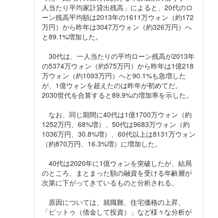
人当たり平均家計貸出残高」によると、20代のロ
ーン残高平均額は2013年の1611万ウォン（約172
万円）から昨年は3047万ウォン（約326万円）へ
と89.1%増加した。
30代は、一人当たりの平均ローン残高が2013年
の5374万ウォン（約575万円）から昨年は1億218
万ウォン（約1093万円）へと90.1%も急増した
が、1億ウォンを超えたのは昨年が初めてだ。
2030世代を合算すると89.9%の増加率を示した。
なお、同じ期間に40代は1億1700万ウォン（約
1252万円、68%増）、50代は9683万ウォン（約
1036万円、30.8%増）、60代以上は8131万ウォン
（約870万円、16.3%増）に増加した。
40代は2020年に1億ウォンを突破したが、結局
のところ、まとまった額の融資を受ける年齢層が
次第に下がってきているものと分析される。
原因については、就職難、住宅価格の上昇、
「ピットゥ（借金して投資）」など様々な分析が