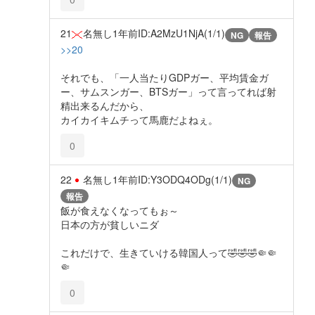
21
名無し
1年前
ID:A2MzU1NjA(1/1)
NG
報告
>>20
それでも、「一人当たりGDPガー、平均賃金ガ
ー、サムスンガー、BTSガー」って言ってれば射
精出来るんだから、
カイカイキムチって馬鹿だよねぇ。
0
22
名無し
1年前
ID:Y3ODQ4ODg(1/1)
NG
報告
飯が食えなくなってもぉ～
日本の方が貧しいニダ
これだけで、生きていける韓国人って🤣🤣🤣🤏🤏
🤏
0