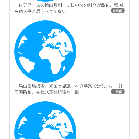
「レアアースの輸出規制」…日中間の対立が激化、韓国
も他人事と思うべきでない
2日前
「烏山基地捜索、米国と協議すべき事案ではない」 韓
国国防相、在韓米軍の抗議を一蹴
1日前