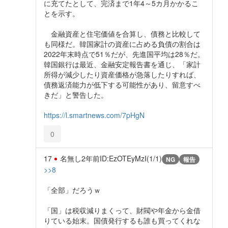
に充てたとして、完済まで1年4～5カ月かかるこ
とを示す。
金融資産と住宅価値を合算し、債務と比較して
も同様だ。韓国家計の資産に占める負債の割合は
2022年末時点で51％だが、先進国平均は28％だ。
韓国銀行は最近、金融安定報告書を通じ、「家計
所得が減少したり資産価格が急落したりすれば、
債務返済能力が低下する可能性があり、留意すべ
きだ」と警告した。
https://l.smartnews.com/7pHgN
0
17
名無し
2年前
ID:EzOTEyMzI(1/1)
NG
報告
>>8
「全部」だろうｗ
「国」は税収減りまくって、財閥や年金から金借
りている始末。国債発行するも誰も買ってくれな