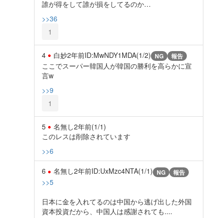
誰が得をして誰が損をしてるのか…
>>36
1
4
白妙
2年前
ID:MwNDY1MDA(1/2)
NG
報告
ここでスーパー韓国人が韓国の勝利を高らかに宣
言w
>>9
1
5
名無し
2年前
(1/1)
このレスは削除されています
>>6
6
名無し
2年前
ID:UxMzc4NTA(1/1)
NG
報告
>>5
日本に金を入れてるのは中国から逃げ出した外国
資本投資だから、中国人は感謝されても....