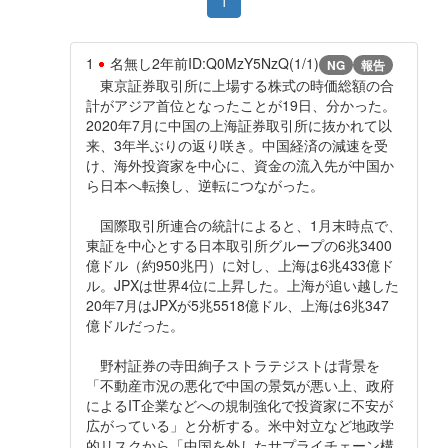
1
1
名無し
2年前
ID:Q0MzY5NzQ(1/1)
NG
報告
東京証券取引所に上場する株式の時価総額の合
計がアジア首位となったことが19日、分かった。
2020年7月に中国の上海証券取引所に抜かれて以
来、3年半ぶりの返り咲き。中国経済の減速を受
け、海外投資家を中心に、資金の流入先が中国か
ら日本へ転換し、逆転につながった。
国際取引所連合の統計によると、1月末時点で、
東証を中心とする日本取引所グループの6兆3400
億ドル（約950兆円）に対し、上海は6兆433億ド
ル。JPXは世界4位に上昇した。上海が追い越した
20年7月はJPXが5兆5518億ドル、上海は6兆347
億ドルだった。
野村証券の寺田絢子ストラテジストは背景を
「不動産市況の悪化で中国の景気が悪い上、政府
によるIT企業などへの規制強化で投資家に不安が
広がっている」と分析する。米中対立など地政学
的リスクから「中国を外したサプライチェーン構