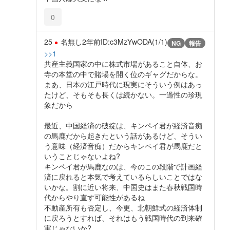
0
25
名無し
2年前
ID:c3MzYwODA(1/1)
NG
報告
>>1
共産主義国家の中に株式市場があること自体、お
寺の本堂の中で賭場を開く位のギャグだからな。
まあ、日本の江戸時代に現実にそういう例はあっ
たけど、そもそも長くは続かない。一過性の珍現
象だから
最近、中国経済の破綻は、キンペイ君が経済音痴
の馬鹿だから起きたという話があるけど、そうい
う意味（経済音痴）だからキンペイ君が馬鹿だと
いうことじゃないよね?
キンペイ君が馬鹿なのは、今のこの段階で計画経
済に戻れると本気で考えているらしいことではな
いかな。割に近い将来、中国史はまた春秋戦国時
代からやり直す可能性があるね
不動産所有も否定し、今更、北朝鮮式の経済体制
に戻ろうとすれば、それはもう戦国時代の到来確
実じゃないか?