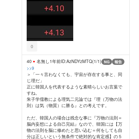
0
40
名無し
1年前
ID:AzNDYzMTQ(1/1)
NG
報告
>>9
＞「一々言わなくても、宇宙が存在する事と、同
じ理だ」
正に韓国人を代表するような素晴らしいお言葉で
すね。
朱子学儒教による理気二元論では『理（万物の法
則）は気（物質）に勝る』との考えです。
ただ、韓国人の場合は残念な事に『万物の法則＝
脳内妄想による自己完結』なので、韓国には【万
物の法則を脳に修めたと思い込む＝何をしても自
分は正しいという無条件で絶対的な肯定感】の５