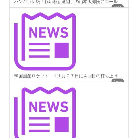
ハンギョレ紙「れいわ新選組」の山本太郎氏にエール
5res
韓国国産ロケット １１月２７日に４回目の打ち上げ
1res