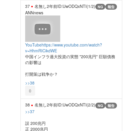
37
名無し
2年前
ID:UwODQxNTI(1/2)
NG
報告
ANNnews
YouTube
https://www.youtube.com/watch?
v=HhmRICikdWE
中国インフラ過大投資の実態 "200兆円" 巨額債務
の影響は
打開策は戦争か？
>>38
0
38
名無し
2年前
ID:UwODQxNTI(2/2)
NG
報告
>>37
誤 200兆円
正 2000兆円