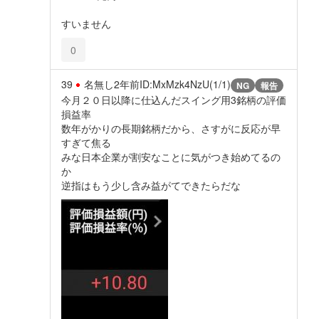
すいません
0
39
名無し
2年前
ID:MxMzk4NzU(1/1)
NG
報告
今月２０日以降に仕込んだスイング用3銘柄の評価
損益率
数年がかりの長期銘柄だから、さすがに反応が早
すぎて焦る
みな日本企業が割安なことに気がつき始めてるの
か
逆指はもう少し含み益がてできたらだな