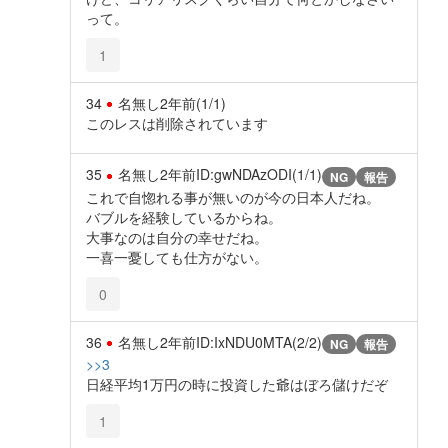
って。
1
34
名無し
2年前
(1/1)
このレスは削除されています
35
名無し
2年前
ID:gwNDAzODI(1/1)
NG
報告
これで自惚れる事が無いのが今の日本人だね。
バブルを経験しているからね。
大事なのは自分の幸せだね。
一喜一憂しても仕方がない。
0
36
名無し
2年前
ID:IxNDU0MTA(2/2)
NG
報告
>>3
日経平均1万円の時に投資した爺はぼろ儲けだぞ
1