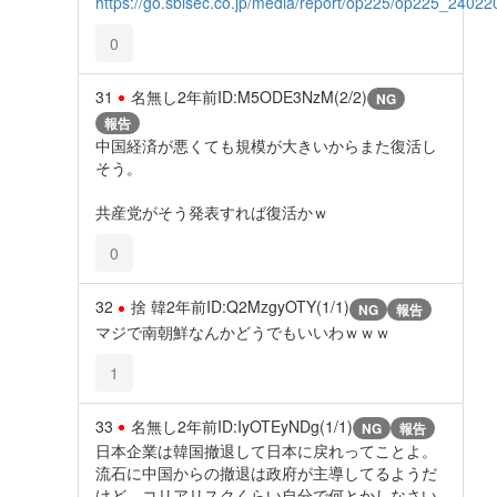
https://go.sbisec.co.jp/media/report/op225/op225_24022
0
31
名無し
2年前
ID:M5ODE3NzM(2/2)
NG
報告
中国経済が悪くても規模が大きいからまた復活し
そう。
共産党がそう発表すれば復活かｗ
0
32
捨 韓
2年前
ID:Q2MzgyOTY(1/1)
NG
報告
マジで南朝鮮なんかどうでもいいわｗｗｗ
1
33
名無し
2年前
ID:IyOTEyNDg(1/1)
NG
報告
日本企業は韓国撤退して日本に戻れってことよ。
流石に中国からの撤退は政府が主導してるようだ
けど、コリアリスクくらい自分で何とかしなさい