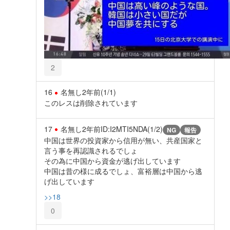
2
16
名無し
2年前
(1/1)
このレスは削除されています
17
名無し
2年前
ID:I2MTI5NDA(1/2)
NG
報告
中国は世界の投資家から信用が無い、共産国家と
言う事を再認識されるでしょ
その為に中国から資金が逃げ出しています
中国は昔の様に成るでしょ、富裕層は中国から逃
げ出しています
>>18
0