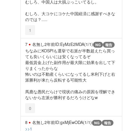
むしろ、中国人は大損ぶっこいてるし。
むしろ、大コケにコケた中国経済に感謝すべきな
のでは？.....
1
7
名無し
2年前
ID:EyMzE2MDA(1/1)
NG
報告
ちなみにKOSPIも選挙で右派が半数超えたら買っ
ても良いくらいには安くなってるぞ
最低賃金上げた副作用が最大限に効果を出して下
りまくったからな
怖いのは不動産くらいになってるし米利下げと右
派勝利が来たら反転する可能性大
馬鹿な愚民だらけで現状の痛みの原因を理解でき
ないから左派が勝利するだろうけどなw
0
8
名無し
2年前
ID:gxMjEwODA(1/1)
NG
報告
>>1