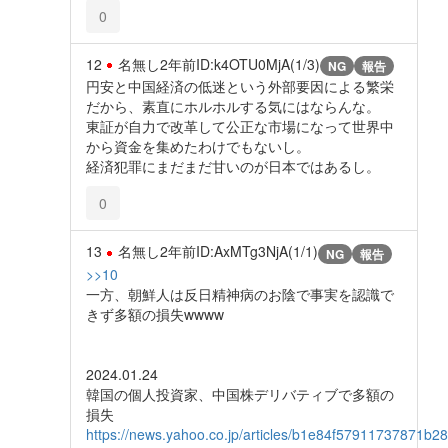
0
12
名無し
2年前
ID:k4OTU0MjA(1/3)
NG
報告
円安と中国経済の低迷という外部要因による繁栄
だから、素直にホルホルする気にはならんな。
東証が自力で改革して公正な市場になって世界中
から資金を集めたわけでもないし。
経済犯罪にまだまだ甘いのが日本ではあるし。
0
13
名無し
2年前
ID:AxMTg3NjA(1/1)
NG
報告
>>10
一方、朝鮮人は反日精神病のお陰で事実を認識で
きず多額の損失wwww
2024.01.24
韓国の個人投資家、中国株デリバティブで多額の
損失
https://news.yahoo.co.jp/articles/b1e84f57911737871b