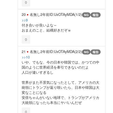
0
20
名無し
2年前
ID:UxOTAyMDA(1/2)
NG
報告
>>9
付き合いが良いよな～
おまえのこと、結構好きだぞｗ
0
21
名無し
2年前
ID:UxOTAyMDA(2/2)
NG
報告
>>10
いや、でもな、今の日本や韓国では、かつての中
国のように世界経済を牽引できないのだよ
人口が違いすぎるし
世界がまた不景気になったとして、アメリカの大
統領にトランプが返り咲いたら、日本や韓国は大
変なことになる
安倍ちゃんがいない地球で、トランプがアメリカ
大統領になったら本当にヤバいんだぜ
0