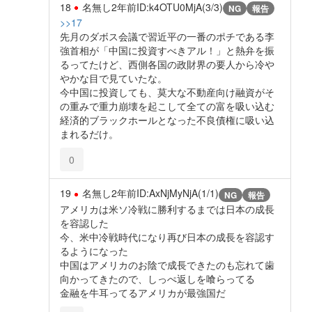
18
名無し
2年前
ID:k4OTU0MjA(3/3)
NG
報告
>>17
先月のダボス会議で習近平の一番のポチである李
強首相が「中国に投資すべきアル！」と熱弁を振
るってたけど、西側各国の政財界の要人から冷や
やかな目で見ていたな。
今中国に投資しても、莫大な不動産向け融資がそ
の重みで重力崩壊を起こして全ての富を吸い込む
経済的ブラックホールとなった不良債権に吸い込
まれるだけ。
0
19
名無し
2年前
ID:AxNjMyNjA(1/1)
NG
報告
アメリカは米ソ冷戦に勝利するまでは日本の成長
を容認した
今、米中冷戦時代になり再び日本の成長を容認す
るようになった
中国はアメリカのお陰で成長できたのも忘れて歯
向かってきたので、しっぺ返しを喰らってる
金融を牛耳ってるアメリカが最強国だ