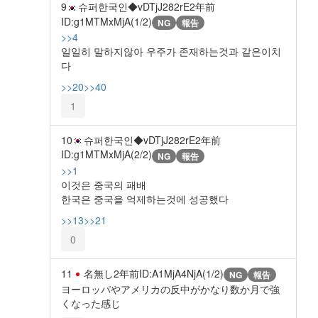
9
슈퍼한국인◆vDTjJ282rE
2年前
ID:g1MTMxMjA(1/2)
NG
報告
>>4
일일히 말하지않아 우주가 존재하는것과 같은이치
다
>>20
>>40
1
10
슈퍼한국인◆vDTjJ282rE
2年前
ID:g1MTMxMjA(2/2)
NG
報告
>>1
이것은 중국의 패배
한국은 중국을 억제하는것에 성공했다
>>13
>>21
0
11
名無し
2年前
ID:A1MjA4NjA(1/2)
NG
報告
ヨーロッパやアメリカの反中がかなり数か月で強
くなった感じ