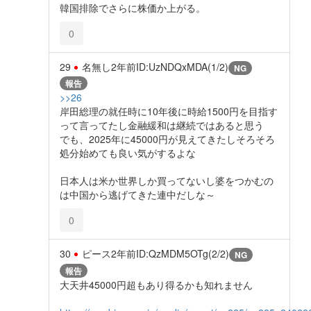
韓国排除でさらに株価か上がる。
0
29
名無し
2年前
ID:UzNDQxMDA(1/2)
NG
報告
>>26
岸田総理の就任時に10年後に時給1500円を目指す
って言ってたし金融緩和は継続ではあると思う
でも、2025年に45000円が見えてきたしそろそろ
処分始めても良い気がするよな
日本人は米か世界しか買ってないし婆をつかむの
は中国から逃げてきた連中だしな～
0
30
ピース
2年前
ID:QzMDM5OTg(2/2)
NG
報告
大天井45000円超もあり得るかも知れません