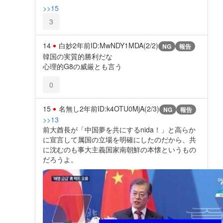
>>15
3
14
白妙
2年前
ID:MwNDY1MDA(2/2)
NG
報告
韓国の実質的勝利だな
心理的G8の威厳とも言う
0
15
名無し
2年前
ID:k4OTU0MjA(2/3)
NG
報告
>>13
前大酋長が「中国夢を共にするnida！」と高らか
に宣言して属国の立場を明確にしたのだから、共
に沈むのも事大主義国家南朝鮮の本懐というもの
だろうよ。