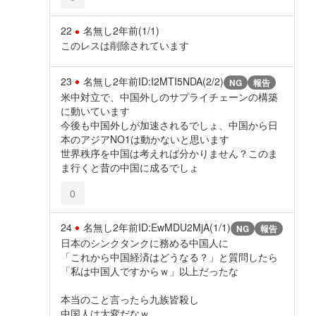
22
名無し
2年前
(1/1)
このレスは削除されています
23
名無し
2年前
ID:I2MTI5NDA(2/2)
NG
報告
米中対立で、中国外しのサプライチェーンの構築
に動いています
今後も中国外しが加速されるでしょ、中国から日
本のアジアNO1は動かないと思います
世界秩序を中国は考えれば分かりません？このま
ま行くと昔の中国に成るでしょ
0
24
名無し
2年前
ID:EwMDU2MjA(1/1)
NG
報告
日本のシンクタンクに務める中国人に
「これから中国経済はどうなる？」と質問したら
「私は中国人ですからｗ」以上だったな
本当のこと言ったら九族皆殺し
中国人は大変だなｗ