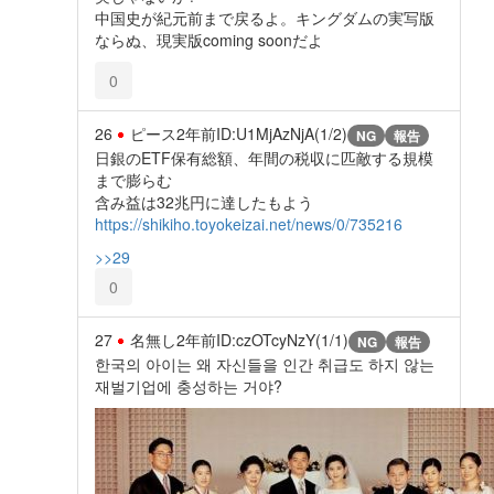
中国史が紀元前まで戻るよ。キングダムの実写版
ならぬ、現実版coming soonだよ
0
26
ピース
2年前
ID:U1MjAzNjA(1/2)
NG
報告
日銀のETF保有総額、年間の税収に匹敵する規模
まで膨らむ
含み益は32兆円に達したもよう
https://shikiho.toyokeizai.net/news/0/735216
>>29
0
27
名無し
2年前
ID:czOTcyNzY(1/1)
NG
報告
한국의 아이는 왜 자신들을 인간 취급도 하지 않는
재벌기업에 충성하는 거야?