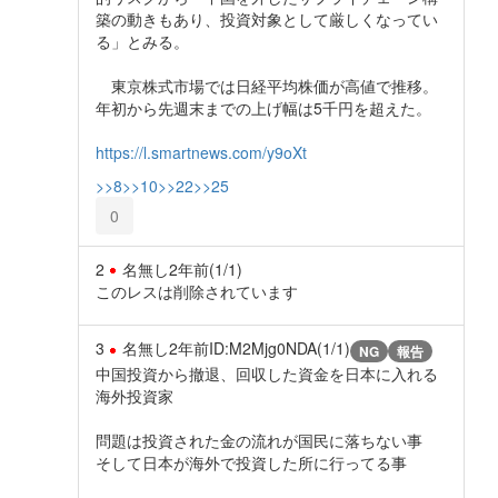
築の動きもあり、投資対象として厳しくなってい
る」とみる。
東京株式市場では日経平均株価が高値で推移。
年初から先週末までの上げ幅は5千円を超えた。
https://l.smartnews.com/y9oXt
>>8
>>10
>>22
>>25
0
2
名無し
2年前
(1/1)
このレスは削除されています
3
名無し
2年前
ID:M2Mjg0NDA(1/1)
NG
報告
中国投資から撤退、回収した資金を日本に入れる
海外投資家
問題は投資された金の流れが国民に落ちない事
そして日本が海外で投資した所に行ってる事