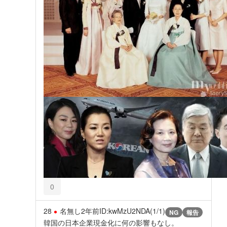
0
28
名無し
2年前
ID:kwMzU2NDA(1/1)
NG
報告
韓国の日本企業現金化に何の影響もなし。