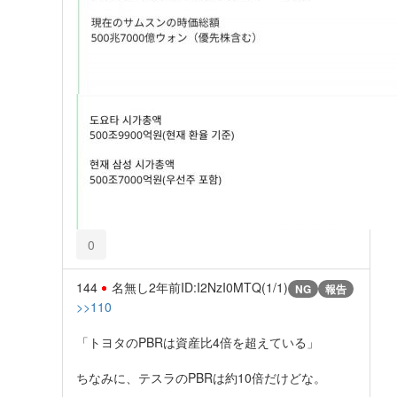
0
144
名無し
2年前
ID:I2NzI0MTQ(1/1)
NG
報告
>>110
「トヨタのPBRは資産比4倍を超えている」
ちなみに、テスラのPBRは約10倍だけどな。