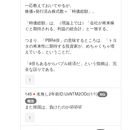
一応教えておいてやるが、
株価×発行済み株式数＝「時価総額」。
「時価総額」は、（理論上では）「会社が将来稼
ぐと期待される、利益の総合計」と一致する。
つまり、「PBR4倍」の意味するところは、「トヨ
タの将来性に期待する投資家が、めちゃくちゃ増
えている」ということだ。
「4倍もあるからバブル経済だ」という指摘は、完
全な誤りである。
1
145
名無し
2年前
ID:UxNTM2ODc(1/1)
NG
報告
また韓国は、負けたのか🤣🤣🤣
1