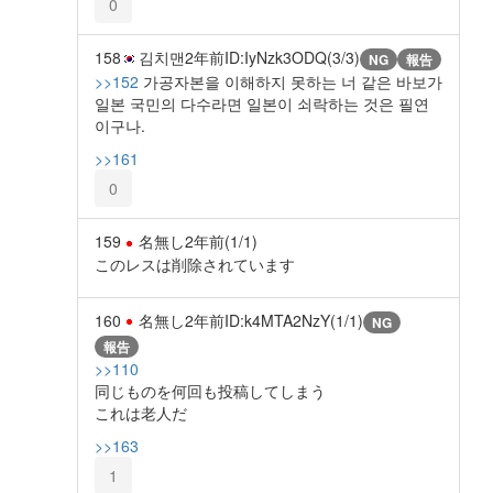
0
158
김치맨
2年前
ID:IyNzk3ODQ(3/3)
NG
報告
>>152
가공자본을 이해하지 못하는 너 같은 바보가
일본 국민의 다수라면 일본이 쇠락하는 것은 필연
이구나.
>>161
0
159
名無し
2年前
(1/1)
このレスは削除されています
160
名無し
2年前
ID:k4MTA2NzY(1/1)
NG
報告
>>110
同じものを何回も投稿してしまう
これは老人だ
>>163
1