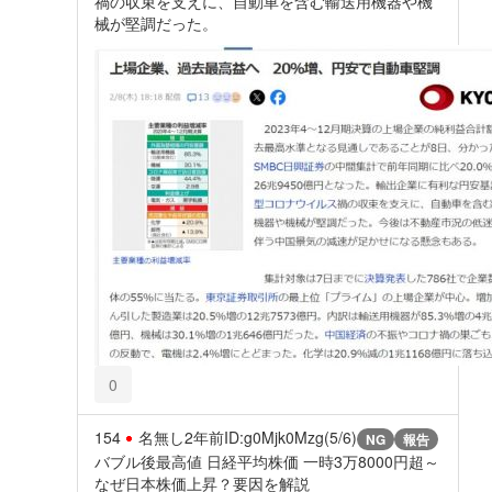
禍の収束を支えに、自動車を含む輸送用機器や機
械が堅調だった。
0
154
名無し
2年前
ID:g0Mjk0Mzg(5/6)
NG
報告
バブル後最高値 日経平均株価 一時3万8000円超～
なぜ日本株価上昇？要因を解説