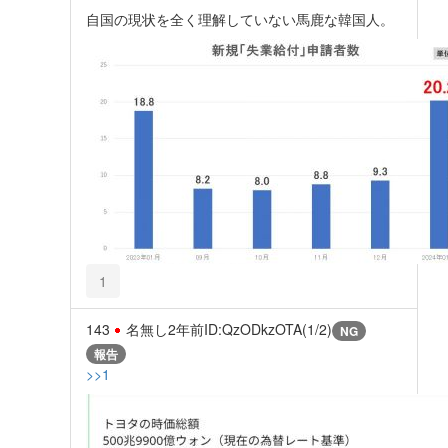
自国の現状を全く理解していない馬鹿な韓国人。
1
143
名無し
2年前
ID:QzODkzOTA(1/2)
NG
報告
>>1