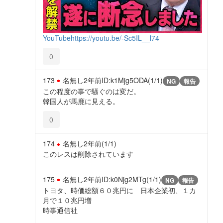
YouTube
https://youtu.be/-Sc5IL__l74
0
173
名無し
2年前
ID:k1Mjg5ODA(1/1)
NG
報告
この程度の事で騒ぐのは変だ。
韓国人が馬鹿に見える。
0
174
名無し
2年前
(1/1)
このレスは削除されています
175
名無し
2年前
ID:k0Njg2MTg(1/1)
NG
報告
トヨタ、時価総額６０兆円に 日本企業初、１カ
月で１０兆円増
時事通信社