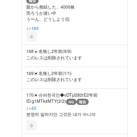
報告
親から相続した、4000株
売ろうか迷い中
う〜ん、どうしよう🤔
>>169
0
168
名無し
2年前
(9/9)
このレスは削除されています
169
名無し
2年前
(1/1)
このレスは削除されています
170
슈퍼한국인◆vDTjJ282rE
2年前
ID:g1MTk4MTY(2/2)
NG
報告
>>43
분명히 말하지만 그것은 내가 아니야
0