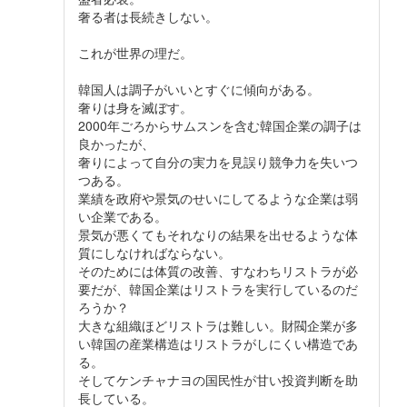
奢る者は長続きしない。
これが世界の理だ。
韓国人は調子がいいとすぐに傾向がある。
奢りは身を滅ぼす。
2000年ごろからサムスンを含む韓国企業の調子は
良かったが、
奢りによって自分の実力を見誤り競争力を失いつ
つある。
業績を政府や景気のせいにしてるような企業は弱
い企業である。
景気が悪くてもそれなりの結果を出せるような体
質にしなければならない。
そのためには体質の改善、すなわちリストラが必
要だが、韓国企業はリストラを実行しているのだ
ろうか？
大きな組織ほどリストラは難しい。財閥企業が多
い韓国の産業構造はリストラがしにくい構造であ
る。
そしてケンチャナヨの国民性が甘い投資判断を助
長している。