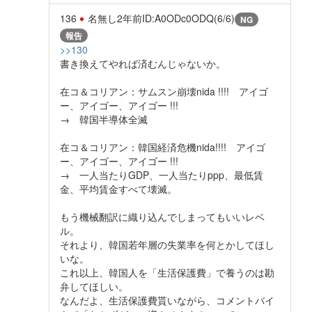
136
名無し
2年前
ID:A0ODc0ODQ(6/6)
NG
報告
>>130
書き換えてやれば済むんじゃないか。
在コ＆コリアン：サムスン崩壊nida !!!! アイゴ
ー、アイゴー、アイゴー !!!
→ 韓国半導体全滅
在コ＆コリアン：韓国経済危機nida!!!! アイゴ
ー、アイゴー、アイゴー !!!
→ 一人当たりGDP、一人当たりppp、最低賃
金、平均賃金すべて壊滅。
もう機械翻訳に織り込んでしまってもいいレベ
ル。
それより、韓国若年層の失業率を何とかしてほし
いな。
これ以上、韓国人を「生活保護費」で養うのは勘
弁してほしい。
なんだよ、生活保護費貰いながら、コメントバイ