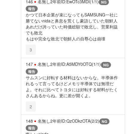
146
名無し
2年前
ID:EwOTc3MDI(1/1)
NG
報告
かつて日本企業が束になってもSAMSUNG一社に
勝てないnidaと鼻息を荒くし豪語していた朝鮮人
あれだけ誇っていた時価総額で敗北し、営業利益
でも敗北
もはや完全な敗北で朝鮮人の自尊心は崩壊
3
147
名無し
2年前
ID:A5MDY0OTQ(1/1)
NG
報告
サムスンに好転する材料はないからな。半導体作
れるって言ってるけどメモリ半導体では無理だ
よ。それに比べてトヨタには好転する材料がたく
さんあるからね。更に差が開くよ。
2
148
名無し
2年前
ID:QzODkzOTA(2/2)
NG
報告