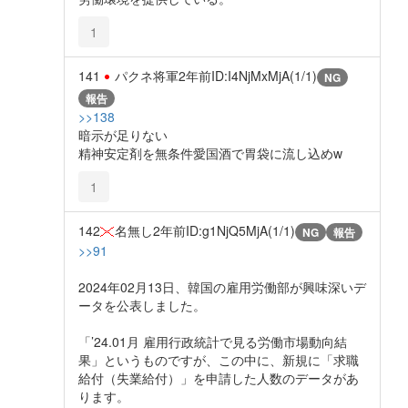
1
141
パクネ将軍
2年前
ID:I4NjMxMjA(1/1)
NG
報告
>>138
暗示が足りない
精神安定剤を無条件愛国酒で胃袋に流し込めw
1
142
名無し
2年前
ID:g1NjQ5MjA(1/1)
NG
報告
>>91
2024年02月13日、韓国の雇用労働部が興味深いデ
ータを公表しました。
「’24.01月 雇用行政統計で見る労働市場動向結
果」というものですが、この中に、新規に「求職
給付（失業給付）」を申請した人数のデータがあ
ります。