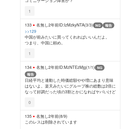
コミニケーション障害か？
1
133
名無し
2年前
ID:IzMzkyNTA(3/3)
NG
報告
>>129
中国が前みたいに買ってくれればいいんだよ。
つまり、中国に頼め。
1
134
名無し
2年前
ID:MzNTEzMjg(1/1)
NG
報告
日経平均と連動した時価総額やや増にあまり意味
はないよ。楽天みたいにグループ株の総数は2倍に
なって好調だった頃の3割とかになればヤバいけど
0
135
名無し
2年前
(8/9)
このレスは削除されています