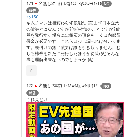
171
名無し
2年前
ID:g1OTkyOQ=(1/1)
NG
報告
>>150
キムチマンは相変わらず低能だ(笑)まず日本企業
の債券とはなんですか?(笑)社債のことですか?債
券を発行する場合には相応の預金もしくは内部留
保金が必要です。これらは少し調べれば分かりま
す。裏付けの無い債券は誰も引き取りません。む
しろ株券を新たに発行したほうが得策(笑)そんな
事も理解出来ないのでしょうか(笑)
0
172
名無し
2年前
ID:MwMjgwNjU(1/1)
NG
報告
これ見とけ