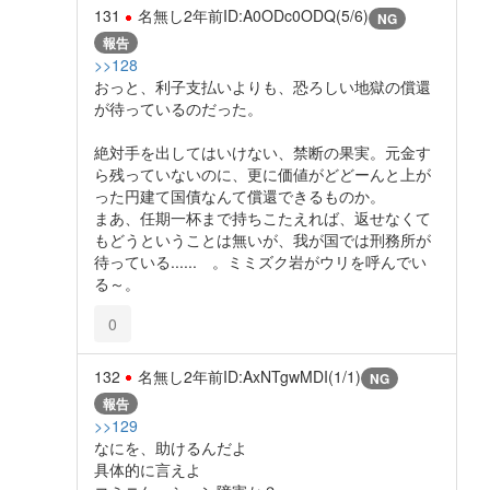
131
名無し
2年前
ID:A0ODc0ODQ(5/6)
NG
報告
>>128
おっと、利子支払いよりも、恐ろしい地獄の償還
が待っているのだった。
絶対手を出してはいけない、禁断の果実。元金す
ら残っていないのに、更に価値がどどーんと上が
った円建て国債なんて償還できるものか。
まあ、任期一杯まで持ちこたえれば、返せなくて
もどうということは無いが、我が国では刑務所が
待っている...... 。ミミズク岩がウリを呼んでい
る～。
0
132
名無し
2年前
ID:AxNTgwMDI(1/1)
NG
報告
>>129
なにを、助けるんだよ
具体的に言えよ