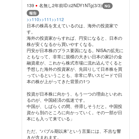
139
名無し
2年前
ID:c2NDY1NTg(3/3)
NG
報告
>>110
>>111
>>112
日本の株高を支えているのは、海外の投資家で
す。
海外の投資家からすれば、円安になると、日本の
株が安くなるから買いやすくなる。
円安が日本株のプラス要因になる。NISAの拡充に
ともなって、非常に規模の大きい日本の家計の金
融資産が、これから株式市場に流れ込んでくると
予想した海外の投資家が、先回りして日本株を買
っているということも、非常に早いスピードで日
本の株が上がってきた背景の1つ
投資が日本株に向かう、もう一つの理由といわれ
るのが、中国経済の低迷です。
中国が、しばらくの間、停滞しそうだと。中国投
資から別のところに向かっていく。その一部が日
本にも入って来ている」
ただ、“バブル期以来”という言葉には、不吉な響
きが含まれます。