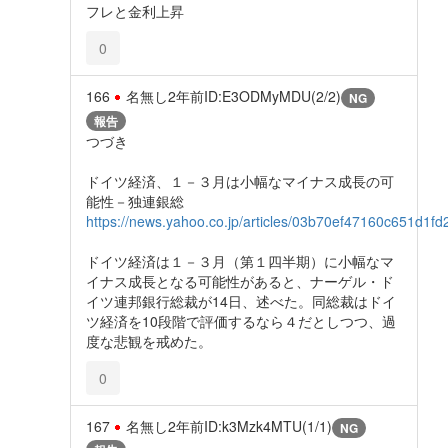
フレと金利上昇
0
166
名無し
2年前
ID:E3ODMyMDU(2/2)
NG
報告
つづき
ドイツ経済、１－３月は小幅なマイナス成長の可
能性－独連銀総
https://news.yahoo.co.jp/articles/03b70ef47160c651d1f
ドイツ経済は１－３月（第１四半期）に小幅なマ
イナス成長となる可能性があると、ナーゲル・ド
イツ連邦銀行総裁が14日、述べた。同総裁はドイ
ツ経済を10段階で評価するなら４だとしつつ、過
度な悲観を戒めた。
0
167
名無し
2年前
ID:k3Mzk4MTU(1/1)
NG