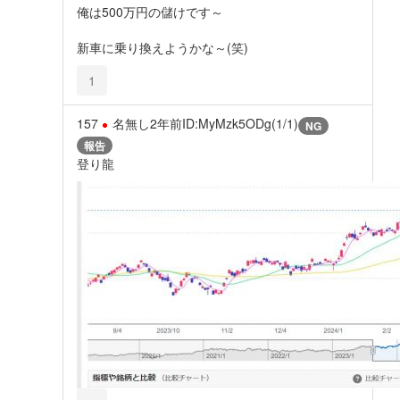
俺は500万円の儲けです～
新車に乗り換えようかな～(笑)
1
157
名無し
2年前
ID:MyMzk5ODg(1/1)
NG
報告
登り龍