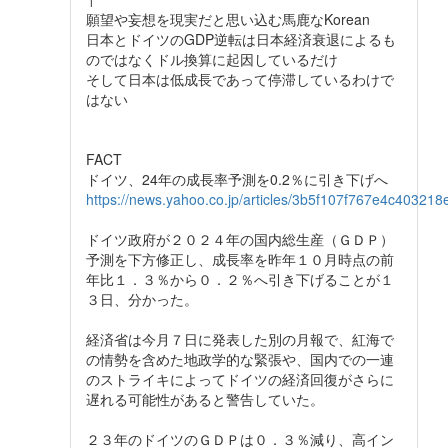
願望や妄想を現実だと思い込む馬鹿なKorean
日本とドイツのGDP逆転は日本経済衰退によるも
のではなくドル換算に起因しているだけ
そして日本は低成長であって停滞しているわけで
はない
FACT
ドイツ、24年の成長率予測を0.2％に引き下げへ
https://news.yahoo.co.jp/articles/3b5f107f767e4c4032
ドイツ政府が２０２４年の国内総生産（ＧＤＰ）
予測を下方修正し、成長率を昨年１０月時点の前
年比１．３％から０．２％へ引き下げることが１
３日、分かった。
経済省は今月７日に発表した別の月報で、紅海で
の情勢を含めた地政学的な緊張や、国内での一連
のストライキによってドイツの経済回復がさらに
遅れる可能性があると警告していた。
２３年のドイツのＧＤＰは０．３％減り、高イン