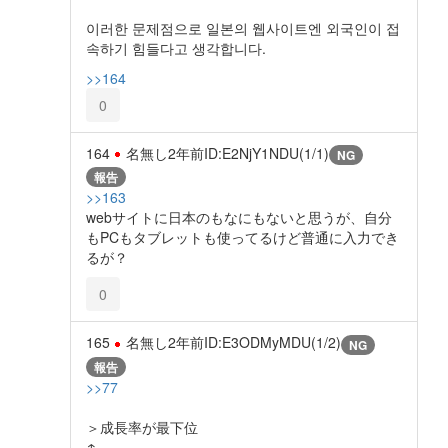
이러한 문제점으로 일본의 웹사이트엔 외국인이 접
속하기 힘들다고 생각합니다.
>>164
0
164
名無し
2年前
ID:E2NjY1NDU(1/1)
NG
報告
>>163
webサイトに日本のもなにもないと思うが、自分
もPCもタブレットも使ってるけど普通に入力でき
るが？
0
165
名無し
2年前
ID:E3ODMyMDU(1/2)
NG
報告
>>77
＞成長率が最下位
↑