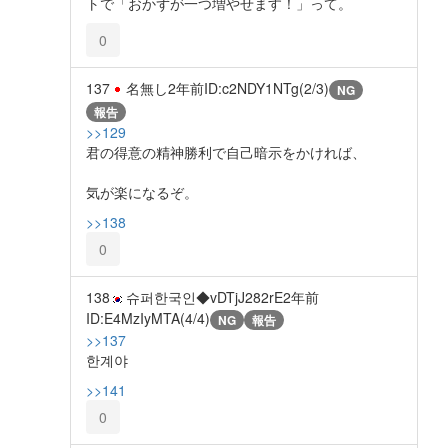
トで「おかずが一つ増やせます！」って。
0
137
名無し
2年前
ID:c2NDY1NTg(2/3)
NG
報告
>>129
君の得意の精神勝利で自己暗示をかければ、
気が楽になるぞ。
>>138
0
138
슈퍼한국인◆vDTjJ282rE
2年前
ID:E4MzIyMTA(4/4)
NG
報告
>>137
한계야
>>141
0