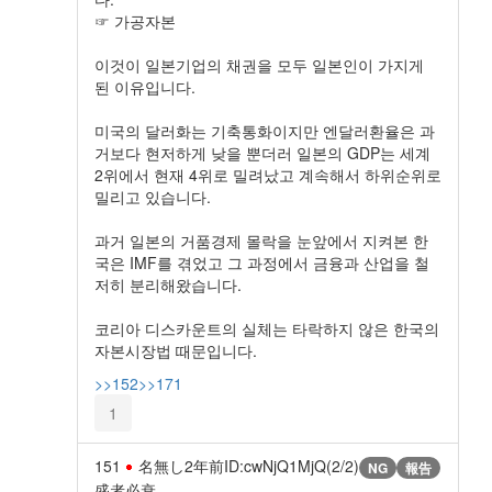
☞ 가공자본
이것이 일본기업의 채권을 모두 일본인이 가지게
된 이유입니다.
미국의 달러화는 기축통화이지만 엔달러환율은 과
거보다 현저하게 낮을 뿐더러 일본의 GDP는 세계
2위에서 현재 4위로 밀려났고 계속해서 하위순위로
밀리고 있습니다.
과거 일본의 거품경제 몰락을 눈앞에서 지켜본 한
국은 IMF를 겪었고 그 과정에서 금융과 산업을 철
저히 분리해왔습니다.
코리아 디스카운트의 실체는 타락하지 않은 한국의
자본시장법 때문입니다.
>>152
>>171
1
151
名無し
2年前
ID:cwNjQ1MjQ(2/2)
NG
報告
盛者必衰。