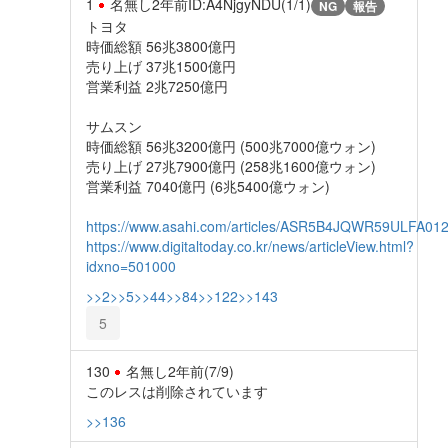
1
名無し
2年前
ID:A4NjgyNDU(1/1)
NG
報告
トヨタ
時価総額 56兆3800億円
売り上げ 37兆1500億円
営業利益 2兆7250億円
サムスン
時価総額 56兆3200億円 (500兆7000億ウォン)
売り上げ 27兆7900億円 (258兆1600億ウォン)
営業利益 7040億円 (6兆5400億ウォン)
https://www.asahi.com/articles/ASR5B4JQWR59ULFA012
https://www.digitaltoday.co.kr/news/articleView.html?
idxno=501000
>>2
>>5
>>44
>>84
>>122
>>143
5
130
名無し
2年前
(7/9)
このレスは削除されています
>>136