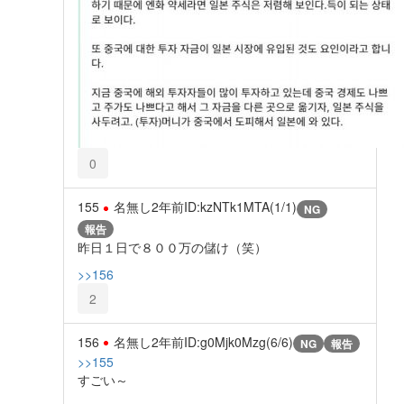
0
155
名無し
2年前
ID:kzNTk1MTA(1/1)
NG
報告
昨日１日で８００万の儲け（笑）
>>156
2
156
名無し
2年前
ID:g0Mjk0Mzg(6/6)
NG
報告
>>155
すごい～