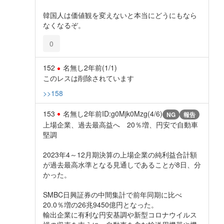
韓国人は価値観を変えないと本当にどうにもなら
なくなるぞ。
0
152
名無し
2年前
(1/1)
このレスは削除されています
>>158
153
名無し
2年前
ID:g0Mjk0Mzg(4/6)
NG
報告
上場企業、過去最高益へ 20％増、円安で自動車
堅調
2023年4～12月期決算の上場企業の純利益合計額
が過去最高水準となる見通しであることが8日、分
かった。
SMBC日興証券の中間集計で前年同期に比べ
20.0％増の26兆9450億円となった。
輸出企業に有利な円安基調や新型コロナウイルス