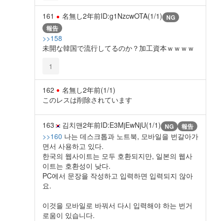
161
名無し
2年前
ID:g1NzcwOTA(1/1)
NG
報告
>>158
未開な韓国で流行してるのか？加工資本ｗｗｗｗ
1
162
名無し
2年前
(1/1)
このレスは削除されています
163
김치맨
2年前
ID:E3MjEwNjU(1/1)
NG
報告
>>160
나는 데스크톱과 노트북, 모바일을 번갈아가
면서 사용하고 있다.
한국의 웹사이트는 모두 호환되지만, 일본의 웹사
이트는 호환성이 낮다.
PC에서 문장을 작성하고 입력하면 입력되지 않아
요.
이것을 모바일로 바꿔서 다시 입력해야 하는 번거
로움이 있습니다.