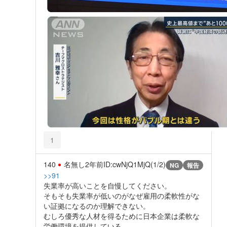
1
140
名無し
2年前
ID:cwNjQ1MjQ(1/2)
NG
報告
>>91
失業率が高いことを自慢してください。
そもそも失業率が低いのがなぜ雇用の柔軟性がな
い証拠になるのか理解できない。
むしろ優秀な人材を得るために日本企業は柔軟な
労働環境を提供している。