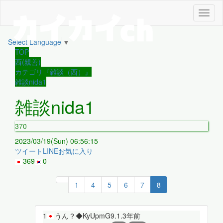
メ
ニ
ュ
Select Language
▼
ー
TOP
西(親善)
カテゴリ『雑談（西）』
雑談nida1
雑談nida1
370
2023/03/19(Sun) 06:56:15
ツイート
LINE
お気に入り
369
0
1
4
5
6
7
8
1
うん？◆KyUpmG9.1.
3年前