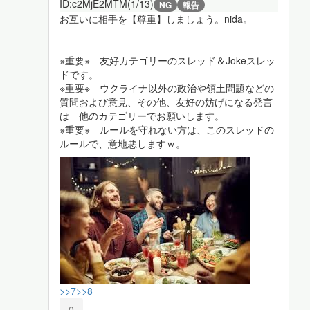
ID:c2MjE2MTM(1/13)
NG
報告
お互いに相手を【尊重】しましょう。nida。
※重要※ 友好カテゴリーのスレッド＆Jokeスレッ
ドです。
※重要※ ウクライナ以外の政治や領土問題などの
質問および意見、その他、友好の妨げになる発言
は 他のカテゴリーでお願いします。
※重要※ ルールを守れない方は、このスレッドの
ルールで、意地悪しますｗ。
>>7
>>8
0