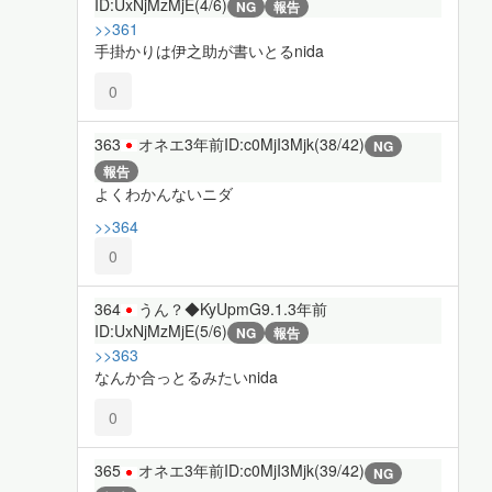
ID:UxNjMzMjE(4/6)
NG
報告
>>361
手掛かりは伊之助が書いとるnida
0
363
オネエ
3年前
ID:c0MjI3Mjk(38/42)
NG
報告
よくわかんないニダ
>>364
0
364
うん？◆KyUpmG9.1.
3年前
ID:UxNjMzMjE(5/6)
NG
報告
>>363
なんか合っとるみたいnida
0
365
オネエ
3年前
ID:c0MjI3Mjk(39/42)
NG