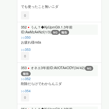
でも使ったこと無いニダ
0
352
うん？◆KyUpmG9.1.
3年前
ID:AwMzA4NzI(1/3)
NG
報告
>>350
お疲れ様nida
>>353
0
353
オネエ
3年前
ID:A0OTA4ODY(34/42)
NG
報告
>>352
削除だらけでわからんニダ
>>354
0