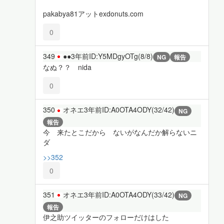
pakabya81アットexdonuts.com
0
349
●●
3年前
ID:Y5MDgyOTg(8/8)
NG
報告
なぬ？？ nida
0
350
オネエ
3年前
ID:A0OTA4ODY(32/42)
NG
報告
今 来たとこだから ないがなんだか解らないニ
ダ
>>352
0
351
オネエ
3年前
ID:A0OTA4ODY(33/42)
NG
報告
伊之助ツイッターのフォローだけはした