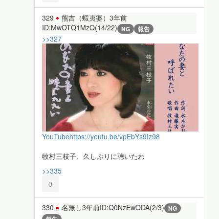
329
熊吉（蝦夷婆）
3年前
ID:MwOTQ1MzQ(14/22)
NG
報告
>>327
YouTube
https://youtu.be/vpEbYs9Iz98
牧村三枝子、久しぶりに聴いたわ
>>335
0
330
名無し
3年前
ID:Q0NzEwODA(2/3)
NG