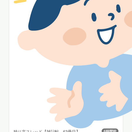
独り言スレッド【雑記帖 63冊目】
6時間前