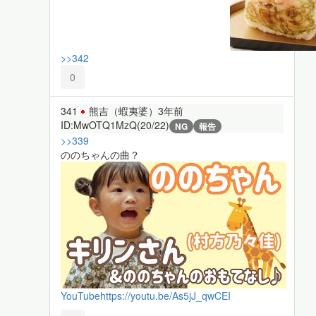
>>342
0
341
熊吉（蝦夷婆）
3年前
ID:MwOTQ1MzQ(20/22)
NG
報告
>>339
ののちゃんの曲？
YouTube
https://youtu.be/As5jJ_qwCEI