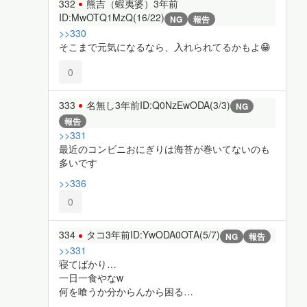
332
熊吉（蝦夷婆）
3年前
ID:MwOTQ1MzQ(16/22)
NG
報告
>>330
そこまで元気になるなら、入れられてるかもよ😁
0
333
名無し
3年前
ID:Q0NzEwODA(3/3)
NG
報告
>>331
最近のコンビニおにぎりは海苔が巻いてないのも
多いです
>>336
0
334
タコ
3年前
ID:YwODA0OTA(5/7)
NG
報告
>>331
寝てばかり…
一日一食やなw
何を喰うか分からんから困る…