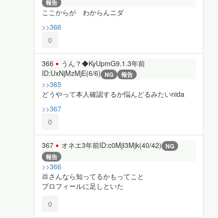
報告
ここからが わからんニダ
>>366
0
366
うん？◆KyUpmG9.1.
3年前
ID:UxNjMzMjE(6/6)
NG
報告
>>365
どうやって本人確認するか悩んどるみたいnida
>>367
0
367
オネエ
3年前
ID:c0MjI3Mjk(40/42)
NG
報告
>>366
💩さんなら知ってるかもってこと
プロフィールに足しといた
0