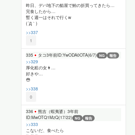
昨日、デパ地下の鮨屋で鮪の折買ってきたら…
完食したから…
暫く週一はそれで行くw
(´Д｀)
>>337
1
335
タコ
3年前
ID:YwODA0OTA(6/7)
NG
報告
>>329
厚化粧の女👩…
好きや…
😳
>>338
0
336
熊吉（蝦夷婆）
3年前
ID:MwOTQ1MzQ(17/22)
NG
報告
>>333
こないだ、食べたら