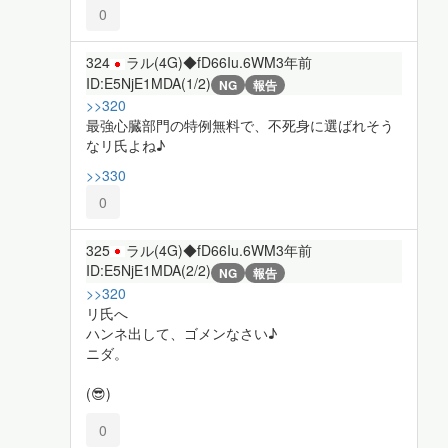
0
324
ラル(4G)◆fD66Iu.6WM
3年前
ID:E5NjE1MDA(1/2)
NG
報告
>>320
最強心臓部門の特例無料で、不死身に選ばれそう
なリ氏よね♪
>>330
0
325
ラル(4G)◆fD66Iu.6WM
3年前
ID:E5NjE1MDA(2/2)
NG
報告
>>320
リ氏へ
ハンネ出して、ゴメンなさい♪
ニダ。
(😎)
0