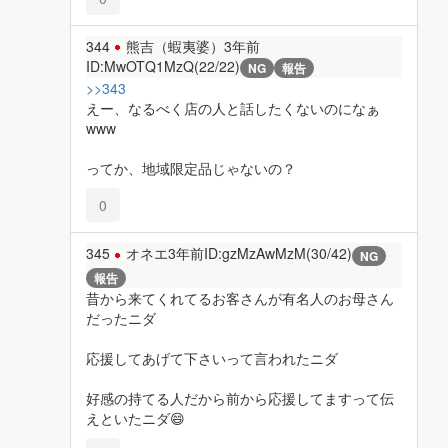
344
熊吉（蝦夷婆）
3年前
ID:MwOTQ1MzQ(22/22)
NG
報告
>>343
えー、なるべく店の人と話したくないのになぁ
www
ってか、地域限定品じゃないの？
0
345
オネエ
3年前
ID:gzMzAwMzM(30/42)
NG
報告
昔から来てくれてるお客さんが有名人のお母さん
だったニダ
応援してあげて下さいって言われたニダ
好感の持てる人だから前から応援してますって伝
えといたニダ😄