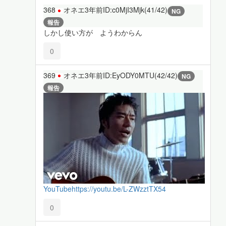
368
オネエ
3年前
ID:c0MjI3Mjk(41/42)
NG
報告
しかし使い方が ようわからん
0
369
オネエ
3年前
ID:EyODY0MTU(42/42)
NG
報告
YouTube
https://youtu.be/L-ZWzztTX54
0