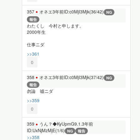
357
オネエ
3年前
ID:c0MjI3Mjk(36/42)
NG
報告
わたくし 今村と申します。
2000年生
仕事ニダ
>>361
0
358
オネエ
3年前
ID:c0MjI3Mjk(37/42)
NG
報告
勿論 噓ニダ
>>359
0
359
うん？◆KyUpmG9.1.
3年前
ID:UxNjMzMjE(1/6)
NG
報告
>>358