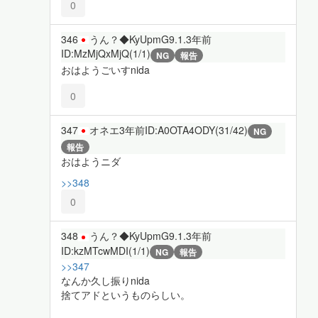
0
346
うん？◆KyUpmG9.1.
3年前
ID:MzMjQxMjQ(1/1)
NG
報告
おはようごいすnida
0
347
オネエ
3年前
ID:A0OTA4ODY(31/42)
NG
報告
おはようニダ
>>348
0
348
うん？◆KyUpmG9.1.
3年前
ID:kzMTcwMDI(1/1)
NG
報告
>>347
なんか久し振りnida
捨てアドというものらしい。