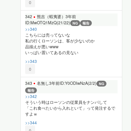
0
342
熊吉（蝦夷婆）
3年前
ID:MwOTQ1MzQ(21/22)
NG
報告
>>340
こちらには売ってないな
私の行くローソンは、客が少ないのか
品揃えが悪いwww
いっぱい置いてあるの見ない
>>343
0
343
名無し
3年前
ID:Y0ODIwNzA(2/2)
NG
報告
>>342
そういう時はローソンの従業員をナンパして
「これ食べたいから入れといて」って発注するで
すよｗ
>>344
0