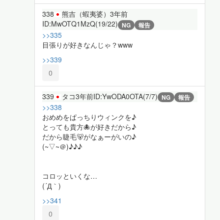
338
熊吉（蝦夷婆）
3年前
ID:MwOTQ1MzQ(19/22)
NG
報告
>>335
目張りが好きなんじゃ？www
>>339
0
339
タコ
3年前
ID:YwODA0OTA(7/7)
NG
報告
>>338
おめめをぱっちりウィンクを♪
とっても貴方🐙が好きだから♪
だから睫毛🐻がなぁーがいの♪
(~▽~＠)♪♪♪
コロッといくな…
(´Д｀)
>>341
0