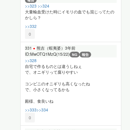
報告
>>323
>>324
大量輸血受けた時にイモリの血でも混じってたの
かしら？
>>332
0
331
熊吉（蝦夷婆）
3年前
ID:MwOTQ1MzQ(15/22)
NG
報告
>>328
自宅で作るものとは違うしねぇ
で、オニギリって腐りやすい
コンビニのオニギリも高くなったね
で、小さくなってるかも
殿様、食良いね
>>333
>>334
0