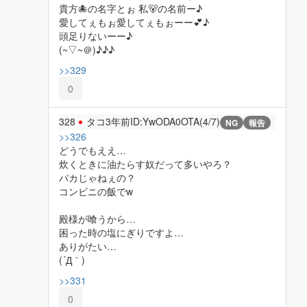
貴方🐙の名字とぉ 私🐻の名前ー♪
愛してぇもぉ愛してぇもぉーー💕♪
頭足りないーー♪
(~▽~＠)♪♪♪
>>329
0
328
タコ
3年前
ID:YwODA0OTA(4/7)
NG
報告
>>326
どうでもええ…
炊くときに油たらす奴だって多いやろ？
バカじゃねぇの？
コンビニの飯でw
殿様が喰うから…
困った時の塩にぎりですよ…
ありがたい…
(´Д｀)
>>331
0