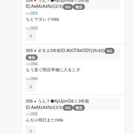
354
うん？◆KyUpmG9.1.
3年前
ID:AwMzA4NzI(2/3)
NG
報告
>>353
ちとマタレイnida
>>355
0
355
オネエ
3年前
ID:A0OTA4ODY(35/42)
NG
報告
>>354
もう直ぐ閉店準備に入るニダ
>>356
0
356
うん？◆KyUpmG9.1.
3年前
ID:AwMzA4NzI(3/3)
NG
報告
>>355
んぢゃ明日またnida
0