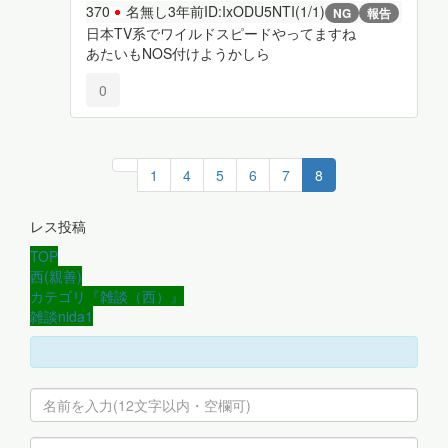
370
名無し
3年前
ID:IxODU5NTI(1/1)
NG
報告
日本TV系でワイルドスピードやってますね
あたいもNOS付けようかしら
0
1
4
5
6
7
8
レス投稿
TOP
西(親善)
カテゴリ『雑談（西）』
雑談nida1