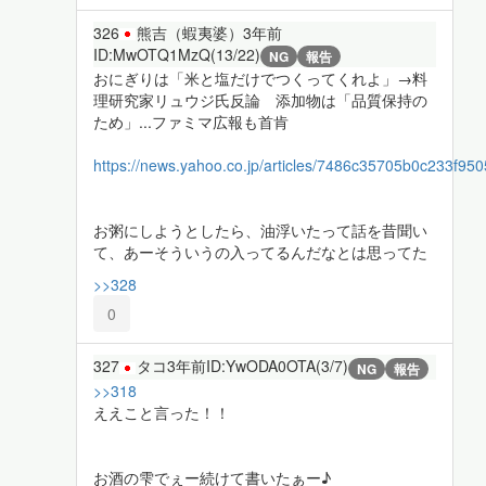
326
熊吉（蝦夷婆）
3年前
ID:MwOTQ1MzQ(13/22)
NG
報告
おにぎりは「米と塩だけでつくってくれよ」→料
理研究家リュウジ氏反論 添加物は「品質保持の
ため」...ファミマ広報も首肯
https://news.yahoo.co.jp/articles/7486c35705b0c233f9
お粥にしようとしたら、油浮いたって話を昔聞い
て、あーそういうの入ってるんだなとは思ってた
>>328
0
327
タコ
3年前
ID:YwODA0OTA(3/7)
NG
報告
>>318
ええこと言った！！
お酒の雫でぇー続けて書いたぁー♪