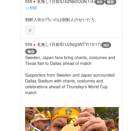
558
名無し
1月前
ID:k2Njk0ODA(1/4)
NG
報告
>>556
朝鮮人街が汚いのは朝鮮人のせいだろ。
0
559
名無し
1月前
ID:UzNzg3NTY(15/17)
NG
報告
Sweden, Japan fans bring chants, costumes and
Texas flair to Dallas ahead of match
Supporters from Sweden and Japan surrounded
Dallas Stadium with chants, costumes and
celebrations ahead of Thursday's World Cup
match.