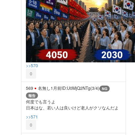
>>570
0
569
名無し
1月前
ID:U0MjQ2NTg(3/4)
NG
報告
何度でも言うよ
日本はな、若い人は良いけど老人がクソなんだよ
>>571
0