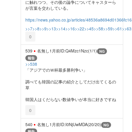
に触れつつ、その後の論争についてキャスターら
が言葉を交わしている。
https://news.yahoo.co.jp/articles/48536a8694d01366f
>>7
>>8
>>9
>>13
>>14
>>16
>>22
>>45
>>58
>>59
>>61
>>63
0
539
名無し
1月前
ID:Q4Mzc1Nzc(1/1)
NG
報告
>>538
「アジアでのＷ杯最多勝利争い」
調べても韓国の記事の紹介としてだけ出てくるの
草
韓国人はくだらない数値争いが本当に好きですね
0
540
名無し
1月前
ID:I0NjUwMDA(20/20)
NG
報告