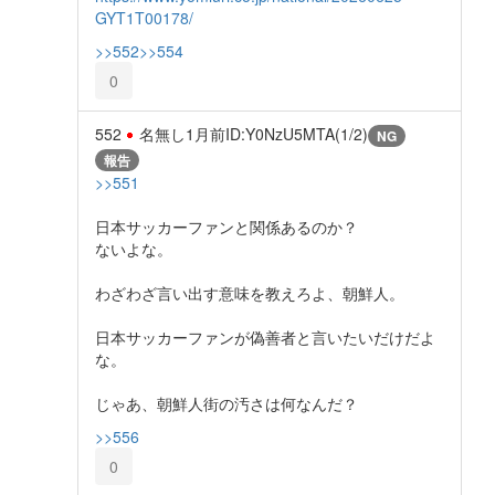
GYT1T00178/
>>552
>>554
0
552
名無し
1月前
ID:Y0NzU5MTA(1/2)
NG
報告
>>551
日本サッカーファンと関係あるのか？
ないよな。
わざわざ言い出す意味を教えろよ、朝鮮人。
日本サッカーファンが偽善者と言いたいだけだよ
な。
じゃあ、朝鮮人街の汚さは何なんだ？
>>556
0