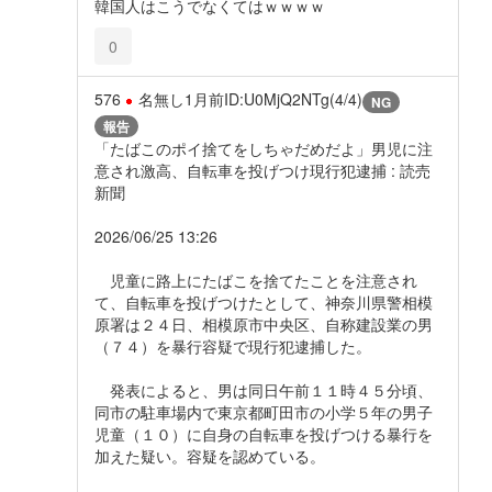
韓国人はこうでなくてはｗｗｗｗ
0
576
名無し
1月前
ID:U0MjQ2NTg(4/4)
NG
報告
「たばこのポイ捨てをしちゃだめだよ」男児に注
意され激高、自転車を投げつけ現行犯逮捕 : 読売
新聞
2026/06/25 13:26
児童に路上にたばこを捨てたことを注意され
て、自転車を投げつけたとして、神奈川県警相模
原署は２４日、相模原市中央区、自称建設業の男
（７４）を暴行容疑で現行犯逮捕した。
発表によると、男は同日午前１１時４５分頃、
同市の駐車場内で東京都町田市の小学５年の男子
児童（１０）に自身の自転車を投げつける暴行を
加えた疑い。容疑を認めている。