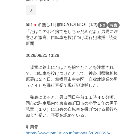
0
551
名無し
1月前
ID:A1OTk5OTI(1/2)
NG
報告
「たばこのポイ捨てをしちゃだめだよ」男児に注
意され激高、自転車を投げつけ現行犯逮捕 : 読売
新聞
2026/06/25 13:26
児童に路上にたばこを捨てたことを注意され
て、自転車を投げつけたとして、神奈川県警相模
原署は２４日、相模原市中央区、自称建設業の男
（７４）を暴行容疑で現行犯逮捕した。
発表によると、男は同日午前１１時４５分頃、
同市の駐車場内で東京都町田市の小学５年の男子
児童（１０）に自身の自転車を投げつける暴行を
加えた疑い。容疑を認めている。
引用元
https://www.yomiuri.co.jp/national/20260625-