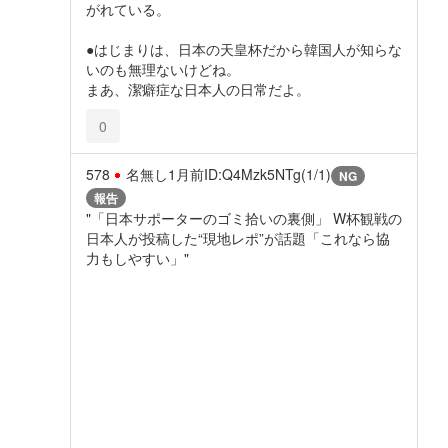
がれている。
●はじまりは、日本の天皇杯だから韓国人が知らな
いのも無理ないけどね。
まあ、潔癖症な日本人の日常だよ。
0
578
名無し
1月前
ID:Q4Mzk5NTg(1/1)
NG
報告
"「日本サポーターのゴミ拾いの裏側」 W杯観戦の
日本人が投稿した“現地レポ”が話題「これなら協
力もしやすい」"