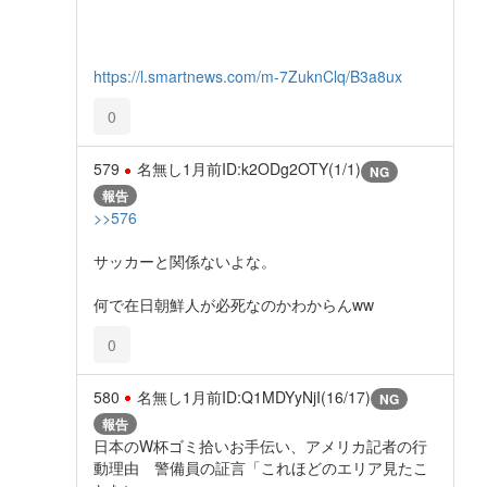
https://l.smartnews.com/m-7ZuknClq/B3a8ux
0
579
名無し
1月前
ID:k2ODg2OTY(1/1)
NG
報告
>>576
サッカーと関係ないよな。
何で在日朝鮮人が必死なのかわからんww
0
580
名無し
1月前
ID:Q1MDYyNjI(16/17)
NG
報告
日本のW杯ゴミ拾いお手伝い、アメリカ記者の行
動理由 警備員の証言「これほどのエリア見たこ