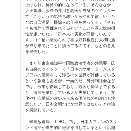
上げられ、称賛の的になっている。そんななか、
大王製紙元会長の井川意高氏が自身のツイッター
で「こういうの気持ち悪いからやめて欲しい た
だの自己満足 掃除人の仕事を奪ってる」「そも
そも海外で評価されてるということを喜ぶ奴隷根
性が嫌いだわ」「日本人の劣化が口惜しいんで
す。ゴミ拾い褒められて喜ぶ奴隷根性に大和民族
が成り果てたことに憤ってるのです」などの意見
を発信した。
また前東京都知事で国際政治学者の舛添要一氏
も自身のツイッターで「日本のサポーターがスタ
ジアムの清掃をして帰るのを世界が評価している
という報道もあるが、一面的だ。身分制社会など
では、分業が徹底しており、観客が掃除までする
と、清掃を業にしている人が失業してしまう。文
化や社会構成の違いから来る価値観の相違にも注
意したい。日本文明だけが世界ではない」と持論
を展開している。
韓国放送局「JTBC」では、日本人ファンのスタ
ンド清掃が世界的に好評を博しているという話題