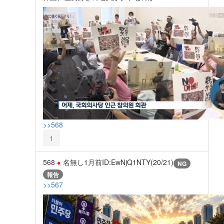
>>568
1
568
名無し
1月前
ID:EwNjQ1NTY(20/21)
NG
報告
>>567