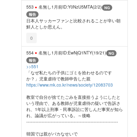
553
名無し
1月前
ID:Y0NzU5MTA(2/2)
NG
報告
日本人サッカーファンと比較されることが辛い朝
鮮人としか思えん。
0
554
名無し
1月前
ID:EwNjQ1NTY(19/21)
NG
報告
>>551
「なぜ私たちの子供にゴミを拾わせるのです
か？」児童虐待で教師申告した親
https://www.mk.co.kr/news/society/12083703
教室で自分が捨てたごみを直接拾うようにしたと
いう理由で、ある教師が児童虐待の疑いで告訴さ
れ、1年以上刑事・民事訴訟に苦しんだ事実が知ら
れ、論議が広がっている。～後略
------------------------------------------------------------
韓国では親がバカなせいで