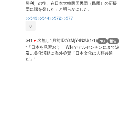
勝利）の後、在日本大韓民国民団（民団）の応援
団に端を発した」と明らかにした。
>>543
>>544
>>572
>>577
0
541
名無し
1月前
ID:YzMjY4NzU(1/1)
NG
報告
"「日本を見習おう」 W杯でアルゼンチンにまで波
及…美化活動に海外称賛「日本文化は人類共通
だ」"