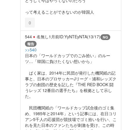
どうして今はやってないのだろう
って考えることができないのが韓国人
0
544
名無し
1月前
ID:YyNTEyNTA(13/17)
NG
報告
>>540
日本の「ワールドカップでのごみ拾い」のルー
ツ…「韓国に負けたくない想いから」
ぱく家は、2014年に民団が発行した機関紙の記
事と、日本のプロサッカーJリーグ・浦和レッズク
ラブの創団の歴史を記した『THE RED BOOK 闘
うレッズ 12番目の選手たち』を根拠として示し
た。
民団機関紙の「ワールドカップ試合後のゴミ集
め、1985年と2014年」という記事には、在日コリ
アン5千人の応援団が競技場でゴミ拾いを行い、こ
れを見た日本のファンたちが刺激を受け、この時