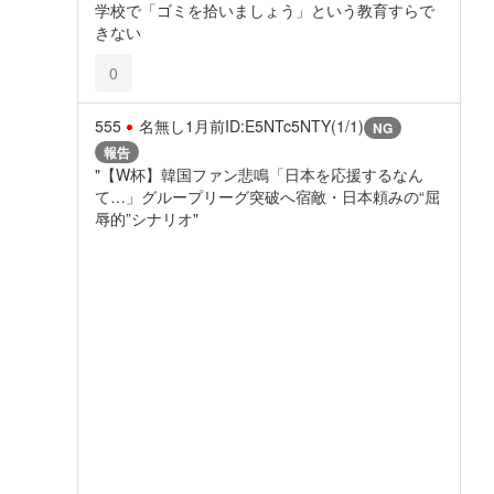
学校で「ゴミを拾いましょう」という教育すらで
きない
0
555
名無し
1月前
ID:E5NTc5NTY(1/1)
NG
報告
"【W杯】韓国ファン悲鳴「日本を応援するなん
て…」グループリーグ突破へ宿敵・日本頼みの“屈
辱的”シナリオ"