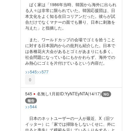
ぱく家は「1986年当時、韓国から海外に出られ
る人々は非常に限られていた。韓国応援団は、日
本文化をよく知る在日コリアンだった。彼らが試
合だけでなくマナーの面でも勝り、日本に刺激を
与えた」と指摘した。
また、ワールドカップの会場でゴミを拾うこと
に対する日本国内からの批判も紹介した。日本で
は各種花火大会があるとゴミがあまりにも多く、
社会問題になっているにもかかわらず、海外での
み熱心にゴミを片付けているという内容だ。
>>545
>>577
0
545
名無し
1月前
ID:YyNTEyNTA(14/17)
NG
報告
>>544
日本のネットユーザーの一人が最近、X（旧ツ
イッター）に「家では掃除をしないくせに、外に
出ると率先して模範を示しているふりをする」と