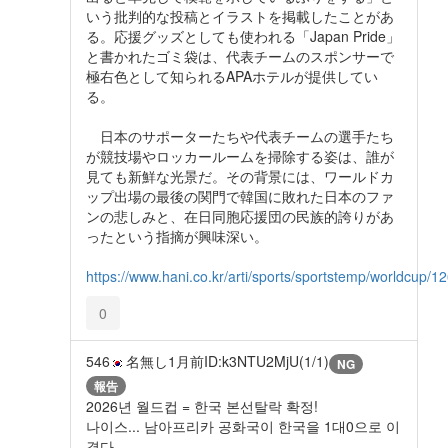
いう批判的な投稿とイラストを掲載したことがあ
る。応援グッズとしても使われる「Japan Pride」
と書かれたゴミ袋は、代表チームのスポンサーで
極右色として知られるAPAホテルが提供してい
る。
日本のサポーターたちや代表チームの選手たち
が競技場やロッカールームを掃除する姿は、誰が
見ても新鮮な光景だ。その背景には、ワールドカ
ップ出場の最後の関門で韓国に敗れた日本のファ
ンの悲しみと、在日同胞応援団の民族的誇りがあ
ったという指摘が興味深い。
https://www.hani.co.kr/arti/sports/sportstemp/worldcup/1
0
546
名無し
1月前
ID:k3NTU2MjU(1/1)
NG
報告
2026년 월드컵 = 한국 본선탈락 확정!
나이스... 남아프리카 공화국이 한국을 1대0으로 이
겼다