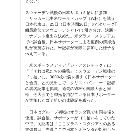
とない」
スウェーデン戦後の日本サポゴミ拾いに参加
サッカー北中米ワールドカップ（W杯）を戦う
日本代表は、25日（日本時間26日）の1次リーグF
組最終節でスウェーデンと1-1で引き分け、決勝ト
ーナメント進出を決めた。米ダラス・スタジアム
での試合後、日本サポーターによる恒例の清掃活
動が実施された。米記者が実際に参加した様子を
伝えている。
米スポーツメディア「ジ・アスレチック」は
「『それは私たちの義務』：スウェーデン戦後の
ゴミ拾いに、3000枚の袋を携えて日本サポーター
と合流」との見出しで、クリス・バンニーニ記者
の署名記事を掲載。過去のW杯や国際大会と同
様、今大会でも脚光を浴びている日本サポーター
が実施したゴミ拾いの体験記を綴った。
日本はグループ初戦のオランダ戦でも同会場を
使用。試合後、サポーターがゴミ拾いをしていた
中で、同記者は「ここダラス・スタジアムのある
警備員は、先週ここで日本とオランダが対戦した