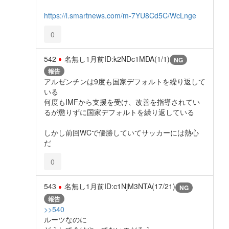
https://l.smartnews.com/m-7YU8Cd5C/WcLnge
0
542
名無し
1月前
ID:k2NDc1MDA(1/1)
NG
報告
アルゼンチンは9度も国家デフォルトを繰り返して
いる
何度もIMFから支援を受け、改善を指導されてい
るが懲りずに国家デフォルトを繰り返している
しかし前回WCで優勝していてサッカーには熱心
だ
0
543
名無し
1月前
ID:c1NjM3NTA(17/21)
NG
報告
>>540
ルーツなのに