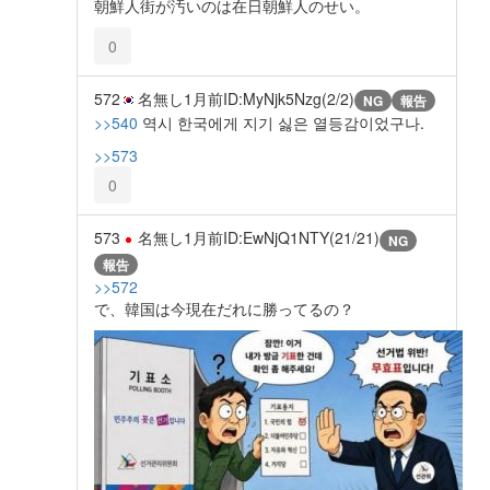
朝鮮人街が汚いのは在日朝鮮人のせい。
0
572
名無し
1月前
ID:MyNjk5Nzg(2/2)
NG
報告
>>540
역시 한국에게 지기 싫은 열등감이었구나.
>>573
0
573
名無し
1月前
ID:EwNjQ1NTY(21/21)
NG
報告
>>572
で、韓国は今現在だれに勝ってるの？