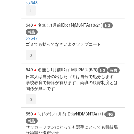
>>548
1
548
名無し
1月前
ID:c1NjM3NTA(18/21)
NG
報告
>>547
ゴミでも拾ってなさいよクソデブニート
0
549
名無し
1月前
ID:g1MjU2MjU(5/5)
NG
報告
日本人は自分の出したゴミは自分で処分します
学校教育で掃除が有ります、両班の奴隷制度とは
関係が無いです
0
550
＼(^o^)／
1月前
ID:kyNDM3NTA(1/1)
NG
報告
サッカーファンにとっても選手にとっても競技場
は神聖な場所です