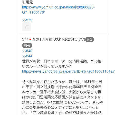
引用元
https://www.yomiuri.co.jp/national/20260625-
GYT1T00178/
>>579
0
577
名無し
1月前
ID:Q1NzczOTQ(7/7)
NG
報告
>>540
>>544
世界が称賛・日本サポーターの清掃活動、ゴミ拾
いのルーツを知っていますか?
https://news.yahoo.co.jp/expert/articles/7a641bc611
その起源をご存じだろうか。舞台は、1981年元日
に東京・国立競技場で行われた第60回天皇杯全日
本サッカー選手権大会決勝。大阪から大挙して駆
けつけた田辺製薬の応援団が試合後にスタンドを
清掃したのだ。0-1の敗戦にもかかわらず、さわや
かに会場を去る姿はメディアにも取り上げられ
た。「立つ鳥跡を濁さず」の精神は脈々と受け継