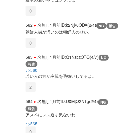
0
562
名無し
1月前
ID:k2Njk0ODA(2/4)
NG
報告
朝鮮人街が汚いのは朝鮮人のせい。
0
563
名無し
1月前
ID:Q1NzczOTQ(4/7)
NG
報告
>>560
若い人の方が左翼を毛嫌いしてるよ。
2
564
名無し
1月前
ID:U0MjQ2NTg(2/4)
NG
報告
アスペにレス返す気ないわ
>>565
0