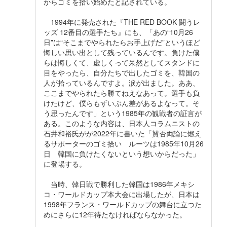
からゴミを拾い始めたと記されている。
1994年に発売された『THE RED BOOK 闘うレ
ッズ 12番目の選手たち』にも、「あの“10月26
日”は“そこまでやられたらお手上げだ”というほど
悔しい思い出として残っているんです。負けた僕
らは悔しくて、虚しくって呆然としてスタンドに
目をやったら、自分たちで出したゴミを、韓国の
人が拾っているんですよ。涙が出ました。ああ、
ここまでやられたら勝てねえなあって。選手も負
けたけど、僕らもずいぶん差があるよなって。そ
う思ったんです」という1985年の観戦者の証言が
ある。このような内容は、日本人コラムニストの
石井和裕氏がが2022年に書いた「賛否両論に燃え
るサポーターのゴミ拾い ルーツは1985年10月26
日 韓国に負けたくないという想いからだった」
に登場する。
当時、韓日戦で勝利した韓国は1986年メキシ
コ・ワールドカップ本大会に出場したが、日本は
1998年フランス・ワールドカップの舞台に立つた
めにさらに12年待たなければならなかった。