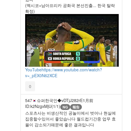
(멕시코+남아프리카 공화국 본선진출... 한국 탈락
확정)
YouTube
https://www.youtube.com/watch?
v=_pEX0N62XCE
0
547
슈퍼한국인◆vDTjJ282rE
1月前
ID:k2NzgxMjU(1/1)
NG
報告
스포츠사는 비생산적인 공놀이에서 벗어나 현실에
집중할수있어서 좋았습니다 월드컵기간중 업무 효
율이 감소되기때문에 좋은 결과입니다