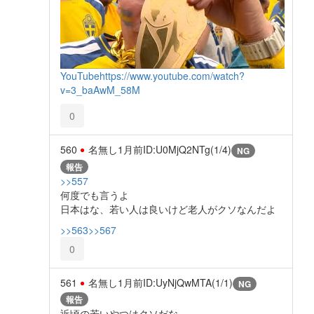
YouTube
https://www.youtube.com/watch?
v=3_baAwM_58M
0
560
名無し
1月前
ID:U0MjQ2NTg(1/4)
NG
報告
>>557
何度でも言うよ
日本はな、若い人は良いけど老人がクソなんだよ
>>563
>>567
0
561
名無し
1月前
ID:UyNjQwMTA(1/1)
NG
報告
近頃の若いやつはクソだな