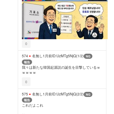
0
574
名無し
1月前
ID:UzMTg5NjQ(1/2)
NG
報告
我々は新たな韓国起源説の誕生を目撃しているｗ
ｗｗｗｗ
0
575
名無し
1月前
ID:UzMTg5NjQ(2/2)
NG
報告
これだよこれ