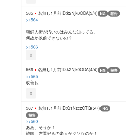
565
名無し
1月前
ID:k2Njk0ODA(3/4)
NG
報告
>>564
朝鮮人街が汚いのはみんな知ってる。
何故か以前できないの？
>>566
0
566
名無し
1月前
ID:k2Njk0ODA(4/4)
NG
報告
>>565
改善ね
0
567
名無し
1月前
ID:Q1NzczOTQ(5/7)
NG
報告
>>560
ああ、そうか！
韓国、左翼好きの老人がクソなのか！