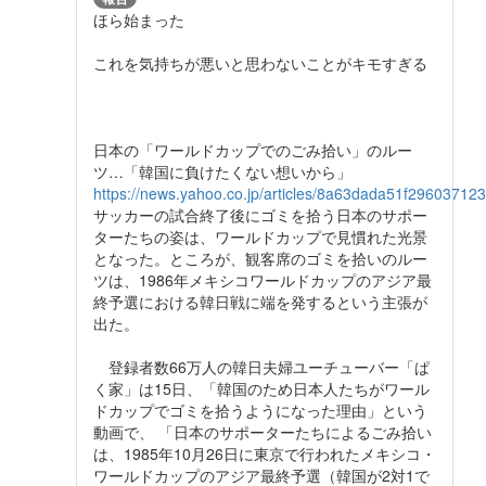
ほら始まった
これを気持ちが悪いと思わないことがキモすぎる
日本の「ワールドカップでのごみ拾い」のルー
ツ…「韓国に負けたくない想いから」
https://news.yahoo.co.jp/articles/8a63dada51f2960371
サッカーの試合終了後にゴミを拾う日本のサポー
ターたちの姿は、ワールドカップで見慣れた光景
となった。ところが、観客席のゴミを拾いのルー
ツは、1986年メキシコワールドカップのアジア最
終予選における韓日戦に端を発するという主張が
出た。
登録者数66万人の韓日夫婦ユーチューバー「ぱ
く家」は15日、「韓国のため日本人たちがワール
ドカップでゴミを拾うようになった理由」という
動画で、 「日本のサポーターたちによるごみ拾い
は、1985年10月26日に東京で行われたメキシコ・
ワールドカップのアジア最終予選（韓国が2対1で