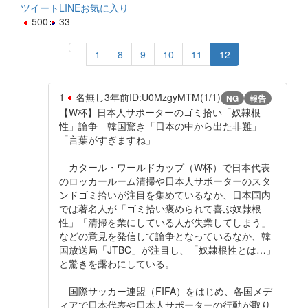
ツイート
LINE
お気に入り
500
33
1
8
9
10
11
12
1
名無し
3年前
ID:U0MzgyMTM(1/1)
NG
報告
【W杯】日本人サポーターのゴミ拾い「奴隷根
性」論争 韓国驚き「日本の中から出た非難」
「言葉がすぎますね」
カタール・ワールドカップ（W杯）で日本代表
のロッカールーム清掃や日本人サポーターのスタ
ンドゴミ拾いが注目を集めているなか、日本国内
では著名人が「ゴミ拾い褒められて喜ぶ奴隷根
性」「清掃を業にしている人が失業してしまう」
などの意見を発信して論争となっているなか、韓
国放送局「JTBC」が注目し、「奴隷根性とは…」
と驚きを露わにしている。
国際サッカー連盟（FIFA）をはじめ、各国メデ
ィアで日本代表や日本人サポーターの行動が取り