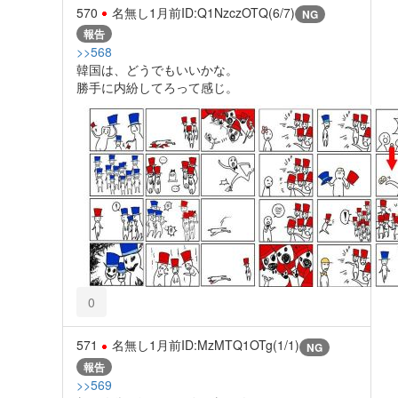
570
名無し
1月前
ID:Q1NzczOTQ(6/7)
NG
報告
>>568
韓国は、どうでもいいかな。
勝手に内紛してろって感じ。
0
571
名無し
1月前
ID:MzMTQ1OTg(1/1)
NG
報告
>>569