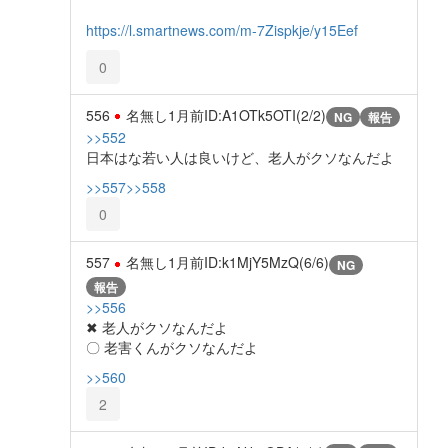
https://l.smartnews.com/m-7Zispkje/y15Eef
0
556
名無し
1月前
ID:A1OTk5OTI(2/2)
NG
報告
>>552
日本はな若い人は良いけど、老人がクソなんだよ
>>557
>>558
0
557
名無し
1月前
ID:k1MjY5MzQ(6/6)
NG
報告
>>556
✖ 老人がクソなんだよ
〇 老害くんがクソなんだよ
>>560
2